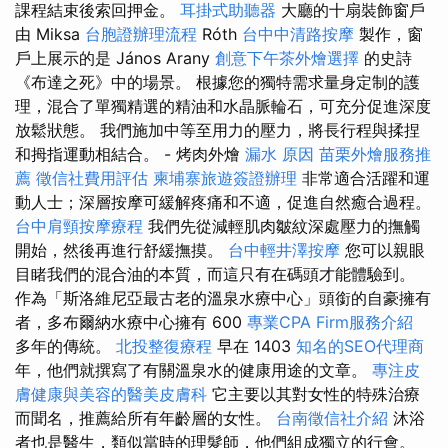
課程結束後索回押金。
耳掛式助聽器
大廳的十扇裝飾窗戶
由 Miksa
台胞證辦理流程
Róth
台中中清路按摩
製作，窗
戶上展示的是 János Arany
創意下午茶外燴選擇
的史詩
《布達之死》中的場景。 根據您的獨特需求量身定制的護
理，混合了單獨精選的精油和水晶脈輪石，可充分促進深度
放鬆狀態。 我們施加中等至用力的壓力，將長行程與揉捏
和拇指運動相結合。 - 烤肉外燴
漏水 原因
苗栗外燴服務推
薦
徵信社費用評估
柬埔寨旅遊簽證辦理
非常適合活躍和運
動人士；深層按摩可緩解疼痛和不適，促進自然癒合過程。
台中肩頸按摩療程
我們先從減輕肌肉皺紋深處壓力的撫觸
開始，然後再進行舒緩撫摸。
台中輕井澤按摩
您可以親眼
目睹我們的混合油的本質，而這只有在碼頭才能體驗到。
作為「斯洛維尼亞最古老的溫泉水療中心」頭銜的自豪擁有
者，多布爾納水療中心擁有 600
專業CPA Firm服務介紹
多年的傳統。
北投整復療程
早在 1403
知名的SEO代理商
年，他們就撰寫了有關溫泉水的健康用途的文章。
專注皮
膚健康與美容的醫美皮膚科
它主要以其對女性的特殊治療
而聞名，推薦給所有年齡層的女性。
台南徵信社介紹
沐浴
者也是醫生，類似當時的理髮師，他們組成獨立的行會。