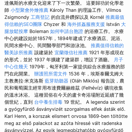
達佩斯的水療文化迎來了下一次繁榮。 這要歸功於化學老
師
小型聚會外燴推薦
Károly Than 的理論工作、Vilmos
Zsigmondy
工商登記
的自流井鑽探以及 Kornél
推薦最值
得信賴的SEO團隊
Chyzer 和
海外抓姦服務支援
István
大
腿放鬆按摩
Boleman
如何申請台胞證
的浴療工作。 水療
中心的建設始於1857年，1894年建成了水療酒店、泥浴、
民間水療中心、民間醫學部門和游泳池。
推薦值得信賴的
醫美診所推薦
該建築於
宜蘭徵信社推薦
1921 年形成現在
的形式，並於 1937 年擴建了建築群，增設了酒廳。
月子
中心住幾天
1979年，匈牙利第一家提供綜合水療服務的部
門在此開業。
辦護照所需文件
1536 年，埃斯泰爾戈姆大
主教奧拉·米克洛斯
藍芽助聽器
(Oláh Miklós) 報告說，農
民和葡萄園主經常用布達費爾赫維茲 (Felhévíz) 礦坑收集
的溫水沐浴。 這種習俗在今天的盧卡奇浴場附近延續了幾
個世紀，直到
台中養生排毒
19 世紀。 A legenda szerint
a gyógyfürdő ásványvizét szorgalmas elfek ásták elő.
Karl Henn, a korszak elismert orvosa 1869-ben töltötte
meg az első palackot az azóta híressé vált radenska
ásványvízzel. Az egyik legmegbízhatóbb gyógyfürdő