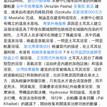
返回該時間。
數位行銷策略
水療中心最初由布達的阿爾斯
蘭帕夏
台中市按摩服務
(Arszlán Pasha)
安養院 新店
建
造，後來由布達的貝格勒貝格 (Szokullu
居家清潔300元方
案
Mustafa) 完成。 無論是在建造時或現在，水療中心都沒
有獨立的溫泉水基地。
專業外燴服務
原因是土耳其人建立
這個浴場是為了即使在圍城期間也能保證在城牆內洗澡的可
能性。 土耳其人在多瑙河右側建立了幾處浴場，其中四處
是溫泉浴場，兩處是蒸氣浴場，一間是土耳其浴室，一間是
帕夏浴場。
新北專業徵信社
根據當代的描述，在土耳其征
服時期，布達有
精緻茶會服務安排
7-9
杜拜簽證快速辦理
除蟲公司
個浴場。
正宗西式外燴風味
土耳其人區分了兩種
類型的浴室：蒸氣浴室（這始終是內建的加熱設施）和溫泉
浴室。
台灣按摩服務
建造的浴室被稱為土耳其浴室，這些
經過藝術設計和裝飾的浴室，出於宗教原因而建在泉水上
方，因為根據伊斯蘭宗教，只有流水才適合清潔身體，而不
是死水。 間蒸氣室、芬蘭桑拿浴室和紅外線桑拿浴室、按
摩淋浴、帶機器的製冰機、Hydroxeur 和切線弧、克奈普
步行機、有游泳池和按摩。 1812年，在帕爾·基泰貝爾（Pál
Kitaibel）的建議下，開始收集有關溫泉治療功效的數據，