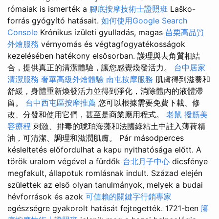
rómaiak is ismerték a
腳底按摩技術士證照班
Laško-
forrás gyógyító hatásait.
如何使用Google Search
Console
Krónikus ízületi gyulladás, magas
苗栗高品質
外燴服務
vérnyomás és végtagfogyatékosságok
kezelésében hatékony elsősorban. 護理與去角質相結
合，提供真正的清潔體驗，讓您感覺煥發活力。
台中居家
清潔服務
奢華高級外燴體驗
南屯按摩服務
肌膚得到滋養和
舒緩，身體重新煥發活力並得到淨化，消除體內的液體滯
留。
台中西屯區按摩推薦
您可以根據需要免費下載、修
改、分發和使用它們，甚至是商業應用程式。
老鼠
撥筋美
容療程
刺激、排毒的琥珀海藻和法國綠粘土中註入薄荷精
油，可清潔、調理和滋潤肌膚。 Pár másodperces
késleltetés előfordulhat a kapu nyithatósága előtt. A
török uralom végével a fürdők
台北月子中心
dicsfénye
megfakult, állapotuk romlásnak indult. Század elején
születtek az első olyan tanulmányok, melyek a budai
hévforrások és azok
可信賴的關鍵字行銷專家
egészségre gyakorolt hatását fejtegették. 1721-ben
腳