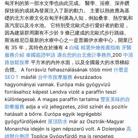
匈牙利的第一部水文學也由此完成。 醫學、浴療、深井鑽
探技術的成就為發展注入了新的動力。 主要以熱效應為基
礎的北方水療文化在匈牙利廣為人知，例如桑拿、熱空氣和
蒸汽室以及冷水池。 它特別受北歐式步行愛好者的歡迎，
因為建築群周圍有不少於 9 條已建成的北歐式步行路線。
斯洛維尼亞最新的水療中心之一是普圖伊水療中心，開業已
有 35 年，其特色在於擁有 4
白蟻
精選外燴推薦指南
牙醫
服務介紹
泰國簽證申請
適合您的台北會計事務所
,200
中清
路放鬆按摩
平方米的內外水面，以及全國最大的水滑梯綜
合體。 A forrásvíz felhasználásának több mint
什麼是
SEO？
másfél
台中市按摩服務
évszázados
hagyományai vannak. Európa más gyógyvizű
forrásaihoz képest Lendva vizét a paraffin teszi
különlegessé. A magas paraffin tartalma
豐富美味的自
助餐服務
adja a víz jellegzetes, zöld színét és pozitív
hatásait a bőrre. Európa egyik legrégebbi
gyógyfürdőjeként
屋頂防水
már az Osztrák-Magyar
Monarchia idején is igen népszerű volt. A Dolenjske
高
雄辦台胞證
Toplice Gyógyfürdő ma is rengeteg