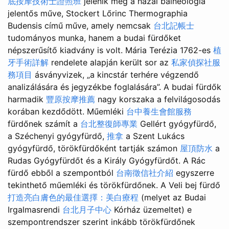
底按摩技術士證照班
jelenik meg a hazai balneológia
jelentős műve, Stockert Lőrinc Thermographia
Budensis című műve, amely nemcsak
台北記帳士
tudományos munka, hanem a budai fürdőket
népszerűsítő kiadvány is volt. Mária Terézia 1762-es
植
牙手術詳解
rendelete alapján került sor az
私家偵探社服
務項目
ásványvizek, „a kincstár terhére végzendő
analizálására és jegyzékbe foglalására”. A budai fürdők
harmadik
豐原按摩推薦
nagy korszaka a felvilágosodás
korában kezdődött. Műemléki
台中養生會館服務
fürdőnek számít a
台北整復師專業
Gellért gyógyfürdő,
a Széchenyi gyógyfürdő,
推拿
a Szent Lukács
gyógyfürdő, törökfürdőként tartják számon
屋頂防水
a
Rudas Gyógyfürdőt és a Király Gyógyfürdőt. A Rác
fürdő ebből a szempontból
台南徵信社介紹
egyszerre
tekinthető műemléki és törökfürdőnek. A Veli bej fürdő
打造亮白膚色的最佳選擇：美白療程
(melyet az Budai
Irgalmasrendi
台北月子中心
Kórház üzemeltet) e
szempontrendszer szerint inkább törökfürdőnek