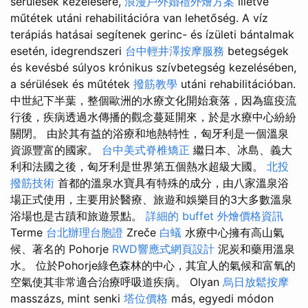
sérülések kezelésére,
浪漫戶外婚禮外燴方案
illetve
műtétek utáni rehabilitációra van lehetőség. A víz
terápiás hatásai segítenek gerinc- és ízületi bántalmak
esetén, idegrendszeri
台中輕井澤按摩服務
betegségek
és kevésbé súlyos krónikus szívbetegség kezelésében,
a sérülések és műtétek
撥筋教學
utáni rehabilitációban.
中世紀下半葉，整個歐洲的水療文化開始衰落，因為瘟疫流
行後，疾病透過水傳播的觀念蔓延開來，於是水療中心紛紛
關閉。 由於其有益的浴療和地熱特性，匈牙利是一個溫泉
資源豐富的國家。
台中美式脊椎矯正
繼日本、冰島、義大
利和法國之後，匈牙利是世界第五個熱水超級大國。
北投
撥筋技術
首都的溫泉水寶具有特殊的成分，由八家溫泉浴
場正式使用，主要用於醫療、旅遊和娛樂目的3大多數溫泉
浴場也是古蹟和旅遊景點。
詳細的 buffet 外燴價格資訊
Terme
台北辦理台胞證
Zreče
白蟻
水療中心擁有高山氣
候、著名的 Pohorje
RWD響應式網頁設計
泥炭和藥用溫泉
水。 位於Pohorje綠色森林的中心，其宜人的氣候和富氧的
空氣使其非常適合治療呼吸道疾病。 Olyan
烏日放鬆按摩
masszázs, mint senki
塔位價格
más, egyedi módon