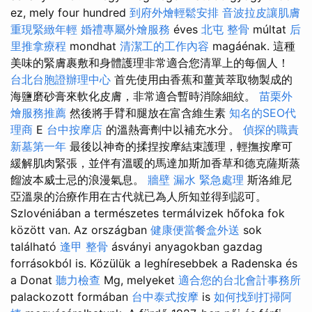
ez, mely four hundred
到府外燴輕鬆安排
音波拉皮讓肌膚
重現緊緻年輕
婚禮專屬外燴服務
éves
北屯 整骨
múltat
后
里推拿療程
mondhat
清潔工的工作內容
magáénak. 這種
美味的緊膚裹敷和身體護理非常適合您清單上的每個人！
台北台胞證辦理中心
首先使用由香蕉和薑黃萃取物製成的
海鹽磨砂膏來軟化皮膚，非常適合暫時消除細紋。
苗栗外
燴服務推薦
然後將手臂和腿放在富含維生素
知名的SEO代
理商
E
台中按摩店
的溫熱膏劑中以補充水分。
偵探的職責
新墓第一年
最後以神奇的揉捏按摩結束護理，輕撫按摩可
緩解肌肉緊張，並伴有溫暖的馬達加斯加香草和德克薩斯蒸
餾波本威士忌的浪漫氣息。
牆壁 漏水 緊急處理
斯洛維尼
亞溫泉的治療作用在古代就已為人所知並得到認可。
Szlovéniában a természetes termálvizek hőfoka fok
között van. Az országban
健康便當餐盒外送
sok
található
逢甲 整骨
ásványi anyagokban gazdag
forrásokból is. Közülük a leghíresebbek a Radenska és
a Donat
聽力檢查
Mg, melyeket
適合您的台北會計事務所
palackozott formában
台中泰式按摩
is
如何找到打掃阿