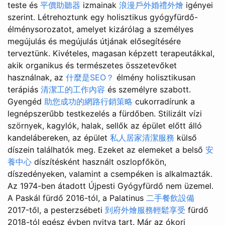
teste és
平價助聽器
izmainak
浪漫戶外婚禮外燴
igényei
szerint. Létrehoztunk egy holisztikus gyógyfürdő-
élménysorozatot, amelyet kizárólag a személyes
megújulás és megújulás útjának elősegítésére
terveztünk. Kivételes, magasan képzett terapeutákkal,
akik organikus és természetes összetevőket
használnak, az
什麼是SEO？
élmény holisztikusan
terápiás
清潔工的工作內容
és személyre szabott.
Gyengéd
助您成功的網路行銷策略
cukorradírunk a
legnépszerűbb testkezelés a fürdőben. Stilizált vízi
szörnyek, kagylók, halak, sellők az épület előtt álló
kandelábereken, az épület
私人居家清潔服務
külső
díszein találhatók meg. Ezeket az elemeket a belső
安
養中心
díszítésként használt oszlopfőkön,
díszedényeken, valamint a csempéken is alkalmazták.
Az 1974-ben átadott Újpesti Gyógyfürdő nem üzemel.
A Paskál fürdő 2016-tól, a Palatinus
二手餐飲設備
2017-től, a pesterzsébeti
到府外燴服務輕鬆享受
fürdő
2018-tól egész évben nyitva tart. Már az ókori