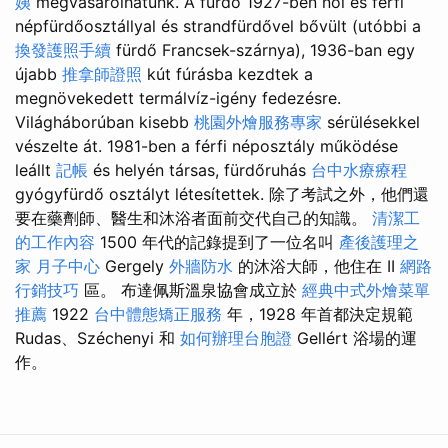
姨
megvásárolhatunk. A fürdő 1927-ben női és férfi
népfürdőosztállyal és strandfürdővel bővült (utóbbi a
換發護照手續
fürdő Francsek-szárnya), 1936-ban egy
újabb
推拿師證照
kút fúrásba kezdtek a
megnövekedett termálvíz-igény fedezésre.
Világháborúban kisebb
桃園外燴服務專家
sérülésekkel
vészelte át. 1981-ben a férfi néposztály működése
leállt
記帳
és helyén társas, fürdőruhás
台中水療療程
gyógyfürdő osztályt létesítettek. 除了考試之外，他們還
要在藥劑師、醫生和沐浴者面前交代自己的知識。
清潔工
的工作內容
1500 年代的記錄提到了一位名叫
產後護理之
家 月子中心
Gergely
外牆防水
的沐浴大師，他住在 II
網路
行銷技巧
區。 布達佩斯溫泉協會成立於
經典中式外燴菜單
推薦
1922
台中體態矯正服務
年，1928 年首都決定規範
Rudas、Széchenyi 和
如何辦理台胞證
Gellért 浴場的運
作。