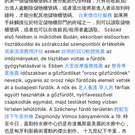
的第一個儲物櫃號碼才會分配給代理時鐘，只有在收銀員/
出借人處刪除儲物櫃號碼，或者退出後將新進入者添加到時
鐘時，才能分配其他儲物櫃號碼。
台東徵信社服務
如果將
手錶觸摸位於特定儲物櫃部門的終端之一，則可以讀取儲物
櫃號碼，或者也可以在收銀員/租用者處讀取。 Század
első felében is működtek Budán, ekkoriban elsősorban
tisztálkodási és szórakozási szempontból értékelték
居家清潔費用評估
ezeket
好用的SEO軟體推薦
az
intézményeket, de tisztában voltak a fürdők
gyógyhatásával is. Ebben
大里按摩服務推薦
az
整骨專
業推薦
időszakban a gőzfürdőket "orosz gőzfürdőnek"
nevezik, ugyanis az orosz népi fürdőzés elemeit vették
át a budapesti fürdők. A nők és
老人養護 單人房
férfiak
együtt használták a gőzfürdőt, nyírfavesszővel
csapkodták egymást, majd testüket hideg vízben
hirtelen lehűtötték. A Széchenyi fürdő területén
輕鬆安
排下午茶外燴
Zsigmondy Vilmos bányamérnök a 19. 時
至今日，蓋勒特水療中心仍是布達佩斯最美麗的水療中心，
也是匈牙利新藝術運動的傑出創作。 十九世紀下半葉，布