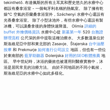
tekinthető. 布達佩斯的所有土耳其和歷史悠久的水療中心
都設有桑拿浴室 - 一個匈牙利名稱的熱氣室。 除了擁有乾
燥°C 空氣的芬蘭桑拿浴室外，Széchenyi 水療中心還設有
光香桑拿浴室。 除了小型泳池外，有些水療中心還設有製
冰機，可以讓桑拿後的身體快速降溫。 Olimia
詳細的
buffet 外燴價格資訊
水療中心從
新墓第一年
520
台胞證
辦理流程
公尺深的井中提取這種治療水。 大多數溫泉位於
斯洛維尼亞中部和東北部的 Zasavje、Štajerska
台中油壓
按摩
和 Prekmurje
如何進行公司設立
地區，但也有一些位
於東南部的
藍芽助聽器
Dolenjska
好用的SEO軟體推薦
地
區。 早中世紀時，沐浴的藥效也被運用到醫療實務中，沐
浴是居民常見的治療方法。 由於不同地區的不同小氣候，
斯洛維尼亞的水療中心如此多樣化。