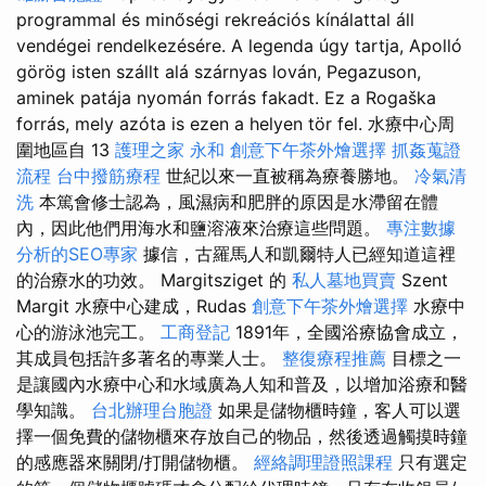
programmal és minőségi rekreációs kínálattal áll
vendégei rendelkezésére. A legenda úgy tartja, Apolló
görög isten szállt alá szárnyas lován, Pegazuson,
aminek patája nyomán forrás fakadt. Ez a Rogaška
forrás, mely azóta is ezen a helyen tör fel. 水療中心周
圍地區自 13
護理之家 永和
創意下午茶外燴選擇
抓姦蒐證
流程
台中撥筋療程
世紀以來一直被稱為療養勝地。
冷氣清
洗
本篤會修士認為，風濕病和肥胖的原因是水滯留在體
內，因此他們用海水和鹽溶液來治療這些問題。
專注數據
分析的SEO專家
據信，古羅馬人和凱爾特人已經知道這裡
的治療水的功效。 Margitsziget 的
私人墓地買賣
Szent
Margit 水療中心建成，Rudas
創意下午茶外燴選擇
水療中
心的游泳池完工。
工商登記
1891年，全國浴療協會成立，
其成員包括許多著名的專業人士。
整復療程推薦
目標之一
是讓國內水療中心和水域廣為人知和普及，以增加浴療和醫
學知識。
台北辦理台胞證
如果是儲物櫃時鐘，客人可以選
擇一個免費的儲物櫃來存放自己的物品，然後透過觸摸時鐘
的感應器來關閉/打開儲物櫃。
經絡調理證照課程
只有選定