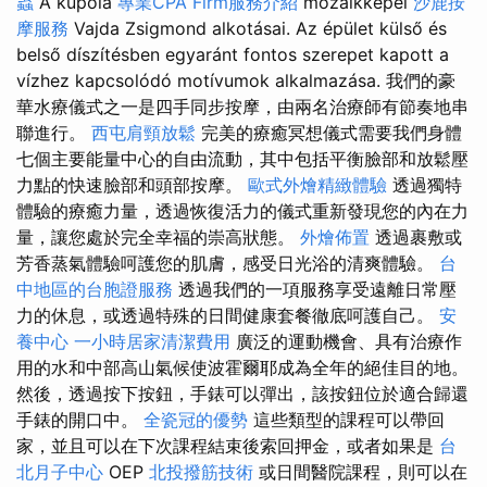
蟲
A kupola
專業CPA Firm服務介紹
mozaikképei
沙鹿按
摩服務
Vajda Zsigmond alkotásai. Az épület külső és
belső díszítésben egyaránt fontos szerepet kapott a
vízhez kapcsolódó motívumok alkalmazása. 我們的豪
華水療儀式之一是四手同步按摩，由兩名治療師有節奏地串
聯進行。
西屯肩頸放鬆
完美的療癒冥想儀式需要我們身體
七個主要能量中心的自由流動，其中包括平衡臉部和放鬆壓
力點的快速臉部和頭部按摩。
歐式外燴精緻體驗
透過獨特
體驗的療癒力量，透過恢復活力的儀式重新發現您的內在力
量，讓您處於完全幸福的崇高狀態。
外燴佈置
透過裹敷或
芳香蒸氣體驗呵護您的肌膚，感受日光浴的清爽體驗。
台
中地區的台胞證服務
透過我們的一項服務享受遠離日常壓
力的休息，或透過特殊的日間健康套餐徹底呵護自己。
安
養中心
一小時居家清潔費用
廣泛的運動機會、具有治療作
用的水和中部高山氣候使波霍爾耶成為全年的絕佳目的地。
然後，透過按下按鈕，手錶可以彈出，該按鈕位於適合歸還
手錶的開口中。
全瓷冠的優勢
這些類型的課程可以帶回
家，並且可以在下次課程結束後索回押金，或者如果是
台
北月子中心
OEP
北投撥筋技術
或日間醫院課程，則可以在