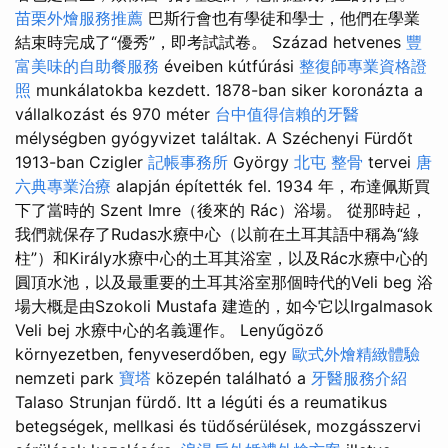
苗栗外燴服務推薦
巴斯行會也有學徒和學士，他們在學業
結束時完成了“優秀”，即考試試卷。 Század hetvenes
豐
富美味的自助餐服務
éveiben kútfúrási
整復師專業資格證
照
munkálatokba kezdett. 1878-ban siker koronázta a
vállalkozást és 970 méter
台中值得信賴的牙醫
mélységben gyógyvizet találtak. A Széchenyi Fürdőt
1913-ban Czigler
記帳事務所
György
北屯 整骨
tervei
唐
六典專業治療
alapján építették fel. 1934 年，布達佩斯買
下了當時的 Szent Imre（後來的 Rác）浴場。 從那時起，
我們就保存了Rudas水療中心（以前在土耳其語中稱為“綠
柱”）和Király水療中心的土耳其浴室，以及Rác水療中心的
圓頂水池，以及最重要的土耳其浴室那個時代的Veli beg 浴
場大概是由Szokoli Mustafa 建造的，如今它以Irgalmasok
Veli bej 水療中心的名義運作。 Lenyűgöző
környezetben, fenyveserdőben, egy
歐式外燴精緻體驗
nemzeti park
寶塔
közepén található a
牙醫服務介紹
Talaso Strunjan fürdő. Itt a légúti és a reumatikus
betegségek, mellkasi és tüdősérülések, mozgásszervi