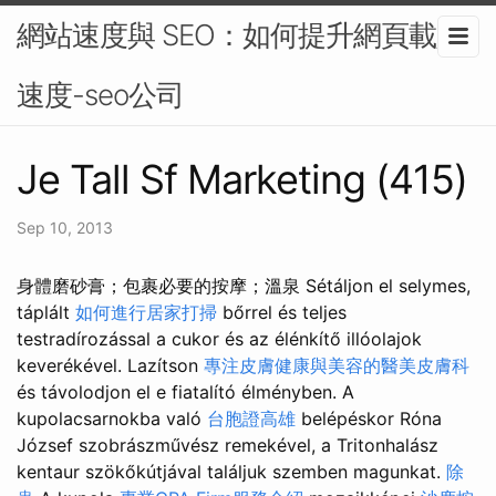
網站速度與 SEO：如何提升網頁載入
速度-seo公司
Je Tall Sf Marketing (415)
Sep 10, 2013
身體磨砂膏；包裹必要的按摩；溫泉 Sétáljon el selymes,
táplált
如何進行居家打掃
bőrrel és teljes
testradírozással a cukor és az élénkítő illóolajok
keverékével. Lazítson
專注皮膚健康與美容的醫美皮膚科
és távolodjon el e fiatalító élményben. A
kupolacsarnokba való
台胞證高雄
belépéskor Róna
József szobrászművész remekével, a Tritonhalász
kentaur szökőkútjával találjuk szemben magunkat.
除