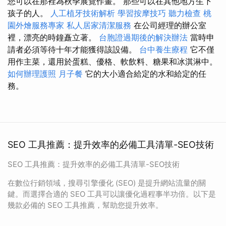
您可以在那裡為秋季展覽作畫。 那些可以在其他地方生下
孩子的人。
人工植牙技術解析
學習按摩技巧
聽力檢查
桃
園外燴服務專家
私人居家清潔服務
在公司經理的辦公室
裡，漂亮的時鐘矗立著。
台胞證過期後的解決辦法
當時申
請者必須等待十年才能獲得該設備。
台中養生療程
它不僅
用作主菜，還用於蛋糕、優格、軟飲料、糖果和冰淇淋中。
如何辦理護照
月子餐
它的大小適合給定的水和給定的任
務。
SEO 工具推薦：提升效率的必備工具清單-SEO技術
SEO 工具推薦：提升效率的必備工具清單-SEO技術
在數位行銷領域，搜尋引擎優化 (SEO) 是提升網站流量的關
鍵。而選擇合適的 SEO 工具可以讓優化過程事半功倍。以下是
幾款必備的 SEO 工具推薦，幫助您提升效率。