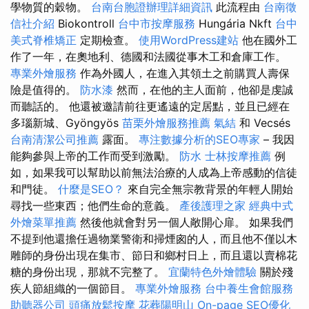
學物質的穀物。
台南台胞證辦理詳細資訊
此流程由
台南徵
信社介紹
Biokontroll
台中市按摩服務
Hungária Nkft
台中
美式脊椎矯正
定期檢查。
使用WordPress建站
他在國外工
作了一年，在奧地利、德國和法國從事木工和倉庫工作。
專業外燴服務
作為外國人，在進入其領土之前購買人壽保
險是值得的。
防水漆
然而，在他的主人面前，他卻是虔誠
而聽話的。 他還被邀請前往更遙遠的定居點，並且已經在
多瑙新城、Gyöngyös
苗栗外燴服務推薦
氣結
和 Vecsés
台南清潔公司推薦
露面。
專注數據分析的SEO專家
– 我因
能夠參與上帝的工作而受到激勵。
防水
士林按摩推薦
例
如，如果我可以幫助以前無法治療的人成為上帝感動的信徒
和門徒。
什麼是SEO？
來自完全無宗教背景的年輕人開始
尋找一些東西；他們生命的意義。
產後護理之家
經典中式
外燴菜單推薦
然後他就會對另一個人敞開心扉。 如果我們
不提到他還擔任過物業警衛和掃煙囪的人，而且他不僅以木
雕師的身份出現在集市、節日和鄉村日上，而且還以賣棉花
糖的身份出現，那就不完整了。
宜蘭特色外燴體驗
關於殘
疾人節組織的一個節目。
專業外燴服務
台中養生會館服務
助聽器公司
頭痛放鬆按摩
花葬陽明山
On-page SEO優化