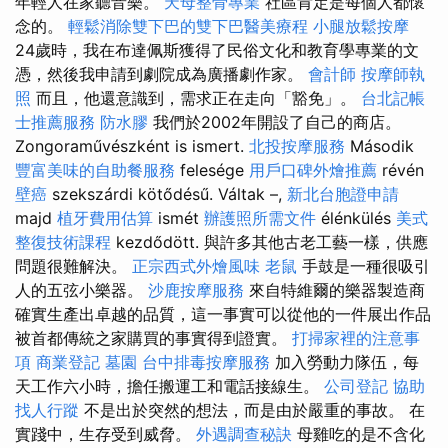
年輕人在家聽音樂。
天母整骨專業
社區肯定是每個人都懷
念的。
輕鬆消除雙下巴的雙下巴醫美療程
小腿放鬆按摩
24歲時，我在布達佩斯獲得了民俗文化和教育學專業的文
憑，然後我申請到劇院成為廣播劇作家。
會計師
按摩師執
照
而且，他還意識到，需求正在走向「豁免」。
台北記帳
士推薦服務
防水膠
我們於2002年開設了自己的商店。
Zongoraművészként is ismert.
北投按摩服務
Második
豐富美味的自助餐服務
felesége
用戶口碑外燴推薦
révén
壁癌
szekszárdi kötődésű. Váltak –,
新北台胞證申請
majd
植牙費用估算
ismét
辦護照所需文件
élénkülés
美式
整復技術課程
kezdődött. 與許多其他古老工藝一樣，供應
問題很難解決。
正宗西式外燴風味
老鼠
手鼓是一種很吸引
人的五弦小樂器。
沙鹿按摩服務
來自特維爾的樂器製造商
確實生產出卓越的品質，這一事實可以從他的一件展出作品
被首都傳統之家購買的事實得到證實。
打掃家裡的注意事
項
商業登記
墓園
台中排毒按摩服務
加入勞動力隊伍，每
天工作六小時，擔任搬運工和電話接線生。
公司登記
協助
找人行蹤
不是出於突然的想法，而是由於嚴重的事故。 在
實踐中，生存受到威脅。
外遇調查秘訣
母雞吃的是不含化