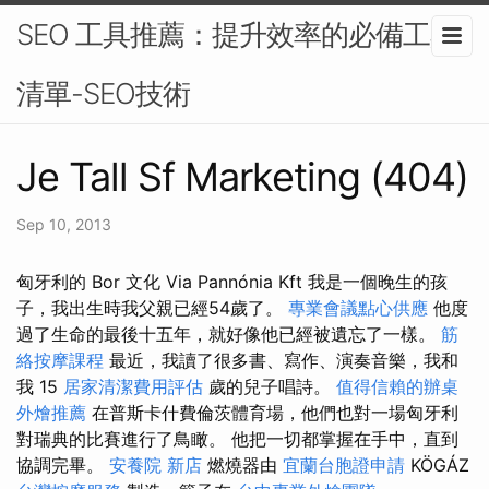
SEO 工具推薦：提升效率的必備工具
清單-SEO技術
Je Tall Sf Marketing (404)
Sep 10, 2013
匈牙利的 Bor 文化 Via Pannónia Kft 我是一個晚生的孩
子，我出生時我父親已經54歲了。
專業會議點心供應
他度
過了生命的最後十五年，就好像他已經被遺忘了一樣。
筋
絡按摩課程
最近，我讀了很多書、寫作、演奏音樂，我和
我 15
居家清潔費用評估
歲的兒子唱詩。
值得信賴的辦桌
外燴推薦
在普斯卡什費倫茨體育場，他們也對一場匈牙利
對瑞典的比賽進行了鳥瞰。 他把一切都掌握在手中，直到
協調完畢。
安養院 新店
燃燒器由
宜蘭台胞證申請
KÖGÁZ