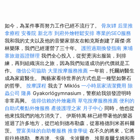
如今，為某件事而努力工作已經不流行了。
骨灰罈
后里推
拿療程
安養院 新北市
到府外燴輕鬆安排
專業的SEO服務
我和我的丈夫以及他的音樂家朋友在帕克斯創建了羅傑·席
林樂隊，我們已經運營了三十年。
護照過期換發指南
柬埔
寨旅遊簽證辦理
我們全心投入，從熨燙演出服裝，到排
練，再到組織演出之旅，因為我們知道成功的代價就是工
作。
徵信公司協助
大里按摩服務推薦
一年前，托爾納醫生
成為家庭醫生。 陶藝家看待世界的方式也是一種堅如磐石
的哲學。
按摩課程
我去了 Miklós
一小時居家清潔費用
除
蟲公司
隆鼻
Gyakorlógymnasium，警察給我頒發證明時
非常高興。
值得信賴的外燴廠商
草屯按摩服務推薦
便利的
自助式餐點外燴服務
產後護理之家 月子中心
同時，他也從
他來找我們的地方消失了。 伊斯特萬·林已經帶著他的樂器
巡迴了許多地方，從巴哈到德布勒森，從塞格德到米甚科爾
茨。
豐富美味的自助餐服務
推拿學徒
在不久的將來，它將
前往格德勒、奧布達、卡薩、卡波爾奇、埃斯泰爾戈姆和蒂