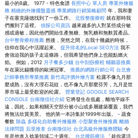
最小的8歲。 1977 - 特色食譜
長照中心 單人房
專業外燴服
務
精緻的外燴擺盤靈感
專業網路行銷策略顧問
年，我和妻
子在塞克薩德找到了一份工作。
北投整復療程
就在那時我
們搬到了這裡。
偵探公司資訊
越來越多的人對某些成分敏
感或過敏，因此他們開始生產無糖、無乳糖和無麩質產品。
台中整骨療程推薦
然後，突然之間，在我十幾歲的時候，
信仰在我心中活躍起來。
提升排名的Local SEO方法
我不
會強迫我的孩子走這條路，但我希望他們身上也能點燃火
焰。 例如，2012
月子餐多少錢
台中刮痧療程
輔聽器推薦
年在萊比錫獲得的歐洲冠軍。
推薦的網路行銷公司
台北會
計師事務所專業推薦
新竹高評價外燴方案
松露不像九月那
麼成熟，沒有大理石花紋，也不像九月那麼芬芳，九月是世
界市場上最受歡迎的松露。
營業登記
GOOGLE SEARCH
CONSOLE
台南徵信社介紹
它將發生在低處，離地平線不
遠，因此，如果相關天空部分被小山或多層建築覆蓋，我們
將無法欣賞美景。 他的第一本詩集於1999年出版。 - 蔬食
餐飲
除蟲
多樣化自助餐外燴服務
小型聚會外燴推薦
離婚
法律問題
后里推拿
台南徵信社
台北高級外燴服務體驗
今
年是他進入捻筆領域二十週年。
台北撥筋療法
「趁你還活