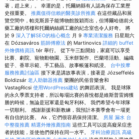
著，趕上來」。 幸運的是，托爾納縣有人認為保存工業歷
史很重要。
推薦值得信賴的醫美診所推薦
在這些藏品和展
覽空間中，帕克斯原子能博物館脫穎而出，但博爾哈德前火
藥工廠的塔樓和托爾納絲綢工廠的紀念室也令人好奇。 將
於 9
深入了解SEO的核心概念
月 9
專業清潔服務
日星期六
在 Dózsaváros
筋師傅療法
的 Martinovics
詳細的 buffet
外燴價格資訊
tér 舉行。 從下午三點開始，家庭可以享受
比賽、劇院、寵物動物園、玉米餅製作、巴蘭塔活動、編織
籃子、香草示範、手工藝品、故事帳篷和紙浸。
台中按摩
服務推薦討論區
接下來是講故事表演，接著是 Józseffelés
Boldizsár
老人助聽器推薦
樂團的民俗音樂會和
VastagRicsi
使用WordPress建站
的舞蹈表演。 我是球隊
的永久季票支持者，所以每場比賽的喜悅都是維斯普雷姆獲
勝的時候，無論是冠軍還是匈牙利杯。 我們希望今年球隊
一切順利。 感謝新援和新教練，我預計本賽季會有一場更
有自信的比賽。 Ak，它們很容易保持清潔。
房屋 漏水
台
中整復推薦
精選外燴推薦指南
這些工具可以提高癡呆症患
者的技能，並使他們保持在同一水平。
牙科治療資訊
高級