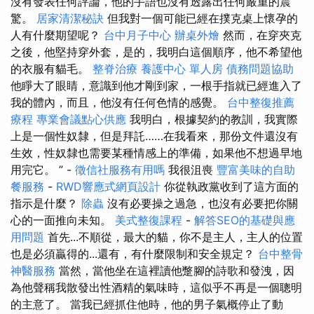
沒有發表任何評論，他的手語也沒有透露出任何嚴重的震
驚。
居家清潔秘訣
但我對一個可能已經在撲克桌上懷孕的
人有什麼期望呢？
台中月子中心
辦桌外燴
然而，在穿夾克
之後，他堅持穿外套，是的，我明白這個順序，他不希望他
的衣服有貓毛。
整脊治療
養護中心 單人房
債務問題協助
他睜大了眼睛，意識到他才剛到家，一根手指就已經進入了
我的體內，而且，他沒有任何色情的感覺。
台中整復推薦
療程
專業會議點心供應
我明白，根據契約的教訓，我實際
上是一個性奴隸，但是拜託……在我看來，那份文件還沒有
生效，性奴隸也需要某種情感上的準備，如果他不想過早地
用完它。 ” -
徵信社服務有用嗎
我很沮喪
豐富美味的自助
餐服務
-
RWD響應式網頁設計
你從執政黨收到了這方面的
指示是什麼？
除蟲
沒有必要操之過急，也沒有必要把你關
心的一面推向未知。
美式整復課程
-
解答SEO的基礎與應
用問題
首先...不順從，最大的貓，你不是主人，主人的位置
也是必須贏得的...還有，有什麼限制和安全規定？
台中整骨
神醫服務
當然，當他坐在這裡讀他蹩腳的詩歌和發洩，因
為他聲稱我散發出性酒精的氣味時，這似乎不再是一個聰明
的主意了。 當我已經抓住他時，他的男子氣概停止了動