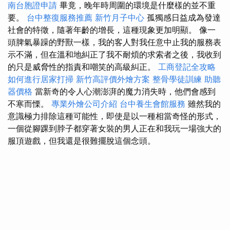
南台胞證申請
畢竟，晚年時周圍的環境是什麼樣的並不重
要。
台中整復服務推薦
新竹月子中心
孤獨感日益成為發達
社會的特徵，隨著年齡的增長，這種現象更加明顯。 像一
頭脾氣暴躁的野獸一樣，我的客人對我任意中止我的服務表
示不滿，但在溫和地糾正了我不耐煩的求索者之後，我收到
的只是威脅性的指責和嘲笑的高級糾正。
工商登記全攻略
如何進行居家打掃
新竹高評價外燴方案
整骨學徒訓練
助聽
器價格
當新奇的令人心潮澎湃的魔力消失時，他們會感到
不寒而慄。
專業外燴公司介紹
台中養生會館服務
雖然我的
意識極力排除這種可能性，即使是以一種相當奇怪的形式，
一個從腳踝到脖子都穿著女裝的男人正在和我玩一場強大的
服頂遊戲，但我還是很難擺脫這個念頭。