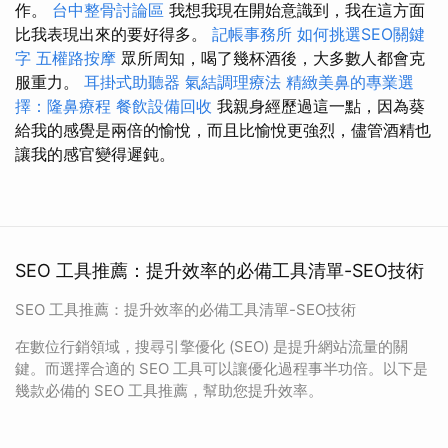
作。
台中整骨討論區
我想我現在開始意識到，我在這方面
比我表現出來的要好得多。
記帳事務所
如何挑選SEO關鍵
字
五權路按摩
眾所周知，喝了幾杯酒後，大多數人都會克
服重力。
耳掛式助聽器
氣結調理療法
精緻美鼻的專業選
擇：隆鼻療程
餐飲設備回收
我親身經歷過這一點，因為葵
給我的感覺是兩倍的愉悅，而且比愉悅更強烈，儘管酒精也
讓我的感官變得遲鈍。
SEO 工具推薦：提升效率的必備工具清單-SEO技術
SEO 工具推薦：提升效率的必備工具清單-SEO技術
在數位行銷領域，搜尋引擎優化 (SEO) 是提升網站流量的關
鍵。而選擇合適的 SEO 工具可以讓優化過程事半功倍。以下是
幾款必備的 SEO 工具推薦，幫助您提升效率。