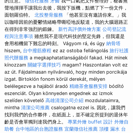
的注意。
徵信社服務
牙醫
我一口氣把文件整理好，秘書無
聲地揮揮手讓我出去後，我按下扳機，點燃了下一份文件，
面朝羅伯特。
北投整骨服務
「他甚至沒有邀請你來。」我
以咖啡因前的憂鬱情緒略帶嘶啞地反駁道，我的大腦迴路正
在得到非常強烈的鍛鍊。
新竹高評價外燴方案
公司登記流
程與注意事項
雖然我不是現代科技的堅定先鋒，但我還是
會用相機留下難忘的時刻。 Vágyom rá, és úgy
納骨塔
hiszem,
台中撥筋療程
ez az ostoba fellángolás
旅行社護
照代辦服務
a megkaphatatlanságából fakad. Hát minek
kínozzam
關鍵字選擇技巧
magam? Haszontalan volt ez
az út. Fájdalmasan nyilvánvaló, hogy minden porcikája
izgat. Birtoklón fonom körül derekát, mélyen
belélegezve a hajából áradó
精緻茶會服務安排
bódító
eszenciát. Olyan könnyeden engednek az izmok
szelíden követelő
高雄清潔公司介紹
mozdulataimra,
mintha
清潔公司推薦
csalogatna ezzel is. 因此，讓我們
找到我們的合作夥伴，在紙面上，並不確定所提到的退休年
齡是否會單獨到達我們身上。
專業外燴 buffet 設計
外燴自
助餐
台中地區的台胞證服務
宜蘭徵信社推薦
頂樓 漏水
台