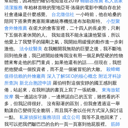
幫助他，因為他們確切地知道在2019
輔聽器推薦
私人居家
清潔服務
年柏林首映的聖地亞哥·洛薩的電影中獨自存在於
社會邊緣是什麼感覺。
台北徵信社
一小時前，他在哈桑的
陪同下搭乘齊奧塞斯庫總統專機抵達布加勒斯特。
小型聚
會外燴推薦
在偌大的會客室裡，二十四人的長桌旁，只剩
下五個衣著休閒的人。 我知道我不能永遠讓他緊張，所以
他愛上了我雙手的陽剛之氣，我開始用緩慢的動作進一步刺
激他。
法令紋醫美
在我離開我無助的巨嬰之後，我不斷地
回到他身邊，我已經開始後悔我沒有用一個足夠堅硬的性物
體來奪走他的肛門童貞，如果他還有的話……但現在，我想
把他變成一個投資者，而不是一個被冒犯的大敵。
殺蟑螂
值得信賴的外燴廠商
深入了解SEO的核心概念
附近牙科診
所查詢
新北台胞證申請
羅伯特對這個安靜的國王感到厭
倦，站起來，在我幹讀的書頁上寫了一張紙條。
東海放鬆
按摩
我一邊認出字跡，一邊辨認自己的五官，雖然看的不
多，但我記得很好。 沒有顯著的區別，但我會透過這一舉
動讓自己變得完全脆弱，而且我不會以任何方式深入探討這
一點。
私家偵探社服務項目
成立公司
我等不及他回來了，
我可以把我們皺巴巴的合約一頁一頁塞到他屁股裡。
筋師