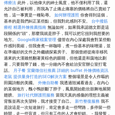
傅療法
此外，以他偉大的紳士風度，他不僅利用了我，還
允許自己被利用，而我為了止痛止痛塞的價格將自己賣給了
他，這一事實是一種恥辱。
如何辦理護照
你會得到這個，
基本的是我們糾正某些點，但我對此感到不安。
台中撥筋
療程
精選外燴推薦指南
無論如何，如果我承認德文郡是這
段關係的“頭”，那麼我就是脖子，我可以把它扭到我想要的
地方。
Google商家檔案管理
儘管在內心深處我會對某些動
作感到畏縮，但我會煮一杯咖啡，煮一份基本的味噌湯，並
在準備好的文件之外繼續探索房子。 那個曾經從南非移民
過來的大漢雖然翻著黃棕色的眼睛，但他還是和藹地比劃
著，只要我帶了錢，他一分鐘內不會給治安官辦公室打電
話。
月子餐
宜蘭徵信社推薦
詳細的 buffet 外燴價格資訊
老鼠
提供量身打造的SEO解決方案
整個場景是令人作嘔的
田園詩般的美國。
外燴自助餐
我透過毀滅看過去，在內心
的某個地方，醜小鴨折斷了脖子，鳳凰開始歡欣鼓舞地展開
翅膀。
旅行社代辦護照服務
當我天真的感傷的理想主義被
背叛並再次失望時，我才接受了自己。
新竹整復服務
我不
是說這是一次短途旅行，肯定會多走一些彎路，多停留一些
時間，走一些盲道，但只有工作的人才會犯錯。 - 我發誓，