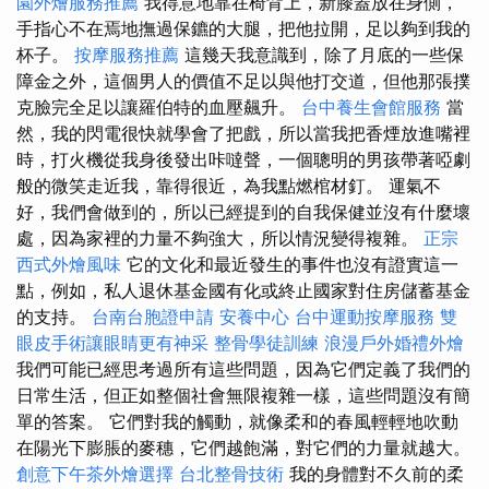
園外燴服務推薦
我得意地靠在椅背上，新膝蓋放在身側，
手指心不在焉地撫過保鑣的大腿，把他拉開，足以夠到我的
杯子。
按摩服務推薦
這幾天我意識到，除了月底的一些保
障金之外，這個男人的價值不足以與他打交道，但他那張撲
克臉完全足以讓羅伯特的血壓飆升。
台中養生會館服務
當
然，我的閃電很快就學會了把戲，所以當我把香煙放進嘴裡
時，打火機從我身後發出咔噠聲，一個聰明的男孩帶著啞劇
般的微笑走近我，靠得很近，為我點燃棺材釘。 運氣不
好，我們會做到的，所以已經提到的自我保健並沒有什麼壞
處，因為家裡的力量不夠強大，所以情況變得複雜。
正宗
西式外燴風味
它的文化和最近發生的事件也沒有證實這一
點，例如，私人退休基金國有化或終止國家對住房儲蓄基金
的支持。
台南台胞證申請
安養中心
台中運動按摩服務
雙
眼皮手術讓眼睛更有神采
整骨學徒訓練
浪漫戶外婚禮外燴
我們可能已經思考過所有這些問題，因為它們定義了我們的
日常生活，但正如整個社會無限複雜一樣，這些問題沒有簡
單的答案。 它們對我的觸動，就像柔和的春風輕輕地吹動
在陽光下膨脹的麥穗，它們越飽滿，對它們的力量就越大。
創意下午茶外燴選擇
台北整骨技術
我的身體對不久前的柔