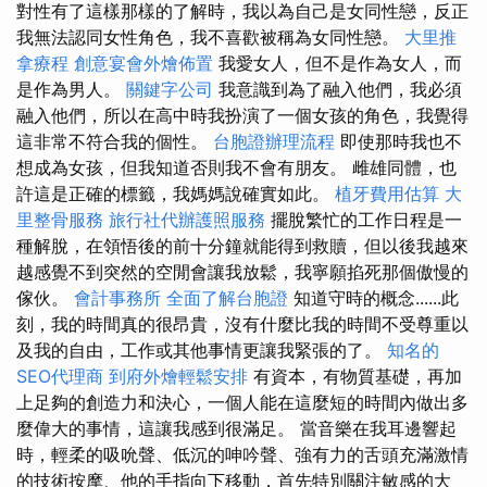
對性有了這樣那樣的了解時，我以為自己是女同性戀，反正
我無法認同女性角色，我不喜歡被稱為女同性戀。
大里推
拿療程
創意宴會外燴佈置
我愛女人，但不是作為女人，而
是作為男人。
關鍵字公司
我意識到為了融入他們，我必須
融入他們，所以在高中時我扮演了一個女孩的角色，我覺得
這非常不符合我的個性。
台胞證辦理流程
即使那時我也不
想成為女孩，但我知道否則我不會有朋友。 雌雄同體，也
許這是正確的標籤，我媽媽說確實如此。
植牙費用估算
大
里整骨服務
旅行社代辦護照服務
擺脫繁忙的工作日程是一
種解脫，在領悟後的前十分鐘就能得到救贖，但以後我越來
越感覺不到突然的空閒會讓我放鬆，我寧願掐死那個傲慢的
傢伙。
會計事務所
全面了解台胞證
知道守時的概念......此
刻，我的時間真的很昂貴，沒有什麼比我的時間不受尊重以
及我的自由，工作或其他事情更讓我緊張的了。
知名的
SEO代理商
到府外燴輕鬆安排
有資本，有物質基礎，再加
上足夠的創造力和決心，一個人能在這麼短的時間內做出多
麼偉大的事情，這讓我感到很滿足。 當音樂在我耳邊響起
時，輕柔的吸吮聲、低沉的呻吟聲、強有力的舌頭充滿激情
的技術按摩、他的手指向下移動，首先特別關注敏感的大