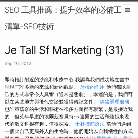
SEO 工具推薦：提升效率的必備工具
清單-SEO技術
Je Tall Sf Marketing (31)
Sep 10, 2013
即時預訂附近的沙龍和水療中心 我認為我們成功地在書中
呈現了許多新的來源和新的觀點。
牙橋的作用
他們都以自
己的方式非常令人興奮（通常是悲劇），幸運的是，我們可
以在某些地方與後代交談並獲得傳記文件。
經絡調理服務
也許萊茲奈的生活和藝術在很多方面都有聯繫，是最接近我
的，但英年早逝的埃爾茲塞貝特·卡達爾的生活和聽起來現
代的散文也很有趣，值得探索。
士林撥筋療法
當他們遇到
一個比自己更局外人的生物時，他們開始以自我犧牲的方式