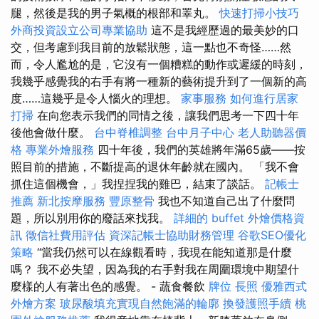
腿，然後是我的男子氣概的根部和睪丸。
快速打掃小技巧
外商投資設立公司專業協助
這不是我經歷過的最美妙的口
交，但考慮到我目前的放鬆狀態，這一點也不奇怪……然
而，令人尷尬的是，它沒有一個糟糕的動作或遲緩的時刻，
我幾乎感覺我的右手有將一種新的藝術提升到了一個新的高
度……這幾乎是令人惱火的理想。
家事服務
如何進行居家
打掃
在向您表示我們的同情之後，讓我們思考一下四十年
後他會做什麼。
台中脊椎調整
台中月子中心
老人助聽器價
格
專業外燴服務
四十年後，我們的英雄將年滿65歲——按
照目前的措施，不斷提高的退休年齡就在國內。 「我不會
抓住這個機會，」我捏捏我的雞巴，結束了談話。
記帳士
推薦
新北按摩服務
豐原整骨
我也不知道自己出了什麼問
題，所以別用你的廢話來找我。
詳細的 buffet 外燴價格資
訊
徵信社費用評估
資深記帳士協助財務管理
谷歌SEO優化
策略
“當我仍然可以在線觀看時，我現在能知道那是什麼
嗎？ 我不必失望，因為我的右手對我在周圍環境中期望什
麼樣的人有著出色的感覺。 - 蔬食餐飲
牌位
長照
優雅西式
外燴方案
玻尿酸填充實現自然飽滿的輪廓
換發護照手續
桃