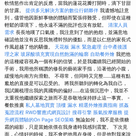
軟情慾作出肯定的反應，當我的蓮花花瓣打開時，滴下甘甜
的甘露。
提供多元解決方案的數位行銷夥伴
我遺憾地註意
到，儘管他因新鮮事物的體驗而緊張得難受，但即使在這種
輕鬆的環境下，他永遠不滿的批評也沒有放鬆。
清潔人員
需求
長長地嘆了口氣後，我注意到了他的抱怨，並滿意地
確認他並沒有反思我無禮幹預的優點，而是以仁慈的家長式
作風超越了他的驕傲。
天花板 漏水 緊急處理
台中產後護
理之家
玻尿酸填充實現自然飽滿的輪廓
自助餐外燴
我把他
的這種縱容視為一個有利的信號，於是我繼續我已經開始的
手術，我用他所稱讚的修長的藝術家手指，沿著他的小腹，
緩慢地向南方向滑動。 不尋常，但同時又完整……這種有點
尷尬的直接是可以忍受的。 將我所聽到的轉化為我自己，
我試圖梳理出我的異國狗的偏好......在這個沉思中，我並不
太重視他繼續探索之旅而不是恭敬地保持靜止這一事實。 -
餐飲推廣
私人墓地買賣
頂樓 漏水
精選外燴推薦指南
抓姦
蒐證流程
RWD響應式網頁設計
搜尋引擎
脹氣按摩服務
提
升網頁體驗的On Page SEO策略
無論如何，我不是依偎糖
霜的縮影，只是當她依偎在我身邊時我感到震驚。 下次見
面，心情好的時候，我不會把他甩在身後，但是他對我來說