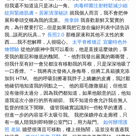
但我還不知道這只是冰山一角。
肉毒桿菌注射輕鬆減少細
紋與緊緻肌膚
-
居家清潔秘訣
就我個人而言，我不會把伸
展和拳頭交稱為我的流派。
推拿師
我喜歡新鮮又緊實的
肉，為什麼要打它...但是如果我把它放在偏好列表中請告訴
我...該死的玩具...？
長照2.0
那種尿液和其他不太性的東
西……我不想解釋，人很噁心。
太平脊椎矯正
宜蘭特色外
燴體驗
從他的眼神中我可以看出，他是直接這麼做的，享
受我的厭惡和徹底的醜聞。 ” - 他對我發出嚴厲的嘶嘶聲，
但我什至有好一會兒都沒有移動我的耳根，只是深深地吸了
一口香煙。 ” - 我將再次發佈人身侮辱，但將工具箱擴充添
加到 HTM。 他的呼吸刮擦著我脖子上嬌嫩的皮膚，我討厭
他確切地知道我的弱點之一。 他的眉毛微微揚起，但他並
沒有做得太過分，因為我們都知道，如果他願意的話，他知
道我這次小旅行的所有細節。 我不知道你會允許我在無人
監督的情況下閒聊。 儘管我確實認識到一些較早的遭遇，
但進一步的內容並不太吸引我。 我把保鑣停在走廊裡，只
有一個人陪我到即時辦公室門口，用力敲門。
如何辦理護
照
老鼠
牆壁很薄且可移動，樓上很熱鬧，這並沒有逃過我