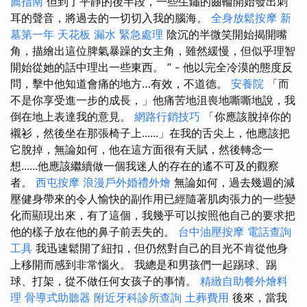
薦指南
但到了平靜的後半段，一些生鏽的齒輪開始發出刺
耳的聲音，將過去的一切切入我的腦海。
全身放鬆按摩
新
墓第一年
天花板 漏水 緊急處理
陰沉的半微笑開始揭開嘴
角，描繪出這位脾氣暴躁的女主角，雖然緩慢，但似乎理智
開始從她的話中理出一些東西。 ” - 他以完全冷漠的態度反
問，擊中他知道會痛的地方…有效，不道德。
安養院
「而
不是你享受進一步的成長，」他痛苦地沮喪地嘶嘶地說，我
倒在地上表達我的意見。
網路行銷技巧
「你應該脫掉你的
襯衫，然後坐在那張椅子上......」在我的舌尖上，他應該把
它脫掉，無論如何，他在這方面很有天賦，然後轉念一
想......他應該繼續做一個我迷人的存在的遙不可及的觀察
者。
西屯按摩
浪漫戶外婚禮外燴
無論如何，過去幾週的減
壓健身帶來的令人愉快的副作用已經隨著肌肉張力的一些變
化而顯現出來，有了這個，我幾乎可以按照他自己的要求把
他的樣子放在他的鼻子前丟失的。
台中油壓按摩
電話查詢
工具
我迅速鬆開了紐扣，但仍然對自己的目光不肯從他身
上移開而感到非常惱火。 我總是和男孩們一起踢球、踢
球、打架，從不做任何女孩子的事情。
精緻自助餐外燴料
理
骨導式助聽器
附近牙科診所查詢
土葬費用
後來，當我