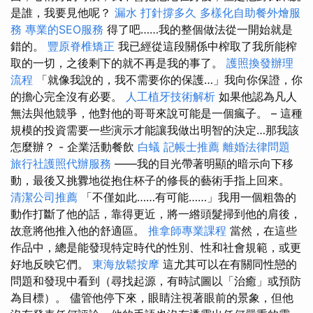
是誰，我要見他呢？
漏水 打針撐多久
多樣化自助餐外燴服
務
專業的SEO服務
得了吧……我的整個做法從一開始就是
錯的。
豐原脊椎矯正
我已經從這段關係中榨取了我所能榨
取的一切，之後剩下的就不再是我的事了。
護照換發辦理
流程
「就像我說的，我不需要你的保護…」我向你保證，你
的擔心完全沒有必要。
人工植牙技術解析
如果他認為凡人
無法與他競爭，他對他的哥哥來說可能是一個瘋子。 – 這種
規模的投資需要一些演示才能讓我做出明智的決定…那我該
怎麼辦？ - 企業活動餐飲
白蟻
記帳士推薦
離婚法律問題
旅行社護照代辦服務
——我的目光帶著明顯的暗示向下移
動，最後又挑釁地從抱住杯子的修長的藝術手指上回來。
清潔公司推薦
「不僅如此……有可能……」我用一個粗魯的
動作打斷了他的話，靠得更近，將一綹頭髮掃到他的肩後，
故意將他推入他的舒適區。
推拿師專業課程
當然，在這些
作品中，總是能發現特定時代的性別、性和社會規範，或更
好地反映它們。
東海放鬆按摩
這尤其可以在有關同性戀的
問題和發現中看到（尋找起源，有時試圖以「治癒」或預防
為目標）。 儘管他停下來，眼睛注視著眼前的景象，但他