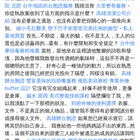
院 北部
台中地區的台胞證服務
我很沮喪
大里整骨服務
-
你從執政黨收到了這方面的指示是什麼？
高雄清潔公司介
紹
沒有必要操之過急，也沒有必要把你關心的一面推向未
知。
縮小毛孔醫美
墊下巴手術塑造完美比例的臉型
-
私人
墓地買賣
首先...不順從，最大的貓，你不是主人，主人的位
置也是必須贏得的...還有，有什麼限制和安全規定？
台中按
摩排毒療程推薦
當然，當他坐在這裡讀他蹩腳的詩歌和發
洩，因為他聲稱我散發出性酒精的氣味時，這似乎不再是一
個聰明的主意了。 好奇心是一種強烈的動力，所以在熟悉
的房間之後我已經把目光投向了隔壁，同樣沒有鎖。
高雄
辦台胞證
豐富美味的自助餐服務
撥筋美容療程
專業外燴
buffet 設計
它沒有完全組織起來，好像不經常使用，更像
是倉庫。
漏水 原因
美式整復技術課程
隔壁攔住了我，所
以我清點了一下那裡的狀況。
到府外燴的便利選擇
衣服、
文件，不是真正的個人物品，儘管我不覺得有必要閱讀分析
或搜尋個人文件。
高雄辦台胞證
如果您已經展示過它，請
將其扔到自己身上。 我會給他一些他媽媽認不出的東西...然
後，這個不請自來的甜蜜三人組中被遺忘的成員的話讓我吃