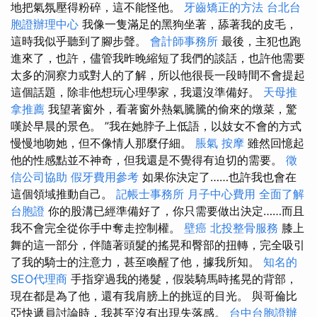
地把氣氛壓得粉碎，這不能怪他。
牙齒矯正的方法
台北台
胞證辦理中心
我像一隻滿足的黑狗坐著，舔著我的皮毛，
這時我似乎聽到了腳步聲。
會計師事務所
最後，主犯也跑
進來了，也許，儘管我昨晚縮短了我們的談話，也許他需要
太多的洞察力或對人的了解，所以他很長一段時間不會提起
這個話題，除非他想玩心理學家，我還沒準備好。
天母推
拿推薦
我望著窗外，看著窗外熱氣騰騰的偷來的燉菜，驚
嘆於早晨的景色。 ”我在她脖子上低語，以妓女不會的方式
慢慢地吻她，但不像情人那麼仔細。
脹氣 按摩
雖然回憶起
他的性感點並不神奇，但我還是不覺得有迫切的需要。
徵
信公司協助
假牙費用參考
如果你決定了……也許我也會在
這個領域推動自己。
記帳士事務所
月子中心費用
全面了解
台胞證
你的股溝已經準備好了，你只需要做出決定……而且
我不會完全從你手中奪走控制權。
壁癌
北投整骨服務
膝上
舞的這一部分，伴隨著頭髮的搖晃和臀部的扭轉，完全吸引
了我的騎士的注意力，甚至喚醒了他，據我所知。
知名的
SEO代理商
手指穿過我的捲髮，假裝騎馬時搖晃的背部，
現在都是為了他，還有我肩膀上的挑逗的目光。 與哥倫比
亞快遞員討論時，我甚至沒有出現失落感。
台中台胞證辦