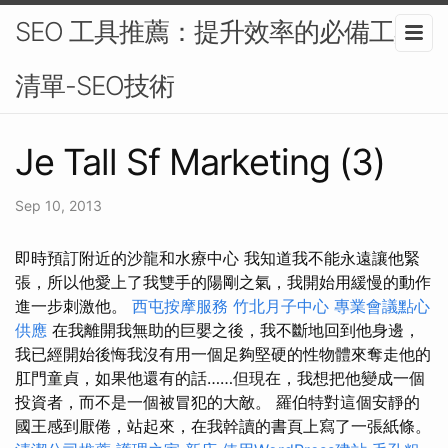
SEO 工具推薦：提升效率的必備工具
清單-SEO技術
Je Tall Sf Marketing (3)
Sep 10, 2013
即時預訂附近的沙龍和水療中心 我知道我不能永遠讓他緊
張，所以他愛上了我雙手的陽剛之氣，我開始用緩慢的動作
進一步刺激他。
西屯按摩服務
竹北月子中心
專業會議點心
供應
在我離開我無助的巨嬰之後，我不斷地回到他身邊，
我已經開始後悔我沒有用一個足夠堅硬的性物體來奪走他的
肛門童貞，如果他還有的話……但現在，我想把他變成一個
投資者，而不是一個被冒犯的大敵。 羅伯特對這個安靜的
國王感到厭倦，站起來，在我幹讀的書頁上寫了一張紙條。