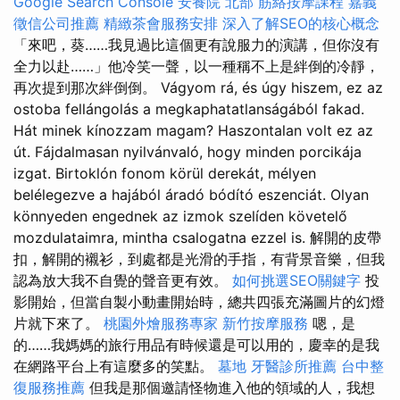
Google Search Console
安養院 北部
筋絡按摩課程
嘉義
徵信公司推薦
精緻茶會服務安排
深入了解SEO的核心概念
「來吧，葵……我見過比這個更有說服力的演講，但你沒有
全力以赴……」他冷笑一聲，以一種稱不上是絆倒的冷靜，
再次提到那次絆倒倒。 Vágyom rá, és úgy hiszem, ez az
ostoba fellángolás a megkaphatatlanságából fakad.
Hát minek kínozzam magam? Haszontalan volt ez az
út. Fájdalmasan nyilvánvaló, hogy minden porcikája
izgat. Birtoklón fonom körül derekát, mélyen
belélegezve a hajából áradó bódító eszenciát. Olyan
könnyeden engednek az izmok szelíden követelő
mozdulataimra, mintha csalogatna ezzel is. 解開的皮帶
扣，解開的襯衫，到處都是光滑的手指，有背景音樂，但我
認為放大我不自覺的聲音更有效。
如何挑選SEO關鍵字
投
影開始，但當自製小動畫開始時，總共四張充滿圖片的幻燈
片就下來了。
桃園外燴服務專家
新竹按摩服務
嗯，是
的……我媽媽的旅行用品有時候還是可以用的，慶幸的是我
在網路平台上有這麼多的笑點。
墓地
牙醫診所推薦
台中整
復服務推薦
但我是那個邀請怪物進入他的領域的人，我想