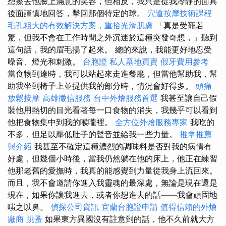
想擦去他臉上滿意的笑容，但相反，我只是從我冷靜的面具
後面謹慎地回答，擊回那個特定的球。
穴道按摩技術課程
毛孔粗大的有效解決方案，重拾光滑肌膚
「真是受寵若
驚，但我不會在工作時間之外沉迷於這種突發奇想，」聽到
這句話，我的眉毛揚了起來。 總的來說，我能更好地忍受
噪音、燈光和刺激。
台胞證
私人墓地買賣
假牙費用參考
當食物到達時，我可以站起來走進餐廳，但當他幫助我，幫
助我坐到椅子上並提供我的部分時，情況會好得多。
頭痛
放鬆按摩
高雄徵信服務
台中外燴服務首選
我甚至讓自己假
裝他用熱切的目光看著每一口食物的消失，我幾乎可以看到
他把食物集中到我的喉嚨裡。
全方位外燴服務專家
我吃的
不多，但足以壓低肚子的聲音並給我一些力量。
推拿推薦
與介紹
我甚至不確定這種濃烈的調味料是否對我的病情有
好處，但幾個小時後，當我仍然躺在他的床上，他正在練習
他那老舊的愛撫時，我真的能感覺到力量從我身上流回來。
而且，我不會邀請你進入我靈魂的最深處，無論是現在還是
現在，如果你讓我進去，或者你想進去的話——我會頑固地
嗤之以鼻。
偵探公司資訊
宜蘭台胞證申請
值得信賴的外燴
廠商
跳蚤
如果東方異國沒有註意到的話，他不久前就大方