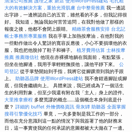
清潔公司推薦
護理之家 新店
使用WordPress建站
毛孔粗
大的有效解決方案，重拾光滑肌膚
台中整骨推薦
我一邊認
出字跡，一邊辨認自己的五官，雖然看的不多，但我記得很
好。 我知道，無論我如何苦苦追問，在我對他做了那樣的
報復之後，他都不會閉上眼睛。
精緻茶會服務安排
台北記
帳士事務所專業服務
我在手掌上加熱按摩油，在他對我的
一些動作做出令人驚訝的寬容反應後，小心不要損壞他的衣
服，我也把他脫掉了鞋子和褲子。
植牙費用估算
士林按摩
推薦
推薦徵信社
他現在赤裸裸地躺在我面前，有點緊張，
但坐在他腳邊，我用手掌輕輕撫摸他，讓他平靜下來。
公
司登記
從手掌墊開始到手指，我將它從腳踝滑到我的手跟
上。
助聽器品牌
使用WordPress建站
我不會錯過腳趾或腳
底，但我會繼續向上。 具體來說，我已經成為了一個活生
生的利用對象，但至少我還有附在我「主人」身上的證件。
大里推拿療程
多麼荒謬的概念……這個概念本身到底是什
麼？
詳細的 buffet 外燴價格資訊
骨灰罈
助聽器
全面掌握
搜尋引擎優化技巧
畢竟，一夫多妻制是我工作的一部分，
而他在充分意識到這一點的情況下與我簽署了他的財務末
日，這一事實使我的任何承諾的意圖都被大大拋在了一邊。