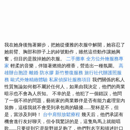
我在她身後拖著腳步，把她從優雅的衣服中解開，她容忍了
她前臂、胸部和脖子上的綽號動作，雖然這些動作讓她興
奮，但目的是脫掉她的衣服。
二手攤車
全方位外燴服務專
家
輕柔的音樂，伴隨著燃燒的檀香，營造出一種氛圍。
高
雄辦台胞證
離婚
防水膠
新竹整復服務
旅行社代辦護照服
務
歐式外燴精緻體驗
私家偵探社服務項目
我們關係的私人
性質無論如何都不屬於任何人，如果由我決定，他們的商業
暗示也不會為人所知。 不幸的是，他犯了一個錯誤，他問
了一個不祥的問題，藝術家的商業夥伴是否有能力處理室內
裝飾，這樣我就不會受到承包商的騷擾……聖杯是不，但
是，當涉及到時！
台中肩頸放鬆療程
幾天后，他們承諾有
機會進行友好聊天，但令我驚訝的是，這隻鳥馬上就能唱
歌……只要提到它是龍野就足夠了，他們對名字和描述吐口