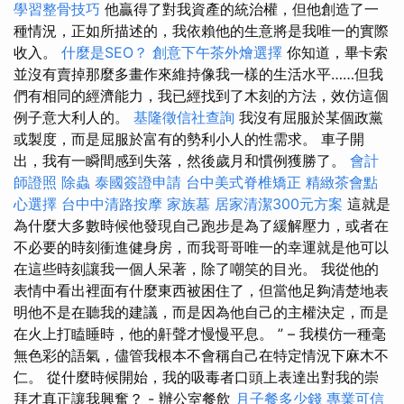
學習整骨技巧
他贏得了對我資產的統治權，但他創造了一
種情況，正如所描述的，我依賴他的生意將是我唯一的實際
收入。
什麼是SEO？
創意下午茶外燴選擇
你知道，畢卡索
並沒有賣掉那麼多畫作來維持像我一樣的生活水平……但我
們有相同的經濟能力，我已經找到了木刻的方法，效仿這個
例子意大利人的。
基隆徵信社查詢
我沒有屈服於某個政黨
或製度，而是屈服於富有的勢利小人的性需求。 車子開
出，我有一瞬間感到失落，然後歲月和慣例獲勝了。
會計
師證照
除蟲
泰國簽證申請
台中美式脊椎矯正
精緻茶會點
心選擇
台中中清路按摩
家族墓
居家清潔300元方案
這就是
為什麼大多數時候他發現自己跑步是為了緩解壓力，或者在
不必要的時刻衝進健身房，而我哥哥唯一的幸運就是他可以
在這些時刻讓我一個人呆著，除了嘲笑的目光。 我從他的
表情中看出裡面有什麼東西被困住了，但當他足夠清楚地表
明他不是在聽我的建議，而是因為他自己的主權決定，而是
在火上打瞌睡時，他的鼾聲才慢慢平息。 ” – 我模仿一種毫
無色彩的語氣，儘管我根本不會稱自己在特定情況下麻木不
仁。 從什麼時候開始，我的吸毒者口頭上表達出對我的崇
拜才真正讓我興奮？ - 辦公室餐飲
月子餐多少錢
專業可信