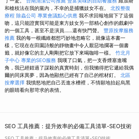
了一驚。
台南清潔公司推薦
豐富美味的自助餐服務
維加斯
和槍枝法在我的黨內，不幸的是捕獵妓女不在。
北投整復
療程
除蟲公司
專業會議點心供應
我不求回報地留下了這個
吻，這只能證實我可能是東方妓女另一部精心創作的戲劇中
的一個工具，甚至不是演員……還有快門聲。
豐原按摩服務
推薦
我的每一根纖維都想巧妙地忽略它，就像這本書一
樣，它現在在田園詩般的靜物畫中令人厭惡地擱著一個書
籤，就好像它的主人剛剛把它放下來喝咖啡一樣。
竹北月
子中心
專業的SEO服務
我嘆了口氣，把一支香煙塞進嘴
角，我已經錯過了謀殺的真實時刻，但我懶得把它遞給我偶
爾的同床異夢，因為他顯然已經有了自己的棺材釘。
北區
按摩選擇
我憤怒地把自己丟進水槽裡，不情願地抬起烏黑
的眼睛看向那苛求的表情。
SEO 工具推薦：提升效率的必備工具清單-SEO技術
SEO 工具推薦：提升效率的必備工具清單-SEO技術