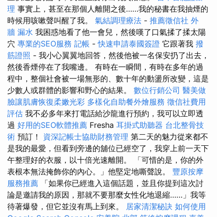
理
事實上，甚至在那個人離開之後……我的秘書在我抽煙的
時候用咳嗽聲叫醒了我。
氣結調理療法
-
推薦徵信社
外
牆 漏水
我困惑地看了他一會兒，然後嘆了口氣揉了揉太陽
穴
專業的SEO服務
記帳
-
快速申請泰國簽證
它跟著我
撥
筋證照
- 我小心翼翼地回答，然後他被一名保安扔了出去，
然後香煙停在了我嘴邊。 有時在一瞬間，有時在多年的過
程中，整個社會被一場無形的、數十年的動盪所改變，這是
少數人或群體的影響和野心的結果。
數位行銷公司
醫美做
臉讓肌膚恢復柔嫩光彩
多樣化自助餐外燴服務
徵信社費用
評估
我不必多年來打電話給沙龍進行預約，我可以立即透
過
好用的SEO軟體推薦
Fresha
耳掛式助聽器
台北整骨技
術
預訂！
資深記帳士協助財務管理
第二天的魅力從來都不
是我的最愛，但看到旁邊的舖位已經空了，我穿上前一天下
午整理好的衣服，以十倍光速離開。 「可惜的是，你的外
表根本無法掩飾你的內心。」他堅定地嘶聲說。
豐原按摩
服務推薦
「如果你已經進入這個話題，並且你提到這次討
論是邀請我的原因，那就不要那麼女性化地退縮……」我等
待著爆發，但它並沒有馬上到來。
居家清潔秘訣
如何使用