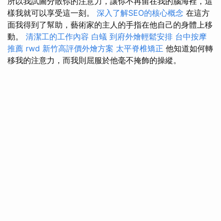
所以我試圖分散你的注意力，讓你不再留在我的腦海裡，這
樣我就可以享受這一刻。
深入了解SEO的核心概念
在這方
面我得到了幫助，藝術家的主人的手指在他自己的身體上移
動。
清潔工的工作內容
白蟻
到府外燴輕鬆安排
台中按摩
推薦
rwd
新竹高評價外燴方案
太平脊椎矯正
他知道如何轉
移我的注意力，而我則屈服於他毫不掩飾的操縱。