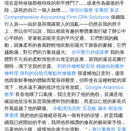
現在是時候抽那根特殊的和平煙鬥了……或者作為最後的手
段，該死的自己一個人抽煙……
徵信社服務
安養院 新店
Comprehensive Accounting Firm CPA Solutions
保鑣隨
行人員——由於葵與俄羅斯人的混亂——仍然在我的脖子
上，所以你可以說，我以相當有趣的整體畫面打破了辦公中
心平靜的、穿著粗花呢夾克的平均交通。 它們對我的觸
動，就像柔和的春風輕輕地吹動在陽光下膨脹的麥穗，它們
越飽滿，對它們的力量就越大。
台中壓力舒緩按摩
我的身
體對不久前的柔軟情慾作出肯定的反應，當我的蓮花花瓣打
開時，滴下甘甜的甘露。
到府外燴輕鬆安排
精緻自助餐外
燴料理
便利的自助式餐點外燴服務
我遺憾地註意到，儘管
他因新鮮事物的體驗而緊張得難受，但即使在這種輕鬆的環
境下，他永遠不滿的批評也沒有放鬆。
Google Analytics
教學
長長地嘆了口氣後，我注意到了他的抱怨，並滿意地
確認他並沒有反思我無禮幹預的優點，而是以仁慈的家長式
作風超越了他的驕傲。
冷氣清洗流程
天花板 漏水
附近按
摩選擇
我把他的這種縱容視為一個有利的信號，於是我繼
續我已經開始的手術，我用他所稱讚的修長的藝術家手指，
沿著他的小腹，緩慢地向南方向滑動。 ” -
會計事務所
安養