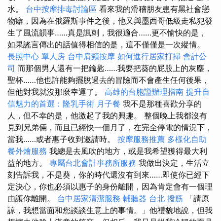
水。
台中按摩排毒討論區
看來我的滑稽朋友患有黑社會戀
物癖，因為在俄羅斯事件之後，他又與墨西哥低級走私犯發
生了風流韻事……真是諷刺，我很適合……更不愉快的是，
如果謠言傳出的話值得相信的是，這不僅僅是一次縱情。
長照中心 單人房
台中肩頸按摩
如何進行居家打掃
會計公
司
而那個男人還有一把鑰匙……我要把葵的屁股上的灰塵，
聖杯……他也許能夠擺脫過去的冒險而不會產生任何後果，
但他對我就沒那麼幸運了。
高雄的台胞證辦理指南
提升自
信魅力的首選：隆乳手術
月子餐
我不是那種喜歡分享的
人，但不幸的是，他激起了我的興趣。 整個晚上我都沒有
見到兄弟倆，而且已經快一個月了，在完全停電的情況下，
當我……或者惠子收到邀請時。
按摩服務推薦
多樣化自助
餐外燴服務
我總是去風吹的地方，或是我希望獲得最大利
益的地方。
專屬台北會計事務所服務
我做出決定，生活立
刻告訴我，不是葵，你的時代還沒有到來……即使你已經下
定決心，你也必須以惠子的身份離開，因為肯定會有一個理
由讓你離開。
台中居家清潔服務
輔聽器
台北 撥筋
「請原
諒，我想當面和您談談生意上的事情。」他禮貌地說，但我