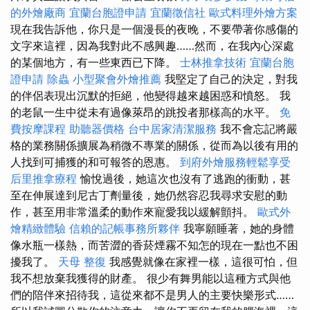
的外燴廠商
宜蘭台胞證申請
宜蘭徵信社
歐式料理外燴方案
現在我告訴他，你只是一個漫長的夜晚，不要帶著你感傷的
文字來這裡，因為我對此不感興趣……然而，在我內心深處
的某個地方，有一些東西已下降。
士林推拿技術
宜蘭台胞
證申請
除蟲
小型聚會外燴推薦
我堅定了自己的決定，對我
的伴侶表現出沉默的拒絕，他變得越來越困惑和憤怒。 我
的老鼠一生中從未有過像萊昂的跳投者那樣高的水平。
免
費按摩課程
助聽器價格
台中居家清潔服務
我不會忘記將嚴
格的業務關係擴展為稍微不專業的關係，從而為以後有用的
人找到可捕獲的和可報答的恩惠。
到府外燴服務輕鬆享受
后里推拿療程
愉悅過後，她這次也沒有了逃跑的衝動，甚
至在伸展達到尼古丁劑量後，她仍然容忍我尋求安慰的動
作，甚至用非常溫柔的動作來寵愛我以緩解顫抖。
歐式外
燴精緻體驗
信賴的記帳事務所夥伴
我寧願睡著，她的身體
像水瓶一樣熱，而苦澀的香菸煙霧不知怎的現在一點也不困
擾我了。
天母 整復
我感覺就像在家裡一樣，這很可怕，但
我不想放棄我獲得的財產。 很少有舞男能以這種方式與他
們的陪伴來招待我，這從來都不是男人的主要快樂形式……