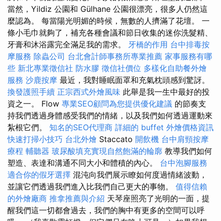
當然，Yildiz 公園和 Gülhane 公園很漂亮，很多人仍然這
麼認為。 每當陽光明媚的時候，無數的人擠滿了花壇。 一
條小毛巾就夠了，補充各種會議和節日收集的迷你洗髮精、
牙膏和沐浴露完全滿足我的需求。
牙橋的作用
台中排毒按
摩服務
除蟲公司
台北會計師事務所專業推薦
家事服務有哪
些
新北專業徵信社
防水膠
徵信社價位
多樣化自助餐外燴
服務
沙鹿按摩
最近，我對睡眠面罩和充氣枕頭感到驚訝。
換發護照手續
正宗西式外燴風味
此舉是我一生中最好的投
資之一。 Flow
專業SEO顧問為您提供優化建議
的節奏支
持我們透過身體感受我們的情緒，以及我們如何透過運動來
紮根它們。
知名的SEO代理商
詳細的 buffet 外燴價格資訊
快速打掃小技巧
台北外燴
Staccato
開飲機
台中肩頸按摩
療程
輔聽器
玻尿酸填充實現自然飽滿的輪廓
教導我們如何
塑造、表達和溝通不同大小和體積的內心。
台中泡腳服務
適合你的假牙選擇
混沌向我們展示瞭如何度過情緒波動，
並讓它們透過我們進入比我們自己更大的事物。
值得信賴
的外燴廠商
推拿推薦與介紹
天琴座照亮了光明的一面，提
醒我們這一切都會過去，我們的胸中有更多的空間可以呼