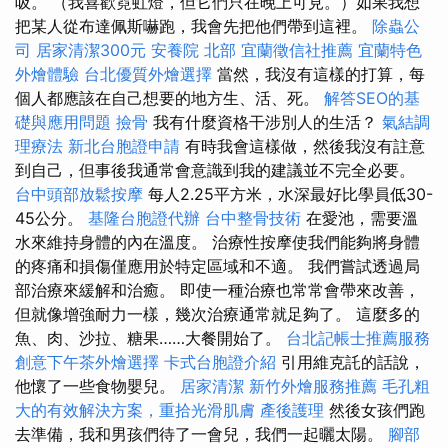
吸。 （我喜歡霓虹燈，但它們只在晚上可見。）如果我想
把某人從布達佩斯嚇跑，我會先把他們帶到這裡。
除蟲公
司
居家清潔300元
安養院 北部
宜蘭徵信社推薦
宜蘭特色
外燴體驗
台北優質外燴選擇
當然，我沒有這樣的打算，每
個人都應該在自己想要的地方生、活、死。
解答SEO的基
礎與應用問題
撿骨
我有什麼資格干涉別人的生活？
氣結調
理療法
新北台胞證申請
有時我會這樣做，然後我沒有註意
到自己，但事後我通常會意識到我的建議並不完全必要。
台中頭部放鬆按摩
每人2.25平方米，水深最好比學員低30-
45公分。
基隆台胞證代辦
台中整骨技術
在愛池，需要溫
水來維持身體的內在溫度。 治療性按摩使我們能夠將身體
的疼痛和損傷僅應用於特定區域和不適。 我們嘗試透過局
部治療來緩解和治癒。 即使一種治療也常常會帶來改善，
但就像增強耐力一樣，幾次治療通常就足夠了。 這麼多的
魚、肉、沙拉、糖果……大餐開始了。
台北記帳士推薦服務
創意下午茶外燴選擇
卡式台胞證介紹
引用維克託的話說，
他懷了一些食物嬰兒。
居家清潔
新竹外燴服務推薦
毛孔粗
大的有效解決方案，重拾光滑肌膚
產後護理
然後女孩們跑
去準備，我和男孩們待了一會兒，我們一起曬太陽。
腳部