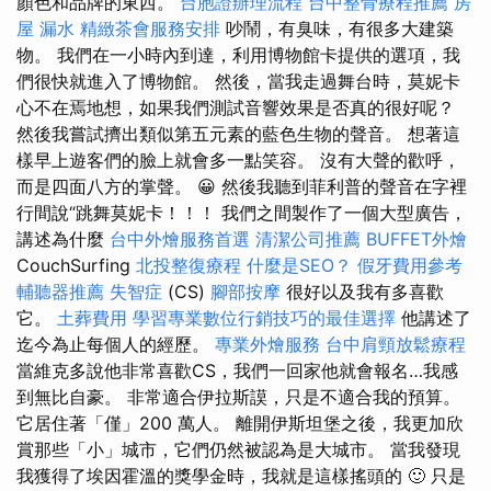
顏色和品牌的東西。
台胞證辦理流程
台中整骨療程推薦
房
屋 漏水
精緻茶會服務安排
吵鬧，有臭味，有很多大建築
物。 我們在一小時內到達，利用博物館卡提供的選項，我
們很快就進入了博物館。 然後，當我走過舞台時，莫妮卡
心不在焉地想，如果我們測試音響效果是否真的很好呢？
然後我嘗試擠出類似第五元素的藍色生物的聲音。 想著這
樣早上遊客們的臉上就會多一點笑容。 沒有大聲的歡呼，
而是四面八方的掌聲。 😀 然後我聽到菲利普的聲音在字裡
行間說“跳舞莫妮卡！！！ 我們之間製作了一個大型廣告，
講述為什麼
台中外燴服務首選
清潔公司推薦
BUFFET外燴
CouchSurfing
北投整復療程
什麼是SEO？
假牙費用參考
輔聽器推薦
失智症
(CS)
腳部按摩
很好以及我有多喜歡
它。
土葬費用
學習專業數位行銷技巧的最佳選擇
他講述了
迄今為止每個人的經歷。
專業外燴服務
台中肩頸放鬆療程
當維克多說他非常喜歡CS，我們一回家他就會報名…我感
到無比自豪。 非常適合伊拉斯謨，只是不適合我的預算。
它居住著「僅」200 萬人。 離開伊斯坦堡之後，我更加欣
賞那些「小」城市，它們仍然被認為是大城市。 當我發現
我獲得了埃因霍溫的獎學金時，我就是這樣搖頭的 🙂 只是