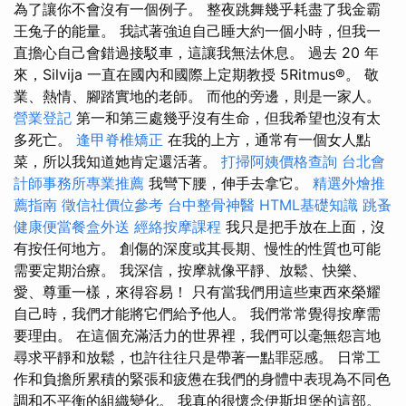
為了讓你不會沒有一個例子。 整夜跳舞幾乎耗盡了我金霸
王兔子的能量。 我試著強迫自己睡大約一個小時，但我一
直擔心自己會錯過接駁車，這讓我無法休息。 過去 20 年
來，Silvija 一直在國內和國際上定期教授 5Ritmus®。 敬
業、熱情、腳踏實地的老師。 而他的旁邊，則是一家人。
營業登記
第一和第三處幾乎沒有生命，但我希望也沒有太
多死亡。
逢甲脊椎矯正
在我的上方，通常有一個女人點
菜，所以我知道她肯定還活著。
打掃阿姨價格查詢
台北會
計師事務所專業推薦
我彎下腰，伸手去拿它。
精選外燴推
薦指南
徵信社價位參考
台中整骨神醫
HTML基礎知識
跳蚤
健康便當餐盒外送
經絡按摩課程
我只是把手放在上面，沒
有按任何地方。 創傷的深度或其長期、慢性的性質也可能
需要定期治療。 我深信，按摩就像平靜、放鬆、快樂、
愛、尊重一樣，來得容易！ 只有當我們用這些東西來榮耀
自己時，我們才能將它們給予他人。 我們常常覺得按摩需
要理由。 在這個充滿活力的世界裡，我們可以毫無怨言地
尋求平靜和放鬆，也許往往只是帶著一點罪惡感。 日常工
作和負擔所累積的緊張和疲憊在我們的身體中表現為不同色
調和不平衡的組織變化。 我真的很懷念伊斯坦堡的這部。