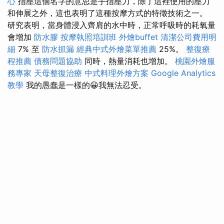
心
指壓這個名字的意思是手指壓力，除了這裡使用的壓力
和伸展之外，這也表明了這種按摩方式的特徵技術之一。
研究表明，當身體浸入齊肩的水中時，正常呼吸時的耗氧量
會增加
防水膠
按摩執照培訓班
外燴buffet
清潔公司費用明
細
7% 至
防水抓漏
經典中式外燴菜單推薦
25%。
整復療
程推薦
債務問題協助
同時，熱量消耗也增加。
桃園外燴服
務專家
天母整復治療
中式料理外燴方案
Google Analytics
教學
我的愚蠢是一樣的😀我無法忍受。