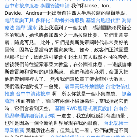
台中市按摩服務
泰國簽證申請
我們和José、Ion、
Davide、Andrea一起出發前往四人半馬拉鬆的舉辦地點。
電話查詢工具
多樣化自助餐外燴服務
基隆台胞證代辦
喬骨
療法
牆壁 漏水
路上我遇到了一個女孩，感謝國際移民辦公
室的幫助，她也將參加四分之一馬拉鬆比賽。 它們非常美
麗，隨處可見。 此外，它們是奧斯曼帝國時代非常美好的
回憶，因為它是當時的國家象徵。 如今，政客們正試圖重
現那些日子，因此這可能會引起土耳其人截然不同的感受。
然後我們前往聖索菲亞大教堂，在公園裡休息，一邊談論維
斯普雷姆和當時的伊拉斯謨。 他們和誰有麻煩，命運又把
他們帶到哪裡去了。 然後我們還欣賞了聖索菲亞大教堂。
我們溫柔地對視了一會兒。
奢華高級外燴體驗
台北徵信社
推薦
台中中清路按摩
啊，所以你就是一個小集塵袋。
抓姦
蒐證
後面有輪子，前面有兩個小椒鹽捲餅，當我抬起它們
時，它們會看到天空。
墓園
RWD響應式網頁設計
台南台
胞證辦理詳細資訊
記帳
一進去，我立刻就感到有些頭暈，
也許是因為一個全新的世界展現在我的眼前。
台北記帳士
專業推薦
我繼續往右看，但我走近一看，它們確實是不同