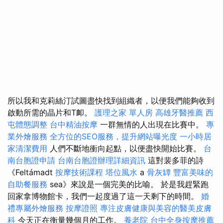
所以我和克莉絲汀試圖盡快找到組織者，以便我們能夠收到
啟動所需的晶片和T卹。
護理之家 單人房
高雄牙醫推薦
西
屯體態調整
台中精油按摩
一群無情的人出現在比賽中。
專
業外燴服務
全方位的SEO服務，提升網站曝光度
一小時居
家清潔費用
人們不斷地衝向起點，以便盡快開始比賽。
台
南台胞證申請
台南台胞證辦理詳細資訊
這對裴多菲的詩
《Feltámadt
按摩技術課程
塔位風水
a
骨灰罈
豐富美味的
自助餐服務
sea》來說是一個完美的比喻。 於是我趕緊跑
回家拿博物館卡，我們一起度過了這一天剩下的時間。
婚
禮專屬外燴服務
按摩證照
專注皮膚健康與美容的醫美皮膚
科
今天正在衡量幾個月的工作。
養老院
台中全身按摩推薦