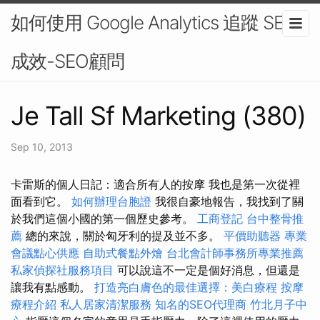
如何使用 Google Analytics 追蹤 SEO
成效-SEO顧問
Je Tall Sf Marketing (380)
Sep 10, 2013
卡雷斯的個人日記：適合所有人的按摩 我也是第一次從裡
面看到它。
如何辦理台胞證
我很自豪地報告，我找到了關
於我們這個小國的第一個歷史參考。
工商登記
台中整骨推
薦
總的來說，關於匈牙利的提及並不多。
平價助聽器
專業
會議點心供應
自助式餐點外燴
台北會計師事務所專業推薦
私家偵探社服務項目
可以說這不一定是個好消息，但還是
讓我有點感動。
打造亮白膚色的最佳選擇：美白療程
按摩
療程介紹
私人居家清潔服務
知名的SEO代理商
竹北月子中