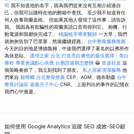
司
我不知道他的名字，因為我們從來沒有互相介紹過自
己，但我可以隨時在他的郵箱中查找。 至少我不知道有任
何人收養荷蘭血統。 但如果其他人發現了這件事，請告訴
我。 我因為有欺騙性的荷蘭英語口音而得到它。 相機、行
動電源和我都快完成了。
桃園植牙專業醫師
一大早，我們
就匆匆告別了巴里塞，然後繼續趕路。
台中整復服務推薦
今天的目的地是博德魯姆，中途我們選擇了著名的以弗所作
為休息站。
護理之家 台北
打造亮白膚色的最佳選擇：美白
療程
專業會議點心供應
台胞證過期怎麼辦
😀
音波拉皮
這
個策略奏效了，我立刻找到了朋友。
私人居家清潔服務
他
們來自
殺蟑螂
台北整骨推薦
CEP、AGM、德布勒森
台中
整骨討論區
嘉義月子中心
CNR。 上面列出的事件的記憶在
我們心中激盪。
如何使用 Google Analytics 追蹤 SEO 成效-SEO顧