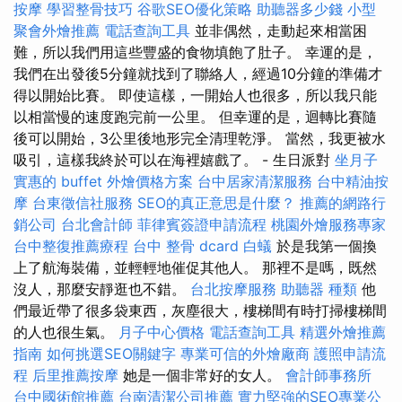
按摩
學習整骨技巧
谷歌SEO優化策略
助聽器多少錢
小型
聚會外燴推薦
電話查詢工具
並非偶然，走動起來相當困
難，所以我們用這些豐盛的食物填飽了肚子。 幸運的是，
我們在出發後5分鐘就找到了聯絡人，經過10分鐘的準備才
得以開始比賽。 即使這樣，一開始人也很多，所以我只能
以相當慢的速度跑完前一公里。 但幸運的是，迴轉比賽隨
後可以開始，3公里後地形完全清理乾淨。 當然，我更被水
吸引，這樣我終於可以在海裡嬉戲了。 - 生日派對
坐月子
實惠的 buffet 外燴價格方案
台中居家清潔服務
台中精油按
摩
台東徵信社服務
SEO的真正意思是什麼？
推薦的網路行
銷公司
台北會計師
菲律賓簽證申請流程
桃園外燴服務專家
台中整復推薦療程
台中 整骨 dcard
白蟻
於是我第一個換
上了航海裝備，並輕輕地催促其他人。 那裡不是嗎，既然
沒人，那麼安靜逛也不錯。
台北按摩服務
助聽器 種類
他
們最近帶了很多袋東西，灰塵很大，樓梯間有時打掃樓梯間
的人也很生氣。
月子中心價格
電話查詢工具
精選外燴推薦
指南
如何挑選SEO關鍵字
專業可信的外燴廠商
護照申請流
程
后里推薦按摩
她是一個非常好的女人。
會計師事務所
台中國術館推薦
台南清潔公司推薦
實力堅強的SEO專業公