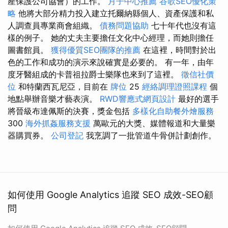
產保護公司協會）的工作。
月子中心推薦
谷歌SEO優化策
略
他將大部分精力投入建立托爾納縣個人、資產保護和私
人調查員專業商會組織。
債務問題協助
七十年代也沒有這
樣的例子。 她的丈夫主要擔任文化中心經理，而她則擔任
圖書館員。
獲得優質SEO團隊的推薦
在這裡，時間對於出
色的工作和成功的演示來說確實是必要的。 有一年，由年
度牙醫組成的卡普祖拉爵士樂隊也來到了這裡。
徵信社價
位
和特蘭西瓦尼亞，目前在
牌位
25
經絡調理證照課程
個
地點舉辦音樂才藝表演。
RWD響應式網頁設計
最好的選手
將晉級布達佩斯的決賽，獎金包括
多樣化自助餐外燴服務
300
海外抓姦服務支援
萬歐元的大獎、媒體報道和大量樂
器購買券。
公司登記
我烹調了一批管道牛骨併計劃創作。
如何使用 Google Analytics 追蹤 SEO 成效-SEO顧
問