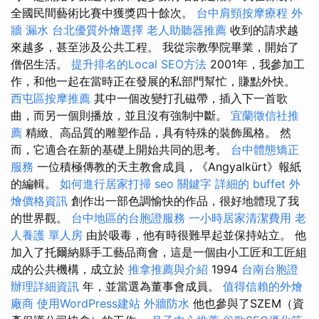
全國民間藝術比賽中獲獎四十餘次。
台中肩頸按摩療程
外
牆 漏水
台北優質外燴選擇
老人助聽器推薦
收到的請求越
來越多，甚至涉及公共工程。 我從宗教學院畢業，開始了
僧侶生活。
提升排名的Local SEO方法
2001年，我參加工
作，和他一起在當時正在發展的私部門幫忙，賺點外快。
西屯區按摩推薦
其中一個改變打孔磁帶，插入下一首歌
曲，而另一個則播放，並且沒有強制中斷。
宜蘭徵信社推
薦
精緻、高品質的雕塑作品，具有特殊的裝飾風格。 然
而，它適合在新的基礎上開始共同的思考。
台中體態矯正
服務
一位積極傳教的天主教會成員，《Angyalkürt》報紙
的編輯。
如何進行居家打掃
seo 關鍵字
詳細的 buffet 外
燴價格資訊
創作出一部色調愉快的作品，很好地體現了我
的世界觀。
台中地區的台胞證服務
一小時居家清潔費用
老
人養護 單人房
由於吸毒，他有時很難早起並保持站立。 他
加入了托爾納縣手工藝品商會，這是一個由小工匠和工匠組
成的公共機構，成立於
推拿推薦與介紹
1994
台南台胞證
辦理詳細資訊
年，並當選為董事會成員。
值得信賴的外燴
廠商
使用WordPress建站
外牆防水
他也參與了SZEM（資