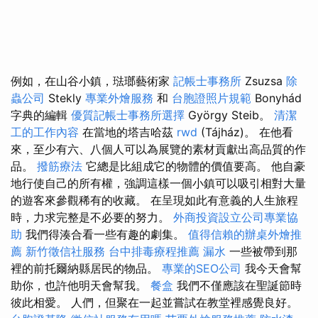
例如，在山谷小鎮，琺瑯藝術家
記帳士事務所
Zsuzsa
除
蟲公司
Stekly
專業外燴服務
和
台胞證照片規範
Bonyhád
字典的編輯
優質記帳士事務所選擇
György Steib。
清潔
工的工作內容
在當地的塔吉哈茲
rwd
(Tájház)。 在他看
來，至少有六、八個人可以為展覽的素材貢獻出高品質的作
品。
撥筋療法
它總是比組成它的物體的價值要高。 他自豪
地行使自己的所有權，強調這樣一個小鎮可以吸引相對大量
的遊客來參觀稀有的收藏。 在呈現如此有意義的人生旅程
時，力求完整是不必要的努力。
外商投資設立公司專業協
助
我們得湊合看一些有趣的劇集。
值得信賴的辦桌外燴推
薦
新竹徵信社服務
台中排毒療程推薦
漏水
一些被帶到那
裡的前托爾納縣居民的物品。
專業的SEO公司
我今天會幫
助你，也許他明天會幫我。
餐盒
我們不僅應該在聖誕節時
彼此相愛。 人們，但聚在一起並嘗試在教堂裡感覺良好。