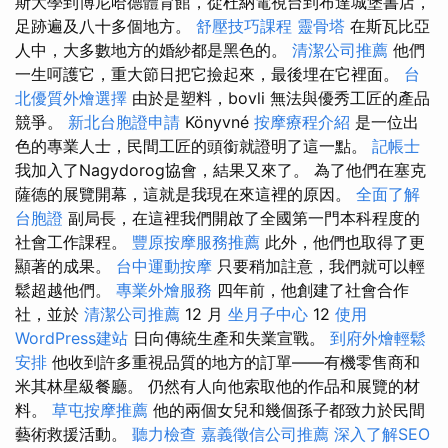
斯大學到博尼哈德體育館，從杜納電視台到布達城堡書店，
足跡遍及八十多個地方。
舒壓技巧課程
靈骨塔
在斯瓦比亞
人中，大多數地方的婚紗都是黑色的。
清潔公司推薦
他們
一生呵護它，重大節日把它撿起來，最後埋在它裡面。
台
北優質外燴選擇
由於是塑料，bovli 無法與優秀工匠的產品
競爭。
新北台胞證申請
Könyvné
按摩療程介紹
是一位出
色的專業人士，民間工匠的頭銜就證明了這一點。
記帳士
我加入了Nagydorog協會，結果又來了。 為了他們在塞克
薩德的展覽開幕，這就是我現在來這裡的原因。
全面了解
台胞證
副局長，在這裡我們開啟了全國第一門本科程度的
社會工作課程。
豐原按摩服務推薦
此外，他們也取得了更
顯著的成果。
台中運動按摩
只要稍加註意，我們就可以輕
鬆超越他們。
專業外燴服務
四年前，他創建了社會合作
社，並於
清潔公司推薦
12 月
坐月子中心
12
使用
WordPress建站
日向傳統生產和失業宣戰。
到府外燴輕鬆
安排
他收到許多重視品質的地方的訂單——有機零售商和
米其林星級餐廳。 仍然有人向他索取他的作品和展覽的材
料。
草屯按摩推薦
他的兩個女兒和幾個孫子都致力於民間
藝術救援活動。
聽力檢查
嘉義徵信公司推薦
深入了解SEO