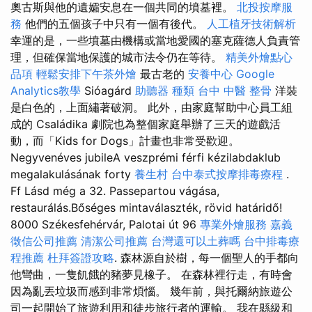
奧古斯與他的遺孀安息在一個共同的墳墓裡。
北投按摩服
務
他們的五個孩子中只有一個有後代。
人工植牙技術解析
幸運的是，一些墳墓由機構或當地愛國的塞克薩德人負責管
理，但確保當地保護的城市法令仍在等待。
精美外燴點心
品項
輕鬆安排下午茶外燴
最古老的
安養中心
Google
Analytics教學
Sióagárd
助聽器 種類
台中 中醫 整骨
洋裝
是白色的，上面繡著破洞。 此外，由家庭幫助中心員工組
成的 Családika 劇院也為整個家庭舉辦了三天的遊戲活
動，而「Kids for Dogs」計畫也非常受歡迎。
Negyvenéves jubileA veszprémi férfi kézilabdaklub
megalakulásának forty
養生村
台中泰式按摩排毒療程
.
Ff Lásd még a 32. Passepartou vágása,
restaurálás.Bőséges mintaválaszték, rövid határidő!
8000 Székesfehérvár, Palotai út 96
專業外燴服務
嘉義
徵信公司推薦
清潔公司推薦
台灣還可以土葬嗎
台中排毒療
程推薦
杜拜簽證攻略
. 森林源自於樹，每一個聖人的手都向
他彎曲，一隻飢餓的豬夢見橡子。 在森林裡行走，有時會
因為亂丟垃圾而感到非常煩惱。 幾年前，與托爾納旅遊公
司一起開始了旅遊利用和徒步旅行者的運輸。 我在縣級和