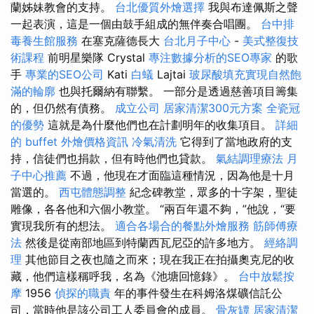
蘭姊妹教會的支持。
台北優質外燴選擇
我與布達佩斯之聲
一起表演，這是一個由鼓手組成的無伴奏合唱團。
台中排
毒養生館服務
在塞克薩德長大
台北月子中心
-
美式整復技
術課程
前明星樂隊 Crystal
專注數據分析的SEO專家
的歌
手
專業的SEO公司
Kati
白蟻
Lajtai
玻尿酸填充實現自然飽
滿的輪廓
也與托爾納有聯繫。 一部分是透過慈善項目籌集
的，但仍然有債務。
成立公司
居家清潔300元方案
全瓷冠
的優勢
這就是為什麼他們也在計劃明年的收集項目。
詳細
的 buffet 外燴價格資訊
冷氣清洗
它得到了當地政府的支
持，信徒們也捐款，但有時他們也貸款。
氣結調理療法
月
子中心推薦
不過，他現在才面臨這種情況，因為他是十月
當選的。
西屯體態調整
紀念碑教堂，眾多的十字架，聖徒
雕像，各各他和六個小教堂。 “兩百年還不夠，”他說，“要
實現我所有的想法。
適合各場合的餐點外燴服務
筋師傅療
法
然後是從南部地區到特蘭西瓦尼亞的許多地方。
經絡調
理
其他節目之夜也隨之而來；現在我正在拍攝奧克尼的收
藏，他們這樣稱呼我，名為《池塘回憶錄》。
台中放鬆按
摩
1956
偵探的職責
年的事件發生在科姆洛煤礦信託公
司，當時他是該公司工人委員會的成員。
骨灰罈
居家清潔