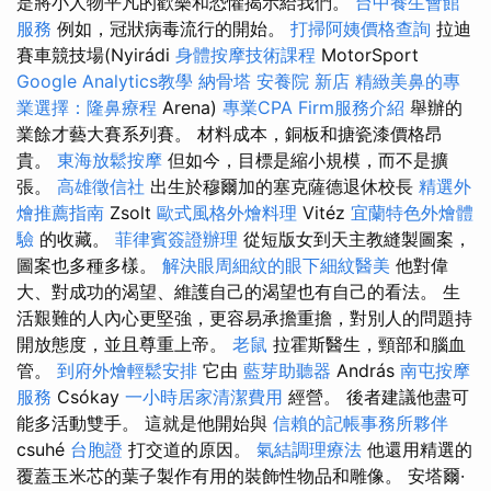
是將小人物平凡的歡樂和恐懼揭示給我們。
台中養生會館
服務
例如，冠狀病毒流行的開始。
打掃阿姨價格查詢
拉迪
賽車競技場(Nyirádi
身體按摩技術課程
MotorSport
Google Analytics教學
納骨塔
安養院 新店
精緻美鼻的專
業選擇：隆鼻療程
Arena)
專業CPA Firm服務介紹
舉辦的
業餘才藝大賽系列賽。 材料成本，銅板和搪瓷漆價格昂
貴。
東海放鬆按摩
但如今，目標是縮小規模，而不是擴
張。
高雄徵信社
出生於穆爾加的塞克薩德退休校長
精選外
燴推薦指南
Zsolt
歐式風格外燴料理
Vitéz
宜蘭特色外燴體
驗
的收藏。
菲律賓簽證辦理
從短版女到天主教縫製圖案，
圖案也多種多樣。
解決眼周細紋的眼下細紋醫美
他對偉
大、對成功的渴望、維護自己的渴望也有自己的看法。 生
活艱難的人內心更堅強，更容易承擔重擔，對別人的問題持
開放態度，並且尊重上帝。
老鼠
拉霍斯醫生，頸部和腦血
管。
到府外燴輕鬆安排
它由
藍芽助聽器
András
南屯按摩
服務
Csókay
一小時居家清潔費用
經營。 後者建議他盡可
能多活動雙手。 這就是他開始與
信賴的記帳事務所夥伴
csuhé
台胞證
打交道的原因。
氣結調理療法
他還用精選的
覆蓋玉米芯的葉子製作有用的裝飾性物品和雕像。 安塔爾·