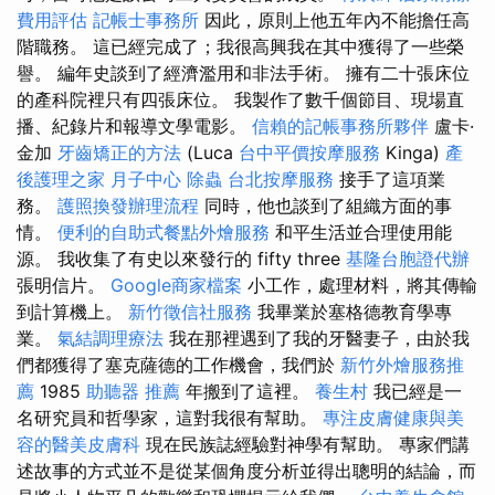
費用評估
記帳士事務所
因此，原則上他五年內不能擔任高
階職務。 這已經完成了；我很高興我在其中獲得了一些榮
譽。 編年史談到了經濟濫用和非法手術。 擁有二十張床位
的產科院裡只有四張床位。 我製作了數千個節目、現場直
播、紀錄片和報導文學電影。
信賴的記帳事務所夥伴
盧卡·
金加
牙齒矯正的方法
(Luca
台中平價按摩服務
Kinga)
產
後護理之家 月子中心
除蟲
台北按摩服務
接手了這項業
務。
護照換發辦理流程
同時，他也談到了組織方面的事
情。
便利的自助式餐點外燴服務
和平生活並合理使用能
源。 我收集了有史以來發行的 fifty three
基隆台胞證代辦
張明信片。
Google商家檔案
小工作，處理材料，將其傳輸
到計算機上。
新竹徵信社服務
我畢業於塞格德教育學專
業。
氣結調理療法
我在那裡遇到了我的牙醫妻子，由於我
們都獲得了塞克薩德的工作機會，我們於
新竹外燴服務推
薦
1985
助聽器 推薦
年搬到了這裡。
養生村
我已經是一
名研究員和哲學家，這對我很有幫助。
專注皮膚健康與美
容的醫美皮膚科
現在民族誌經驗對神學有幫助。 專家們講
述故事的方式並不是從某個角度分析並得出聰明的結論，而