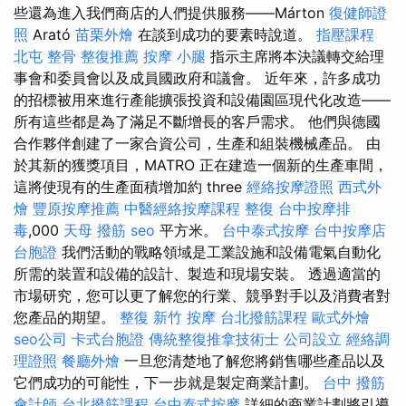
些還為進入我們商店的人們提供服務——Márton
復健師證
照
Arató
苗栗外燴
在談到成功的要素時說道。
指壓課程
北屯 整骨
整復推薦
按摩 小腿
指示主席將本決議轉交給理
事會和委員會以及成員國政府和議會。 近年來，許多成功
的招標被用來進行產能擴張投資和設備園區現代化改造——
所有這些都是為了滿足不斷增長的客戶需求。 他們與德國
合作夥伴創建了一家合資公司，生產和組裝機械產品。 由
於其新的獲獎項目，MATRO 正在建造一個新的生產車間，
這將使現有的生產面積增加約 three
經絡按摩證照
西式外
燴
豐原按摩推薦
中醫經絡按摩課程
整復
台中按摩排
毒
,000
天母 撥筋
seo
平方米。
台中泰式按摩
台中按摩店
台胞證
我們活動的戰略領域是工業設施和設備電氣自動化
所需的裝置和設備的設計、製造和現場安裝。 透過適當的
市場研究，您可以更了解您的行業、競爭對手以及消費者對
您產品的期望。
整復
新竹 按摩
台北撥筋課程
歐式外燴
seo公司
卡式台胞證
傳統整復推拿技術士
公司設立
經絡調
理證照
餐廳外燴
一旦您清楚地了解您將銷售哪些產品以及
它們成功的可能性，下一步就是製定商業計劃。
台中 撥筋
會計師
台北撥筋課程
台中泰式按摩
詳細的商業計劃將引導