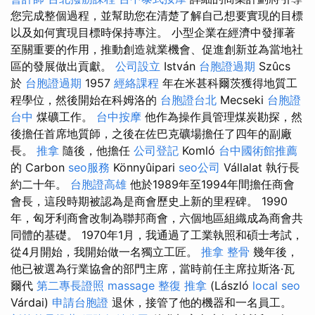
您完成整個過程，並幫助您在清楚了解自己想要實現的目標
以及如何實現目標時保持專注。 小型企業在經濟中發揮著
至關重要的作用，推動創造就業機會、促進創新並為當地社
區的發展做出貢獻。
公司設立
István
台胞證過期
Szûcs
於
台胞證過期
1957
經絡課程
年在米甚科爾茨獲得地質工
程學位，然後開始在科姆洛的
台胞證台北
Mecseki
台胞證
台中
煤礦工作。
台中按摩
他作為操作員管理煤炭勘探，然
後擔任首席地質師，之後在佐巴克礦場擔任了四年的副廠
長。
推拿
隨後，他擔任
公司登記
Komló
台中國術館推薦
的 Carbon
seo服務
Könnyûipari
seo公司
Vállalat 執行長
約二十年。
台胞證高雄
他於1989年至1994年間擔任商會
會長，這段時期被認為是商會歷史上新的里程碑。 1990
年，匈牙利商會改制為聯邦商會，六個地區組織成為商會共
同體的基礎。 1970年1月，我通過了工業執照和碩士考試，
從4月開始，我開始做一名獨立工匠。
推拿 整骨
幾年後，
他已被選為行業協會的部門主席，當時前任主席拉斯洛·瓦
爾代
第二專長證照
massage
整復 推拿
(László
local seo
Várdai)
申請台胞證
退休，接管了他的機器和一名員工。