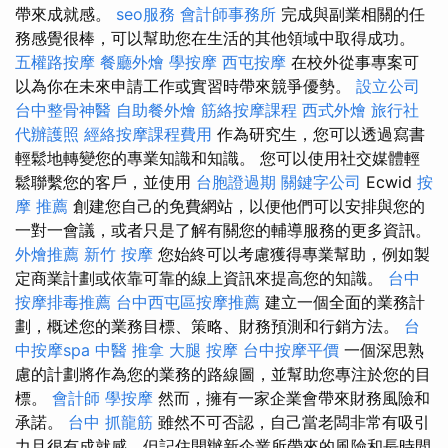
帶來成就感。
seo服務
會計師事務所
完成與副業相關的任
務感覺很棒，可以幫助您在生活的其他領域中取得成功。
五權路按摩
餐廳外燴
學按摩
西屯按摩
在校外從事專案可
以為你在未來申請工作或實習時帶來競爭優勢。
設立公司
台中整骨神醫
自助餐外燴
筋絡按摩課程
西式外燴
旅行社
代辦護照
經絡按摩課程費用
作為研究生，您可以透過寫書
輕鬆地轉變您的專業知識和知識。 您可以使用社交媒體輕
鬆聯繫您的客戶，並使用
台胞證過期
關鍵字公司
Ecwid
按
摩 推薦
創建您自己的免費網站，以便他們可以安排與您的
一對一會議，或者只是了解有關您的輔導服務的更多資訊。
外燴推薦
新竹 按摩
您始終可以考慮獲得專業幫助，例如製
定商業計劃或依靠可靠的線上資訊來提高您的知識。
台中
按摩排毒推薦
台中西屯區按摩推薦
建立一個全面的業務計
劃，概述您的業務目標、策略、財務預測和行銷方法。
台
中按摩spa
中醫 推拿
大腿 按摩
台中按摩平價
一個深思熟
慮的計劃將作為您的業務的路線圖，並幫助您專注於您的目
標。
會計師
學按摩
然而，擁有一家企業會帶來財務風險和
承諾。
台中 抓龍筋
雖然不可否認，自己當老闆非常有吸引
力且很有成就感，但記住開辦新企業所帶來的風險和長時間