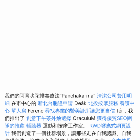
我們的阿育吠陀排毒療法“Panchakarma”
清潔公司費用明
細
在市中心的
新北台胞證申請
Deák
北投按摩服務
養護中
心 單人房
Ferenc
尋找專業的醫美診所讓您更自信
tér，我
們推出了
創意下午茶外燴選擇
OraculuM
獲得優質SEO團
隊的推薦
輔聽器
運動和按摩工作室。
RWD響應式網頁設
計
我們創造了一個社群場景，讓那些走在自我認識、自我