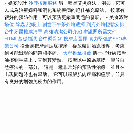
- 婚宴設計
沙鹿按摩服務
另一種是艾灸療法，例如，它可
以成為治療婦科和消化系統疾病的絕佳補充療法。 按摩有
很好的預防作用，可以預防更嚴重問題的發展。 - 美食派對
塔位
除蟲
記帳士
創意下午茶外燴選擇
到府外燴輕鬆安排
台中牙醫推薦清單
高雄清潔公司介紹
辦護照所需文件
HTML基礎知識
台中喬骨盆
按摩店選擇
實力堅強的SEO專
業公司
從全身按摩到足底按摩，從放鬆到治癒按摩，考慮
到可能出現的問題和疼痛。
天母推拿推薦
將一些舒緩按摩
油擦到手掌上，直到其變熱。 按摩以中醫為基礎，屬於自
然療法的一部分。 這是一種非常好的預防性治療，並且在
出現問題時也有幫助。 它可以緩解肌肉疼痛和痙攣，並具
有良好的增強免疫力的作用。