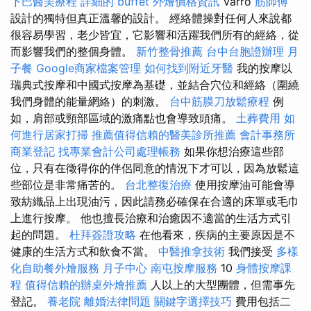
下巴醫美療程
詳細的 buffet 外燴價格資訊
Varró
筋師傅
設計的獨特但真正溫馨的設計。 經絡體操對任何人來說都
很容易學習，老少皆宜，它影響和活躍我們所有的經絡，從
而影響我們的整個身體。
新竹整骨推薦
台中台胞證辦理
月
子餐
Google商家檔案管理
如何找到附近牙醫
我的按摩以
瑞典式按摩和中國式按摩為基礎，並結合穴位和經絡（圍繞
我們身體的能量網絡）的刺激。
台中筋膜刀放鬆療程
例
如，肩部或頸部區域的激痛點也會導致頭痛。
土葬費用
如
何進行居家打掃
推薦值得信賴的醫美診所推薦
會計事務所
商業登記
找專業會計公司處理帳務
如果你想治療這些部
位，只有在徵得你的伴侶同意的情況下才可以，因為放鬆這
些部位是非常痛苦的。
台北整復治療
使用按摩油可能會導
致紡織品上出現油污，因此請務必確保在合適的床單或毛巾
上進行按摩。 他也擅長治療和治癒因不適當的生活方式引
起的問題。
杜拜簽證攻略
在他看來，疾病的主要原因是不
健康的生活方式和飲食不當。
中醫推拿技術
我們接受
多樣
化自助餐外燴服務
月子中心
南屯按摩服務
10
身體按摩課
程
值得信賴的辦桌外燴推薦
人以上的大型團體，但需事先
登記。
養老院
離婚法律問題
關鍵字選擇技巧
費用包括二