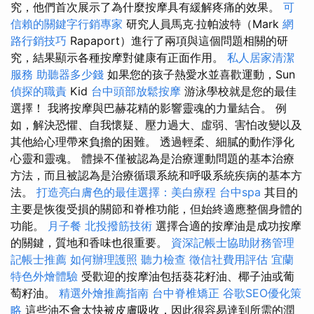
究，他們首次展示了為什麼按摩具有緩解疼痛的效果。
可
信賴的關鍵字行銷專家
研究人員馬克·拉帕波特（Mark
網
路行銷技巧
Rapaport）進行了兩項與這個問題相關的研
究，結果顯示各種按摩對健康有正面作用。
私人居家清潔
服務
助聽器多少錢
如果您的孩子熱愛水並喜歡運動，Sun
偵探的職責
Kid
台中頭部放鬆按摩
游泳學校就是您的最佳
選擇！ 我將按摩與巴赫花精的影響靈魂的力量結合。 例
如，解決恐懼、自我懷疑、壓力過大、虛弱、害怕改變以及
其他給心理帶來負擔的困難。 透過輕柔、細膩的動作淨化
心靈和靈魂。 體操不僅被認為是治療運動問題的基本治療
方法，而且被認為是治療循環系統和呼吸系統疾病的基本方
法。
打造亮白膚色的最佳選擇：美白療程
台中spa
其目的
主要是恢復受損的關節和脊椎功能，但始終適應整個身體的
功能。
月子餐
北投撥筋技術
選擇合適的按摩油是成功按摩
的關鍵，質地和香味也很重要。
資深記帳士協助財務管理
記帳士推薦
如何辦理護照
聽力檢查
徵信社費用評估
宜蘭
特色外燴體驗
受歡迎的按摩油包括葵花籽油、椰子油或葡
萄籽油。
精選外燴推薦指南
台中脊椎矯正
谷歌SEO優化策
略
這些油不會太快被皮膚吸收，因此很容易達到所需的潤