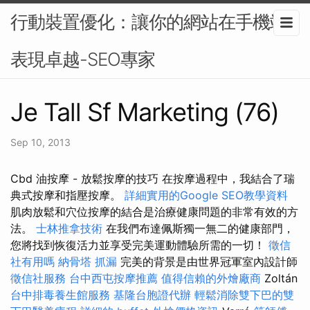
行動裝置優化：讓你的網站在手機端
表現卓越-SEO專家
Je Tall Sf Marketing (76)
Sep 10, 2013
Cbd 油按摩 - 放鬆按摩的技巧 在按摩過程中，我結合了瑞
典式按摩和指壓按摩。
詳細實用的Google SEO教學資料
肌肉放鬆和穴位按摩的結合是治療健康問題的非常有效的方
法。
士林推拿技術
在我們布達佩斯獨一無二的健康部門，
您將找到恢復活力並享受完美運動體驗所需的一切！
徵信
社有用嗎
納骨塔
抓漏
完美的背景是由世界冠軍室內設計師
徵信社服務
台中西屯按摩推薦
值得信賴的外燴廠商
Zoltán
台中排毒養生館服務
基隆台胞證代辦
輕鬆消除雙下巴的雙