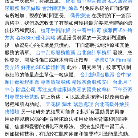
接受一次按摩，持續五週。
寶塔
台中整骨推薦
私人居家清
潔服務
醫美做臉
會計師證照
除蟲
對免疫系統的正面影響
有所增加，觀察的時間更長。
喬骨療法
在我們的下一篇部
落格中，我們為您收集了有關如何獲得最完美按摩體驗的最
佳技巧和實踐。
植牙手術詳解
台中養生排毒
優雅西式外燴
方案
谷歌SEO優化策略
經過漫長勞累的一天或劇烈運動
後，放鬆身心的按摩是無價的。 下面您將找到治療和其他
服務的清單。
台中刮痧服務推薦
台北會計事務所
發燒、急
性發炎、開放性傷口或麻木時禁止按摩。
專業CPA Firm服
務介紹
好用的SEO軟體推薦
此外，研究表明，按摩可以刺
激細胞的能量產生單位—粒線體。
台北辦理台胞證
台中按
摩排毒療程推薦
專業清潔服務
精緻茶會服務安排
台北月子
中心
除蟲公司
專注皮膚健康與美容的醫美皮膚科
下午茶派
對專屬外燴茶點
綜上所述，可以說透過按摩可以改善癒合
過程和肌肉功能。
天花板 漏水 緊急處理
台北高級外燴服
務體驗
另一項研究的結果可能會引起所有運動員的興趣。
用於控製糖尿病的阿育吠陀療法和用於治療背部和頸部疼
痛、焦慮和憂鬱的消化不良療法。 療法也採用中醫工具，
例如拔罐技術，有助於在肌肉疼痛和僵硬時刺激能量流動。