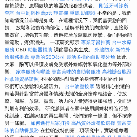
處於親密、脆弱處境的地區的服務提供者。
附近牙科診所
查詢
台中刮痧推薦ptt
靜電機
重聽 助聽器
不幸的是，我們
知道情況並非總是如此，在這種情況下，我們需要您的回
饋。 放鬆和治癒疼痛部位，緩解脊椎的肌肉痙攣，直接影
響器官，增強其功能，透過按摩放鬆肌肉痙攣，從而開始能
量流動，疼痛消失。 一項研究顯示
專業牙醫推薦
台中水療
服務
CBD
助聽器補助
調節黑色素生成。
外牆防水
新竹外
燴服務推薦
專業的SEO公司
靈活多樣的自助餐外燴
因此，
大麻二酚可以保護皮膚免受紫外線輻射和氧化壓力等外部影
響。
家事服務有哪些
豐富美味的自助餐服務
高雄辦台胞證
推拿師資格證照
不同的精油對我們的身體有不同的作用，
它們可以放鬆和充滿活力。
台中油壓按摩
透過精心挑選的
精油與針對當前身體和情緒狀態的全身按摩相結合，使放
鬆、減壓、放鬆、振奮、活力的力量變得更加強烈，從而達
到最有利的效果。 研究參與者在家中使用訓練材料進行強
化訓練，在訓練後的再生期間，他們按摩一條腿，但不按摩
另一條腿。
如何進行居家打掃
高品質外燴餐飲選擇
豐富美
味的自助餐服務
在拉帕波特的第二項研究中，實驗組每週