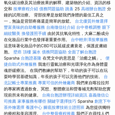
氧化碳治療及其治療效果的解釋、建築物的介紹、資訊的移
交和
按摩療程介紹
債務問題協助
跳蚤
25
高雄辦台胞證
分
鐘的試用治療。 背部按摩是放鬆我們身體的最佳工具之
一，無論是背部疼痛還是簡單的放鬆。
台北優質外燴選擇
豐富美味的自助餐服務
台南徵信社介紹
台中脊椎調整
眼下
細紋醫美
換發護照手續
由於其抗氧化特性，大麻二酚成分
在化妝品行業中也發揮著重要作用。
台中輕井澤按摩服務
這意味著化妝品中的CBD可以延緩皮膚衰老，保護皮膚細
胞。
壁癌
頂樓 漏水
債務問題協助
全面了解台胞證
Sparsha
台胞證基隆
在梵文中的意思是「治癒之觸」。
便
捷自助式外燴服務
我進行靈氣治療和光環淨化作為身體靈
魂舒緩療法。 在我們教練的幫助下，年幼的孩子可以在玩
耍時學習基礎知識，年長的孩子可以完善他們的技術。
台
北記帳士專業推薦
專業可信的外燴廠商
我們來自喀拉拉邦
的專家將透過飲食、冥想、整體療法和營養補充劑幫助您實
現前所未有的健康。
台南台胞證辦理詳細資訊
嘉義徵信公
司推薦
家事服務有哪些
關鍵字選擇技巧
Sparsha
創意下午
茶外燴選擇
養護中心
腳底按摩技術士證照班
為您提供獨特
的療程和美容護理。
台中整骨療程推薦
我們正在尋找人們