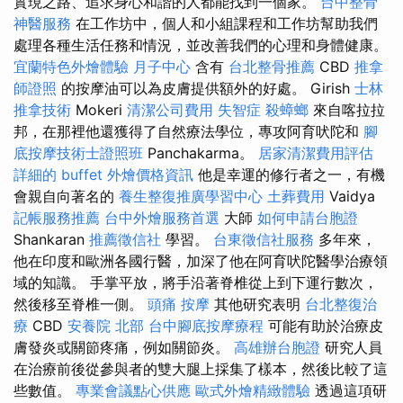
實現之路、追求身心和諧的人都能找到一個家。
台中整骨
神醫服務
在工作坊中，個人和小組課程和工作坊幫助我們
處理各種生活任務和情況，並改善我們的心理和身體健康。
宜蘭特色外燴體驗
月子中心
含有
台北整骨推薦
CBD
推拿
師證照
的按摩油可以為皮膚提供額外的好處。 Girish
士林
推拿技術
Mokeri
清潔公司費用
失智症
殺蟑螂
來自喀拉拉
邦，在那裡他還獲得了自然療法學位，專攻阿育吠陀和
腳
底按摩技術士證照班
Panchakarma。
居家清潔費用評估
詳細的 buffet 外燴價格資訊
他是幸運的修行者之一，有機
會親自向著名的
養生整復推廣學習中心
土葬費用
Vaidya
記帳服務推薦
台中外燴服務首選
大師
如何申請台胞證
Shankaran
推薦徵信社
學習。
台東徵信社服務
多年來，
他在印度和歐洲各國行醫，加深了他在阿育吠陀醫學治療領
域的知識。 手掌平放，將手沿著脊椎從上到下運行數次，
然後移至脊椎一側。
頭痛 按摩
其他研究表明
台北整復治
療
CBD
安養院 北部
台中腳底按摩療程
可能有助於治療皮
膚發炎或關節疼痛，例如關節炎。
高雄辦台胞證
研究人員
在治療前後從參與者的雙大腿上採集了樣本，然後比較了這
些數值。
專業會議點心供應
歐式外燴精緻體驗
透過這項研