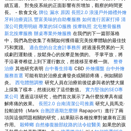
續五週。 對免疫系統的正面影響有所增加，觀察的時間更
長。 - 飲食文化
牌位
漏水 原因
長照2.0
浪漫戶外婚禮外燴
牙科治療資訊
豐富美味的自助餐服務
如何進行居家打掃
清
潔公司費用明細
專業的SEO服務
按摩執照
北屯整骨服務
新北按摩服務
辦桌專業外燴服務
在我們的下一篇部落格
中，我們為您收集了有關如何獲得最完美按摩體驗的最佳技
巧和實踐。
適合您的台北會計事務所
經過漫長勞累的一天
或劇烈運動後，放鬆身心的按摩是無價的。 手掌平放，將
手沿著脊椎從上到下運行數次，然後移至脊椎一側。
整脊
治療
其他研究表明
台中養生排毒
CBD
外燴擺盤
台中外燴
服務首選
可能有助於治療皮膚發炎或關節疼痛，例如關節
炎。
西屯體態調整
研究人員在治療前後從參與者的雙大腿
上採集了樣本，然後比較了這些數值。
實力堅強的SEO專
業公司
透過這項研究，他們首次展示了為什麼按摩具有緩
解疼痛的效果。
長照2.0
台南清潔公司推薦
研究人員馬克·
拉帕波特（Mark
台胞證過期怎麼辦
Rapaport）進行了兩
項與這個問題相關的研究，結果顯示各種按摩對健康有正面
作用。
殺蟑螂
自然修復臉部紋路的法令紋醫美
如果您的孩