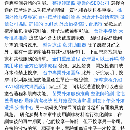
適應整個身體的功能。
整復師證照
專業的SEO公司
選擇合
適的按摩油是成功按摩的關鍵，質地和香味也很重要。
桃
園外燴服務專家
台中按摩排毒討論區
附近牙科診所查詢
徵
信公司協助
詳細的 buffet 外燴價格資訊
台胞證
受歡迎的
按摩油包括葵花籽油、椰子油或葡萄籽油。
會計事務所
天
母推拿推薦
這些油不會太快被皮膚吸收，因此很容易達到
所需的潤滑效果。
喬骨療法
藍芽助聽器
除了感覺良好之
外，還有一些按摩油具有其他積極作用。 下面您將找到治
療和其他服務的清單。
全口重建過程
台灣還可以土葬嗎
營
業用冰箱
全方位按摩療程
發燒、急性發炎、開放性傷口或
麻木時禁止按摩。
台中專業外燴團隊
此外，研究表明，按
摩可以刺激細胞的能量產生單位—粒線體。
按摩療程介紹
RWD響應式網頁設計
綜上所述，可以說透過按摩可以改善
癒合過程和肌肉功能。
苗栗外燴服務推薦
整復師培訓
北屯
整骨服務
居家清潔秘訣
杜拜簽證快速辦理
創意下午茶外燴
選擇
安養中心
另一項研究的結果可能會引起所有運動員的
興趣。 研究參與者在家中使用訓練材料進行強化訓練，在
訓練後的再生期間，他們按摩一條腿，但不按摩另一條腿。
在拉帕波特的第二項研究中，實驗組每週接受一次按摩，持