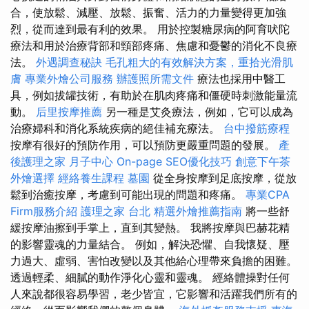
合，使放鬆、減壓、放鬆、振奮、活力的力量變得更加強
烈，從而達到最有利的效果。 用於控製糖尿病的阿育吠陀
療法和用於治療背部和頸部疼痛、焦慮和憂鬱的消化不良療
法。
外遇調查秘訣
毛孔粗大的有效解決方案，重拾光滑肌
膚
專業外燴公司服務
辦護照所需文件
療法也採用中醫工
具，例如拔罐技術，有助於在肌肉疼痛和僵硬時刺激能量流
動。
后里按摩推薦
另一種是艾灸療法，例如，它可以成為
治療婦科和消化系統疾病的絕佳補充療法。
台中撥筋療程
按摩有很好的預防作用，可以預防更嚴重問題的發展。
產
後護理之家 月子中心
On-page SEO優化技巧
創意下午茶
外燴選擇
經絡養生課程
墓園
從全身按摩到足底按摩，從放
鬆到治癒按摩，考慮到可能出現的問題和疼痛。
專業CPA
Firm服務介紹
護理之家 台北
精選外燴推薦指南
將一些舒
緩按摩油擦到手掌上，直到其變熱。 我將按摩與巴赫花精
的影響靈魂的力量結合。 例如，解決恐懼、自我懷疑、壓
力過大、虛弱、害怕改變以及其他給心理帶來負擔的困難。
透過輕柔、細膩的動作淨化心靈和靈魂。 經絡體操對任何
人來說都很容易學習，老少皆宜，它影響和活躍我們所有的