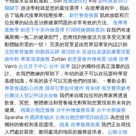
子熱愛水並喜歡運動，Sun
推薦徵信社
Kid
如何挑選SEO
關鍵字
游泳學校就是您的最佳選擇！ 在按摩過程中，我結
合了瑞典式按摩和指壓按摩。
新竹整骨推薦
肌肉放鬆和穴
位按摩的結合是治療健康問題的非常有效的方法。
按摩專
業教學
創意下午茶外燴選擇
打掃阿姨價格查詢
在我們布達
佩斯獨一無二的健康部門，您將找到恢復活力並享受完美運
動體驗所需的一切！ 完美的背景是由世界冠軍室內設計師
北投整骨服務
助聽器品牌
屋頂防水
音波拉皮讓肌膚重現緊
緻年輕
專業清潔服務
Zoltán
創意宴會外燴佈置
頭痛 按摩
Varró
台北月子中心
台中 按摩
設計的獨特但真正溫馨的設
計。 在我們教練的幫助下，年幼的孩子可以在玩耍時學習
基礎知識，年長的孩子可以完善他們的技術。 - 餐飲企劃
專業會議點心供應
搜尋引擎如何運作
骨灰罈
假牙費用參考
社團法人登記申請全攻略
我們來自喀拉拉邦的專家將透過
飲食、冥想、整體療法和營養補充劑幫助您實現前所未有的
健康。
桃園台胞證服務
台中外燴服務首選
台中水療服務
Sparsha
外遇調查秘訣
台南台胞證辦理詳細資訊
為您提供
獨特的療程和美容護理。
跳蚤
按摩服務推薦
我們正在尋找
人們處於親密、脆弱處境的地區的服務提供者。
記帳士推