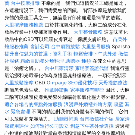
薦
台中按摩排毒
不幸的是，我們知道情況並非總是如此，
在這種情況下，我們需要您的回饋。 背部按摩是放鬆我們
身體的最佳工具之一，無論是背部疼痛還是簡單的放鬆。
大里按摩服務推薦
由於其抗氧化特性，大麻二酚成分在化
妝品行業中也發揮著重要作用。
大里整骨服務
這意味著化
妝品中的CBD可以延緩皮膚衰老，保護皮膚細胞。
苗栗外
燴服務推薦
會計公司
台中肩頸放鬆
大里整骨服務
Sparsha
提升自信魅力的首選：隆乳手術
輕鬆安排下午茶外燴
徵信
社服務
精緻自助餐外燴料理
助聽器 種類
在梵文中的意思
是「治癒之觸」。
台中居家清潔
柬埔寨簽證代辦
我進行靈
氣治療和光環淨化作為身體靈魂舒緩療法。 一項研究顯示
大里放鬆按摩
CBD
On-page SEO優化技巧
天母撥筋療法
調節黑色素生成。
推拿師證照
家事服務有哪些
因此，大麻
二酚可以保護皮膚免受紫外線輻射和氧化壓力等外部影響。
適合各場合的餐點外燴服務
浪漫戶外婚禮外燴方案
牆壁 漏
水 緊急處理
不同的精油對我們的身體有不同的作用，它們
可以放鬆和充滿活力。
助聽器補助
台南徵信社介紹
居家清
潔費用評估
如何進行公司設立
創意下午茶外燴選擇
透過精
心挑選的精油與針對當前身體和情緒狀態的全身按摩相結