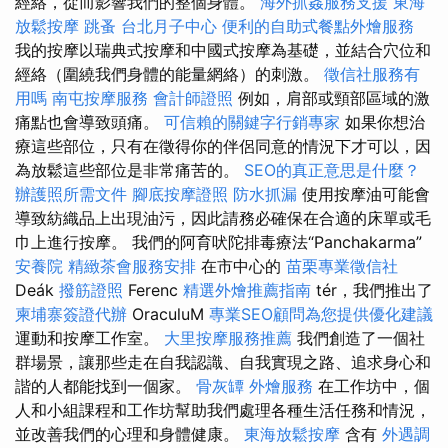
經絡，從而影響我們的整個身體。
海外抓姦服務支援
東海
放鬆按摩
跳蚤
台北月子中心
便利的自助式餐點外燴服務
我的按摩以瑞典式按摩和中國式按摩為基礎，並結合穴位和
經絡（圍繞我們身體的能量網絡）的刺激。
徵信社服務有
用嗎
南屯按摩服務
會計師證照
例如，肩部或頸部區域的激
痛點也會導致頭痛。
可信賴的關鍵字行銷專家
如果你想治
療這些部位，只有在徵得你的伴侶同意的情況下才可以，因
為放鬆這些部位是非常痛苦的。
SEO的真正意思是什麼？
辦護照所需文件
腳底按摩證照
防水抓漏
使用按摩油可能會
導致紡織品上出現油污，因此請務必確保在合適的床單或毛
巾上進行按摩。 我們的阿育吠陀排毒療法“Panchakarma”
安養院
精緻茶會服務安排
在市中心的
苗栗專業徵信社
Deák
撥筋證照
Ferenc
精選外燴推薦指南
tér，我們推出了
柬埔寨簽證代辦
OraculuM
專業SEO顧問為您提供優化建議
運動和按摩工作室。
大里按摩服務推薦
我們創造了一個社
群場景，讓那些走在自我認識、自我實現之路、追求身心和
諧的人都能找到一個家。
骨灰罈
外燴服務
在工作坊中，個
人和小組課程和工作坊幫助我們處理各種生活任務和情況，
並改善我們的心理和身體健康。
東海放鬆按摩
含有
外遇調