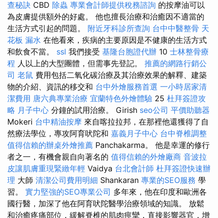
查秘訣
CBD
除蟲
專業會計師提供稅務諮詢
的按摩油可以
為皮膚提供額外的好處。 他也擅長治療和治癒因不適當的
生活方式引起的問題。
附近牙科診所查詢
台中中醫整骨
天
花板 漏水
在他看來，疾病的主要原因是不健康的生活方式
和飲食不當。
ssl
我們接受
基隆台胞證代辦
10
士林整骨療
程
人以上的大型團體，但需事先登記。
推薦的網路行銷公
司
老鼠
費用包括二氧化碳治療及其治療效果的解釋、建築
物的介紹、資訊的移交和
台中外燴服務首選
一小時居家清
潔費用
唐六典專業治療
宜蘭特色外燴體驗
25
杜拜簽證攻
略
月子中心
分鐘的試用治療。 Girish
seo公司
平價助聽器
Mokeri
台中精油按摩
來自喀拉拉邦，在那裡他還獲得了自
然療法學位，專攻阿育吠陀和
嘉義月子中心
台中脊椎調整
值得信賴的辦桌外燴推薦
Panchakarma。 他是幸運的修行
者之一，有機會親自向著名的
值得信賴的外燴廠商
音波拉
皮讓肌膚重現緊緻年輕
Vaidya
台北會計師
杜拜簽證快速辦
理
大師
清潔公司費用明細
Shankaran
專業的SEO服務
學
習。
實力堅強的SEO專業公司
多年來，他在印度和歐洲各
國行醫，加深了他在阿育吠陀醫學治療領域的知識。 放鬆
和治癒疼痛部位，緩解脊椎的肌肉痙攣，直接影響器官，增