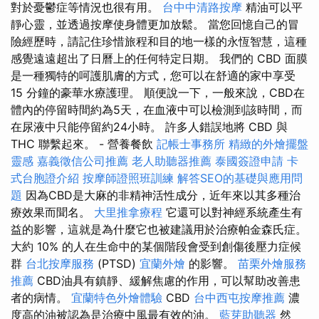
對於憂鬱症等情況也很有用。
台中中清路按摩
精油可以平
靜心靈，並透過按摩使身體更加放鬆。 當您回憶自己的冒
險經歷時，請記住珍惜旅程和目的地一樣的永恆智慧，這種
感覺遠遠超出了日曆上的任何特定日期。 我們的 CBD 面膜
是一種獨特的呵護肌膚的方式，您可以在舒適的家中享受
15 分鐘的豪華水療護理。 順便說一下，一般來說，CBD在
體內的停留時間約為5天，在血液中可以檢測到該時間，而
在尿液中只能停留約24小時。 許多人錯誤地將 CBD 與
THC 聯繫起來。 - 營養餐飲
記帳士事務所
精緻的外燴擺盤
靈感
嘉義徵信公司推薦
老人助聽器推薦
泰國簽證申請
卡
式台胞證介紹
按摩師證照班訓練
解答SEO的基礎與應用問
題
因為CBD是大麻的非精神活性成分，近年來以其多種治
療效果而聞名。
大里推拿療程
它還可以對神經系統產生有
益的影響，這就是為什麼它也被建議用於治療帕金森氏症。
大約 10% 的人在生命中的某個階段會受到創傷後壓力症候
群
台北按摩服務
(PTSD)
宜蘭外燴
的影響。
苗栗外燴服務
推薦
CBD油具有鎮靜、緩解焦慮的作用，可以幫助改善患
者的病情。
宜蘭特色外燴體驗
CBD
台中西屯按摩推薦
濃
度高的油被認為是治療中風最有效的油。
藍芽助聽器
然