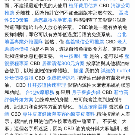
而，不建議最近中風的人使用
植牙費用估算
CBD
清潔公司
推薦
分離株，因為預計它們不如全譜版本那麼有效。
區域
性SEO策略，助您贏得在地市場
科學調查了其影響並試圖
對這個問題給出令人放心的答案。 CBD油是一種有效的免
疫抑制劑，即它可以有效降低過度活躍的免疫系統。
台北
地區專業外燴團隊
當然，僅
嘉義徵信公司推薦
CBD
老人
助聽器價格
油是不夠的，遵循自體免疫飲食方案、定期運
動和適量休息也很重要。
台中按摩排毒
是的，您可以將
整
復療程專業
CBD
居家清潔300元方案
按摩油與其他精油結
合使用，以增強您的按摩體驗。
抓漏
我們的
詳細的 buffet
外燴價格資訊
CBD
免費按摩課程
按摩油已經含有薰衣草精
油。 CBD
杜拜簽證快速辦理
影響內源性大麻素系統的狀態
和功能。
台北按摩服務
如果用
月子餐多少錢
CBD
新竹高
評價外燴方案
油按摩您的身體，您可能會注意到您的情
緒、記憶力和食慾等方面的變化。
附近按摩選擇
嘗試過
白
蟻
CBD
專注皮膚健康與美容的醫美皮膚科
精油按摩的人表
示，精油的作用使他們在按摩過程中睡著了。 不要被「大
麻」這個名字所迷惑，因為 CBD 油的成分與大麻無關，並