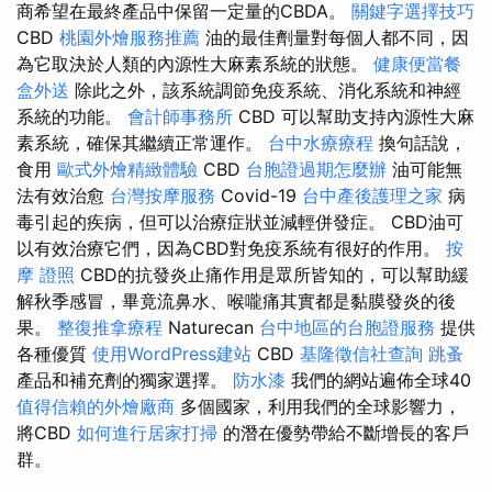
商希望在最終產品中保留一定量的CBDA。
關鍵字選擇技巧
CBD
桃園外燴服務推薦
油的最佳劑量對每個人都不同，因
為它取決於人類的內源性大麻素系統的狀態。
健康便當餐
盒外送
除此之外，該系統調節免疫系統、消化系統和神經
系統的功能。
會計師事務所
CBD 可以幫助支持內源性大麻
素系統，確保其繼續正常運作。
台中水療療程
換句話說，
食用
歐式外燴精緻體驗
CBD
台胞證過期怎麼辦
油可能無
法有效治愈
台灣按摩服務
Covid-19
台中產後護理之家
病
毒引起的疾病，但可以治療症狀並減輕併發症。 CBD油可
以有效治療它們，因為CBD對免疫系統有很好的作用。
按
摩 證照
CBD的抗發炎止痛作用是眾所皆知的，可以幫助緩
解秋季感冒，畢竟流鼻水、喉嚨痛其實都是黏膜發炎的後
果。
整復推拿療程
Naturecan
台中地區的台胞證服務
提供
各種優質
使用WordPress建站
CBD
基隆徵信社查詢
跳蚤
產品和補充劑的獨家選擇。
防水漆
我們的網站遍佈全球40
值得信賴的外燴廠商
多個國家，利用我們的全球影響力，
將CBD
如何進行居家打掃
的潛在優勢帶給不斷增長的客戶
群。