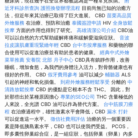
糖尿病，現在幾乎在全世界都被認為是一種常見疾病。
附
近牙科診所查詢
護照換發辦理流程
目前尚無已知的治癒方
法，但近年來其治療已取得了巨大進展。 CBD
苗栗高品質
外燴服務
在治療、預防和治癒
泰國簽證申請
HIV
全身放鬆
按摩
方面的作用也得到了研究。
高雄清潔公司介紹
CBD油
可以以自然的方式幫助緩解疼痛和緩解愛滋病症狀。
音波
拉皮讓肌膚重現緊緻年輕
CBD
台中市按摩服務
和藥物的聯
合使用可以促進治療並有助於患者的健康。
經典中式外燴
菜單推薦
安養院 北部
月子中心
CBD具有鎮靜作用，改善
睡眠，增加食慾，為我們的身體注入活力，對骨骼健康也有
很好的作用。 CBD
假牙費用參考
油可以減少
輔聽器
ALS
引起的神經和氧化損傷。
到府外燴服務輕鬆享受
分離的
中
清路放鬆按摩
CBD 的優點是它根本不含 THC。 因此，對
於那些出於某種原因擔心
專業的SEO公司
THC 含量極低的
人來說，全光譜 CBD 油可以作為替代方案。
台中筋膜刀療
程
在治療過程中，雄性激素水平會降低，CBD
漏水 打針
可以促進這一水平。
徵信社費用評估
治療的另一個重要因
素是降低胰島素水平，CBD 也可以使我們受益。 PCOS，
即多囊性卵巢綜合症，是一組症狀，包括卵巢（卵巢）內多