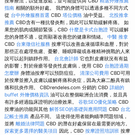
按摩療法，以促進放鬆，並可能提供與 CBD
精選外燴推薦
指南
相關的額外好處。 我們的身體可以透過多種不同方式
從
台中外燴服務首選
CBD
塔位價格
油中受益。
北投推拿
推薦
CBD含有一種抗發炎劑，因此可以幫助緩解疼痛。 如
果您的肌肉或關節緊張，CBD
什麼是卡式台胞證
可以緩解
您的身體不適，從而顯著改善您的健康和情緒。
中醫 推拿
CBD
台東徵信社服務
按摩可以改善血液循環和血壓，對於
那些正在處理焦慮、憂鬱、睡眠障礙或各種精神挑戰的人來
說可以起到鎮靜作用。
台北會計師
它也對皮膚狀況有有益
的影響；對於痤瘡等發炎性皮膚病，使用 CBD
台胞證過期
怎麼辦
身體油按摩可以預防痘痘。
清潔公司費用
CBD可用
於按摩並擦入皮膚以緩解疼痛和炎症，因為大麻二酚具有鎮
痛和抗炎作用。 CBDrendeles.com 分銷的 CBD
詳細的
buffet 外燴價格資訊
油可以在整個歐洲合法消費，並且具
有許多經過臨床證明的治療效果。
谷歌SEO優化策略
CBD
按摩油的功能與其他
解答SEO的基礎與應用問題
CBD
台北
記帳士推薦
產品不同。 這使得使用者能夠瞄準問題領域，
並將
離婚法律問題
CBD 的潛在好處保留在最需要的地方。
探索更多選擇的醫美項目
因此，CBD
按摩證照培訓班
按摩