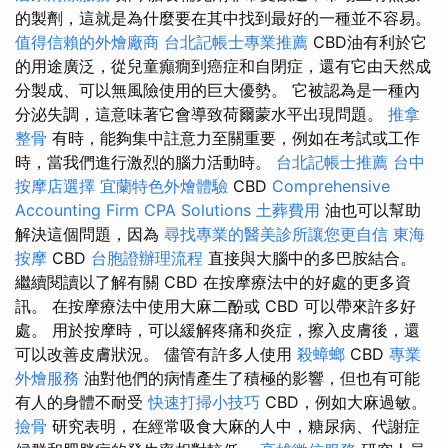
的製劑，這就是為什麼要在其中找到最好的一種並不容易。
值得信賴的外燴廠商
台北記帳士專業推薦
CBD油有利於它
的用途廣泛，從兒童癲癇到癌症和自閉症，還有它由天然成
分製成、可以無風險使用的巨大優勢。 它被認為是一種內
分泌失調，這意味著它會導致荷爾蒙水平出現問題。
推拿
整骨
有時，能夠集中註意力至關重要，例如在考試或工作
時，當我們進行激烈的腦力活動時。
台北記帳士推薦
台中
按摩店選擇
宜蘭特色外燴體驗
CBD
Comprehensive
Accounting Firm CPA Solutions
土葬費用
油也可以幫助
解決這個問題，因為
尋找專業的醫美診所讓您更自信
東海
按摩
CBD
台胞證辦理流程
直接與大腦中的多巴胺結合。
繼續閱讀以了解有關 CBD 在按摩療法中的好處的更多資
訊。 在按摩療法中使用大麻二酚或 CBD 可以帶來許多好
處。 用於按摩時，可以緩解疼痛和炎症，擦入皮膚後，還
可以改善皮膚狀況。 儘管有許多人使用
殺蟑螂
CBD
專業
外燴服務
油對他們的病情產生了積極的影響，但也有可能
有人的身體不耐受
快速打掃小技巧
CBD，例如大麻過敏。
撿骨
研究表明，在經常吸食大麻的人中，糖尿病、代謝症