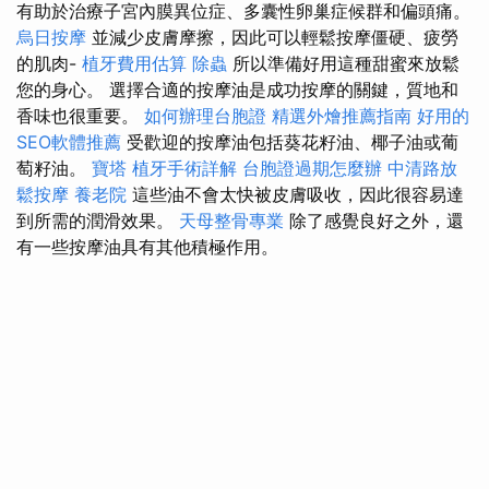
有助於治療子宮內膜異位症、多囊性卵巢症候群和偏頭痛。
烏日按摩
並減少皮膚摩擦，因此可以輕鬆按摩僵硬、疲勞
的肌肉-
植牙費用估算
除蟲
所以準備好用這種甜蜜來放鬆
您的身心。 選擇合適的按摩油是成功按摩的關鍵，質地和
香味也很重要。
如何辦理台胞證
精選外燴推薦指南
好用的
SEO軟體推薦
受歡迎的按摩油包括葵花籽油、椰子油或葡
萄籽油。
寶塔
植牙手術詳解
台胞證過期怎麼辦
中清路放
鬆按摩
養老院
這些油不會太快被皮膚吸收，因此很容易達
到所需的潤滑效果。
天母整骨專業
除了感覺良好之外，還
有一些按摩油具有其他積極作用。