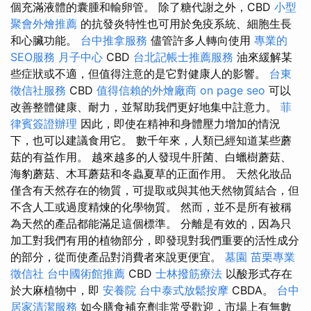
個充滿液體的囊腫和輸卵管。 除了糖代謝之外，CBD
小型
聚會外燴推薦
的抗發炎特性也可用於免疫系統、細胞生長
和心臟功能。
台中推拿服務
儘管許多人轉向使用
專業的
SEO服務
月子中心
CBD
台北記帳士推薦服務
油來緩解某
些症狀或不適，但值得注意的是它對健康人的影響。
台東
徵信社服務
CBD
值得信賴的外燴廠商
on page seo
可以
改善整體健康、耐力，並幫助我們更好地集中註意力。
菲
律賓簽證辦理
因此，即使在精神和身體壓力增加的情況
下，也可以建議食用它。 數千年來，人類已經知道某些蘑
菇的有益作用。 越來越多的人發現牛肝菌、白蠟樹蘑菇、
海豹蘑菇、木耳蘑菇和冬蟲夏草的正面作用。 天然化妝品
僅含有天然存在的物質，可提取或與其他天然物質結合，但
不含人工或過度精煉的化學物質。 然而，並不是所有被稱
為天然的產品都能滿足這個標準。 分離是有效的，因為只
加工對我們有用的植物部分，即發現對我們重要的活性成分
的部分，從而使產品對消費者來說更便宜。
墓園
苗栗專業
徵信社
台中國術館推薦
CBD
士林撥筋療法
以酸形式存在
於大麻植物中，即
安養院
台中泰式放鬆按摩
CBDA。
台中
居家清潔服務
如今膳食補充劑非常受歡迎，市場上有無數