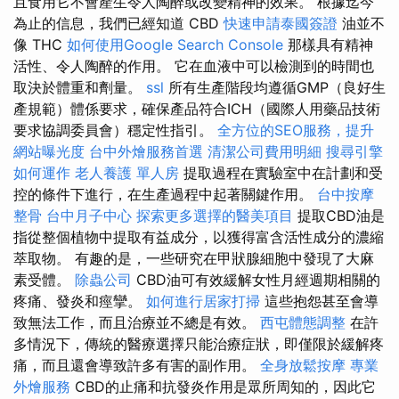
且食用它不會產生令人陶醉或改變精神的效果。 根據迄今
為止的信息，我們已經知道 CBD
快速申請泰國簽證
油並不
像 THC
如何使用Google Search Console
那樣具有精神
活性、令人陶醉的作用。 它在血液中可以檢測到的時間也
取決於體重和劑量。
ssl
所有生產階段均遵循GMP（良好生
產規範）體係要求，確保產品符合ICH（國際人用藥品技術
要求協調委員會）穩定性指引。
全方位的SEO服務，提升
網站曝光度
台中外燴服務首選
清潔公司費用明細
搜尋引擎
如何運作
老人養護 單人房
提取過程在實驗室中在計劃和受
控的條件下進行，在生產過程中起著關鍵作用。
台中按摩
整骨
台中月子中心
探索更多選擇的醫美項目
提取CBD油是
指從整個植物中提取有益成分，以獲得富含活性成分的濃縮
萃取物。 有趣的是，一些研究在甲狀腺細胞中發現了大麻
素受體。
除蟲公司
CBD油可有效緩解女性月經週期相關的
疼痛、發炎和痙攣。
如何進行居家打掃
這些抱怨甚至會導
致無法工作，而且治療並不總是有效。
西屯體態調整
在許
多情況下，傳統的醫療選擇只能治療症狀，即僅限於緩解疼
痛，而且還會導致許多有害的副作用。
全身放鬆按摩
專業
外燴服務
CBD的止痛和抗發炎作用是眾所周知的，因此它