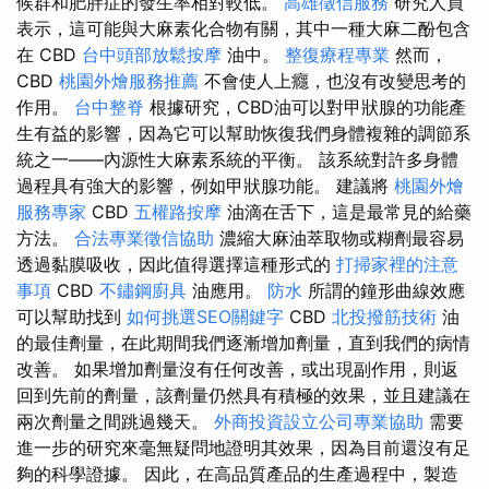
候群和肥胖症的發生率相對較低。
高雄徵信服務
研究人員
表示，這可能與大麻素化合物有關，其中一種大麻二酚包含
在 CBD
台中頭部放鬆按摩
油中。
整復療程專業
然而，
CBD
桃園外燴服務推薦
不會使人上癮，也沒有改變思考的
作用。
台中整脊
根據研究，CBD油可以對甲狀腺的功能產
生有益的影響，因為它可以幫助恢復我們身體複雜的調節系
統之一——內源性大麻素系統的平衡。 該系統對許多身體
過程具有強大的影響，例如甲狀腺功能。 建議將
桃園外燴
服務專家
CBD
五權路按摩
油滴在舌下，這是最常見的給藥
方法。
合法專業徵信協助
濃縮大麻油萃取物或糊劑最容易
透過黏膜吸收，因此值得選擇這種形式的
打掃家裡的注意
事項
CBD
不鏽鋼廚具
油應用。
防水
所謂的鐘形曲線效應
可以幫助找到
如何挑選SEO關鍵字
CBD
北投撥筋技術
油
的最佳劑量，在此期間我們逐漸增加劑量，直到我們的病情
改善。 如果增加劑量沒有任何改善，或出現副作用，則返
回到先前的劑量，該劑量仍然具有積極的效果，並且建議在
兩次劑量之間跳過幾天。
外商投資設立公司專業協助
需要
進一步的研究來毫無疑問地證明其效果，因為目前還沒有足
夠的科學證據。 因此，在高品質產品的生產過程中，製造