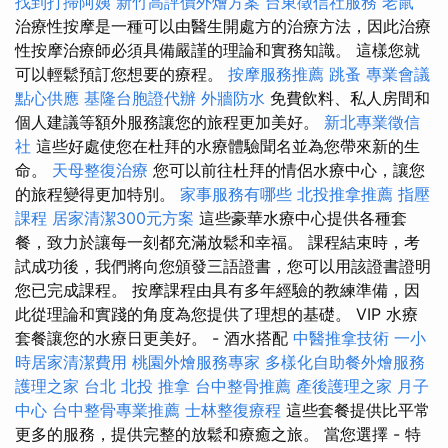
找到打掃阿姨
新竹高評價外燴方案
台東徵信社服務
老鼠
治療性按摩是一種可以由醫生開處方的治療方法，因此治療
性按摩治療師必須具備嚴謹的理論和實務知識。 這樣您就
可以輕鬆預訂您想要的療程。
按摩服務推薦
跳蚤
專業會議
點心供應
基隆台胞證代辦
外牆防水
免費飲料、私人房間和
個人建議等額外服務讓您的旅程更加美好。
新北專業徵信
社
這些好處使您在杜拜的水療體驗聞名並為您帶來新的生
命。
天母整復治療
您可以前往杜拜的情侶水療中心，讓您
的旅程變得更加特別。
家事服務有哪些
北投推拿推薦
指壓
課程
居家清潔300元方案
這些豪華水療中心提供各種套
餐，致力於讓每一刻都充滿放鬆和幸福。 課程結束時，考
試成功後，我們將向您頒發三語證書，您可以用該證書證明
您已完成課程。 按摩課程由具有多年經驗的教練準備，因
此從理論和實踐的角度為您提供了理想的基礎。 VIP 水療
套餐讓您的水療日更美好。 - 酒水搭配
中醫推拿技術
一小
時居家清潔費用
桃園外燴服務專家
多樣化自助餐外燴服務
護理之家 台北
北投 推拿
台中整骨推薦
產後護理之家 月子
中心
台中整骨專業推薦
士林整復療程
這些套餐提供比平常
更多的服務，提供完整的放鬆和療癒之旅。 當您選擇 - 特