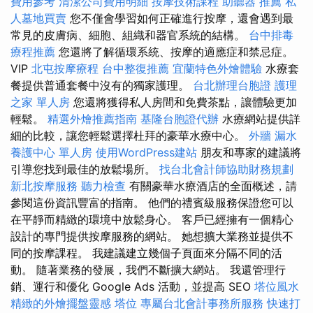
費用參考
清潔公司費用明細
按摩技術課程
助聽器 推薦
私
人墓地買賣
您不僅會學習如何正確進行按摩，還會遇到最
常見的皮膚病、細胞、組織和器官系統的結構。
台中排毒
療程推薦
您還將了解循環系統、按摩的適應症和禁忌症。
VIP
北屯按摩療程
台中整復推薦
宜蘭特色外燴體驗
水療套
餐提供普通套餐中沒有的獨家護理。
台北辦理台胞證
護理
之家 單人房
您還將獲得私人房間和免費茶點，讓體驗更加
輕鬆。
精選外燴推薦指南
基隆台胞證代辦
水療網站提供詳
細的比較，讓您輕鬆選擇杜拜的豪華水療中心。
外牆 漏水
養護中心 單人房
使用WordPress建站
朋友和專家的建議將
引導您找到最佳的放鬆場所。
找台北會計師協助財務規劃
新北按摩服務
聽力檢查
有關豪華水療酒店的全面概述，請
參閱這份資訊豐富的指南。 他們的禮賓級服務保證您可以
在平靜而精緻的環境中放鬆身心。 客戶已經擁有一個精心
設計的專門提供按摩服務的網站。 她想擴大業務並提供不
同的按摩課程。 我建議建立幾個子頁面來分隔不同的活
動。 隨著業務的發展，我們不斷擴大網站。 我還管理行
銷、運行和優化 Google Ads 活動，並提高 SEO
塔位風水
精緻的外燴擺盤靈感
塔位
專屬台北會計事務所服務
快速打