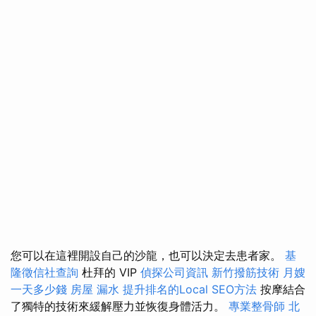
您可以在這裡開設自己的沙龍，也可以決定去患者家。
基
隆徵信社查詢
杜拜的 VIP
偵探公司資訊
新竹撥筋技術
月嫂
一天多少錢
房屋 漏水
提升排名的Local SEO方法
按摩結合
了獨特的技術來緩解壓力並恢復身體活力。
專業整骨師
北