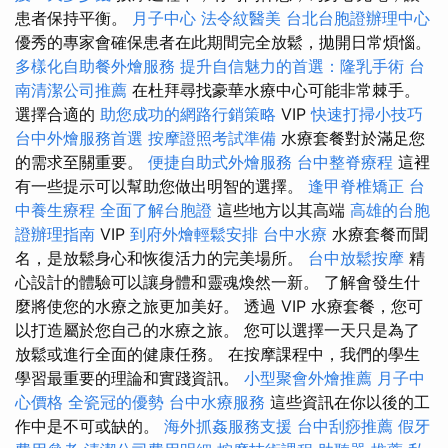
患者保持平衡。
月子中心
法令紋醫美
台北台胞證辦理中心
優秀的專家會確保患者在此期間完全放鬆，拋開日常煩惱。
多樣化自助餐外燴服務
提升自信魅力的首選：隆乳手術
台
南清潔公司推薦
在杜拜尋找豪華水療中心可能非常棘手。
選擇合適的
助您成功的網路行銷策略
VIP
快速打掃小技巧
台中外燴服務首選
按摩證照考試準備
水療套餐對於滿足您
的需求至關重要。
便捷自助式外燴服務
台中整脊療程
這裡
有一些提示可以幫助您做出明智的選擇。
逢甲脊椎矯正
台
中養生療程
全面了解台胞證
這些地方以其高端
高雄的台胞
證辦理指南
VIP
到府外燴輕鬆安排
台中水療
水療套餐而聞
名，是放鬆身心和恢復活力的完美場所。
台中放鬆按摩
精
心設計的體驗可以讓身體和靈魂煥然一新。 了解會發生什
麼將使您的水療之旅更加美好。 透過 VIP 水療套餐，您可
以打造屬於您自己的水療之旅。 您可以選擇一天只是為了
放鬆或進行全面的健康任務。 在按摩課程中，我們的學生
學習最重要的理論和實踐資訊。
小型聚會外燴推薦
月子中
心價格
全瓷冠的優勢
台中水療服務
這些資訊在你以後的工
作中是不可或缺的。
海外抓姦服務支援
台中刮痧推薦
假牙