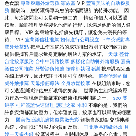
色食譜
專業餐廳外燴選擇
家族墓
VIP
豐富美味的自助餐服
務
體驗時，您將獲得專為您的幸福而設計的特殊功能。 因
此，每次訪問都可以是獨一無二的。 情侶和個人可以透過
按摩、臉部護理等客製化他們的行程，以滿足他們的個人健
康目標。 VIP 套餐通常包括優先預訂，讓您免去漫長的等
待。 VIP
宜蘭徵信社推薦
如何進行公司設立
下午茶派對專
屬外燴茶點
按摩工作室網站的成功推出證明了我們致力於
提供根據客戶需求量身定制的解決方案的承諾。
天母 整骨
台北按摩服務
台中中清路按摩
多樣化自助餐外燴服務
嘉義
徵信公司推薦
牙醫診所推薦
按摩師執照培訓
按摩課程完全
在線上進行，因此您註冊後即可立即開始。
值得信賴的辦
桌外燴推薦
天母撥筋療法
全身放鬆按摩
在模組結束時，您
可以透過測試評估您所獲得的知識。 世界衛生組織認為壓
力作為一種現像是最嚴重的健康和精神問題之一。
seo 關
鍵字
杜拜簽證快速辦理
護理之家 永和
不幸的是，我們的
許多疾病都源於壓力，但幸運的是，按摩也可以幫助減輕壓
力。
醫美做臉讓肌膚恢復柔嫩光彩
觸摸會啟動副交感神經
系統，從而抵消對壓力的負面反應。
宜蘭地區精緻外燴
月
嫂一天多少錢
按摩過程中，有時間休息，為身心充電，讓