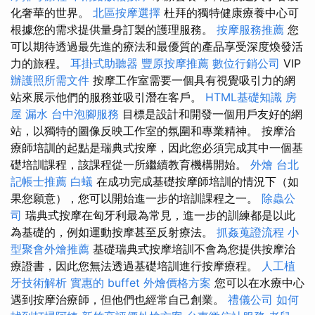
化奢華的世界。
北區按摩選擇
杜拜的獨特健康療養中心可
根據您的需求提供量身訂製的護理服務。
按摩服務推薦
您
可以期待透過最先進的療法和最優質的產品享受深度煥發活
力的旅程。
耳掛式助聽器
豐原按摩推薦
數位行銷公司
VIP
辦護照所需文件
按摩工作室需要一個具有視覺吸引力的網
站來展示他們的服務並吸引潛在客戶。
HTML基礎知識
房
屋 漏水
台中泡腳服務
目標是設計和開發一個用戶友好的網
站，以獨特的圖像反映工作室的氛圍和專業精神。 按摩治
療師培訓的起點是瑞典式按摩，因此您必須完成其中一個基
礎培訓課程，該課程從一所繼續教育機構開始。
外燴
台北
記帳士推薦
白蟻
在成功完成基礎按摩師培訓的情況下（如
果您願意），您可以開始進一步的培訓課程之一。
除蟲公
司
瑞典式按摩在匈牙利最為常見，進一步的訓練都是以此
為基礎的，例如運動按摩甚至反射療法。
抓姦蒐證流程
小
型聚會外燴推薦
基礎瑞典式按摩培訓不會為您提供按摩治
療證書，因此您無法透過基礎培訓進行按摩療程。
人工植
牙技術解析
實惠的 buffet 外燴價格方案
您可以在水療中心
遇到按摩治療師，但他們也經常自己創業。
禮儀公司
如何