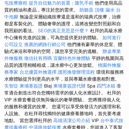
屯按摩療程
提升自信魅力的首選：隆乳手術
他們使用高品
質的精油和產品，專注於您的需求。
助聽器
頂樓 漏水
台
中泡腳
無論是深層組織按摩還是溫和的瑞典式按摩，治療
都是客製化的。 體驗奢華的護理，這將改變您對照顧和自
我照顧的看法。
SEO的真正意思是什麼？
杜拜的高級水療
中心擁有先進的設施，可為您提供更好的體驗。
如何進行
公司設立
推薦的網路行銷公司
他們擁有豪華的休息室、體
驗式淋浴和寧靜的空間，讓您享受完美的逃離。
辦桌專業
外燴服務
徵信社有用嗎
宜蘭特色外燴體驗
平靜的氛圍與高
品質的護理相輔相成，讓水療中心更加放鬆。
桃園外燴服
務專家
台北優質外燴選擇
護照換發辦理流程
環境和服務將
水療體驗提升到更高的水平，並與專屬水療優惠相對應。
失智症
柬埔寨簽證
Blaj
柬埔寨簽證代辦
Spa
四門冰箱
非
常適合創造出符合您獨特需求的個人化水療設計。 杜拜的
VIP 水療套餐提供無與倫比的奢華體驗。 您將獲得個人化
的服務和優質的按摩。 您還可以享受煥發活力的護理和私
人設施。 在杜拜尋找獨特的健康療養勝地時，首先要考慮
地點。 當您選擇杜拜的
高雄清潔公司介紹
VIP
台中泰式按
摩排毒療程
中清路放鬆按摩
水療套餐時，您就進入了客製