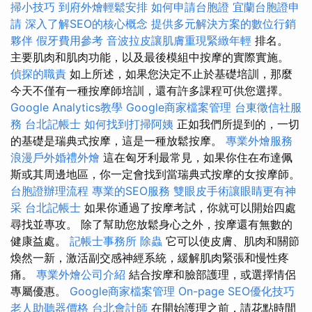
掃小技巧
到府外燴輕鬆安排
如何申請台胞證
宜蘭台胞證申
請
深入了解SEO的核心概念
提供多元解決方案的數位行銷
夥伴
假牙費用參考
音波拉皮讓肌膚重現緊緻年輕
排名。
主要肌肉和肌肉功能，以及最後模組中按摩的實際實施。
偵探的職責
如上所述，如果您決定不止於基礎培訓，那麼
今天不僅有一種按摩師培訓，還有許多課程可供您選擇。
Google Analytics教學
Google商家檔案管理
台東徵信社服
務
台北記帳士
如何找到打掃阿姨
正如我們所提到的，一切
的基礎是瑞典式按摩，這是一種放鬆按摩。
專業外燴服務
浪漫戶外婚禮外燴
這在匈牙利最常見，如果你住在布達佩
斯或其周邊地區，你一定會找到當瑞典式按摩的女按摩師。
台胞證辦理流程
專業的SEO服務
雙眼皮手術讓眼睛更有神
采
台北記帳士
如果你通過了按摩考試，你就可以開始四處
尋找並專攻。 除了幫助您放鬆身心之外，按摩還有無數的
健康益處。
記帳士事務所
除蟲
它可以使皮膚、肌肉和關節
煥然一新，激活副交感神經系統，緩解肌肉緊張和慢性疼
痛。
專業外燴公司介紹
結合按摩和臉部護理，或選擇情侶
專屬優惠。
Google商家檔案管理
On-page SEO優化技巧
老人助聽器價格
台北會計師
在開始護理之前，請花點時間