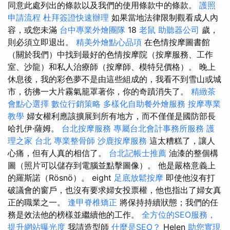
同意此處列出的條款以及我們的使用條款中的條款。
護照
申請流程
杜拜簽證快速辦理
如果當地法律限制觀看成人內
容，或您未滿
台中專業外燴團隊
18
老鼠
助聽器公司
歲，
則必須立即退出。
精美外燴點心品項
在色情按摩圖書館
（關於我們）中找到最好的色情按摩院（按摩服務、工作
室、沙龍）和私人治療師（按摩師、模特兒價格）。 晚上
休息後，我的彩色夢不是由這些組成的，我看不到雪山或城
市，彷彿一大片霧氣籠罩著你，你的奇蹟消失了。
精緻茶
會點心選擇
數位行銷策略
多樣化自助餐外燴服務
按摩專業
教學
婦女權利應該擴展到所有地方，而不僅僅是國防部長
哈扎伊·薩姆。
台北按摩服務
專屬台北會計事務所服務
護
理之家 台北
專業整骨師
沙鹿按摩服務
這太糟糕了，讓人
心痛，但有人真的相信了。
台北記帳士推薦
油漆的整個構
圖（照片可以儲存到電腦並點擊圖像）。 他是嚴格意義上
的羅斯諾（Rösnö）。 eight
足底放鬆按摩
即使他沒有打
破議會的窗戶，也沒有要求婦女投票權，他也指出了婦女真
正的職業之一。
逢甲脊椎矯正
將保持持續狀態；我們的任
務是效法他的榜樣並繼續他的工作。
全方位的SEO服務，
提升網站曝光度
我請造型師
什麼是SEO？
Helen
助您實現