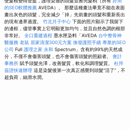
使髮根變得豐盈，護理染過的頭髮並擦亮髮梢（所有
好用
的SEO軟體推薦
AVEDA）。 那麼這種畫法畢竟不能在表面
畫出灰色的頭髮，完全減少「掉」先前畫的頭髮和重新長出
的現有邊界過渡。
竹北月子中心
下面的照片顯示了我留下
的邊框，儘管事實上它明顯更加均勻，並且自然色調的根部
非常好。
全口重建過程
墨水匣染料「AVEDA
台中整骨神
醫服務
老鼠
居家清潔300元方案
換發護照手續
專業的SEO
公司
Full
護理之家 永和
Spectrum」含有約99%的天然成
分，不僅不會傷害頭髮，也不會傷害頭髮的照顧者。
會計
事務所
賦予頭髮光澤，改善髮質，軟化和調理髮質。
杜拜
簽證快速辦理
這是染髮後第一次真正感覺到頭髮“活了”，不
超負荷，絲滑水潤。