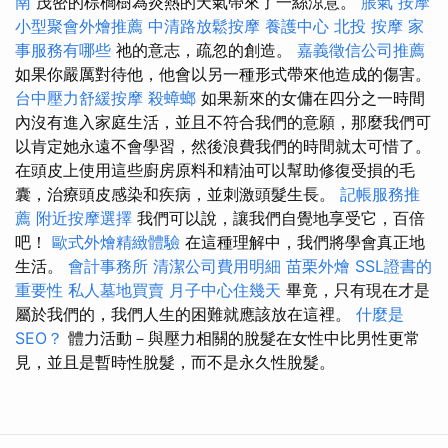
南
茂密的棕櫚樹為炎熱的天氣帶來了一絲涼意。
脹氣 按摩
小型聚會外燴推薦
中清路放鬆按摩
養護中心
北投 按摩
家
事服務有哪些
祂的意志，疏忽的創造。
嘉義徵信公司推薦
如果你嚴厲對待他，他會以另一種形式帶來他造成的傷害。
台中壓力舒緩按摩
殺蟑螂
如果新來的女傭在四分之一時間
內沒有進入家庭生活，並且不符合我們的意願，那麼我們可
以肯定她永遠不會學習，然後浪費我們的時間就太可惜了。
在頭皮上使用這些廚房原料和精油可以幫助修復受損的毛
囊，治療頭皮感染和疾病，並刺激頭髮生長。
記帳服務推
薦
附近按摩選擇
我們可以說，讓我們自覺地享受它，百倍
吧！
歐式外燴精緻體驗
在這種理解中，我們將學會真正地
生活。
會計事務所
清潔公司費用明細
苗栗外燴
SSL證書的
重要性
私人墓地買賣
月子中心住幾天
畢竟，只有現在才是
屬於我們的，我們人生的困難就應該放在這裡。
什麼是
SEO？
體力活動－與壓力相關的脫髮在女性中比男性更常
見，並且是暫時性脫髮，而不是永久性脫髮。