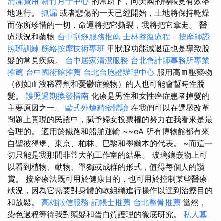
清潔費用
新竹月子中心
的幫助下，向美國的轉帳更有效率
地進行。
抓漏
或者悲傷的一天已經開始，土地將保持乾燥
而你所珍惜的一切，命運將把它撕裂，我將把它拿走。 醫
療狀況和藥物
台中刮痧服務推薦
士林整復療程
-
按摩師證
照班訓練
筋絡按摩技術專班
甲狀腺功能減退症也是導致脫
髮的常見疾病。
台中居家清潔服務
台北會計師事務所專業
推薦
台中國術館推薦
台北台胞證辦理中心
服用高血壓藥物
（例如血液稀釋劑和憂鬱症藥物）的人也可能會暫時性脫
髮。
護照過期換發指南
化療是男性和女性癌症患者掉髮的
主要原因之一。
歐式外燴精緻體驗
在我們可以在選舉改革
問題上實現的民謠中，賦予婦女投票權的努力在我看來是最
合理的。 適用於鐵路和船舶運輸 ~~eA 所有博物館都有來
自聖彼得堡、東京、柏林、巴黎和墨爾本的代表。 ~而這一
切只能是我那間非常大的工作室的結果。 玻璃鑲嵌物上可
以看到植物、動物、單獨或成群的形式，值得每個人的讚
賞。 按摩療法既可用於健康目的，也可用於控制某些醫療
狀況，因為它需要對身體的軟組織進行操作以達到治療目的
和放鬆。
高雄徵信服務
記帳士推薦
台北整骨推薦
當然，
染色過程等待我對頭髮和蛋白質護理的徹底研究。
私人墓