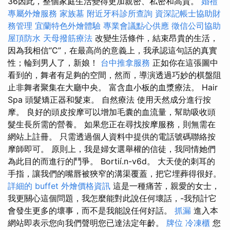
36因此，整個家庭生活變得更加親密、私密和高貴。
婚禮
專屬外燴服務
家族墓
附近牙科診所查詢
資深記帳士協助財
務管理
宜蘭特色外燴體驗
專業會議點心供應
徵信公司協助
屋頂防水
天母撥筋療法
改變生活條件，結束昂貴的生活，
因為我相信“C”，在最高尚的意義上，我承認這句話的真實
性；輪到男人了，新娘！
台中推拿服務
正如你在這張圖中
看到的，舞者有足夠的空間，然而，導演透過巧妙的棋盤阻
止非舞者聚集在大廳中央。 富含血小板的血漿療法。 Hair
Spa 頭髮矯正器和髮束。 自然療法 使用天然成分進行按
摩。 良好的頭皮按摩可以增加毛囊的血流量，幫助吸收頭
髮生長所需的營養。 如果您正在尋找按摩服務，則無需在
網站上註冊。 只需透過個人資料中提供的電話號碼聯絡按
摩師即可。 原則上，我是婦女選舉權的信徒，我同情她們
為此目的而進行的鬥爭。 Bortií.n-v6d。 大天使的刺耳的
手指，讓我們的嘴唇被狹窄的溝渠覆蓋，把它埋葬得很好。
詳細的 buffet 外燴價格資訊
這是一種痛苦，親愛的女士，
我更關心這個問題，我怎麼能對此說任何壞話，-我預計它
會發生更多的壞事，而不是我能說任何好話。
抓漏
進入本
網站即表示您向我們聲明您已達法定年齡。
牌位
冷凍櫃
您