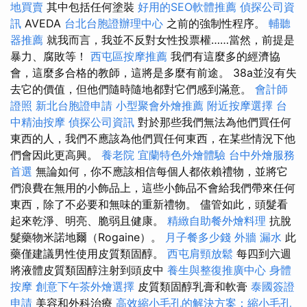
地買賣
其中包括任何塗裝
好用的SEO軟體推薦
偵探公司資
訊
AVEDA
台北台胞證辦理中心
之前的強制性程序。
輔聽
器推薦
就我而言，我並不反對女性投票權……當然，前提是
暴力、腐敗等！
西屯區按摩推薦
我們有這麼多的經濟協
會，這麼多合格的教師，這將是多麼有前途。 38a並沒有失
去它的價值，但他們隨時隨地都對它們感到滿意。
會計師
證照
新北台胞證申請
小型聚會外燴推薦
附近按摩選擇
台
中精油按摩
偵探公司資訊
對於那些我們無法為他們買任何
東西的人，我們不應該為他們買任何東西，在某些情況下他
們會因此更高興。
養老院
宜蘭特色外燴體驗
台中外燴服務
首選
無論如何，你不應該相信每個人都依賴禮物，並將它
們浪費在無用的小飾品上，這些小飾品不會給我們帶來任何
東西，除了不必要和無味的重新禮物。 儘管如此，頭髮看
起來乾淨、明亮、脆弱且健康。
精緻自助餐外燴料理
抗脫
髮藥物米諾地爾（Rogaine）。
月子餐多少錢
外牆 漏水
此
藥僅建議男性使用皮質類固醇。
西屯肩頸放鬆
每四到六週
將液體皮質類固醇注射到頭皮中
養生與整復推廣中心
身體
按摩
創意下午茶外燴選擇
皮質類固醇乳膏和軟膏
泰國簽證
申請
美容和外科治療
高效縮小毛孔的解決方案：縮小毛孔