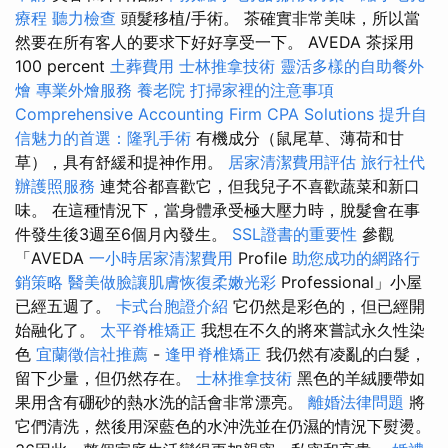
療程
聽力檢查
頭髮移植/手術。 茶確實非常美味，所以當
然要在所有客人的要求下好好享受一下。 AVEDA 茶採用
100 percent
土葬費用
士林推拿技術
靈活多樣的自助餐外
燴
專業外燴服務
養老院
打掃家裡的注意事項
Comprehensive Accounting Firm CPA Solutions
提升自
信魅力的首選：隆乳手術
有機成分（鼠尾草、薄荷和甘
草），具有舒緩和提神作用。
居家清潔費用評估
旅行社代
辦護照服務
連梵谷都喜歡它，但我兒子不喜歡蔬菜和新口
味。 在這種情況下，當身體承受極大壓力時，脫髮會在事
件發生後3週至6個月內發生。
SSL證書的重要性
參觀
「AVEDA
一小時居家清潔費用
Profile
助您成功的網路行
銷策略
醫美做臉讓肌膚恢復柔嫩光彩
Professional」小屋
已經五週了。
卡式台胞證介紹
它仍然是彩色的，但已經開
始融化了。
太平脊椎矯正
我想在不久的將來嘗試永久性染
色
宜蘭徵信社推薦
-
逢甲脊椎矯正
我仍然有凌亂的白髮，
留下少量，但仍然存在。
士林推拿技術
黑色的羊絨腰帶如
果用含有硼砂的熱水洗的話會非常漂亮。
離婚法律問題
將
它們清洗，然後​​用深藍色的水沖洗並在仍濕的情況下熨燙。