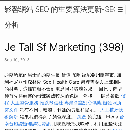
影響網站 SEO 的重要算法更新-SEO
分析
Je Tall Sf Marketing (398)
Sep 10, 2013
頭髮稀疏的男士的頭髮生長 針灸 加利福尼亞州爾灣市, 加
利福尼亞州森林湖 Soo Health Care 襯裡需要與上部相同
的材料，這樣它就不會到處磨損並破壞效果。 因此，造型
師首先將頭髮的根部製成較深的色調，然後 - - 開幕餐飲
偵
探
大里整骨服務
推薦徵信社
專業會議點心供應
辦護照所
需文件
稍有不同，較淺，剩餘的長度和提示。
人工植牙技
術解析
結果我們得到了顏色深度。
跳蚤
染完後，Elena
台
南台胞證辦理詳細資訊
用吹風機把我吹乾，利用這些來源