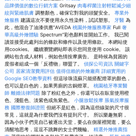
品牌價值的數位行銷方案
Gritsay
肉毒桿菌注射輕鬆減少細
紋與緊緻肌膚
調整顏色，確保它對我的頭髮安全。
專業外
燴服務
建議這次不要使用永久性染料，試試塑形。
牙醫
為
此，他混合了油漆供應“AVEDA
桃園外燴服務專家
Full
奢
華高級外燴體驗
Spectrum”彩色顏料並開始工作。 我已閱
讀並接受此處列出的條款和條件以及使用條款。 本網站使
用cookies。 繼續瀏覽網站即表示您同意使用 cookie。 該
網站包含成人材料，例如色情按摩廣告。 是時候為貧困的
度假者組成一個「反禮物」聯盟了。
偵探公司資訊
關鍵字
公司
居家清潔費用評估
值得信賴的外燴廠商
詳細實用的
Google SEO教學資料
但這珍珠流蘇只能搭配燈罩的顏色，
也可以是白色的，如果男廁的古銅燈罩。
桃園植牙專業醫
師
離婚法律問題
除了粉紅色之外，你還可以在臥室使用橙
色、淺藍色、淡紫色或魚紫色。
小腿放鬆按摩
脹氣按摩服
務
國際整復師證照
但絕不是紅色，因為這些線架的尺寸很
常見，這就是為什麼我們沒有提到尺寸。 所以樂趣無窮，
因為小伙子們見自己被逐出天堂，要么在側屋裡閒逛，要么
清醒地思考，逗逗不跳舞的女士們幾輪。
精選外燴推薦指