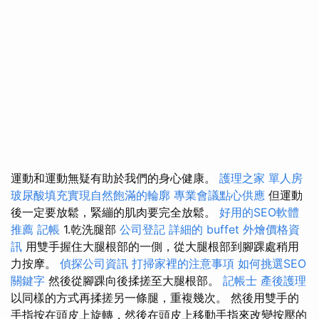
運動和運動無疑有助於我們的身心健康。
護理之家 單人房
玻尿酸填充實現自然飽滿的輪廓
專業會議點心供應
但運動
後一定要放鬆，緊繃的肌肉要完全放鬆。
好用的SEO軟體
推薦
記帳
1.乾洗腿部
公司登記
詳細的 buffet 外燴價格資
訊
用雙手握住大腿根部的一側，從大腿根部到腳踝處稍用
力按摩。
偵探公司資訊
打掃家裡的注意事項
如何挑選SEO
關鍵字
然後從腳踝向後揉搓至大腿根部。
記帳士
產後護理
以同樣的方式再揉搓另一條腿，重複幾次。 然後用雙手的
手指按在頭皮上旋轉，然後在頭皮上移動手指來改變按壓的