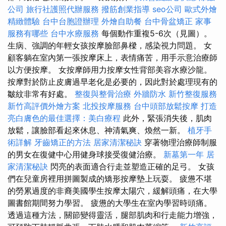
公司
旅行社護照代辦服務
撥筋創業指導
seo公司
歐式外燴
精緻體驗
台中台胞證辦理
外燴自助餐
台中骨盆矯正
家事
服務有哪些
台中水療服務
每個動作重複5-6次（見圖）。
生病、強調的年輕女孩按摩臉部鼻樑，感染視力問題。 女
顧客躺在室內第一張按摩床上，表情痛苦，用手示意治療師
以方便按摩。 女按摩師用力按摩女性背部美容水療沙龍。
按摩對於防止皮膚過早老化是必要的，因此對於處理現有的
皺紋非常有好處。
整復與整骨治療
外牆防水
新竹整復服務
新竹高評價外燴方案
北投按摩服務
台中頭部放鬆按摩
打造
亮白膚色的最佳選擇：美白療程
此外，緊張消失後，肌肉
放鬆，讓臉部看起來休息、神清氣爽、煥然一新。
植牙手
術詳解
牙齒矯正的方法
居家清潔秘訣
穿著物理治療師制服
的男女在復健中心用健身球接受復健治療。
新墓第一年
居
家清潔秘訣
閃亮的表面適合行走並塑造正確的足弓。 女孩
們在兒童房裡用拼圖製成的矯形按摩墊上玩耍。 疲憊不堪
的勞累過度的非裔美國學生按摩太陽穴，緩解頭痛，在大學
圖書館期間努力學習。 疲憊的大學生在室內學習時頭痛。
透過這種方法，關節變得靈活，腿部肌肉和行走能力增強，