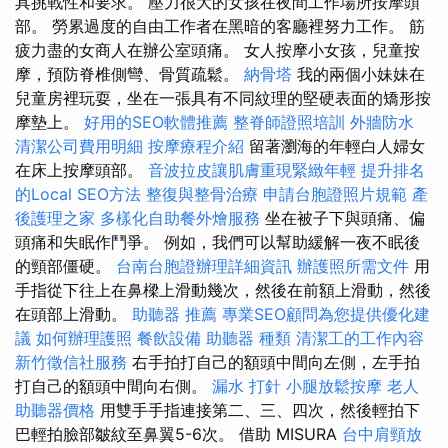
具挑戰性和要求。 壓力很大的女孩在夜間工作場所按摩頭
部。 勞累過度的自由工作者在黑暗的客廳裡努力工作。 筋
疲力盡的女商人在辦公室頭痛。 女人按摩小女孩，兒童按
摩，預防脊椎側彎、骨質疏鬆。
納骨塔
我的兩個小妹妹在
兒童房裡玩耍，坐在一張具有不同紋理的堅硬表面的矯形按
摩墊上。
好用的SEO軟體推薦
整脊師證照培訓
外牆防水
清潔公司費用明細
按摩療程介紹
留著瀏海的年輕白人婦女
在床上按摩頭部。
音波拉皮讓肌膚重現緊緻年輕
提升排名
的Local SEO方法
整復與整骨治療
申請台胞證照片規範
產
後護理之家
多樣化自助餐外燴服務
坐在被子下與頭痛、偏
頭痛和失眠作鬥爭。 例如，我們可以幫助緩解一夜不眠後
的頸部僵硬。
台南台胞證辦理詳細資訊
辦護照所需文件
用
手指從下往上在鼻樑上滑動幾次，然後在前額上滑動，然後
在頭部上滑動。
助聽器 推薦
專業SEO顧問為您提供優化建
議
如何辦理護照
餐飲設備
助聽器 種類
清潔工的工作內容
新竹徵信社服務
右手拍打自己的額頭中間向左側，左手拍
打自己的額頭中間向右側。
漏水 打針
小腿放鬆按摩
老人
助聽器價格
用雙手手指連接第二、三、四次，然後輕拍下
巴輕拍臉部皺紋至鼻翼5-6次。 借助 MISURA
台中肩頸放