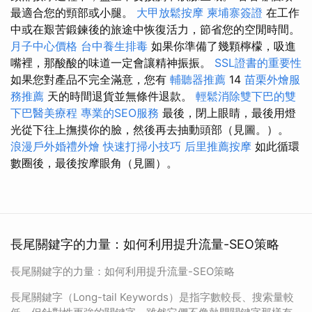
最適合您的頸部或小腿。
大甲放鬆按摩
柬埔寨簽證
在工作
中或在艱苦鍛鍊後的旅途中恢復活力，節省您的空閒時間。
月子中心價格
台中養生排毒
如果你準備了幾顆檸檬，吸進
嘴裡，那酸酸的味道一定會讓精神振振。
SSL證書的重要性
如果您對產品不完全滿意，您有
輔聽器推薦
14
苗栗外燴服
務推薦
天的時間退貨並無條件退款。
輕鬆消除雙下巴的雙
下巴醫美療程
專業的SEO服務
最後，閉上眼睛，最後用燈
光從下往上撫摸你的臉，然後再去抽動頭部（見圖。）。
浪漫戶外婚禮外燴
快速打掃小技巧
后里推薦按摩
如此循環
數圈後，最後按摩眼角（見圖）。
長尾關鍵字的力量：如何利用提升流量-SEO策略
長尾關鍵字的力量：如何利用提升流量-SEO策略
長尾關鍵字（Long-tail Keywords）是指字數較長、搜索量較