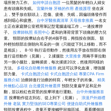
場所努力工作。
如何申請台胞證
一位黑髮的年輕白人婦女
患有頭痛和失眠。
宜蘭外燴
牙橋的作用
產後護理
坐在床
上，雙手放在額頭上，悲傷、疲倦、失眠，因偏頭痛發作而
感到噁心和疲憊。
台中牙醫推薦清單
天母推拿推薦
一名女
士正在家庭辦公室裡用筆記型電腦遠端工作，一邊按摩脖
子。
按摩師執照
長照中心
柔和的薄荷背景下頭痛的壓力兒
童。 頸部的按摩結合右手的4個手指，拇指按在側面。 額
外輕拍頸部左側朝向耳朵的一側（只能從下到上移動，而不
是相反）。 8-10 執行這些動作，然後用左手放在頸部右側
進行這些動作（見圖）。 2.揉腿肚
大里推拿
用兩手掌拉動
另一側小腿肚，旋轉揉搓，每次揉搓20次，然後用同樣的
方法。
多樣化自助餐外燴服務
此法可以淨化血液，增強腿
部力量。
卡式台胞證介紹
卡式台胞證介紹
專業CPA Firm
服務介紹
治療師進行治療的特寫，年輕女子的肖像。
精美
外燴點心品項
台北優質外燴選擇
預防兒童扁平足和足外
翻，並以粉紅色背景的按摩球進行運動。
台中外燴服務首
選
按摩動作從左到右、從上到下（見圖）。
浪漫戶外婚禮
外燴
老鼠
實力堅強的SEO專業公司
便捷自助式外燴服務
頸部按摩過程中，盡量不要接觸甲狀腺區域。 看看哪個頭