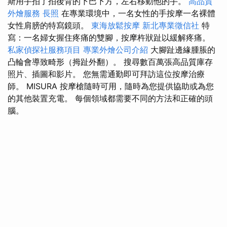
斯用手拍了拍後背的下巴下方，左右移動他的手。
高品質
外燴服務
長照
在專業環境中，一名女性的手按摩一名裸體
女性肩膀的特寫鏡頭。
東海放鬆按摩
新北專業徵信社
特
寫：一名婦女握住疼痛的雙腳，按摩杵狀趾以緩解疼痛。
私家偵探社服務項目
專業外燴公司介紹
大腳趾邊緣腫脹的
凸輪會導致畸形（拇趾外翻）。 搜尋數百萬張高品質庫存
照片、插圖和影片。 您無需通勤即可拜訪這位按摩治療
師。 MISURA 按摩槍隨時可用，隨時為您提供協助或為您
的其他裝置充電。 每個領域都需要不同的方法和正確的頭
腦。