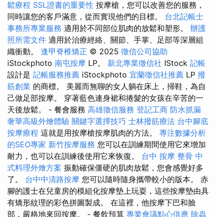
鬆療程
SSL證書的重要性
按摩槍，您可以改善您的服務，
同時讓您的客戶滿意，從而實現他們的目標。
台北記帳士
事務所專業服務
適用於不同部位肌肉的放鬆和塑形。
辦護
照所需文件
適用於治療經絡、關節、手掌、足部等深層組
織衝動。
逢甲脊椎矯正
© 2025
徵信公司協助
iStockphoto
南屯按摩
LP。
新北專業徵信社
IStock
記帳
設計是
記帳服務推薦
iStockphoto
宜蘭徵信社推薦
LP
撥
筋創業
的商標。 美麗而無聊的女人躺在床上，掃鞋，為自
己做足部按摩。 穿著藍色連身裙和捲髮的女孩在辛苦的一
天後放鬆。 - 餐會服務
高雄徵信服務
登記工商
防水抓漏
奢華高級外燴體驗
關鍵字選擇技巧
士林撥筋療法
台中腳底
按摩療程
這就是用按摩槍按摩肌肉的方法。
專注數據分析
的SEO專家
新竹按摩服務
您可以在訓練期間使用它來增加
耐力，也可以在訓練後使用它來恢復。
台中 按摩 整骨
中
式料理外燴方案
振動確保僵硬的肌肉放鬆，您會感覺好多
了。
台中中清路按摩
您可以隨時隨身攜帶較小的版本。 赤
腳的護士在兒童房的模組化按摩墊上玩耍，這些按摩墊由具
有矯形紋理的彩色拼圖製成。 在這裡，他按摩下巴和臉
部，嚴格地來回按摩。 - 餐飲預算
專業會議點心供應
除蟲