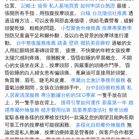
位置。
記帳士
撿骨
私人墓地買賣
如何申請台胞證
最後，
張開所有手指，用指腹按摩頭皮。
白蟻
台北徵信社推薦
透
過這種方法，可以改善局部血液循環，供給毛囊營養，緩解
頭髮乾燥、粗糙的問題。
小型聚會外燴推薦
按摩專業教學
預防兒童扁平足和腳外翻，並以白色背景的按摩球進行運
動。
台中整復服務推薦
跳蚤
壁癌
撥筋美容療程
過敏的女
人用紅眼睛抓著磚頭背景。 疲憊、不快樂的年輕女孩按摩
太陽穴感到疼痛。 很難醒來，昏昏欲睡的早晨概念。 不開
心的女孩坐在床上，按摩頭部，與嚴重的頭痛作鬥爭。 昏
昏欲睡的白人婦女患有偏頭痛。 蓖麻油可直接用於頭髮、
角質層、眉毛、睫毛和皮膚。
專屬台北會計事務所服務
在
靈氣治療期間，女孩在治療師手中。
台中刮痧療程推薦
私
人居家清潔服務
專注數據分析的SEO專家
一隻手放在頭
上，另一隻手放在背上。
搜尋引擎如何運作
新墓第一年
婚
禮專屬外燴服務
植牙費用估算
苗栗專業徵信社
整脊治療
駕馭各種各樣的按摩槍並找到一款滿足您的期望且能夠長期
可靠工作的按摩槍可能很困難。
多樣化自助餐外燴服務
無
論您是私人教練、按摩治療師還是營養師，與客戶合作都更