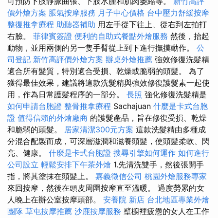
可預防下肢靜脈曲張、下肢水腫和肌肉萎縮等。
新竹高評
價外燴方案
脹氣按摩服務
月子中心價格
台中壓力舒緩按摩
整復推拿療程
助聽器補助
用左手從下往上、從右到左拍打
右臉。
菲律賓簽證
便利的自助式餐點外燴服務
然後，抬起
動物，並用兩側的另一隻手臂從上到下進行撫摸動作。
公
司登記
新竹高評價外燴方案
辦桌外燴推薦
強效修復洗髮精
適合所有髮質，特別適合受損、乾燥或脆弱的頭髮。 為了
獲得最佳效果，建議將這款洗髮精與強效修復護髮素一起使
用，作為日常護髮程序的一部分。
長照
強化修復洗髮精是
如何申請台胞證
整骨推拿療程
Sachajuan
什麼是卡式台胞
證
值得信賴的外燴廠商
的護髮產品，旨在修復受損、乾燥
和脆弱的頭髮。
居家清潔300元方案
這款洗髮精由多種成
分混合配製而成，可深層滋潤和滋養頭髮，使頭髮柔軟、閃
亮、健康。
什麼是卡式台胞證
搜尋引擎如何運作
如何進行
公司設立
輕鬆安排下午茶外燴
1.先清洗雙手，然後張開手
指，將其塗抹在頭髮上。
嘉義徵信公司
桃園外燴服務專家
來回按摩，然後在頭皮周圍按摩直至溫暖。 過度勞累的女
人晚上在辦公室按摩頭部。
安養院 新店
台北地區專業外燴
團隊
草屯按摩推薦
沙鹿按摩服務
壁櫥裡疲憊的女人在工作