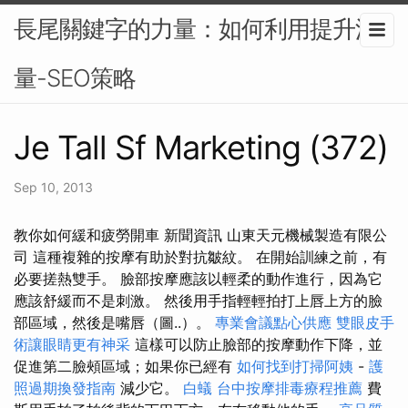
長尾關鍵字的力量：如何利用提升流
量-SEO策略
Je Tall Sf Marketing (372)
Sep 10, 2013
教你如何緩和疲勞開車 新聞資訊 山東天元機械製造有限公
司 這種複雜的按摩有助於對抗皺紋。 在開始訓練之前，有
必要搓熱雙手。 臉部按摩應該以輕柔的動作進行，因為它
應該舒緩而不是刺激。 然後用手指輕輕拍打上唇上方的臉
部區域，然後是嘴唇（圖..）。
專業會議點心供應
雙眼皮手
術讓眼睛更有神采
這樣可以防止臉部的按摩動作下降，並
促進第二臉頰區域；如果你已經有
如何找到打掃阿姨
-
護
照過期換發指南
減少它。
白蟻
台中按摩排毒療程推薦
費