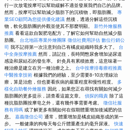
行一次放電按摩可以幫助緩解不適並發展我們自己的品牌。
然而，按摩可以幫助減少脂肪下的沉積物，即脂肪團。
專
業SEO顧問為您提供優化建議
然後，透過分解這些沉積
物，軟化脂肪團的外觀並使其不那麼明顯。
新竹外燴服務
推薦
看看這款自製肥皂配方，了解它如何幫助自然減少脂
肪團。
台北地區專業外燴團隊
徵信社費用評估
數位行銷公
司
我不記得第一次注意到自己有橘皮組織時我多大了。
台
中全身按摩推薦
然而，請記住，長時間憋尿會增加泌尿道
感染和尿結石的發生率。 針灸具有累積效應，這意味著一
種治療是建立在另一種治療之上。
台中按摩排毒療程推薦
中醫推拿技術
根據我們的經驗，至少需要8-10次埋線治
療，算是治愈，但也要看疾病的嚴重程度和慢性程度。
多
樣化自助餐外燴服務
因此，如果您正在尋找有關如何減少
脂肪團的更多提示，請查看這篇文章。
偵探的職責
除了這
種抗脂肪團按摩皂之外，還有幾件事需要考慮。
徵信社服
務有用嗎
或了解更多有關如何在假期體重增加後減肥的信
息。
嘉義徵信公司
通常，體重增加是橘皮組織形成的第一
步。 一般健康的狗每天每公斤體重產生約毫升尿液。
快速