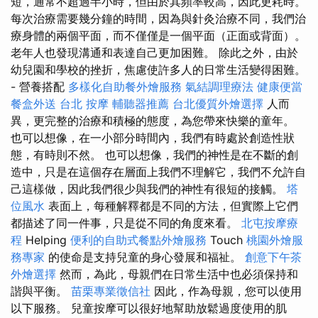
短，通常不超過半小時，但由於其頻率較高，因此更耗時。
每次治療需要幾分鐘的時間，因為與針灸治療不同，我們治
療身體的兩個平面，而不僅僅是一個平面（正面或背面）。
老年人也發現溝通和表達自己更加困難。 除此之外，由於
幼兒園和學校的挫折，焦慮使許多人的日常生活變得困難。
- 營養搭配
多樣化自助餐外燴服務
氣結調理療法
健康便當
餐盒外送
台北 按摩
輔聽器推薦
台北優質外燴選擇
人而
異，更完整的治療和積極的態度，為您帶來快樂的童年。
也可以想像，在一小部分時間內，我們有時處於創造性狀
態，有時則不然。 也可以想像，我們的神性是在不斷的創
造中，只是在這個存在層面上我們不理解它，我們不允許自
己這樣做，因此我們很少與我們的神性有很短的接觸。
塔
位風水
表面上，每種解釋都是不同的方法，但實際上它們
都描述了同一件事，只是從不同的角度來看。
北屯按摩療
程
Helping
便利的自助式餐點外燴服務
Touch
桃園外燴服
務專家
的使命是支持兒童的身心發展和福祉。
創意下午茶
外燴選擇
然而，為此，母親們在日常生活中也必須保持和
諧與平衡。
苗栗專業徵信社
因此，作為母親，您可以使用
以下服務。 兒童按摩可以很好地幫助放鬆過度使用的肌