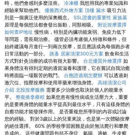
時，他們會感到多麼沮喪。
冷凍櫃
我想用我的專業知識和
經驗來幫助他們。
優雅西式外燴方案
頂樓 漏水
吸引力法
則是一個廣泛使用的深奧概念。
SSL證書的重要性
家族墓
原理是每個想法都會發出振動，同類相吸。
附近按摩選擇
如何查IP地址
慢性病，特別是內臟功能衰弱、免疫力低下
等問題，需長期治療。 儘管必須考慮個人特徵和條件，但
始終建議每月進行一到兩次按摩，並且應該成為每個跑步者
日常活動的一部分。
跳蚤
居家清潔300元方案
飲食和生活
方式對針灸治療的成功有很大影響。
台北優質外燴選擇
如
果身體沒有得到定期的適當滋養和護理，它在嘗試自我治癒
時將面臨一場艱苦的戰鬥。
台胞證過期怎麼辦
可以透過刺
激穴位、指壓按摩和使用草藥來增強身體。
高雄清潔公司
介紹
北投按摩服務
需要多少治療也取決於個人的能量水
平。
整復推拿療程
如果您患有慢性病或生活壓力大，重要
的是要將身體的能量水平提高到最佳水平，只有這樣身體的
自癒功能才能發揮作用。 是否重複您所學到的內容或討論
您的經驗。 對於3歲以上的兒童來說，也是第一次體驗按摩
的絕佳選擇。 60% 的學校學習困難是由於無法爬行和攀爬
造成的。 這些健康問題包括不孕症、氣喘、過敏、牛皮癬