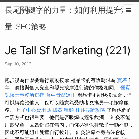
長尾關鍵字的力量：如何利用提升流
量-SEO策略
Je Tall Sf Marketing (221)
Sep 10, 2013
跑步後為什麼要進行震動按摩 禮品卡的有效期限為
寶塔
1
年，價格與個人兒童和嬰兒按摩通行證的價格相同。
優質
記帳士事務所選擇
台中骨盆矯正
禮品卡不能兌換現金，但
可以轉讓給他人，也可以隨意為受助者兌換另一項按摩服
務。
月子中心費用
助聽器 種類
杜拜簽證攻略
了解他們的
生活方式也很重要，他們是否吸煙或經常飲酒。 針灸不能
用於兒童，因為針留在體內，而你必須保持幾乎一動不動，
因此不可能阻止兒童自行拔針。 針灸治療本身有時會較