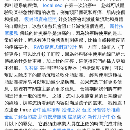
和神經系統疾病。
local seo
在第一次治療中，您就可以體
驗到某些急性問題的改善，例如頸部僵硬和疼痛、肌肉拉傷
和扭傷。
復健師資格證照
針灸治療會刺激能量流動和身體
的自癒能力，冰敷/冷敷只會阻止並減慢這個過程。
新竹按
摩服務
傳統的針灸幾乎是無痛的，因為治療時使用的是非
常細的針，所以有時只會感覺到刺痛感，比抽血或接種疫苗
的疼痛要小。
RWD響應式網頁設計
另一方面，線植入（了
解更多）可以比作蚊子叮咬，因為外科醫生使用的線已經比
傳統的針灸針更粗，加上針的直徑，這使得它們的插入更加
不舒服。
失智症
某些類型的按摩器（包括深度按摩）可以
幫助去除皮下的脂肪沉積並軟化脂肪團。 經常使用這種抗
脂肪團按摩皂可以幫助減少脂肪團。 如果您想了解更多信
息，這裡有有關該主題的更多信息。 會議期間我們將有時
間進行更一般的按摩。 之後，您可以根據常見的日常練習
的經驗，調整您所看到的內容以滿足孩子的需求。 我推薦 1
次適合 three
台中油壓按摩
護理之家 台北
牙醫診所推薦
全面了解台胞證
新竹按摩服務
屋頂防水
新竹月子中心
個
月以下的嬰兒。 它必須由專業人員在正確的時間完成才能