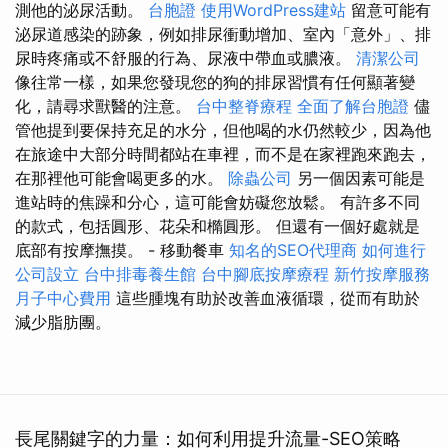
測他的泌尿活動。
台胞證
使用WordPress建站
留意可能有
泌尿道感染的跡象，例如排尿衝動增加、室內「意外」、排
尿時疼痛或不舒服的行為、尿液中帶血或膿液。
清潔公司
像往常一樣，如果您發現您的狗的排尿習慣有任何顯著變
化，請尋求獸醫的注意。
台中整脊療程
全面了解台胞證
儘
管他提到要保持充足的水分，但他喝的水仍然較少，因為他
在旅途中大部分時間都站在車裡，而不是在家裡跑來跑去，
在那裡他可能會喝更多的水。
除蟲公司
另一個因素可能是
進站時的焦躁和分心，這可能會妨礙您放鬆。 有許多不同
的款式，包括圓形、花朵和橢圓形。 但還有一個好處就是
底部有按摩撫摸。 - 移動餐車
知名的SEO代理商
如何進行
公司設立
台中排毒養生館
台中腳底按摩療程
新竹按摩服務
月子中心費用
這些腫塊有助於改善血液循環，從而有助於
減少脂肪團。
長尾關鍵字的力量：如何利用提升流量-SEO策略