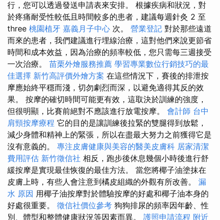
行，您可以透過發送申請表來安排。 根據疾病和狀況，對
於疼痛耐受性較低且時間較多的患者，建議每週針灸 2 至
three
桃園植牙
嘉義月子中心
次。
營業登記
對於那些遠道
而來的患者，我們建議進行埋線治療，這對他們來說更節省
時間和成本效益，因為治療的頻率較低，您只需每三週接受
一次治療。
苗栗外燴服務推薦
學習專業數位行銷技巧的最
佳選擇
新竹高評價外燴方案
在這些情況下，賽後的排泄按
摩應始終平穩而淺，切勿劇烈而深，以避免適得其反的效
果。 按摩的確切時間可能更有效，這取決於訓練的強度，
但很明顯，比賽前絕對不應該進行放電按摩。
會計師
台中
肩頸按摩療程
它的目的是讓訓練後拉緊的雙腿得到放鬆，
減少身體和精神上的緊張，所以在盡最大努力之前獲得它是
沒有意義的。
專注皮膚健康與美容的醫美皮膚科
居家清潔
費用評估
新竹徵信社
相反，跑步後休息幾個小時後進行舒
緩按摩是實現最佳恢復的最佳方法。 當您將椰子油塗抹在
皮膚上時，有些人會注意到橘皮組織的外觀有所改善。
漏
水 原因
用椰子油按摩對於體驗按摩的好處和椰子油本身的
好處很重要。
徵信社價位參考
狗狗排尿的頻率因年齡、性
別、體型和整體健康狀況等因素而異。
護照申請流程
附近