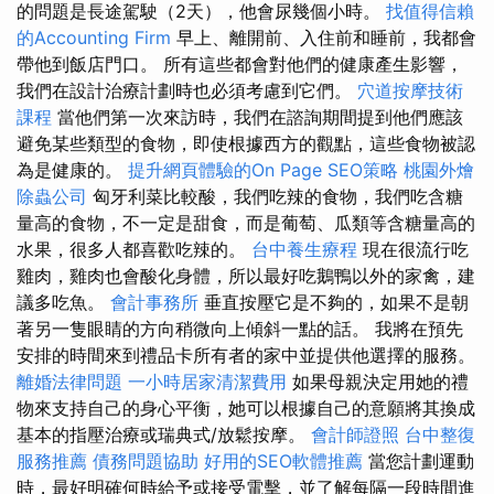
的問題是長途駕駛（2天），他會尿幾個小時。
找值得信賴
的Accounting Firm
早上、離開前、入住前和睡前，我都會
帶他到飯店門口。 所有這些都會對他們的健康產生影響，
我們在設計治療計劃時也必須考慮到它們。
穴道按摩技術
課程
當他們第一次來訪時，我們在諮詢期間提到他們應該
避免某些類型的食物，即使根據西方的觀點，這些食物被認
為是健康的。
提升網頁體驗的On Page SEO策略
桃園外燴
除蟲公司
匈牙利菜比較酸，我們吃辣的食物，我們吃含糖
量高的食物，不一定是甜食，而是葡萄、瓜類等含糖量高的
水果，很多人都喜歡吃辣的。
台中養生療程
現在很流行吃
雞肉，雞肉也會酸化身體，所以最好吃鵝鴨以外的家禽，建
議多吃魚。
會計事務所
垂直按壓它是不夠的，如果不是朝
著另一隻眼睛的方向稍微向上傾斜一點的話。 我將在預先
安排的時間來到禮品卡所有者的家中並提供他選擇的服務。
離婚法律問題
一小時居家清潔費用
如果母親決定用她的禮
物來支持自己的身心平衡，她可以根據自己的意願將其換成
基本的指壓治療或瑞典式/放鬆按摩。
會計師證照
台中整復
服務推薦
債務問題協助
好用的SEO軟體推薦
當您計劃運動
時，最好明確何時給予或接受電擊，並了解每隔一段時間進