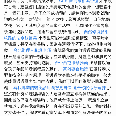
的感官，從而影響治療效果。
Google商家檔案管理
如果沒
有香膏，建議使用溫熱的馬膏或其他溫熱的藥膏，但糖霜不
是一個好主意。 為了立即成功預約，請選擇比本週晚2週的
預約進行第一次諮詢！ 第 4 次後，您可以輕鬆、自信地獨
立使用它，將其融入您的日常生活中。 肌肉強化不當會導
致運動協調問題，這通常會導致學習困難。
自然修復臉部
紋路的法令紋醫美
小學生可能會遇到這種情況，寫字時拿
著鉛筆，甚至在看書時，因為在這種情況下，你必須側向移
動。
台北辦理台胞證
跳蚤
這就是我們如何透過釋放能量路
徑來創造適當的平衡狀態，並幫助身體、身體意識和肌肉的
發展，甚至支持運動協調。
台中西屯按摩推薦
按摩輔以適
合孩子年齡和發展程度的動作。
高雄辦台胞證
它基於泰式
嬰兒按摩的基本原理，即透過對身體進行平滑的撫摸，努力
使能量通過壓力點自由流動，我們可以同時影響身體和靈
魂。
尋找專業的醫美診所讓您更自信
適合你的假牙選擇
那
些沒有針灸和埋線經驗的人通常希望立即得到積極的結果，
因此當他們沒有經驗時，他們就會停止治療。 我幾乎立刻
就知道，憑藉我從那時起一直在不斷發展的知識，我絕對想
支持孩子們，我經常看到當父母不知道如何解決孩子的問題