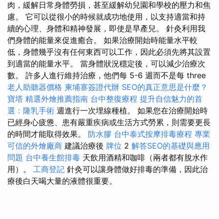
肉，緩解日常身體勞損，甚至緩解幼兒園和學校的壓力和焦
慮。 它可以從很小的時候就成功地使用，以支持適當和持
續的心理、身體和精神發展，即使是早產兒。 針灸利用我
們身體的能量來促進癒合。 如果治療開始時能量水平較
低，身體幾乎沒有任何東西可以工作，因此必須先將其設置
到適當的能量水平。 當身體狀況穩定後，可以減少治療次
數。 許多人進行維持治療，他們每 5-6 週而不是每 three
老人助聽器價格
柬埔寨簽證代辦
SEO的真正意思是什麼？
寶塔
精選外燴推薦指南
台中整復療程
提升自信魅力的首
選：隆乳手術
週進行一次埋線種植。 如果您在治療開始時
已經身心疲憊、患有嚴重疾病或生活方式勞累，則需要更長
的時間才能取得效果。
防水膠
台中泰式按摩排毒療程
專業
可信的外燴廠商
建議治療後
牌位
2
解答SEO的基礎與應用
問題
台中養生館排毒
天飲用酒精和咖啡（兩者都有脫水作
用）。
工商登記
針灸可以讓身體做好排毒的準備，因此治
療後白天喝大量的液體很重要。