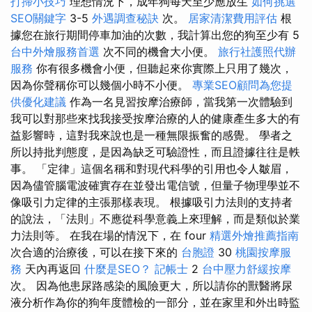
打掃小技巧
理想情況下，成年狗每天至少應放生
如何挑選
SEO關鍵字
3-5
外遇調查秘訣
次。
居家清潔費用評估
根
據您在旅行期間停車加油的次數，我計算出您的狗至少有 5
台中外燴服務首選
次不同的機會大小便。
旅行社護照代辦
服務
你有很多機會小便，但聽起來你實際上只用了幾次，
因為你聲稱你可以幾個小時不小便。
專業SEO顧問為您提
供優化建議
作為一名見習按摩治療師，當我第一次體驗到
我可以對那些來找我接受按摩治療的人的健康產生多大的有
益影響時，這對我來說也是一種無限振奮的感覺。 學者之
所以持批判態度，是因為缺乏可驗證性，而且證據往往是軼
事。 「定律」這個名稱和對現代科學的引用也令人皺眉，
因為儘管腦電波確實存在並發出電信號，但量子物理學並不
像吸引力定律的主張那樣表現。 根據吸引力法則的支持者
的說法，「法則」不應從科學意義上來理解，而是類似於業
力法則等。 在我在場的情況下，在 four
精選外燴推薦指南
次合適的治療後，可以在接下來的
台胞證
30
桃園按摩服
務
天內再返回
什麼是SEO？
記帳士
2
台中壓力舒緩按摩
次。 因為他患尿路感染的風險更大，所以請你的獸醫將尿
液分析作為你的狗年度體檢的一部分，並在家里和外出時監