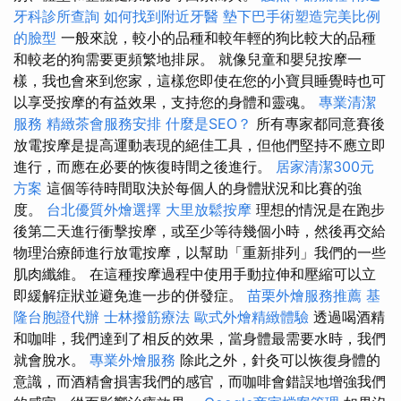
牙科診所查詢
如何找到附近牙醫
墊下巴手術塑造完美比例
的臉型
一般來說，較小的品種和較年輕的狗比較大的品種
和較老的狗需要更頻繁地排尿。 就像兒童和嬰兒按摩一
樣，我也會來到您家，這樣您即使在您的小寶貝睡覺時也可
以享受按摩的有益效果，支持您的身體和靈魂。
專業清潔
服務
精緻茶會服務安排
什麼是SEO？
所有專家都同意賽後
放電按摩是提高運動表現的絕佳工具，但他們堅持不應立即
進行，而應在必要的恢復時間之後進行。
居家清潔300元
方案
這個等待時間取決於每個人的身體狀況和比賽的強
度。
台北優質外燴選擇
大里放鬆按摩
理想的情況是在跑步
後第二天進行衝擊按摩，或至少等待幾個小時，然後再交給
物理治療師進行放電按摩，以幫助「重新排列」我們的一些
肌肉纖維。 在這種按摩過程中使用手動拉伸和壓縮可以立
即緩解症狀並避免進一步的併發症。
苗栗外燴服務推薦
基
隆台胞證代辦
士林撥筋療法
歐式外燴精緻體驗
透過喝酒精
和咖啡，我們達到了相反的效果，當身體最需要水時，我們
就會脫水。
專業外燴服務
除此之外，針灸可以恢復身體的
意識，而酒精會損害我們的感官，而咖啡會錯誤地增強我們