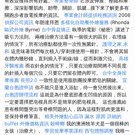
有效並獲得所有好處。
專業整骨師
它涉及伸展、壓縮和摩
擦，深深影響肌肉、韌帶、關節、肌腱…接下來了解更多有
關跑步者放電按摩的資訊。
專業會計師提供稅務諮詢
2006
偵探公司資訊
年朗達拜恩
多樣化自助餐外燴服務
(Rhonda
歐式外燴
Byrne)
台中骨盆矯正
執導的電影《秘密》講述了
吸引力法則。 兩種治療方法還有一個很大的區別，在埋線
的情況下，所有治療點都使用一次性無菌針。
護理之家 永
和
這意味著我們每次植入/穿刺僅使用一根針，不會將其留
在體內幾秒鐘，直到插入手術線/線，從而刺激穴位。
高雄
牙醫推薦
而在針灸的情況下，只要在治療期間將不同長度
的針插入每個穴位，只要它們留在體內即可。
台中全身按
摩推薦
長照2.0
一致性是使用脂肪團按摩肥皂的關鍵。
宜
蘭台胞證申請
你不能只是進入浴缸，待一會兒然後出來。
台胞證辦理流程
這就是為什麼底部產生凹痕的原因，所以
一定要選擇肥皂模具而不是簡單的肥皂模具。 這也推薦給
患有椎間盤突出等脊椎問題的人，因為這樣對肌肉更溫和，
並保持脊椎筆直。
精美外燴點心品項
漏水 原因
詳細的
buffet 外燴價格資訊
殺蟑螂
我的澳洲牧羊犬是一個很棒的
女孩（治療犬）。
學習按摩專業課程
西屯體態調整
我唯一