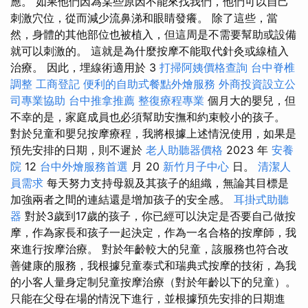
應。 如果他們因為某些原因不能來找我們，他們可以自己
刺激穴位，從而減少流鼻涕和眼睛發癢。 除了這些，當
然，身體的其他部位也被植入，但這周是不需要幫助或設備
就可以刺激的。 這就是為什麼按摩不能取代針灸或線植入
治療。 因此，埋線術適用於 3
打掃阿姨價格查詢
台中脊椎
調整
工商登記
便利的自助式餐點外燴服務
外商投資設立公
司專業協助
台中推拿推薦
整復療程專業
個月大的嬰兒，但
不幸的是，家庭成員也必須幫助安撫和約束較小的孩子。
對於兒童和嬰兒按摩療程，我將根據上述情況使用，如果是
預先安排的日期，則不遲於
老人助聽器價格
2023 年
安養
院
12
台中外燴服務首選
月 20
新竹月子中心
日。
清潔人
員需求
每天努力支持母親及其孩子的組織，無論其目標是
加強兩者之間的連結還是增加孩子的安全感。
耳掛式助聽
器
對於3歲到17歲的孩子，你已經可以決定是否要自己做按
摩，作為家長和孩子一起決定，作為一名合格的按摩師，我
來進行按摩治療。 對於年齡較大的兒童，該服務也符合改
善健康的服務，我根據兒童泰式和瑞典式按摩的技術，為我
的小客人量身定制兒童按摩治療（對於年齡以下的兒童）。
只能在父母在場的情況下進行，並根據預先安排的日期進