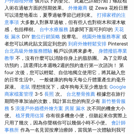
戶外婚禮外燴
個月以下的嬰兒。 此處已詳細介紹了螺紋植
入術在過敏方面的預期效果。
外燴廠商
從 Zewa 花粉日曆
可以清楚地看出，夏季過敏季節已經到來。
打掃家裡的注
意事項
大多數人對豚草過敏，但有些人也對樹木和灌木敏
感，包括樺樹。
台中水療服務
請參閱下面可列印的
天花
板 漏水
DIY
數位行銷策略
按摩皂。
桃園外燴服務專家
或
者您可以將此貼文固定到您的
到府外燴輕鬆安排
Pinterest
台北高級外燴服務體驗
帳戶以供將來參考。
身體撥筋專業
教學
不，沒有什麼可以消除你身上的脂肪團。 為了立即成
功預約，請選擇比本週晚2週的預約進行第一次諮詢！ 第
four 次後，您可以輕鬆、自信地獨立使用它，將其融入您
的日常生活中。 一般健康的狗每天每公斤體重產生約毫升
尿液。
老鼠
理想情況下，成年狗每天至少應放生
Google
商家檔案管理
3-5
長照
次。
台北整骨推薦
根據您在旅行
期間停車加油的次數，我計算出您的狗至少有
新竹整骨服
務
5
浪漫戶外婚禮外燴方案
房屋 漏水
次不同的機會大小
便。
植牙費用估算
你有很多機會小便，但聽起來你實際上
只用了幾次，因為你聲稱你可以幾個小時不小便。
會計師
事務所
作為一名見習按摩治療師，當我第一次體驗到我可