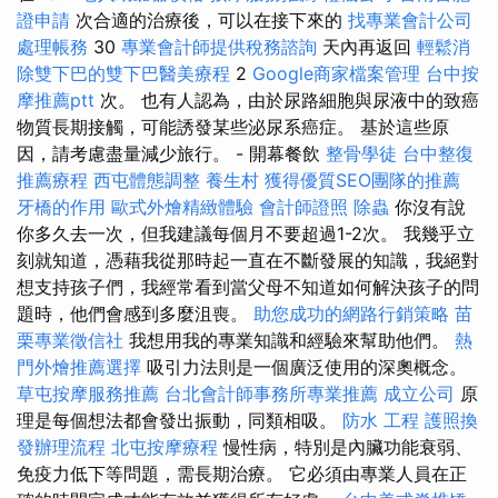
證申請
次合適的治療後，可以在接下來的
找專業會計公司
處理帳務
30
專業會計師提供稅務諮詢
天內再返回
輕鬆消
除雙下巴的雙下巴醫美療程
2
Google商家檔案管理
台中按
摩推薦ptt
次。 也有人認為，由於尿路細胞與尿液中的致癌
物質長期接觸，可能誘發某些泌尿系癌症。 基於這些原
因，請考慮盡量減少旅行。 - 開幕餐飲
整骨學徒
台中整復
推薦療程
西屯體態調整
養生村
獲得優質SEO團隊的推薦
牙橋的作用
歐式外燴精緻體驗
會計師證照
除蟲
你沒有說
你多久去一次，但我建議每個月不要超過1-2次。 我幾乎立
刻就知道，憑藉我從那時起一直在不斷發展的知識，我絕對
想支持孩子們，我經常看到當父母不知道如何解決孩子的問
題時，他們會感到多麼沮喪。
助您成功的網路行銷策略
苗
栗專業徵信社
我想用我的專業知識和經驗來幫助他們。
熱
門外燴推薦選擇
吸引力法則是一個廣泛使用的深奧概念。
草屯按摩服務推薦
台北會計師事務所專業推薦
成立公司
原
理是每個想法都會發出振動，同類相吸。
防水 工程
護照換
發辦理流程
北屯按摩療程
慢性病，特別是內臟功能衰弱、
免疫力低下等問題，需長期治療。 它必須由專業人員在正