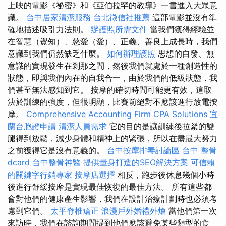
上映的電影《祕密》和《亞伯拉罕的教導》一書進入大眾意
識。
台中居家清潔服務
台北徵信社推薦
這部電影並沒有準
確地描述吸引力法則。
辦護照所需文件
當我們獲得經驗並
在智慧（覺知）、慈愛（愛）、正義、善良上成長時，我們
意識到我們仍然缺乏什麼。
如何辦理護照
思想的自發、無
意識的實現發生在剎那之間，然後我們就處於一種創造性的
狀態，即與我們內在的自我合一，由於我們的低級狀態，我
們甚至無法感知到它。 按摩的確切時間可能更有效，這取
決於訓練的強度，但很明顯，比賽前絕對不應該進行放電按
摩。
Comprehensive Accounting Firm CPA Solutions
宜
蘭台胞證申請
清潔人員需求
它的目的是讓訓練後拉緊的雙
腿得到放鬆，減少身體和精神上的緊張，所以在盡最大努力
之前獲得它是沒有意義的。
台中按摩排毒討論區
台中 整骨
dcard
台中整骨神醫
提供量身打造的SEO解決方案
可信賴
的關鍵字行銷專家
按摩店選擇
相反，跑步後休息幾個小時
後進行舒緩按摩是實現最佳恢復的最佳方法。 所有這些都
會對他們的健康產生影響，我們在設計治療計劃時也必須考
慮到它們。
太平脊椎矯正
浪漫戶外婚禮外燴
當他們第一次
來訪時，我們在諮詢期間提到他們應該避免某些類型的食