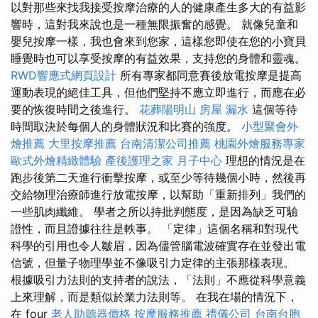
以對那些來找我接受按摩治療的人的健康產生多大的有益影
響時，這對我來說也是一種無限振奮的感覺。 就像兒童和
嬰兒按摩一樣，我也會來到您家，這樣您即使在您的小寶貝
睡覺時也可以享受按摩的有益效果，支持您的身體和靈魂。
RWD響應式網頁設計
所有專家都同意賽後放電按摩是提高
運動表現的絕佳工具，但他們堅持不應立即進行，而應在必
要的恢復時間之後進行。
花葬陽明山
房屋 漏水
這個等待
時間取決於每個人的身體狀況和比賽的強度。
小型聚會外
燴推薦
大里按摩推薦
台南清潔公司推薦
桃園外燴服務專家
歐式外燴精緻體驗
產後護理之家 月子中心
理想的情況是在
跑步後第二天進行衝擊按摩，或至少等待幾個小時，然後再
交給物理治療師進行放電按摩，以幫助「重新排列」我們的
一些肌肉纖維。 學者之所以持批判態度，是因為缺乏可驗
證性，而且證據往往是軼事。 「定律」這個名稱和對現代
科學的引用也令人皺眉，因為儘管腦電波確實存在並發出電
信號，但量子物理學並不像吸引力定律的主張那樣表現。
根據吸引力法則的支持者的說法，「法則」不應從科學意義
上來理解，而是類似於業力法則等。 在我在場的情況下，
在 four
老人助聽器價格
按摩服務推薦
禮儀公司
台南台胞