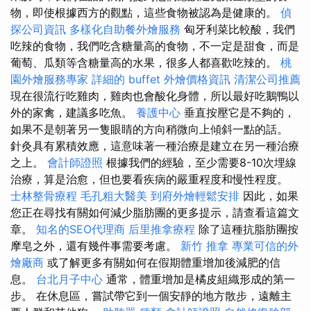
物，即使根據西方的觀點，這些食物被認為是健康的。
偵
探公司資訊
多樣化自助餐外燴服務
匈牙利菜比較酸，我們
吃辣的食物，我們吃含糖量高的食物，不一定是甜食，而是
葡萄、瓜類等含糖量高的水果，很多人都喜歡吃辣的。
桃
園外燴服務專家
詳細的 buffet 外燴價格資訊
清潔公司推薦
現在很流行吃雞肉，雞肉也會酸化身體，所以最好吃鵝鴨以
外的家禽，建議多吃魚。
養護中心
垂直按壓它是不夠的，
如果不是朝著另一隻眼睛的方向稍微向上傾斜一點的話。
針灸具有累積效應，這意味著一種治療是建立在另一種治療
之上。
會計師證照
根據我們的經驗，至少需要8-10次埋線
治療，算是治愈，但也要看疾病的嚴重程度和慢性程度。
士林整骨療程
毛孔粗大醫美
到府外燴輕鬆安排
因此，如果
您正在尋找有關如何減少脂肪團的更多提示，請查看這篇文
章。
知名的SEO代理商
后里推拿療程
除了這種抗脂肪團按
摩皂之外，還有幾件事需要考慮。
新竹 推拿
專業可信的外
燴廠商
或了解更多有關如何在假期體重增加後減肥的信
息。
台北月子中心
通常，體重增加是橘皮組織形成的第一
步。 在休息區，嘗試帶它到一個安靜的地方散步，遠離主