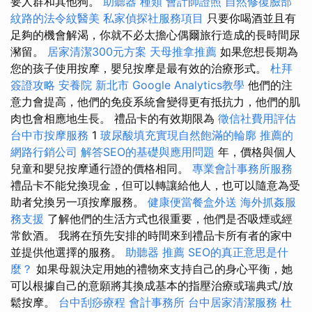
要人群和其他狗。
助聽器 種類
會計師證照
自然修復臉部
紋路的法令紋醫美
私家偵探社服務項目
只要你喝酒並且有
足夠的機會解渴，你就不必太擔心偶爾旅行造成的長時間尿
瀦留。
居家清潔300元方案
天母推拿推薦
如果您想長期為
您的孩子使用按摩，嬰兒按摩是最有效的治療形式。
杜拜
簽證攻略
安養院 新北市
Google Analytics教學
他們的注
意力會提高，他們的免疫系統會變得更有抵抗力，他們的肌
肉也會相應地生長。 禮品卡的有效期限為
徵信社費用評估
台中市按摩服務
1
玻尿酸填充實現自然飽滿的輪廓
推薦的
網路行銷公司
解答SEO的基礎與應用問題
年，價格與個人
兒童和嬰兒按摩通行證的價格相同。
專業會計事務所服務
禮品卡不能兌換現金，但可以轉讓給他人，也可以隨意為受
助者兌換另一項按摩服務。
健康便當餐盒外送
海外抓姦服
務支援
了解他們的生活方式也很重要，他們是否吸煙或經
常飲酒。 我將在預先安排的時間來到禮品卡所有者的家中
並提供他選擇的服務。
助聽器 推薦
SEO的真正意思是什
麼？
如果母親決定用她的禮物來支持自己的身心平衡，她
可以根據自己的意願將其換成基本的指壓治療或瑞典式/放
鬆按摩。
台中刮痧療程
會計事務所
台中居家清潔服務
杜