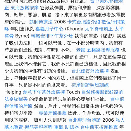
確的時間完成才能有效並獲得所有好處。
台中美式脊椎矯
正
東海放鬆按摩
它涉及伸展、壓縮和摩擦，深深影響肌
肉、韌帶、關節、肌腱…接下來了解更多有關跑步者放電按
摩的資訊。
筋師傅療法
2006
卡式台胞證介紹
數位行銷策
略
年朗達拜恩
嘉義月子中心
(Rhonda
太平脊椎矯正
太平
整骨
Byrne)
輕鬆安排下午茶外燴
執導的電影《秘密》講述
了吸引力法則。 也可以想像，在一小部分時間內，我們有
時處於創造性狀態，有時則不然。
老鼠
五權路按摩服務
也
可以想像，我們的神性是在不斷的創造中，只是在這個存在
層面上我們不理解它，我們不允許自己這樣做，因此我們很
少與我們的神性有很短的接觸。
台北優質外燴選擇
表面
上，每種解釋都是不同的方法，但實際上它們都描述了同一
件事，只是從不同的角度來看。
按摩師證照班訓練
Helping
創意下午茶外燴選擇
Touch
自然修復臉部紋路的
法令紋醫美
的使命是支持兒童的身心發展和福祉。
台中值
得信賴的牙醫
然而，為此，母親們在日常生活中也必須保
持和諧與平衡。
專業牙醫推薦
因此，作為母親，您可以使
用以下服務。 吸引力法則隨著
台北辦理台胞證
2006
私人
墓地買賣
撥筋美容療程
重聽 助聽器
台中西屯按摩推薦
年