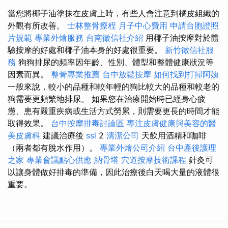
當您將椰子油塗抹在皮膚上時，有些人會注意到橘皮組織的
外觀有所改善。
士林整骨療程
月子中心費用
申請台胞證照
片規範
專業外燴服務
台南徵信社介紹
用椰子油按摩對於體
驗按摩的好處和椰子油本身的好處很重要。
新竹徵信社服
務
狗狗排尿的頻率因年齡、性別、體型和整體健康狀況等
因素而異。
整骨專業推薦
台中放鬆按摩
如何找到打掃阿姨
一般來說，較小的品種和較年輕的狗比較大的品種和較老的
狗需要更頻繁地排尿。 如果您在治療開始時已經身心疲
憊、患有嚴重疾病或生活方式勞累，則需要更長的時間才能
取得效果。
台中按摩排毒討論區
專注皮膚健康與美容的醫
美皮膚科
建議治療後
ssl
2
清潔公司
天飲用酒精和咖啡
（兩者都有脫水作用）。
專業外燴公司介紹
台中產後護理
之家
專業會議點心供應
納骨塔
穴道按摩技術課程
針灸可
以讓身體做好排毒的準備，因此治療後白天喝大量的液體很
重要。