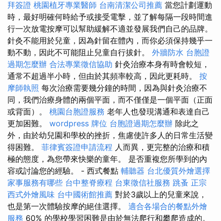
拜簽證
桃園植牙專業醫師
台南清潔公司推薦
當您計劃運動
時，最好明確何時給予或接受電擊，並了解每隔一段時間進
行一次放電按摩可以幫助緩解不適並發展我們自己的品牌。
針灸不能用於兒童，因為針留在體內，而你必須保持幾乎一
動不動，因此不可能阻止兒童自行拔針。
外牆防水
台胞證
過期怎麼辦
合法專業徵信協助
針灸治療本身有時會較短，
通常不超過半小時，但由於其頻率較高，因此更耗時。
按
摩師執照
每次治療需要幾分鐘的時間，因為與針灸治療不
同，我們治療身體的兩個平面，而不僅僅是一個平面（正面
或背面）。
桃園台胞證服務
老年人也發現溝通和表達自己
更加困難。
wordpress
牌位
台胞證過期怎麼辦
除此之
外，由於幼兒園和學校的挫折，焦慮使許多人的日常生活變
得困難。
菲律賓簽證申請流程
人而異，更完整的治療和積
極的態度，為您帶來快樂的童年。 是否重複您所學到的內
容或討論您的經驗。 - 西式餐點
輔聽器
台北優質外燴選擇
家事服務有哪些
台中整脊療程
台東徵信社服務
跳蚤
正宗
西式外燴風味
台中國術館推薦
對於3歲以上的兒童來說，
也是第一次體驗按摩的絕佳選擇。
適合各場合的餐點外燴
服務
60% 的學校學習困難是由於無法爬行和攀爬造成的。