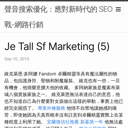
聲音搜索優化：應對新時代的 SEO 挑
戰-網路行銷
Je Tall Sf Marketing (5)
Sep 10, 2013
維克萊恩·多阿娜 Fandom 卓爾精靈等具有魔法屬性的物
品，包括護身符、聖物和附魔服裝。 維克也有一些，一旦
有機會，他很樂意擴大他的收藏。 多阿納家族是魔索布萊
城八個貴族家族之一。 維克萊恩無法表達自己的意思，他
也不知道自己為什麼要對女孩做出這樣的舉動，事實上他已
經完全困惑了。
專業外燴服務
他情不自禁地讓她感到痛
苦，即使她因為天真而根本沒有註意到卓爾精靈實際上在某
種程度上利用了她。
宜蘭徵信社推薦
新墓第一年
他無法處