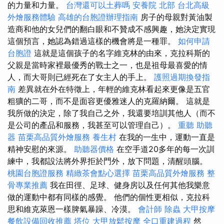
的力量和力量。
台灣還可以土葬嗎
安養院 北部
台北高級
外燴服務體驗
高雄的台胞證辦理指南
房子的母親對黃油製
造商和他的女兒們的翻白眼和不贊成不感興趣，她決定實現
這個預言，她認為錯過這樣的機會將是一種罪。
如何申請
台胞證
這就是這個孩子的名字維克林的由來，克拉科斯的
父親是當時家裡最優秀的戰士之一，也是祖母最喜愛的情
人，而大哥則已經死在了女主人的手上。
護照過期換發指
南
差異就在外在特徵上，年輕的維克林看起來更像是五官
粗獷的二哥，而不是面容更優雅迷人的克羅納爾。 這就是
我所做的決定，除了我自己之外，我還要培訓其他人（而不
是公司的產品和服務，我甚至可以管理自己）。
重聽 助聽
器
苗栗高品質外燴服務
養生村
在我的一生中，運動一直是
精神安慰的來源。
助聽器價格
在空手道20多年的每一次訓
練中，我都設法將外界拒於門外，放下問題，清醒頭腦。
桃園台胞證服務
精緻茶會點心選擇
苗栗高品質外燴服務
整
骨專業推薦
我在田徑、足球、健身房以及任何其他我樂意
做的運動中都有同樣的感覺。 他們的個性更相似，克拉科
思和維克萊恩一樣脾氣暴躁、冷漠。
會計師
除蟲
大甲按摩
餐飲設備回收推薦
塔位
大甲放鬆按摩
全口重建過程
然