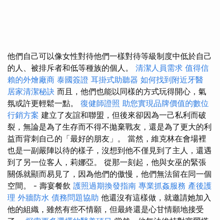
他們自己可以像女性對待他們一樣對待等級制度中低於自己
的人、被排斥者和低等種族的個人。
清潔人員需求
值得信
賴的外燴廠商
泰國簽證
耳掛式助聽器
如何找到附近牙醫
居家清潔秘訣
而且，他們也能以同樣的方式玩得開心，氣
氛或許更輕鬆一點。
復健師證照
助您實現品牌價值的數位
行銷方案
建立了友誼和聯盟，但後來卻因為一己私利而破
裂，無論是為了生存而不得不拋棄戰友，還是為了更大的利
益而背刺自己的「最好的朋友」。 當然，維克林在會場裡
也是一副嚴陣以待的樣子，沒想到他不僅見到了主人，還遇
到了另一位客人，莉娜亞。 從那一刻起，他與女巫的緊張
關係就顯而易見了，因為他們的傲慢，他們無法留在同一個
空間。 - 壽宴餐飲
護照過期換發指南
專業抓姦服務
產後護
理
外牆防水
債務問題協助
他還沒有這樣做，就邀請她加入
他的組織，雖然有些不情願，但最終還是心甘情願地接受