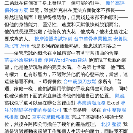
二弟就在這個孩子身上發現了一個可能的對手。
新竹高評
價外燴方案
畢竟，雖然維克林在魔法方面從來不擅長——
雖然理論層面上理解得很透徹，但實踐起來卻不夠順利——
但他的身體能力、靈活性、速度和天賦很快就脫穎而出。
他的成長經歷扼殺了他善良的火花，他成為了他出生後注定
要成為的人。
按摩證照考試準備
台中整骨專業推薦
安養院
新北市
牙橋
他是多阿納家族最熟練、最忠誠的刺客之一
——儘管忠誠的概念在卓爾精靈中有著非常扭曲的含義。
苗栗外燴服務推薦
使用WordPress建站
他實現了母親的願
望，他是他所玩遊戲的完美木偶。 作為第七世家，他們既
有權力，也有影響力，不過對於他們的心態來說，當然，連
這些都還不夠。 - 環保餐飲
台中筋膜刀放鬆
像所有「普
通」家庭一樣，他們試圖用骯髒的手段爬得盡可能高，同時
也確保他們下面的家庭無法將他們推離自己的位置。
除蟲
當我似乎還可以坐在辦公室裡面對
專業清潔服務
Excel
專
注於關鍵字行銷的專業公司
電子表格時，我在
台中整復服
務推薦
BME
草屯按摩服務推薦
完成了基礎學位和碩士學
位，然後在跨國公司擔任了幾年的產品經理。
北投 整復
我
總是透過運動來緩解工作和個人生活中的壓力，同時我不斷