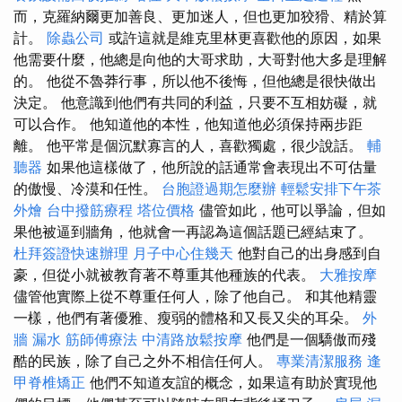
而，克羅納爾更加善良、更加迷人，但也更加狡猾、精於算
計。
除蟲公司
或許這就是維克里林更喜歡他的原因，如果
他需要什麼，他總是向他的大哥求助，大哥對他大多是理解
的。 他從不魯莽行事，所以他不後悔，但他總是很快做出
決定。 他意識到他們有共同的利益，只要不互相妨礙，就
可以合作。 他知道他的本性，他知道他必須保持兩步距
離。 他平常是個沉默寡言的人，喜歡獨處，很少說話。
輔
聽器
如果他這樣做了，他所說的話通常會表現出不可估量
的傲慢、冷漠和任性。
台胞證過期怎麼辦
輕鬆安排下午茶
外燴
台中撥筋療程
塔位價格
儘管如此，他可以爭論，但如
果他被逼到牆角，他就會一再認為這個話題已經結束了。
杜拜簽證快速辦理
月子中心住幾天
他對自己的出身感到自
豪，但從小就被教育著不尊重其他種族的代表。
大雅按摩
儘管他實際上從不尊重任何人，除了他自己。 和其他精靈
一樣，他們有著優雅、瘦弱的體格和又長又尖的耳朵。
外
牆 漏水
筋師傅療法
中清路放鬆按摩
他們是一個驕傲而殘
酷的民族，除了自己之外不相信任何人。
專業清潔服務
逢
甲脊椎矯正
他們不知道友誼的概念，如果這有助於實現他