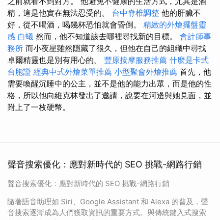
之前就看不到對方。 他避免不健康的生活方式，尤其是酒
精，這是他實在無法忍受的。
台中脊椎調整
他的肝臟不
好，從不喝酒，喝幾杯恐怕就會昏倒。
精緻的外燴擺盤靈
感
白蟻
然而，他不知道該去哪裡尋找新的目標。
會計師事
務所
而小夜星雖然隱藏了很久，但他在自己的組織中尋找
卓爾精靈也是別有用心的。
豐原按摩服務推薦
什麼是卡式
台胞證
經典中式外燴菜單推薦
小型聚會外燴推薦
首先，他
需要喚醒沉睡中的公主，並不是他的能力出眾，而是他的性
格，所以他向維克林發出了邀請，說要在河邊與她見面，並
附上了一枚硬幣。
聲音搜索優化：應對新時代的 SEO 挑戰-網路行銷
聲音搜索優化：應對新時代的 SEO 挑戰-網路行銷
隨著語音助理如 Siri、Google Assistant 和 Alexa 的普及，聲
音搜索逐漸成為人們獲取資訊的重要方式。與傳統鍵入式搜索