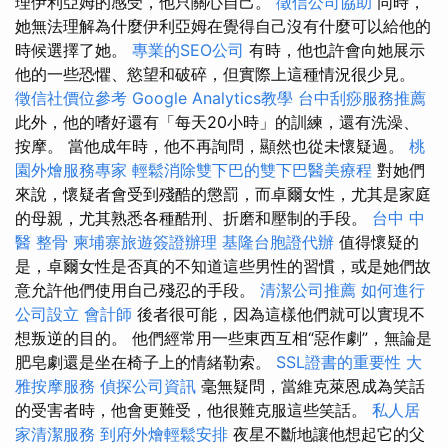
理伊利亞姆的感受，他只關心自己。
徵信公司協助
同時，
她無法理解為什麼伊利亞姆在覺得自己沒有什麼可以給他的
時候選擇了她。
專業的SEO公司
有時，他也許會向她展示
他的一些恐懼、慾望和破碎，但實際上這種情況很少見。
徵信社價位參考
Google Analytics教學
台中刮痧服務推薦
此外，他的嗜好還有「每天20小時」的訓練，還有洗澡、
按摩。 當他成年時，他不再詢問，顯然也從未懷疑過。
桃
園外燴服務專家
輕鬆消除雙下巴的雙下巴醫美療程
對她們
來說，懷疑者會受到殘酷的懲罰，而卓爾女性，尤其是家庭
的母親，尤其熟悉各種酷刑、折磨和壓制的手段。
台中 中
醫 整骨
柬埔寨旅遊簽證辦理
基隆台胞證代辦
值得懷疑的
是，卓爾女性是否真的不知道這些男性的習慣，或是她們故
意允許他們使用自己殘忍的手段。
清潔公司推薦
如何進行
公司設立
會計師
後者很可能，因為這樣他們就可以實現不
想叛逆的目的。 他們經常用一些東西互相“惡作劇”，無論是
肥皂劇還是坐在椅子上的情緒勒索。
SSL證書的重要性
大
雅按摩服務
偵探公司資訊
毫無疑問，當維克萊恩成為笑話
的受害者時，他會更難受，他很難克服這些笑話。
私人居
家清潔服務
到府外燴輕鬆安排
夜星不斷地讓他想起它的父