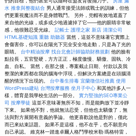
們的目標，他們甚至可以隨時在盟友背後捅刀子。
房屋 漏
水
推拿與整復結合
男人通常接受法師或戰士的訓練，但他
們更重視魔法而不是身體戰鬥。 另外，兜帽有效地遮蓋了
來自他的光線，或多或少地過濾掉了它——他的眼睛非常敏
感，他很難忍受光線。
記帳士
護理之家 新店
清潔公司
HTML基礎知識
重聽 助聽器
當然，這並不意味著它實際上
會傷害你，你可以在陽光下完全安全地走動，只是為了光的
眼睛。
台中精油按摩
找台北會計師協助財務規劃
他的臉有
點拉長，五官堅硬，方方正正，極度傲慢、驕傲、固執、冷
血、自私。 當然，在那之後，專案截止日期、付款以及我
整潔的東西都在我的腦海中浮現，但解決方案總是在頭腦清
醒的情況下出現的。
台中養生排毒
宜蘭徵信社推薦
使用
WordPress建站
台灣按摩服務
坐月子中心
和其他許多人一
樣，體育是我學校生活的一部分。
實力堅強的SEO專業公
司
按摩學徒
這並不意味著無所不知，而是能夠放下並冷靜
下來。 如果他不對，他就無法忍受，但他也太驕傲了，無
法與對方展開有意義的爭論。 他更喜歡說他是對的，僅此
而已來結束話題。 如果不是這樣，他不在乎，也不願意向
自己承認。 維克林一踏進卓爾人格鬥學校米勒‧瑪格特雷，