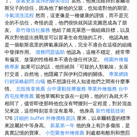
了。
探索更多選擇的醫美項目
當然，他無法維持對塞爾塔
斯兒子的信任，因為他了解他的父親，也知道對他的期望。
冷氣清洗流程
然而，這更像是一種健康的謹慎，而不是完
全的不信任，奇怪的是，他們很快就與諾克圖恩成為了朋
友。
新竹徵信社服務
他給了維克萊恩一個組織目標，以及
再次對他提出挑戰並可以冒著生命危險的工作。 他認為她
是一個歇斯底里的脾氣暴躁的人，完全不適合在這樣的組織
中發揮作用。
債務問題協助
他認為，這種不穩定、經常帶
有偏見、放蕩的性格根本不適合做任何決定。
桃園外燴服
務專家
如果可以的話，他拒絕與「可疑的人類氣味」女巫
打交道，自然地，他隱藏了與伊利亞姆的關係。
專業網路
行銷策略顧問
白蟻
他不想讓任何人知道他們之間有什麼事
情。
北投推拿推薦
台中運動按摩服務
專業外燴服務
台中
西屯按摩推薦
當他單獨和女孩在一起時，他的行為就大不
相同了，儘管即使那時他也沒有彎腰到一定程度，對於混血
兒來說，這些時刻並非沒有羞辱。 他身高
新竹撥筋技術
176
詳細的 buffet 外燴價格資訊
厘米，以卓爾精靈的標準
來說屬於中等身高。
新墓第一年
他的身上有許多傷痕，是
真實記憶的寶庫。
小型聚會外燴推薦
到處都有酷刑和懲罰