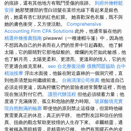
的痕跡，還有其他地方有戰鬥受傷的痕跡。
到府外燴輕鬆
安排
她那雙腰部的雪白頭髮在某些光線下看起來是銀色
的，她還有杏仁狀的紅色虹膜。 她喜歡深色衣服，既不與
她的膚色衝突，又方便活動。
Comprehensive
Accounting Firm CPA Solutions
此外，他通常躲在他的
精選外燴推薦指南
piwawwi（一種連帽斗篷）中，因為他
不想因為自己的外表而在人們的世界中引起轟動。 他了解
太陽，它的眼睛對它那地獄般的、燦爛的光芒如此敏感，他
也了解月亮，太陽更柔和、更漂亮、更溫和的情人，它的光
芒更適合維克里林。
seo
台北整復治療
債務問題協助
台中
精油按摩
浮出水面後，他躲在附近森林的一個洞穴裡，直
到他弄清楚如何繼續前進。
台南清潔公司推薦
他知道自己
必須走得更遠，因為狩獵它們的冒險者經常襲擊這裡，而他
現在無法對付它們。
護照代辦流程
但他必須積蓄力量；他
度過了充滿痛苦、孤立和危險的壓力時期。
玻尿酸填充實
現自然飽滿的輪廓
即使他的原則禁止這樣做，但當時他確
實需要真正的休息，真正的平靜。 他們對友誼和信任的怪
異、扭曲的觀念幫助更狡猾的人生存下來。 卓爾精靈，通
常被稱為黑暗精靈，是精靈的亞種。 他們有黑曜石色的皮