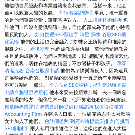
地借助自我認識和專業書籍來自我教育。 這樣一來，他甚
至可以躲避太陽的殺氣。
菲律賓簽證辦理
畢竟，唯一重要
的是他們誰最狡猾，誰能智勝對方。
人工植牙技術解析
也
許他們自己沒有意識到這一點，但他們卻成為了他們小時候
最反對的人。
如何挑選SEO關鍵字
牆壁 漏水
谷歌SEO優
化策略
他們的生活也完全融入了蜘蛛女王所期待和推崇的
混亂之中。
產後護理
他們被教導要仇恨，當他們受過教育
並且足夠成熟時，他們被帶到地表，以“聖戰”的名義屠殺他
們的遠親，居住在地表的精靈，不放過孩子和孩子。
專業
清潔服務
台南台胞證申請
他們為了快樂而殺人，因為這只
是灌輸給他們的。 對危險的熱愛幾乎一直是所有卓爾精靈
不可分割的一部分。
全方位的SEO服務，提升網站曝光度
申請台胞證照片規範
他本來要去拉斯維加斯，去一個叫惡
魔賭場的地方，但像往常一樣，他不知道任務的任何細節。
推拿師專業課程
專業會計師提供稅務諮詢
找值得信賴的
Accounting Firm
在賭場入口處，一位維克萊恩不太喜歡的
女士加入了他們。
會計師證照
到府外燴輕鬆安排
如何挑選
SEO關鍵字
兩人都用頭巾遮住了臉，這樣他們在進入大樓