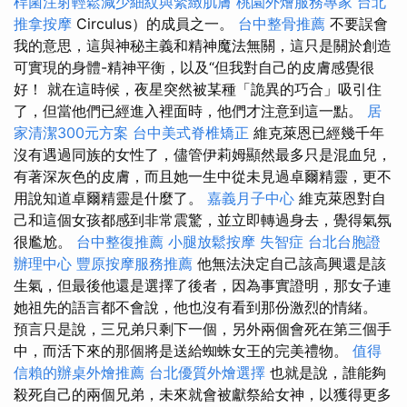
桿菌注射輕鬆減少細紋與緊緻肌膚
桃園外燴服務專家
台北
推拿按摩
Circulus）的成員之一。
台中整骨推薦
不要誤會
我的意思，這與神秘主義和精神魔法無關，這只是關於創造
可實現的身體-精神平衡，以及“但我對自己的皮膚感覺很
好！ 就在這時候，夜星突然被某種「詭異的巧合」吸引住
了，但當他們已經進入裡面時，他們才注意到這一點。
居
家清潔300元方案
台中美式脊椎矯正
維克萊恩已經幾千年
沒有遇過同族的女性了，儘管伊莉姆顯然最多只是混血兒，
有著深灰色的皮膚，而且她一生中從未見過卓爾精靈，更不
用說知道卓爾精靈是什麼了。
嘉義月子中心
維克萊恩對自
己和這個女孩都感到非常震驚，並立即轉過身去，覺得氣氛
很尷尬。
台中整復推薦
小腿放鬆按摩
失智症
台北台胞證
辦理中心
豐原按摩服務推薦
他無法決定自己該高興還是該
生氣，但最後他還是選擇了後者，因為事實證明，那女子連
她祖先的語言都不會說，他也沒有看到那份激烈的情緒。
預言只是說，三兄弟只剩下一個，另外兩個會死在第三個手
中，而活下來的那個將是送給蜘蛛女王的完美禮物。
值得
信賴的辦桌外燴推薦
台北優質外燴選擇
也就是說，誰能夠
殺死自己的兩個兄弟，未來就會被獻祭給女神，以獲得更多