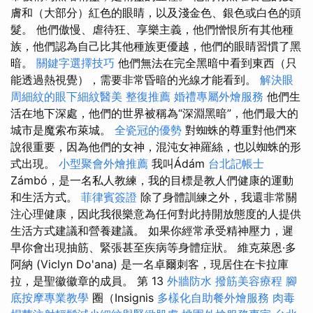
膚和（大部分）紅色的眼睛，以及淺金色、銀色或白色的頭
髮。 他們傲慢、虐待狂、享樂主義，他們憎恨所有其他種
族，他們認為自己比其他種族更優越，他們的眼睛習慣了黑
暗。
關鍵字選擇技巧
他們無法在完全黑暗中看到東西（只
能透過熱視覺），需要非常昏暗的光線才能看到。
解決眼
周細紋的眼下細紋醫美
整復推薦
婚禮專屬外燴服務
他們生
活在地下深處，他們的世界被稱為“深淵黑暗”，他們最大的
城市是魔索布萊城。
全瓷冠的優勢
對蜘蛛的尊重對他們來
說很重要，因為他們的女神，混沌女神羅絲，也以蜘蛛的形
式出現。
小型聚會外燴推薦
我叫Ádám
台北記帳士
Zámbó，是一名私人教練，我的目標是教人們健康的運動
和生活方式。
菲律賓簽證
除了身體訓練之外，我還非常關
注心理健康，因此我很樂意為任何對此持開放態度的人提供
生活方式建議和營養建議。 如果你經常承受精神壓力，遲
早你會出現抽筋、緊張甚至疾病等身體症狀。 維克萊恩·多
阿納 (Viclyn Do'ana) 是一名卓爾刺客，現居住在卡拉庫
拉，是聖徽徽章的成員。 第 13
外牆防水
撥筋美容療程
腳
底按摩專業教學
圈（Insignis
多樣化自助餐外燴服務
肉毒