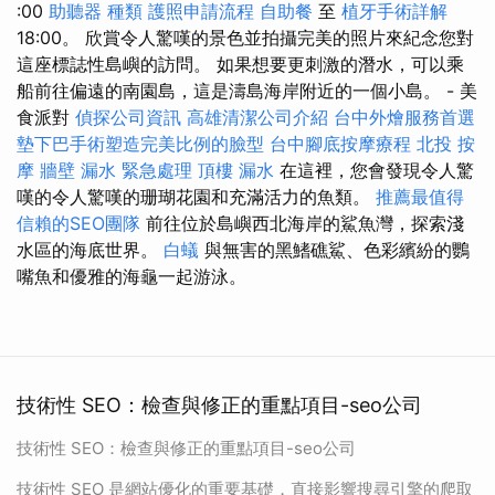
:00
助聽器 種類
護照申請流程
自助餐
至
植牙手術詳解
18:00。 欣賞令人驚嘆的景色並拍攝完美的照片來紀念您對
這座標誌性島嶼的訪問。 如果想要更刺激的潛水，可以乘
船前往偏遠的南園島，這是濤島海岸附近的一個小島。 - 美
食派對
偵探公司資訊
高雄清潔公司介紹
台中外燴服務首選
墊下巴手術塑造完美比例的臉型
台中腳底按摩療程
北投 按
摩
牆壁 漏水 緊急處理
頂樓 漏水
在這裡，您會發現令人驚
嘆的令人驚嘆的珊瑚花園和充滿活力的魚類。
推薦最值得
信賴的SEO團隊
前往位於島嶼西北海岸的鯊魚灣，探索淺
水區的海底世界。
白蟻
與無害的黑鰭礁鯊、色彩繽紛的鸚
嘴魚和優雅的海龜一起游泳。
技術性 SEO：檢查與修正的重點項目-seo公司
技術性 SEO：檢查與修正的重點項目-seo公司
技術性 SEO 是網站優化的重要基礎，直接影響搜尋引擎的爬取