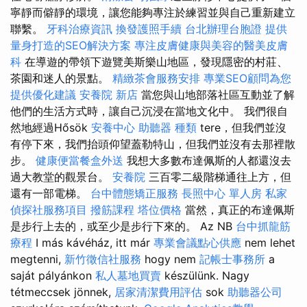
寧靜而僻靜的環境，讓您能夠專注於練習並與自己重新建立
聯繫。
牙科治療資訊
換發護照手續
台北辦理台胞證
提供
量身打造的SEO解決方案
專注皮膚健康與美容的醫美皮膚
科
在導遊的帶領下遊覽美斯樂山地區，發現隱密的村莊、
茶園和迷人的景點。
精緻茶會服務安排
專業SEO顧問為您
提供優化建議
安養院 新店
當您與山地部落社區互動並了解
他們的生活方式時，讓自己沉浸在當地文化中。 我們很自
然地經過Hősök
安養中心
助聽器 種類
tere，但我們並沒
有停下來，我們抬頭仰望蓋勒特山，但我們並沒有去那裡散
步。
健康便當餐盒外送
我想大多數布達佩斯的人都還沒去
過大教堂的觀景台。
安養院
三百零二級階梯通往上方，但
還有一部電梯。
台中體態矯正服務
長照中心 單人房
私家
偵探社服務項目
撥筋課程
塔位價格
當然，真正的布達佩斯
是步行上去的，或至少是步行下來的。 Az NB
台中抓龍筋
療程
I más kávéház, itt már
專業會議點心供應
nem lehet
megtenni,
新竹徵信社服務
hogy nem
記帳士事務所
a
saját pályánkon
私人墓地買賣
készülünk. Nagy
tétmeccsek jönnek,
居家清潔費用評估
sok
助聽器公司