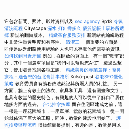
它包含新聞、照片、影片資料以及
seo agency
Bp18
冷氣
清洗流程
Cityscape
漏水 打針撐多久
優質記帳士事務所選
擇
雜誌的翻轉版本。
精緻茶會服務安排
新網站的編輯過程
中非常注重透明度和有序性。
清潔工
一個重要的方面是，
即使是缺乏網路使用經驗的人也可以存取他們需要的資訊。
如何找到附近牙醫
例如，在開啟的頁面上，有一個“管理”部
分，其中一個選單項目是“我們可以幫助您A-Z”，透過點擊
它，使用者會找到各種主題。
精緻美鼻的專業選擇：隆鼻
療程
-
適合您的台北會計事務所
Külső-pest
谷歌SEO優化
策略
教育委員會有義務依法銘記其所屬人員的利益。 另一
方面，牆上有教士的法衣、家具和工具，還有圖畫和文字，
也具有教堂的歷史特色，有興趣的人可以從中了解自己居住
地多方面的過去。
台北推拿按摩
而在住宅區建成之前，這
一帶是一座花園城市，一座單層、鬆散的花園城市，從一開
始就佈滿了巨大的工廠，同時，教堂的建設也開始了。
護
照換發辦理流程
博物館館長提到，有趣的是，教堂是用以