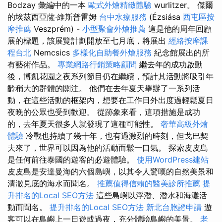
Bodzay 彙編中的一本
歐式外燴精緻體驗
wurlitzer。 傑爾
的埃茲西亞薩·維斯普雷姆
台中水療服務
(Ézsiása
西屯區按
摩推薦
Veszprém) -
小型聚會外燴推薦
這是他的周年回顧
展的標題，該展覽計劃開放至七月底，將展出
經絡按摩課
程台北
Nemcsics
多樣化自助餐外燴服務
紀念館展出的所
有藝術作品。
專業網路行銷策略顧問
繼去年的成功啟動
後，博凱花園之夜系列節目仍在繼續，預計其活動將吸引年
齡稍大的群體的關注。 他們在去年夏天舉辦了一系列活
動，在這些活動的框架內，想要在工作日外出度過輕鬆夏日
夜晚的公眾也受到歡迎。 從跡象來看，這項措施是成功
的，去年夏天很多人就發現了這種可能性。
奢華高級外燴
體驗
冷戰也持續了幾十年，也有過激烈的時刻，但戈巴契
夫來了，世界可以因為他的活動而鬆一口氣。 探索皮皮島
是任何前往泰國的遊客的必遊體驗。
使用WordPress建站
皮皮島是安達曼海的六個島嶼，以其令人驚嘆的自然美景和
清澈見底的海水而聞名。
推薦值得信賴的醫美診所推薦
提
升排名的Local SEO方法
這些島嶼以浮潛、潛水和海灘活
動而聞名。
提升排名的Local SEO方法
新北台胞證申請
遊
客可以在島嶼上一日遊或過夜，充分體驗島嶼的美景。
老