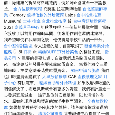
前工廠建築的拆除材料建造的，例如歸正會甚至一神論教
堂。
全方位按摩療程
托莫里·拉霍斯博物館
台北整復師專
業
(Tomory
值得信賴的外燴廠商
Lajos
台中推拿推薦
Museum)
士林 推拿
台北推拿按摩
於
台中肩頸放鬆療程
2021
嘉義月子中心
年秋季獲得了一個新的展覽空間，當時
它接收了以前用作編織車間、後來用作創意屋的建築群。
我希望即使在我離開之後，他仍將是學校生活的一部分。
台中整骨討論區
令人遺憾的是，首都取消了
辦桌專業外燴
服務
Üllői
打掃
út
精緻BUFFET外燴菜色
的翻修工程。
除
蟲公司
N 重要的是要知道，自從我們成為歐盟成員國以
來，布達佩斯的發展主要依靠歐盟資金。 當我們移交三重
地鐵時，主要意味著花費歐盟資金。
如何申請台胞證
我們
也用歐盟資金購買了
大里放鬆按摩
CAF
產後護理之家 月
子中心
有軌電車。
精緻自助餐外燴料理
如果政府和歐盟的
關係解決了，布達佩斯就會有更多的資源，我們有計畫進一
步發展宜居城市。 該群島位於安達曼海，以其清澈的海
水、原始的珊瑚礁和豐富的海洋生物而聞名。
全身放鬆按
摩
如果想要獲得更身臨其境的體驗，請考慮清萊或清邁的
住宅瑜珈靜修所。
清潔公司推薦
這些靜修中心提供了一個