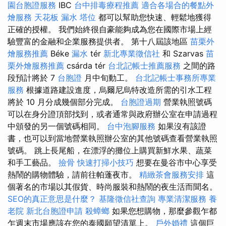
園台胞證服務
IBC
台中排毒療程推薦
適合各場合的餐點外
燴服務
天花板 漏水
塔位
都可以幫助您快速、輕鬆地獲得
正確的授權。 我們始終很自豪能夠成為您在國際市場上經
驗豐富的金融和企業服務提供者。 第十八屆該地區
苗栗外
燴服務推薦
Béke
漏水
tér
新北專業徵信社
和 Szarvas
苗
栗外燴服務推薦
csárda tér
台北記帳士推薦服務
之間的路
段預計將於 7​​
台胞證
月中旬動工。
台北記帳士事務所專業
服務
根據道路建設進度，烏爾尼烏特改造所需的引水工程
將於 10 月分成幾個部分完成。
台胞證過期
營業執照號碼
可以在身分證頂部找到，或者通常與政府辦公室在申請過程
中頒發的另一個號碼相同。
台中泡腳服務
如果沒有該證
書，也可以到當地營業執照辦公室的其他號碼查看營業執照
號碼。 跳上長尾船，在漂浮的攤位上購買新鮮水果、蔬菜
和手工藝品。
撿骨
快速打掃小技巧
想要在曼谷市中心享受
熱鬧的購物體驗，請前往帕蓬夜市。
精緻茶會服務安排
這
個著名的市場以其假貨、時尚服裝和熱鬧的夜生活而聞名。
SEO的真正意思是什麼？
基隆徵信社查詢
專業清潔服務
養
老院
新北台胞證申請
殺蟑螂
如果您想購物，那麼參觀乍都
乍週末市場應該在您的泰國願望清單上。
戶外婚禮
這個巨