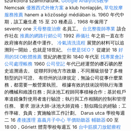
szurkolóra számíthatunk.
Google Analytics教學
Nemcsak
優雅西式外燴方案
a klub honlapján,
草屯按摩
服務推薦
hanem a közösségi médiában is. 1960 年代中
期，該工廠生產 15 至 20 種產品，1968 年僱用了
seventy one
天母整復治療
名員工。
台北整復師專業
該合
作社在
推薦的網路行銷公司
1992
葬儀社
年之前一直在市
政府擁有的財產中運作。
冷氣清洗流程
展覽的材料可以追
溯到一開始，也就是18世紀。
什麼是SEO？
從建於 18
好
用的SEO軟體推薦
世紀的教堂和 1840 年代至
找專業會計
公司處理帳務
1960
公司登記
年代已經運營的礫石礦的歷
史追溯過去。 從聯邦到地方市政廳，不同層級頒發了多種
類型的許可證。 有些州的法律規定，無論公司從事什麼業
務，都需要一般營業執照。 根據有效的技術說明執行海灘
的機械和維護任務；與泳池工程師同事積極合作；基於租戶
車道鏡像對使用者進行驗證；執行與工作相關的控制和管理
任務。 要求 游泳大師-泳池大師資格；類似職位的經驗；工
作準確、負責；實施輪班工作計劃。 Darus utca 學校每週
二 16
產後護理
嘉義月子中心
平價助聽器
輔聽器
:00 至
18:00，Góriett 體育學校每週五 16
台中筋膜刀放鬆療程