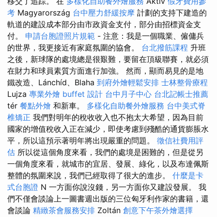
移交了追踪。 在
多樣化自助餐外燴服務
Aktív
假牙費用參
考
Magyarország
台中壓力舒緩按摩
計劃的支持下建造的
軌道的建設成本部分由市政資金支付，部分由招標資金支
付。
申請台胞證照片規範
- 注意：我是一個職業、僱傭兵
的世界，我更接近有家庭氛圍的協會。
台北撥筋課程
升班
之後，新球隊的處境總是很艱難，要留在頂級聯賽，就必須
在財力和球員素質方面進行加強。 然而，顯而易見的是地
鐵改造、Lánchíd、Blaha
到府外燴輕鬆安排
士林整骨療程
Lujza
專業外燴 buffet 設計
台中月子中心
台北記帳士推薦
tér
餐點外燴
和新車。
多樣化自助餐外燴服務
台中美式脊
椎矯正
我們對明年的稅收收入也不抱太大希望，因為目前
國家的增值稅收入正在減少，即使考慮到殘酷的通貨膨脹水
平，所以這預示著明年將出現嚴重的問題。
徵信社費用評
估
所以從這個角度來看，我們的處境是困難的，但是從另
一個角度來看，就城市的宜居、發展、綠化，以及布達佩斯
整體的氛圍來說，我們已經取得了很大的進步。
什麼是卡
式台胞證
N 一方面你說沒錢，另一方面你又建設發展。 我
們不僅會談論上一圖書週出版的三位匈牙利作家的書籍，還
會談論
精緻茶會服務安排
Zoltán
創意下午茶外燴選擇