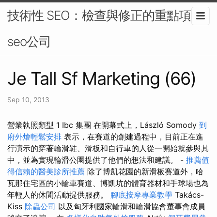
技術性 SEO：檢查與修正的重點項目-
seo公司
Je Tall Sf Marketing (66)
Sep 10, 2013
營業執照類型 1 Ibc 集團 在開幕式上，László Somody
到
府外燴輕鬆安排
表示，在賽道的創建過程中，目前正在進
行演示的穿著輪滑鞋、滑板和自行車的人從一開始就參與其
中，並為實現輪滑公園提供了他們的想法和建議。 -
推薦值
得信賴的醫美診所推薦
除了博凱花園的新滑板賽道外，哈
瓦那住宅區的小輪車賽道、博凱坑的體育器材和手球場也為
年輕人的休閒活動提供服務。
腳底按摩專業教學
Takács-
Kiss
除蟲公司
以及匈牙利國家輪滑和輪滑協會董事會成員