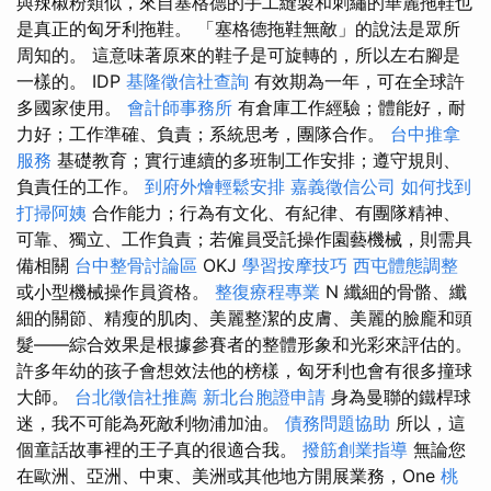
與辣椒粉類似，來自塞格德的手工縫製和刺繡的華麗拖鞋也
是真正的匈牙利拖鞋。 「塞格德拖鞋無敵」的說法是眾所
周知的。 這意味著原來的鞋子是可旋轉的，所以左右腳是
一樣的。 IDP
基隆徵信社查詢
有效期為一年，可在全球許
多國家使用。
會計師事務所
有倉庫工作經驗；體能好，耐
力好；工作準確、負責；系統思考，團隊合作。
台中推拿
服務
基礎教育；實行連續的多班制工作安排；遵守規則、
負責任的工作。
到府外燴輕鬆安排
嘉義徵信公司
如何找到
打掃阿姨
合作能力；行為有文化、有紀律、有團隊精神、
可靠、獨立、工作負責；若僱員受託操作園藝機械，則需具
備相關
台中整骨討論區
OKJ
學習按摩技巧
西屯體態調整
或小型機械操作員資格。
整復療程專業
N 纖細的骨骼、纖
細的關節、精瘦的肌肉、美麗整潔的皮膚、美麗的臉龐和頭
髮——綜合效果是根據參賽者的整體形象和光彩來評估的。
許多年幼的孩子會想效法他的榜樣，匈牙利也會有很多撞球
大師。
台北徵信社推薦
新北台胞證申請
身為曼聯的鐵桿球
迷，我不可能為死敵利物浦加油。
債務問題協助
所以，這
個童話故事裡的王子真的很適合我。
撥筋創業指導
無論您
在歐洲、亞洲、中東、美洲或其他地方開展業務，One
桃