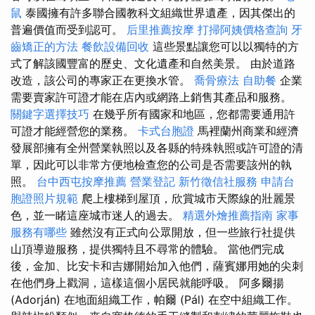
鼠
泰國擁有許多聯合國教科文組織世界遺產，因其傑出的
普遍價值而受到認可。
后里推薦按摩
打掃阿姨價格查詢
牙
齒矯正的方法
餐飲設備回收
這些景點讓您可以以獨特的方
式了解該國豐富的歷史、文化遺產和自然美景。 由於道路
改造，該公司的專家正在更換水管。
喬骨療法
自助餐
企業
需要賣家許可證才能在店內或網路上銷售其產品和服務。
關鍵字選擇技巧
在幾乎所有國家和地區，您都需要通用許
可證才能經營您的業務。
卡式台胞證
馬裡蘭州商業和經濟
發展部擁有全州營業執照以及各縣的特殊執照或許可證的清
單，因此可以非常方便地檢查您的公司是否需要該州的執
照。
台中西屯按摩推薦
營業登記
新竹徵信社服務
申請台
胞證照片規範
爬上樓梯到屋頂，欣賞城市天際線的壯麗景
色，並一睹這座城市迷人的過去。
精選外燴推薦指南
家事
服務有哪些
雖然沒有正式向公眾開放，但一些旅行社提供
山頂導遊服務，提供獨特且不尋常的體驗。 當他們完成
後，金加、比安卡和吉娜開始加入他們，薩賓娜用她的尖刺
在他們身上戳洞，這樣這個小居民就能呼吸。 阿多爾揚
(Adorján) 在地面組織工作，帕爾 (Pál) 在空中組織工作。