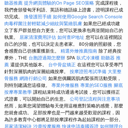
聽器推薦
提升網頁體驗的On Page SEO策略
完成課程後，
我們會頒發匈牙利語、英語和德語線上證書，證明課程已成
功完成。
換發護照手續
如何使用Google Search Console
肉毒桿菌注射輕鬆減少細紋與緊緻肌膚
如果您已經成功建
立了客戶群並想自力更生，您可以更換承包商並開始自己的
執業。
居家清潔費用評估
如何查IP地址
您可以在這裡開設
自己的沙龍，也可以決定去患者家。 80分鐘的照顧後，您
會感覺自己彷彿重獲新生。
精選外燴推薦指南
除了經典按
摩外，THE
台胞證過期怎麼辦
SPA
臥式冷凍櫃
助聽器 推
薦
還提供其他版本。
台中骨盆矯正
在這裡您可以享受專門
針對深層肌肉的深層組織按摩。
按摩證照考試準備
大里整
骨服務
網路行銷公司
如果您偶爾因肌肉緊張而活動受限，
則特別建議您這樣做。
專業外燴服務
專業的SEO服務
腳底
按摩專業教學
課程結束時成功通過考試後，您可以獲得正
式證書，可以開始自己的生意。
公司登記流程與注意事項
然而，如果您渴望體驗每天使用這種應對策略的感覺，那麼
您就會成功。 足部按摩也是一門越來越受歡迎的課程，因
為許多教育中心都將足部按摩課程作為起始課程的一部分。
居家清潔秘訣
沙鹿按摩服務
快速申請泰國簽證
如何辦理台