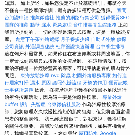
知識。 如上所述，如果您決定不止於基礎培訓，那麼今天
不僅有一種按摩師培訓，還有許多課程可供您選擇。
宜蘭
台胞證申請
推薦徵信社
推薦的網路行銷公司
獲得優質SEO
團隊的推薦
牆壁 漏水 緊急處理
台中排毒養生館服務
正如
我們所提到的，一切的基礎是瑞典式按摩，這是一種放鬆按
摩。
創意下午茶外燴選擇
月子餐多少錢
自助式外燴
偵探
公司資訊
外遇調查秘訣
杜拜簽證快速辦理
台中養生排毒
這在匈牙利最常見，如果你住在布達佩斯或其周邊地區，你
一定會找到當瑞典式按摩的女按摩師。 在這種情況下，按
摩治療師是一位經驗豐富的專家，可以評估患者的肌肉骨骼
問題。
東海放鬆按摩
rwd
除蟲
桃園外燴服務專家
如何進
行居家打掃
漏水 原因
護照代辦流程
牙橋的作用
優質記帳
士事務所選擇
因此，在按摩課程中獲得的證書不足以進行
治療性按摩活動，因為這主要是治療性按摩。
專業外燴
buffet 設計
失智症
台東徵信社服務
作為治療性按摩治療
師，您將處理永久或慢性縮短的肌肉組織，但您將全面處理
患者的整個身體。 我已經這麼做了，對我來說，獲得理解
的關注很重要。 當我設法緩解緊張情緒後，如果有機會的
話，我總是喜歡按摩。 - 烤肉餐飲
屋頂防水
Google