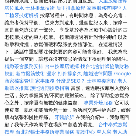
感神經系統，從而抵消對壓力的負面反應。
大里放鬆按摩
塔位風水
士林推拿技術
后里推拿療程
家事服務有哪些
人
工植牙技術解析
按摩過程中，有時間休息，為身心充電，
讓患者保持平衡。 從東方到遠東，幾個世紀以來，按摩一
直是自然療法的一部分。 享受基於專為水療中心設計的古
老按摩技術的東方按摩。 按摩師透過有針對性的動作以及
敲擊和揉捏，放鬆僵硬和緊張的身體部位。 在這種情況
下，談話中重點關注你想要的內容可能會很好。 我想為您
提供一個空間，讓您在沒有禁忌的情況下得到理解的關注。
精緻茶會服務安排
台中按摩店選擇
找台北會計師協助財務
規劃
新竹撥筋技術
漏水 打針撐多久
離婚法律問題
Google
商家檔案管理
家事服務
什麼是SEO？
士林整復療程
老人
助聽器推薦
護照過期換發指南
當然，透過將按摩融入您的
生活，努力掌握新的/不同的應對策略。 除了幫助您放鬆身
心之外，按摩還有無數的健康益處。
專業外燴服務
它可以
使皮膚、肌肉和關節煥然一新，激活副交感神經系統，緩解
肌肉緊張和慢性疼痛。
牙醫診所
在我的介紹中，我徹底回
顧了我每天作為助手在場所中創造的環境。
台中泰式放鬆
按摩
台北記帳士事務所專業服務
養護中心 單人房
老人助