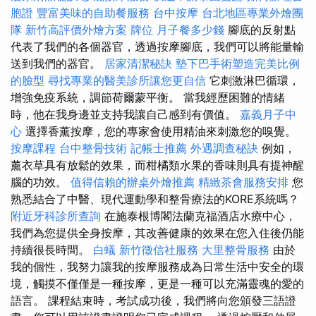
胞證
豐富美味的自助餐服務
台中按摩
台北地區專業外燴團
隊
新竹高評價外燴方案
牌位
月子餐多少錢
腳底的反射點
代表了我們的各個器官，透過按摩腳底，我們可以將能量輸
送到我們的器官。
居家清潔秘訣
墊下巴手術塑造完美比例
的臉型
尋找專業的醫美診所讓您更自信
它刺激淋巴循環，
增強免疫系統，調節荷爾蒙平衡。 當我經歷困難的情緒
時，他在我身邊並支持我讓自己感到有價值。
嘉義月子中
心
選擇香薰按摩，您的專家會使用精油來刺激您的嗅覺。
按摩課程
台中整骨技術
記帳士推薦
外遇調查秘訣
例如，
薰衣草具有放鬆的效果，而柑橘類水果的香味則具有提神醒
腦的功效。
值得信賴的辦桌外燴推薦
精緻茶會服務安排
您
熟悉結合了中醫、現代運動學和整骨療法的KORE系統嗎？
附近牙科診所查詢
在施泰根博閣法蘭克福酒店水療中心，
我們為您提供全身按摩，其改善健康的效果在您入住後仍能
持續很長時間。
白蟻
新竹徵信社服務
大里整骨服務
由於
我的個性，我努力讓我的按摩服務成為日常生活中安全的環
境，觸摸不僅僅是一種按摩，更是一種可以充滿靈魂的愛的
語言。 課程結束時，考試成功後，我們將向您頒發三語證