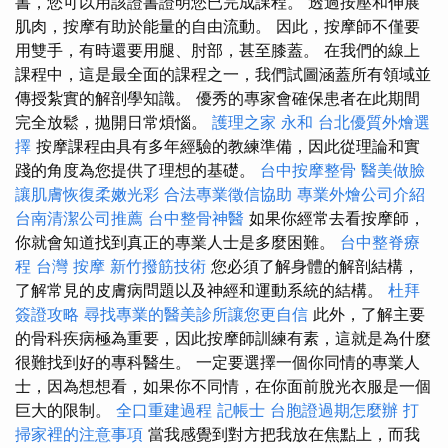
書，您可以用該證書證明您已完成課程。 透過按壓和伸展
肌肉，按摩有助於能量的自由流動。 因此，按摩師不僅要
用雙手，有時還要用腿、肘部，甚至膝蓋。 在我們的線上
課程中，這是最全面的課程之一，我們試圖涵蓋所有領域並
傳授紮實的解剖學知識。 優秀的專家會確保患者在此期間
完全放鬆，拋開日常煩惱。
護理之家 永和
台北優質外燴選
擇
按摩課程由具有多年經驗的教練準備，因此從理論和實
踐的角度為您提供了理想的基礎。
台中按摩整骨
醫美做臉
讓肌膚恢復柔嫩光彩
合法專業徵信協助
專業外燴公司介紹
台南清潔公司推薦
台中整骨神醫
如果你經常去看按摩師，
你就會知道找到真正的專業人士是多麼困難。
台中整脊療
程
台灣 按摩
新竹撥筋技術
您必須了解身體的解剖結構，
了解常見的皮膚病問題以及神經和運動系統的結構。
杜拜
簽證攻略
尋找專業的醫美診所讓您更自信
此外，了解主要
的骨科疾病極為重要，因此按摩師訓練有素，這就是為什麼
很難找到好的專科醫生。 一定要選擇一個你同情的專業人
士，因為想想看，如果你不同情，在你面前脫光衣服是一個
巨大的限制。
全口重建過程
記帳士
台胞證過期怎麼辦
打
掃家裡的注意事項
當我感覺到對方把我放在焦點上，而我