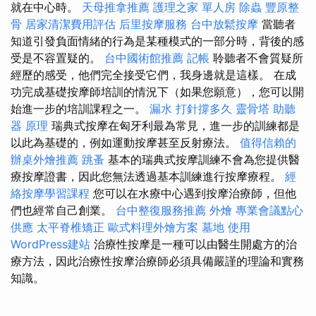
就在中心時。
天母推拿推薦
護理之家 單人房
除蟲
豐原整
骨
居家清潔費用評估
后里按摩服務
台中放鬆按摩
當聽者
知道引發負面情緒的行為是某種模式的一部分時，背後的感
受是不容置疑的。
台中國術館推薦
記帳
聆聽者不會質疑所
經歷的感受，他們完全接受它們，我身邊就是這樣。 在成
功完成基礎按摩師培訓的情況下（如果您願意），您可以開
始進一步的培訓課程之一。
漏水 打針撐多久
靈骨塔
助聽
器 原理
瑞典式按摩在匈牙利最為常見，進一步的訓練都是
以此為基礎的，例如運動按摩甚至反射療法。
值得信賴的
辦桌外燴推薦
跳蚤
基本的瑞典式按摩訓練不會為您提供醫
療按摩證書，因此您無法透過基本訓練進行按摩療程。
經
絡按摩學習課程
您可以在水療中心遇到按摩治療師，但他
們也經常自己創業。
台中整復服務推薦
外燴
專業會議點心
供應
太平脊椎矯正
歐式料理外燴方案
墓地
使用
WordPress建站
治療性按摩是一種可以由醫生開處方的治
療方法，因此治療性按摩治療師必須具備嚴謹的理論和實務
知識。