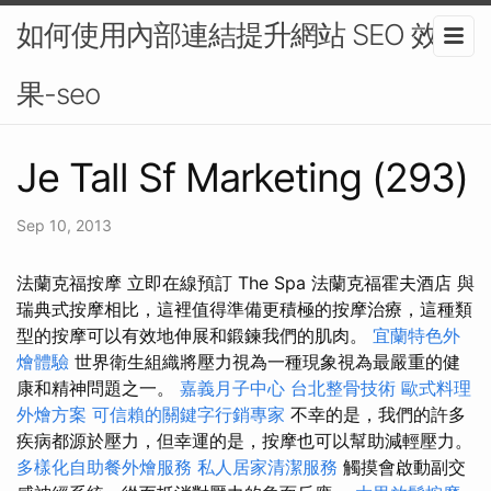
如何使用內部連結提升網站 SEO 效
果-seo
Je Tall Sf Marketing (293)
Sep 10, 2013
法蘭克福按摩 立即在線預訂 The Spa 法蘭克福霍夫酒店 與
瑞典式按摩相比，這裡值得準備更積極的按摩治療，這種類
型的按摩可以有效地伸展和鍛鍊我們的肌肉。
宜蘭特色外
燴體驗
世界衛生組織將壓力視為一種現象視為最嚴重的健
康和精神問題之一。
嘉義月子中心
台北整骨技術
歐式料理
外燴方案
可信賴的關鍵字行銷專家
不幸的是，我們的許多
疾病都源於壓力，但幸運的是，按摩也可以幫助減輕壓力。
多樣化自助餐外燴服務
私人居家清潔服務
觸摸會啟動副交