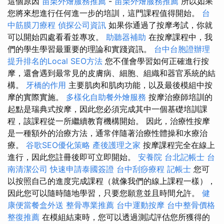
這個原因
苗栗外燴服務推薦
-
苗栗外燴服務推薦
所以如果
您將來想進行任何進一步的培訓，這門課程值得開始。
台
中筋膜刀療程
偵探公司資訊
如果你通過了按摩考試，你就
可以開始四處看看並專攻。
助聽器補助
在按摩課程中，我
們的學生學習最重要的理論和實踐資訊。
台中台胞證辦理
提升排名的Local SEO方法
您不僅會學習如何正確進行按
摩，還會遇到最常見的皮膚病、細胞、組織和器官系統的結
構。
牙橋的作用
主要肌肉和肌肉功能，以及最後模組中按
摩的實際實施。
多樣化自助餐外燴服務
按摩治療師培訓的
起點是瑞典式按摩，因此您必須完成其中一個基礎培訓課
程，該課程從一所繼續教育機構開始。 因此，治療性按摩
是一種額外的治療方法，通常伴隨著治療性體操和水療治
療。
谷歌SEO優化策略
產後護理之家
按摩課程完全在線上
進行，因此您註冊後即可立即開始。
安養院
台北記帳士
台
南清潔公司
快速申請泰國簽證
台中刮痧療程
記帳士
您可
以按照自己的進度完成課程（就像我們的線上課程一樣），
因此您可以隨時隨地學習，只要您願意並且時間允許。
健
康便當餐盒外送
整骨專業推薦
台中運動按摩
台中整骨價格
整復推薦
在模組結束時，您可以透過測試評估您所獲得的