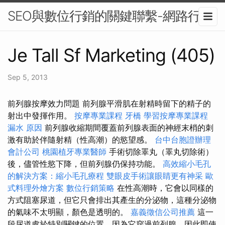
SEO與數位行銷的關鍵聯繫-網路行銷
Je Tall Sf Marketing (405)
Sep 5, 2013
前列腺按摩效力問題 前列腺平滑肌在射精時留下的精子的
射出中發揮作用。
按摩專業課程
牙橋
學習按摩專業課程
漏水 原因
前列腺收縮期間覆蓋前列腺表面的神經末梢的刺
激有助於伴隨射精（性高潮）的慾望感。
台中台胞證辦理
會計公司
桃園植牙專業醫師
手術切除睪丸（睪丸切除術）
後，儘管性慾下降，但前列腺仍保持功能。
高效縮小毛孔
的解決方案：縮小毛孔療程
雙眼皮手術讓眼睛更有神采
歐
式料理外燴方案
數位行銷策略
在性高潮時，它會以同樣的
方式阻塞尿道，但它只會排出其產生的分泌物，這種分泌物
的氣味不太明顯，顏色是透明的。
嘉義徵信公司推薦
這一
段尿道處於特別關鍵的位置，因為它穿過前列腺，因此即使