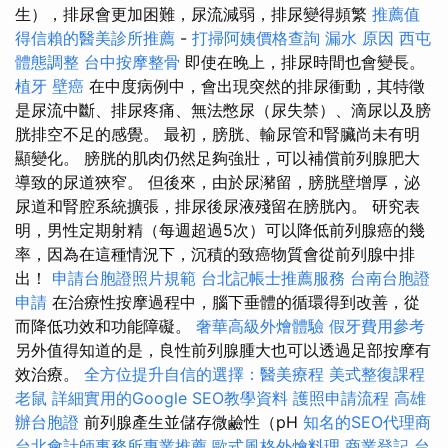
生），排尿會更加困難，尿流減弱，排尿變得頻繁
推薦值
得信賴的醫美診所推薦
-
打掃阿姨價格查詢
漏水 原因
西屯
體態調整
台中按摩整骨
即使在晚上，排尿時間也會變長。
植牙
壁癌
在中度病例中，會出現突然的排尿衝動，其特徵
是尿流中斷、排尿疼痛、無法憋尿（尿失禁）、滴尿以及膀
胱排空不足的感覺。 最初，膀胱、輸尿管和腎臟尚未有明
顯變化。 膀胱的肌肉仍然足夠強壯，可以補償前列腺肥大
導致的尿道狹窄。 但後來，由於尿瀦留，膀胱壁增厚，泌
尿道和腎腔系統擴張，排尿後尿液殘留在膀胱內。 研究表
明，男性定期射精（每週超過5次）可以降低前列腺癌的幾
率，因為在這種情況下，沉積的致癌物質會從前列腺中排
出！
申請台胞證照片規範
台北記帳士推薦服務
台南台胞證
申請
在治療性按摩過程中，腦下垂體的循環得到改善，從
而降低功效和功能障礙。
奢華高級外燴體驗
假牙費用參考
另外值得知道的是，良性前列腺腫大也可以透過足部按摩有
效治療。
全方位提升自信的選擇：醫美療程
美式整復課程
老鼠
詳細實用的Google SEO教學資料
護照申請流程
高雄
辦台胞證
前列腺產生並儲存微鹼性（pH
知名的SEO代理商
台北會計師事務所專業推薦
歐式風格外燴料理
商業登記
台