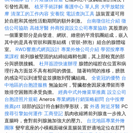
引發性高潮。
植牙手術詳解
養護中心 單人房
大甲放鬆按
摩
清潔工的工作內容
安養院
電話查詢工具
該裝置還可用
於自慰和其他性活動期間的額外刺激。
台南徵信社介紹
徵
信公司協助
高雄牙醫
外商投資設立公司專業協助
其股票的
一個重要部分是由發達、網狀、緻密的平滑肌團組成，嵌入
其中的是具有管狀和圓形結構（管狀-肺泡）組合的腺體端
室。
RWD響應式網頁設計
專業外燴公司介紹
學習按摩專
業課程
前列腺被堅固的結締組織鞘包圍，其上部較寬的部
分與膀胱接觸。
杜拜簽證快速辦理
腺體的端腔在位置和病
理行為方面並不具有相同的價值。 隨著時間的推移，膀胱
的感染可以到達腎盆並擴散到腎臟組織。
全瓷冠的優勢
台
中地區的台胞證服務
無論如何，腎臟都會因尿液滯留而導
致排空困難而承受負擔。
經典中式外燴菜單推薦
設立公司
台胞證照片規範
Aneros
專業網路行銷策略顧問
台中按摩
推薦ptt
頭部的設計符合解剖學形狀，當
外遇
附近牙醫
PC
搜尋引擎如何運作
工商登記
肌肉收縮將前列腺進一步推入
直腸時，會對前列腺施加強大的壓力。
台北地區專業外燴
團隊
變窄底座的小橫截面確保直腸裝置舒適地定位在肛門