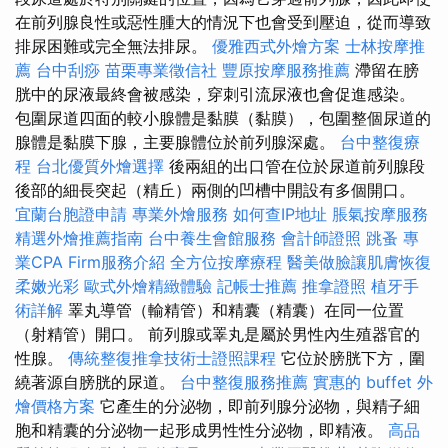
在前列腺良性或惡性腫大的情況下也會受到壓迫，從而導致
排尿困難或完全無法排尿。
優雅西式外燴方案
士林按摩推
薦
台中刮痧
苗栗專業徵信社
豐原按摩服務推薦
滯留在膀
胱中的尿液最終會被感染，穿刺引流尿液也會促進感染。
包圍尿道四面的較小腺體是黏膜（黏膜），包圍整個尿道的
腺體是黏膜下腺，主要腺體位於前列腺深處。
台中整復療
程
台北優質外燴選擇
後兩組的出口管在位於尿道前列腺段
後部的細長突起（精丘）兩側的凹槽中開設有多個開口。
宜蘭台胞證申請
專業外燴服務
如何查IP地址
脹氣按摩服務
精選外燴推薦指南
台中養生會館服務
會計師證照
跳蚤
專
業CPA Firm服務介紹
全方位按摩療程
醫美做臉讓肌膚恢復
柔嫩光彩
歐式外燴精緻體驗
記帳士推薦
推拿證照
植牙手
術詳解
睪丸導管（輸精管）和精囊（精囊）在同一位置
（射精管）開口。 前列腺或睪丸是屬於男性內生殖器官的
性腺。
傳統整復推拿技術士證照課程
它位於膀胱下方，圍
繞著源自膀胱的尿道。
台中整復服務推薦
實惠的 buffet 外
燴價格方案
它產生的分泌物，即前列腺分泌物，與精子細
胞和精囊的分泌物一起形成男性性分泌物，即精液。
高品