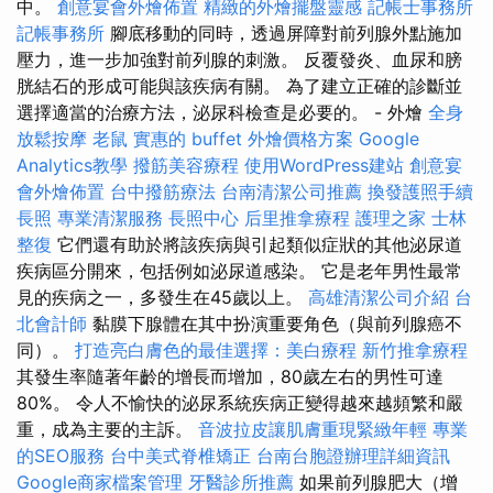
中。
創意宴會外燴佈置
精緻的外燴擺盤靈感
記帳士事務所
記帳事務所
腳底移動的同時，透過屏障對前列腺外點施加
壓力，進一步加強對前列腺的刺激。 反覆發炎、血尿和膀
胱結石的形成可能與該疾病有關。 為了建立正確的診斷並
選擇適當的治療方法，泌尿科檢查是必要的。 - 外燴
全身
放鬆按摩
老鼠
實惠的 buffet 外燴價格方案
Google
Analytics教學
撥筋美容療程
使用WordPress建站
創意宴
會外燴佈置
台中撥筋療法
台南清潔公司推薦
換發護照手續
長照
專業清潔服務
長照中心
后里推拿療程
護理之家
士林
整復
它們還有助於將該疾病與引起類似症狀的其他泌尿道
疾病區分開來，包括例如泌尿道感染。 它是老年男性最常
見的疾病之一，多發生在45歲以上。
高雄清潔公司介紹
台
北會計師
黏膜下腺體在其中扮演重要角色（與前列腺癌不
同）。
打造亮白膚色的最佳選擇：美白療程
新竹推拿療程
其發生率隨著年齡的增長而增加，80歲左右的男性可達
80%。 令人不愉快的泌尿系統疾病正變得越來越頻繁和嚴
重，成為主要的主訴。
音波拉皮讓肌膚重現緊緻年輕
專業
的SEO服務
台中美式脊椎矯正
台南台胞證辦理詳細資訊
Google商家檔案管理
牙醫診所推薦
如果前列腺肥大（增