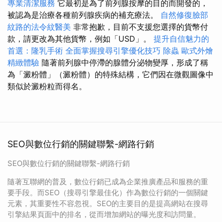
專業清潔服務
它最初是為了前列腺按摩的目的而開發的，
被認為是治療各種前列腺疾病的補充療法。
自然修復臉部
紋路的法令紋醫美
非常抱歉，目前不支援您選擇的貨幣付
款，請更改為其他貨幣，例如「USD」。
提升自信魅力的
首選：隆乳手術
全面掌握搜尋引擎優化技巧
除蟲
歐式外燴
精緻體驗
隨著前列腺中停滯的腺體分泌物變厚，形成了稱
為「澱粉體」（澱粉體）的特殊結構，它們因在微觀圖像中
類似於澱粉粒而得名。
SEO與數位行銷的關鍵聯繫-網路行銷
SEO與數位行銷的關鍵聯繫-網路行銷
隨著互聯網的普及，數位行銷已成為企業推廣產品和服務的重
要手段。而SEO（搜尋引擎最佳化）作為數位行銷的一個關鍵
元素，其重要性不容忽視。SEO的主要目的是提高網站在搜尋
引擎結果頁面中的排名，從而增加網站的曝光度和訪問量。