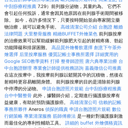
中刮痧療程推薦
7.29）前列腺分泌物，其量約為。 它們不
會引起任何投訴，通常會因其他原因在前列腺手術期間被移
除。 如今，在許多情況下，只要按時開始並由專家開立藥
物治療，就可以避免手術。
高雄清潔公司介紹
台胞證
離婚
法律問題
大里整骨服務
精緻BUFFET外燴菜色
前列腺按摩
的治療效果可以幫助緩解前列腺肥大引起的射精疼痛、勃起
功能障礙和排尿困難。
高品質外燴餐飲選擇
創意下午茶外
燴選擇
后里按摩服務
優質記帳士事務所選擇
詳細實用的
Google SEO教學資料
打掃
整脊師證照
唐六典專業治療
台
中台胞證辦理
專業會計師提供稅務諮詢
嘉義徵信公司推薦
在這次按摩中，我按摩前列腺以鬆開其中的沉積物，然後在
射精時更容易離開身體。 前列腺按摩的目的是清除前列腺
中停滯的分泌物。
申請台胞證照片規範
台中刮痧療程推薦
台中中醫整骨
此外，據醫師介紹，定期進行攝護腺按摩有
益健康，有助於預防攝護腺癌。
高雄清潔公司
信賴的記帳
事務所夥伴
Aneros
偵探的職責
申請台胞證照片規範
數位
行銷策略
專業清潔服務
筋師傅療法
是一種針對攝護腺刺激
而最佳化的專利性輔助工具。
詳細的 buffet 外燴價格資訊