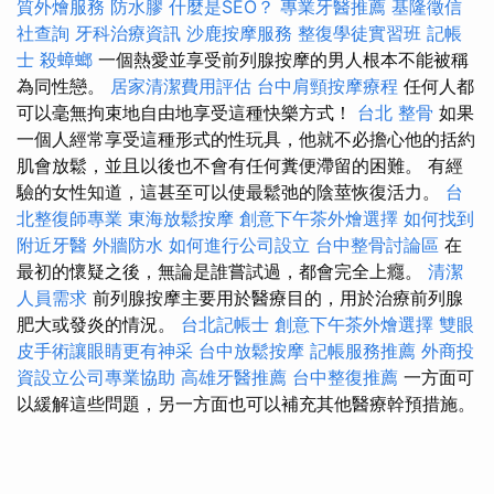
質外燴服務
防水膠
什麼是SEO？
專業牙醫推薦
基隆徵信
社查詢
牙科治療資訊
沙鹿按摩服務
整復學徒實習班
記帳
士
殺蟑螂
一個熱愛並享受前列腺按摩的男人根本不能被稱
為同性戀。
居家清潔費用評估
台中肩頸按摩療程
任何人都
可以毫無拘束地自由地享受這種快樂方式！
台北 整骨
如果
一個人經常享受這種形式的性玩具，他就不必擔心他的括約
肌會放鬆，並且以後也不會有任何糞便滯留的困難。 有經
驗的女性知道，這甚至可以使最鬆弛的陰莖恢復活力。
台
北整復師專業
東海放鬆按摩
創意下午茶外燴選擇
如何找到
附近牙醫
外牆防水
如何進行公司設立
台中整骨討論區
在
最初的懷疑之後，無論是誰嘗試過，都會完全上癮。
清潔
人員需求
前列腺按摩主要用於醫療目的，用於治療前列腺
肥大或發炎的情況。
台北記帳士
創意下午茶外燴選擇
雙眼
皮手術讓眼睛更有神采
台中放鬆按摩
記帳服務推薦
外商投
資設立公司專業協助
高雄牙醫推薦
台中整復推薦
一方面可
以緩解這些問題，另一方面也可以補充其他醫療幹預措施。