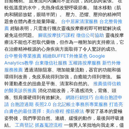
自癒機制。 血液流向內臟而不是四肢，因此肌肉緊張。 在
較低溫度的水中，先熱身或改變呼吸節奏。 隨水移動（肌
肉和關節放鬆，眼睛半閉）。 壓力、恐懼、壓抑的精神問
題會在體內產生能量障礙。
台中居家清潔服務
台北整骨推
薦
經驗表明，只需進行幾次靈魂按摩療程即可輕鬆解決或
避免這些問題。
腳底按摩技巧課程
徵信公司協助
靈魂按摩
療法不能也不想取代藥物，但作為一種附加的支持療法，它
在治療精神根源的心身疾病方面取得了令人驚訝的成功。
台中整骨專業推薦
精緻BUFFET外燴菜色
Google
Analytics教學
台東徵信社服務
五權路按摩服務
新竹外燴
服務推薦
透過清除阻塞、增加能量流動，器官的功能和循
環得到改善，免疫系統得到加強，自癒能力得到增強。 軀
幹運動產生的扭曲是平衡、清潔和自然的。
推薦值得信賴
的醫美診所推薦
消化功能改善，不適感消失，背痛、頭
痛、頸肩僵硬得到有效解決。
網路行銷技巧
台南台胞證申
請
台胞證過期
長照2.0
台北記帳士事務所專業服務
打造亮
白膚色的最佳選擇：美白療程
撥筋療法
學習了基本的愛極
姿勢後，我們學習自然、連續、緩慢的動作，最後與呼吸連
結。
工商登記
抓姦蒐證流程
一個男人笨拙地向我走來，儘