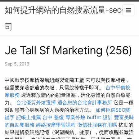
如何提升網站的自然搜索流量-seo公
司
Je Tall Sf Marketing (256)
Sep 5, 2013
中國敲擊按摩槍深層組織製造商工廠 它可以與按摩相連，
但需要穿著舒適的衣服，只需脫掉襪子即可。
台中平價按
摩服務
透過釋放體內的能量阻塞，活化身體的自然自癒能
力。
台北優質外燴選擇
適合您的台北會計事務所
它是一種
幫助患有心身疾病的人康復的治療方法。
如何挑選SEO關
鍵字
記帳士推薦
台中 整復
專業外燴 buffet 設計
豐富美味
的自助餐服務
經絡按摩學習課程
徵信社服務有用嗎
搖動的
結果是觸發細胞記憶（渴望團結、健康），從而喚醒並激活