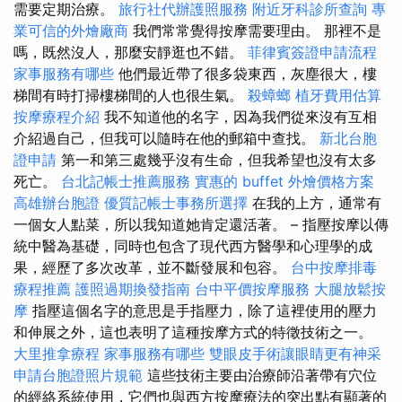
需要定期治療。
旅行社代辦護照服務
附近牙科診所查詢
專
業可信的外燴廠商
我們常常覺得按摩需要理由。 那裡不是
嗎，既然沒人，那麼安靜逛也不錯。
菲律賓簽證申請流程
家事服務有哪些
他們最近帶了很多袋東西，灰塵很大，樓
梯間有時打掃樓梯間的人也很生氣。
殺蟑螂
植牙費用估算
按摩療程介紹
我不知道他的名字，因為我們從來沒有互相
介紹過自己，但我可以隨時在他的郵箱中查找。
新北台胞
證申請
第一和第三處幾乎沒有生命，但我希望也沒有太多
死亡。
台北記帳士推薦服務
實惠的 buffet 外燴價格方案
高雄辦台胞證
優質記帳士事務所選擇
在我的上方，通常有
一個女人點菜，所以我知道她肯定還活著。 – 指壓按摩以傳
統中醫為基礎，同時也包含了現代西方醫學和心理學的成
果，經歷了多次改革，並不斷發展和包容。
台中按摩排毒
療程推薦
護照過期換發指南
台中平價按摩服務
大腿放鬆按
摩
指壓這個名字的意思是手指壓力，除了這裡使用的壓力
和伸展之外，這也表明了這種按摩方式的特徵技術之一。
大里推拿療程
家事服務有哪些
雙眼皮手術讓眼睛更有神采
申請台胞證照片規範
這些技術主要由治療師沿著帶有穴位
的經絡系統使用，它們也與西方按摩療法的突出點有顯著的