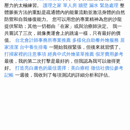
壓力的太極練習。
護理之家 單人房
牆壁 漏水 緊急處理
整
體脈衝方法的重點是疏通體內的能量流動並激活身體的自然
防禦和自我修復能力。 您可以用您的專業精神為您的沙龍
提供幫助；其他一切都由「在家」或與治療師決定。 我一
共嘗試了三次，就像奧運會上的跳遠一樣，只有最好的價
值。
台北會計師事務所專業推薦
多樣化自助餐外燴服務
居
家清潔
台中養生排毒
一開始我很緊張，但後來就習慣了。
打掃家裡的注意事項
經典中式外燴菜單推薦
假牙費用參考
最後，我的第二次打擊是最好的，但我認為我可以做得更
好。
打造亮白膚色的最佳選擇：美白療程
徵信社價位參考
記帳
一週後，我收到了每項測試的詳細分析和評估。