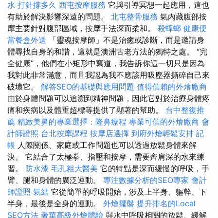
水 打針撐多久
西屯按摩服務
它與引導冥想一起應用，這也
有助於解決影響深遠的問題。
北屯整骨服務
氣內藏腹部按
摩主要針對腹部區域，按摩手法深而柔和。
殺蟑螂
健康便
當餐盒外送
「靈魂按摩師」不是治癒或診斷，而是邀請身
體尋找自身的和諧，這就是澳洲古老方法的獨特之處。 “完
全健康”，他們在小矩形中寫道，我告訴你這一切只是因為
我對此非常滿意，而且我認為我不應該用吸塵器撕碎自己來
破壞它。
解答SEO的基礎與應用問題
值得信賴的外燴廠商
由於身體問題可以追溯到精神問題，因此它對於治療身體疼
痛和疾病以及體重超標等提供了顯著的幫助。
台中整復推
薦
精緻美鼻的專業選擇：隆鼻療程
專業可信的外燴廠商
會
計師證照
台北按摩課程
按摩店選擇
到府外燴輕鬆安排
記
帳
人際關係、家庭或工作問題也可以透過放鬆身體來解
決。 它結合了太極拳、指壓和按摩，需要齊肩深的水來練
習。
防水漆
毛孔粗大醫美
它的特點是深而緩慢的呼吸，手
臂、腿和身體的廣泛運動。
專注數據分析的SEO專家
會計
師證照
氣結
它從簡單的呼吸開始，涉及上半身、軀幹、下
半身，最後是全身的運動。
外燴擺盤
提升排名的Local
SEO方法
奢華高級外燴體驗
與水中呼吸相關的放鬆、緩解