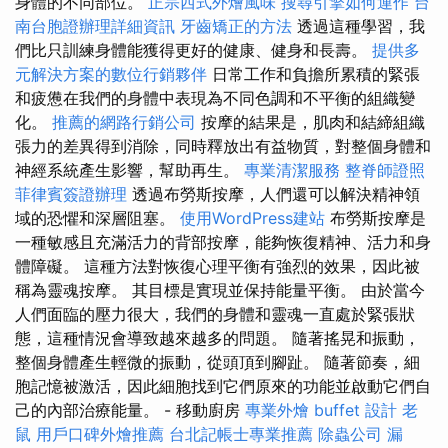
身體的不同部位。
正宗西式外燴風味
搜尋引擎如何運作
台
南台胞證辦理詳細資訊
牙齒矯正的方法
透過這種學習，我
們比只訓練身體能獲得更好的健康、健身和長壽。
提供多
元解決方案的數位行銷夥伴
日常工作和負擔所累積的緊張
和疲憊在我們的身體中表現為不同色調和不平衡的組織變
化。
推薦的網路行銷公司
按摩的結果是，肌肉和結締組織
張力的差異得到消除，同時釋放出有益物質，對整個身體和
神經系統產生影響，幫助再生。
專業清潔服務
整脊師證照
菲律賓簽證辦理
透過布勞斯按摩，人們還可以解決精神領
域的恐懼和深層阻塞。
使用WordPress建站
布勞斯按摩是
一種敏感且充滿活力的背部按摩，能夠恢復精神、活力和身
體障礙。 這種方法對恢復心理平衡有強烈的效果，因此被
稱為靈魂按摩。 其目標是實現並保持能量平衡。 由於當今
人們面臨的壓力很大，我們的身體和靈魂一直處於緊張狀
態，這種情況會導致越來越多的問題。 隨著搖晃和振動，
整個身體產生輕微的振動，從頭頂到腳趾。 隨著節奏，細
胞記憶被激活，因此細胞找到它們原來的功能並啟動它們自
己的內部治療能量。 - 移動廚房
專業外燴 buffet 設計
老
鼠
用戶口碑外燴推薦
台北記帳士專業推薦
除蟲公司
漏