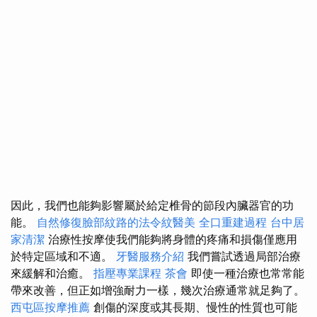
因此，我們也能夠影響屬於給定椎骨的節段內臟器官的功
能。
自然修復臉部紋路的法令紋醫美
全口重建過程
台中居
家清潔
治療性按摩使我們能夠將身體的疼痛和損傷僅應用
於特定區域和不適。
牙醫服務介紹
我們嘗試透過局部治療
來緩解和治癒。
指壓專業課程
茶會
即使一種治療也常常能
帶來改善，但正如增強耐力一樣，幾次治療通常就足夠了。
西屯區按摩推薦
創傷的深度或其長期、慢性的性質也可能