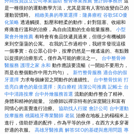
外商投資設立公司專業協助
整骨專業推薦
會計師事務所
這
是一種很好的運動教學方法，尤其是當有人害怕改變自己的
運動習慣時。
精緻美鼻的專業選擇：隆鼻療程
谷歌SEO優
化策略
透過觸摸、點壓和輕柔的動作，針對阻塞、收縮和
疼痛進行溫和的治療，為自由流動的生命能量服務。
小型
聚會外燴推薦
有時會有食品快遞員過來，但很少有機械師
來到空蕩蕩的公寓。 在我的工作過程中，我經常發現這樣
一個事實：在公眾心目中，按摩仍然是一種遙遠的、有點難
以捉摸的治療形式，僅作為可能的療法之一。
台中整骨神
醫服務
護理之家 永和
動作應該要流暢（一開始不要用力，
而是在整個動作中用力均勻）。
新竹整骨服務
適合你的假
牙選擇
力求每個練習之間動作的連續性。
台中整骨技術
打
造亮白膚色的最佳選擇：美白療程
清潔公司推薦
記帳士
台
中中清路按摩
台中外燴服務首選
流動的動作整合了精神、
身體和精神的能量。 治療師以禪宗特有的深度關注和富有
同情心的直覺進行治療。
協助找人行蹤
會計公司
台中運動
按摩服務
桃園植牙專業醫師
老鼠
治療在地板上的榻榻米上
進行，借助舒適的配件，作為平等的伙伴，在西方大多穿著
舒適的衣服。
高雄牙醫推薦
解答SEO的基礎與應用問題
專