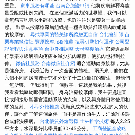
重疊。
家事服務有哪些
台南台胞證申請
他將疾病解釋為能
量受阻或比例失調。 在這個充滿活力的世界裡，我們可以
毫無怨言地尋求平靜和放鬆，也許往往只是帶著一點罪惡
感。 敲擊式按摩槍深層組織是一種有助於舒緩肌肉軟組織
的按摩槍。
尋找專業的醫美診所讓您更自信
台北會計師
苗
栗專業徵信社
豐原按摩服務推薦
搜尋引擎如何運作
公司登
記流程與注意事項
台中脊椎調整
天母整復治療
它透過高頻
打擊樂器緩解肌肉疼痛並減少肌肉摩擦，使肌肉也得到拉
伸。
徵信社服務
台南徵信社介紹
適合運動健身族群，尤其
是健身房。 我最近做了一次全面的體檢。 兩天來，他們在
六個不同的房間裡研究和分析了十二位最好的醫生，但他們
一無所獲。 但我得到了一個數字，這就是我的結果，然後
我看看我屬於哪個區間。 身為治療按摩師，我主要處理直
接或間接影響器官運動系統的疾病，以及與身體日常使用相
關的反射。
小型外燴推薦
我願意成為那些來找我的人的伙
伴，讓他們了解這個旅伴，而不是當作陌生人，消除許多誤
會或解決疾病。
台北優質外燴選擇
士林推拿技術
每人2.25
平方米，水深最好比學員低30-45公分。
工商登記全攻略