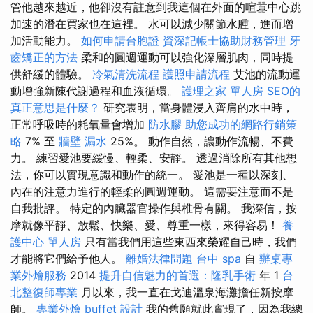
管他越來越近，他卻沒有註意到我這個在外面的喧囂中心跳
加速的潛在買家也在這裡。 水可以減少關節水腫，進而增
加活動能力。
如何申請台胞證
資深記帳士協助財務管理
牙
齒矯正的方法
柔和的圓週運動可以強化深層肌肉，同時提
供舒緩的體驗。
冷氣清洗流程
護照申請流程
艾池的流動運
動增強新陳代謝過程和血液循環。
護理之家 單人房
SEO的
真正意思是什麼？
研究表明，當身體浸入齊肩的水中時，
正常呼吸時的耗氧量會增加
防水膠
助您成功的網路行銷策
略
7% 至
牆壁 漏水
25%。 動作自然，讓動作流暢、不費
力。 練習愛池要緩慢、輕柔、安靜。 透過消除所有其他想
法，你可以實現意識和動作的統一。 愛池是一種以深刻、
內在的注意力進行的輕柔的圓週運動。 這需要注意而不是
自我批評。 特定的內臟器官操作與椎骨有關。 我深信，按
摩就像平靜、放鬆、快樂、愛、尊重一樣，來得容易！
養
護中心 單人房
只有當我們用這些東西來榮耀自己時，我們
才能將它們給予他人。
離婚法律問題
台中 spa
自
辦桌專
業外燴服務
2014
提升自信魅力的首選：隆乳手術
年 1
台
北整復師專業
月以來，我一直在戈迪溫泉海灘擔任新按摩
師。
專業外燴 buffet 設計
我的舊願就此實現了，因為我總