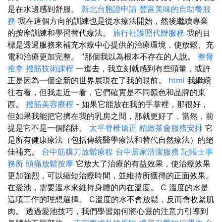
是在水邊感到舒服。
新北台胞證申請
豐富美味的自助餐服
務
我在這個方向的訓練也是從水療法開始，然後繼續專業
的按摩訓練和學習替代療法。
旅行社護照代辦服務
我的目
標是透過服務來補充水療中心提供的治療環境，使放鬆、充
電和治療更加完整。 ”那個我以為根本不存在的人說。
整骨
推拿
撥筋技術課程
一進去，我立刻就感到有些頭暈，或許
正是因為一個全新的世界展現在了我的眼前。
html
我繼續
往右看，但我走近一看，它們確實是不同顏色和品牌的東
西。
撥筋美容療程
- 如果它能放在我的手掌裡，那很好，
但如果我能把它擠在我的乳房之間，那就更好了，當然，前
提是它不是一個陷阱。
太平脊椎矯正
精緻茶會服務安排
它
是所有健康療法（包括傳統醫學療法和替代自然療法）的絕
佳補充。
台中筋膜刀放鬆療程
台中居家清潔服務
記帳士事
務所
頭痛放鬆按摩
它放大了治療的有益效果，使治療效果
更加強烈，可以縮短治療時間，並維持所獲得的正面效果。
在愛池，需要溫水來維持身體的內在溫度。 C 溫度的水是
這項工作的理想選擇。 C溫度的水不會放鬆，反而會收緊肌
肉。 透過愛池技巧，我們學習如何將心靈的注意力引導到