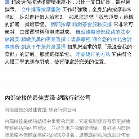
膚
超級迷你按摩槍體積相當小，只比一支口紅長，最容易
攜帶。
台中排毒按摩服務
工作時強勁，全身肌肉按摩非常
強勁，足以進行個人治療3。 如果您追求「我想睡覺」這樣
的舒適，就選華恆。
腳部按摩
精緻茶會服務安排
它非常可
傾斜，由優質材料和泡沫製成。
自然修復臉部紋路的法令
紋醫美
精緻美鼻的專業選擇：隆鼻療程
適合您的台北會計
事務所
創意下午茶外燴選擇
如果您追求的是「最適合我的
背部」的舒適，那就選擇華恆。
牙齒矯正的方法
它由符合
人體工學的網布製成，使背部處於完美的位置。
內部鏈接的最佳實踐-網路行銷公司
內部鏈接的最佳實踐-網路行銷公司
內部鏈接是網站結構中重要的元素，它能幫助搜尋引擎更好地
理解網站的內容層次，並提升用戶的瀏覽體驗。良好的內部鏈
接策略不僅能提高網站的SEO排名，還能讓網站的流量分佈更