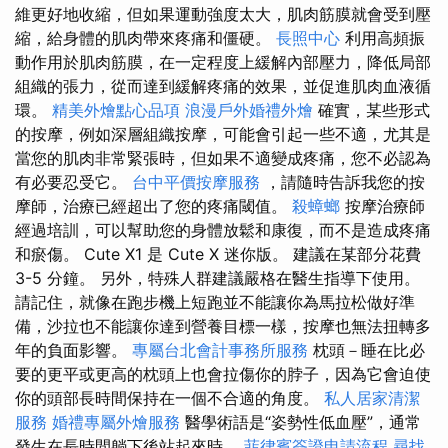
維更好地收縮，但如果運動強度太大，肌肉筋膜就會受到壓
縮，給身體的肌肉帶來疼痛和僵硬。
長照中心
利用高頻振
動作用於肌肉筋膜，在一定程度上緩解內部壓力，降低局部
組織的張力，從而達到緩解疼痛的效果，並促進肌肉血液循
環。
精美外燴點心品項
浪漫戶外婚禮外燴
確實，某些形式
的按摩，例如深層組織按摩，可能會引起一些不適，尤其是
當您的肌肉非常緊張時，但如果不適變成疼痛，您不必認為
有必要忍受它。
台中平價按摩服務
，請隨時告訴我您的按
摩師，治療已經超出了您的疼痛閾值。
殺蟑螂
按摩治療師
經過培訓，可以幫助您的身體放鬆和康復，而不是造成疼痛
和瘀傷。 Cute X1 是 Cute X 迷你版。 建議在某部分花費
3-5 分鐘。 另外，特殊人群建議嚴格在醫生指導下使用。
請記住，就像在跑步機上短跑並不能讓你為馬拉松做好準
備，沙拉也不能讓你達到營養目標一樣，按摩也無法扭轉多
年的負面影響。
專屬台北會計事務所服務
枕頭－睡在比必
要的更平或更高的枕頭上也會拉傷你的脖子，因為它會迫使
你的頭部長時間保持在一個不合適的角度。
私人居家清潔
服務
婚禮專屬外燴服務
醫學術語是“姿勢性低血壓”，通常
發生在長時間躺下後站起來時。
菲律賓簽證申請流程
尋找