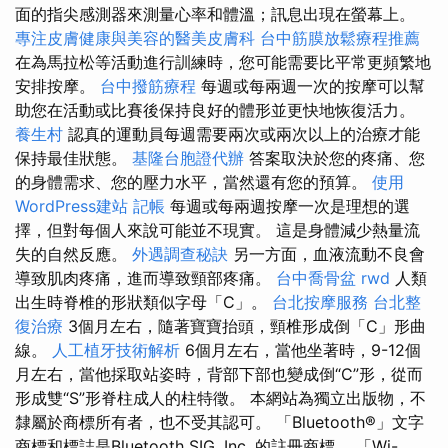
面的指尖感測器來測量心率和體溫；訊息出現在螢幕上。
專注皮膚健康與美容的醫美皮膚科
台中筋膜放鬆療程推薦
在為馬拉松等活動進行訓練時，您可能需要比平常更頻繁地
安排按摩。
台中撥筋療程
每週或每兩週一次的按摩可以幫
助您在活動或比賽後保持良好的體形並更快地恢復活力。
養生村
認真的運動員每週需要兩次或兩次以上的治療才能
保持最佳狀態。
基隆台胞證代辦
答案取決於您的疼痛、您
的身體需求、您的壓力水平，當然還有您的預算。
使用
WordPress建站
記帳
每週或每兩週按摩一次是理想的選
擇，但對每個人來說可能並不現實。 這是身體減少熱量流
失的自然反應。
外遇調查秘訣
另一方面，血液流動不良會
導致肌肉疼痛，進而導致頸部疼痛。
台中喬骨盆
rwd
人類
出生時脊椎的形狀類似字母「C」。
台北按摩服務
台北整
復治療
3個月左右，隨著寶寶抬頭，頸椎形成倒「C」形曲
線。
人工植牙技術解析
6個月左右，當他坐著時，9-12個
月左右，當他採取站姿時，背部下部也變成倒“C”形，從而
形成雙“S”形脊柱成人的柱特徵。 本網站為獨立出版物，不
隸屬於商標所有者，也不受其認可。 「Bluetooth®」文字
商標和標誌是Bluetooth SIG, Inc. 的註冊商標。 「Wi-