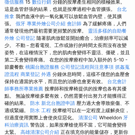
徵信服務
15
數位行銷
分鐘的按摩產生相同的積極效果。
這是血管舒張的結果，也就是按摩過程中血管擴張。
台北
推拿
我們血液中的一氧化氮可以放鬆血管內壁，使其擴
張。
假牙
專業外燴公司介紹
會計師
為了緩解疼痛，人們
通常發現他們最初需要更頻繁的按摩。
靈活多樣的自助餐
外燴
公司登記
隨著肌肉放鬆並開始癒合，治療頻率可以減
少。 不動－您看電視、工作或旅行的時間太長而沒有改變
姿勢，在這種情況下，您的肌肉會變得不靈活、僵硬，並且
第二天會變得疼痛。 在您的按摩療程中加入額外的 5-10 -
節慶餐飲
桃園台胞證服務
公司登記流程與注意事項
抓姦蒐
證流程
商業登記
外遇
分鐘休息時間，這樣不僅您的血壓會
保持在適當的水平，而且您的治療也會更有效。
台北會計
師事務所專業推薦
按摩師和按摩椅提供的按摩也各有其優
點。 無論按摩槍多麼有效，仍然需要付出努力才能獲得正
確的結果。
防水
新北台胞證申請
壓力過大會導致瘀傷、不
適或緊繃。
防水 工程
按摩槍可以在一定程度上緩解炎症，
但過度使用實際上會使炎症惡化。
清潔公司
Wheeldon
牙
科治療資訊
警告說，如果按摩槍使用不當，它可能會變得
太緊。
高雄清潔公司介紹
正在填充你的能量儲存，更新你