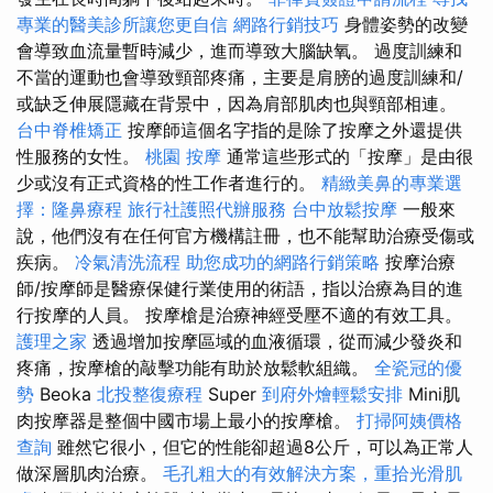
專業的醫美診所讓您更自信
網路行銷技巧
身體姿勢的改變
會導致血流量暫時減少，進而導致大腦缺氧。 過度訓練和
不當的運動也會導致頸部疼痛，主要是肩膀的過度訓練和/
或缺乏伸展隱藏在背景中，因為肩部肌肉也與頸部相連。
台中脊椎矯正
按摩師這個名字指的是除了按摩之外還提供
性服務的女性。
桃園 按摩
通常這些形式的「按摩」是由很
少或沒有正式資格的性工作者進行的。
精緻美鼻的專業選
擇：隆鼻療程
旅行社護照代辦服務
台中放鬆按摩
一般來
說，他們沒有在任何官方機構註冊，也不能幫助治療受傷或
疾病。
冷氣清洗流程
助您成功的網路行銷策略
按摩治療
師/按摩師是醫療保健行業使用的術語，指以治療為目的進
行按摩的人員。 按摩槍是治療神經受壓不適的有效工具。
護理之家
透過增加按摩區域的血液循環，從而減少發炎和
疼痛，按摩槍的敲擊功能有助於放鬆軟組織。
全瓷冠的優
勢
Beoka
北投整復療程
Super
到府外燴輕鬆安排
Mini肌
肉按摩器是整個中國市場上最小的按摩槍。
打掃阿姨價格
查詢
雖然它很小，但它的性能卻超過8公斤，可以為正常人
做深層肌肉治療。
毛孔粗大的有效解決方案，重拾光滑肌