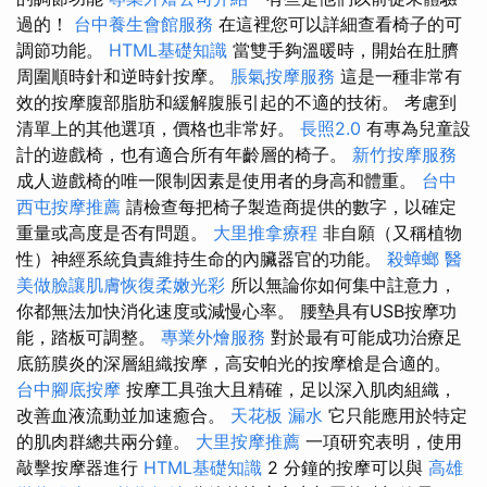
過的！
台中養生會館服務
在這裡您可以詳細查看椅子的可
調節功能。
HTML基礎知識
當雙手夠溫暖時，開始在肚臍
周圍順時針和逆時針按摩。
脹氣按摩服務
這是一種非常有
效的按摩腹部脂肪和緩解腹脹引起的不適的技術。 考慮到
清單上的其他選項，價格也非常好。
長照2.0
有專為兒童設
計的遊戲椅，也有適合所有年齡層的椅子。
新竹按摩服務
成人遊戲椅的唯一限制因素是使用者的身高和體重。
台中
西屯按摩推薦
請檢查每把椅子製造商提供的數字，以確定
重量或高度是否有問題。
大里推拿療程
非自願（又稱植物
性）神經系統負責維持生命的內臟器官的功能。
殺蟑螂
醫
美做臉讓肌膚恢復柔嫩光彩
所以無論你如何集中註意力，
你都無法加快消化速度或減慢心率。 腰墊具有USB按摩功
能，踏板可調整。
專業外燴服務
對於最有可能成功治療足
底筋膜炎的深層組織按摩，高安帕光的按摩槍是合適的。
台中腳底按摩
按摩工具強大且精確，足以深入肌肉組織，
改善血液流動並加速癒合。
天花板 漏水
它只能應用於特定
的肌肉群總共兩分鐘。
大里按摩推薦
一項研究表明，使用
敲擊按摩器進行
HTML基礎知識
2 分鐘的按摩可以與
高雄