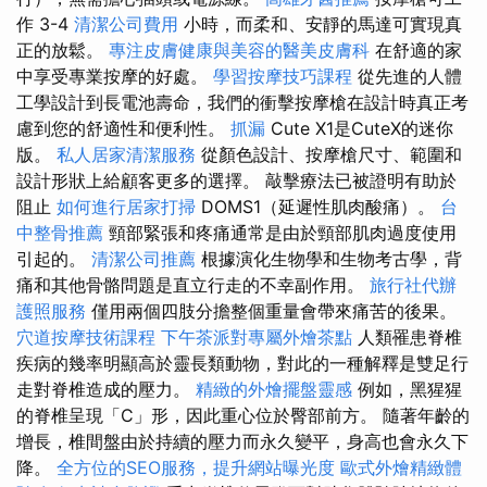
作 3-4
清潔公司費用
小時，而柔和、安靜的馬達可實現真
正的放鬆。
專注皮膚健康與美容的醫美皮膚科
在舒適的家
中享受專業按摩的好處。
學習按摩技巧課程
從先進的人體
工學設計到長電池壽命，我們的衝擊按摩槍在設計時真正考
慮到您的舒適性和便利性。
抓漏
Cute X1是CuteX的迷你
版。
私人居家清潔服務
從顏色設計、按摩槍尺寸、範圍和
設計形狀上給顧客更多的選擇。 敲擊療法已被證明有助於
阻止
如何進行居家打掃
DOMS1（延遲性肌肉酸痛）。
台
中整骨推薦
頸部緊張和疼痛通常是由於頸部肌肉過度使用
引起的。
清潔公司推薦
根據演化生物學和生物考古學，背
痛和其他骨骼問題是直立行走的不幸副作用。
旅行社代辦
護照服務
僅用兩個四肢分擔整個重量會帶來痛苦的後果。
穴道按摩技術課程
下午茶派對專屬外燴茶點
人類罹患脊椎
疾病的幾率明顯高於靈長類動物，對此的一種解釋是雙足行
走對脊椎造成的壓力。
精緻的外燴擺盤靈感
例如，黑猩猩
的脊椎呈現「C」形，因此重心位於臀部前方。 隨著年齡的
增長，椎間盤由於持續的壓力而永久變平，身高也會永久下
降。
全方位的SEO服務，提升網站曝光度
歐式外燴精緻體