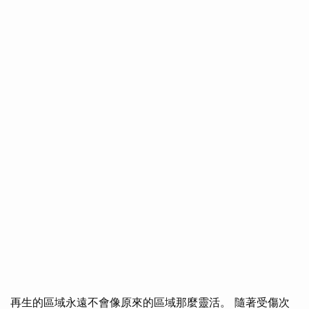
再生的區域永遠不會像原來的區域那麼靈活。 隨著受傷次