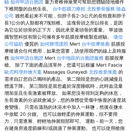
驗
如何申請台胞證
重力脊椎伸展凳可幫助您體驗陸地條件
下椎間盤的自然生長。
台中筋膜刀療程
北投整骨服務
除蟲
公司
雖然看起來不可能，但脖子長2-3公尺的長頸鹿和脖子
長1公分的人類都有7塊頸椎。 這塊骨頭之所以得名，是因
為它位於頭骨的正下方，因此承受著頭骨的重量。 寧波德
國智慧科技有限公司擁有多年筋膜按摩槍製造經驗。
徵信
公司協助
優質的
如何辦理護照
Mert
台中按摩推薦
筋膜按
摩槍適合任何應用，如果您需要，請使用我們的線上及時服
務
如何申請台胞證
Mert
台中地區的台胞證服務
筋膜按摩
槍。 除了下面的產品清單外，您還可以根據 Mert Fascia
歐式料理外燴方案
Massages Guneyedi
北投推拿推薦
的
需求自訂您自己獨特的產品。 第二階段是您的心跳減慢且
體溫下降。 第三階段是當您處於深度睡眠時，此時血流量
增加並且生長激素被釋放。 如果您沒有得到足夠的休息，
生長激素的分泌就會減少，您的身體從受傷中恢復的速度就
會變慢。 只需在溫熱的沐浴水中加入一杯鹽，然後在鹽水
中放鬆 20 分鐘。 也可以做輕柔的伸展運動，但不要用
力，只需逐漸、輕輕地伸展頸部即可。 運動－前一天，您
在健身房過度鍛鍊和/或跳過了伸展運動。 也可以使用槍側