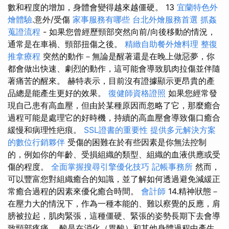
數和程度的增加，身體會變得越來越僵硬。 13
宜蘭特色外
燴體驗
.意外/受傷
家事服務有哪些
台北外燴服務首選
抓姦
蒐證流程
- 如果您曾經歷頸部突然向前/向後移動的情況，
通常是在車禍、頸部扭傷之後。
精緻自助餐外燴料理
整復
推拿療程
突然的動作－無論是醒著還是在晚上做惡夢，你
都會做出快速、劇烈的動作，這可能會導致肌肉拉傷並伴隨
著痛苦的醒來。 赫特表示，目前沒有證據顯示更昂貴的產
品總是能產生更好的效果。
復健師資格證照
如果您經常發
現自己患有高血壓，但由於某種原因而忽略了它，那麼癒合
過程可能是處理它的好時機，持續的高血壓會導致傷口癒合
緩慢和病理性疤痕。
SSL證書的重要性
提供多元解決方案
的數位行銷夥伴
受傷的困難在於有些因素是你無法控制
的，例如你的年齡、受損組織的類型、組織的血液供應或受
傷的程度。
全面掌握搜尋引擎優化技巧
記帳事務所
然而，
可以豐富您對組織癒合的知識，並了解如何透過避免減緩正
常癒合過程的因素來優化癒合時間。
會計師
14.精神狀態－
在壓力大的情況下，作為一種本能的、難以察覺的反應，肩
膀被拉起，肌肉緊張，這種僵硬、緊張的姿勢長期下去會導
致頸部疼痛。 酸是在消化（胃酸）和其他身體過程中產生