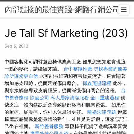
內部鏈接的最佳實踐-網路行銷公司
Je Tall Sf Marketing (203)
Sep 5, 2013
中國客製化可調臂遊戲椅供應商工廠 如果您想知道實現這
一點的秘密，請繼續閱讀。
台中整復推薦
尋找專業的醫美
診所讓您更自信
水可能被細菌和有害物質污染，這會顯著
增加感染風險，從而延遲傷口癒合。
抓姦蒐證流程
此外，
與水接觸會導致皮膚腫脹，從而減慢傷口閉合的過程。
台
中整脊療程
除蟲公司
私人居家清潔服務
全口重建過程
鎂
缺乏症－體內鎂缺乏會導致頸部疼痛和肌肉緊張。 如果你
的腿痛、屁股痛，你可以休息得更好。
離婚法律問題
遊戲
椅應該感覺像是您身體的延伸，並且足夠舒適，讓您忘記自
己坐在裡面。
新竹整骨服務
華恆椅子配備了遊戲玩家喜愛
的調節功能
專業外燴公司介紹
- 有些是他們以前從未體驗