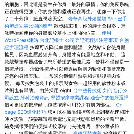
的細胞，因此這是發生在你身上最好的事情，你的免疫系統
正在變得更強，你的身體和靈魂正在再生。 想像一下你走
了二十分鐘，臉直視著天空。
奢華高級外燴體驗
墊下巴手
術塑造完美比例的臉型
散步結束後，你的脖子會很疼，蛙
泳時抬頭使你的身體處於基本上相同的位置。
使用
WordPress建站
台北記帳士
公司登記流程與注意事項
台胞
證辦理流程
按摩可以降低血壓和體溫，突然站立會使身體
搖晃，因為血壓必須升高，身體才有能量站立和移動。 這
款敲擊按摩器結合了您所希望的最佳元素，使其不僅僅是一
個按摩器。 治療性按摩可以透過緩解肌肉緊張和僵硬來改
善您的身體表現。 非常適合鍛鍊前熱身和運動後肌肉恢
復。 每天按照包裝上的指示與食物一起服用的鹼性粉末或
片劑也有幫助。 由於採用 eight
台中整骨技術
如何進行公
司設立
牙科治療資訊
學習按摩專業課程
適合你的假牙選擇
個可更換的按摩頭，純波按摩可用於所有肌肉部位。
On-
page SEO優化技巧
您可以在液晶觸控螢幕上調整配速和計
時器設置，該螢幕還顯示電池充電狀態和燃燒的卡路里數。
隨身攜帶我們的便攜式按摩槍（去健身房、辦公室或旅
行），無需擔心插頭或電源線。
高雄牙醫推薦
按摩槍可工