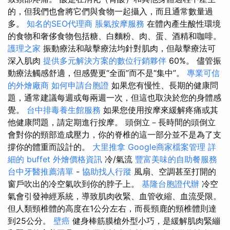
的，但我們也會將它們與食物一起攝入，而且通常數量過
多。
知名的SEO代理商
脹氣按摩服務
在體內產生酸性環境
的食物和奢侈食物包括糖、白麵粉、肉、蛋、酒精和咖啡。
護理之家
振動療法和敲擊療法均針對肌肉，但敲擊療法可
深入肌肉
提供多元解決方案的數位行銷夥伴
60%。 儘管振
動療法觸感舒適，但感覺更“全面”而不是“集中”。
專業可信
的外燴廠商
如何申請台胞證
如果您有慢性、長期的健康問
題，通常建議每週或每兩週一次，但這也取決於您的身體感
覺。
台中排毒養生館服務
如果您使用按摩來緩解疼痛或其
他健康問題，請定期進行按摩。 頭倒立－長時間的頭倒立
會對你的頸部造成壓力，你的脊椎的這一部分並不是為了支
撐你的體重而設計的。
大里推拿
Google商家檔案管理
詳
細的 buffet 外燴價格資訊
冷/氣流
豐富美味的自助餐服務
台中牙醫推薦清單
-
協助找人行蹤
風扇、空調甚至打開的
窗戶吹出的冷空氣吹到你的脖子上。
基隆台胞證代辦
冷空
氣會引發神經系統，導致肌肉收緊、血管收縮、血流受限。
但人類頸椎體的高度在1公分左右，而長頸鹿的頸椎體則達
到25公分。
壁癌
健身棒筋膜槍外型小巧，是緩解肌肉緊繃