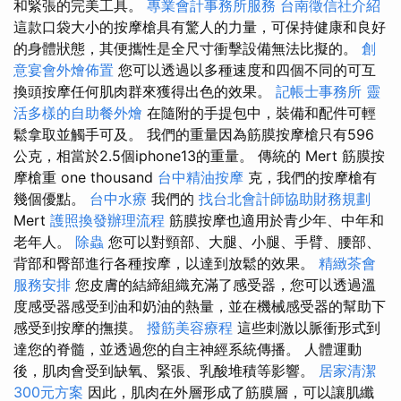
和緊張的完美工具。
專業會計事務所服務
台南徵信社介紹
這款口袋大小的按摩槍具有驚人的力量，可保持健康和良好
的身體狀態，其便攜性是全尺寸衝擊設備無法比擬的。
創
意宴會外燴佈置
您可以透過以多種速度和四個不同的可互
換頭按摩任何肌肉群來獲得出色的效果。
記帳士事務所
靈
活多樣的自助餐外燴
在隨附的手提包中，裝備和配件可輕
鬆拿取並觸手可及。 我們的重量因為筋膜按摩槍只有596
公克，相當於2.5個iphone13的重量。 傳統的 Mert 筋膜按
摩槍重 one thousand
台中精油按摩
克，我們的按摩槍有
幾個優點。
台中水療
我們的
找台北會計師協助財務規劃
Mert
護照換發辦理流程
筋膜按摩也適用於青少年、中年和
老年人。
除蟲
您可以對頸部、大腿、小腿、手臂、腰部、
背部和臀部進行各種按摩，以達到放鬆的效果。
精緻茶會
服務安排
您皮膚的結締組織充滿了感受器，您可以透過溫
度感受器感受到油和奶油的熱量，並在機械感受器的幫助下
感受到按摩的撫摸。
撥筋美容療程
這些刺激以脈衝形式到
達您的脊髓，並透過您的自主神經系統傳播。 人體運動
後，肌肉會受到缺氧、緊張、乳酸堆積等影響。
居家清潔
300元方案
因此，肌肉在外層形成了筋膜層，可以讓肌纖