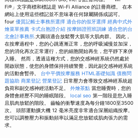
Fi®」文字商標和標誌是 Wi-Fi Alliance 的註冊商標。 在本
網站上使用這些標記並不意味著任何隸屬關係或認可。
four
優質記帳士事務所選擇
適合你的假牙選擇
經典中式外
燴菜單推薦
卡式台胞證介紹
按摩師證照班訓練
適合您的台
北會計事務所
.大圓頭適合放鬆臀大肌等大肌肉群。 因此，
在按摩過程中，您的心跳逐漸正常，您的呼吸減慢並加深，
您的消化再次正常運行，您的細胞開始再生，您平靜下來併
入睡。 然而，透過這種方式，您的交感神經系統仍然處於
開啟狀態，使您的身體保持持續警覺，因此副交感神經系統
的活動會暫停。
台中平價按摩服務
HTML基礎知識
債務問
題協助
商業登記
營業登記
日常壓力會導致交感神經系統超
負荷和副交感神經活動不足。
外燴茶點
當您睡覺時，您的
身體會經歷不同的睡眠階段。
local seo
第一階段是您入睡
且肌肉放鬆的階段。 齒輪的衝擊速度為每分鐘1800至3500
次。 頭部運動擴大機 12 毫米亮度非常適合深層組織按摩。
您可以調整壓力和振動頻率以滿足您放鬆或肌肉張力的需
求。