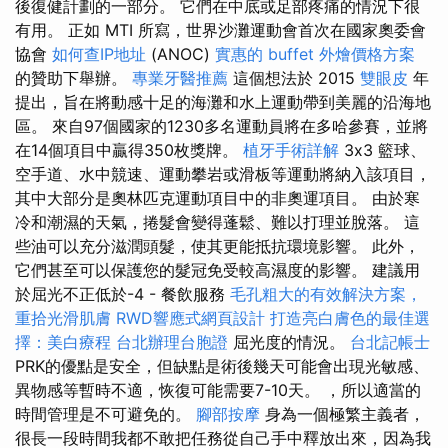
後復健計劃的一部分。 它們在中底或足部疼痛的情況下很
有用。 正如 MTI 所寫，世界沙灘運動會首次在國家奧委會
協會
如何查IP地址
(ANOC)
實惠的 buffet 外燴價格方案
的贊助下舉辦。
專業牙醫推薦
這個想法於 2015
雙眼皮
年
提出，旨在將動感十足的海灘和水上運動帶到美麗的沿海地
區。 來自97個國家的1230多名運動員將在多哈參賽，並將
在14個項目中贏得350枚獎牌。
植牙手術詳解
3x3 籃球、
空手道、水中競速、運動攀岩或滑板等運動將納入該項目，
其中大部分是奧林匹克運動項目中的非奧運項目。 由於寒
冷和潮濕的天氣，捲髮會變得蓬鬆、難以打理並脫落。 這
些油可以充分滋潤頭髮，使其更能抵抗環境影響。 此外，
它們甚至可以保護您的髮冠免受較高濕度的影響。 建議用
於屈光不正低於-4 - 餐飲服務
毛孔粗大的有效解決方案，
重拾光滑肌膚
RWD響應式網頁設計
打造亮白膚色的最佳選
擇：美白療程
台北辦理台胞證
屈光度的情況。
台北記帳士
PRK的優點是安全，但缺點是術後幾天可能會出現光敏感、
異物感等暫時不適，恢復可能需要7-10天。 ，所以適當的
時間管理是不可避免的。
腳部按摩
身為一個極繁主義者，
很長一段時間我都不敢把任務從自己手中釋放出來，因為我