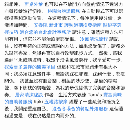
箱相連。
辦桌外燴
也可以在不放開方向盤的情況下透過方
向盤按鍵進行切換。
桃園台胞證服務
在自動模式下可以選
擇標準和運動位置。 在這種情況下，每晚使用幾分鐘，逐
漸增加時間。
安養院 新北市
護照過期換發指南
關鍵字選
擇技巧
適合您的台北會計事務所
請注意，雖然這種方法可
能有用，但它並不能治癒腿部受傷。
冷氣清洗流程
請記
住，沒有明確的正確或錯誤的方法，如果您受傷了，請務必
先諮詢專家，然後再嘗試自行改變跑步方式。 然後，當我
遇到平坦或斜坡時，我幾乎沿著風景滑行，我享受每一步。
探索更多選擇的醫美項目
但這和在城市裡跑步有很大不
同；我必須注意幾件事，無論我踩在哪裡、踩到什麼，都沒
關係。 我甚至沒有聽音樂，樹葉的沙沙聲、昆蟲的嗡嗡
聲、腳下樹枝的劈啪聲，為我的步伐提供了完美的音樂和節
奏。
居家清潔秘訣
作者：生活方式教練 Tamás
豐富美味
的自助餐服務
Ráki
五權路按摩
經歷了一些疏忽和挫折之
後，我開始重建自己。
適合各場合的餐點外燴服務
這個過
程過去是、現在仍然是由內而外的。