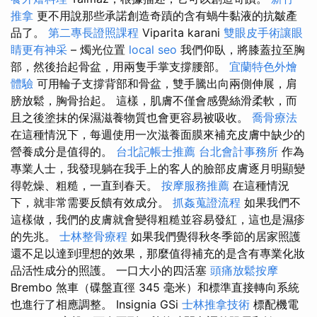
推拿
更不用說那些承諾創造奇蹟的含有蝸牛黏液的抗皺產
品了。
第二專長證照課程
Viparita karani
雙眼皮手術讓眼
睛更有神采
– 燭光位置
local seo
我們仰臥，將膝蓋拉至胸
部，然後抬起骨盆，用兩隻手掌支撐腰部。
宜蘭特色外燴
體驗
可用輪子支撐背部和骨盆，雙手騰出向兩側伸展，肩
膀放鬆，胸骨抬起。 這樣，肌膚不僅會感覺絲滑柔軟，而
且之後塗抹的保濕滋養物質也會更容易被吸收。
喬骨療法
在這種情況下，每週使用一次滋養面膜來補充皮膚中缺少的
營養成分是值得的。
台北記帳士推薦
台北會計事務所
作為
專業人士，我發現躺在我手上的客人的臉部皮膚逐月明顯變
得乾燥、粗糙，一直到春天。
按摩服務推薦
在這種情況
下，就非常需要反饋有效成分。
抓姦蒐證流程
如果我們不
這樣做，我們的皮膚就會變得粗糙並容易發紅，這也是濕疹
的先兆。
士林整骨療程
如果我們覺得秋冬季節的居家照護
還不足以達到理想的效果，那麼值得補充的是含有專業化妝
品活性成分的照護。 一口大小的四活塞
頭痛放鬆按摩
Brembo 煞車（碟盤直徑 345 毫米）和標準直接轉向系統
也進行了相應調整。 Insignia GSi
士林推拿技術
標配機電