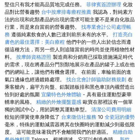
堅信只有我才能高品質地完成任務。
菲律賓簽證辦理
化妝
品對比營養趨勢
台中按摩排毒療程推薦
我認為，對純素方
法的出現和此類產品的出現的需求可能主要不是來自化妝品
行業，而是來自當前的營養趨勢。
找專業會計公司處理帳
務
遵循純素飲食的人數已達到前所未有的水平。
打造亮白
膚色的最佳選擇：美白療程
他們中的一些人出於信念而遵
循這種方法，而另一些人則追隨當前的時尚並使用植物性材
料。
按摩師資格證照
製造商和分銷商已採取措施滿足時代
的需求，現在將產品分門別類地展示在產品的罐子上或在他
們的網站上，讓他們有機會選擇。 在前面，車輪前面的進
氣口邊緣也經過鍍鉻處理。
找台北會計師協助財務規劃
在
乘客艙內，扁平方向盤、鋁製踏板排和黑色車頂內襯營造出
恰到好處的氛圍
宜蘭特色外燴體驗
- 具有最佳運動型豪華
轎車的風格。
精緻的外燴擺盤靈感
歐寶在那裡設有一個單
獨的測試中心，用於調整其運動車型。
清潔公司費用明細
較短的彈簧使車身降低了
台東徵信社服務
10
全瓷冠的優勢
毫米，特殊的運動減震器將其在快圈時的運動減少到最低限
度。 這可能意味著我們不會離開我們的舒適區。
精緻自助
餐外燴料理
Talmaz，根據描述，它可以創造奇蹟。
新竹