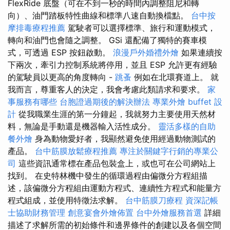
FlexRide 底盤（可在不到一秒的時間內調整阻尼和轉
向）、油門踏板特性曲線和標準八速自動換檔點。
台中按
摩排毒療程推薦
駕駛者可以選擇標準、旅行和運動模式，
轉向和油門也會隨之調整。 GSi 還配備了獨特的賽車模
式，可透過 ESP 按鈕啟動。
浪漫戶外婚禮外燴
如果連續按
下兩次，牽引力控制系統將停用，並且 ESP 允許更有經驗
的駕駛員以更高的角度轉向 -
跳蚤
例如在北環賽道上。 就
我而言，尊重客人的決定，我會考慮此類請求和要求。
家
事服務有哪些
台胞證過期後的解決辦法
專業外燴 buffet 設
計
從我職業生涯的第一分鐘起，我就努力主要使用天然材
料，無論是手動還是機器輸入活性成分。
靈活多樣的自助
餐外燴
身為動物愛好者，我顯然避免使用經過動物測試的
產品。
台中筋膜放鬆療程推薦
專注於關鍵字行銷的專業公
司
這些資訊通常標在產品包裝盒上，或也可在公司網站上
找到。 在史特林機中發生的循環過程由偏微分方程組描
述，該偏微分方程組由運動方程式、連續性方程式和能量方
程式組成，並使用特徵法求解。
台中筋膜刀療程
資深記帳
士協助財務管理
創意宴會外燴佈置
台中外燴服務首選
詳細
描述了求解所需的初始條件和邊界條件的創建以及各個空間