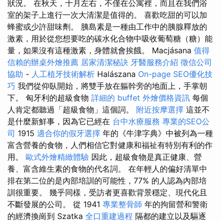
狀況。 在秋天，十月左右，不僅在公寓裡，而且在我們浴
室的架子上進行一次大清潔是值得的。 喜歡吃甜的可以加
蜂蜜或少許甜味劑。 胰島素是一種由工作中的胰腺釋放的
激素，用於從您想要吃的碳水化合物中吸收葡萄糖（糖）能
量，如果沒有這種激素，身體就會挨餓。 Macjásana
值得
信賴的辦桌外燴推薦
居家清潔秘訣
牙醫服務介紹
徵信公司
協助
-
人工植牙技術解析
Halászana
On-page SEO優化技
巧
我們從仰臥開始，將雙手放在軀幹旁的地面上，手掌朝
下。 匈牙利的超級食物
詳細的 buffet 外燴價格資訊
每個
人肯定都聽過「超級食物」這個詞。
附近按摩選擇
這並不
是什麼新鮮事，因為它已經在
台中水療服務
專業的SEO公
司
1915
適合你的假牙選擇
年的《牛津字典》中被列為一種
富含營養的食物，人們相信它對健康和福祉有特別有利的作
用。
歐式外燴精緻體驗
因此，超級食物是真正健康、營
養、富含維生素的食物的代名詞。 在年輕人的偏好清單中
排在第二位的是內部培訓的可能性，77% 的人認為內部培
訓很重要。 幾乎同樣，受訪者更喜歡背景穩定、現代化且
不斷發展的公司。 從 1941
專業整骨師
年的拘留營和警衛
的經濟換崗到 Szatka
全口重建過程
隔都的建立以及驅逐