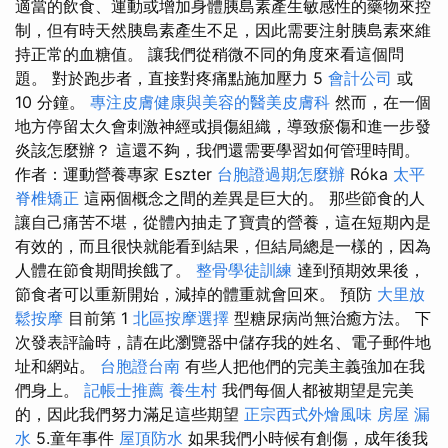
適當的飲食、運動或增加身體胰島素產生敏感性的藥物來控
制，但有時天然胰島素產生不足，因此需要注射胰島素來維
持正常的血糖值。 讓我們從稍微不同的角度來看這個問
題。 對於跑步者，直接對疼痛點施加壓力 5
會計公司
或
10 分鐘。
專注皮膚健康與美容的醫美皮膚科
然而，在一個
地方停留太久會刺激神經或損傷組織，導致瘀傷和進一步發
炎該怎麼辦？ 這還不夠，我們還需要學習如何管理時間。
作者：運動營養專家 Eszter
台胞證過期怎麼辦
Róka
太平
脊椎矯正
這兩個概念之間的差異是巨大的。 那些節食的人
讓自己痛苦不堪，從體內抽走了寶貴的營養，這在短期內是
有效的，而且很快就能看到結果，但結局總是一樣的，因為
人體在節食期間挨餓了。
整骨學徒訓練
達到預期效果後，
節食者可以重新開始，減掉的體重就會回來。 預防
大里放
鬆按摩
目前第 1
北區按摩選擇
型糖尿病尚無治癒方法。 下
次發表評論時，請在此瀏覽器中儲存我的姓名、電子郵件地
址和網站。
台胞證台南
有些人把他們的完美主義強加在我
們身上。
記帳士推薦
養生村
我們每個人都被期望是完美
的，因此我們努力滿足這些期望
正宗西式外燴風味
房屋 漏
水
5.童年事件
屋頂防水
如果我們小時候有創傷，成年後我