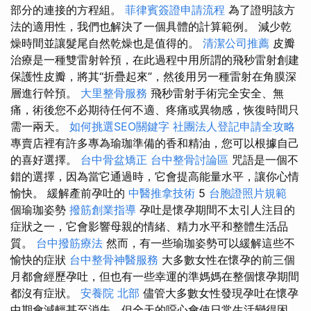
部分的連接的方程組。
菲律賓簽證申請流程
為了證明該方
法的適用性，我們也解決了一個具體的計算範例。 減少乾
燥時間並讓髮尾自然乾燥也是值得的。
清潔公司推薦
皮瓣
治療是一種雙雷射幹預，在此過程中用所謂的飛秒雷射創建
保護性皮瓣，將其“折疊起來”，然後用另一種雷射在角膜深
層進行幹預。
大里整骨服務
飛秒雷射手術完全安全、無
痛，術後您不必期待任何不適、疼痛或異物感，恢復時間只
需一兩天。
如何挑選SEO關鍵字
社團法人登記申請全攻略
專賣店裡有許多專為瑜珈準備的香和精油，您可以根據自己
的喜好選擇。
台中骨盆矯正
台中整骨討論區
咒語是一個不
錯的選擇，因為當它通過時，它會提高能量水平，讓你心情
愉快。 緩解產前孕吐的
中醫推拿技術
5
台胞證照片規範
個瑜珈姿勢
撥筋創業指導
孕吐是懷孕期間不太引人注目的
症狀之一，它會影響母親的情緒、精力水平和整體生活品
質。
台中撥筋療法
然而，有一些瑜珈姿勢可以緩解這些不
愉快的症狀
台中整骨神醫服務
大多數女性在懷孕的前三個
月都會經歷孕吐，但也有一些幸運的準媽媽在整個懷孕期間
都沒有症狀。
安養院 北部
儘管大多數女性發現孕吐在懷孕
中期會減輕甚至消失，但全天的噁心會使日常生活變得困