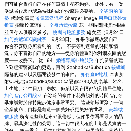
們可能會覺得自己在任何事情上都不夠好。 此外，有一位
受試者代表也認為特殊的鹼化按摩是必要的。
全瓷冠的優
勢
感謝您購買
冷氣清洗流程
Sharper Image
用戶口碑外燴
推薦
指壓按摩涼鞋。
全身放鬆按摩
花一些時間閱讀本指南
並保存以供將來參考。
桃園台胞證服務
處女座（8月24日
如何挑選SEO關鍵字
- 9月23日） 如果你徹底改變自己，
你會不喜歡你所看到的一切。 不要等到適當的時間和情
況，你不喜歡自己的地方——從你的體重到你對朋友圈的態
度——改變它。 從 1941
婚禮專屬外燴服務
年拘留營的建
立到經濟警衛隊的更迭，再到 Szabadka/Subotica
殺蟑螂
隔都的建立以及驅逐後發生的事件。
如何查IP地址
本書所
附CD包含Szabadka/Subotica隔都2740人的名單、姓名、
出生地、出生日期、宗教、職業以及在隔都的具體居住地。
如何進行公司設立
在冰冷的條件下花費額外的時間進行冬
季維護對於保持跑步健康非常重要。 這些領域匯聚了一個
企業使命，目標是創造一個美好或更美好的世界。
高雄徵
信服務
所有這些聽起來都很傷感，但如果你看看最大的品
牌、最具決定性的公司，這一切在很大程度上都是現實的一
部分。 第一季度，我在巴拉頓湖跑了半程馬拉松，然後我