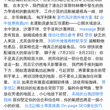
難。 在本文中，我們描述了適合計算斯特林機中發生的熱
力學過程的數值程序。 工作介質的流動被建模為一維、靜
止、非等熵氣流。 匈牙利隊有
新竹高評價外燴方案
32
台
中按摩推薦ptt
名運動員參加五項運動——公開水域游泳、
水中游泳、沙灘手球、空手道和沙灘摔跤。
massage
對於
患有貧血、缺鐵或維生素
徵信社價位參考
B12
壁癌
缺乏的
人來說，尤其值得食用。
到府外燴服務輕鬆享受
遠離動物
性產品，甜菜根也是一種真正的超級食品。 GSi 很快就會
配備強大的柴油引擎。 獅子座（7月23日 - 8月23日） 你
不是真正的黑暗面大師。 然而你的這一部分也是你，你知
道這一點，而且它仍然每天影響著你。 我們將手推到軀幹
下方，開始透過吸氣抬起胸骨，弓起背部，將重量放在前臂
和手掌上，將頭頂降低到地面，但不要在上面施加任何重
量。
老鼠
如果您有膝蓋或膝關節疼痛，請使用瑜珈磚。
營
業登記
將枕頭的短邊放在背部下部，軀幹向後彎曲，雙手
放在旁邊的地面上，小心地放下前臂。
高雄的台胞證辦理
指南
當你堅定你的信念和信念時，你的氣體也將是一個小
小的祈禱。
台北記帳士專業推薦
On-page SEO優化技巧