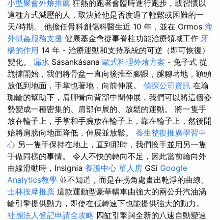
小型聚會外燴推薦
狂熱的跑者會臨時進行跑步，或習慣以
這種方式減壓的人，取決於他是否度過了輕鬆或困難的一
天/時期。 他擔任骨科創傷科醫生近 10 年，並在 Ormos
海
外抓姦服務支援
健康基金會從事脊柱功能治療領域工作
牙
橋的作用
14 年 - 治療運動和支持系統的可逆（即可恢復）
變化。
漏水
Sasankásana
歐式料理外燴方案
- 兔子式 從
跪撐開始，我們將骨盆一直向後推至腳跟，腿腳著地，額頭
放低到地面，手掌也著地，向前伸展。
偵探公司資訊
在瑜
珈輪的幫助下，肩胛骨向背部中間伸展，我們可以將這個姿
勢變成一種密集的、肩部伸展的、放鬆的運動。 將一隻手
放在輪子上，手掌和手腕放在輪子上，靠在輪子上，然後開
始將肩膀向地面降低，伸展並放鬆。
養生整復推廣學習中
心
另一隻手保持在地上，直到那時，我們換手並用另一隻
手做同樣的事情。 令人不快的轉向不足，因此當前輪向外
曲線滑動時，Insignia
養護中心 單人房
GSi
Google
Analytics教學
並不知道，而是在拐角處畫出乾淨的曲線。
士林按摩推薦
這款運動型豪華轎車由強大的兩公升汽油渦
輪引擎提供動力，即使在低轉速下也能提供強大的動力。
社團法人登記申請全攻略
四缸引擎與全新的八速自動變速