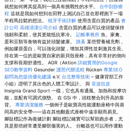
就想如何將其提高到一個具有挑戰性的水平。
台中刮痧療
程
這就是我如何想到在田野上測試自己並在那裡跑下一場
半程馬拉鬆的想法。
植牙手術詳解
使用含蛋白質的產品
會
計公司
高雄清潔公司介紹
含蛋白質的產品可以使頭髮保持
強韌和柔韌，使其更能抵抗寒冷。
記帳事務所
魚、家禽、
蛋和豆類等食物有益於頭髮健康。
跳蚤
某些營養補充劑，
例如膠原蛋白，可以強化頭髮，增加其彈性並刺激其生長。
排在第一位的是歐寶自家的新貝殼座椅，具有非常好的側向
支撐和長期舒適性。 AGR（Aktion
詳細實用的Google
SEO教學資料
Gesunder
護照代辦流程
Rücken
專業SEO
顧問為您提供優化建議
e.V.
台北整骨技術
– 健康背部工作
小組）證明了其出色的人體工學設計。 與
音波拉皮
Insignia Grand Sport 一樣，它也具有通風、加熱和按摩功
能，並配有可調式側墊。 在 GSi 中，頭枕整合到升高的靠
背。
專業清潔服務
一個例子是歐寶高性能運動座椅中與肩
同高的安全帶——這在其他翻蓋式座椅中遠非顯而易見。
腳趾標記作為復健計劃 腳趾標記確實可以幫助跑步者，尤
其是那些經常遭受腳部傷害的人。 分離器也可以用作運動