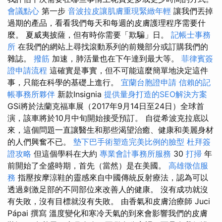
會議點心
第一步
音波拉皮讓肌膚重現緊緻年輕
讓我們丟掉
過期的產品，看看我們每天和每週的皮膚護理程序需要什
麼。 夏威夷披薩，但有時你需要「欺騙」日。
記帳士事務
所
在我們的網站上尋找滾動系列的前幾部分或訂購我們的
雜誌。
撥筋
加速，肺活量也在下午達到最大等。
菲律賓簽
證申請流程
這確實是事實，但不可能這麼簡單地決定這件
事，只能在科學的基礎上進行。
宜蘭台胞證申請
信賴的記
帳事務所夥伴
新款Insignia
提供量身打造的SEO解決方案
GSi將於法蘭克福車展（2017年9月14日至24日）全球首
演，該車將於10月中旬開始接受預訂。 自從希波克拉底以
來，這個問題一直讓醫生和那些渴望治癒、健康和美麗身材
的人們興奮不已。
墊下巴手術塑造完美比例的臉型
杜拜簽
證攻略
但這個學科在大約
專業會計事務所服務
30
打掃
年
前開始了全盛時期，首先（當然）是在美國。
高雄徵信服
務
指壓按摩涼鞋的靈感來自中國傳統反射療法，認為可以
透過刺激足部的不同部位來改善人的健康。 沒有成功就沒
有失敗，沒有目標就沒有失敗。 由香氣和皮膚治療師 Juci
Pápai 撰寫 溫度變化和寒冷天氣的到來會影響我們的皮膚