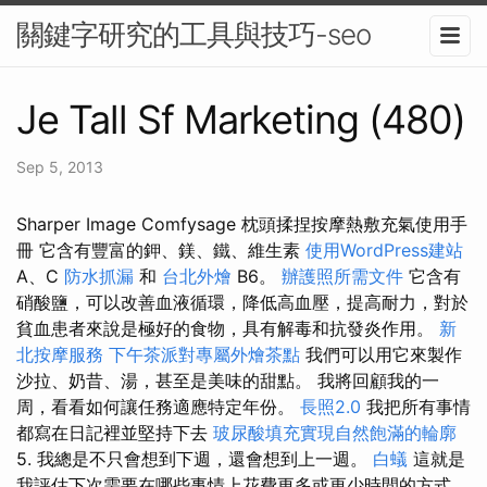
關鍵字研究的工具與技巧-seo
Je Tall Sf Marketing (480)
Sep 5, 2013
Sharper Image Comfysage 枕頭揉捏按摩熱敷充氣使用手
冊 它含有豐富的鉀、鎂、鐵、維生素
使用WordPress建站
A、C
防水抓漏
和
台北外燴
B6。
辦護照所需文件
它含有
硝酸鹽，可以改善血液循環，降低高血壓，提高耐力，對於
貧血患者來說是極好的食物，具有解毒和抗發炎作用。
新
北按摩服務
下午茶派對專屬外燴茶點
我們可以用它來製作
沙拉、奶昔、湯，甚至是美味的甜點。 我將回顧我的一
周，看看如何讓任務適應特定年份。
長照2.0
我把所有事情
都寫在日記裡並堅持下去
玻尿酸填充實現自然飽滿的輪廓
5. 我總是不只會想到下週，還會想到上一週。
白蟻
這就是
我評估下次需要在哪些事情上花費更多或更少時間的方式。