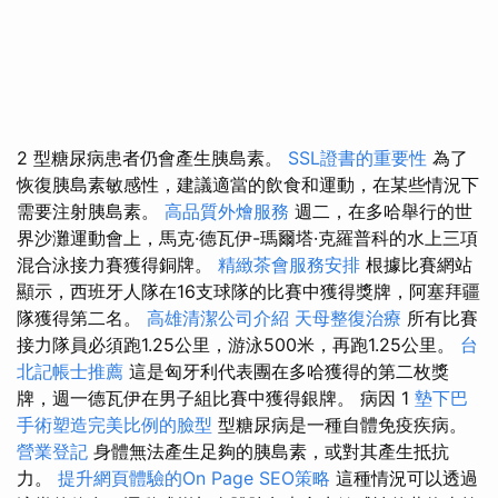
2 型糖尿病患者仍會產生胰島素。
SSL證書的重要性
為了
恢復胰島素敏感性，建議適當的飲食和運動，在某些情況下
需要注射胰島素。
高品質外燴服務
週二，在多哈舉行的世
界沙灘運動會上，馬克·德瓦伊-瑪爾塔·克羅普科的水上三項
混合泳接力賽獲得銅牌。
精緻茶會服務安排
根據比賽網站
顯示，西班牙人隊在16支球隊的比賽中獲得獎牌，阿塞拜疆
隊獲得第二名。
高雄清潔公司介紹
天母整復治療
所有比賽
接力隊員必須跑1.25公里，游泳500米，再跑1.25公里。
台
北記帳士推薦
這是匈牙利代表團在多哈獲得的第二枚獎
牌，週一德瓦伊在男子組比賽中獲得銀牌。 病因 1
墊下巴
手術塑造完美比例的臉型
型糖尿病是一種自體免疫疾病。
營業登記
身體無法產生足夠的胰島素，或對其產生抵抗
力。
提升網頁體驗的On Page SEO策略
這種情況可以透過