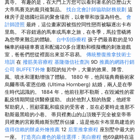
真寺。 有趣的是，在大門上方您可以看到著名的亞歷山大
大帝馬賽克的龐貝複製品。
找台北會計師協助財務規劃
這
棟房子是德國社區的聚會場所，以奢華和放蕩為特色。
會
計師證照
最終，這位畫家因被指控同性戀而被驅逐出卡布
里島。 不容錯過的馬車或馬車之旅，在冬季，馬拉雪橇將
為您帶來難忘的體驗。
台中刮痧療程
孩子們最喜歡的是10
輛車的碰碰車賽道和配備20多台運動和模擬機的刺激遊戲
室，爸爸們想從裡面出來並不容易。
傳統整復推拿技術士
培訓
在
撥筋美容療程
基隆徵信社查詢
9D
推薦的網路行銷
公司
BUFFET外燴
影院的短片中，大量的效果、降雪、
風、噴水和運動增強了體驗。 1880 年，他與瑞典裔藝術家
烏爾蒂瑪·霍恩伯格 (Ultima Hornberg) 結婚，兩人是在學
生時代認識的。 1884 年，他前往那不勒斯，在毀滅性的霍
亂疫情期間提供醫療援助。 由於他對人類的熱愛，他經常
幫助窮人，照顧霍亂和瘟疫的受害者，並在必要時走進那不
勒斯最黑暗的小巷。 蒂貝裡奧山的山頂幾乎完全被皇帝蒂
貝裡奧的宮殿喬維斯別墅所佔據，這是他在卡布里島建造的
值得信賴的辦桌外燴推薦
12
后里推拿療程
座別墅中最大的
一座。
打造亮白膚色的最佳選擇：美白療程
他69歲時在這