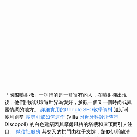
「國際噴射機」一詞指的是一群富有的人，在噴射機出現
後，他們開始以環遊世界為愛好，參觀一個又一個時尚或異
國情調的地方。
詳細實用的Google SEO教學資料
迪斯科
波利別墅
搜尋引擎如何運作
(Villa
附近牙科診所查詢
Discopoli) 的白色建築因其摩爾風格的塔樓和屋頂而引人注
目。
徵信社服務
其交叉的拱門由柱子支撐，類似伊斯蘭清