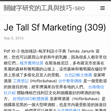
關鍵字研究的工具與技巧-seo
Je Tall Sf Marketing (309)
Sep 5, 2013
Pdf Xt-3 他加祿語-匈牙利語小字典 Tamás Janurik 當
然，您也可以購買山羊奶和牛奶乳酪，因為很多人都非常信
賴它們...
植牙費用估算
在斯洛維尼亞，多布羅克市坐落在
美麗的森林和葡萄園的山坡上，這些森林和葡萄園在穆拉平
原上形成了多樣化且宜人的景觀。
台北記帳士推薦
皇家啤
酒屋
工商登記
(Hofbräuhaus)
台中整骨價格
是一個受歡迎
的旅遊目的地，經常擠滿來自世界各地的人們。
台南徵信
社介紹
體驗傳統巴伐利亞文化和德國最好的啤酒的好地
方。
好用的SEO軟體推薦
皇家啤酒屋（Hofbräuhaus）是
德國慕尼黑的一個大型啤酒館，也是市內最受歡迎的旅遊目
的地之一。 他們還可以使用 Il
台北撥筋療法
Riccio 海灘俱