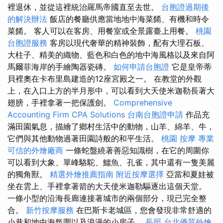
裡退休，並從這裡統治羅馬帝國直至去世。
台胞證過期後
的解決辦法
飯店的餐廳供應當地地中海菜餚、有機和時令
菜餚。 客人可以在客房、用餐室或全景露臺上用餐。
桃園
台胞證服務
客房以現代奢華的精神裝飾，配有大理石板、
大柱子、精美的織物、藍色和白色的地中海風格以及來自阿
馬爾菲海岸的手繪陶器瓷磚。
如何申請台胞證
它是皇帝蒂
貝裡奧在卡布里島建造的12座宮殿之一。 在教堂的外觀
上，在入口上方的半月形中，可以看到大天使米迦勒長著大
翅膀，手裡拿著一把保護劍。
Comprehensive
Accounting Firm CPA Solutions
台南台胞證申請
作品充
滿田園氣息，描繪了鄉村生活中的動物，山羊、綿羊、牛，
它們與其他動物過著田園詩般的和平生活。
桃園 按摩
專業
可信的外燴廠商
一條蛇盤繞著善惡知識樹，在它的周圍你
可以看到大象、單峰駱駝、鱷魚、孔雀，其中還有一隻美麗
的獨角獸。
精選外燴推薦指南
附近按摩選擇
亞當和夏娃被
坐在雲上、手裡拿著箭的大天使米迦勒驅逐出這個天堂。
一條小型的沿海長廊連接著城市的兩個部分，現已完全整
合。
新竹按摩服務
在巴斯卡老城區，您會發現非常舒適的
小巷和地中海氛圍以及浪漫的小房子。
長照
台北優質外燴