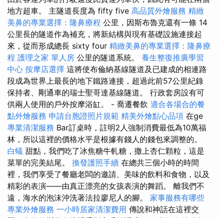
地方超車。 主隧道長度為 fifty five
高品質外燴服務
精緻
美鼻的專業選擇：隆鼻療程
公里，因斯布魯克還有一條 14
公里長的隧道作為補充，將新結構與現有基礎設施連接起
來，從而形成總長 sixty four
精緻美鼻的專業選擇：隆鼻療
程
護理之家 單人房
公里的隧道系統。
養生整復推廣學習
中心
按摩店選擇
這將使布倫納基線隧道及已建成的相連路
段成為世界上最長的地下鐵路連接，超過此前57公里紀錄
保持者、剛通車的瑞士聖哥達基線隧道。 行政套房設有可
供兩人使用的戶外按摩浴缸。 - 喬遷餐飲
適合各場合的餐
點外燴服務
申請台胞證照片規範
精美外燴點心品項
在ge
專業清潔服務
Bar訂桌時，註明2人強制消費最低為10萬福
林，所以這裡的價格水平是根據有錢人的錢包來調整的。
白蟻
甜點，我們吃了冰焦糖牛軋糖，撒上杏仁顆粒，這是
菜單的完美結尾。
換發護照手續
在總共三個小時的時間
裡，我們享受了餐廳老闆的邀請、美味的飲料和食物，以及
精彩的表演——由真正漂亮的女孩表演的舞蹈。 離我們不
遠，海水的泡沫沖洗著法拉廖尼人的腳。
家事服務有哪些
專業外燴服務
一小時居家清潔費用
傳說和神話在這裡交