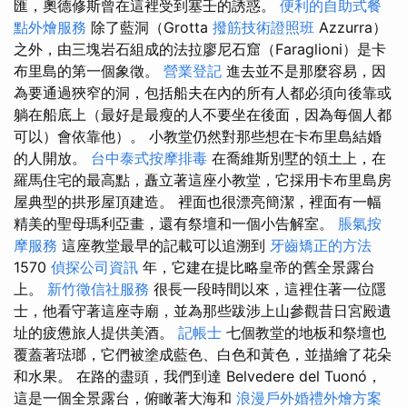
匯，奧德修斯曾在這裡受到塞壬的誘惑。
便利的自助式餐
點外燴服務
除了藍洞（Grotta
撥筋技術證照班
Azzurra）
之外，由三塊岩石組成的法拉廖尼石窟（Faraglioni）是卡
布里島的第一個象徵。
營業登記
進去並不是那麼容易，因
為要通過狹窄的洞，包括船夫在內的所有人都必須向後靠或
躺在船底上（最好是最瘦的人不要坐在後面，因為每個人都
可以）會依靠他）。 小教堂仍然對那些想在卡布里島結婚
的人開放。
台中泰式按摩排毒
在喬維斯別墅的領土上，在
羅馬住宅的最高點，矗立著這座小教堂，它採用卡布里島房
屋典型的拱形屋頂建造。 裡面也很漂亮簡潔，裡面有一幅
精美的聖母瑪利亞畫，還有祭壇和一個小告解室。
脹氣按
摩服務
這座教堂最早的記載可以追溯到
牙齒矯正的方法
1570
偵探公司資訊
年，它建在提比略皇帝的舊全景露台
上。
新竹徵信社服務
很長一段時間以來，這裡住著一位隱
士，他看守著這座寺廟，並為那些跋涉上山參觀昔日宮殿遺
址的疲憊旅人提供美酒。
記帳士
七個教堂的地板和祭壇也
覆蓋著琺瑯，它們被塗成藍色、白色和黃色，並描繪了花朵
和水果。 在路的盡頭，我們到達 Belvedere del Tuonó，
這是一個全景露台，俯瞰著大海和
浪漫戶外婚禮外燴方案