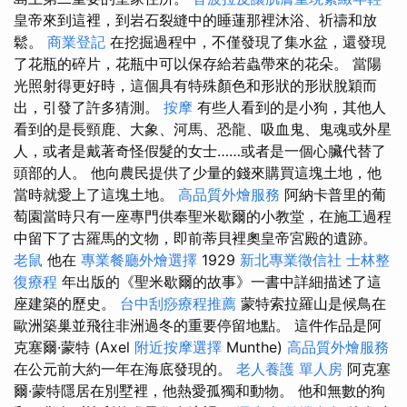
皇帝來到這裡，到岩石裂縫中的睡蓮那裡沐浴、祈禱和放
鬆。
商業登記
在挖掘過程中，不僅發現了集水盆，還發現
了花瓶的碎片，花瓶中可以保存給若蟲帶來的花朵。 當陽
光照射得更好時，這個具有特殊顏色和形狀的形狀脫穎而
出，引發了許多猜測。
按摩
有些人看到的是小狗，其他人
看到的是長頸鹿、大象、河馬、恐龍、吸血鬼、鬼魂或外星
人，或者是戴著奇怪假髮的女士……或者是一個心臟代替了
頭部的人。 他向農民提供了少量的錢來購買這塊土地，他
當時就愛上了這塊土地。
高品質外燴服務
阿納卡普里的葡
萄園當時只有一座專門供奉聖米歇爾的小教堂，在施工過程
中留下了古羅馬的文物，即前蒂貝裡奧皇帝宮殿的遺跡。
老鼠
他在
專業餐廳外燴選擇
1929
新北專業徵信社
士林整
復療程
年出版的《聖米歇爾的故事》一書中詳細描述了這
座建築的歷史。
台中刮痧療程推薦
蒙特索拉羅山是候鳥在
歐洲築巢並飛往非洲過冬的重要停留地點。 這件作品是阿
克塞爾·蒙特 (Axel
附近按摩選擇
Munthe)
高品質外燴服務
在公元前大約一年在海底發現的。
老人養護 單人房
阿克塞
爾·蒙特隱居在別墅裡，他熱愛孤獨和動物。 他和無數的狗