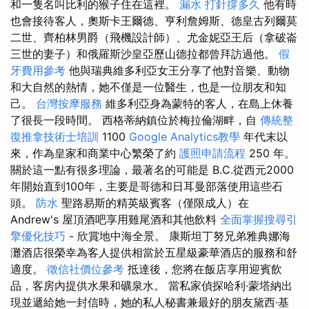
和一隻名叫比利的猴子住在這裡。
漏水 打針撐多久
他有時
也會接待客人，奧斯卡王爾德、亨利詹姆斯、德皇古列爾莫
二世、齊柏林男爵（飛機設計師）、尤金妮亞王后（拿破崙
三世的妻子）和俄羅斯沙皇亞歷山德拉都曾拜訪過他。
假
牙費用參考
他與瑞典維多利亞女王分享了他對音樂、動物
和大自然的熱情，她不僅是一位醫生，也是一位朋友和知
己。
台灣按摩服務
維多利亞身為蒙特的客人，在島上休養
了很長一段時間。 西格蒂納鎮位於梅拉倫湖畔，自
傳統整
復推拿技術士培訓
1100
Google Analytics教學
年代末以
來，作為皇家和商業中心繁榮了約
護照申請流程
250 年。
關於這一點有很多理論，最著名的可能是 B.C.從西元2000
年開始直到100年，主要是哥德和日耳曼部落使用這些石
頭。
防水
聖路易斯的精英級賓客（僅限成人）在
Andrew's 屋頂酒吧享用雞尾酒和其他飲料
全面掌握搜尋引
擎優化技巧
- 欣賞地中海全景。 康斯坦丁努兄弟雅典娜海
灘酒店很榮幸為客人提供相當於五星級豪華酒店的服務和舒
適度。
徵信社價位參考
抵達後，您將在飯店享用迎賓飲
品，客房內提供水果和礦泉水。 當私家偵探哈利·蒙塔納出
現並遞給她一封信時，她的私人秘書兼最好的朋友黛西·基