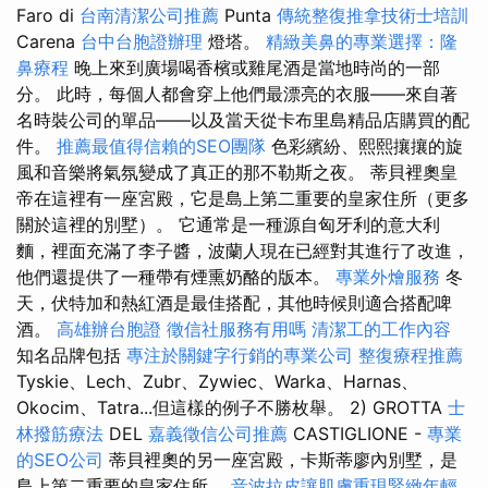
Faro di
台南清潔公司推薦
Punta
傳統整復推拿技術士培訓
Carena
台中台胞證辦理
燈塔。
精緻美鼻的專業選擇：隆
鼻療程
晚上來到廣場喝香檳或雞尾酒是當地時尚的一部
分。 此時，每個人都會穿上他們最漂亮的衣服——來自著
名時裝公司的單品——以及當天從卡布里島精品店購買的配
件。
推薦最值得信賴的SEO團隊
色彩繽紛、熙熙攘攘的旋
風和音樂將氣氛變成了真正的那不勒斯之夜。 蒂貝裡奧皇
帝在這裡有一座宮殿，它是島上第二重要的皇家住所（更多
關於這裡的別墅）。 它通常是一種源自匈牙利的意大利
麵，裡面充滿了李子醬，波蘭人現在已經對其進行了改進，
他們還提供了一種帶有煙熏奶酪的版本。
專業外燴服務
冬
天，伏特加和熱紅酒是最佳搭配，其他時候則適合搭配啤
酒。
高雄辦台胞證
徵信社服務有用嗎
清潔工的工作內容
知名品牌包括
專注於關鍵字行銷的專業公司
整復療程推薦
Tyskie、Lech、Zubr、Zywiec、Warka、Harnas、
Okocim、Tatra...但這樣的例子不勝枚舉。 2) GROTTA
士
林撥筋療法
DEL
嘉義徵信公司推薦
CASTIGLIONE -
專業
的SEO公司
蒂貝裡奧的另一座宮殿，卡斯蒂廖內別墅，是
島上第二重要的皇家住所。
音波拉皮讓肌膚重現緊緻年輕