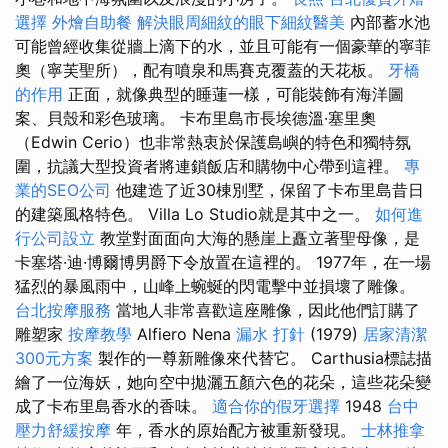
選擇
外燴自助餐
解決眼周細紋的眼下細紋醫美
內部蓄水池
可能曾經收集從牆上滴下的水，並且可能有一個豪華的寧菲
奧（寧芙聖所），配有噴泉和馬賽克覆蓋的天花板。
牙橋
的作用
正面，就像典型的睡蓮一樣，可能裝飾有海洋圖
案、貝殼和彩色玻璃。 卡布里島市長埃德溫·塞里奧
（Edwin Cerio）也非常熱衷於保護島嶼的特色和獨特氛
圍，抗議大型投資者將連鎖飯店和購物中心帶到這裡。
專
業的SEO公司
他建造了近30棟別墅，保留了卡布里島昔日
的建築風格特色。 Villa Lo Studio就是其中之一。
如何進
行公司設立
教堂對面面向大海的懸崖上矗立著聖母像，是
卡塞塔·迪·博爾博男爵下令放置在這裡的。 1977年，在一場
猛烈的暴風雨中，山峰上蜿蜒的閃電擊中並損壞了雕像。
台北按摩服務
當地人非常喜歡這座雕像，因此他們訂購了
雕塑家
按摩教學
Alfiero Nena
漏水 打針
(1979)
居家清潔
300元方案
製作的一尊新雕像來代替它。 Carthusia標誌描
繪了一位海妖，她向空中拋灑五顏六色的花朵，這些花朵變
成了卡布里島香水的香味。
適合你的假牙選擇
1948
台中
壓力舒緩按摩
年，香水的原始配方被重新發現。
士林推拿