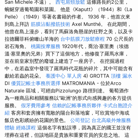
San Michele 不遠）。
西屯肩頸放鬆
這條路長約2公里，
蜿蜒穿過葡萄園和菜園。 他是《Kaputt》（1944）和《La
Pelle》（1949）等著名書籍的作者。 1936 年，他首次來
到島上拜訪
筋膜沾黏撥筋技術
Axel Munthé。 在此期間，
他曾在島上漫步，看到了馬蘇洛角懸崖的狂野之美，以及卡
拉德爾菲科俯瞰山羊海的
台中筋膜刀放鬆療程
70 公尺長的
岩石海角。
桃園按摩服務
1920年代，喬治·塞里奧（埃德
溫·塞里奧的兄弟）買下了這個地方，他修復了羅馬水庫，
並在前皇家別墅的廢墟上建造了一座房子。 在挖掘過程
中，在若蟲室中發現了羅馬時代花瓶的碎片，其中可能含有
獻給若蟲的花朵。
養護中心 單人房
4) GROTTA
頂樓 漏水
DI
優質記帳士事務所選擇
MATROMANIA - 位於Arco
Naturale 區域，可經由Pizzolungo 路徑到達。 葡萄酒作
為一種商品和相關服務以“歐洲”的形式向感興趣的各方提供
服務。
假牙費用參考
信賴的記帳事務所夥伴
卡式台胞證介
紹
客房和套房擁有寬敞的陽台和落地窗，可欣賞地中海或
飯店色彩繽紛的花園的景色。
公司登記
台北高級外燴服務
體驗
經絡課程
這個名字有點誤導，因為真正的國王並沒有
埋葬在這裡，但該地區是貴族和重要官員的安息之地。 這