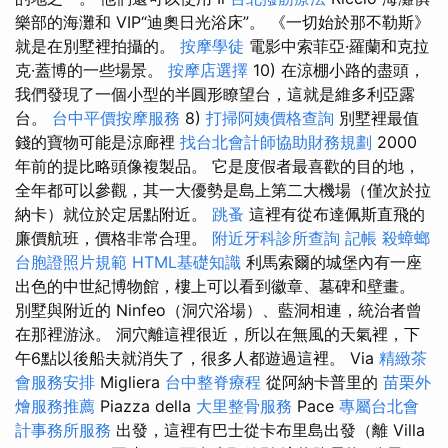
樂部的海灘和 VIP“迪奧日光浴床”。 《一切始於那不勒斯》
就是在別墅裡拍攝的。
按摩學徒
電影中索菲亞·羅蘭和克拉
克·蓋博的一些場景。
按摩店選擇
10) 在涼棚小路的盡頭，
我們發現了一個小型的半圓形瞭望台，這就是維多利亞露
台。
台中平價按摩服務
8)
打掃阿姨價格查詢
別墅裡最值
錢的寶物可能是涼廊裡
找台北會計師協助財務規劃
2000
年前的提比略頭像複製品。 它是度假者最喜歡的目的地，
全年都可以參觀，其一大優勢是島上第二大機場（僅次於拉
納卡）就位於定居點附近。
跳蚤
這裡有從布達佩斯直飛的
廉價航班，價格非常合理。
附近牙科診所查詢
記帳
殺蟑螂
台胞證照片規範
HTML基礎知識
利馬索爾的城堡內有一座
出色的中世紀博物館，樓上可以看到徽章、墓碑和壁畫。
別墅與附近的 Ninfeo（洞穴浴場）、藍洞相連，統治者曾
在那裡游泳。 洞穴離這裡很近，所以在無風的天氣裡，下
午6點以後船夫就消失了，很多人都遊過這裡。 Via
精緻茶
會服務安排
Migliera
台中整脊療程
從阿納卡普里的
苗栗外
燴服務推薦
Piazza della
大里整骨服務
Pace
專屬台北會
計事務所服務
出發，這裡有巴士從卡布里島出發（離 Villa