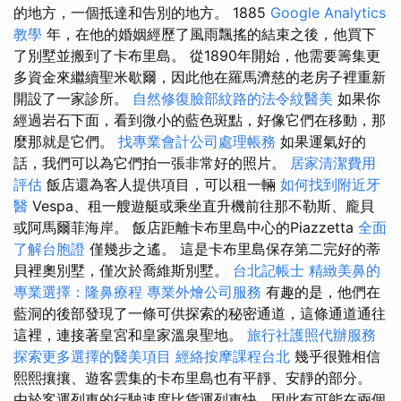
的地方，一個抵達和告別的地方。 1885
Google Analytics
教學
年，在他的婚姻經歷了風雨飄搖的結束之後，他買下
了別墅並搬到了卡布里島。 從1890年開始，他需要籌集更
多資金來繼續聖米歇爾，因此他在羅馬濟慈的老房子裡重新
開設了一家診所。
自然修復臉部紋路的法令紋醫美
如果你
經過岩石下面，看到微小的藍色斑點，好像它們在移動，那
麼那就是它們。
找專業會計公司處理帳務
如果運氣好的
話，我們可以為它們拍一張非常好的照片。
居家清潔費用
評估
飯店還為客人提供項目，可以租一輛
如何找到附近牙
醫
Vespa、租一艘遊艇或乘坐直升機前往那不勒斯、龐貝
或阿馬爾菲海岸。 飯店距離卡布里島中心的Piazzetta
全面
了解台胞證
僅幾步之遙。 這是卡布里島保存第二完好的蒂
貝裡奧別墅，僅次於喬維斯別墅。
台北記帳士
精緻美鼻的
專業選擇：隆鼻療程
專業外燴公司服務
有趣的是，他們在
藍洞的後部發現了一條可供探索的秘密通道，這條通道通往
這裡，連接著皇宮和皇家溫泉聖地。
旅行社護照代辦服務
探索更多選擇的醫美項目
經絡按摩課程台北
幾乎很難相信
熙熙攘攘、遊客雲集的卡布里島也有平靜、安靜的部分。
由於客運列車的行駛速度比貨運列車快，因此有可能在兩個