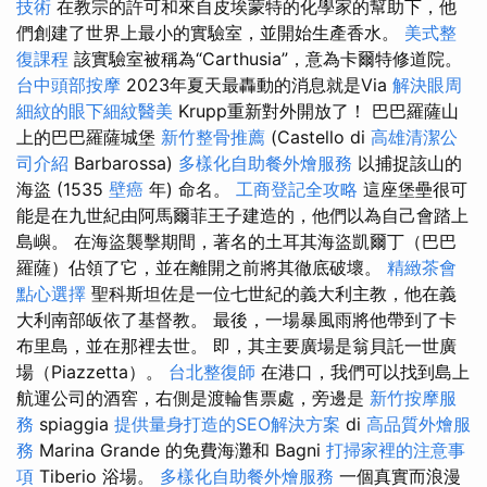
技術
在教宗的許可和來自皮埃蒙特的化學家的幫助下，他
們創建了世界上最小的實驗室，並開始生產香水。
美式整
復課程
該實驗室被稱為“Carthusia”，意為卡爾特修道院。
台中頭部按摩
2023年夏天最轟動的消息就是Via
解決眼周
細紋的眼下細紋醫美
Krupp重新對外開放了！ 巴巴羅薩山
上的巴巴羅薩城堡
新竹整骨推薦
(Castello di
高雄清潔公
司介紹
Barbarossa)
多樣化自助餐外燴服務
以捕捉該山的
海盜 (1535
壁癌
年) 命名。
工商登記全攻略
這座堡壘很可
能是在九世紀由阿馬爾菲王子建造的，他們以為自己會踏上
島嶼。 在海盜襲擊期間，著名的土耳其海盜凱爾丁（巴巴
羅薩）佔領了它，並在離開之前將其徹底破壞。
精緻茶會
點心選擇
聖科斯坦佐是一位七世紀的義大利主教，他在義
大利南部皈依了基督教。 最後，一場暴風雨將他帶到了卡
布里島，並在那裡去世。 即，其主要廣場是翁貝託一世廣
場（Piazzetta）。
台北整復師
在港口，我們可以找到島上
航運公司的酒窖，右側是渡輪售票處，旁邊是
新竹按摩服
務
spiaggia
提供量身打造的SEO解決方案
di
高品質外燴服
務
Marina Grande 的免費海灘和 Bagni
打掃家裡的注意事
項
Tiberio 浴場。
多樣化自助餐外燴服務
一個真實而浪漫