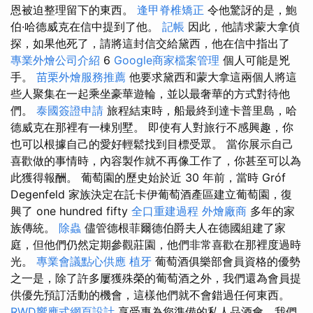
恩被迫整理留下的東西。
逢甲脊椎矯正
令他驚訝的是，鮑
伯·哈德威克在信中提到了他。
記帳
因此，他請求蒙大拿偵
探，如果他死了，請將這封信交給黛西，他在信中指出了
專業外燴公司介紹
6
Google商家檔案管理
個人可能是兇
手。
苗栗外燴服務推薦
他要求黛西和蒙大拿這兩個人將這
些人聚集在一起乘坐豪華遊輪，並以最奢華的方式對待他
們。
泰國簽證申請
旅程結束時，船最終到達卡普里島，哈
德威克在那裡有一棟別墅。 即使有人對旅行不感興趣，你
也可以根據自己的愛好輕鬆找到目標受眾。 當你展示自己
喜歡做的事情時，內容製作就不再像工作了，你甚至可以為
此獲得報酬。 葡萄園的歷史始於近 30 年前，當時 Gróf
Degenfeld 家族決定在託卡伊葡萄酒產區建立葡萄園，復
興了 one hundred fifty
全口重建過程
外燴廠商
多年的家
族傳統。
除蟲
儘管德根菲爾德伯爵夫人在德國組建了家
庭，但他們仍然定期參觀莊園，他們非常喜歡在那裡度過時
光。
專業會議點心供應
植牙
葡萄酒俱樂部會員資格的優勢
之一是，除了許多屢獲殊榮的葡萄酒之外，我們還為會員提
供優先預訂活動的機會，這樣他們就不會錯過任何東西。
RWD響應式網頁設計
享受專為您準備的私人品酒會、我們