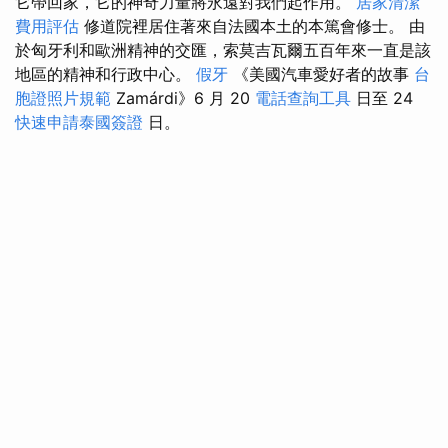
它帶回家，它的神奇力量將永遠對我們起作用。
居家清潔
費用評估
修道院裡居住著來自法國本土的本篤會修士。 由
於匈牙利和歐洲精神的交匯，索莫吉瓦爾五百年來一直是該
地區的精神和行政中心。
假牙
《美國汽車愛好者的故事
台
胞證照片規範
Zamárdi》6 月 20
電話查詢工具
日至 24
快速申請泰國簽證
日。