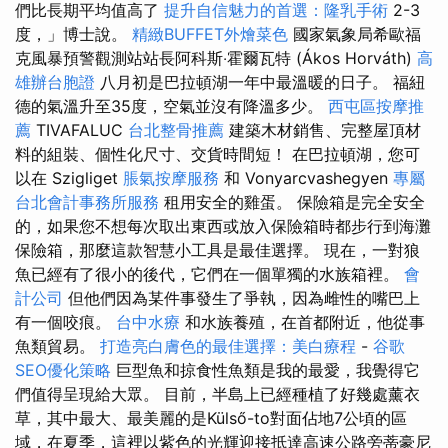
們比長期平均值高了
提升自信魅力的首選：隆乳手術
2-3
度，」博士說。
精緻BUFFET外燴菜色
國家氣象局希歐福
克風暴預警觀測站站長阿科斯‧霍爾瓦特 (Ákos Horváth)
高
雄辦台胞證
八月初是巴拉頓湖一年中最溫暖的日子。 福紐
德的氣溫升至35度，空氣並沒有降溫多少。
西屯區按摩推
薦
TIVAFALUC
台北整骨推薦
建築木材銷售、完整屋頂材
料的組裝、個性化尺寸、交貨時間短！ 在巴拉頓湖，您可
以在 Szigliget
脹氣按摩服務
和 Vonyarcvashegyen
專屬
台北會計事務所服務
租用安全的雞蛋。 保險箱是完全安全
的，如果您不想每次取出東西或放入保險箱時都步行到海灘
保險箱，那麼這款智慧小工具是最佳選擇。 現在，一對狼
魚已經有了很小的後代，它們在一個單獨的水族箱裡。
會
計公司
但他們因為某件事發生了爭執，因為雌性的嘴巴上
有一個咬痕。
台中水療
和水族養殖，在首都附近，他從事
魚類貿易。
打造亮白膚色的最佳選擇：美白療程
-
谷歌
SEO優化策略
巨型魚和掠食性魚類是我的最愛，我覺得它
們值得呈現給大眾。 目前，半島上已經種植了好幾處薰衣
草，其中最大、最美麗的是Külső-to對面佔地7公頃的區
域，在夏季，這裡以紫色的光輝迎接抵達高速公路旁蒂豪尼