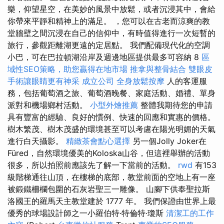
樂，仰望星空，在美妙的風景中放鬆，或者沉浸其中，會給
你帶來平靜和精神上的滿足。 ，您可以在古老而涼爽的教
堂牆壁之間沉浸在自己的信仰中，有時值得進行一次短暫的
旅行，參觀距離湖更遠的定居點。 我們配備現代化的空調
小巴，可在巴拉頓湖沿岸及週邊地區提供最多可容納 8
區
域性SEO策略，助您贏得在地市場
推拿與整骨結合
雙眼皮
手術讓眼睛更有神采
成立公司
全身放鬆按摩
人的客運服
務，包括葡萄酒之旅、葡萄酒晚餐、家庭活動、婚禮、單身
派對和機場鄉村活動。
小型外燴推薦
整體我期待您的申請
具有豐富的經驗、良好的慣例、快速的回應和實惠的價格。
樹木繁茂、樹木茂盛的環境甚至可以考慮在陽光明媚的天氣
進行白天攝影。
精緻茶會點心選擇
另一個Jolly Joker在
Füred，自然環境優美的Koloska山谷，但這裡舉辦的活動
很多，所以拍照前應該先了解一下當前的活動。
rwd
有153
級階梯通往山頂，在樓梯的底部，教堂前面的空地上有一座
被鍛鐵柵欄包圍的石灰岩聖三一雕像。 山腳下供奉聖拉斯
洛國王的羅馬天主教堂建於 1777 年。 我們保證由世界上最
優秀的球場設計師之一小羅伯特·特倫特·瓊斯
清潔工的工作