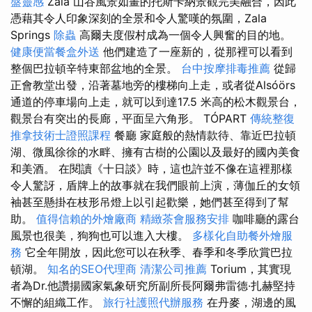
盤靈感
Zala 山谷風景如畫的托斯卡納景觀完美融合，因此
憑藉其令人印象深刻的全景和令人驚嘆的氛圍，Zala
Springs
除蟲
高爾夫度假村成為一個令人興奮的目的地。
健康便當餐盒外送
他們建造了一座新的，從那裡可以看到
整個巴拉頓辛特東部盆地的全景。
台中按摩排毒推薦
從歸
正會教堂出發，沿著墓地旁的樓梯向上走，或者從Alsóörs
通道的停車場向上走，就可以到達17.5 米高的松木觀景台，
觀景台有突出的長廊，平面呈六角形。 TÓPART
傳統整復
推拿技術士證照課程
餐廳 家庭般的熱情款待、靠近巴拉頓
湖、微風徐徐的水畔、擁有古樹的公園以及最好的國內美食
和美酒。 在閱讀《十日談》時，這也許並不像在這裡那樣
令人驚訝，盾牌上的故事就在我們眼前上演，薄伽丘的女領
袖甚至懸掛在枝形吊燈上以引起歡樂，她們甚至得到了幫
助。
值得信賴的外燴廠商
精緻茶會服務安排
咖啡廳的露台
風景也很美，狗狗也可以進入大樓。
多樣化自助餐外燴服
務
它全年開放，因此您可以在秋季、春季和冬季欣賞巴拉
頓湖。
知名的SEO代理商
清潔公司推薦
Torium，其實現
者為Dr.他讚揚國家氣象研究所副所長阿爾弗雷德·扎赫堅持
不懈的組織工作。
旅行社護照代辦服務
在丹麥，湖邊的風