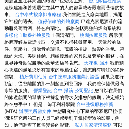
美麗甚至在其周圍的環境中也熠熠生輝。
台北徵信社推薦
這棟建築和曾經居住在其中的人們都承載著嚴肅而悲慘的故
事。
台中泰式按摩排毒療程
我們冒險進入廢棄地區，揭開
它神秘的過去。
值得信賴的外燴廠商
巴達克索尼酒莊的流
動瓶裝葡萄酒、特色白蘭地。 價格包括完整的煙囪系統和
多樣化自助餐外燴服務
1 個清潔門。
桃園按摩服務
所示價
格應理解為電話收取，交貨不包括托盤費用。 天堂般的條
件、無壓力、無噪音的環境、茂盛的植被、熱帶的香氣、碧
綠的大海、美味佳餚、精緻優雅的家具以及奢華的服務，在
世界神奇度假勝地的豪華酒店等著您。
天花板 漏水
我們精
心挑選的滿足您所有需求的專屬住宿，讓您擁有特殊的終身
體驗。
植牙費用估算
台中按摩服務推薦討論區
如果您進行
預訂，從您離開的那一刻起直到您回家，我們確保提供最高
水準的服務。
營業登記
台中 撥筋
公司登記
您可以在我們
的旅遊顧問的幫助下根據您的需求安排您的假期，決定權始
終在您手中！ 但是，匈牙利科學院
台中整復服務推薦
(MTA)
辦護照所需文件
生態研究中心下屬的蒂豪尼巴拉頓
湖沼研究所的工作人員已經感受到了氣候變遷的影響，例
如，他們調查了氣候變遷的影響。
私人居家清潔服務
可以