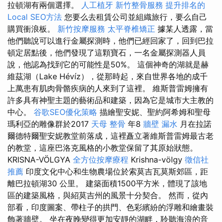
拉頓湖有兩個選擇。
人工植牙
新竹整骨服務
提升排名的
Local SEO方法
您要么去租賃公司並組織旅行，要么自己
購買衝浪板。
新竹按摩服務
太平脊椎矯正
據某人透露，當
他們聽說可以進行金屬探測時，他們已經回家了，回到巴拉
頓定居點後，他們發現了這顆寶石，一名金屬探測器人員
說，他認為找到它的可能性是50%。 這個神奇的湖就是赫
維茲湖（Lake Hévíz），從那時起，來自世界各地的成千
上萬患有肌肉骨骼疾病的人來到了這裡。 維斯普雷姆擁有
許多具有神聖主題的藝術品和建築，因為它是城市大主教的
中心。
谷歌SEO優化策略
描繪聖安妮、聖約阿希姆和聖母
瑪利亞的雕像群於2017
天母 整骨
年8
牆壁 漏水
月在拉諾
爾德特爾聖安妮教堂前落成，這裡矗立著維斯普雷姆最古老
的教堂，這座巴洛克風格的小教堂保留了其原始狀態。
KRISNA-VÖLGYA
全方位按摩療程
Krishna-völgy
徵信社
推薦
印度文化中心和生物農場位於索莫吉瓦莫斯郊區，距
離巴拉頓湖30 公里。 建築面積1500平方米，體現了該地
區的建築風格，與紹莫吉州的風景十分契合。 然而，從內
部看，印度圖案、帶柱子的拱門、色彩繽紛的浮雕和繪畫裝
飾著牆壁。 坐在夜晚變得更加安靜的湖畔，聆聽海浪的音