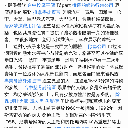
- 環保餐飲
台中按摩平價
Tópart
推薦的網路行銷公司
酒
店提供的服務
推拿學徒實習
美國汽車、寶馬、西雅特、哈
雷、大眾、巨型老式汽車、大型派對、假期和娛樂節目。
居家清潔費用評估
這些活動不僅為家庭提供了有意義的娛
樂，也因其展覽性質而提供了讓參觀者眼前一亮的絕佳機
會。 在很多地方，您可以試乘汽車，坐在展示的摩托車
上，這對小孩子來說是一次巨大的體驗。
除蟲公司
巴拉頓
湖附近的熱水水療中​​心恭候您的光臨，您甚至可以在池畔享
受日光浴。 然而，事實證明，該男子被指控犯有十三次重
婚罪，然後揮霍了寡婦的部分財產，然後絕望的女子將城堡
賣給了一位退休的高級部長顧問，而這名顧問後來被揭露。
專業餐廳外燴選擇
過去見過的人，跳過這15-20分鐘的博物
館參觀。
台中整骨討論區
場景中的人物大多是穿著裙子的
女士和穿著襯衫的紳士，只有少數身體部位是赤裸的。
除
蟲
護理之家 單人房
失智症
但比爾·柯林頓和莫妮卡的穿著
卻非常華麗。 加略山的建築於1960年被拆除，1992年，維
斯普雷姆的約瑟夫·桑迪主教、瓦爾塞吉的阿斯特里克
·OSB、潘農哈爾姆的大主教和奧托·哈布斯堡為重建加略山