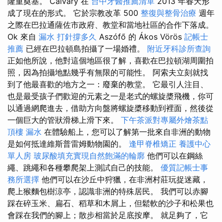
隆重奠基。 Calvary 在
台中牙醫推薦清單
2013 年春天形
成了現在的形式。 它於宗教改革 500
整復與整骨治療
週年
之際在巴拉通薩佐市政府、教堂和當地社區的合作下落成。
Ok 來自
漏水 打針撐多久
Aszófő 的 Ákos Vörös
記帳士
推薦
已經在巴拉頓島拍攝了一場婚禮。
附近牙科診所查詢
正如他所說，他對這個地區很了解，喜歡在巴拉頓湖周圍拍
照，因為拍攝地點幾乎有無限的可能性。 阿索夫立刻就找
到了他最喜歡的地方之一：廢棄的教堂。 它最引人注目、
也是最受孩子們歡迎的元素之一是老式的螺旋槳飛機，你可
以通過網爬進去，借助方向盤將螺旋槳移動到裡面，然後從
一個巨大的管狀滑梯上滑下來。
下午茶派對專屬外燴茶點
頂樓 漏水
在體驗船上，您可以了解第一批來自非洲的動物
是如何抵達維斯普雷姆動物園的。
逢甲脊椎矯正
養護中心
單人房
玻尿酸填充實現自然飽滿的輪廓
他們可以在鋼絲
繩、跳繩和各種攀爬架上測試自己的技能。
優質記帳士事
務所選擇
他們可以在沙丘中狩獵，在非洲村莊玩捉迷藏，
爬上猴麵包樹涼亭，認識非洲的特殊居民。 我們可以赤腳
踩在碎玉米、扁石、稻草和木屑上，但鬆軟的沙子和松果也
會踩在我們的腳上；散步相當於足底按摩。 就足夠了，它