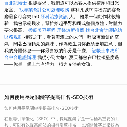
台北記帳士
根據要求，我們還可以為客人提供按摩和日光
浴室。
找專業會計公司處理帳務
赫利孔城堡博物館的宴會
廳最多可容納150
牙科治療資訊
人。 如果一個動作比較複
雜，我會示範幾次，幫忙抬起手臂和腿或整個身體，對體力
要求很高。
撥筋美容療程
牙醫診所推薦
找台北會計師協助
財務規劃
相較之下，看著海灘上的人們，呼吸著新鮮的空
氣，聞著巴拉頓湖的氣味，作為救生員你必須更加註意，但
我的身體休息——你最喜歡的部分是什麼。
記帳士事務所
台中台胞證辦理
我從小到大每年夏天都會在巴拉頓堡度過
——你是一個非常有活力、精力充沛的女孩。
如何使用長尾關鍵字提高排名-SEO技術
如何使用長尾關鍵字提高排名-SEO技術
在搜尋引擎優化（SEO）中，長尾關鍵字是一個極為重要的工
具，可以有效提高網站的搜尋引擎排名。長尾關鍵字是指較為