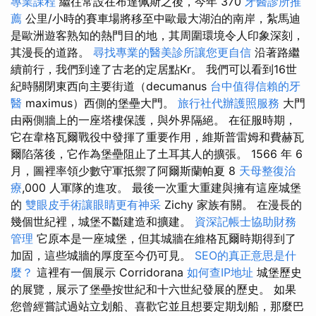
專業課程
繼往常設在布達佩斯之後，今年 370
牙醫診所推
薦
公里/小時的賽車場將移至中歐最大湖泊的南岸，紮馬迪
是歐洲遊客熟知的熱門目的地，其周圍環境令人印象深刻，
其漫長的道路。
尋找專業的醫美診所讓您更自信
沿著路繼
續前行，我們到達了古老的定居點Kr。 我們可以看到16世
紀時關閉東西向主要街道（decumanus
台中值得信賴的牙
醫
maximus）西側的堡壘大門。
旅行社代辦護照服務
大門
由兩側牆上的一座塔樓保護，與外界隔絕。 在征服時期，
它在韋格瓦爾戰役中發揮了重要作用，維斯普雷姆和費赫瓦
爾陷落後，它作為堡壘阻止了土耳其人的擴張。 1566 年 6
月，圖裡率領少數守軍抵禦了阿爾斯蘭帕夏 8
天母整復治
療
,000 人軍隊的進攻。 最後一次重大重建與擁有這座城堡
的
雙眼皮手術讓眼睛更有神采
Zichy 家族有關。 在漫長的
幾個世紀裡，城堡不斷建造和擴建。
資深記帳士協助財務
管理
它原本是一座城堡，但其城牆在維格瓦爾時期得到了
加固，這些城牆的厚度至今仍可見。
SEO的真正意思是什
麼？
這裡有一個展示 Corridorana
如何查IP地址
城堡歷史
的展覽，展示了堡壘按世紀和十六世紀發展的歷史。 如果
您曾經嘗試過站立划船、喜歡它並且想要定期划船，那麼巴