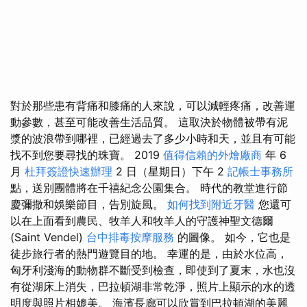
對於那些患有背痛和膝痛的人來說，可以減輕疼痛，改善運
動參數，甚至可能改善生活品質。 這取決於物體被帶有泥
漿的波浪帶到哪裡，已經過去了多少小時和天，並且有可能
找不到您要尋找的珠寶。 2019
值得信賴的外燴廠商
年 6
月
杜拜簽證快速辦理
2 日（星期日）下午 2
記帳士事務所
點，送別團體將在千禧紀念公園集合。 時代的教堂進行節
慶彌撒和娛樂節目，告別旋風。
如何找到附近牙醫
您還可
以在上面看到農民、牧羊人和牧羊人的守護神聖文德爾
(Saint Vendel)
台中排毒按摩服務
的圖像。 如今，它也是
徒步旅行者的熱門遊覽目的地。 幸運的是，由於水位高，
匈牙利淺海的動物群不斷受到檢查，即使到了夏末，水也沒
有從湖床上消失，巴拉頓湖非常乾淨，照片上顯示的水的透
明度與照片相媲美。 海濱長廊可以欣賞到巴拉頓湖的美麗