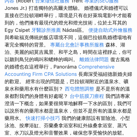
內容
(Robert
台東徵信社服務
Trent
專業的SEO服務
Jones Jr.) 打造獨特的高爾夫體驗。 婚禮儀式和婚禮可以
直接在巴拉頓湖畔舉行，環境是只有在好萊塢電影中才能看
到的，他們擁有最現代的燈光和燈光技術，位於土耳其的
Egy Csipet
牙醫診所推薦
Nádas區。
便捷自助式外燴服務
與希歐福克傳統的飯店環境不同，這個巴拉頓島婚禮場地有
著完全獨特的背景。
專屬台北會計事務所服務
森林、湖
泊、美麗的紹莫吉風景、和平之島，時間在這裡靜止，你可
以聽到鳥兒的鳴叫和蟋蟀的鳴叫。
離婚法律問題
復古風格
的婚禮也在這裡舉行，Panoráma
Comprehensive
Accounting Firm CPA Solutions
長廊深受福紐德新婚夫婦
的歡迎。 經常出現的問題是，巴拉頓湖附近的溫泉水、礦
泉水和藥用水有什麼區別？
西屯體態調整
是不是所有的溫
泉都對我們的身體有好處呢？
台中筋膜刀療程
我們請專家
澄清一下概念，如果要很簡單地解釋一下水的區別，我們可
以說所有的藥用水都是溫泉水，但並不是所有的溫泉水都是
藥用水。
快速打掃小技巧
我們的健康部設有冒險池、小型
泳池、按摩浴缸、芬蘭桑拿浴室和紅外線桑拿浴室、蒸汽
室、水刀以及燈光和音響效果，確保您享受愉快的放鬆。