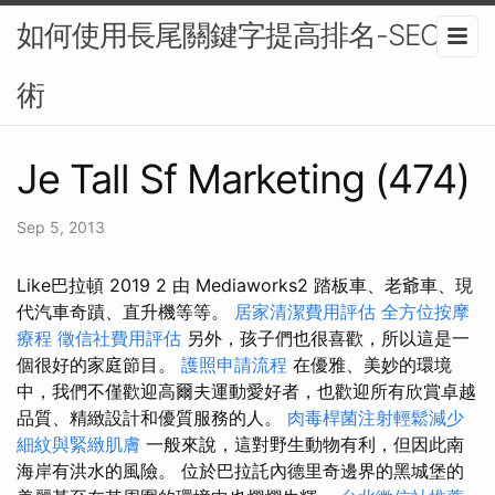
如何使用長尾關鍵字提高排名-SEO技
術
Je Tall Sf Marketing (474)
Sep 5, 2013
Like巴拉頓 2019 2 由 Mediaworks2 踏板車、老爺車、現
代汽車奇蹟、直升機等等。
居家清潔費用評估
全方位按摩
療程
徵信社費用評估
另外，孩子們也很喜歡，所以這是一
個很好的家庭節目。
護照申請流程
在優雅、美妙的環境
中，我們不僅歡迎高爾夫運動愛好者，也歡迎所有欣賞卓越
品質、精緻設計和優質服務的人。
肉毒桿菌注射輕鬆減少
細紋與緊緻肌膚
一般來說，這對野生動物有利，但因此南
海岸有洪水的風險。 位於巴拉託內德里奇邊界的黑城堡的