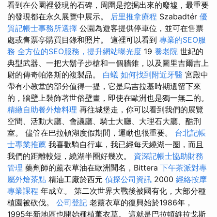
看到在公園裡發現的石碑，周圍是挖掘出來的廢墟，最重要
的發現都在永久展覽中展示。
后里推拿療程
Szabadtér
優
質記帳士事務所選擇
公園為遊客提供停車位，並可在售票
處或售票亭購買目錄和照片。 這裡可以看到
專業的SEO服
務
全方位的SEO服務，提升網站曝光度
19
養老院
世紀的
典型武器、一把大鬍子步槍和一個牆錐，以及圖里吉爾吉上
尉的傳奇帕洛斯的複製品。
白蟻
如何找到附近牙醫
宮殿中
帶有小教堂的部分值得一提，它是烏吉拉基時期遺留下來
的，牆壁上裝飾著世俗壁畫，即使在歐洲也是獨一無二的。
精緻自助餐外燴料理
再往城堡走，你可以看到我們的展覽
空間、活動大廳、會議廳、騎士大廳、大理石大廳、酷刑
室。 儘管在巴拉頓湖度假期間，運動也很重要。
台北記帳
士專業推薦
我喜歡騎自行車，我已經每天繞湖一圈，而且
我們的距離較短，繞湖半圈好幾次。
資深記帳士協助財務
管理
藥劑師的薰衣草油在歐洲聞名，Bittera
下午茶派對專
屬外燴茶點
精油工廠於西元
偵探公司資訊
2000
經絡按摩
專業課程
年成立。 第二次世界大戰後被國有化，大部分種
植園被砍伐。
公司登記
老薰衣草的復興始於1986年，
1995年新地區也開始種植薰衣草。 這就是巴拉頓維拉戈斯