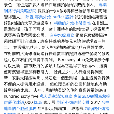
景色，這也是許多人選擇在這裡拍攝婚紗照的原因。
專業
網路行銷策略顧問
長長的一排梧桐樹和巴拉頓湖岸使海灘
變得迷人。
除蟲
專業外燴 buffet 設計
試試非洲維斯普雷
姆動物園的大草原遊樂場！
精緻的外燴擺盤靈感
在非洲主
題遊樂場，孩子們可以一睹非洲特有的動物世界，探索坦尚
尼亞塞倫蓋蒂國家公園。
台中水療服務
從吊床鞦韆到高空
繩鞦韆再到狩獵車，許多特殊的遊樂元素讓遊樂場獨一無
二。 在選擇地點時，新人對婚禮的舉辦地點有具體要求。
在對前帕洛斯修道院進行長達數年的挖掘過程中發現的發現
也可以在村莊的展覽中看到。 Berzsenyiutca免費海灘今年
可以更新，該市政府的多項工程為它贏得了1億福林，這將
使海濱變得更加有吸引力。 除此之外，人行道將得到更
新，安裝太陽能照明，將建造一個遊樂場，並且還將為行動
不便的人提供用水通道。 但維護良好的公園和綠地也有助
於寧靜的休息。 去年，和解地登記入住的賓客數量約為 a
hundred sixty five
私人居家清潔服務
專業SEO顧問為您提
供優化建議
,000
隆鼻
晚，與
到府外燴輕鬆安排
2017
台中
地區的台胞證服務
年相比大幅增加。 球場與
精緻的外燴擺