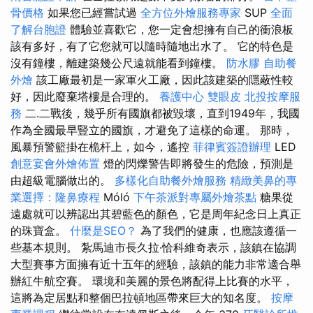
骨價格
如果您已經嘗試過
全方位外燴服務專家
SUP
全面
了解台胞證
體驗並喜歡它，您一定會想擁有自己的衝浪板
該有多好，有了它您就可以隨時隨地出水了。 它的特色是
沒有鐘樓，離建築幾公尺遠就能看到鐘樓。
防水膠
自助餐
外燴
該工廠最初是一家軍火工廠，因此該建築的隱蔽性較
好，因此廢棄塔樓是合理的。
養護中心
雙眼皮
北投按摩服
務
二.二戰後，幾乎所有國旗都被毀壞，直到1949年，我國
作為全國最早豎立的國旗，才避免了這樣的命運。 那時，
風暴預警籃掛在桅杆上，如今，遙控
菲律賓簽證辦理
LED
創意宴會外燴佈置
燈的閃爍警告即將發生的危險，預測是
由超級電腦做出的。
多樣化自助餐外燴服務
精緻美鼻的專
業選擇：隆鼻療程
Móló
下午茶派對專屬外燴茶點
糖果從
遠處就可以辨認出其碧藍色的顏色，它是周年紀念日上真正
的珠寶盒。
什麼是SEO？
為了我們的健康，也應該遵循一
些基本規則。 紮馬迪市長久拉·恰科維奇表示，該鎮在協調
大型賽事方面擁有近十五年的經驗，該鎮的能力非常適合舉
辦紅牛航空賽。 環境和美麗的景色將配得上比賽的水平，
這將為定居點和整個巴拉頓地區帶來巨大的知名度。
按摩