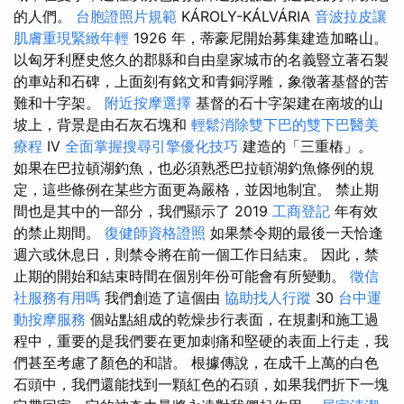
的人們。
台胞證照片規範
KÁROLY-KÁLVÁRIA
音波拉皮讓
肌膚重現緊緻年輕
1926 年，蒂豪尼開始募集建造加略山。
以匈牙利歷史悠久的郡縣和自由皇家城市的名義豎立著石製
的車站和石碑，上面刻有銘文和青銅浮雕，象徵著基督的苦
難和十字架。
附近按摩選擇
基督的石十字架建在南坡的山
坡上，背景是由石灰石塊和
輕鬆消除雙下巴的雙下巴醫美
療程
IV
全面掌握搜尋引擎優化技巧
建造的「三重樁」。
如果在巴拉頓湖釣魚，也必須熟悉巴拉頓湖釣魚條例的規
定，這些條例在某些方面更為嚴格，並因地制宜。 禁止期
間也是其中的一部分，我們顯示了 2019
工商登記
年有效
的禁止期間。
復健師資格證照
如果禁令期的最後一天恰逢
週六或休息日，則禁令將在前一個工作日結束。 因此，禁
止期的開始和結束時間在個別年份可能會有所變動。
徵信
社服務有用嗎
我們創造了這個由
協助找人行蹤
30
台中運
動按摩服務
個站點組成的乾燥步行表面，在規劃和施工過
程中，重要的是我們要在更加刺痛和堅硬的表面上行走，我
們甚至考慮了顏色的和諧。 根據傳說，在成千上萬的白色
石頭中，我們還能找到一顆紅色的石頭，如果我們折下一塊