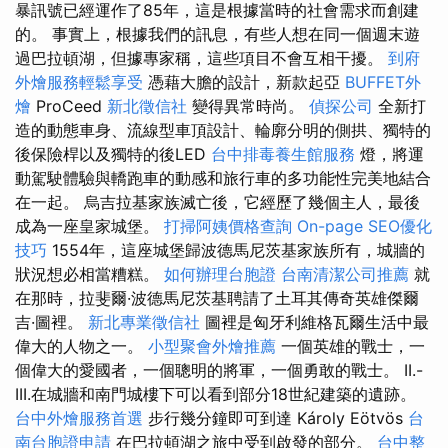
暴訊號已經運作了85年，這是根據當時的社會需求而創建
的。 事實上，根據我們的訊息，有些人想在同一個週末遊
過巴拉頓湖，但據專家稱，這些項目不會互相干擾。
到府
外燴服務輕鬆享受
憑藉大膽的設計，新款起亞
BUFFET外
燴
ProCeed
新北徵信社
變得異常時尚。
偵探公司
全新打
造的動態車身、流線型車頂設計、輪廓分明的側拱、獨特的
後保險桿以及獨特的後LED
台中排毒養生館服務
燈，將運
動駕駛體驗與轎跑車的動感和旅行車的多功能性完美地結合
在一起。 烏吉拉基家族滅亡後，它經歷了幾個主人，最後
成為一座皇家城堡。
打掃阿姨價格查詢
On-page SEO優化
技巧
1554年，這座城堡歸波德馬尼茨基家族所有，城牆的
狀況想必相當糟糕。
如何辦理台胞證
台南清潔公司推薦
就
在那時，拉斐爾·波德馬尼茨基聘請了土耳其傳奇英雄傑爾
吉·圖裡。
新北專業徵信社
圖裡是匈牙利維格瓦爾生活中最
偉大的人物之一。
小型聚會外燴推薦
一個英雄的戰士，一
個偉大的愛國者，一個聰明的將軍，一個勇敢的戰士。 II.-
III.在城牆和南門城樓下可以看到部分18世紀建築的遺跡。
台中外燴服務首選
步行幾分鐘即可到達 Károly Eötvös
台
南台胞證申請
在巴拉頓湖之旅中受到啟發的部分。
台中整