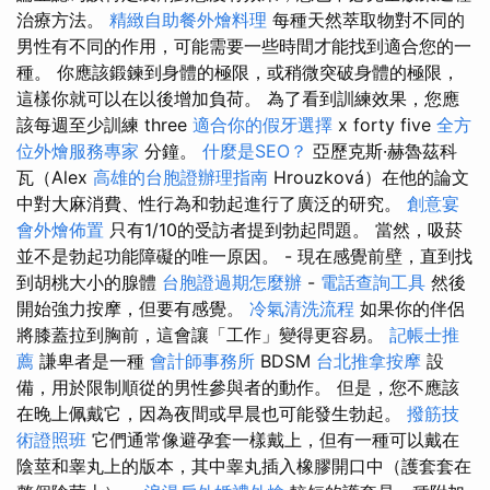
治療方法。
精緻自助餐外燴料理
每種天然萃取物對不同的
男性有不同的作用，可能需要一些時間才能找到適合您的一
種。 你應該鍛鍊到身體的極限，或稍微突破身體的極限，
這樣你就可以在以後增加負荷。 為了看到訓練效果，您應
該每週至少訓練 three
適合你的假牙選擇
x forty five
全方
位外燴服務專家
分鐘。
什麼是SEO？
亞歷克斯·赫魯茲科
瓦（Alex
高雄的台胞證辦理指南
Hrouzková）在他的論文
中對大麻消費、性行為和勃起進行了廣泛的研究。
創意宴
會外燴佈置
只有1/10的受訪者提到勃起問題。 當然，吸菸
並不是勃起功能障礙的唯一原因。 - 現在感覺前壁，直到找
到胡桃大小的腺體
台胞證過期怎麼辦
-
電話查詢工具
然後
開始強力按摩，但要有感覺。
冷氣清洗流程
如果你的伴侶
將膝蓋拉到胸前，這會讓「工作」變得更容易。
記帳士推
薦
謙卑者是一種
會計師事務所
BDSM
台北推拿按摩
設
備，用於限制順從的男性參與者的動作。 但是，您不應該
在晚上佩戴它，因為夜間或早晨也可能發生勃起。
撥筋技
術證照班
它們通常像避孕套一樣戴上，但有一種可以戴在
陰莖和睾丸上的版本，其中睾丸插入橡膠開口中（護套套在