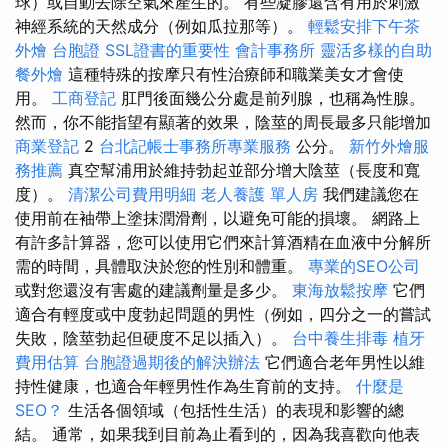
球）或自動去除空氣來產生的。 有些凝膠還含有用於刺激
神經系統的天然成分（例如瓜拉那等）。
輕鬆安排下午茶
外燴
台胞證
SSL證書的重要性
會計事務所
靈活多樣的自助
餐外燴
這種特殊的按摩只有性治療師和職業美女才會使
用。
工商登記
肛門後面幾公分處是前列腺，也稱為性腺。
然而，你不能指望有顯著的效果，陰莖的周長最多只能增加
商業登記
2
台北記帳士事務所專業服務
公分。
新竹外燴服
務推薦
真空幫浦用於維持勃起並部分增大陰莖（長度和寬
度）。
清潔公司費用明細
老人養護 單人房
我們建議您在
使用前在袖帶上塗抹潤滑劑，以避免可能的損壞。 網路上
有許多計算器，您可以使用它們來計算酒精在血液中分解所
需的時間，具體取決於您的性別和體重。
專業的SEO公司
或對您還沒有害處的建議劑量是多少。
東海放鬆按摩
它們
適合有輕度或中度勃起問題的男性（例如，四分之一的嘗試
失敗，陰莖勃起但硬度不足以插入）。
台中養生排毒
植牙
費用估算
台胞證過期後的解決辦法
它們適合老年男性以維
持性健康，也適合年輕男性作為生育前的支持。
什麼是
SEO？
生活各個領域（包括性生活）的表現和影響的總
結。 通常，如果我到目前為止看到的，因為我喜歡向他表