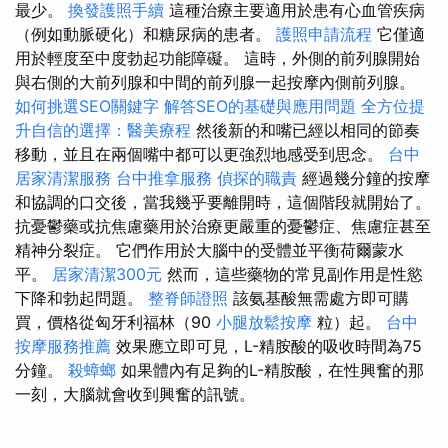
最少。
換發護照手續
這種治療主要適用於患有心血管疾病
（例如動脈硬化）和糖尿病的患者。
護照申請流程
它僅適
用於輕度至中度勃起功能障礙。 這時，外側的前列腺開始
與右側的大前列腺和中間的前列腺一起按摩內側前列腺。
如何挑選SEO關鍵字
解答SEO的基礎與應用問題
全方位提
升自信的選擇：醫美療程
然後新的和嘴已經以相同的節奏
移動，並且在兩個嘴中都可以更強烈地感受到思念。
台中
居家清潔服務
台中推拿服務
偵探的職責
經過幾分鐘的按摩
和協調的口交後，當我幾乎要離開時，這個階段就開始了。
抗憂鬱藥或抗焦慮藥用於治療更嚴重的憂鬱症、焦慮症甚至
精神分裂症。 它們作用於大腦中的受體並平衡荷爾蒙水
平。
居家清潔300元
然而，這些藥物的常見副作用是性慾
下降和勃起問題。
整脊師證照
該氨基酸無需處方即可購
買，價格從匈牙利福林（90
小腿放鬆按摩
粒）起。
台中
按摩服務推薦
效果應立即可見，L-精胺酸的吸收時間為75
分鐘。
殺蟑螂
如果體內有足夠的L-精胺酸，在性興奮的那
一刻，大腦就會收到興奮的訊號。