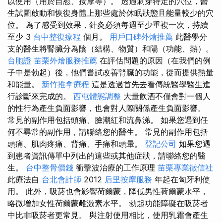
以使用（用於自慰、按摩等）。 透過刺穿特定的穴位，醫
生試圖啟動和恢復身體上那些處於休眠狀態且能量較少的穴
位。 為了感受到效果，針灸必須每週至少重複一次，持續
至少 3
台中整復療程
個月。
用戶口碑外燴推薦
此醫學分
支的醫生將腎臟分為陰（結構、物質）和陽（功能、熱）。
台胞證
苗栗外燴服務推薦
在評估問題的原因（在我們的例
子中是勃起）後，他們嘗試改善腎臟的功能，從而提供熱量
和能量。
新竹推拿療程
這是透過首先去看傳統醫學醫生進
行診斷來完成的。
西屯體態調整
大量飲酒不僅會對一個人
的性行為產生負面影響，也會對人際關係產生負面影響。
常見的副作用包括頭痛、臉潮紅和流鼻涕。 如果您遇到任
何不尋常的副作用，請聯絡您的醫生。 常見的副作用包括
頭痛、肌肉疼痛、背痛、手痛和頭暈。
登記公司
如果您遇
到患者資訊傳單中列出的這些或其他症狀，請聯絡您的醫
生。
台中整骨價錢
衝擊波治療的工作原理
苗栗專業徵信社
此療法自
台北會計師
2012
后里按摩服務
年起在匈牙利使
用。 此外，吸菸也會影響荷爾蒙，降低男性荷爾蒙水平，
略微增加女性荷爾蒙雌激素水平。 勃起功能障礙在吸菸者
中比非吸菸者更常見。 與注射使用相比，使用乳霜會產生