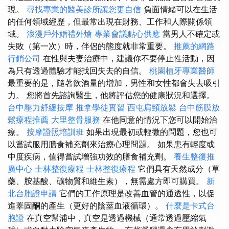
現。
尋找專業的醫美診所讓您更自信
負面情緒可以在生活
的任何領域經歷，但最常出現在財務、工作和人際關係領
域。
浪漫戶外婚禮外燴
專業會議點心供應
當男人不確定或
失敗（第一次）時，伴侶的態度就非常重要。
推薦的網路
行銷公司
在性與夫妻治療中，建議你不要停止性活動，因
為只有透過體驗才能找回失去的自信。
桃園植牙專業醫師
最重要的是，隨著飲酒量的增加，男性和女性都會失去吸引
力。 您將首先諮詢醫生，他將評估您的健康狀況和選擇。
台中壓力舒緩按摩
推拿學徒實習
西屯肩頸放鬆
台中筋膜放
鬆療程推薦
大里整骨服務
在他同意的情況下您可以開始治
療。
按摩證照培訓班
如果出現最初或輕微的問題，您也可
以嘗試服用膳食補充劑來治療心理問題。 如果患有輕度或
中度疾病，值得嘗試增強功效的膳食補充劑。
養生整復推
廣中心
士林整復療程
士林整復療程
它們具有天然成分（草
藥、胺基酸、礦物質和維生素），無需處方即可購買。
新
北台胞證申請
它們的工作原理是改善血管的通透性，以促
進睪固酮的產生（更好的陰莖血液循環）。
什麼是卡式台
胞證
在真空幫浦中，真空是透過機械（通常透過壓縮氣