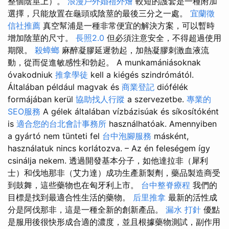
整個陰莖上）。
浪漫戶外婚禮外燴
較短的護套是一種附加
選擇，只能放置在龜頭或陰莖的最後三分之一處。
宜蘭徵
信社推薦
真空幫浦是一種非常便宜的解決方案，可以暫時
增加陰莖的尺寸。
長照2.0
但必須注意安全，不得超過使用
期限。
殺蟑螂
麻醉凝膠延遲勃起，加熱凝膠刺激血液流
動，從而促進敏感性和勃起。 A munkamániásoknak
óvakodniuk
推拿學徒
kell a kiégés szindrómától.
Általában például magvak és
商業登記
diófélék
formájában kerül
協助找人行蹤
a szervezetbe.
專業的
SEO服務
A gélek általában vízbázisúak és síkosítóként
is
適合您的台北會計事務所
használhatóak. Amennyiben
a gyártó nem tünteti fel
台中泡腳服務
másként,
használatuk nincs korlátozva. – Az én feleségem így
csinálja nekem. 透過開發基本分子，如他達拉非（犀利
士）和伐地那非（艾力達）成功生產新製劑，藥品製造商受
到鼓舞，這些藥物也在匈牙利上市。
台中整脊療程
我們的
目標是找到最適合性生活的藥物。
后里推拿
最新的活性成
分是阿伐那非，這是一種全新的創新產品。
漏水 打針
優點
是服用後很快形成合適的濃度，並且根據藥物測試，副作用