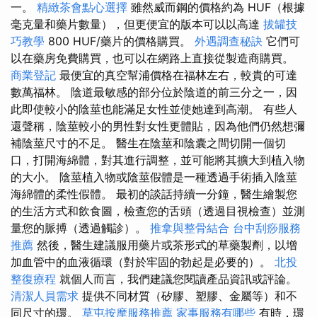
一。
精緻茶會點心選擇
雖然威而鋼的價格約為 HUF（根據
毫克量和藥片數量），但更便宜的版本可以以高達
拔罐技
巧教學
800 HUF/藥片的價格購買。
外遇調查秘訣
它們可
以在藥房免費購買，也可以在網路上直接從製造商購買。
商業登記
最便宜的真空幫浦價格在福林左右，較貴的可達
數萬福林。 陰道最敏感的部分位於陰道的前三分之一，因
此即使較小的陰莖也能滿足女性並使她達到高潮。 有些人
還聲稱，陰莖較小的男性對女性更體貼，因為他們仍然想彌
補陰莖尺寸的不足。 醫生在陰莖和陰囊之間切開一個切
口，打開海綿體，對其進行調整，並可能將其擴大到植入物
的大小。 陰莖植入物或陰莖假體是一種透過手術插入陰莖
海綿體的柔性假體。 最初的談話持續一分鐘，醫生繪製您
的生活方式和飲食圖，檢查您的舌頭（透過目視檢查）並測
量您的脈搏（透過觸診）。
推拿與整骨結合
台中刮痧服務
推薦
然後，醫生建議服用藥片或茶形式的草藥製劑，以增
加血管中的血液循環（對於牢固的勃起是必要的）。
北投
整復療程
就個人而言，我們建議您閱讀產品資訊或評論。
清潔人員需求
提供不同材質（矽膠、塑膠、金屬等）和不
同尺寸的環。
草屯按摩服務推薦
家事服務有哪些
有時，環