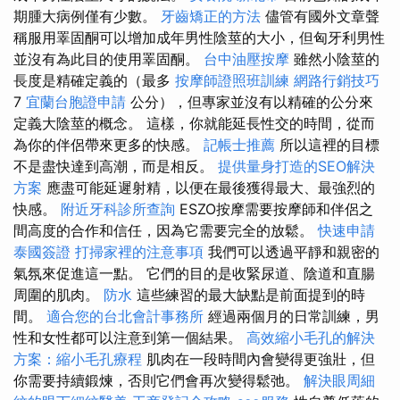
期腫大病例僅有少數。
牙齒矯正的方法
儘管有國外文章聲
稱服用睪固酮可以增加成年男性陰莖的大小，但匈牙利男性
並沒有為此目的使用睪固酮。
台中油壓按摩
雖然小陰莖的
長度是精確定義的（最多
按摩師證照班訓練
網路行銷技巧
7
宜蘭台胞證申請
公分），但專家並沒有以精確的公分來
定義大陰莖的概念。 這樣，你就能延長性交的時間，從而
為你的伴侶帶來更多的快感。
記帳士推薦
所以這裡的目標
不是盡快達到高潮，而是相反。
提供量身打造的SEO解決
方案
應盡可能延遲射精，以便在最後獲得最大、最強烈的
快感。
附近牙科診所查詢
ESZO按摩需要按摩師和伴侶之
間高度的合作和信任，因為它需要完全的放鬆。
快速申請
泰國簽證
打掃家裡的注意事項
我們可以透過平靜和親密的
氣氛來促進這一點。 它們的目的是收緊尿道、陰道和直腸
周圍的肌肉。
防水
這些練習的最大缺點是前面提到的時
間。
適合您的台北會計事務所
經過兩個月的日常訓練，男
性和女性都可以注意到第一個結果。
高效縮小毛孔的解決
方案：縮小毛孔療程
肌肉在一段時間內會變得更強壯，但
你需要持續鍛煉，否則它們會再次變得鬆弛。
解決眼周細