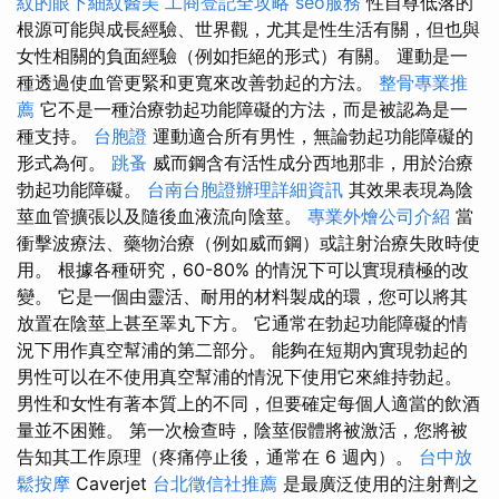
紋的眼下細紋醫美
工商登記全攻略
seo服務
性自尊低落的
根源可能與成長經驗、世界觀，尤其是性生活有關，但也與
女性相關的負面經驗（例如拒絕的形式）有關。 運動是一
種透過使血管更緊和更寬來改善勃起的方法。
整骨專業推
薦
它不是一種治療勃起功能障礙的方法，而是被認為是一
種支持。
台胞證
運動適合所有男性，無論勃起功能障礙的
形式為何。
跳蚤
威而鋼含有活性成分西地那非，用於治療
勃起功能障礙。
台南台胞證辦理詳細資訊
其效果表現為陰
莖血管擴張以及隨後血液流向陰莖。
專業外燴公司介紹
當
衝擊波療法、藥物治療（例如威而鋼）或註射治療失敗時使
用。 根據各種研究，60-80% 的情況下可以實現積極的改
變。 它是一個由靈活、耐用的材料製成的環，您可以將其
放置在陰莖上甚至睪丸下方。 它通常在勃起功能障礙的情
況下用作真空幫浦的第二部分。 能夠在短期內實現勃起的
男性可以在不使用真空幫浦的情況下使用它來維持勃起。
男性和女性有著本質上的不同，但要確定每個人適當的飲酒
量並不困難。 第一次檢查時，陰莖假體將被激活，您將被
告知其工作原理（疼痛停止後，通常在 6 週內）。
台中放
鬆按摩
Caverjet
台北徵信社推薦
是最廣泛使用的注射劑之