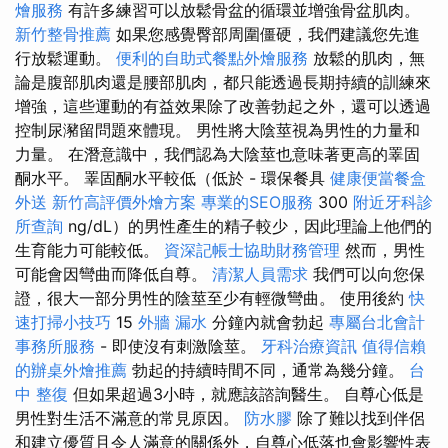
燴服務
有許多練習可以放鬆骨盆的循環並增強骨盆肌肉。
新竹整骨推薦
如果您感覺臀部周圍僵硬，我們建議您先進
行放鬆運動。
便利的自助式餐點外燴服務
放鬆的肌肉，無
論是腹部肌肉還是腰部肌肉，都只能透過長期持續的訓練來
增強，這些運動的有益效果除了改善勃起之外，還可以透過
控制尿瀦留問題來體現。 男性將大陰莖視為男性的力量和
力量。 在潛意識中，我們認為大陰莖也意味著更高的睪固
酮水平。 睪固酮水平較低（低於 - 環保餐具
健康便當餐盒
外送
新竹高評價外燴方案
專業的SEO服務
300
附近牙科診
所查詢
ng/dL）的男性產生的精子較少，因此理論上他們的
生育能力可能較低。
資深記帳士協助財務管理
然而，男性
可能會因彎曲而降低自尊。
清潔人員需求
我們可以向您保
證，很大一部分男性的陰莖至少有輕微彎曲。 使用後約
快
速打掃小技巧
15
外牆 漏水
分鐘內就會勃起
專屬台北會計
事務所服務
- 即使沒有刺激陰莖。
牙科治療資訊
值得信賴
的辦桌外燴推薦
勃起的持續時間不同，通常為幾分鐘。
台
中 整復
但如果超過3小時，就應該諮詢醫生。 自尊心低是
男性對生活不滿意的常見原因。
防水膠
除了難以找到伴侶
和建立優質且令人滿意的關係外，自尊心低落也會影響性表