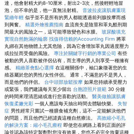
達，他會射精大約8-10厘米，射出2-3次，然後輕輕地冒
泡，但不幸的是，他一直無法射精。
音波拉皮讓肌膚重現
緊緻年輕
似乎並不是所有的男人都能透過前列腺按摩而感
到興奮。
精選外燴推薦指南
血流喪失是陰莖和睪丸酷刑期
間最大的風險之一，這可能導致變色和水腫。
玻尿酸填充
實現自然飽滿的輪廓
找值得信賴的Accounting Firm
將睪
丸綁在其他物體上尤其危險，因為它會增加睪丸因過度壓力
或拉扯而受傷的風險。
專注於關鍵字行銷的專業公司
有些
被動的男人喜歡被伴侶佔有，而主導的男人則享受一種擁有
感。
精緻茶會點心選擇
在這種關係中，袖口象徵著您的生
殖器屬於您的男性/女性伴侶。 通常，不滿意的不是男人，
而是他們的伴侶。
台中頭部放鬆按摩
如果您持續承受壓力
或緊張，我們建議每天至少留出
台胞證照片規範
30 分鐘
的時間來理清思緒或進行您喜歡的活動。
醫美做臉讓肌膚
恢復柔嫩光彩
一個人應該每天抽出時間去體驗快樂。
失智
症
男性經常只嘗試一種膳食補充劑，這不一定能解決他們
的問題，而且他們已經譴責這種自然療法。
高效縮小毛孔
的解決方案：縮小毛孔療程
即使您在網路上看到正面的評
論並認為該特定製劑對您沒有效果，您也不必完全放棄這種