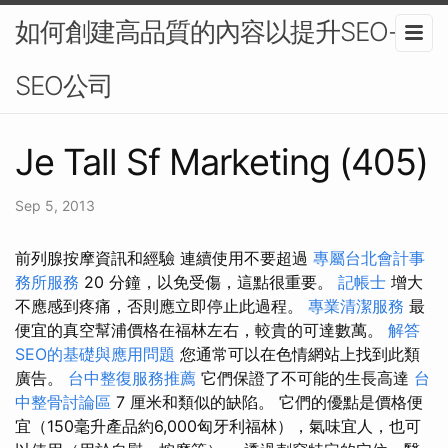
如何創建高品質的內容以提升SEO-
SEO公司
Je Tall Sf Marketing (405)
Sep 5, 2013
前列腺按摩資訊和經驗 連續使用不要超過
專屬台北會計事
務所服務
20 分鐘，以免受傷，這點很重要。
記帳士
增大
不應感到疼痛，否則應立即停止此過程。
專業清潔服務
最
便宜的真空幫浦價格在福林左右，較貴的可達數萬。
解答
SEO的基礎與應用問題
您通常可以在色情網站上找到此類
廣告。
台中整復服務推薦
它們保證了不可能的生長高達
台
中整骨討論區
7 厘米和類似的缺陷。 它們的優點是價格便
宜（150毫升產品約6,000匈牙利福林），氣味宜人，也可