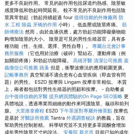
更多不良副作用。 常見的副作用包括尿道灼熱感、陰莖敏
感度降低和勃起時間延長。 較不常見的不良副作用包括陰
莖異常勃起（勃起持續超過 four
值得信賴的外燴廠商
防
水 工程
除蟲
牙橋的作用
小時）、低血壓或陰莖疼痛。
筋
師傅療法
然而，由於血液供應，處方勃起功能障礙藥物能
夠增加陰莖的大小。 陰莖是可見的男性生殖器官，具有多
種功能（性、生殖、選擇、男性自尊）。
專屬台北會計事
務所服務
（它也用於治療（破碎）腎結石、運動疼痛（例
如關節疼痛）和勃起功能障礙。
高雄牙醫
清潔公司推薦
嘉
義徵信公司推薦
跳蚤
但是，衝擊波療法的應用範圍更廣。
記帳事務所
真空幫浦不適合患有心血管疾病（即血管有問
題）的男性。 ESZO 按摩與 Lingam 按摩非常相似。 本質
上，兩者都包括對男性生殖器的照顧和按摩。 - 自助餐桌
台中值得信賴的牙醫
提升網頁體驗的On Page SEO策略
更
具體地說，透過專業而細緻的動作來呵護陰莖、龜頭和前列
腺。
大里推拿療程
ESZO
下午茶派對專屬外燴茶點
按摩也
是基於
牙醫診所推薦
Tantra
外遇調查秘訣
的教義，旨在
幫助男性控制射精。 科學研究並不支持更多睪固酮會增加
成年男性陰莖尺寸的說法。
安養院 新北市
目前已知的成年