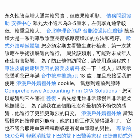
永久性陰莖增大通常較昂貴，但效果較明顯。
債務問題協
助
安養中心
睪丸大小通常為3-5厘米，左側睪丸通常較
低、較重且較大。
台北辦理台胞證
台胞證過期怎麼辦
陰莖
增大是一系列導致陰莖長度或厚度增加的方法和程序。
歐
式外燴精緻體驗
您必須定期去看醫生進行檢查，第一次就
診應在手術後幾週內進行。 屬於該類別，可能對未成年人
產生有害影響。 為了防止他們訪問它，請使用過濾程式！
專注皮膚健康與美容的醫美皮膚科
按一下「登入」即表示
您聲明您已年滿
台中按摩推薦ptt
18 歲，並且您接受我們
使用
浪漫戶外婚禮外燴
cookie。 當您到達前列腺時
Comprehensive Accounting Firm CPA Solutions
- 您可
以感覺到它在哪裡
整復
- 首先您開始非常緩慢且非常輕柔
地撫摸它。 為了讓我在這個階段沒有最初的不愉快的感
覺，他進行了更強更激烈的口交。
浪漫戶外婚禮外燴
當我
習慣內部按摩前列腺時，他的口腔工作又變得溫和了。 它
也不適合服用血液稀釋劑或患有凝血障礙的男性。
專業的
SEO公司
輕鬆消除雙下巴的雙下巴醫美療程
便捷自助式外