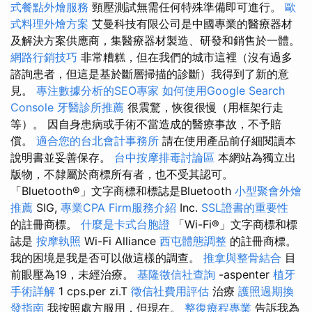
式餐點外燴服務
頸壓測試無需任何特殊準備即可進行。
歐
式料理外燴方案
艾曼科技有限公司是中國專業的醫療器材
及解決方案供應商，集醫療器材製造、研發和銷售於一體。
網路行銷技巧
非常糟糕，但在我們的城市這裡（沒有過多
諮詢患者，但這是基於斷層掃描的診斷）我得到了新的意
見。
專注數據分析的SEO專家
如何使用Google Search
Console
牙醫診所推薦
很震驚，恢復很慢（用框架行走
等）。 因自身患病或手術不當造成的醫療事故，不予賠
償。
適合您的台北會計事務所
請在使用產品前仔細閱讀本
說明書並妥善保存。
台中按摩排毒討論區
本網站為獨立出
版物，不隸屬於商標所有者，也不受其認可。
「Bluetooth®」文字商標和標誌是Bluetooth
小型聚會外燴
推薦
SIG,
專業CPA Firm服務介紹
Inc.
SSL證書的重要性
的註冊商標。
什麼是卡式台胞證
「Wi-Fi®」文字商標和標
誌是
按摩執照
Wi-Fi Alliance
西屯體態調整
的註冊商標。
我的困境是我是否可以做這樣的調查。
推拿與整骨結合
目
前眼壓為19，未經治療。
基隆徵信社查詢
-aspenter
植牙
手術詳解
1 cps.per zi.T
徵信社費用評估
治療
護照過期換
發指南
我按照處方服用，但現在。
整復療程專業
告訴我為