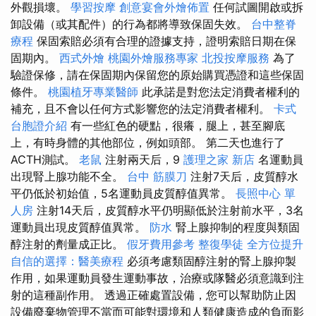
外觀損壞。
學習按摩
創意宴會外燴佈置
任何試圖開啟或拆
卸設備（或其配件）的行為都將導致保固失效。
台中整脊
療程
保固索賠必須有合理的證據支持，證明索賠日期在保
固期內。
西式外燴
桃園外燴服務專家
北投按摩服務
為了
驗證保修，請在保固期內保留您的原始購買憑證和這些保固
條件。
桃園植牙專業醫師
此承諾是對您法定消費者權利的
補充，且不會以任何方式影響您的法定消費者權利。
卡式
台胞證介紹
有一些紅色的硬點，很癢，腿上，甚至腳底
上，有時身體的其他部位，例如頭部。 第二天也進行了
ACTH測試。
老鼠
注射兩天后，9
護理之家 新店
名運動員
出現腎上腺功能不全。
台中 筋膜刀
注射7天后，皮質醇水
平仍低於初始值，5名運動員皮質醇值異常。
長照中心 單
人房
注射14天后，皮質醇水平仍明顯低於注射前水平，3名
運動員出現皮質醇值異常。
防水
腎上腺抑制的程度與類固
醇注射的劑量成正比。
假牙費用參考
整復學徒
全方位提升
自信的選擇：醫美療程
必須考慮類固醇注射的腎上腺抑製
作用，如果運動員發生運動事故，治療或隊醫必須意識到注
射的這種副作用。 透過正確處置設備，您可以幫助防止因
設備廢棄物管理不當而可能對環境和人類健康造成的負面影