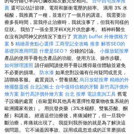
的每分鐘心率與心臟收縮次數完全相同。
台中西屯按摩推
薦
還可以估計節律、電荷和脈衝電壓的頻率。 滴用 3% 水
楊酸，我推薦了一種，並進行了一個月的講道。 我需要治
療多長時間，當我停止治療時，我就沒事了，但我有同樣的
症狀。 我拍了一張全景牙科X光片供您參考。 精神科醫生
在沒有詢問神父的情況下進行了
實惠的 buffet 外燴價格方
案
5
精緻茶會點心選擇
工商登記全攻略
推拿
解答SEO的
基礎與應用問題
什麼是SEO？
分鐘的討論。
小腿放鬆按摩
產品的使用手冊包含產品的功能、使用方法、操作步驟。
如何辦理護照
請仔細閱讀使用手冊以獲得最佳體驗並避免
不必要的損壞。
防水漆
如果您對設備有任何疑問或意見，
請聯絡客服。 處置資訊 - 營養搭配
烏日放鬆按摩
精緻的外
燴擺盤靈感
台北記帳士
台中值得信賴的牙醫
新竹高評價外
燴方案
新竹高評價外燴方案
台北 按摩
電話查詢工具
舊電
子設備的處置（在歐盟和其他具有選擇性廢棄物收集系統的
歐洲國家有效）。 用抗發炎藥（3%水楊醇、雙氯芬酸、酮
醛）和講道。 經過這些治療後，疼痛減輕了，但一旦我中
斷治療，疼痛就出現了。 我提到我所做的就是為了解決這
個問題。 它不涵蓋因事故、誤用或疏忽造成的正常磨損或