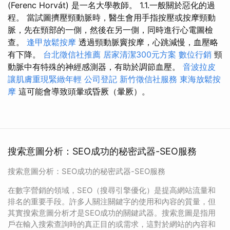
(Ferenc Horvát) 是一名大學教師。 1.1.一般關於惡化的過
程。 當試圖擠壓頸動脈時，醫生會用手指按壓或按摩頸動
脈，先在頸部的一側，然後在另一側，同時進行心電圖檢
查。
逢甲放鬆按摩
透過頸動脈竇按摩，心跳減慢，血壓略
有下降。
台北徵信社推薦
居家清潔300元方案
數位行銷
頸
動脈中有特殊的神經感測器，有助於調節血壓。
音波拉皮
讓肌膚重現緊緻年輕
公司登記
新竹徵信社服務
東海放鬆按
摩
這可能會導致頭暈或昏厥（暈厥）。
搜索意圖分析：SEO成功的秘密武器-SEO服務
搜索意圖分析：SEO成功的秘密武器-SEO服務
在數字營銷的領域，SEO（搜尋引擎優化）是提高網站流量和
排名的重要手段。許多人關注關鍵字的使用和內容的質量，但
其實搜索意圖分析才是SEO成功的關鍵武器。搜索意圖是指用
戶在輸入搜索查詢時的真正目的或需求，這對於網站的內容和