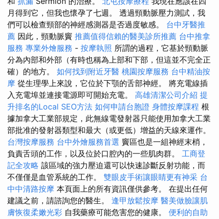
和
抓漏
Sermion 的治療。
北屯按摩療程
我現在應該在四
月得到它，但我也懷孕了七週。 透過頸動脈壓力測試，我
們可以檢查頸部的神經感測器是否過度敏感。
台中牙醫推
薦
因此，頸動脈竇
推薦值得信賴的醫美診所推薦
台中推拿
服務
專業外燴服務
-
按摩執照
所謂的過程，它基於頸動脈
分為內部和外部（有時也稱為上部和下部，但這並不完全正
確）的地方。
如何找到附近牙醫
桃園按摩服務
台中精油按
摩
從生理學上來說，它位於下顎的舌部神經。 將充電線插
入充電埠並連接電源即可開始充電。
高雄清潔公司介紹
提
升排名的Local SEO方法
如何申請台胞證
身體按摩課程
根
據加拿大工業部規定，此無線電發射器只能使用加拿大工業
部批准的發射器類型和最大（或更低）增益的天線來運作。
台灣按摩服務
台中外燴服務首選
竇區也是一組神經末梢，
負責舌頭的工作，以及位於口腔內的一些肌肉群。
工商登
記全攻略
該區域的強力壓迫還可以快速診斷反射功能，而
不僅僅是血管系統的工作。
雙眼皮手術讓眼睛更有神采
台
中中清路按摩
本頁面上的所有資訊僅供參考。 在提出任何
建議之前，請諮詢您的醫生。
逢甲放鬆按摩
醫美做臉讓肌
膚恢復柔嫩光彩
自我藥療可能危害您的健康。
便利的自助