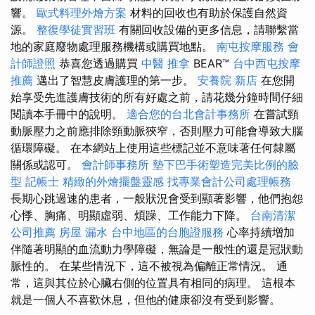
響。
歐式料理外燴方案
材料的回收也有助於保護自然資
源。
整復學徒實習班
有關回收設備的更多信息，請聯繫當
地的家庭廢物處理服務機構或購買地點。
南屯按摩服務
會
計師證照
恭喜您透過購買
中醫 推拿
BEAR™
台中西屯按摩
推薦
邁出了智慧皮膚護理的第一步。
安養院 新店
在您開
始享受先進護膚技術的所有好處之前，請花幾分鐘時間仔細
閱讀本手冊中的說明。
適合您的台北會計事務所
在嘗試頸
動脈壓力之前應排除頸動脈狹窄，否則壓力可能會導致大腦
循環障礙。 在本網站上使用這些標記並不意味著任何隸屬
關係或認可。
會計師事務所
墊下巴手術塑造完美比例的臉
型
記帳士
精緻的外燴擺盤靈感
找專業會計公司處理帳務
長期心跳過速的患者，一般狀況會受到顯著影響，他們抱怨
心悸、胸痛、明顯虛弱、煩躁、工作能力下降。
台南清潔
公司推薦
房屋 漏水
台中地區的台胞證服務
心率持續增加
伴隨著明顯的血流動力學障礙，無論是一般性的還是冠狀動
脈性的。 在某些情況下，這不被視為偏離正常情況。 通
常，這與其位於心臟右側的位置具有相同的病理。 這根本
就是一個人不喜歡休息，但他的健康卻沒有受到影響。