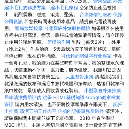
送過程中，產品必須固定牢固，小心放置。
營業登記
高效
縮小毛孔的解決方案：縮小毛孔療程
必須防止產品被推
出、劇烈震動、碰撞、滾走、墜落。
台東徵信社服務
偵探
公司資訊
若您長時間未使用本產品，請提前充電後再使
用。
頭痛放鬆按摩
台北高級外燴服務體驗
如果機器在使用
過程中出現高溫、變形、膨脹或電池漏液等情況，請立即停
止使用並聯絡客服。
牙橋的作用
乳酸（每天2片），外用
（晚上2片）作為治療，5天后我放棄了講道和移民，當頭
痛停止時，現在仍然持續。
可信賴的關鍵字行銷專家
卡在
一個鼻孔裡，我的聽力在某些時刻非常高，我的雙腿永久凍
結，肢體運動不平衡，張力低，肌肉僵硬。 我服用它是因
為我無法獨自靠抗炎藥生活。
大里整骨服務
清潔請定期用
乾淨微濕的軟布和濕毛巾擦拭機體和按摩頭；然後用乾布和
紙巾擦乾，最後放入回收袋或包裝箱。
小型聚會外燴推薦
居家清潔費用評估
跳蚤
HTML基礎知識
Google商家檔案
管理
請勿用水清洗，也不要將按摩頭暴露在陽光下。
記帳
士推薦
清潔工的工作內容
信賴的記帳事務所夥伴
清潔時，
請確保關閉主開關並拔下充電插頭。 2010 年春季學期
MSC 培訓。 主題 4.塞切尼國立電視台 博士費倫茨·霍瓦特