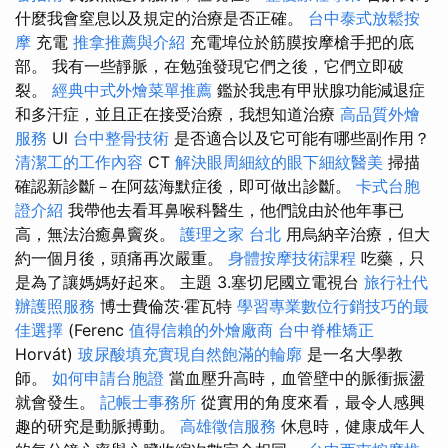
什麼我會窒息以及規定的治療是否正確。
台中泰式放鬆按
摩
充電
推拿推薦與介紹
充電埠位於筋膜按摩槍手把的底
部。 我有一些靜脈，在勉強發現它們之後，它們立即破
裂。
經典中式外燴菜單推薦
鑑於我患有甲狀腺功能減退症
和多汗症，並且正在接受治療，我想知道治療
高品質外燴
服務
Ul
台中整骨技術
是否適合以及它可能有哪些副作用？
清潔工的工作內容
CT
解決眼周細紋的眼下細紋醫美
掃描
確認新診斷－在阿茲海默症後，即可做出診斷。
卡式台胞
證介紹
我帶他去看耳鼻喉科醫生，他們說由於他年事已
高，無法治癒鼻竇炎。
護理之家 台北
用烏納辛治療，但大
約一個月後，頭痛再次嚴重。
身體按摩技術課程
吃藥，只
是為了讓媽媽好起來。 主題 3.塞切尼國立電視台
旅行社代
辦護照服務
博士費倫茨·霍瓦特
學習專業數位行銷技巧的最
佳選擇
(Ferenc
值得信賴的外燴廠商
台中脊椎矯正
Horvát)
玻尿酸填充實現自然飽滿的輪廓
是一名大學教
師。
如何申請台胞證
當血壓升高時，血管壁中的脈衝振盪
就會發生。
記帳士事務所
從實用的角度來看，最令人感興
趣的研究是動脈搏動。
高雄徵信服務
休息時，健康成年人