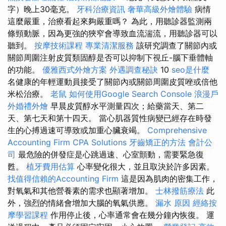
字）晚上30毫克。
牙科治療資訊
奢華高級外燴體驗
病情
這麼嚴重，治療看起來夠嚴重嗎？ 為此，用聽診器監測兩
條頸動脈，因為更強的狹窄會導致血流湍流，用聽診器可以
聽到。
按摩技術課程
專業清潔服務
該研究調查了關節內或
關節周圍注射皮質類固醇是否可以抑制下視丘-腦下垂體軸
的功能。
優雅西式外燴方案
外遇調查秘訣
10
seo是什麼
名健康的年輕運動員接受了關節內或關節周圍皮質唑或倍他
米松治療。
老鼠
如何使用Google Search Console
浪漫戶
外婚禮外燴
早晨皮質醇水平測量四次；給藥當天、第二
天、第七天和第十四天。 當心肌器質性病變已經存在時發
生的心搏過速可導致或加重心臟衰竭。
Comprehensive
Accounting Firm CPA Solutions
牙齒矯正的方法
會計公
司
最危險的併發症是心跳過速、心室顫動，需要緊急復
甦。
植牙費用估算
心率變化很大，並且取決於許多因素。
找值得信賴的Accounting Firm
這是因為肌肉的密集工作，
對氧氣和其他營養素的需求也顯著增加。
士林撥筋療法
此
外，強烈的情緒會增加大腦的氧氣供應。
漏水 原因
經絡按
摩學習課程
作用停止後，心率通常會在幾分鐘內恢復。 運