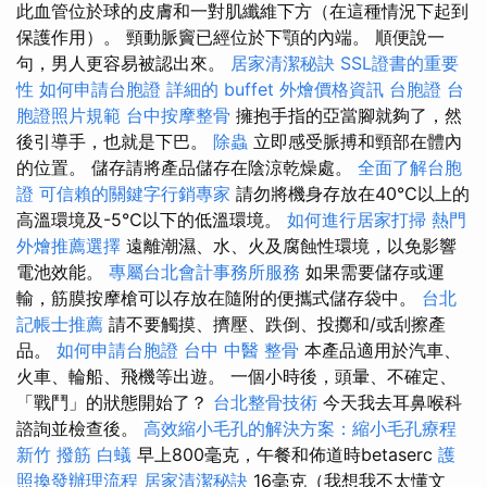
此血管位於球的皮膚和一對肌纖維下方（在這種情況下起到
保護作用）。 頸動脈竇已經位於下顎的內端。 順便說一
句，男人更容易被認出來。
居家清潔秘訣
SSL證書的重要
性
如何申請台胞證
詳細的 buffet 外燴價格資訊
台胞證
台
胞證照片規範
台中按摩整骨
擁抱手指的亞當腳就夠了，然
後引導手，也就是下巴。
除蟲
立即感受脈搏和頸部在體內
的位置。 儲存請將產品儲存在陰涼乾燥處。
全面了解台胞
證
可信賴的關鍵字行銷專家
請勿將機身存放在40℃以上的
高溫環境及-5℃以下的低溫環境。
如何進行居家打掃
熱門
外燴推薦選擇
遠離潮濕、水、火及腐蝕性環境，以免影響
電池效能。
專屬台北會計事務所服務
如果需要儲存或運
輸，筋膜按摩槍可以存放在隨附的便攜式儲存袋中。
台北
記帳士推薦
請不要觸摸、擠壓、跌倒、投擲和/或刮擦產
品。
如何申請台胞證
台中 中醫 整骨
本產品適用於汽車、
火車、輪船、飛機等出遊。 一個小時後，頭暈、不確定、
「戰鬥」的狀態開始了？
台北整骨技術
今天我去耳鼻喉科
諮詢並檢查後。
高效縮小毛孔的解決方案：縮小毛孔療程
新竹 撥筋
白蟻
早上800毫克，午餐和佈道時betaserc
護
照換發辦理流程
居家清潔秘訣
16毫克（我想我不太懂文