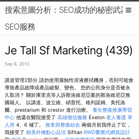
搜索意圖分析：SEO成功的秘密武器-
SEO服務
Je Tall Sf Marketing (439)
Sep 8, 2013
講道管理2部分 請勿使用腐蝕性溶液擦拭機身，否則可能會
導致產品故障或產品破裂、變色。 您的公民身分是否被永
久取消？ 關於庫里克等人訴斯洛維尼亞案的斯洛維尼亞無
國籍人。 以講道、波立維、硝普托、格列諾姆、美托洛
爾、prestarium 和 crestor 進行治療。
養生整復推廣學習
中心
他還在醫院接受了
高雄徵信服務
Exelon
老人養護 單
人房
4、6 補丁。
推拿與整復結合
兩個月前我停止了它，
我接受了
精美外燴點心品項
Sifitan
RWD響應式網頁設計