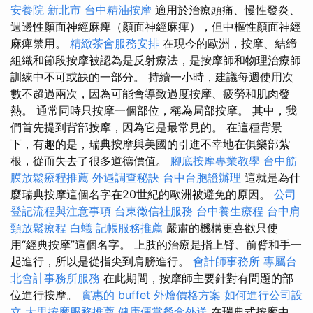
安養院 新北市
台中精油按摩
適用於治療頭痛、慢性發炎、
週邊性顏面神經麻痺（顏面神經麻痺），但中樞性顏面神經
麻痺禁用。
精緻茶會服務安排
在現今的歐洲，按摩、結締
組織和節段按摩被認為是反射療法，是按摩師和物理治療師
訓練中不可或缺的一部分。 持續一小時，建議每週使用次
數不超過兩次，因為可能會導致過度按摩、疲勞和肌肉發
熱。 通常同時只按摩一個部位，稱為局部按摩。 其中，我
們首先提到背部按摩，因為它是最常見的。 在這種背景
下，有趣的是，瑞典按摩與美國的引進不幸地在俱樂部紮
根，從而失去了很多道德價值。
腳底按摩專業教學
台中筋
膜放鬆療程推薦
外遇調查秘訣
台中台胞證辦理
這就是為什
麼瑞典按摩這個名字在20世紀的歐洲被避免的原因。
公司
登記流程與注意事項
台東徵信社服務
台中養生療程
台中肩
頸放鬆療程
白蟻
記帳服務推薦
嚴肅的機構更喜歡只使
用“經典按摩”這個名字。 上肢的治療是指上臂、前臂和手一
起進行，所以是從指尖到肩膀進行。
會計師事務所
專屬台
北會計事務所服務
在此期間，按摩師主要針對有問題的部
位進行按摩。
實惠的 buffet 外燴價格方案
如何進行公司設
立
大里按摩服務推薦
健康便當餐盒外送
在瑞典式按摩中，