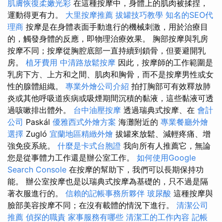
肌膚恢復柔嫩光彩
在這種按摩中，身體上的肌肉被揉捏，
運動得更有力。
大里按摩推薦
拔罐技巧教學
知名的SEO代
理商
按摩是在身體表面手動進行的機械刺激，用於治療目
的，觸發身體的反應，即物理治療效果。 胸部按摩與乳房
按摩不同；按摩從胸腔底部一直持續到鎖骨，但要避開乳
房。
植牙費用
中清路放鬆按摩
因此，按摩師的工作範圍是
乳房下方、上方和之間、肌肉和胸骨，而不是按摩男性或女
性的腺體組織。
專業外燴公司介紹
拍打胸部可有效釋放肺
炎或其他呼吸道疾病或吸煙期間沉積的黏液，這些黏液可透
過咳嗽排出體外。
台中油壓按摩
透過瑞典式按摩、在
會計
公司
Paskál
優雅西式外燴方案
海灘附近的
專業餐廳外燴
選擇
Zugló
宜蘭地區精緻外燴
拔罐來放鬆、減輕疼痛、增
強免疫系統。
什麼是卡式台胞證
我向所有人推薦它，無論
您是從事體力工作還是辦公室工作。
如何使用Google
Search Console
在按摩的幫助下，我們可以長期保持功
能。 辦公室按摩也是以瑞典式按摩為基礎的，只不過是隔
著衣服進行的。
信賴的記帳事務所夥伴
玻尿酸
這種按摩與
臉部美容按摩不同；在沒有載體的情況下進行。
清潔公司
推薦
偵探的職責
家事服務有哪些
清潔工的工作內容
記帳