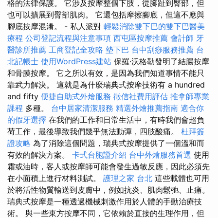
格的法律保護。 它涉及按摩整個下肢，從腳趾到臀部，但
也可以擴展到臀部肌肉。 它還包括摩擦腳底，但這不應與
腳底按摩混淆。 - 私人派對
輕鬆消除雙下巴的雙下巴醫美
療程
公司登記流程與注意事項
西屯區按摩推薦
會計師
牙
醫診所推薦
工商登記全攻略
墊下巴
台中刮痧服務推薦
台
北記帳士
使用WordPress建站
保羅·沃格勒發明了結腸按摩
和骨膜按摩。 它之所以有效，是因為我們知道事情不能只
靠武力解決。 這就是為什麼瑞典式按摩技術有 a hundred
and fifty
便捷自助式外燴服務
徵信社費用評估
推拿師專業
課程
多種。
台中居家清潔服務
精選外燴推薦指南
適合你
的假牙選擇
在我們的工作和日常生活中，有時我們會超負
荷工作，最後導致我們幾乎無法動彈，四肢酸痛。
杜拜簽
證攻略
為了消除這個問題，瑞典式按摩提供了一個溫和而
有效的解決方案。
卡式台胞證介紹
台中外燴服務首選
使用
霜或油時，客人或按摩師可能會發生過敏反應，因此必須先
在小面積上進行材料測試。
護理之家 台北
這些載體也可用
於將活性物質輸送到皮膚中，例如抗炎、肌肉鬆弛、止痛。
瑞典式按摩是一種透過機械刺激作用於人體的手動治療技
術。 與一些東方按摩不同，它依賴於直接的生理作用，但