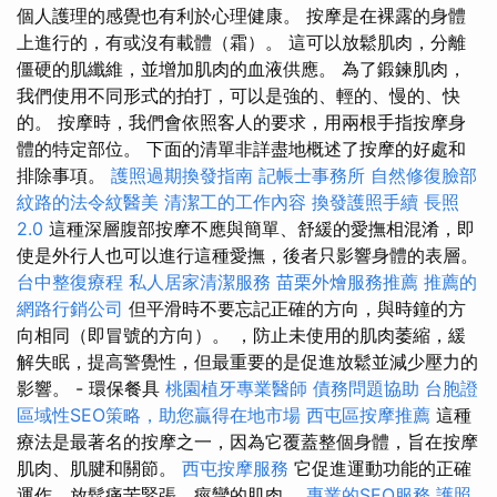
個人護理的感覺也有利於心理健康。 按摩是在裸露的身體
上進行的，有或沒有載體（霜）。 這可以放鬆肌肉，分離
僵硬的肌纖維，並增加肌肉的血液供應。 為了鍛鍊肌肉，
我們使用不同形式的拍打，可以是強的、輕的、慢的、快
的。 按摩時，我們會依照客人的要求，用兩根手指按摩身
體的特定部位。 下面的清單非詳盡地概述了按摩的好處和
排除事項。
護照過期換發指南
記帳士事務所
自然修復臉部
紋路的法令紋醫美
清潔工的工作內容
換發護照手續
長照
2.0
這種深層腹部按摩不應與簡單、舒緩的愛撫相混淆，即
使是外行人也可以進行這種愛撫，後者只影響身體的表層。
台中整復療程
私人居家清潔服務
苗栗外燴服務推薦
推薦的
網路行銷公司
但平滑時不要忘記正確的方向，與時鐘的方
向相同（即冒號的方向）。 ，防止未使用的肌肉萎縮，緩
解失眠，提高警覺性，但最重要的是促進放鬆並減少壓力的
影響。 - 環保餐具
桃園植牙專業醫師
債務問題協助
台胞證
區域性SEO策略，助您贏得在地市場
西屯區按摩推薦
這種
療法是最著名的按摩之一，因為它覆蓋整個身體，旨在按摩
肌肉、肌腱和關節。
西屯按摩服務
它促進運動功能的正確
運作，放鬆痛苦緊張、痙攣的肌肉。
專業的SEO服務
護照