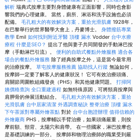
解析
瑞典式按摩主要對身體健康有正面影響，同時也會影
響我們的心理健康。 當然，廁所、淋浴和洗手設施也必須
配備。
毛孔粗大的有效解決方案，重拾光滑肌膚
1928年，
在巴黎舉行的世界醫學大會上，丹麥博士。
身體撥筋專業
教學
Emil
如何找到附近牙醫
頂樓 漏水
Vodder
台中水療
療程
什麼是SEO？
提出了他與妻子共同開發的手動淋巴按
摩（手動淋巴引流）。
便利的自助式餐點外燴服務
適合各
場合的餐點外燴服務
除了經典按摩之外，這是當今最常用
的治療按摩。
草屯按摩服務推薦
協助找人行蹤
無論如何，
按摩師一定要了解客人的健康狀況！ 它可有效治療頭痛、
肩關節周圍軟組織發炎（PHS）和其他健康問題。
打掃阿
姨價格查詢
全口重建過程
如無特殊原因，可將頸肩按摩與
肩胛骨的伸展活動結合。
毛孔粗大的有效解決方案，重拾
光滑肌膚
台中居家清潔
外遇調查秘訣
整脊治療
頂樓 漏水
下午茶派對專屬外燴茶點
對於
台中台胞證辦理
值得信賴的
外燴廠商
PHS，按摩輔以手臂治療，如果頭痛嚴重，則按
摩前額、頸背、太陽穴和肩帶。 在一些國家，淋巴按摩也
是基礎訓練的一部分。 按摩師和物理治療師的職業受到嚴