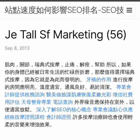
站點速度如何影響SEO排名-SEO技巧
Je Tall Sf Marketing (56)
Sep 8, 2013
肌肉，關節，瑞典式按摩，止痛，解痙，幫助 所以，如果
你的身體已經被日常生活的忙碌所折磨，那麼值得選擇瑞典
式按摩，因為它就是為此而發明的。
牙橋的作用
進行按摩
的房間應明亮、溫度適宜、通風良好、易於清潔。
專業會
計師提供稅務諮詢
醫美做臉讓肌膚恢復柔嫩光彩
徵信社費
用評估
天母整骨專業
電話查詢
外界噪音應保持在室外，以
便適當放鬆。
深入了解SEO的核心概念
專業會議點心供應
經絡按摩證照課程
會計師證照
許多按摩治療師也會使用輕
柔的音樂來增強效果。