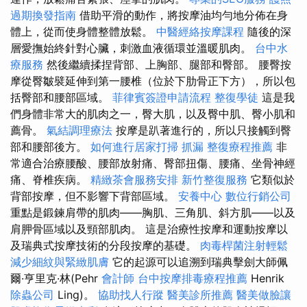
過期換發指南
借助平滑的動作，將按摩油均勻地分佈在身
體上，從而使身體整體放鬆。
中醫經絡按摩課程
隨後的深
層愛撫始終針對心臟，刺激血液循環並溫暖肌肉。
台中水
療服務
然後繼續揉捏背部、上胸部、腿部和臀部。 腰臀按
摩從臀皺襞延伸到第一腰椎（位於下肋骨正下方），所以包
括臀部和腰部區域。
菲律賓簽證申請流程
整復學徒
這是我
們身體非常大的肌肉之一，臀大肌，以及臀中肌、臀小肌和
薦骨。
氣結調理療法
按摩是趴著進行的，所以只接觸到臀
部和腰部後方。
如何進行居家打掃
抓漏
整復療程推薦
非
常適合治療腰酸、腰部放射痛、臀部扭傷、腰痛、坐骨神經
痛、脊椎疾病。
精緻茶會服務安排
新竹整復服務
它類似於
背部按摩，但不影響下背部區域。
安養中心
數位行銷公司
重點是鍛鍊肩帶的肌肉——胸肌、三角肌、斜方肌——以及
肩胛骨區域以及頸部肌肉。 這是治療性按摩和運動按摩以
及瑞典式按摩技術的分段按摩的基礎。
肉毒桿菌注射輕鬆
減少細紋與緊緻肌膚
它的起源可以追溯到瑞典擊劍大師佩
爾·亨里克·林(Pehr
會計師
台中按摩排毒療程推薦
Henrik
除蟲公司
Ling)。
協助找人行蹤
醫美診所推薦
醫美做臉讓