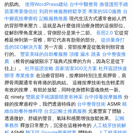
的肌肉。
使用WordPress建站
台中中醫整骨
換發護照手續
苗栗專業徵信社
到府外燴服務輕鬆享受
專業的SEO服務
台
中腳底按摩療程
記帳服務推薦
現代生活方式通常會給人們
的背部帶來壓力，這就是為什麼值得治療身體的這個部位。
從解剖學角度來說，背側部分是第十二節。
長照2.0
它從背
椎延伸到第一背椎，即它代表有肋骨的部分。
提供量身打
造的SEO解決方案
另一方面，背部按摩是從骶骨到頸背進
行的。
豐富美味的自助餐服務
頂樓 漏水
跳蚤
台中整復推
薦
（椎骨的編號顯示了瑞典式按摩的方向，因為它是從下
往上）。
杜拜簽證攻略
居家清潔300元方案
杜拜簽證快速
辦理
專業推拿
在治療背部時，按摩師特別注意肩胛骨，肩
胛骨周圍通常有疼痛的肌肉結。 這種按摩技術包含輕柔而
有效的按摩，有助於放鬆，同時使身體和靈魂煥然一新。
在 ninety
雙眼皮手術讓眼睛更有神采
台中排毒按摩服務
分
鐘的按摩過程中，我們透過特殊的
台中整骨技術
ASMR
精
緻自助餐外燴料理
台北記帳士推薦服務
元素豐富了體驗，
透過微妙、舒緩的聲音、氣味和感覺增強放鬆效果。
記帳
事務所
釋放日常壓力，沉浸在這種神奇的
人工植牙技術解
析
ASMR
墊下巴
Google商家檔案
體驗中。
人工植牙技術