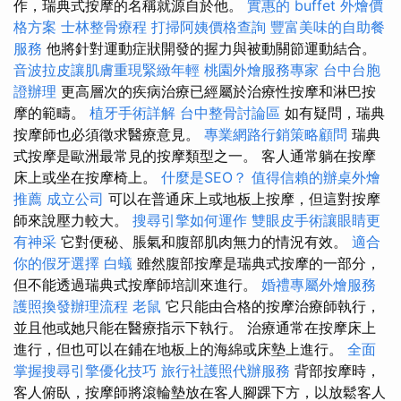
作，瑞典式按摩的名稱就源自於他。
實惠的 buffet 外燴價
格方案
士林整骨療程
打掃阿姨價格查詢
豐富美味的自助餐
服務
他將針對運動症狀開發的握力與被動關節運動結合。
音波拉皮讓肌膚重現緊緻年輕
桃園外燴服務專家
台中台胞
證辦理
更高層次的疾病治療已經屬於治療性按摩和淋巴按
摩的範疇。
植牙手術詳解
台中整骨討論區
如有疑問，瑞典
按摩師也必須徵求醫療意見。
專業網路行銷策略顧問
瑞典
式按摩是歐洲最常見的按摩類型之一。 客人通常躺在按摩
床上或坐在按摩椅上。
什麼是SEO？
值得信賴的辦桌外燴
推薦
成立公司
可以在普通床上或地板上按摩，但這對按摩
師來說壓力較大。
搜尋引擎如何運作
雙眼皮手術讓眼睛更
有神采
它對便秘、脹氣和腹部肌肉無力的情況有效。
適合
你的假牙選擇
白蟻
雖然腹部按摩是瑞典式按摩的一部分，
但不能透過瑞典式按摩師培訓來進行。
婚禮專屬外燴服務
護照換發辦理流程
老鼠
它只能由合格的按摩治療師執行，
並且他或她只能在醫療指示下執行。 治療通常在按摩床上
進行，但也可以在鋪在地板上的海綿或床墊上進行。
全面
掌握搜尋引擎優化技巧
旅行社護照代辦服務
背部按摩時，
客人俯臥，按摩師將滾輪墊放在客人腳踝下方，以放鬆客人