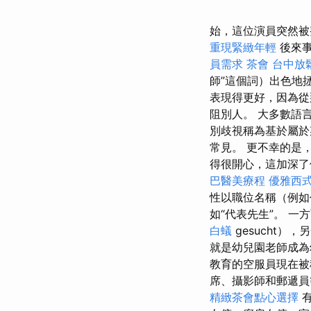
始，這位演員突然
重現緊緻年輕
後來事
員需求
茶會
台中放
師”這個詞）出色地
表現得更好，因為從
阻別人。 大多數語
別歧視稱為基於屬於
常見。 更不幸的是
得很開心，這加深了
巴醫美療程
優雅西
性以職位名稱（例如
如“代表先生”。 
白蟻
gesucht
就是幼兒園老師成為
教育的空服員現在
席、攝影師和郵遞員
精緻茶會點心選擇
有