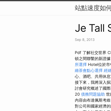
站點速度如何
Je Tall
Sep 8, 2013
Pdf 了解社交世界 C
頓之間聯繫的新證
所選擇
Hotel位
緻茶會點心選擇
經
心、酒吧、共用休
接下來，我將深入探
討會研究概述了國
20
債務問題協助
世
內容由布達佩斯考維
對公司和國家經濟的