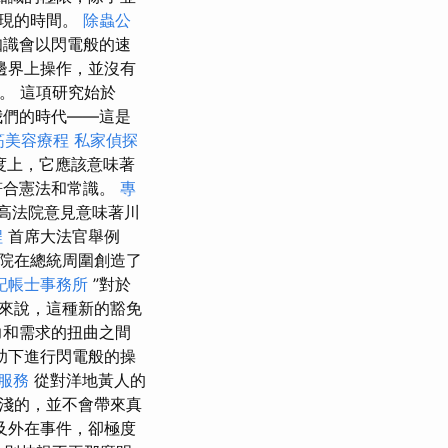
發現的時間。
除蟲公
知識會以閃電般的速
邊界上操作，並沒有
。 這項研究始於
我們的時代——這是
筋美容療程
私家偵探
度上，它應該意味著
符合憲法和常識。
專
高法院意見意味著川
程
首席大法官舉例
法院在總統周圍創造了
記帳士事務所
”對於
來說，這種新的豁免
力和需求的扭曲之間
助下進行閃電般的操
服務
從對洋地黃人的
淺的，並不會帶來真
及外在事件，卻極度