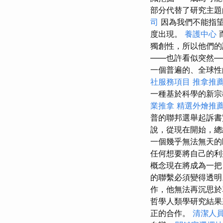
部分代替了研究主題
司
因為我們不能指望
度出現。
養護中心
獨創性，所以他們的論
——也許看似突然—
一個普遍的、全球性的
社服務項目
推拿推
一種基於科學的新宗
業推拿
精選外燴推
普的聯邦選舉起訴書
說，從現在開始，
一個幾乎無法無天的
任何想要將自己的利
概念現在將成為一把
的聯繫必須變得透
作，他無法再沉思
哲學人類學研究結果
正的合作。
清潔人