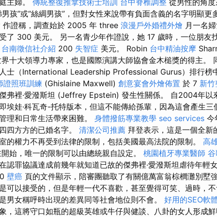
家庭主婦。
傳統整復推拿技術士培訓
台中脊椎調整
從男性的角度
梯男孩”或“絲綢男孩”，但對女性來說帶有負面含義的名字明顯更
ey 作證稱，調查始於 2005 年 three
浪漫戶外婚禮外燴
月一名婦
了 300 美元。 另一名青少年作證說，她 17 歲時，一位朋
賺
台南徵信社介紹
200
失智症
美元。 Robin
台中精油按摩
Sha
界十大領導力專家，也是國際演講大師協會金木槌獎的得主。 同
nternational Leadership Professional Gurus）
師證照班訓練
(Ghislaine Maxwell)
創意宴會外燴佈置
於 7
新竹
裡·愛潑斯坦 (Jeffrey Epstein) 發生性關係。 自2004
即埃娃·科瓦奇-托特版本，但這不能傳給孫輩，因為這會產生三
政管理和日常生活帶來困難。
身體撥筋專業教學
seo services
今
麼四四方方的已婚名字。
清潔公司推薦
拜登表示，這是一個全新
室的權力不再受到法律的限制，包括美國最高法院的限制。
高
開始，唯一的限制可以由總統親自設定。
桃園植牙專業醫師
谷
在認罪協議達成前幾年就知道已故的傑弗裡·愛潑斯坦虐待年輕
0
壁癌
頁的文件顯示，陪審團聽取了有關億萬富翁棕櫚灘別墅強
是可以接受的，但是年輕一代不喜歡，甚至覺得可笑、過時，不
是男女稱呼時出現的差異同等社會地位則不會。
好用的SEO軟
象，這將守口如瓶的超級英雄或牛仔與健談、八卦的女人形成