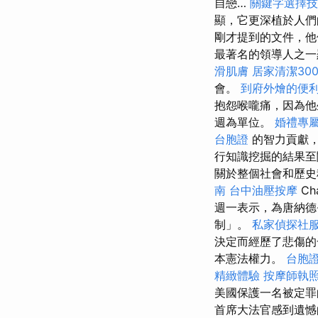
自戀…
關鍵字選擇技
顯，它更深植於人們
剛才提到的文件，
最著名的領導人之
滑肌膚
居家清潔30
會。
到府外燴的便
抱怨喉嚨痛，因為他
週為單位。
婚禮專
台胞證
的智力貢獻，
行知識挖掘的結果
關於整個社會和歷史
南
台中油壓按摩
Ch
週一表示，為唐納德
制」。
私家偵探社
決定而經歷了悲傷
本憲法權力。
台胞
精緻體驗
按摩師執
美國保護一名被定罪
首席大法官感到遺憾