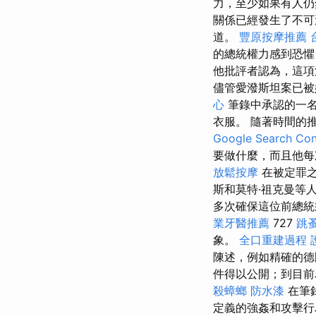
力，至少如果有人
關係已經發生了不可
道。
豐原按摩推薦
的總統權力感到恐
他批評者認為，這項
儘管愛潑斯坦案已被
心
筆錄中承認的一名
衣服。 隨著時間的
Google Search Con
要做什麼，而且他
放鬆按摩
在被定罪之
斯和莫特·祖克曼等
多次確保這位前總
業牙醫推薦
727
跳
象。
全口重建過程
陳述，例如精確的德
件得以公開；到目前
殺蟑螂
防水漆
在筆
定義的強姦和攻擊行