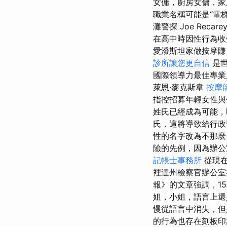
女傭，廚房女傭，
職業名稱可能是“電
灘警探 Joe Recar
在高中時因性行為收受
愛潑斯坦家做按摩
診所讓您更自信
是世
國際領導力最佳專業人士（I
萊恩·麥克斯韋
按摩
指控招募年輕女性與傑弗
姓氏已經成為可能，
氏，這將導致給行
性的名字改為不那
險的先例，因為辦公
記帳士事務所
從現在
裡達州檢察官辦公室
報》的文章強調，15
姐，小姐，語言上還
慢從語言中消失，但
的行為也存在刻板印