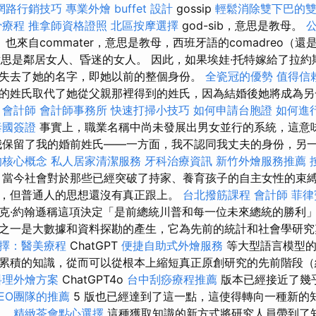
網路行銷技巧
專業外燴 buffet 設計
gossip
輕鬆消除雙下巴的
骨療程
推拿師資格證照
北區按摩選擇
god-sib，意思是教母。
卦）也來自commater，意思是教母，西班牙語的comadreo（
，意思是鄰居女人、昏迷的女人。 因此，如果埃娃·托特嫁給了拉約
失去了她的名字，即她以前的整個身份。
全瓷冠的優勢
值得信
的姓氏取代了她從父親那裡得到的姓氏，因為結婚後她將成為另
。
會計師
會計師事務所
快速打掃小技巧
如何申請台胞證
如何進
泰國簽證
事實上，職業名稱中尚未發展出男女並行的系統，這意
我保留了我的婚前姓氏——一方面，我不認同我丈夫的身份，另
的核心概念
私人居家清潔服務
牙科治療資訊
新竹外燴服務推薦
當今社會對於那些已經突破了持家、養育孩子的自主女性的束
，但普通人的思想還沒有真正跟上。
台北撥筋課程
會計師
菲律
克·約翰遜稱這項決定「是前總統川普和每一位未來總統的勝利」
之一是大數據和資料探勘的產生，它為先前的統計和社會學研究
擇：醫美療程
ChatGPT
便捷自助式外燴服務
等大型語言模型
累積的知識，從而可以從根本上縮短真正原創研究的先前階段（
料理外燴方案
ChatGPT4o
台中刮痧療程推薦
版本已經接近了幾
EO團隊的推薦
5 版也已經達到了這一點，這使得轉向一種新的
能。
精緻茶會點心選擇
這種獲取知識的新方式將研究人員帶到了