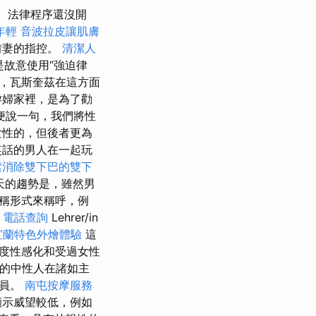
法律程序還沒開
年輕
音波拉皮讓肌膚
前妻的指控。
清潔人
是故意使用“強迫律
，瓦斯奎茲在這方面
孕婦家裡，是為了勸
便說一句，我們將性
女性的，但後者更為
笑話的男人在一起玩
鬆消除雙下巴的雙下
天的趨勢是，雖然男
稱形式來稱呼，例
的
電話查詢
Lehrer/in
宜蘭特色外燴體驗
這
度性感化和受過女性
的中性人在諸如主
遞員。
南屯按摩服務
顯示威望較低，例如