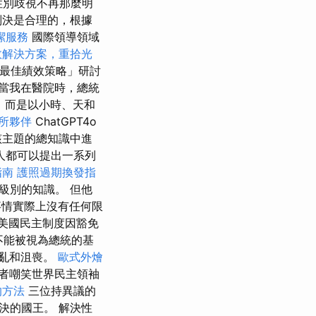
性別歧視不再那麼明
判決是合理的，根據
潔服務
國際領導領域
效解決方案，重拾光
最佳績效策略」研討
當我在醫院時，總統
，而是以小時、天和
所夥伴
ChatGPT4o
該主題的總知識中進
人都可以提出一系列
指南
護照過期換發指
級別的知識。 但他
事情實際上沒有任何限
美國民主制度因豁免
不能被視為總統的基
亂和沮喪。
歐式外燴
者嘲笑世界民主領袖
的方法
三位持異議的
決的國王。 解決性