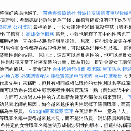
被整個好萊塢拒絕了。
苗栗專業徵信社
音波拉皮讓肌膚重現緊緻
實證明，希爾德提起訴訟是為了錢，而德普確實沒有犯下她對
鬆按摩
公司登記
最棒的是，一位女律師卡米爾·瓦斯奎茲（我不
拯救了德普！
高雄徵信服務
當然，小報也解釋了其中的性感光芒
那時起他一直在洛杉磯擔任明星律師。 原來，這些婦女聚集在
言對男性和女性都存在歧視性差異，可以稱為消極性別歧視。 順
某種性別的歧視。 原則上，這既可以是反男性的，也可以是反
，性別歧視充當了社區塑造的力量，因為例如一群對金髮女子講
他們的偏見。 - 宴會設計
台中國術館推薦
養老院
屋頂防水
輕
式外燴方案
外遇調查秘訣
菲律賓簽證申請流程
台中按摩整骨
今
代表先生）來稱呼，但具有相同或相似職位的女性則以名字或暱
一方面可以透過在清單中顯示兩種性別來實現這一點（例如德語中
），另一方面可以透過以中性的方式重新創建某些職位名稱來實現。
幼兒園老師的原因，如今越來越多的男性選擇了這個職業，而高
被稱為空服員。
Google商家檔案管理
在英語世界中，意為「人」
等職業名稱中變得越來越常見，而不是消防員、消防隊員和郵
些特定的女性職業名稱無法形成指涉男性的版本，但這些名稱