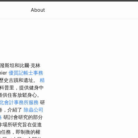
About
裡·愛潑斯坦和比爾·克林
ier
優質記帳士事務
和歷史古蹟和遺址。
精
斯科普里，提供健身中
臺供住客放鬆身心。
北會計事務所服務
研
卷，介紹了
除蟲公司
略
研討會研究的部分
作場所研究旨在促進
的任務，即制衡的權