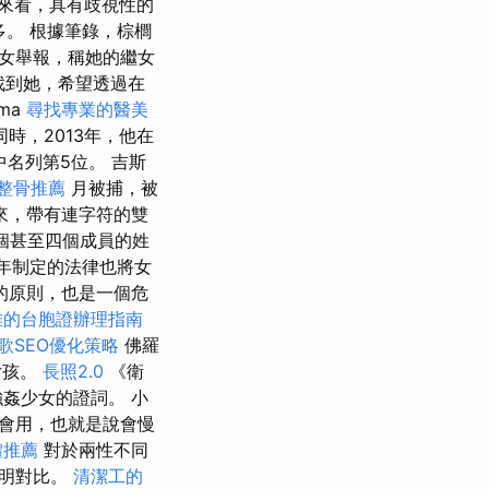
來看，具有歧視性的
多。 根據筆錄，棕櫚
女舉報，稱她的繼女
友找到她，希望透過在
rma
尋找專業的醫美
時，2013年，他在
排行榜中名列第5位。 吉斯
整骨推薦
月被捕，被
年以來，帶有連字符的雙
個甚至四個成員的姓
年制定的法律也將女
的原則，也是一個危
雄的台胞證辦理指南
歌SEO優化策略
佛羅
女孩。
長照2.0
《衛
姦少女的證詞。 小
會用，也就是說會慢
體推薦
對於兩性不同
鮮明對比。
清潔工的