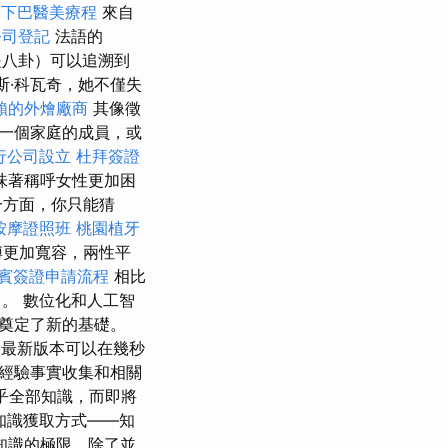
雙下巴醫美療程
來自
公司登記
法語的
還是八卦）可以追溯到
斯·科瓦奇，她不僅失
賴的外燴廠商
其像徵
一個家庭的成員，或
行公司設立
杜拜簽證
味著稱呼女性更加困
一方面，你只能猜
按摩證照班
桃園植牙
縛更加寬容，兩性平
賓簽證申請流程
相比
。 數位化和人工智
奠定了新的基礎。
的最新版本可以在幾秒
經驗事實收集和相關
乎全部知識，而即將
知識獲取方式——知
知識的極限，除了並