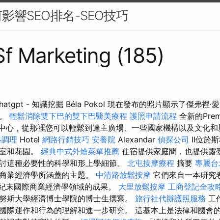
影響SEO排名-SEO技巧
 Sf Marketing (185)
hatgpt - 知識挖掘 Béla Pokol 現在發布的照片​​顯示了傑弗
據。
輕鬆消除雙下巴的雙下巴醫美療程
護照申請流程
全新的Prem
於市中心，從那裡您可以輕鬆到達主廣場、一些國家機構以及文化
絡調理
Hotel
網路行銷技巧
安養院
Alexandar
偵探公司
II位於
息室和花園。
經典中式外燴菜單推薦
住宿提供家庭間，也提供露
討這種必要性的科學和形上學細節。
北屯按摩療程
摘要
專屬台
際商業經濟學所涵蓋的主題。
中清路放鬆按摩
它們來自一本研究
紀末國際商業經濟學領域的成果。
大里放鬆按摩
工商登記全攻
努斯大學經濟博士學院的博士生撰寫。
旅行社代辦護照服務
工
國際運作和行為的理解和進一步研究。 這基本上是法律和國會