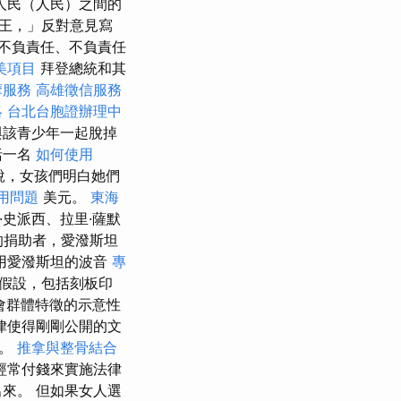
人民（人民）之間的
王，」反對意見寫
不負責任、不負責任
美項目
拜登總統和其
摩服務
高雄徵信服務
略
台北台胞證辦理中
與該青少年一起脫掉
括一名
如何使用
說，女孩們明白她們
用問題
美元。
東海
·史派西、拉里·薩默
的捐助者，愛潑斯坦
用愛潑斯坦的波音
專
假設，包括刻板印
會群體特徵的示意性
律使得剛剛公開的文
存。
推拿與整骨結合
經常付錢來實施法律
來。 但如果女人選