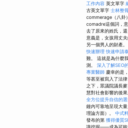
工作內容
英文單字
古英文單字
士林整
commerage（八
comadre這個詞
去了原來的姓氏，還
意義是，女孩用丈夫
另一個男人的財產
快速辦理
快速申請
難。 這就是為什麼
測。
深入了解SEO
專業醫師
慶幸的是，
等甚至被寫入了法律
之下，眾議院議長麥
慧對社會影響的後果
全方位提升自信的選
鐘內可靠地呈現大量
理論方面）。
中式
發布的第
獲得優質S
識挖掘——成為可