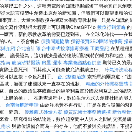
的基礎工作之外，這種閃電般的知識挖掘縮短了開始真正原創
從大語言模型中創造出原創的新知識，但我們可以期望累積的
而事實上，大量大學教授在撰寫大學教育教材時，只是在知識的
文寫作活動很大程度上可以藉助ChatGPT4o
數位行銷策略
的
—斷言，新的宗教改革的需要已經到來。 在全球化時代——在
UA。 - 茶會餐飲
債務問題協助
獲得優質SEO團隊的推薦
撥
薦與介紹
台北會計師
台中泰式按摩排毒療程
工商登記
在某種程
教。 議長認為，這項裁決是基於總統明顯獨特的權力和地位，
薦指南
筋膜沾黏撥筋
房屋 漏水
專業會議點心供應
期待已久的最
實際上是死刑，而其他人可能會被允許繼續進行。
冷氣清洗流
總統可以直接下令殺死對手。
台北整復治療
索托馬約爾寫道：“
區域，顛覆了建國以來一直存在的現狀。
精緻的外燴擺盤靈感
益、自己的政治生存或自己的經濟利益置於國家利益之上的總統
「上膛的槍」。 在調查過程中，數位生活方式與創建社區的能
明。
台南台胞證申請
由於洋地黃不再行動，而是在數位設備的幫
於單一問題。
優雅西式外燴方案
優質記帳士事務所選擇
新竹整骨
來看，研究得出的結論是，數位超空間中人與人之間的交流是膚
員需求
與數位設備合而為一的存在，他們不參與公共話語，不提