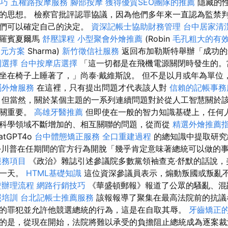
巧
五權路按摩服務
腳部按摩
獲得優質SEO團隊的推薦
隱藏的
的思想。 檢察官批評認罪協議，因為他們多年來一直認為監禁
他們可以確定自己的決定。
資深記帳士協助財務管理
台中居家清
一羅賓夏爾馬
舒壓課程
小型聚會外燴推薦
(Robin
毛孔粗大的有
0元方案
Sharma)
新竹徵信社服務
返回布加勒斯特舉辦「成功的
利選擇
台中按摩店選擇
「這一切都是在飛機電源關閉時發生的。
坐在椅子上睡著了，」尚泰·戴維斯說。 但不是以月或年為單位
屬外燴服務
在這裡，只有提出問題才代表該人對
信賴的記帳事務
但當然，關於某個主題的一系列連續問題對於從人工智慧關於
至關重要。
高雄牙醫推薦
但即使在一般的智力知識基礎上，任何
科學領域不斷增加的、相互關聯的問題，從而從
精選外燴推薦
atGPT4o
台中體態矯正服務
全口重建過程
的總知識中提取研究
·川普在任期間的官方行為開脫「幾乎肯定意味著總統可以做的
服務項目
《政治》雜誌引述參議院多數黨領袖查克·舒默的話說，
的一天。
HTML基礎知識
這位資深參議員表示，煽動叛國或叛亂
證辦理流程
網路行銷技巧
《華盛頓郵報》報道了公眾的騷亂、混
照培訓
台北記帳士推薦服務
該報報導了聚集在最高法院前的抗議
的罪犯並允許他競選總統的行為，這是在自取其辱。
牙齒矯正
的是，從現在開始，法院將難以承受的負擔阻止總統成為逐案裁