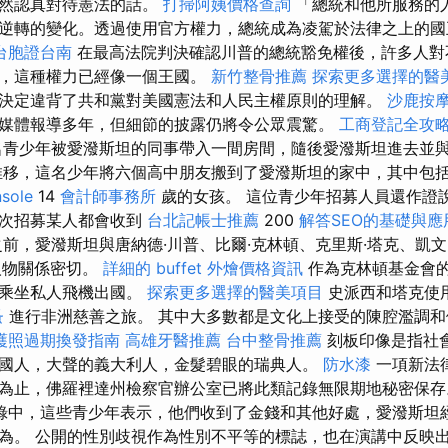
仍然認真對待憲法的話。
打掃阿姨價格查詢
「總統和他所服務的
逆轉的變化。透過使用官方權力，總統成為凌駕於法律之上的國
台胞證台南
在最高法院判決確認川普的總統豁免權後，許多人對
懼，這種權力已經像一個王國。
新竹整骨推薦
探索更多選擇的醫
決定違背了共和黨對美國憲法和人民主權原則的理解。
沙鹿按
媒體報導多年，但細節的披露仍將令公眾震驚。
工商登記全攻
青少年被愛潑斯坦的同事帶入一間房間，隨後愛潑斯坦進去並
推移，這名少年將六個高中朋友搬到了愛潑斯坦的家中，其中包
sole
14
會計師事務所
歲的女孩。 這位青少年招募人員還作證
每次招募某人都會收到
台北記帳士推薦
200
解答SEO的基礎與應
前，愛潑斯坦與唐納德·川普、比爾·克林頓、克里斯·塔克、凱文
人物關係密切。
詳細的 buffet 外燴價格資訊
作為克林頓基金會
統乘坐私人飛機出國。
探索更多選擇的醫美項目
史派西和塔克使
蚤
進行非洲慈善之旅。 其中大多數都是文化上接受的陳腔濫調和
護照過期換發指南
高雄牙醫推薦
台中整骨推薦
刻板印像是指社
國人，大聲的義大利人，金髮碧眼的瑞典人。
防水漆
一項新法
為止，佛羅裡達州檢察官辦公室已將此類記錄無限期地秘密保
錄中，這些青少年表示，他們收到了金錢和其他好處，愛潑斯坦
為。 公開的性別歧視作為性別不平等的標誌，也在演講中反映出