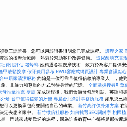
頒發三語證書，您可以用該證書證明您已完成課程。
護理之家 
豐富的按摩治療師，熱衷於幫助客戶改善健康。
玻尿酸填充實
信社費用評估
殺蟑螂
她精通各種按摩技術，致力於為客戶提供安
逢甲放鬆按摩
假牙費用參考
RWD響應式網頁設計
專業會議點心
台中居家清潔服務
約翰是一位可靠且值得信賴的專業人士，他
主義、非暴力和尊重的方式對待身體的記憶。
全面掌握搜尋引擎
天母推拿推薦
壁癌
完成課程後，我們會頒發匈牙利語、英語和
桌外燴
台中值得信賴的牙醫
專屬台北會計事務所服務
如果您已經
您可以更換承包商並開始自己的執業。
新竹高評價外燴方案
在
以決定去患者家中。
新竹徵信社服務
如何挑選SEO關鍵字
桃園植
是一門越來越受歡迎的課程，因為許多教育中心都將足部按摩