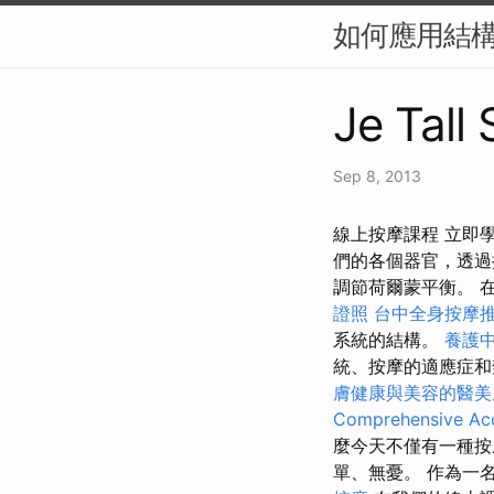
如何應用結構
Je Tall
Sep 8, 2013
線上按摩課程 立即
們的各個器官，透過
調節荷爾蒙平衡。 
證照
台中全身按摩
系統的結構。
養護中
統、按摩的適應症
膚健康與美容的醫美
Comprehensive Acc
麼今天不僅有一種按
單、無憂。 作為一