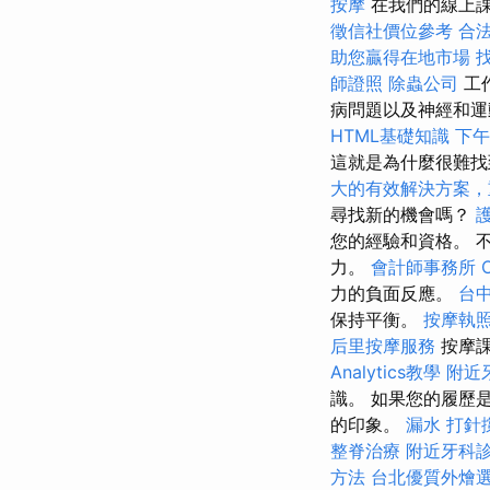
按摩
在我們的線上課
徵信社價位參考
合
助您贏得在地市場
找
師證照
除蟲公司
工
病問題以及神經和
HTML基礎知識
下午
這就是為什麼很難
大的有效解決方案，
尋找新的機會嗎？
您的經驗和資格。 
力。
會計師事務所
力的負面反應。
台
保持平衡。
按摩執
后里按摩服務
按摩
Analytics教學
附近
識。 如果您的履歷
的印象。
漏水 打針
整脊治療
附近牙科
方法
台北優質外燴