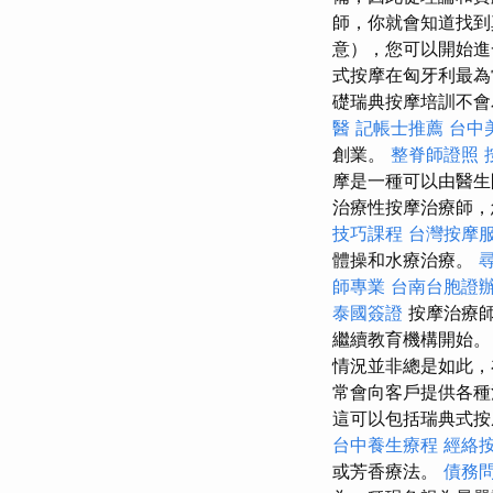
師，你就會知道找到
意），您可以開始
式按摩在匈牙利最為
礎瑞典按摩培訓不會
醫
記帳士推薦
台中
創業。
整脊師證照
摩是一種可以由醫生
治療性按摩治療師，
技巧課程
台灣按摩
體操和水療治療。
師專業
台南台胞證
泰國簽證
按摩治療師
繼續教育機構開始。
情況並非總是如此，
常會向客戶提供各
這可以包括瑞典式按
台中養生療程
經絡
或芳香療法。
債務