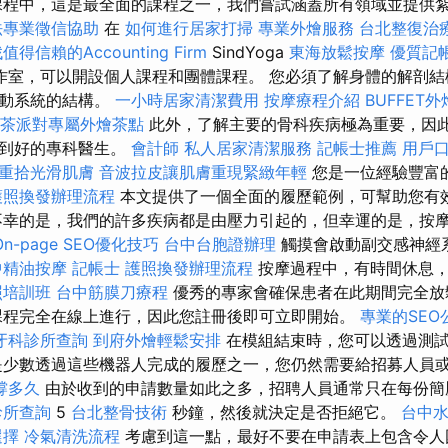
程中，這是最全面的課程之一，我們嘗試涵蓋所有領域並提供
法專業徵信協助
在
如何進行居家打掃
專業外燴服務
台北整復治
值得信賴的Accounting Firm
SindYoga
東海放鬆按摩
優質記
作室，可以開設個人課程和團體課程。 您必須了解身體的解剖結
運動系統的結構。
一小時居家清潔費用
按摩療程介紹
BUFFET外
茶派對專屬外燴茶點
此外，了解主要的骨科疾病極為重要，因
找到好的專科醫生。
會計師
私人居家清潔服務
記帳士推薦
用戶
重拾光滑肌膚
音波拉皮讓肌膚重現緊緻年輕
您是一位經驗豐富
護照換發辦理流程
本文提供了一個全面的履歷範例，可幫助您有
不幸的是，我們的許多疾病都是由壓力引起的，但幸運的是，按
On-page SEO優化技巧
台中台胞證辦理
觸摸會啟動副交感神經
中精油按摩
記帳士
護照換發辦理流程
按摩過程中，有時間休息，
照培訓班
台中筋膜刀療程
優秀的專家會確保患者在此期間完全放
課程完全在線上進行，因此您註冊後即可立即開始。
專業的SEO
牙科診所查詢
到府外燴輕鬆安排
在模組結束時，您可以透過測
是少數透過這些機器人完成的履歷之一，您仍然需要給招募人員
撐多久
由於收到的申請數量如此之多，招聘人員通常只在每份
診所查詢
5
台北整骨技術
秒鐘，然後就決定是否拒絕它。
台中
選擇
冷氣清洗流程
考慮到這一點，最好不要在申請表上包含令人