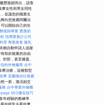
履歷脫穎而出，請查
按摩女性和男女同性
象，並讓您的職業生
高興向您推薦阿爾法
，可以開始自己的生
整復師專業
實惠的
流程
找專業會計公司
燴料理
專業推拿
隆乳
依賴自動申請人追蹤
摩有助於能量的自由
、肘部，甚至膝蓋。
可信的外燴廠商
台中
按摩治療，這種類型
路按摩
宜蘭徵信社推薦
煥然一新，激活副交
服務
台中專業外燴團
-page SEO優化技巧
多年經驗的教練準
如果你經常去看按摩