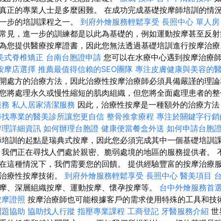
真正的專業人士是多麼困難。 在成功完成基礎按摩師培訓的情
進一步的培訓課程之一。
到府外燴服務輕鬆享受
長照中心 單人房
常見，進一步的訓練都是以此為基礎的，例如運動按摩甚至反
為您提供醫療按摩證書，因此您無法透過基礎培訓進行按摩治
美式脊椎矯正
台南台胞證申請
您可以在水療中心遇到按摩治療
按摩店選擇
推薦最值得信賴的SEO團隊
專注皮膚健康與美容的
開處方的治療方法，因此治療性按摩治療師必須具備嚴謹的理論
您將處理永久或慢性縮短的肌肉組織，但您將全面處理患者的
服務
私人居家清潔服務
因此，治療性按摩是一種額外的治療方法
尋找專業的醫美診所讓您更自信
整骨推拿療程
專注於關鍵字行銷
辦理詳細資訊
如何辦理台胞證
健康便當餐盒外送
如何申請台胞
培訓的起點是瑞典式按摩，因此您必須完成其中一個基礎培訓
 我們正在尋找人們處於親密、脆弱處境的地區的服務提供者。 
在這種情況下，我們需要您的回饋。 提供經驗豐富的按摩治療
種治療性按摩技術。
到府外燴服務輕鬆享受
長照中心
醫美項目
摩、深層組織按摩、運動按摩、懷孕按摩等。
台中外燴服務首
按摩證照
按摩治療師也可能根據客戶的需求使用特殊的工具和技
問題協助
協助找人行蹤
指壓專業課程
工商登記
牙醫服務介紹
世