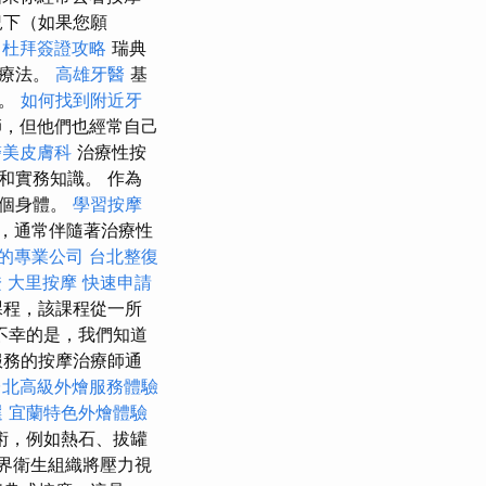
況下（如果您願
杜拜簽證攻略
瑞典
射療法。
高雄牙醫
基
療。
如何找到附近牙
師，但他們也經常自己
醫美皮膚科
治療性按
和實務知識。 作為
整個身體。
學習按摩
，通常伴隨著治療性
的專業公司
台北整復
證
大里按摩
快速申請
課程，該課程從一所
不幸的是，我們知道
服務的按摩治療師通
台北高級外燴服務體驗
選
宜蘭特色外燴體驗
術，例如熱石、拔罐
界衛生組織將壓力視