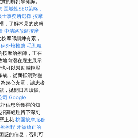
紮實的解剖學知識。
療
區域性SEO策略，
帳士事務所選擇
按摩
構，了解常見的皮膚
燴
中清路放鬆按摩
此按摩師訓練有素，
口碑外燴推薦
毛孔粗
的按摩治療師，正在
效地向潛在雇主展示
摩也可以幫助減輕壓
系統，從而抵消對壓
為身心充電，讓患者
鬆，拋開日常煩惱。
公司
Google
試評估您所獲得的知
或招募經理留下深刻
簡歷上花
桃園按摩服務
水療療程
牙齒矯正的
困惑的信息，否則可