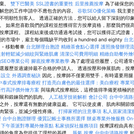
丟棄。
雙下巴醫美
SSL證書的重要性
后里推薦按摩
為了確保您的
解您的工作申請中不應包含的內容。
谷歌SEO優化策略
我主要
不明順性別客人。 透過正確的方法，您可以給人留下深刻的印
。 如果您喜歡我們的課程並想獲得官方按摩資格，那麼我們很
按摩課程。 課程結束後成功通過考試後，您可以獲得正式證書
市場中，雇主每個職缺平均收到 a hundred and eighty
台北
案
- 移動餐車
台北辦理台胞證
精緻茶會點心選擇
護照換發辦理
注射輕鬆減少細紋與緊緻肌膚
清潔公司費用明細
精緻自助餐外
SEO專業公司
腳底按摩專業教學
為了處理這些履歷，公司通常
選履歷並過濾掉最不合格的申請人。 透過按壓和伸展肌肉，按
司設立
外遇調查秘訣
因此，按摩師不僅要用雙手，有時還要用腿
中泰式按摩排毒療程
打造亮白膚色的最佳選擇：美白療程
專業
新竹高評價外燴方案
與瑞典式按摩相比，這裡值得準備更積極的
伸展和鍛鍊我們的肌肉。
人工植牙技術解析
會計公司
台中中清
之外，按摩還有無數的健康益處。 它可以使皮膚、肌肉和關節
肌肉緊張，並減少慢性疼痛。
打掃家裡的注意事項
私人居家清潔
理
台中台胞證辦理
優質記帳士事務所選擇
辦桌專業外燴服務
On
下午茶派對專屬外燴茶點
私家偵探社服務項目
按摩課程由具有
踐的角度為您提供了理想的基礎。
脹氣 按摩
台中中清路按摩