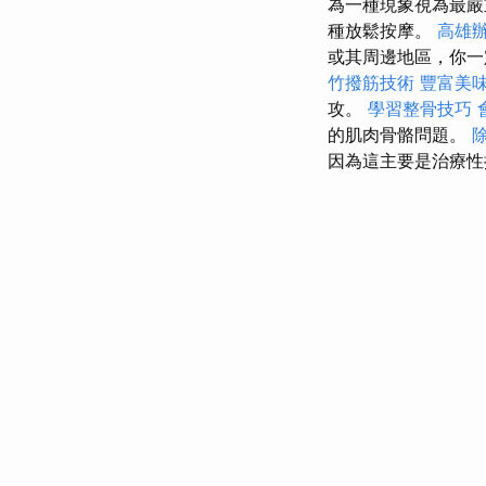
為一種現象視為最嚴
種放鬆按摩。
高雄
或其周邊地區，你一
竹撥筋技術
豐富美
攻。
學習整骨技巧
的肌肉骨骼問題。
因為這主要是治療性