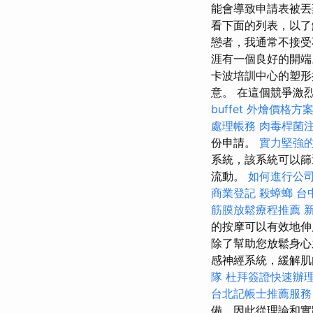
能會導致申請表被
看下面的列表，以了
戀者，我通常不接受
涯有一個良好的開端
卡波培訓中心的塑形
意。 在這個競爭激烈的
buffet 外燴價格方
處理帳務
肉毒桿菌
份申請。
實力堅強的
系統，該系統可以篩
流動。
如何進行公
商業登記
殺蟑螂
台
筋膜放鬆療程推薦
的按摩可以有效地
除了幫助您放鬆身心
感神經系統，緩解
隊
杜拜簽證快速辦
台北記帳士推薦服務
備，因此從理論和實