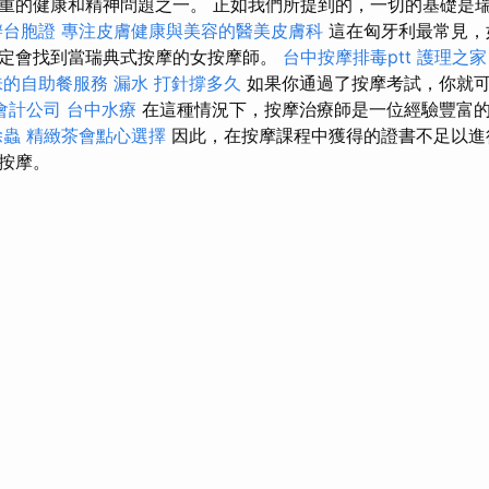
重的健康和精神問題之一。 正如我們所提到的，一切的基礎是
辦台胞證
專注皮膚健康與美容的醫美皮膚科
這在匈牙利最常見，
定會找到當瑞典式按摩的女按摩師。
台中按摩排毒ptt
護理之家
味的自助餐服務
漏水 打針撐多久
如果你通過了按摩考試，你就
會計公司
台中水療
在這種情況下，按摩治療師是一位經驗豐富
除蟲
精緻茶會點心選擇
因此，在按摩課程中獲得的證書不足以進
按摩。