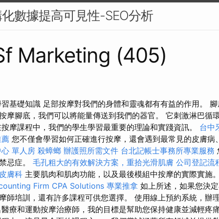
化數據提高可見性-SEO分析
 Sf Marketing (405)
學習基礎知識 足部按摩對我們的身體和靈魂都有有益的作用。 
按摩腳底，我們可以將能量傳送到我們的器官。 它刺激淋巴循
在按摩課程中，我們的學生學習最重要的理論和實踐資訊。
台中
推薦
您不僅會學習如何正確進行按摩，還會遇到最常見的皮膚病
心 單人房
殺蟑螂
辦護照所需文件
台北記帳士事務所專業服務
和禁忌症。
毛孔粗大的有效解決方案，重拾光滑肌膚
公司登記流
皮膚科
主要肌肉和肌肉功能，以及最後模組中按摩的實際實施
ounting Firm CPA Solutions
專業推拿
如上所述，如果您決定
摩師培訓，還有許多課程可供您選擇。 使用線上預約系統，辦
名醫療和運動按摩治療師，我的目標是幫助您保持健康並減輕疼痛。