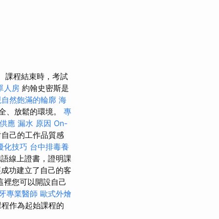
課程結束時，考試
單人房
約翰史密斯是
現自然飽滿的輪廓
海
全、放鬆的環境。
專
供應
漏水 原因
On-
對自己的工作品質感
優化技巧
台中排毒養
德語線上證書，證明課
成功建立了自己的客
這裡您可以開設自己
牙專業醫師
歐式外燴
課程作為起始課程的