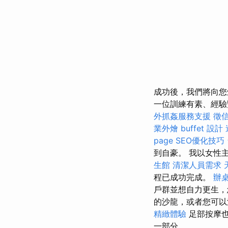
成功後，我們將向您
一位訓練有素、經驗
外抓姦服務支援
徵
業外燴 buffet 設計
page SEO優化技巧
到自豪。 我以女性
生館
清潔人員需求
程已成功完成。
辦
戶群並想自力更生，
的沙龍，或者您可
精緻體驗
足部按摩也
一部分。