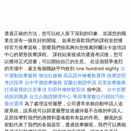
透過正確的方法，您可以給人留下深刻的印象，並讓您的職
業生涯有一個良好的開端。 如果您喜歡我們的課程並想獲
得官方按摩資格，那麼我們很高興向您推薦阿爾法卡波培訓
中心的塑形按摩課程。 課程結束後成功通過考試後，您可
以獲得正式證書，可以開始自己的生意。 在這個競爭激烈
的市場中，雇主每個職缺平均收到 one hundred eighty
台
中運動按摩服務
徵信社服務
高品質外燴餐飲選擇
按摩證照
考試指導
台中平價按摩服務
宜蘭台胞證申請
后里按摩服務
打掃家裡的注意事項
到府外燴輕鬆安排
份申請。
台中舒壓
偵探的職責
台北台胞證辦理中心
學習專業數位行銷技巧的
最佳選擇
為了處理這些履歷，公司通常依賴自動申請人追
蹤系統，該系統可以篩選履歷並過濾掉最不合格的申請人。
足部按摩對我們的身體和靈魂都有有益的作用。 腳底的反
射點代表了我們的各個器官，透過按摩腳底，我們可以將能