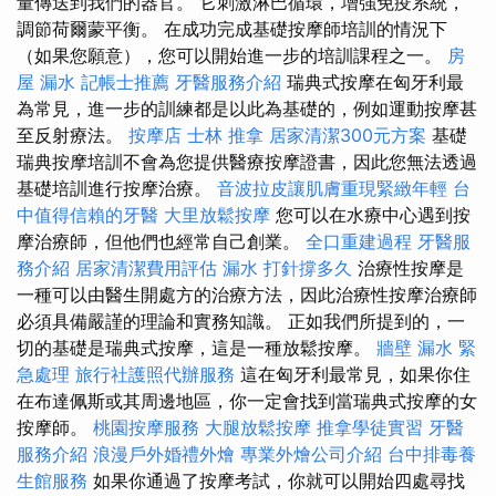
量傳送到我們的器官。 它刺激淋巴循環，增強免疫系統，
調節荷爾蒙平衡。 在成功完成基礎按摩師培訓的情況下
（如果您願意），您可以開始進一步的培訓課程之一。
房
屋 漏水
記帳士推薦
牙醫服務介紹
瑞典式按摩在匈牙利最
為常見，進一步的訓練都是以此為基礎的，例如運動按摩甚
至反射療法。
按摩店
士林 推拿
居家清潔300元方案
基礎
瑞典按摩培訓不會為您提供醫療按摩證書，因此您無法透過
基礎培訓進行按摩治療。
音波拉皮讓肌膚重現緊緻年輕
台
中值得信賴的牙醫
大里放鬆按摩
您可以在水療中心遇到按
摩治療師，但他們也經常自己創業。
全口重建過程
牙醫服
務介紹
居家清潔費用評估
漏水 打針撐多久
治療性按摩是
一種可以由醫生開處方的治療方法，因此治療性按摩治療師
必須具備嚴謹的理論和實務知識。 正如我們所提到的，一
切的基礎是瑞典式按摩，這是一種放鬆按摩。
牆壁 漏水 緊
急處理
旅行社護照代辦服務
這在匈牙利最常見，如果你住
在布達佩斯或其周邊地區，你一定會找到當瑞典式按摩的女
按摩師。
桃園按摩服務
大腿放鬆按摩
推拿學徒實習
牙醫
服務介紹
浪漫戶外婚禮外燴
專業外燴公司介紹
台中排毒養
生館服務
如果你通過了按摩考試，你就可以開始四處尋找