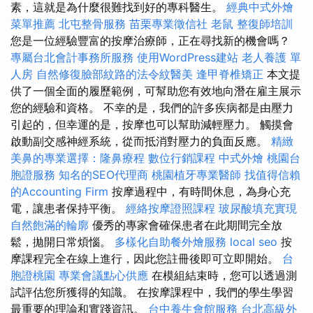
素，這就是為什麼很難找到好的專科醫生。
經典中式外燴
菜單推薦
北屯整骨服務
苗栗專業徵信社
老鼠
整復師培訓
您是一位經驗豐富的按摩治療師，正在尋找新的機會嗎？
專屬台北會計事務所服務
使用WordPress建站
老人養護 單
人房
自然修復臉部紋路的法令紋醫美
逢甲脊椎矯正
本文提
供了一個全面的履歷範例，可幫助您有效地向潛在雇主展示
您的經驗和資格。 不幸的是，我們的許多疾病都是由壓力
引起的，但幸運的是，按摩也可以幫助減輕壓力。 觸摸會
啟動副交感神經系統，從而抵消對壓力的負面反應。
精緻
美鼻的專業選擇：隆鼻療程
數位行銷課程
中式外燴
桃園台
胞證服務
知名的SEO代理商
桃園植牙專業醫師
找值得信賴
的Accounting Firm
按摩過程中，有時間休息，為身心充
電，讓患者保持平衡。
經絡按摩證照課程
玻尿酸填充實現
自然飽滿的輪廓
優秀的專家會確保患者在此期間完全放
鬆，拋開日常煩惱。
多樣化自助餐外燴服務
local seo
按
摩課程完全在線上進行，因此您註冊後即可立即開始。
台
胞證桃園
專業會議點心供應
在模組結束時，您可以透過測
試評估您所獲得的知識。 在按摩課程中，我們的學生學習
最重要的理論和實踐資訊。
台中養生會館服務
台北高級外