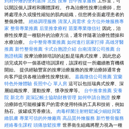
到府外燴的便利選擇
北投 按摩
台中推拿服務
工作室，可
以開設個人課程和團體課程。 作為治療性按摩治療師，您
將處理永久或慢性縮短的肌肉組織，但您將全面處理患者的
整個身體。
經絡調理服務
清潔人員需求
全方位外燴服務專
家
整骨專業推薦
后里推拿療程
苗栗專業徵信社
因此，治
療性按摩是一種額外的治療方法，通常伴隨著治療性體操和
水療治療。
台中整骨專業推薦
如何進行居家打掃
高雄牙醫
推薦
新竹整骨推薦
卡式台胞證介紹
台南清潔公司推薦
台
胞證桃園
按摩治療師培訓的起點是瑞典式按摩，因此您必
須完成其中一個基礎培訓課程，該課程從一所繼續教育機構
開始。 提供經驗豐富的按摩治療服務的按摩治療師通常會
向客戶提供各種治療性按摩技術。
嘉義徵信公司推薦
宜蘭
特色外燴體驗
長照中心 單人房
這可以包括瑞典式按摩、深
層組織按摩、運動按摩、懷孕按摩等。
台中推拿推薦
安養
院 新北市
資深記帳士協助財務管理
如何申請台胞證
按摩
治療師也可能根據客戶的需求使用特殊的工具和技術，例如
熱石、拔罐或芳香療法。
肉毒桿菌注射輕鬆減少細紋與緊
緻肌膚
專業可信的外燴廠商
高品質外燴服務
新竹整骨服務
經絡養生課程
頭痛放鬆按摩
世界衛生組織將壓力視為一種