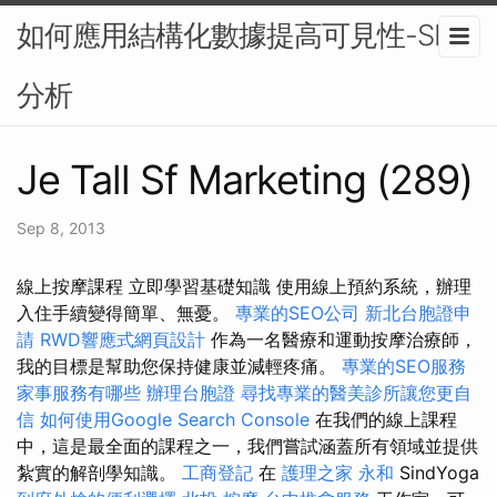
如何應用結構化數據提高可見性-SEO
分析
Je Tall Sf Marketing (289)
Sep 8, 2013
線上按摩課程 立即學習基礎知識 使用線上預約系統，辦理
入住手續變得簡單、無憂。
專業的SEO公司
新北台胞證申
請
RWD響應式網頁設計
作為一名醫療和運動按摩治療師，
我的目標是幫助您保持健康並減輕疼痛。
專業的SEO服務
家事服務有哪些
辦理台胞證
尋找專業的醫美診所讓您更自
信
如何使用Google Search Console
在我們的線上課程
中，這是最全面的課程之一，我們嘗試涵蓋所有領域並提供
紮實的解剖學知識。
工商登記
在
護理之家 永和
SindYoga