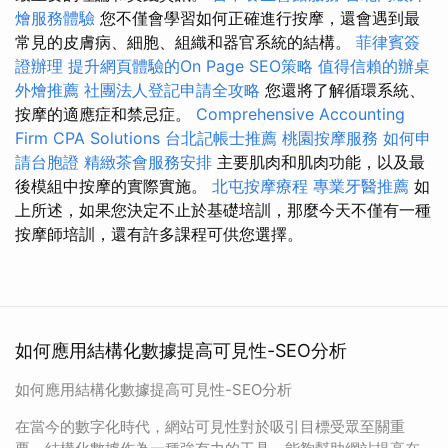
燴服務體驗
您不僅會學習如何正確進行按摩，還會遇到最
常見的皮膚病、細胞、組織和器官系統的結構。
菲律賓簽
證辦理
提升網頁體驗的On Page SEO策略
值得信賴的辦桌
外燴推薦
社團法人登記申請全攻略
您還將了解循環系統、
按摩的適應症和禁忌症。
Comprehensive Accounting
Firm CPA Solutions
台北記帳士推薦
桃園按摩服務
如何申
請台胞證
精緻茶會服務安排
主要肌肉和肌肉功能，以及最
後模組中按摩的實際實施。
北屯按摩療程
專業牙醫推薦
如
上所述，如果您決定不止於基礎培訓，那麼今天不僅有一種
按摩師培訓，還有許多課程可供您選擇。
如何應用結構化數據提高可見性-SEO分析
如何應用結構化數據提高可見性-SEO分析
在當今的數字化時代，網站可見性對於吸引目標受眾至關重