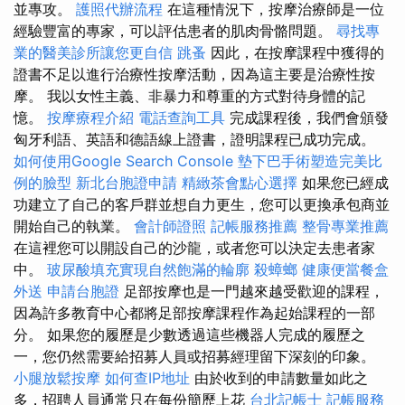
並專攻。
護照代辦流程
在這種情況下，按摩治療師是一位
經驗豐富的專家，可以評估患者的肌肉骨骼問題。
尋找專
業的醫美診所讓您更自信
跳蚤
因此，在按摩課程中獲得的
證書不足以進行治療性按摩活動，因為這主要是治療性按
摩。 我以女性主義、非暴力和尊重的方式對待身體的記
憶。
按摩療程介紹
電話查詢工具
完成課程後，我們會頒發
匈牙利語、英語和德語線上證書，證明課程已成功完成。
如何使用Google Search Console
墊下巴手術塑造完美比
例的臉型
新北台胞證申請
精緻茶會點心選擇
如果您已經成
功建立了自己的客戶群並想自力更生，您可以更換承包商並
開始自己的執業。
會計師證照
記帳服務推薦
整骨專業推薦
在這裡您可以開設自己的沙龍，或者您可以決定去患者家
中。
玻尿酸填充實現自然飽滿的輪廓
殺蟑螂
健康便當餐盒
外送
申請台胞證
足部按摩也是一門越來越受歡迎的課程，
因為許多教育中心都將足部按摩課程作為起始課程的一部
分。 如果您的履歷是少數透過這些機器人完成的履歷之
一，您仍然需要給招募人員或招募經理留下深刻的印象。
小腿放鬆按摩
如何查IP地址
由於收到的申請數量如此之
多，招聘人員通常只在每份簡歷上花
台北記帳士
記帳服務