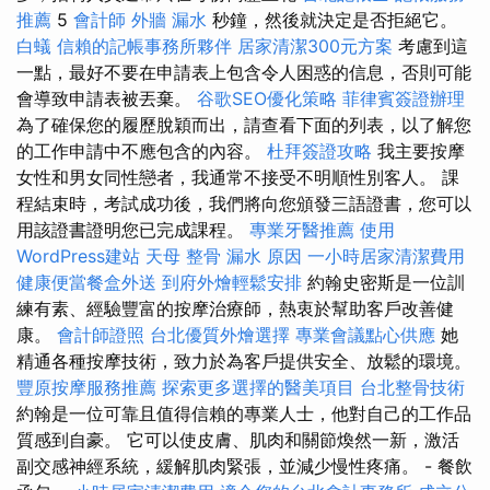
推薦
5
會計師
外牆 漏水
秒鐘，然後就決定是否拒絕它。
白蟻
信賴的記帳事務所夥伴
居家清潔300元方案
考慮到這
一點，最好不要在申請表上包含令人困惑的信息，否則可能
會導致申請表被丟棄。
谷歌SEO優化策略
菲律賓簽證辦理
為了確保您的履歷脫穎而出，請查看下面的列表，以了解您
的工作申請中不應包含的內容。
杜拜簽證攻略
我主要按摩
女性和男女同性戀者，我通常不接受不明順性別客人。 課
程結束時，考試成功後，我們將向您頒發三語證書，您可以
用該證書證明您已完成課程。
專業牙醫推薦
使用
WordPress建站
天母 整骨
漏水 原因
一小時居家清潔費用
健康便當餐盒外送
到府外燴輕鬆安排
約翰史密斯是一位訓
練有素、經驗豐富的按摩治療師，熱衷於幫助客戶改善健
康。
會計師證照
台北優質外燴選擇
專業會議點心供應
她
精通各種按摩技術，致力於為客戶提供安全、放鬆的環境。
豐原按摩服務推薦
探索更多選擇的醫美項目
台北整骨技術
約翰是一位可靠且值得信賴的專業人士，他對自己的工作品
質感到自豪。 它可以使皮膚、肌肉和關節煥然一新，激活
副交感神經系統，緩解肌肉緊張，並減少慢性疼痛。 - 餐飲