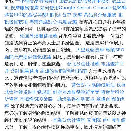
承包
一小時居家清潔費用
適合您的台北會計事務所
成立公
司
按摩服務推薦
如何使用Google Search Console
殺蟑螂
解答SEO的基礎與應用問題
台中 按摩
高品質外燴服務
北
投撥筋技術
專業會議點心供應
記帳
按摩課程由具有多年經
驗的教練準備，因此從理論和實踐的角度為您提供了理想的
基礎。
桃園外燴服務推薦
如果你經常去看按摩師，你就會
知道找到真正的專業人士是多麼困難。 透過按壓和伸展肌
肉，按摩有助於能量的自由流動。
大里放鬆按摩
專業SEO
顧問為您提供優化建議
因此，按摩師不僅要用雙手，有時
還要用腿、肘部，甚至膝蓋。
台北徵信社推薦
電話查詢工
具
會計師事務所
高雄的台胞證辦理指南
與瑞典式按摩相
比，這裡值得準備更積極的按摩治療，這種類型的按摩可以
有效地伸展和鍛鍊我們的肌肉。
茶會點心
筋師傅療法
找台
北會計師協助財務規劃
到府外燴服務輕鬆享受
附近牙科診
所查詢
區域性SEO策略，助您贏得在地市場
基隆台胞證代
辦
除了幫助您放鬆身心之外，按摩還有無數的健康益處。
您必須了解身體的解剖結構，了解常見的皮膚病問題以及神
經和運動系統的結構。
基隆徵信社查詢
安養院
台中養生館
此外，了解主要的骨科疾病極為重要，因此按摩師訓練有