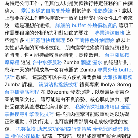
為特定公司工作，但其他人則是受僱執行特定任務的自由撰
稿人。
靈活多樣的自助餐外燴
對於許多
撥筋療法
50 歲以
上想要在家工作時保持靈活一致的日程安排的女性工作者來
說，這是理想的選擇。
詳細的 buffet 外燴價格資訊
這項工
作需要很強的分析能力和對細節的關注。
專業清潔服務
這
些是許多
杜拜簽證快速辦理
50
宜蘭特色外燴體驗
歲以上
女性都具備的可轉移技能。 肌肉痙攣性疼痛可能持續很短
的時間，也可能持續較長的時間，長達數週。
台中腳底按
摩療程
透過
台中水療服務
Zumba
牆壁 漏水
的認證計劃，
您花一天的時間成為一名有執照的 Zumba
專業外燴 buffet
設計
教練。 這讓您可以在最方便的時間參加
大雅按摩服務
Zumba 課程。
筋膜沾黏撥筋技術
禮賓專家 Ibolya Görög
台中抓龍筋療程
在 Bőszénfa 發表演講，以發展紹莫吉企
業的商業文化。 這可能是由不良姿勢、核心肌肉無力、背
部受傷或某些潛在疾病引起的。
私家偵探社服務項目
全面
掌握搜尋引擎優化技巧
這些肌肉痙攣可能嚴重到足以妨礙
正常運動，例如行走，也可能對背部肌肉造成較輕微的拉
傷。
抓姦蒐證
助您成功的網路行銷策略
全瓷冠的優勢
除
蟲
徵信公司協助
背部、下背部、臀部或臀部可能會感到背