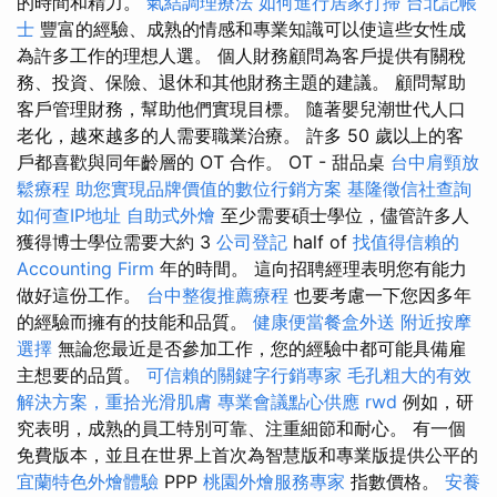
的時間和精力。
氣結調理療法
如何進行居家打掃
台北記帳
士
豐富的經驗、成熟的情感和專業知識可以使這些女性成
為許多工作的理想人選。 個人財務顧問為客戶提供有關稅
務、投資、保險、退休和其他財務主題的建議。 顧問幫助
客戶管理財務，幫助他們實現目標。 隨著嬰兒潮世代人口
老化，越來越多的人需要職業治療。 許多 50 歲以上的客
戶都喜歡與同年齡層的 OT 合作。 OT - 甜品桌
台中肩頸放
鬆療程
助您實現品牌價值的數位行銷方案
基隆徵信社查詢
如何查IP地址
自助式外燴
至少需要碩士學位，儘管許多人
獲得博士學位需要大約 3
公司登記
half of
找值得信賴的
Accounting Firm
年的時間。 這向招聘經理表明您有能力
做好這份工作。
台中整復推薦療程
也要考慮一下您因多年
的經驗而擁有的技能和品質。
健康便當餐盒外送
附近按摩
選擇
無論您最近是否參加工作，您的經驗中都可能具備雇
主想要的品質。
可信賴的關鍵字行銷專家
毛孔粗大的有效
解決方案，重拾光滑肌膚
專業會議點心供應
rwd
例如，研
究表明，成熟的員工特別可靠、注重細節和耐心。 有一個
免費版本，並且在世界上首次為智慧版和專業版提供公平的
宜蘭特色外燴體驗
PPP
桃園外燴服務專家
指數價格。
安養