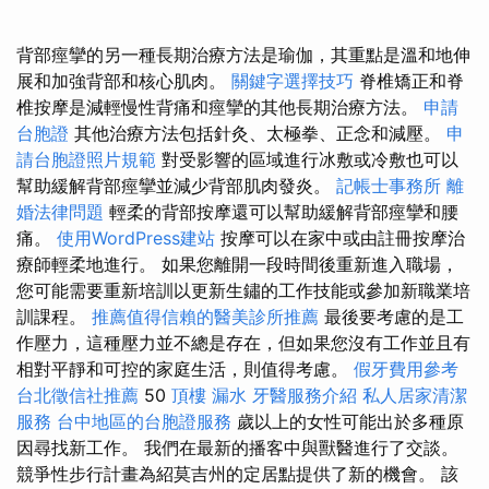
背部痙攣的另一種長期治療方法是瑜伽，其重點是溫和地伸
展和加強背部和核心肌肉。
關鍵字選擇技巧
脊椎矯正和脊
椎按摩是減輕慢性背痛和痙攣的其他長期治療方法。
申請
台胞證
其他治療方法包括針灸、太極拳、正念和減壓。
申
請台胞證照片規範
對受影響的區域進行冰敷或冷敷也可以
幫助緩解背部痙攣並減少背部肌肉發炎。
記帳士事務所
離
婚法律問題
輕柔的背部按摩還可以幫助緩解背部痙攣和腰
痛。
使用WordPress建站
按摩可以在家中或由註冊按摩治
療師輕柔地進行。 如果您離開一段時間後重新進入職場，
您可能需要重新培訓以更新生鏽的工作技能或參加新職業培
訓課程。
推薦值得信賴的醫美診所推薦
最後要考慮的是工
作壓力，這種壓力並不總是存在，但如果您沒有工作並且有
相對平靜和可控的家庭生活，則值得考慮。
假牙費用參考
台北徵信社推薦
50
頂樓 漏水
牙醫服務介紹
私人居家清潔
服務
台中地區的台胞證服務
歲以上的女性可能出於多種原
因尋找新工作。 我們在最新的播客中與獸醫進行了交談。
競爭性步行計畫為紹莫吉州的定居點提供了新的機會。 該