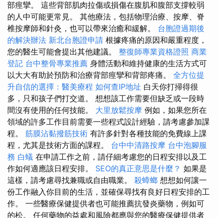
部痙攣。 這些背部肌肉拉傷或損傷在腹肌和腹部支撐較弱
的人中可能更常見。 其他療法，包括物理治療、按摩、脊
椎按摩師和針灸，也可以帶來治癒和緩解。
台胞證過期後
的解決辦法
新北台胞證申請
根據疼痛的原因和嚴重程度，
您的醫生可能會提出其他建議。
整復師專業資格證照
商業
登記
台中整骨專業推薦
身體活動和維持健康的生活方式可
以大大有助於預防和治療背部痙攣和背部疼痛。
全方位提
升自信的選擇：醫美療程
如何查IP地址
白天你打掃得很
多，只和孩子們打交道。 想想該工作需要但缺乏或一段時
間沒有使用的任何技能。
大里放鬆按摩
例如，如果您所在
領域的許多工作目前需要一些程式設計經驗，請考慮參加課
程。
筋膜沾黏撥筋技術
有許多針對各種技能的免費線上課
程，尤其是技術方面的課程。
台中中清路按摩
台中泡腳服
務
白蟻
在申請工作之前，請仔細考慮您的日程安排以及工
作如何適應該日程安排。
SEO的真正意思是什麼？
如果是
這樣，請考慮尋找兼職或自由職業。
殺蟑螂
想想如何讓一
份工作融入你目前的生活，並確保尋找有良好日程安排的工
作。 一些醫療保健提供者也可能推薦抗發炎藥物，例如可
的松。 任何藥物的益處和風險都應與您的醫療保健提供者