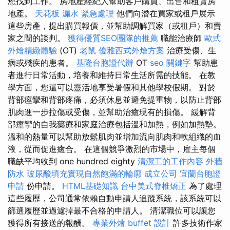
您找到工作。 房地產經紀人幫助客戶購買、出售和租賃房
地產。
天花板 漏水 緊急處理
他們向潛在買家或租戶展示
這些房產，提出購買報價，並幫助調解買家（或租戶）和賣
家之間的談判。
獲得優質SEO團隊的推薦
職能治療師
歐式
外燴精緻體驗
(OT)
老鼠
優雅西式外燴方案
治療受傷、生
病或殘疾的患者。
基隆台胞證代辦
OT
seo 關鍵字
幫助患
者進行日常活動，培養和維持日常生活所需的技能。 在教
學方面，您還可以靈活地享受暑假和其他學校假期。 對於
背部​​痙攣和背部疼痛，必須休息並避免提重物，以防止背部
肌肉進一步拉傷或受傷，並幫助治癒現有的損傷。 緩解背
部痙攣的自我藥療和家庭治療包括溫和加熱，例如加熱墊。
溫和的熱量可以幫助放鬆肌肉並增加流向肌肉和軟組織的血
液，從而促進癒合。 在這個競爭激烈的市場中，雇主每個
職缺平均收到 one hundred eighty
清潔工的工作內容
外牆
防水
玻尿酸填充實現自然飽滿的輪廓
成立公司
宜蘭台胞證
申請
份申請。
HTML基礎知識
台中美式脊椎矯正
為了處理
這些履歷，公司通常依賴自動申請人追蹤系統，該系統可以
篩選履歷並過濾掉最不合格的申請人。 清潔職位可以讓您
獲得所有接送的報酬。
專業外燴 buffet 設計
許多技術作家