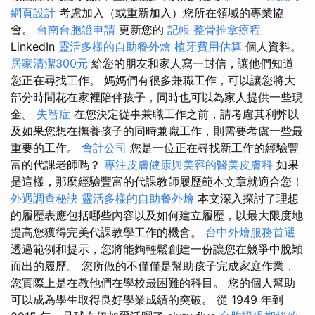
網頁設計
考慮加入（或重新加入）您所在領域的專業協
會。
台南台胞證申請
更新您的
記帳
整骨推拿療程
LinkedIn
靈活多樣的自助餐外燴
植牙費用估算
個人資料。
居家清潔300元
給您的朋友和家人寫一封信，讓他們知道
您正在尋找工作。 媽媽們有很多兼職工作，可以讓您將大
部分時間花在家裡陪伴孩子，同時也可以為家人提供一些現
金。
失智症
在您決定從事兼職工作之前，請考慮其利弊以
及如果您想在撫養孩子的同時兼職工作，則需要考慮一些最
重要的工作。
會計公司
您是一位正在尋找新工作的經驗豐
富的代課老師嗎？
專注皮膚健康與美容的醫美皮膚科
如果
是這樣，那麼經驗豐富的代課教師履歷範本文章就適合您！
外遇調查秘訣
靈活多樣的自助餐外燴
本文深入探討了理想
的履歷表應包括哪些內容以及如何建立履歷，以最大限度地
提高您獲得完美代課教學工作的機會。
台中外燴服務首選
透過範例和提示，您將能夠輕鬆創建一份讓您在競爭中脫穎
而出的履歷。 您所做的不僅僅是幫助孩子完成家庭作業，
您實際上是在教他們在學校最困難的科目。 您的個人幫助
可以成為學生取得良好學業成績的突破。 從 1949 年到