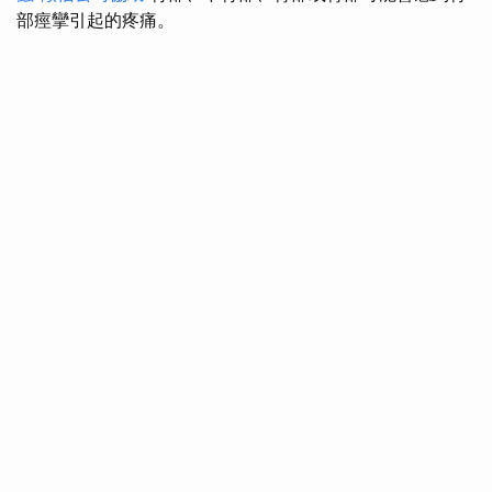
部痙攣引起的疼痛。