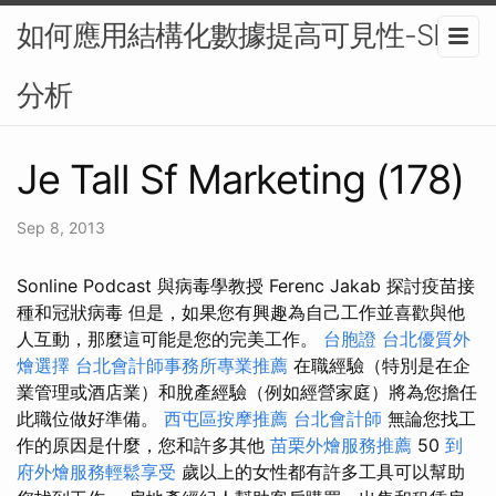
如何應用結構化數據提高可見性-SEO
分析
Je Tall Sf Marketing (178)
Sep 8, 2013
Sonline Podcast 與病毒學教授 Ferenc Jakab 探討疫苗接
種和冠狀病毒 但是，如果您有興趣為自己工作並喜歡與他
人互動，那麼這可能是您的完美工作。
台胞證
台北優質外
燴選擇
台北會計師事務所專業推薦
在職經驗（特別是在企
業管理或酒店業）和脫產經驗（例如經營家庭）將為您擔任
此職位做好準備。
西屯區按摩推薦
台北會計師
無論您找工
作的原因是什麼，您和許多其他
苗栗外燴服務推薦
50
到
府外燴服務輕鬆享受
歲以上的女性都有許多工具可以幫助