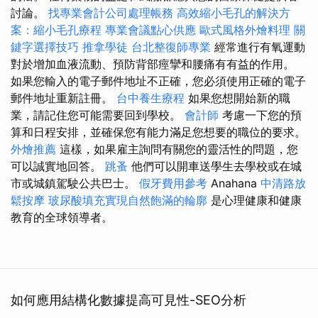
討論。
找專業會計公司處理帳務
高效縮小毛孔的解決方
案：縮小毛孔療程
專業會議點心供應
歐式風格外燴料理
關
鍵字選擇技巧
推拿學徒
台北整復師專業
經常進行有氧運動
對於增加血液流動、預防背部痙攣和腰痛有有益的作用。
如果您輸入的電子郵件地址不正確，您必須使用正確的電子
郵件地址重新註冊。
台中養生療程
如果您想開始新的職
業，請記住您可能需要回到學校。
會計師
考慮一下您的預
算和日程安排，並確保您有能力滿足您想要的職位的要求。
外燴推薦
這樣，如果雇主詢問有關您的靈活性的問題，您
可以誠實地回答。
跳蚤
他們可以開車送學生去學校或在城
市或城鎮駕駛公共巴士。
假牙費用參考
Anahana
中清路放
鬆按摩
玻尿酸填充實現自然飽滿的輪廓
是心理健康和健康
教育的全球領導者。
如何應用結構化數據提高可見性-SEO分析