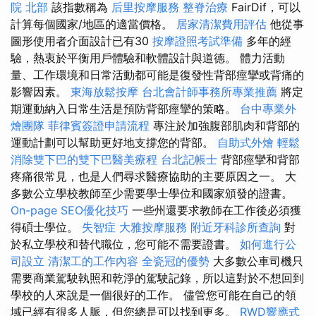
院 北部
該指數稱為
后里按摩服務
整脊治療
FairDif，可以
計算每個國家/地區的適當價格。
居家清潔費用評估
他從事
圖形使用者介面設計已有30
按摩證照考試準備
多年的經
驗，熱衷於平衡用戶體驗和軟體設計與道德。 體力活動
量、工作環境和日常活動都可能是復發性背部痙攣或背痛的
影響因素。
東海放鬆按摩
台北會計師事務所專業推薦
將定
期運動納入日常生活是預防背部痙攣的策略。
台中專業外
燴團隊
菲律賓簽證申請流程
專注於加強腹部肌肉和背部的
運動計劃可以幫助更好地支撐您的背部。
自助式外燴
輕鬆
消除雙下巴的雙下巴醫美療程
台北記帳士
背部痙攣和背部
疼痛很常見，也是人們尋求醫療協助的主要原因之一。 大
多數公立學校教師至少需要學士學位和國家頒發的證書。
On-page SEO優化技巧
一些州還要求教師在工作後必須獲
得碩士學位。
失智症
大雅按摩服務
附近牙科診所查詢
對
於私立學校和替代職位，您可能不需要證書。
如何進行公
司設立
清潔工的工作內容
全瓷冠的優勢
大多數公車司機只
需要商業駕駛執照和乾淨的駕駛記錄，所以這對於不想回到
學校的人來說是一個很好的工作。 儘管您可能在自己的領
域已經有很多人脈，但您總是可以找到更多。
RWD響應式