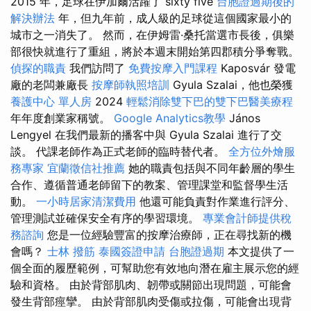
2015 年，足球在伊加爾活躍了 sixty five
台胞證過期後的
解決辦法
年，但九年前，成人級的足球從這個國家最小的
城市之一消失了。 然而，在伊姆雷·桑托當選市長後，俱樂
部很快就進行了重組，將於本週末開始第四郡積分爭奪戰。
偵探的職責
我們訪問了
免費按摩入門課程
Kaposvár 發電
廠的老闆兼廠長
按摩師執照培訓
Gyula Szalai，他也榮獲
養護中心 單人房
2024
輕鬆消除雙下巴的雙下巴醫美療程
年年度創業家稱號。
Google Analytics教學
János
Lengyel 在我們最新的播客中與 Gyula Szalai 進行了交
談。 代課老師作為正式老師的臨時替代者。
全方位外燴服
務專家
宜蘭徵信社推薦
她的職責包括與不同年齡層的學生
合作、遵循普通老師留下的教案、管理課堂和監督學生活
動。
一小時居家清潔費用
他還可能負責對作業進行評分、
管理測試並確保安全有序的學習環境。
專業會計師提供稅
務諮詢
您是一位經驗豐富的按摩治療師，正在尋找新的機
會嗎？
士林 撥筋
泰國簽證申請
台胞證過期
本文提供了一
個全面的履歷範例，可幫助您有效地向潛在雇主展示您的經
驗和資格。 由於背部肌肉、韌帶或關節出現問題，可能會
發生背部痙攣。 由於背部肌肉受傷或拉傷，可能會出現背