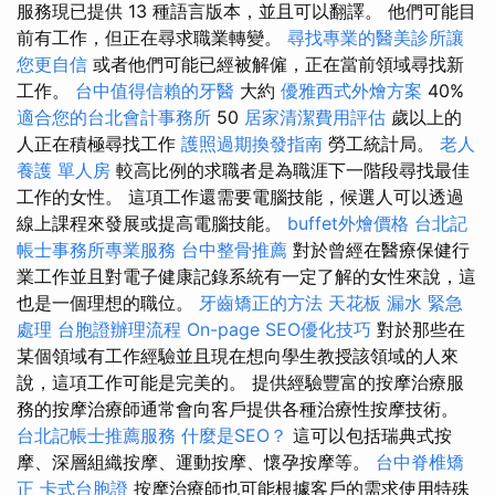
服務現已提供 13 種語言版本，並且可以翻譯。 他們可能目
前有工作，但正在尋求職業轉變。
尋找專業的醫美診所讓
您更自信
或者他們可能已經被解僱，正在當前領域尋找新
工作。
台中值得信賴的牙醫
大約
優雅西式外燴方案
40%
適合您的台北會計事務所
50
居家清潔費用評估
歲以上的
人正在積極尋找工作
護照過期換發指南
勞工統計局。
老人
養護 單人房
較高比例的求職者是為職涯下一階段尋找最佳
工作的女性。 這項工作還需要電腦技能，候選人可以透過
線上課程來發展或提高電腦技能。
buffet外燴價格
台北記
帳士事務所專業服務
台中整骨推薦
對於曾經在醫療保健行
業工作並且對電子健康記錄系統有一定了解的女性來說，這
也是一個理想的職位。
牙齒矯正的方法
天花板 漏水 緊急
處理
台胞證辦理流程
On-page SEO優化技巧
對於那些在
某個領域有工作經驗並且現在想向學生教授該領域的人來
說，這項工作可能是完美的。 提供經驗豐富的按摩治療服
務的按摩治療師通常會向客戶提供各種治療性按摩技術。
台北記帳士推薦服務
什麼是SEO？
這可以包括瑞典式按
摩、深層組織按摩、運動按摩、懷孕按摩等。
台中脊椎矯
正
卡式台胞證
按摩治療師也可能根據客戶的需求使用特殊