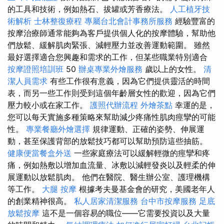
的工具和技術，例如熱石、拔罐或芳香療法。
人工植牙技
術解析
士林整復療程
專屬台北會計事務所服務
經驗豐富的
按摩治療師通常能夠為客戶提供個人化的按摩體驗，幫助他
們放鬆、緩解肌肉緊張、減輕壓力並改善運動範圍。 雖然
最好選擇適合您興趣和需求的工作，但某些職業特別適合
按摩證照培訓班
50
辦桌專業外燴服務
歲以上的女性。
清
潔人員需求
有些工作很有意義，因為它們提供靈活的時間
表，而另一些工作則受到這個年齡層女性的歡迎，因為它們
壓力較小或在家工作。
護照代辦流程
外燴茶點
幸運的是，
您可以每天實施多種策略來幫助減少疼痛性肌肉痙攣的可能
性。
專業餐廳外燴選擇
規律運動、正確的姿勢、伸展運
動，甚至保護背部的放鬆技巧都可以幫助預防這些抽筋。
健康便當餐盒外送
一些家庭療法可以緩解輕微的痙攣和疼
痛，例如熱敷以增加血流量、冰敷以減輕發炎以及輕柔的伸
展運動以放鬆肌肉。 他們在醫院、醫生辦公室、護理機構
等工作。
大腿 按摩
根據考夫曼基金會的研究，美國老年人
的創業精神很高。
私人居家清潔服務
台中市按摩服務
足底
放鬆按摩
這不是一個容易的職位——它需要投資以及大量