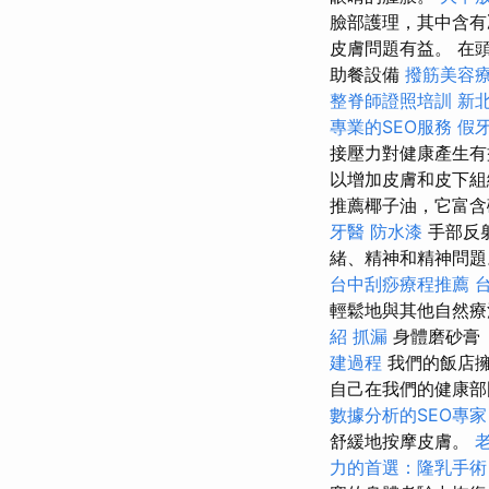
臉部護理，其中含有
皮膚問題有益。 在
助餐設備
撥筋美容
整脊師證照培訓
新
專業的SEO服務
假
接壓力對健康產生
以增加皮膚和皮下組
推薦椰子油，它富含
牙醫
防水漆
手部反
緒、精神和精神問
台中刮痧療程推薦
輕鬆地與其他自然療
紹
抓漏
身體磨砂膏
建過程
我們的飯店
自己在我們的健康部
數據分析的SEO專家
舒緩地按摩皮膚。
力的首選：隆乳手術