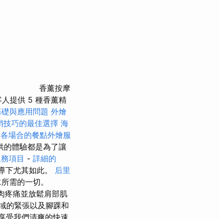
香薰按摩
人提供 5 種香薰精
基礎與應用問題
外燴
銷技巧的最佳選擇
海
合各場合的餐點外燴服
供的體驗都是為了讓
服務項目
-
詳細的
導下尤其如此。
后里
囂所需的一切。
肉疼痛並放鬆肩部肌
域的緊張以及腳踝和
享受我們清爽的快速