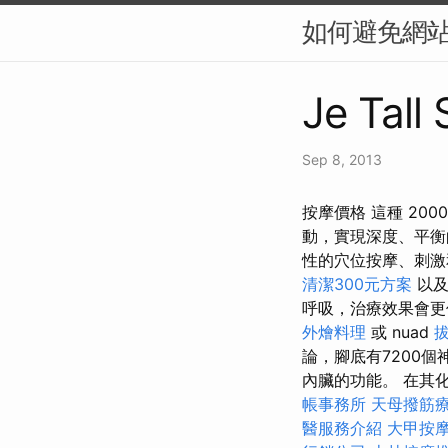
如何避免網站
Je Tall
Sep 8, 2013
按摩價格 這種 200
動，實現深度、平
性的穴位按摩、刺
清潔300元方案
以及
呼吸，治療效果會
外燴料理
或 nuad
論，腳底有7200
內臟的功能。 在其
帳事務所
天母撥筋
醫服務介紹
大甲按