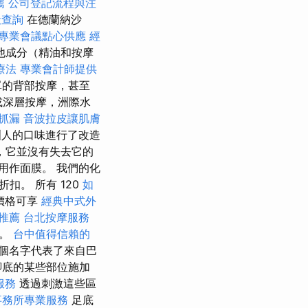
薦
公司登記流程與注
社查詢
在德蘭納沙
專業會議點心供應
經
他成分（精油和按摩
療法
專業會計師提供
單的背部按摩，甚至
或深層按摩，洲際水
抓漏
音波拉皮讓肌膚
洲人的口味進行了改造
，它並沒有失去它的
用作面膜。 我們的化
折扣。 所有 120
如
價格可享
經典中式外
推薦
台北按摩服務
問。
台中值得信賴的
個名字代表了來自巴
腳底的某些部位施加
服務
透過刺激這些區
事務所專業服務
足底