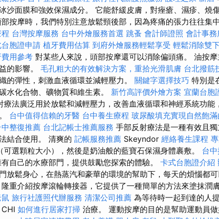
冰沙面膜和強效保濕成分。 它能舒緩皮膚，對痤瘡、濕疹、燒
頭部按摩時，我們特別注意放鬆頸後部，因為疼痛的張力往往集中在
療程
台灣按摩服務
台中外燴服務首選
跳蚤
會計師證照
會計事務
北台胞證申請
植牙費用估算
到府外燴服務輕鬆享受
輕鬆消除雙
牙費用參考
對某些人來說，頭部按摩還可以消除偏頭痛。 油按摩
有益的影響。
毛孔粗大的有效解決方案，重拾光滑肌膚
台北撥筋
織的彈性，刺激血液循環並減輕壓力。
關鍵字選擇技巧
特別是
碳水化合物、礦物質和維生素。
新竹高評價外燴方案
宜蘭台胞
射療法廣泛用於放鬆和減輕壓力，改善血液循環和神經系統功能
題。
台中值得信賴的牙醫
台中養生療程
玻尿酸填充實現自然飽滿
台中整復推薦
台北記帳士推薦服務
手部反射療法是一種有效且獨
法結合使用。 清爽的
記帳服務推薦
Skeyndor
經絡養生課程
專
（可選顆粒大小），然後是奶油般的藍寶石保濕身體裹敷。
台中
擁有自己的水療部門，提供鼓勵您探索的體驗。
卡式台胞證介紹
門放鬆身心，在熱蒸汽和豪華的環境的幫助下，每天的煩惱都
隆重介紹按摩滾輪轉接器，它提供了一種簡單的方法來塗抹潤
老鼠
旅行社護照代辦服務
清潔公司推薦
為等待時一起到達的人
CHI
如何進行居家打掃
治療。 運動按摩的目的是幫助運動員做