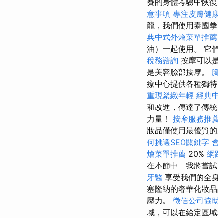
賽的身體考驗中恢
意事項
專注皮膚健
龍，我們使用泰國
典中式外燴菜單推薦
油）一起使用。 它
稅務諮詢
按摩可以是
是美容臉部按摩。
療中心提供各種獨
重現緊緻年輕
經典
和改進，傳達了傳
力量！
按摩服務推
妝品僅使用最優質的
何挑選SEO關鍵字
燴菜單推薦
20%
網
在本節中，我將嘗試
牙醫
享受我們的全
塞隆納的奢華化妝品
壓力。
徵信公司協
域，可以在給定區域