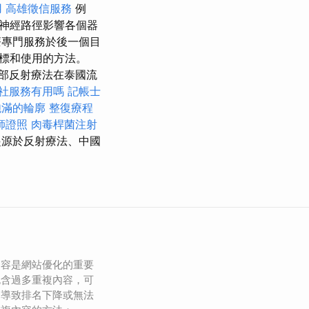
用
高雄徵信服務
例
神經路徑影響各個器
專門服務於後一個目
標和使用的方法。
部反射療法在泰國流
社服務有用嗎
記帳士
飽滿的輪廓
整復療程
師證照
肉毒桿菌注射
源於反射療法、中國
內容是網站優化的重要
包含過多重複內容，可
，導致排名下降或無法