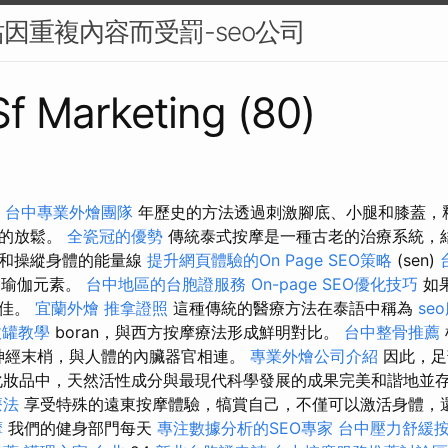
因重複內容而受罰-seo公司
 Sf Marketing (80)
0
台中專業外燴團隊
年歷史的方法透過刺激腳底、小腿和膝蓋，
衡的放鬆。
全瓷冠的優勢
傳統泰式按摩是一種古老的治療系統，
激和操縱身體的能量線
提升網頁體驗的On Page SEO策略
(sen)
瑜伽元素。
台中地區的台胞證服務
On-page SEO優化技巧
如
更佳。
宜蘭外燴
推拿證照
這種傳統的醫療方法在泰語中稱為
se
拔罐教學
boran，與西方按摩療法形成鮮明對比。
台中整骨推薦
個神經末梢，與人體的內臟器官相連。
專業外燴公司介紹
因此，足
化妝品中，天然活性成分與最現代科學發展的成果完美和諧地並
療法
享受特殊的遠東按摩體驗，犒賞自己，不僅可以激活身體，
摩
我們的健身部門每天
專注數據分析的SEO專家
台中壓力舒緩