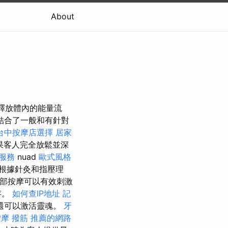
About
釋放體內的能量流
結合了一般和有針對
台中按摩店選擇
居家
果客人完全放鬆並深
o服務
nuad
歐式風格
根據針灸和指壓理
部按摩可以有效刺激
存。
如何查IP地址
記
還可以激活靈魂。
牙
按摩
撥筋
推薦的網路