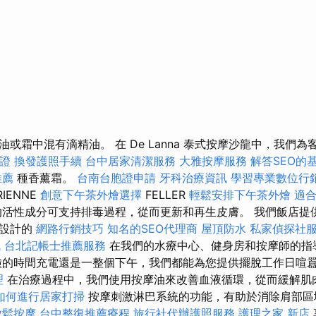
或霜中混有滴精油。 在 De Lanna 泰式按摩沙龍中，我們為客
證
換發護照手續
台中居家清潔服務
大雅按摩服務
解答SEO的
推薦
種香薰霜。
台南台胞證申請
牙科治療資訊
學習專業數位行
RIENNE
創意下午茶外燴選擇
FELLER
輕鬆安排下午茶外燴
適
活性成分可支持排毒過程，從而更新和再生皮膚。 我們飯店提
而設計的
網路行銷技巧
知名的SEO代理商
屋頂防水
私家偵探社
訊
台北記帳士推薦服務
在我們的水療中心、健身房和按摩師的指
的時間充電還是一整個下午，我們都能為您提供擺脫工作日喧
理
在治療過程中，我們使用按摩油來改善血液循環，從而緩解肌
如何進行居家打掃
按摩刺激淋巴系統的功能，有助於消除肩部區
放鬆按摩
台中整復推薦療程
旅行社代辦護照服務
護理之家 新店