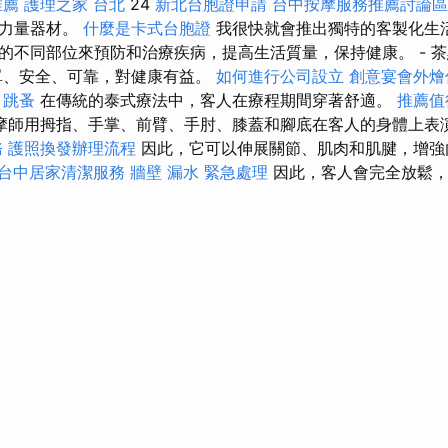
推薦
護理之家 台北
24
新北台胞證申請
台中按摩服務推薦討論
和力量器材。
什麼是卡式台胞證
我很快就會推出獨特的客製化生活
的不同部位來預防和治療疾病，提高生活質量，保持健康。 - 
單、安全、可靠，對健康有益。
如何進行公司設立
創意宴會外燴
跳蚤
在傳統的泰式療法中，客人在療程期間穿著舒適。
推薦值
摩師用拇指、手掌、前臂、手肘、膝蓋和腳底在客人的身體上表
務
護照換發辦理流程
因此，它可以伸展關節、肌肉和肌腱，增強
台中居家清潔服務
牆壁 漏水 緊急處理
因此，客人會完全放鬆，