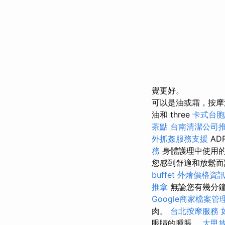
覺更好。
可以是油或霜，按摩油
油和 three
卡式台胞
茶點
台南清潔公司
外抓姦服務支援
AD
務
身體護理中使用的
您感到舒適和放鬆
buffet 外燴價格資
推拿
無論您有幾分鐘
Google商家檔案管
肉。
台北按摩服務
眼睛的腫脹。
大甲