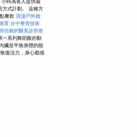
區
小時為客人提供最
方式計劃。 這種方
茶點餐飲
浪漫戶外婚
佈置
台中整骨技術
得信賴的醫美診所推
演一系列舞蹈般的動
內臟並平衡身體的能
恢復活力，身心都感