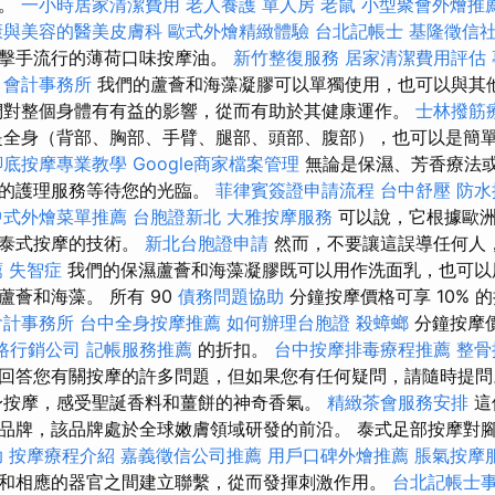
復。
一小時居家清潔費用
老人養護 單人房
老鼠
小型聚會外燴推
康與美容的醫美皮膚科
歐式外燴精緻體驗
台北記帳士
基隆徵信
拳擊手流行的薄荷口味按摩油。
新竹整復服務
居家清潔費用評估
會計事務所
我們的蘆薈和海藻凝膠可以單獨使用，也可以與其
們對整個身體有有益的影響，從而有助於其健康運作。
士林撥筋
全身（背部、胸部、手臂、腿部、頭部、腹部），也可以是簡
腳底按摩專業教學
Google商家檔案管理
無論是保濕、芳香療法
特的護理服務等待您的光臨。
菲律賓簽證申請流程
台中舒壓
防水
中式外燴菜單推薦
台胞證新北
大雅按摩服務
可以說，它根據歐
統泰式按摩的技術。
新北台胞證申請
然而，不要讓這誤導任何人
薦
失智症
我們的保濕蘆薈和海藻凝膠既可以用作洗面乳，也可以
蘆薈和海藻。 所有 90
債務問題協助
分鐘按摩價格可享 10% 的
會計事務所
台中全身按摩推薦
如何辦理台胞證
殺蟑螂
分鐘按摩
路行銷公司
記帳服務推薦
的折扣。
台中按摩排毒療程推薦
整骨
回答您有關按摩的許多問題，但如果您有任何疑問，請隨時提
身按摩，感受聖誕香料和薑餅的神奇香氣。
精緻茶會服務安排
這
品牌，該品牌處於全球嫩膚領域研發的前沿。 泰式足部按摩對
助
按摩療程介紹
嘉義徵信公司推薦
用戶口碑外燴推薦
脹氣按摩
和相應的器官之間建立聯繫，從而發揮刺激作用。
台北記帳士