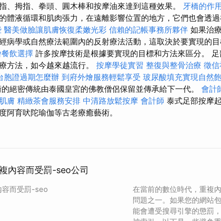
指、拇指、拳頭、圓木棒和按摩油來達到這種效果。
牙橋的作
的體液循環和肌肉張力，在遠離影響位置的地方，它們也會透過
些
醫美做臉讓肌膚恢復柔嫩光彩
信賴的記帳事務所夥伴
如果治療
經病學或自然療法範圍內的反射療法活動，這取決於要實現的目
燴餐飲選擇
許多按摩技術是根據要實現的目標和方法來區分。 足
治療方法，如今越來越流行。
按摩學徒實習
整復與整骨治療
徵信
台胞證過期怎麼辦
到府外燴服務輕鬆享受
玻尿酸填充實現自然
術的絕密傳統由泰國皇宮的佛教僧侶保留並傳承給下一代。
會計
肌膚
精緻茶會服務安排
中清路放鬆按摩
會計師
泰式足部按摩起
度阿育吠陀瑜伽等古老療癒藝術。
複內容而受罰-seo公司
容而受罰-seo
在當前的數位時代，重複
問題之一。如果您的網站
能會遭受搜尋引擎的懲罰