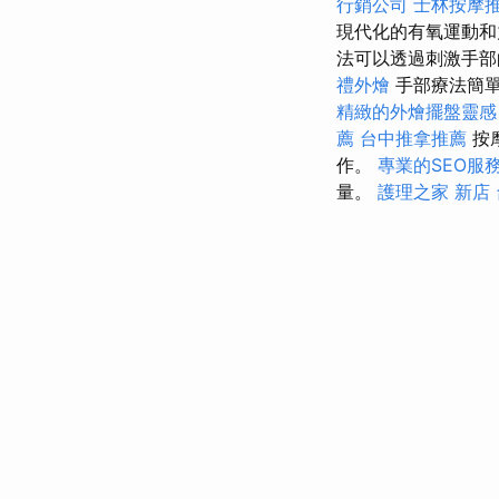
行銷公司
士林按摩
現代化的有氧運動
法可以透過刺激手部
禮外燴
手部療法簡
精緻的外燴擺盤靈感
薦
台中推拿推薦
按
作。
專業的SEO服
量。
護理之家 新店