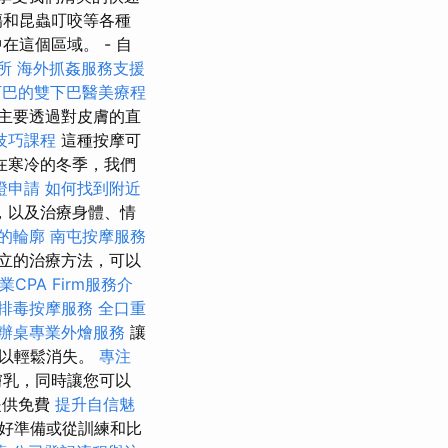
傷和昆蟲叮咬等各種
這個區域。 - 自
所
海外抓姦服務支援
下巴的雙下巴醫美療程
主要透過對皮膚的直
技巧課程
這種按摩可
在寒冷的冬季，我們
證申請
如何找到附近
，以及治療身體、情
的輪廓
南屯按摩服務
立的治療方法，可以
業CPA Firm服務介
排毒按摩服務
全口重
辦桌專業外燴服務
讓
可以輕鬆消失。
專注
膚乳，同時讓您可以
提供免費
提升自信魅
好準備或從訓練和比