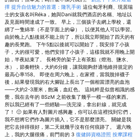
擇
提升自信魅力的首選：隆乳手術
這位匈牙利裔、現居瑞
士的女孩名叫Réka，她與Dani就我們酒店的名稱、地址以
及見面時間達成了一致。 早上，三個孩子去網上學校，還
綁了一隻綿羊（不是字面上的😀），以便其他人可以學習。
由於晚上八點後就不能上街了，所以我立即開始了四天的有
趣的長凳跑。 下午5點以後就可以開始了，我安排了小孩
子，大的很可愛，他們安排了小孩子，這樣我就不用晚上開
始，半夜結束了。 長椅旁的架子上有茶點（燈泡、鹽水、
水），節奏輕快，大約6分鐘，讓我能夠舒適地維持規定的
最高心率158。 即使在周六晚上，在家裡，當我脫掉襪子
後，結果發現我的右大腳趾上長出了一個相當漂亮的血泡
——大約2-3厘米，飽滿，血紅色。 這純粹是似曾相識的感
覺，我在去年的 BSzM 之前收集了幾乎一模一樣的東西。
所以我已經有了一些經驗──洗完澡，拿出針線，就完成
了！ 🙂 如果有人對圖片感興趣，你可以在這裡找到它們，
我不想將它們作為圖片插入，它不是那麼漂亮。 關鍵是我
把它去掉得很好，第二天就幾乎沒有任何痕跡了。 週六晚
上，我的大腿很痛，前門前的 3
復健師資格證照
按摩課程