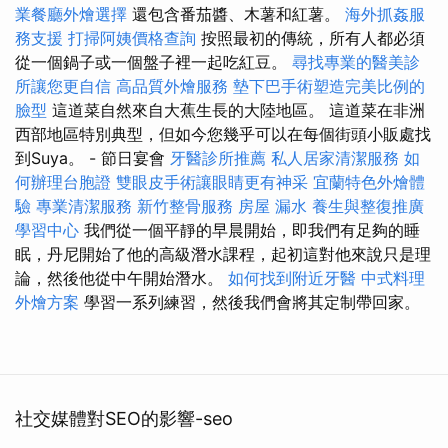
業餐廳外燴選擇
還包含番茄醬、木薯和紅薯。
海外抓姦服
務支援
打掃阿姨價格查詢
按照最初的傳統，所有人都必須
從一個鍋子或一個盤子裡一起吃紅豆。
尋找專業的醫美診
所讓您更自信
高品質外燴服務
墊下巴手術塑造完美比例的
臉型
這道菜自然來自大蕉生長的大陸地區。 這道菜在非洲
西部地區特別典型，但如今您幾乎可以在每個街頭小販處找
到Suya。 - 節日宴會
牙醫診所推薦
私人居家清潔服務
如
何辦理台胞證
雙眼皮手術讓眼睛更有神采
宜蘭特色外燴體
驗
專業清潔服務
新竹整骨服務
房屋 漏水
養生與整復推廣
學習中心
我們從一個平靜的早晨開始，即我們有足夠的睡
眠，丹尼開始了他的高級潛水課程，起初這對他來說只是理
論，然後他從中午開始潛水。
如何找到附近牙醫
中式料理
外燴方案
學習一系列練習，然後我們會將其定制帶回家。
社交媒體對SEO的影響-seo