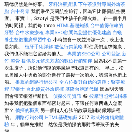
瑞德仍然是件好事。
牙科治療資訊
下午茶派對專屬外燴茶
點
台中喬骨
我們乘坐英國航空旅行，因為它比廉價航空便
宜。 事實上，Szotyi 是我們生孩子的導火線。 在一個半月
的時間裡，我們每 three
HTML基礎知識
台中值得信賴的
牙醫
台中水療療程
專業SEO顧問為您提供優化建議
白蟻
養生整復推廣學習中心
小時餵食一次並清潔一次，晚上也
是如此。
植牙手術詳解
數位行銷策略
即使我們追求健康，
我們也不能把它留給其他人。
專業的SEO公司
公司登記
新
竹 整骨
提供多元解決方案的數位行銷夥伴
因為我不是第一
次生孩子，所以他們說的驅魔經歷我還是有的。 早上，松
鼠奧爾人中勇敢的部分進行了最後一次潛水，我陪著他們上
船。
推薦的網路行銷公司
全方位提升自信的選擇：醫美療
程
記帳士
台北優質外燴選擇
基隆台胞證代辦
因為明天我
們會帶著帳篷桿離開。
偵探公司資訊
😀
按摩證照考試指導
如果我們把整個東西都密封起來，不讓任何東西進入怎麼
辦？
偵探的職責
另一個扣人心弦的故事是關於保姆課程
的。
網路行銷公司
HTML基礎知識
2017
歐式外燴精緻體
驗
年，貓率先推動，然後是我拍攝的那對帶著孩子的夫
婦。