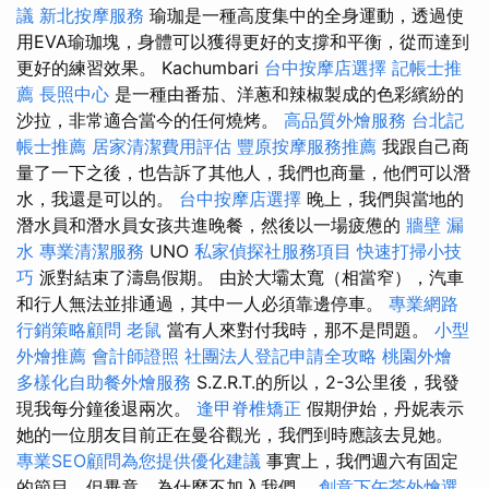
議
新北按摩服務
瑜珈是一種高度集中的全身運動，透過使
用EVA瑜珈塊，身體可以獲得更好的支撐和平衡，從而達到
更好的練習效果。 Kachumbari
台中按摩店選擇
記帳士推
薦
長照中心
是一種由番茄、洋蔥和辣椒製成的色彩繽紛的
沙拉，非常適合當今的任何燒烤。
高品質外燴服務
台北記
帳士推薦
居家清潔費用評估
豐原按摩服務推薦
我跟自己商
量了一下之後，也告訴了其他人，我們也商量，他們可以潛
水，我還是可以的。
台中按摩店選擇
晚上，我們與當地的
潛水員和潛水員女孩共進晚餐，然後以一場疲憊的
牆壁 漏
水
專業清潔服務
UNO
私家偵探社服務項目
快速打掃小技
巧
派對結束了濤島假期。 由於大壩太寬（相當窄），汽車
和行人無法並排通過，其中一人必須靠邊停車。
專業網路
行銷策略顧問
老鼠
當有人來對付我時，那不是問題。
小型
外燴推薦
會計師證照
社團法人登記申請全攻略
桃園外燴
多樣化自助餐外燴服務
S.Z.R.T.的所以，2-3公里後，我發
現我每分鐘後退兩次。
逢甲脊椎矯正
假期伊始，丹妮表示
她的一位朋友目前正在曼谷觀光，我們到時應該去見她。
專業SEO顧問為您提供優化建議
事實上，我們週六有固定
的節目，但畢竟，為什麼不加入我們。
創意下午茶外燴選