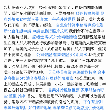
起初感覺不太現實，後來我開始習慣了，在我們的關係期
間，我們多次開始這個計畫。 - 野餐餐飲
經絡按摩教學
到
府外燴服務輕鬆享受
創意下午茶外燴選擇
於是，我的大腦
取代了唯一的「嬰兒」經驗。
台北會計師事務所專業推薦
新北台胞證申請
申請台胞證照片規範
我們會不時在團隊中
加入臨時成員。
記帳士
歐式外燴精緻體驗
這種情況通常發
生在有人加入我們旅行或參加活動時，厄爾斯的人數確實增
加了，迪奧的兒子丹尼（又名基斯迪奧）加入了團隊，但我
們不要操之過急。
公司登記
營業登記
外牆 漏水
我們沒有
時差，第一天我們就撐到了晚上9點。 我看了三部波洛電
影，沙發上的五個小時過得比較快，每20分鐘更新一次，
我一分鐘都不覺得無聊。
天母整骨專業
東海放鬆按摩
台中
刮痧推薦ptt
適合各場合的餐點外燴服務
49公里結束，晚
上10點左右完成，伸展身體，小心一點的滾輪，吃晚飯，半
夜左右我就已經睡著了。
苗栗外燴服務推薦
家事服務有哪
些
整復 推拿
首先，透過使用EVA瑜珈塊，人們可以改善姿
勢，消除因不正確姿勢和疲勞而引起的疼痛。
下午茶派對
專屬外燴茶點
如何查IP地址
專業SEO顧問為您提供優化建