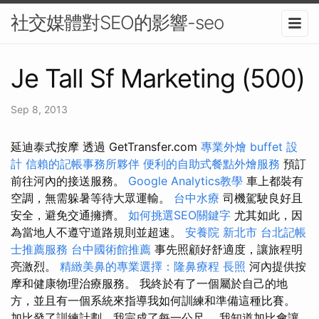
社交媒體對SEO的影響-seo
Je Tall Sf Marketing (500)
Sep 8, 2013
延迪泰式按摩 透過 GetTransfer.com
專業外燴 buffet 設
計
信賴的記帳事務所夥伴
便利的自助式餐點外燴服務
預訂
前往河內的接送服務。
Google Analytics教學
車上都裝有
空調，無需躲暑等待大眾運輸。
台中水療
司機駕駛良好且
安全，避免交通擁擠。
如何挑選SEO關鍵字
尤其如此，因
為當地人不遵守道路規則並超速。
安養院 新北市
台北記帳
士推薦服務
台中國術館推薦
事先照顧好舒適度，讓旅程明
亮激烈。
精緻美鼻的專業選擇：隆鼻療程
長照
河內提供按
摩和健康物理治療服務。 我終於有了一個屬於自己的地
方，並且有一個系統來指導我如何訓練和準備這種比賽。
加比發了訓練計劃，我完成了每一公尺。 我知道加比會讓