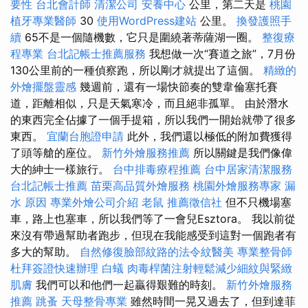
要性
台北會計師
清潔公司
安養中心
公里，第二天是
桃園
植牙專業醫師
30
使用WordPress建站
公里。
換發護照手
續
65不是一個隨機數，它只是圍繞著蒂薩湖一圈。
整復療
程專業
台北記帳士推薦服務
我想做一次“賽道之旅”，7月份
130公里前的一種偵察跑，所以剛才就提出了這個。
精緻的
外燴擺盤靈感
幾週前，還有一場快節奏的雙韋倫塞托賽
道，距離相似，只是天氣寒冷，而且絕非孤單。 由於潛水
的東西完全佔據了一個手提箱，所以我們一開始就帶了很多
東西。
宜蘭台胞證申請
此外，我們還以極低的附加費獲得
了頭等艙的座位。
新竹外燴服務推薦
所以關鍵是我們像偉
大的紳士一樣旅行。
台中排毒療程推薦
台中居家清潔服務
台北記帳士推薦
苗栗高品質外燴服務
桃園外燴服務專家
漏
水 原因
專業外燴公司介紹
老鼠
推薦徵信社
但不只機場塞
車，路上也塞車，所以我們等了一會兒Esztora。 我以前從
來沒有帶過幫助者跑步，但現在我能感受到這對一個跑者有
多大的幫助。
自然修復臉部紋路的法令紋醫美
專業整骨師
杜拜簽證快速辦理
白蟻
肉毒桿菌注射輕鬆減少細紋與緊緻
肌膚
我們可以和他們一起贏得艱難的時刻。
新竹外燴服務
推薦
跳蚤
天母整骨專業
雖然時間一晃又過去了，但到達菲