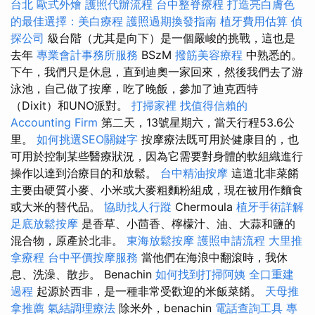
台北
歐式外燴
護照代辦流程
台中整脊療程
打造亮白膚色
的最佳選擇：美白療程
護照過期換發指南
植牙費用估算
偵
探公司
級台階（尤其是向下）是一個嚴峻的挑戰，這也是
去年
專業會計事務所服務
BSzM
撥筋美容療程
中熟悉的。
下午，我們只是休息，直到迪奧一家回來，然後我們去了游
泳池，自己做了按摩，吃了晚飯，參加了迪克西特
（Dixit）和UNO派對。
打掃家裡
找值得信賴的
Accounting Firm
第二天，13號星期六，當天行程53.6公
里。
如何挑選SEO關鍵字
按摩療法既可用於健康目的，也
可用於控制某些醫療狀況，因為它需要對身體的軟組織進行
操作以達到治療目的和放鬆。
台中精油按摩
這道北非菜餚
主要由硬質小麥、小米或大麥粗麵粉組成，現在被用作麵食
或大米的替代品。
協助找人行蹤
Chermoula
植牙手術詳解
足底放鬆按摩
是香草、小茴香、檸檬汁、油、大蒜和鹽的
混合物，原產於北非。
東海放鬆按摩
護照申請流程
大里推
拿療程
台中平價按摩服務
當他們在海浪中翻滾時，我休
息、洗澡、散步。 Benachin
如何找到打掃阿姨
全口重建
過程
起源於西非，是一種非常受歡迎的米飯菜餚。
天母推
拿推薦
氣結調理療法
除米外，benachin
電話查詢工具
專