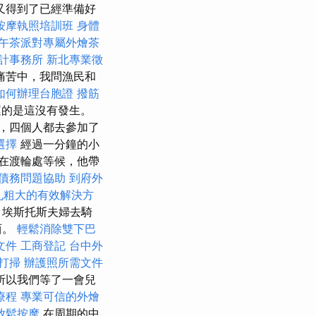
又得到了已經準備好
按摩執照培訓班
身體
午茶派對專屬外燴茶
計事務所
新北專業徵
痛苦中，我問漁民和
如何辦理台胞證
撥筋
運的是這沒有發生。
，四個人都去參加了
選擇
經過一分鐘的小
在渡輪處等候，他帶
債務問題協助
到府外
孔粗大的有效解決方
，埃斯托斯夫婦去騎
西。
輕鬆消除雙下巴
文件
工商登記
台中外
打掃
辦護照所需文件
所以我們等了一會兒
療程
專業可信的外燴
放鬆按摩
在周期的中