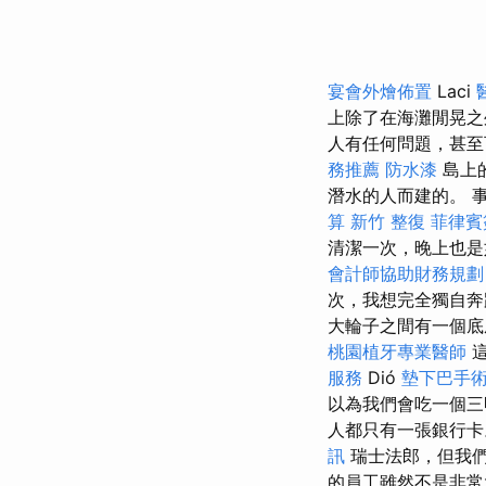
宴會外燴佈置
Laci
上除了在海灘閒晃之
人有任何問題，甚
務推薦
防水漆
島上
潛水的人而建的。 事
算
新竹 整復
菲律賓
清潔一次，晚上也
會計師協助財務規劃
次，我想完全獨自
大輪子之間有一個底
桃園植牙專業醫師
這
服務
Dió
墊下巴手
以為我們會吃一個
人都只有一張銀行
訊
瑞士法郎，但我們
的員工雖然不是非常