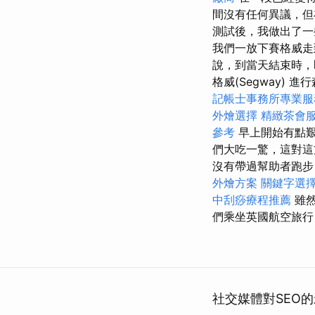
間沒有任何異議，但
測試後，我做出了
我們一放下賽格威走
說，到當天結束時
格威(Segway) 進
記帳士事務所專業服
外燴選擇
精緻茶會
參考
早上開始有點
們大吃一驚，這對
沒有帶過幫助者跑步
外燴方案
關鍵字選
中刮痧療程推薦
雖
們乘坐英國航空旅行
社交媒體對SEO的影