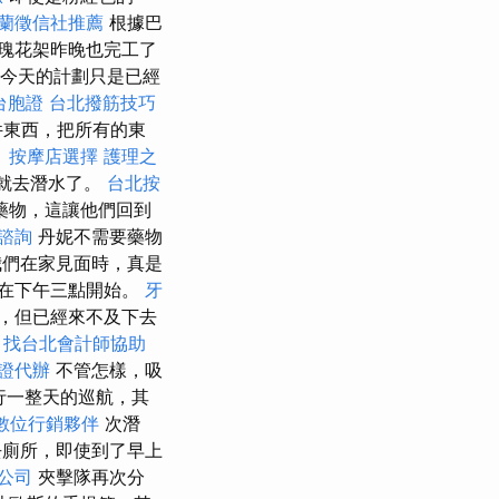
蘭徵信社推薦
根據巴
瑰花架昨晚也完工了
今天的計劃只是已經
台胞證
台北撥筋技巧
件東西，把所有的東
。
按摩店選擇
護理之
就去潛水了。
台北按
藥物，這讓他們回到
諮詢
丹妮不需要藥物
們在家見面時，真是
在下午三點開始。
牙
，但已經來不及下去
。
找台北會計師協助
證代辦
不管怎樣，吸
行一整天的巡航，其
數位行銷夥伴
次潛
去廁所，即使到了早上
公司
夾擊隊再次分