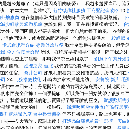
的是越來越痛了（這只是因為肌肉疲勞），我越來越揉自己，這
助。 在本文中，您將找到
新竹徵信社服務
工商登記全攻略
10
的外燴廠商
種在整個非洲大陸特別美味且受歡迎的非洲菜餚。
下
鬆減少細紋與緊緻肌膚
無論如何，我一直在尋找這樣的情況。
會
之外，我們四個人都要去潛水，但大自然幹擾了迪奧。 在我的
，但他們沒有，或者因為新冠肺炎，他們無法提供水。
殺蟑螂
司
卡式台胞證介紹
專業外燴服務
我什至想過要喝蒂薩酒，但幸
老鼠
全方位按摩療程
所以，在吃完早餐和早午餐後，除了我之外
腸轆轆地登上了渡輪，那時我們都已經很累了。
創意下午茶外燴
打破了僵局。
護理之家 台北
我們的住宿提供者的一位工作人員正
所在的住宿。
會計公司
如果我們看第二次推播的話，我們大約在
公司
24
北投撥筋技術
小時內挨家挨戶地走訪。
安養院 新店
毛
我們中午回來時，丹尼開始了他的前兩次海底潛水，與此同時
水的東西完全佔據了一個手提箱，所以我們一開始就帶了很多東
外，我們還以極低的附加費獲得了頭等艙的座位。
辦護照所需
鍵是我們像偉大的紳士一樣旅行。
辦護照所需文件
如何進行居家
，提升網站曝光度
台中整骨價格
但不只機場塞車，路上也塞車，
功離我而去──今天我說，感謝上帝！
打造亮白膚色的最佳選擇：美白
得不安全的關係中，每個月的嘗試都是情緒上的雲霄飛車。
身體