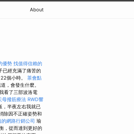
About
的優勢
找值得信賴的
子已經充滿了痛苦的
22個小時。
茶會點
擋道，會發生什麼。
我看了三部波洛電
天母撥筋療法
RWD響
飯，半夜左右我就已
消除因不正確姿勢和
薦的網路行銷公司
瑜
平衡，從而達到更好的