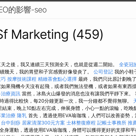
O的影響-seo
 Sf Marketing (459)
三天之後，我又連續三天預測全天，也就是從週二開始。
全瓷冠
續幾天，我的胃壁和子宮感覺好像發炎了。
公司登記
我的小鞋
技巧
按摩技術課程
精緻茶會點心選擇
最終，我們只比原計劃晚了
如果飛機今天沒有起飛，或者我們無法登機，或者如果有東西
科治療資訊
當然，冰島火山爆發的消息也沒有讓我們平靜下來。 
時過得比較快，每20分鐘更新一次，我一分鐘都不覺得無聊。
里結束，晚上10點左右完成，伸展身體，小心一點的滾輪，吃晚
專業治療
隆乳
首先，透過使用EVA瑜珈塊，人們可以改善姿勢，
。
台中刮痧
居家清潔300元方案
士林整復療程
記帳士事務所
推
全身運動，透過使用EVA瑜珈塊，身體可以獲得更好的支撐和