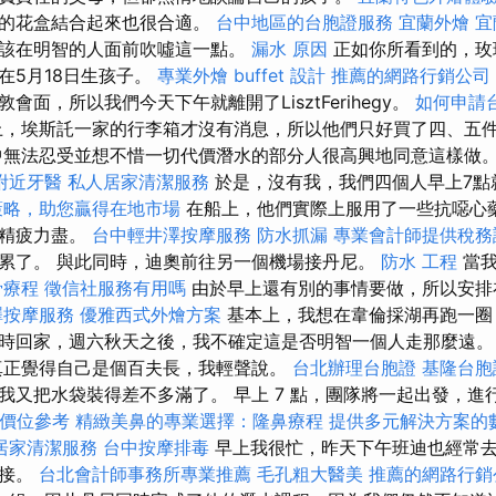
示的花盒結合起來也很合適。
台中地區的台胞證服務
宜蘭外燴
宜
該在明智的人面前吹噓這一點。
漏水 原因
正如你所看到的，玫
在5月18日生孩子。
專業外燴 buffet 設計
推薦的網路行銷公司
會面，所以我們今天下午就離開了LisztFerihegy。
如何申請
上，埃斯託一家的行李箱才沒有消息，所以他們只好買了四、五
中無法忍受並想不惜一切代價潛水的部分人很高興地同意這樣做
附近牙醫
私人居家清潔服務
於是，沒有我，我們四個人早上7點
策略，助您贏得在地市場
在船上，他們實際上服用了一些抗噁心
、精疲力盡。
台中輕井澤按摩服務
防水抓漏
專業會計師提供稅務
累了。 與此同時，迪奧前往另一個機場接丹尼。
防水 工程
當我
骨療程
徵信社服務有用嗎
由於早上還有別的事情要做，所以安排
澤按摩服務
優雅西式外燴方案
基本上，我想在韋倫採湖再跑一圈
時回家，週六秋天之後，我不確定這是否明智一個人走那麼遠
真正覺得自己是個百夫長，我輕聲說。
台北辦理台胞證
基隆台胞
我又把水袋裝得差不多滿了。 早上 7 點，團隊將一起出發，進
價位參考
精緻美鼻的專業選擇：隆鼻療程
提供多元解決方案的
居家清潔服務
台中按摩排毒
早上我很忙，昨天下午班迪也經常
連接。
台北會計師事務所專業推薦
毛孔粗大醫美
推薦的網路行銷