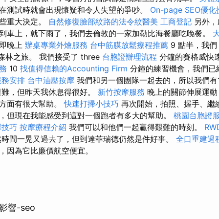
在測試時就會出現懷疑和令人失望的爭吵。
On-page SEO優
一些重大決定。
自然修復臉部紋路的法令紋醫美
工商登記
另外，
到車上，就下雨了，我們去倫敦的一家加勒比海餐廳吃晚餐。
，即晚上
辦桌專業外燴服務
台中筋膜放鬆療程推薦
9 點半，我
行森林之旅。 我們接受了 three
台胞證辦理流程
分鐘的賽格威快
務
10
找值得信賴的Accounting Firm
分鐘的練習機會，我們已
服務安排
台中油壓按摩
我們和另一個團隊一起去的，所以我們有
艱難，但昨天我休息得很好。
新竹按摩服務
晚上的關節伸展運動
這方面有很大幫助。
快速打掃小技巧
再次開始，拍照、握手、繼續
，但現在我能感受到這對一個跑者有多大的幫助。
桃園台胞證
擇技巧
按摩療程介紹
我們可以和他們一起贏得艱難的時刻。
RW
然時間一晃又過去了，但到達菲瑞德仍然是件好事。
全口重建過
，因為它比廉價航空便宜。
響-seo