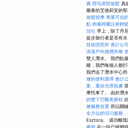
薦
西屯肩頸放鬆
真
藥膏的艾德莉安的幫
放鬆按摩
專業可信
點
肉毒桿菌注射輕
信社
早上，除了丹尼
徒步旅行者是否有水
技術證照班
會計公
浪漫戶外婚禮外燴
雙人潛水。 我們飢
睡，我們每個人都
我們去了潛水中心
燴的便利選擇
會計
案，重拾光滑肌膚
當
摩托車了。 由於潛
的雙下巴醫美療程
此
燴服務首選
所以關
全方位的SEO服務
Esztora。 成
廠商
在一段已經變