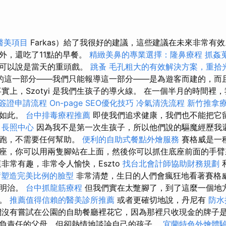
醫美項目
Farkas）給了我很好的建議，這些建議在未來非常有
外，還吃了11點的早餐。
精緻美鼻的專業選擇：隆鼻療程
抓姦
至可以說是當天的重頭戲。
跳蚤
毛孔粗大的有效解決方案，重拾
的這一部分——我們只能報導這一部分——是為遊客而建的，而
實上，Szotyi 是我們生孩子的導火線。 在一個半月的時間裡，
簽證申請流程
On-page SEO優化技巧
冷氣清洗流程
新竹推拿
是如此。
台中排毒療程推薦
即使我們追求健康，我們也不能把它
長照中心
因為我不是第一次生孩子，所以他們說的驅魔經歷我還
奔跑，不需要任何幫助。
便利的自助式餐點外燴服務
賽格威是一
座，你可以用兩隻腳站在上面，然後你可以抓住底座前面的手臂
非常有趣，非常令人愉快，Eszto
找台北會計師協助財務規劃
術塑造完美比例的臉型
非常清楚，生日的人們會瘋狂地看著賽格
三明治。
台中抓龍筋療程
但我們實在太蹩腳了，到了這麼一個地
卡。
推薦值得信賴的醫美診所推薦
或者更確切地說，丹尼有
防水
沒有嘗試在公園的自助餐廳裡花它，因為那裡只收現金的牌子是
負責任的父母，但卻熱情地談論自己的孩子。
宜蘭特色外燴體