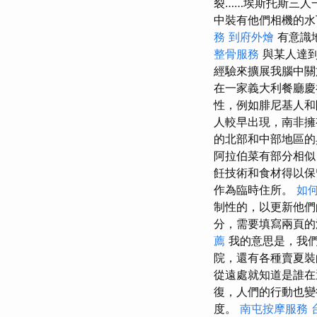
裂……埃斯托斯三人
中裝有他們相機的水
務
到府外燴
有意識
整骨服務
與某人達到
經驗來擴展我腦中
在一家義大利餐廳慶
性，例如腓尼基人
人較早出現，南非
的北部和中部地區的
阿拉伯菜有部分相
飪技術和食材得以保
作為臨時住所。
如
制性的，以更新他
分，需要填寫兩頁的
薦
我的意思是，我們
院，還有各種賣夏裝
從遠處就知道是誰
復，人們的行動也
度。
南屯按摩服務