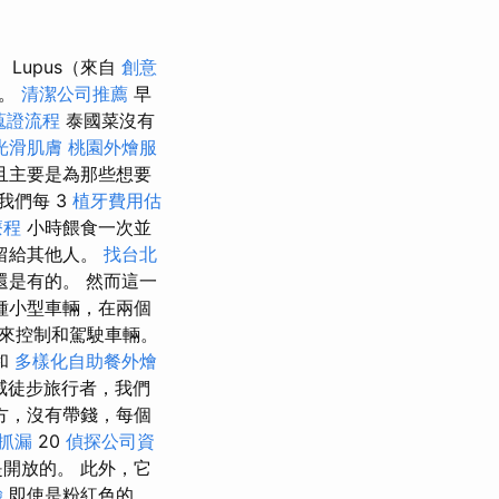
Lupus（來自
創意
效。
清潔公司推薦
早
蒐證流程
泰國菜沒有
光滑肌膚
桃園外燴服
且主要是為那些想要
我們每 3
植牙費用估
療程
小時餵食一次並
留給其他人。
找台北
是有的。 然而這一
種小型車輛，在兩個
來控制和駕駛車輛。
和
多樣化自助餐外燴
威徒步旅行者，我們
方，沒有帶錢，每個
抓漏
20
偵探公司資
開放的。 此外，它
驗
即使是粉紅色的