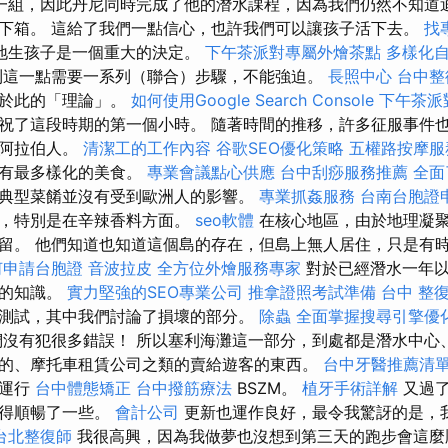
一組，因此丹尼同時完成了他的潛水課程，因為我們仍然不知道
下箱。 這給了我們一點信心，也許我們可以讓孩子活下去。
找
地生孩子是一個重大的決定。
下午茶派對專屬外燴茶點
多樣化
這一點需要一系列（聯合）步驟，不能強迫。
長照中心
台中整
關於此的「理論」。
如何使用Google Search Console
下午茶派
祝了這段時期的第一個小時。 隨著時間的推移，許多征服事件
和阿拉伯人。
清潔工的工作內容
谷歌SEO優化策略
五權路按摩
擁有最多樣化的美食。
專業會議點心供應
台中刮痧服務推薦
全面
典型菜餚並沒有受到歐洲人的影響。
專業抓姦服務
台南台胞證
似，特別是在辛辣香料方面。
seo軟體
在核心地區，由於地理凝
留。 他們知道也知道這個島的存在，但島上無人居住，只是有
何申請台胞證
音波拉皮
全方位外燴服務專家
對於已經潛水一年
們的知識。
實力堅強的SEO專業公司
推拿證照考試準備
台中 整
測試，其中我們討論了損壞的部分。
除蟲
全面掌握搜尋引擎優
沒有犯很多錯誤！ 所以塞利海灘這一部分，到處都是潛水中心
的、摩托車租賃公司之類的賣給遊客的東西。
台中牙醫推薦清
在運行
台中體態矯正
台中撥筋療法
BSZM。
植牙手術詳解
又過了
變得順暢了一些。
會計公司
更新也運作良好，最令我驚訝的是，
台北整復師
我很高興，因為我做夢也沒想到第三天的跑步會這