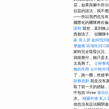
花，如果與圖中所
拉茲的說法，我不應
——所以我們也沒有
國際化的團隊將在倫敦
課程
當然，直到晚
西都洗了。 但團隊
家 單人房
如何找到
摩服務
區域性SEO
家時完全昏昏沉沉
就能應付，她只是太
太高興了。
士林整
橋的作用
台中輕井
了，跑一圈，然後準
財務規劃
我並沒有
取了前一天的經驗，
中包括 three
徵信社
水。
桃園外燴
私人
他也沒有設法關閉