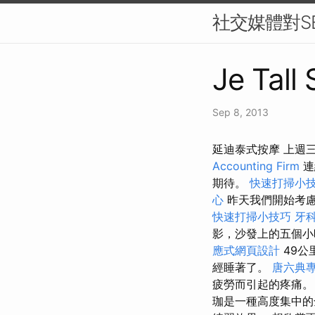
社交媒體對SE
Je Tall
Sep 8, 2013
延迪泰式按摩 上週
Accounting Firm
連
期待。
快速打掃小
心
昨天我們開始考慮
快速打掃小技巧
牙
影，沙發上的五個小
應式網頁設計
49公
經睡著了。
唐六典
疲勞而引起的疼痛
珈是一種高度集中的