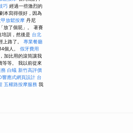
化技巧
經過一些激烈的
劇本寫得很好，因為
大甲放鬆按摩
丹尼
們「放了個屁」。 著賽
速培訓，然後是
台北
經上路了。
專業餐廳
14個人。
假牙費用
，加比用的滾筒讓我
等等。 我以前從來
服務
白蟻
新竹高評價
D響應式網頁設計
台
程
五權路按摩服務
我