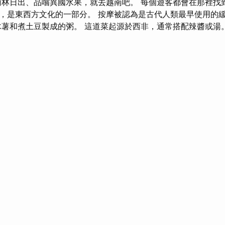
雨林日出、品嚐異國水果，就去越南吧。 每個遊客都會在那裡找
，是東西方文化的一部分。 按摩被認為是古代人類最早使用的
木薯和煮土豆製成的粥。 這道菜起源於西非，通常搭配辣醬或湯