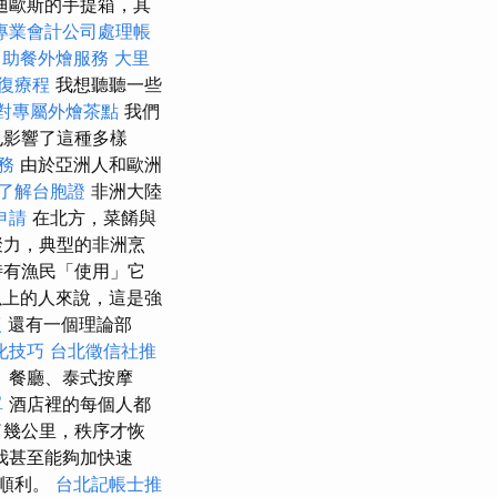
迪歐斯的手提箱，其
專業會計公司處理帳
自助餐外燴服務
大里
復療程
我想聽聽一些
對專屬外燴茶點
我們
也影響了這種多樣
服務
由於亞洲人和歐洲
了解台胞證
非洲大陸
申請
在北方，菜餚與
聚力，典型的非洲烹
時有漁民「使用」它
以上的人來說，這是強
復
還有一個理論部
化技巧
台北徵信社推
、餐廳、泰式按摩
單
酒店裡的每個人都
幾公里，秩序才恢
我甚至能夠加快速
麼順利。
台北記帳士推