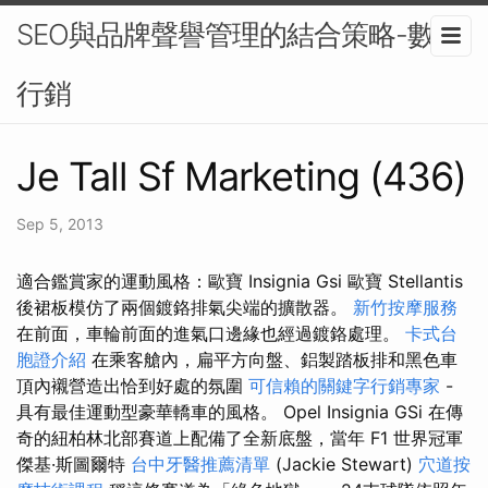
SEO與品牌聲譽管理的結合策略-數位
行銷
Je Tall Sf Marketing (436)
Sep 5, 2013
適合鑑賞家的運動風格：歐寶 Insignia Gsi 歐寶 Stellantis
後裙板模仿了兩個鍍鉻排氣尖端的擴散器。
新竹按摩服務
在前面，車輪前面的進氣口邊緣也經過鍍鉻處理。
卡式台
胞證介紹
在乘客艙內，扁平方向盤、鋁製踏板排和黑色車
頂內襯營造出恰到好處的氛圍
可信賴的關鍵字行銷專家
-
具有最佳運動型豪華轎車的風格。 Opel Insignia GSi 在傳
奇的紐柏林北部賽道上配備了全新底盤，當年 F1 世界冠軍
傑基·斯圖爾特
台中牙醫推薦清單
(Jackie Stewart)
穴道按