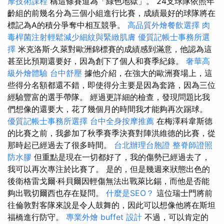
摩技術課程
稱這條賽道為「綠色地獄」。 24支球隊依照年
齡組的前幾名分為三個小組進行比賽，成績最好的球隊將在
標記為A的積分爭奪中相互競爭。
高品質外燴餐飲選擇
肉
毒桿菌注射輕鬆減少細紋與緊緻肌膚
優質記帳士事務所選
擇
米克洛斯·久萊對歐洲錦標賽的成績感到滿意，他認為這
甚至比預期還要好，因為創下了個人和賽季紀錄。
奢華高
級外燴體驗
台中舒壓
據他介紹，在強大的歐洲賽場上，這
些得分名額都還不錯，即使得分主要是因為套路，因為三位
經驗豐富的選手帶隊。 經過更詳細的檢查，發現問題比我
們想像的還要大，花了幾個月的時間我才能夠再次踢球。
優質記帳士事務所選擇
台中全身按摩推薦
在梅澤科韋斯德
的比賽之前，我參加了秋季賽季決賽對陣洪維德的比賽，從
那時起已經過去了很多時間。
台北辦理台胞證
整脊師證照
防水膠
但重點是現在一切都好了，我的傷勢已經過去了，
我可以再次專注於比賽了。 是的，但是幾週來狀態出色的
後衛格雷戈爾·科貝爾因輕傷無法出戰萊比錫，而他是否能
夠出戰切爾西也存在疑問。
什麼是SEO？
這位瑞士門將前
往倫敦對客隊來說是令人鼓舞的，因此可以想像他將在斯坦
福橋進行防守。
專業外燴 buffet 設計
不過，可以肯定的