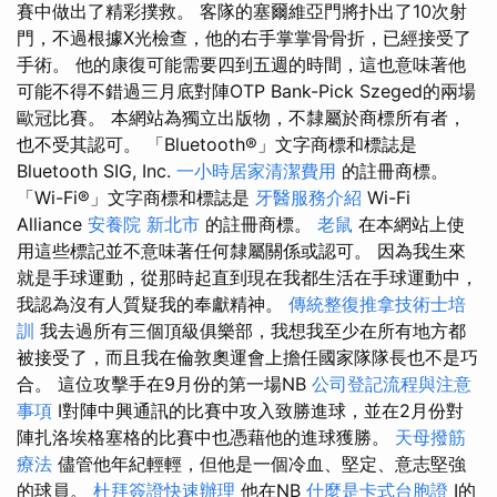
賽中做出了精彩撲救。 客隊的塞爾維亞門將扑出了10次射
門，不過根據X光檢查，他的右手掌掌骨骨折，已經接受了
手術。 他的康復可能需要四到五週的時間，這也意味著他
可能不得不錯過三月底對陣OTP Bank-Pick Szeged的兩場
歐冠比賽。 本網站為獨立出版物，不隸屬於商標所有者，
也不受其認可。 「Bluetooth®」文字商標和標誌是
Bluetooth SIG, Inc.
一小時居家清潔費用
的註冊商標。
「Wi-Fi®」文字商標和標誌是
牙醫服務介紹
Wi-Fi
Alliance
安養院 新北市
的註冊商標。
老鼠
在本網站上使
用這些標記並不意味著任何隸屬關係或認可。 因為我生來
就是手球運動，從那時起直到現在我都生活在手球運動中，
我認為沒有人質疑我的奉獻精神。
傳統整復推拿技術士培
訓
我去過所有三個頂級俱樂部，我想我至少在所有地方都
被接受了，而且我在倫敦奧運會上擔任國家隊隊長也不是巧
合。 這位攻擊手在9月份的第一場NB
公司登記流程與注意
事項
I對陣中興通訊的比賽中攻入致勝進球，並在2月份對
陣扎洛埃格塞格的比賽中也憑藉他的進球獲勝。
天母撥筋
療法
儘管他年紀輕輕，但他是一個冷血、堅定、意志堅強
的球員。
杜拜簽證快速辦理
他在NB
什麼是卡式台胞證
I的