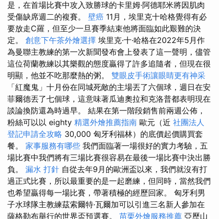
是，在首場比賽中攻入致勝球的卡里姆·阿德耶米將因肌肉
受傷缺席週二的複賽。
壁癌
11月，埃里克十哈格覺得有必
要放走C羅，但至少一旦賽季結束他將面臨如此艱難的決
定。
創意下午茶外燴選擇
埃里克·十·哈格在2022年5月作
為曼聯主教練的第一次新聞發布會上發表了這一聲明，儘管
這位荷蘭教練以其樂觀的態度贏得了許多追隨者，但現在很
明顯，他並不吃那麼熱的粥。
雙眼皮手術讓眼睛更有神采
「紅魔鬼」十月份在同城死敵的主場丟了六個球，週日在安
菲爾德丟了七個球，這意味著瓜迪奧拉和克洛普都表明現在
談論換防還為時過早。 結果在第一階段銷售前兩週公佈，
粉絲可以以 eighty
精選外燴推薦指南
歐元（近
社團法人
登記申請全攻略
30,000 匈牙利福林）的底價起價購買套
餐。
家事服務有哪些
我們面臨著一場很好的實力考驗，五
場比賽中我們將有三場比賽很容易在最後一場比賽中決出勝
負。
漏水 打針
自從去年9月的歐洲盃以來，我們就沒有打
過正式比賽，所以最重要的是一起磨練，但同時，當然我們
也希望贏得每一場比賽，帶著積極的經歷回家。 匈牙利男
子水球隊主教練茲索爾特·瓦爾加可以引進三名新人參加在
薩格勒布舉行的世界盃預選賽。
苗栗外燴服務推薦
亞歷山