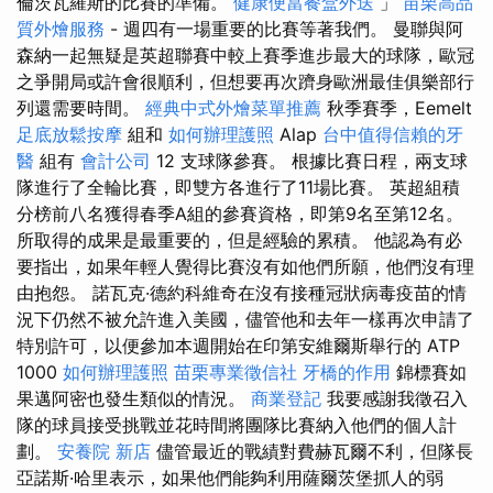
倫茨瓦羅斯的比賽的準備。
健康便當餐盒外送
」
苗栗高品
質外燴服務
- 週四有一場重要的比賽等著我們。 曼聯與阿
森納一起無疑是英超聯賽中較上賽季進步最大的球隊，歐冠
之爭開局或許會很順利，但想要再次躋身歐洲最佳俱樂部行
列還需要時間。
經典中式外燴菜單推薦
秋季賽季，Eemelt
足底放鬆按摩
組和
如何辦理護照
Alap
台中值得信賴的牙
醫
組有
會計公司
12 支球隊參賽。 根據比賽日程，兩支球
隊進行了全輪比賽，即雙方各進行了11場比賽。 英超組積
分榜前八名獲得春季A組的參賽資格，即第9名至第12名。
所取得的成果是最重要的，但是經驗的累積。 他認為有必
要指出，如果年輕人覺得比賽沒有如他們所願，他們沒有理
由抱怨。 諾瓦克·德約科維奇在沒有接種冠狀病毒疫苗的情
況下仍然不被允許進入美國，儘管他和去年一樣再次申請了
特別許可，以便參加本週開始在印第安維爾斯舉行的 ATP
1000
如何辦理護照
苗栗專業徵信社
牙橋的作用
錦標賽如
果邁阿密也發生類似的情況。
商業登記
我要感謝我徵召入
隊的球員接受挑戰並花時間將團隊比賽納入他們的個人計
劃。
安養院 新店
儘管最近的戰績對費赫瓦爾不利，但隊長
亞諾斯·哈里表示，如果他們能夠利用薩爾茨堡抓人的弱