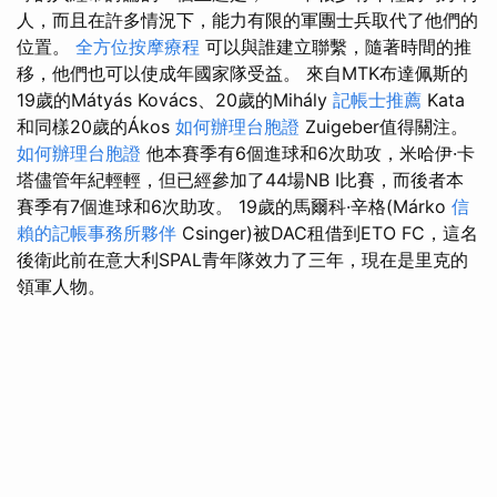
人，而且在許多情況下，能力有限的軍團士兵取代了他們的
位置。
全方位按摩療程
可以與誰建立聯繫，隨著時間的推
移，他們也可以使成年國家隊受益。 來自MTK布達佩斯的
19歲的Mátyás Kovács、20歲的Mihály
記帳士推薦
Kata
和同樣20歲的Ákos
如何辦理台胞證
Zuigeber值得關注。
如何辦理台胞證
他本賽季有6個進球和6次助攻，米哈伊·卡
塔儘管年紀輕輕，但已經參加了44場NB I比賽，而後者本
賽季有7個進球和6次助攻。 19歲的馬爾科·辛格(Márko
信
賴的記帳事務所夥伴
Csinger)被DAC租借到ETO FC，這名
後衛此前在意大利SPAL青年隊效力了三年，現在是里克的
領軍人物。