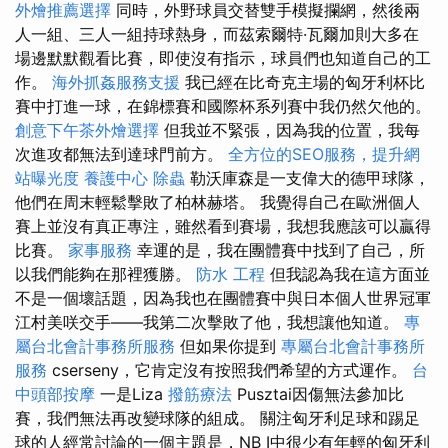
外燴推薦選擇
同時，外野球員交替雙手模擬攔網，然後兩
人一組、三人一組持球熱身，而茲索爾特·瓦爾加則大多在
場邊默默觀看比賽，即使沒有指示，球員們也知道自己的工
作。
海外抓姦服務支援
我已經在比奇克主場的匈牙利杯比
賽中打進一球，在錦標賽和國際杯系列賽中我仍然欠他的。
創意下午茶外燴選擇
但我並不緊張，因為我的位置，我每
次進攻都無法到達球門前方。
全方位的SEO服務，提升網
站曝光度
養護中心
除蟲
勒沃庫森是一支偉大的德甲球隊，
他們在周末輕鬆擊敗了柏林赫塔。 我覺得自己在歐洲個人
賽上並沒有真正專注，雖然看到賽場，我想我應該可以贏得
比賽。
家事服務
幸運的是，我在團體賽中找到了自己，所
以我們能夠在那裡獲勝。
防水 工程
但我認為我在這方面並
不是一個壞話題，因為我也在團體賽中與日本個人世界冠軍
江村美咲交手——我第二次擊敗了他，我想讓他知道。
專
屬台北會計事務所服務
但如果你提到
專屬台北會計事務所
服務
cserseny，它肯定沒有按照我們希望的方式運作。
台
中頭部按摩
一是Liza
撥筋療法
Pusztai因傷無法參加比
賽，我們無法再改變球隊的組成。 關注匈牙利足球和踢足
球的人經常討論的一個主題是，NB I中很少有年輕的匈牙利