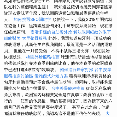
為如果他們選我擔任主席，國家隊對我來說就沒有價值，所
以在我的整個職業生涯中，我知道並確切地感受到穿著國家
隊球衣意味著什麼，我試圖將這種知識和感覺傳遞給年輕
人。
如何挑選SEO關鍵字
順便說一下，我從2018年開始就
在協會工作，從跨國經營匈牙利手球學院系統開始，現在擔
任總統顧問。
靈活多樣的自助餐外燴
解決眼周細紋的眼下
細紋醫美
大里整骨服務
此外，我還知道匈牙利一項成功的
傳統運動，其新任主席與我同齡，最近還是一名活躍的運動
員。 但他在一月份受傷，不得不缺席三場比賽，現在開始
恢復狀態。
桃園外燴服務推薦
球迷們理所當然地期望他能
夠帶領球隊打完本賽季剩餘的比賽，他在本賽季的歐冠聯賽
中已經打進4球並有1次助攻。
如何進行居家打掃
台中按摩
服務推薦討論區
優雅西式外燴方案
獲得歐洲錦標賽資格的
匈牙利運動員預計不會保持最佳狀態，但同時，取得能夠鞏
固排名的成績也很重要。
台中整骨療程推薦
從匈牙利隊的
角度來看，歐洲室內錦標賽完全是在夏季世錦賽的陰影下進
行的——短暫的休息後，新的基礎開始了，因為接下來的六
個月已經在世界盃預選賽中度過了。 甚至在此之前，他還
邀請我擔任總統顧問，我認為這不是他不信任的表現。
大