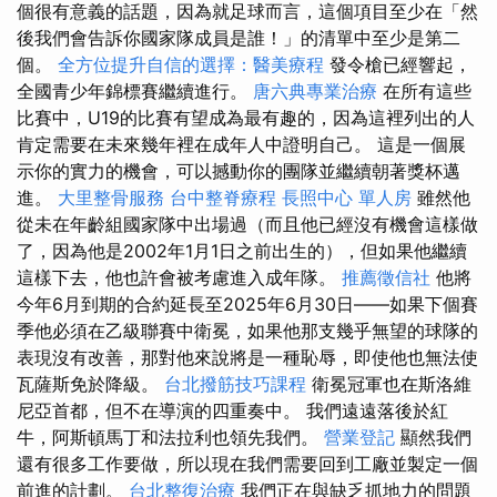
個很有意義的話題，因為就足球而言，這個項目至少在「然
後我們會告訴你國家隊成員是誰！」的清單中至少是第二
個。
全方位提升自信的選擇：醫美療程
發令槍已經響起，
全國青少年錦標賽繼續進行。
唐六典專業治療
在所有這些
比賽中，U19的比賽有望成為最有趣的，因為這裡列出的人
肯定需要在未來幾年裡在成年人中證明自己。 這是一個展
示你的實力的機會，可以撼動你的團隊並繼續朝著獎杯邁
進。
大里整骨服務
台中整脊療程
長照中心 單人房
雖然他
從未在年齡組國家隊中出場過（而且他已經沒有機會這樣做
了，因為他是2002年1月1日之前出生的），但如果他繼續
這樣下去，他也許會被考慮進入成年隊。
推薦徵信社
他將
今年6月到期的合約延長至2025年6月30日——如果下個賽
季他必須在乙級聯賽中衛冕，如果他那支幾乎無望的球隊的
表現沒有改善，那對他來說將是一種恥辱，即使他也無法使
瓦薩斯免於降級。
台北撥筋技巧課程
衛冕冠軍也在斯洛維
尼亞首都，但不在導演的四重奏中。 我們遠遠落後於紅
牛，阿斯頓馬丁和法拉利也領先我們。
營業登記
顯然我們
還有很多工作要做，所以現在我們需要回到工廠並製定一個
前進的計劃。
台北整復治療
我們正在與缺乏抓地力的問題