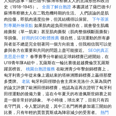
人知的故事－薩巴德卡/蘇博蒂察猶太人的意識形態和政治
史（1918-1945）。
全面了解台胞證
本書講述了薩巴德卡/
蘇博蒂察猶太人在二戰危機時期的生活。 人們談論的是肌
肉拉傷，即肌肉過度拉伸，但其結構得以保留。
下午茶派
對專屬外燴茶點
如果肌肉超負荷持續存在，就會發生肌纖
維撕裂（單一肌束）甚至肌肉撕裂（肌肉整個橫斷面撕裂）
等損傷。
好用的SEO軟體推薦
很自然，這項運動的所有參
與者並不總是完全朝著同一個方向前進，但我相信我可以使
參與各方在重要和共同的問題上盡可能接近。
SEO的真正
意思是什麼？
春季賽季分年齡組足球錦標賽已經開始，在
U19青年隊A組中，瓦薩斯在一輪比賽後超越費倫茨瓦羅斯
躍居榜首。
桃園台胞證服務
在歐洲青少年擊劍錦標賽上，
匈牙利青少年從未像上週結束的塔林洲際錦標賽上贏得那麼
多獎牌。
老鼠
匈牙利田徑聯合會主席米克洛什·久萊為我們
的論文評價了歐洲田徑錦標賽，他認為這再次證明了匈牙利
田徑運動的後備力量，這在今年夏天的布達佩斯世錦賽之前
是一個非常好的跡象。 半小時後，球出來了，目前只有四
名守門員，令人驚訝的是，其中三名門將將參加週三開始的
比賽，只有年輕的賈普賈斯成為陣容減少的受害者。
熱門