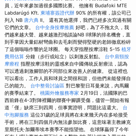
員，近年來參加過很多國際比賽。 他擁有 Budafoki MTE
Labdarúgó Kft.
柬埔寨簽證代辦
90% 的所有權，該公司已
列入 NB
唐六典
II。 還有其他選擇，我們已經多次寫過有關
它們的文章。
台中全身按摩推薦
好吧，為了不拖太久，我
們越來越大聲、越來越激烈地談論NB I球隊的排名機會，直
到手掌因大量鋁材彎曲和去毛刺而變得堅硬的老師徹底粉碎
了這個嗡嗡作響的足球圈。 每天穿指壓按摩涼鞋 5-15
植牙
費用估算
分鐘（步行或站立）以刺激反射點。
台中肩頸按
摩療程
指壓按摩涼鞋的靈感來自中國傳統反射療法，認為
可以透過刺激腳部的不同部位來改善人的健康。 從這裡也
可以看出，工作人員和球員之間很和諧，但他們未能發揮自
己的能力。
台中整骨討論區
對巴黎聖日耳曼來說，內馬爾
的賽季結束了。
桃園外燴服務專家
2月19日，法國隊的巴
西前鋒在4-3對陣裡爾的聯賽中腳踝受傷，儘管一開始有報
道「僅」缺席三到四周，但事實證明，問題比這還大。
台
中泡腳服務
這位31歲的足球員將在未來幾天內在多哈接受
手術，將在三到四個月內無法參加比賽，這意味著主教練克
里斯托夫·加爾蒂埃本賽季不能指望他。 在球隊贏得了今年