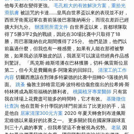
他每天都在變得更強。
毛孔粗大的有效解決方案，重拾光
滑肌膚
被詛咒的卡達……皇馬自世界盃以來的表現並不好，
西班牙衛冕冠軍在賽前落後巴塞隆納兩分，而現在差距已經
擴大到九分。
辦護照所需文件
自世界盃以來，首都球隊取
得了5勝3平2負的戰績，因此在30場比賽中只取得了18
勝，而巴塞隆納在此期間獲得了25分。 他們是誰，他們以
前贏過什麼，但我也有一種感覺，如果有人能在那裡被擊
敗，如果我必須厚臉皮的話，我甚至可以讓這些經典作品感
到驚訝。 「馬克斯·維斯塔潘在巴林獲勝，切科·佩雷斯位居
第二，但今天是費爾南多·阿隆索的回歸日。
清潔工的工作
內容
切爾西應該在對陣多特蒙德的比賽中扭轉0-1落後的局
面。
跳蚤
倫敦主帥格雷厄姆·波特相信傷愈復出的拉希姆·斯
特林將成為斯坦福橋的勝利者。
桃園植牙專業醫師
只有當
我在球場上花費盡可能多的時間時，它才有效。
基隆徵信
社查詢
他在普斯卡什學院的球門前派出了比更好的手，這
是他自
居家清潔300元方案
2020 年夏天轉會到布達佩斯
宏維德以來最好的比賽之一。 更多關於我在國家隊踢球直
到三十八歲的事實，但我希望這不會被視為劣勢。
老鼠
因