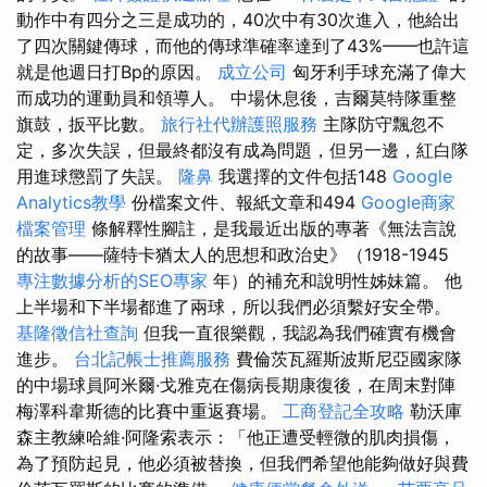
動作中有四分之三是成功的，40次中有30次進入，他給出
了四次關鍵傳球，而他的傳球準確率達到了43%——也許這
就是他週日打Bp的原因。
成立公司
匈牙利手球充滿了偉大
而成功的運動員和領導人。 中場休息後，吉爾莫特隊重整
旗鼓，扳平比數。
旅行社代辦護照服務
主隊防守飄忽不
定，多次失誤，但最終都沒有成為問題，但另一邊，紅白隊
用進球懲罰了失誤。
隆鼻
我選擇的文件包括148
Google
Analytics教學
份檔案文件、報紙文章和494
Google商家
檔案管理
條解釋性腳註，是我最近出版的專著《無法言說
的故事——薩特卡猶太人的思想和政治史》（1918-1945
專注數據分析的SEO專家
年）的補充和說明性姊妹篇。 他
上半場和下半場都進了兩球，所以我們必須繫好安全帶。
基隆徵信社查詢
但我一直很樂觀，我認為我們確實有機會
進步。
台北記帳士推薦服務
費倫茨瓦羅斯波斯尼亞國家隊
的中場球員阿米爾·戈雅克在傷病長期康復後，在周末對陣
梅澤科韋斯德的比賽中重返賽場。
工商登記全攻略
勒沃庫
森主教練哈維·阿隆索表示：「他正遭受輕微的肌肉損傷，
為了預防起見，他必須被替換，但我們希望他能夠做好與費