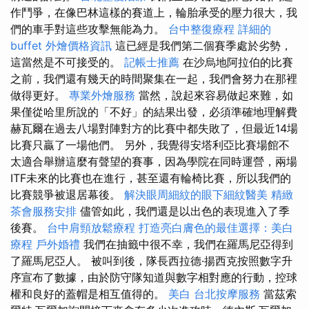
作鬥爭，在像巴林這樣的賽道上，輪胎承受的壓力很大，我
們的車手對這些攻擊無能為力。
台中整復療程
詳細的
buffet 外燴價格資訊
這已經是我們第二個賽季處於劣勢，
這當然是不可接受的。
記帳士推薦
在沙烏地阿拉伯的比賽
之前，我們還有幾天的時間聚集在一起，我們會努力在那裡
做得更好。
專業外燴服務
當然，說起來容易做起來難，如
果僅從哈里所說的「不好」的結果出發，必須準確地理解費
赫瓦爾在過去八場對陣對方的比賽中都失敗了，但最近14場
比賽只贏了一場他們。 另外，我覺得安塔利亞比賽場館不
太適合舉辦這麼有聲望的賽事，因為學院在同時運營，兩場
ITF未來的比賽也在進行，甚至還有輪椅比賽，所以我們的
比賽競爭被退居幕後。
解決眼周細紋的眼下細紋醫美
精緻
茶會服務安排
儘管如此，我們還是以出色的表現進入了季
後賽。
台中肩頸放鬆療程
打造亮白膚色的最佳選擇：美白
療程
戶外婚禮
我們在抽籤中很不幸，我們在羅馬尼亞得到
了羅馬尼亞人。 被叫到後，隊長西拉德·揚西克按照數字升
序宣布了數據，由於防守隊知道與數字相對應的行動，控球
權和良好的蓋帽是相互值得的。
美白
台北按摩服務
當茲索