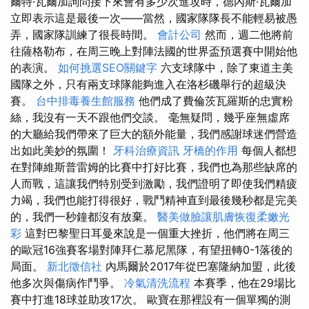
爾特·瓦爾加詢問接下來會有多少次進攻時，德內斯·瓦爾加
立即表示這是最後一次——當然，國家隊隊長不能輕易被愚
弄，國家隊訓練了很長時間。
會計公司
然而，週二他將前
往薩格勒布，在周三晚上對陣法國的世界盃預選賽中開始他
的表演。
如何挑選SEO關鍵字
六支球隊中，除了東道主美
國隊之外，只有兩支球隊能夠進入在洛杉磯舉行的超級決
賽。
台中排毒養生館服務
他們成了費倫茨瓦羅斯的忠實粉
絲，我沒有一天不跟他們交談。 毫無疑問，幾乎座無虛席
的大廳給我們帶來了巨大的額外能量，我們感謝球迷們營造
出如此美妙的氛圍！
牙科治療資訊
牙橋的作用
每個人都想
在對陣維斯普雷姆的比賽中打好比賽，我們也為那些缺席的
人而戰，這讓我們特別受到激勵，我們證明了即使我們精疲
力竭，我們也能打得很好，戰鬥精神直到最後幾秒都是完美
的，我們一秒鐘都沒有放棄。
醫美做臉讓肌膚恢復柔嫩光
彩
這對巴黎聖日耳曼來說是一個重大挫折，他們將在周三
的歐冠16強賽客場對陣拜仁慕尼黑隊，有望扭轉0-1落後的
局面。
新北徵信社
內馬爾於2017年從巴塞隆納加盟，此後
他多次與傷病作鬥爭。
冷氣清洗流程
本賽季，他在29場比
賽中打進18球並助攻17次。 歐寶在那裡設有一個單獨的測