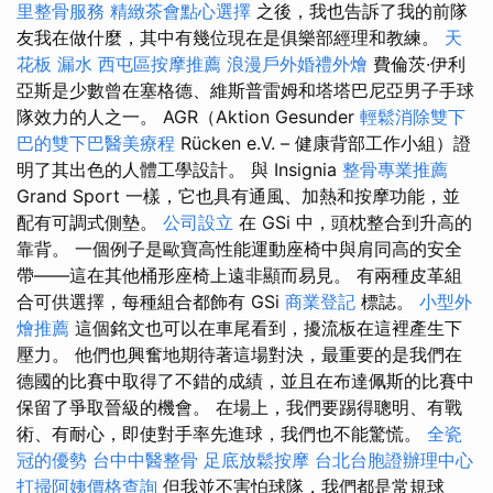
里整骨服務
精緻茶會點心選擇
之後，我也告訴了我的前隊
友我在做什麼，其中有幾位現在是俱樂部經理和教練。
天
花板 漏水
西屯區按摩推薦
浪漫戶外婚禮外燴
費倫茨·伊利
亞斯是少數曾在塞格德、維斯普雷姆和塔塔巴尼亞男子手球
隊效力的人之一。 AGR（Aktion Gesunder
輕鬆消除雙下
巴的雙下巴醫美療程
Rücken e.V. – 健康背部工作小組）證
明了其出色的人體工學設計。 與 Insignia
整骨專業推薦
Grand Sport 一樣，它也具有通風、加熱和按摩功能，並
配有可調式側墊。
公司設立
在 GSi 中，頭枕整合到升高的
靠背。 一個例子是歐寶高性能運動座椅中與肩同高的安全
帶——這在其他桶形座椅上遠非顯而易見。 有兩種皮革組
合可供選擇，每種組合都飾有 GSi
商業登記
標誌。
小型外
燴推薦
這個銘文也可以在車尾看到，擾流板在這裡產生下
壓力。 他們也興奮地期待著這場對決，最重要的是我們在
德國的比賽中取得了不錯的成績，並且在布達佩斯的比賽中
保留了爭取晉級的機會。 在場上，我們要踢得聰明、有戰
術、有耐心，即使對手率先進球，我們也不能驚慌。
全瓷
冠的優勢
台中中醫整骨
足底放鬆按摩
台北台胞證辦理中心
打掃阿姨價格查詢
但我並不害怕球隊，我們都是常規球