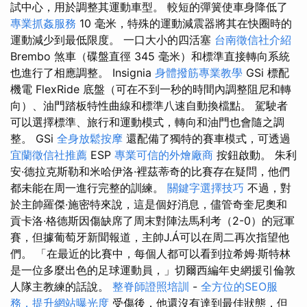
試中心，用於調整其運動車型。 較短的彈簧使車身降低了
專業抓姦服務
10 毫米，特殊的運動減震器將其在快圈時的
運動減少到最低限度。 一口大小的四活塞
台南徵信社介紹
Brembo 煞車（碟盤直徑 345 毫米）和標準直接轉向系統
也進行了相應調整。 Insignia
身體撥筋專業教學
GSi 標配
機電 FlexRide 底盤（可在不到一秒的時間內調整阻尼和轉
向）、油門踏板特性曲線和標準八速自動換檔點。 駕駛者
可以選擇標準、旅行和運動模式，轉向和油門也會隨之調
整。 GSi
全身放鬆按摩
還配備了獨特的賽車模式，可透過
宜蘭徵信社推薦
ESP
專業可信的外燴廠商
按鈕啟動。 朱利
安·德拉克斯勒和米哈伊洛·裡茲蒂奇的比賽存在疑問，他們
都未能在周一進行完整的訓練。
關鍵字選擇技巧
不過，對
於主帥羅傑·施密特來說，這是個好消息，儘管奇奎尼奧和
貢卡洛·格德斯因傷缺席了周末對陣法馬利考（2-0）的冠軍
賽，但據葡萄牙新聞報道，主帥J.Á可以在周二再次指望他
們。 「在最近的比賽中，每個人都可以看到拉希姆·斯特林
是一位多麼出色的足球運動員，」切爾西編年史網援引倫敦
人隊主教練的話說。
整脊師證照培訓
-
全方位的SEO服
務，提升網站曝光度
受傷後，他還沒有達到最佳狀態，但