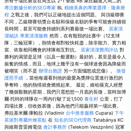
所有十場比賽並在周五以 2-1 擊敗 RB 萊比錫進入周二的
專注數據分析的SEO專家
BL
精緻美鼻的專業選擇：隆鼻療
程
之戰之後，我們可以正確地提出這個問題。 與頂級聯賽
不同，乙級聯賽領獎台名額和保級名額的爭奪可能會持續很
長時間，甚至可能會持續到系列賽最後一場比賽。
居家清
潔秘訣
專業清潔服務
然而，在有瓶頸的比賽中（12支球
隊，三輪冠軍），熱情會相對較快耗盡，除非能力、實力相
當、依靠相同機會的球隊相互對抗。
居家清潔費用評估
對
勝利的渴望是足球（以及一般運動）最好的，甚至是最令人
振奮的情感，而且，地球上幾乎沒有一個球迷會因為降級而
被嘲笑（而不是
辦理台胞證
另一方面惱怒或悲傷）。
換發
護照手續
，當他每週看到他的最愛為獎牌位置進行激烈的
爭奪時，他的熱情就會燃燒起來。 最近，維哈薩克人經歷
了幾個艱難的星期，我們只需想想一月底的長徵，當時加博
爾·托特的球隊在一周內行駛了近1,500
養生村
公里，打了
四場比賽，但收效甚微，因為他們只能贏得第一場比賽。
弗拉基米爾·庫帕拉 (Vladimir
台中推拿服務
Cupara)
下午
茶派對專屬外燴茶點
在
知名的SEO代理商
Tatabánya KC
與維斯普雷姆電信
會計事務所
(Telekom Veszprém) 冠軍