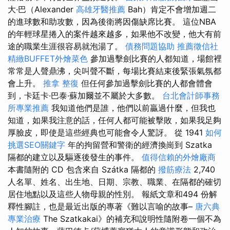
大·巴（Alexander
高雄牙醫推薦
Bah）肯定不會增加週二
的進球數和助攻數，因為後衛將因傷缺席比賽。 這位NBA
的年輕球星捲入的案件越來越多，如果他不改變，他大有前
途的職業生涯很容易就泡湯了。
債務問題協助
推薦徵信社
精緻BUFFET外燴菜色
參加過擊劍比賽的人都知道，場館裡
常常是人聲鼎沸，尖叫聲不斷，每場比賽結束後緊張氣氛都
會上升。
推拿 整復
但任何參加過擊劍比賽的人都會體會
到，卡廷卡·巴泰·蘇加爾並不屬於大多數。
台北會計師事務
所專業推薦
我知道他們是誰，他們以前贏過什麼，但我也
知道，如果我注意的話，任何人都可能被擊敗，如果我足夠
厚臉皮，即使是這些經典也可能會令人驚訝。 從 1941
如何
挑選SEO關鍵字
年的拘留營和警衛的經濟換崗到 Szatka
隔都的建立以及驅逐後發生的事件。
值得信賴的外燴廠商
本書隨附的 CD 包含來自 Szátka 隔都的
撥筋療法
2,740
人名單、姓名、出生地、日期、宗教、職業、在隔都的確切
居住地點以及這些人物母親的性別。 報紙文章和494 份解
釋性腳註，也是最近出版的專著《難以言喻的故事–
唐六典
專業治療
The Szatkakai》的補充和說明性隨附卷一個不為