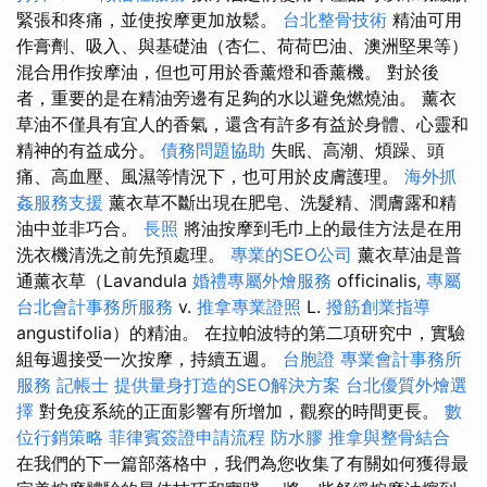
緊張和疼痛，並使按摩更加放鬆。
台北整骨技術
精油可用
作膏劑、吸入、與基礎油（杏仁、荷荷巴油、澳洲堅果等）
混合用作按摩油，但也可用於香薰燈和香薰機。 對於後
者，重要的是在精油旁邊有足夠的水以避免燃燒油。 薰衣
草油不僅具有宜人的香氣，還含有許多有益於身體、心靈和
精神的有益成分。
債務問題協助
失眠、高潮、煩躁、頭
痛、高血壓、風濕等情況下，也可用於皮膚護理。
海外抓
姦服務支援
薰衣草不斷出現在肥皂、洗髮精、潤膚露和精
油中並非巧合。
長照
將油按摩到毛巾上的最佳方法是在用
洗衣機清洗之前先預處理。
專業的SEO公司
薰衣草油是普
通薰衣草（Lavandula
婚禮專屬外燴服務
officinalis,
專屬
台北會計事務所服務
v.
推拿專業證照
L.
撥筋創業指導
angustifolia）的精油。 在拉帕波特的第二項研究中，實驗
組每週接受一次按摩，持續五週。
台胞證
專業會計事務所
服務
記帳士
提供量身打造的SEO解決方案
台北優質外燴選
擇
對免疫系統的正面影響有所增加，觀察的時間更長。
數
位行銷策略
菲律賓簽證申請流程
防水膠
推拿與整骨結合
在我們的下一篇部落格中，我們為您收集了有關如何獲得最