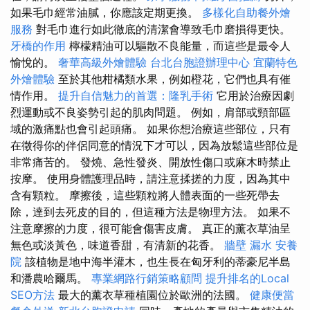
如果毛巾經常油膩，你應該定期更換。
多樣化自助餐外燴
服務
對毛巾進行如此徹底的清潔會導致毛巾磨損得更快。
牙橋的作用
檸檬精油可以驅散不良能量，而這些是最令人
愉悅的。
奢華高級外燴體驗
台北台胞證辦理中心
宜蘭特色
外燴體驗
至於其他柑橘類水果，例如橙花，它們也具有催
情作用。
提升自信魅力的首選：隆乳手術
它用於治療因劇
烈運動或不良姿勢引起的肌肉問題。 例如，肩部或頸部區
域的激痛點也會引起頭痛。 如果你想治療這些部位，只有
在徵得你的伴侶同意的情況下才可以，因為放鬆這些部位是
非常痛苦的。 發燒、急性發炎、開放性傷口或麻木時禁止
按摩。 使用身體護理品時，請注意揉搓的力度，因為其中
含有顆粒。 摩擦後，這些顆粒將人體表面的一些死帶去
除，達到去死皮的目的，但這種方法是物理方法。 如果不
注意摩擦的力度，很可能會傷害皮膚。 真正的薰衣草油呈
無色或淡黃色，味道香甜，有清新的花香。
牆壁 漏水
安養
院
該植物是地中海半灌木，也生長在匈牙利的蒂豪尼半島
和潘農哈爾馬。
專業網路行銷策略顧問
提升排名的Local
SEO方法
最大的薰衣草種植園位於歐洲的法國。
健康便當