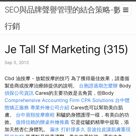
SEO與品牌聲譽管理的結合策略-數位
行銷
Je Tall Sf Marketing (315)
Sep 5, 2013
Cbd 油按摩 - 放鬆按摩的技巧 為了獲得最佳效果，請遵循
製造商或按摩治療師提供的說明。
台胞證過期怎麼辦
Body
偵探公司資訊
Cares的主要功效是去角質，但Body
Comprehensive Accounting Firm CPA Solutions
台中體
態矯正服務
專業外燴公司介紹
Cares也可以幫助美白肌
膚。
台中肩頸按摩療程
和驢奶身體護理一樣，有美白的功
效。
值得信賴的辦桌外燴推薦
它是從驢奶精華中提取，添
加天然杏仁身體乳。
漏水 打針撐多久
音波拉皮讓肌膚重現