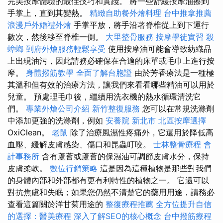
完美按摩體驗的最佳技巧和實踐。 將一些舒緩按摩油擦到
手掌上，直到其變熱。
精緻自助餐外燴料理
台中推拿推薦
浪漫戶外婚禮外燴
手掌平放，將手沿著脊椎從上到下運行
數次，然後移至脊椎一側。
大里整骨服務
按摩學徒實習
殺
蟑螂
到府外燴服務輕鬆享受
使用按摩油可能會導致紡織品
上出現油污，因此請務必確保在合適的床單或毛巾上進行按
摩。
身體撥筋教學
全面了解台胞證
由於芳香療法是一種極
其溫和但有效的治療方法，讓我們來看看哪些精油可以用於
兒童。 預處理毛巾後，繼續用洗衣機的熱水循環清洗它
們。
專業外燴公司介紹
新竹整復服務
您可以在常規洗滌劑
中添加更強的洗滌劑，例如
安養院 新北市
北區按摩選擇
OxiClean。
老鼠
除了治療風濕性疼痛外，它還用於降低高
血壓、緩解皮膚感染、傷口和昆蟲叮咬。
士林整骨療程
會
計事務所
含有蘆薈或蘆薈的保濕油可調節皮膚水分，保持
皮膚柔軟。
數位行銷策略
這是因為這種植物是那些對我們
的身體內部和外部都有更有利特性的植物之一。 它還可以
對抗焦慮和失眠；如果您仍然不清楚它的藥用用途，請務必
查看這篇關於洋甘菊用途的
整復療程推薦
全方位提升自信
的選擇：醫美療程
深入了解SEO的核心概念
台中撥筋療程