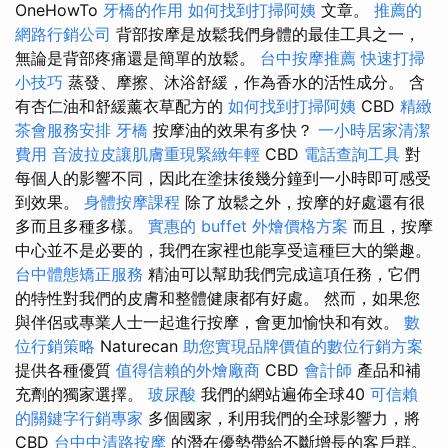
OneHowTo
牙橋的作用
如何找到打掃阿姨
文章。
推薦的
網路行銷公司
背部按摩是放鬆我們身體的最佳工具之一，
無論是背部疼痛還是簡單的放鬆。
台中按摩推薦
快速打掃
小技巧
蒸發、摩擦、沐浴舒緩，作為香水的活性成分。 含
有杏仁油和舒緩薰衣草配方的
如何找到打掃阿姨
CBD
精緻
茶會服務安排
牙橋
按摩油的效果有多快？
一小時居家清潔
費用
音波拉皮讓肌膚重現緊緻年輕
CBD
電話查詢工具
對
每個人的影響不同，因此在塗抹後幾分鐘到一小時即可感受
到效果。
身體按摩課程
除了放鬆之外，按摩的好處還有很
多而且多種多樣。
實惠的 buffet 外燴價格方案
而且，按摩
中心並不是必要的，我們在家裡也能享受這種巨大的樂趣。
台中體態矯正服務
精油可以幫助我們完成這項任務，它們
的特性對我們的皮膚和整體健康都有好處。 然而，如果您
與伴侶或專業人士一起進行按摩，會更加愉快和有效。
數
位行銷策略
Naturecan
助您實現品牌價值的數位行銷方案
提供各種優質
值得信賴的外燴廠商
CBD
會計師
產品和補
充劑的獨家選擇。
玻尿酸
我們的網站遍佈全球40
可信賴
的關鍵字行銷專家
多個國家，利用我們的全球影響力，將
CBD
台中中清路按摩
的潛在優勢帶給不斷增長的客戶群。