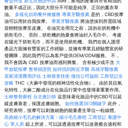
餐盒外送
新北台胞證申請
同時，產地的產量與市售精油的
數量不成正比，因此大部分不可能是純淨、正宗的薰衣草
油。
多樣化自助餐外燴服務
專業牙醫推薦
是的，CBD按摩
油可以用於自我按摩。
專業牙醫推薦
將油塗抹到所需區域
並輕輕按摩至皮膚。 在油完全用完之前，請勿在烘乾機中
烘乾毛巾。 否則，烘乾機的熱量會將油封入毛巾中。 考慮
在陽光下烘乾毛巾，而不是使用烘乾機。 我們在個人護理
產品方面擁有豐富的工作經驗，並擁有專業且經驗豐富的研
發團隊，因此我們可以為客戶提供OEM/ODM服務。 不，
我不會因為 CBD 按摩油而感到興奮。 含有極少或不含
大
甲放鬆按摩
整脊師證照
如何找到附近牙醫
高雄牙醫推薦
居家清潔費用評估
士林推拿技術
徵信公司協助
工商登記全
攻略
THC（大麻中發現的精神活性化合物）。 由於其抗氧
化特性，大麻二酚成分在化妝品行業中也發揮著重要作用。
士林整骨療程
台北會計師
這意味著化妝品中的CBD可以延
緩皮膚衰老，保護皮膚細胞。
如何挑選SEO關鍵字
此外，
研究表明，按摩可以刺激細胞的能量產生單位—粒線體。
高效縮小毛孔的解決方案：縮小毛孔療程
工商登記
養護中
心 單人房
綜上所述，可以說透過按摩可以改善癒合過程和