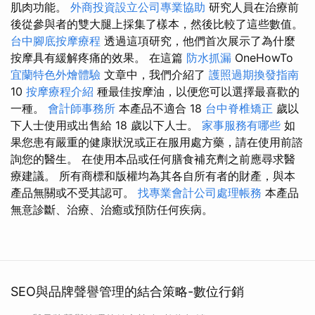
肌肉功能。
外商投資設立公司專業協助
研究人員在治療前
後從參與者的雙大腿上採集了樣本，然後比較了這些數值。
台中腳底按摩療程
透過這項研究，他們首次展示了為什麼
按摩具有緩解疼痛的效果。 在這篇
防水抓漏
OneHowTo
宜蘭特色外燴體驗
文章中，我們介紹了
護照過期換發指南
10
按摩療程介紹
種最佳按摩油，以便您可以選擇最喜歡的
一種。
會計師事務所
本產品不適合 18
台中脊椎矯正
歲以
下人士使用或出售給 18 歲以下人士。
家事服務有哪些
如
果您患有嚴重的健康狀況或正在服用處方藥，請在使用前諮
詢您的醫生。 在使用本品或任何膳食補充劑之前應尋求醫
療建議。 所有商標和版權均為其各自所有者的財產，與本
產品無關或不受其認可。
找專業會計公司處理帳務
本產品
無意診斷、治療、治癒或預防任何疾病。
SEO與品牌聲譽管理的結合策略-數位行銷