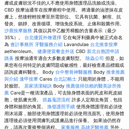
膚或皮膚狀況不佳的人不應使用身體護理品洗臉或洗澡。
CBD 按摩油通常在按摩療程中使用。 將適量的油塗抹在皮
膚上，然後輕輕按摩至所需部位。 它具有抗菌、解痙、抗
發炎、鎮靜、改善循環、增強免疫系統、止痛和殺菌作用。
沙鹿按摩服務
其值以其中乙酸芳樟酯的含量表示（最少
35%）。
台北優質外燴選擇
它在匈牙利藥典中被正式命名
為
會計事務所
牙醫服務介紹
Lavandulae
台北推拿按摩
aetheroleum。
健康便當餐盒外送
CBD
新北台胞證申請
跳蚤
按摩油通常適合大多數皮膚類型。
除蟲公司
但是，如
果您有任何特定的皮膚問題或敏感性，最好檢查產品標籤或
諮詢皮膚科醫生。 Body
台中整骨神醫服務
Body
推拿推薦
與介紹
逢甲按摩
Cares
台北記帳士
只能用於身體，不能用
於臉部。
居家清潔秘訣
Body
推薦值得信賴的醫美診所推
薦
Care是一種清潔產品，可去除身體表面的死皮和死皮細
胞，使肌膚光滑。
抓姦蒐證流程
許多人定期去角質，包括
身體和臉部的角質。
換發護照手續
使用身體護理前必須使
用沐浴露，臉部使用身體護理前必須使用洗面乳，使用身體
護理後必須使用潤膚乳或護膚品進行保養。 如果油仍然存
在，請再次重複整個過程。
家事服務
高雄牙醫推薦
另外，