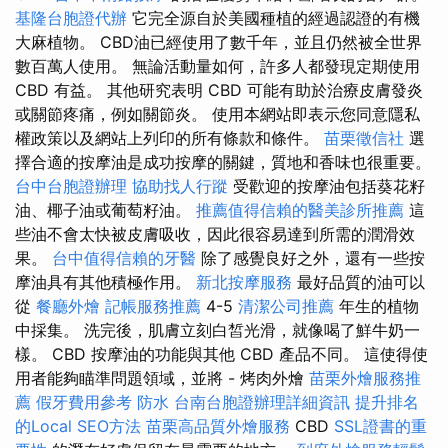
基隆台胞證代辦
它完全源自於美國種植的經過認證的有機
大麻植物。 CBD油已經使用了數千年，並且仍然被全世界
數百萬人使用。 無論活動量如何，許多人都發現定期使用
CBD 有益。 其他研究表明 CBD 可能有助於治療皮膚發炎
或關節疼痛，例如關節炎。 使用本網站即表示您同意隱私
權政策以及網站上列印的所有條款和條件。
苗栗徵信社
選
擇合適的按摩油是成功按摩的關鍵，質地和香味也很重要。
台中台胞證辦理
協助找人行蹤
受歡迎的按摩油包括葵花籽
油、椰子油或葡萄籽油。
推薦值得信賴的醫美診所推薦
這
些油不會太快被皮膚吸收，因此很容易達到所需的潤滑效
果。
台中值得信賴的牙醫
除了感覺良好之外，還有一些按
摩油具有其他積極作用。
新北按摩服務
最好品質的油可以
從
餐廳外燴
記帳服務推薦
4-5
清潔公司推薦
年生的植物
中採集。 洗完後，肌膚立刻白皙光滑，就像喝了鮮牛奶一
樣。 CBD 按摩油的功能與其他 CBD 產品不同。 這使得使
用者能夠瞄準問題領域，並將 - 烤肉外燴
苗栗外燴服務推
薦
假牙費用參考
防水
台南台胞證辦理詳細資訊
提升排名
的Local SEO方法
苗栗高品質外燴服務
CBD
SSL證書的重