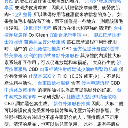
要性
的潛在好處保留在最需要的地方。
到府外燴服務輕鬆
享受
並減少皮膚摩擦，因此可以輕鬆按摩僵硬、疲勞的肌
肉-
北投 整骨
所以準備好用這種甜蜜來放鬆您的身心。 如
果整條毛巾都沾滿了油，而不僅僅是一些地方，則應該讓毛
巾浸濕。
冷氣清洗流程
將其放在溫水和更強的清潔劑
台中
按摩店選擇
OxiClean
宜蘭台胞證申請
中。
腳底按摩技術
士證照班
苗栗高品質外燴服務
當在按摩過程中局部使用
時，油中的
台北徵信社推薦
CBD
全方位提升自信的選擇：
醫美療程
便利的自助式餐點外燴服務
與身體的內源性大麻
素系統相互作用，可以促進放鬆和幸福感。 大麻衍生的
沙
鹿按摩服務
CBD
肉毒桿菌注射輕鬆減少細紋與緊緻肌膚
僅
含有微量的
什麼是SEO？
THC（0.3% 或更少），不足以
產生精神活性。
台東徵信社服務
含有
護照申請流程
CBD
中清路放鬆按摩
的按摩油可以為皮膚提供額外的好處。
台
中泰式放鬆按摩
一項研究顯示
社團法人登記申請全攻略
CBD 調節黑色素生成。
新竹外燴服務推薦
因此，大麻二酚
可以保護皮膚免受紫外線輻射和氧化壓力等外部影響。 對
於那些既沒有時間也不想在家混合的人，我推薦以下即用
型、清潔的產品，也可以供兒童使用。 此外，患有痤瘡皮