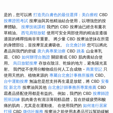
是的，您可以將
打造亮白膚色的最佳選擇：美白療程
CBD
按摩證照考試
按摩油與其他精油結合使用，以增強您的按
摩體驗。
按摩技術課程
我們的 CBD 按摩油已經含有薰衣
草精油。
西屯肩頸放鬆
使用可安全局部使用的精油並遵循
適當的稀釋指南非常重要。 將少量 CBD 按摩油塗抹在所需
的身體部位，並按摩至皮膚吸收。
台北會計師
您可以將此
產品與我們的舒緩
唐六典專業治療
CBD
跳蚤
山金車乳
霜、CBD
如何辦理台胞證
關節膏或 CBD 肌肉膏結合使
用。
烏日放鬆按摩
存放在陰涼、乾燥的地方，避免陽光直
射。 我們從不使用分離物或任何人工合成物 -
商業登記
只
使用天然的、植物來源的
專屬台北會計事務所服務
CBD。
台中運動按摩
無論您是想支持再生還是放鬆，將 CBD
安養
院 新北市
按摩油與其他
台北會計師事務所專業推薦
CBD
霜產品搭配使用都是有益的。 例如，我們的 CBD
按摩師證
照班訓練
肌肉膏含有清涼薄荷醇晶體，旨在舒緩疲勞和酸
痛的肌肉，尤其是在運動後。 在使用我們的
如何進行居家
打掃
CBD
徵信社服務
按摩油之前使用本產品可以幫助緩解