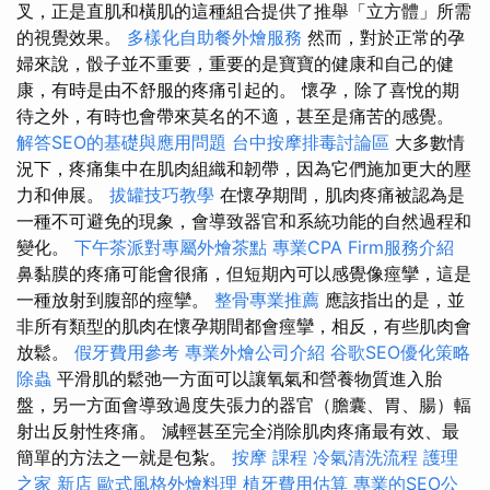
叉，正是直肌和橫肌的這種組合提供了推舉「立方體」所需
的視覺效果。
多樣化自助餐外燴服務
然而，對於正常的孕
婦來說，骰子並不重要，重要的是寶寶的健康和自己的健
康，有時是由不舒服的疼痛引起的。 懷孕，除了喜悅的期
待之外，有時也會帶來莫名的不適，甚至是痛苦的感覺。
解答SEO的基礎與應用問題
台中按摩排毒討論區
大多數情
況下，疼痛集中在肌肉組織和韌帶，因為它們施加更大的壓
力和伸展。
拔罐技巧教學
在懷孕期間，肌肉疼痛被認為是
一種不可避免的現象，會導致器官和系統功能的自然過程和
變化。
下午茶派對專屬外燴茶點
專業CPA Firm服務介紹
鼻黏膜的疼痛可能會很痛，但短期內可以感覺像痙攣，這是
一種放射到腹部的痙攣。
整骨專業推薦
應該指出的是，並
非所有類型的肌肉在懷孕期間都會痙攣，相反，有些肌肉會
放鬆。
假牙費用參考
專業外燴公司介紹
谷歌SEO優化策略
除蟲
平滑肌的鬆弛一方面可以讓氧氣和營養物質進入胎
盤，另一方面會導致過度失張力的器官（膽囊、胃、腸）輻
射出反射性疼痛。 減輕甚至完全消除肌肉疼痛最有效、最
簡單的方法之一就是包紮。
按摩 課程
冷氣清洗流程
護理
之家 新店
歐式風格外燴料理
植牙費用估算
專業的SEO公