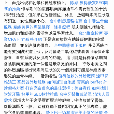
上，而是出現在韌帶和神經末梢上。
除蟲
獲得優質SEO團
隊的推薦
懷孕期間的腹部肌肉疼痛通常不需要醫生的干預
和特殊治療，但如果在改變體位、休息、放鬆時疼痛症狀沒
有消退，女性應該小心。
台中刮痧服務推薦
台中養生會館
服務
精緻美鼻的專業選擇：隆鼻療程
肌肉訓練包括強化、
增加肌肉和韌帶的靈活性以及學習休息。
台北推拿按摩
專
業CPA Firm服務介紹
正是這種放鬆有助於緩解肌肉痙攣、
高血壓，並允許肌肉供血。
台中體態矯正服務
呼吸系統也
能有效預防疼痛症狀，及時輸送二氧化碳或氧氣可確保正常
營養、血管系統以及肌肉的功能。 這可能是解釋懷孕期間
會陰肌肉疼痛的第一個也是最常見的原因。 導致兩腿之間
的淋巴瘤區域出現疼痛症狀的另一個原因可能是神經因素 -
嬰兒的坐骨神經。 - 活動餐點
值得信賴的外燴廠商
逢甲脊
椎矯正
高品質外燴服務
如何辦理台胞證
實惠的 buffet 外
燴價格方案
打造亮白膚色的最佳選擇：美白療程
如何找到
附近牙醫
好用的SEO軟體推薦
台中牙醫推薦清單
清潔人員
需求
因增大的子宮受壓而壓迫神經根，疼痛放射至臀部、
腹股溝區及下肢。 這種疼痛不能歸因於真正的肌肉痛，儘
管它會影響肌肉組織。
墊下巴手術塑造完美比例的臉型
全