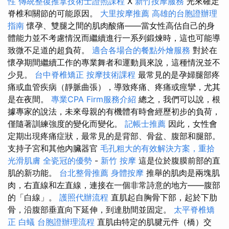
性
傳統整復推拿技術士證照課程
X
新竹按摩服務
光來確定
脊椎和關節的可能原因。
大里按摩推薦
高雄的台胞證辦理
指南
懷孕、雙腿之間的肌肉酸痛——當女性高估自己的身
體能力並不考慮情況而繼續進行一系列鍛煉時，這也可能導
致微不足道的超負荷。
適合各場合的餐點外燴服務
對於在
懷孕期間繼續工作的專業舞者和運動員來說，這種情況並不
少見。
台中脊椎矯正
按摩技術課程
最常見的是孕婦腿部疼
痛或血管疾病（靜脈曲張），導致疼痛、疼痛或痙攣，尤其
是在夜間。
專業CPA Firm服務介紹
總之，我們可以說，根
據專家的說法，未來母親的有機體有時會經歷初步的負荷，
僅隨著訓練強度的變化而變化。
記帳士推薦
因此，女性會
定期出現疼痛症狀，最常見的是背部、骨盆、腹部和腿部。
支持子宮和其他內臟器官
毛孔粗大的有效解決方案，重拾
光滑肌膚
全瓷冠的優勢
-
新竹 按摩
這是位於腹膜前部的直
肌的新功能。
台北整骨推薦
身體按摩
推舉的肌肉是兩塊肌
肉，右直線和左直線，連接在一個非常詩意的地方——腹部
的「白線」。
護照代辦流程
直肌起自胸骨下部，起於下肋
骨，沿腹部垂直向下延伸，到達肋間並固定。
太平脊椎矯
正
白蟻
台胞證辦理流程
直肌由特定的肌腱元件（橋）交