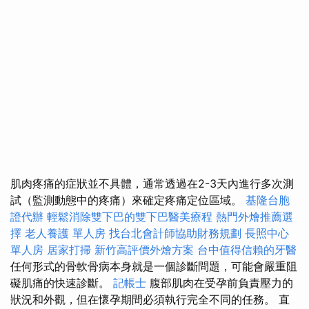
肌肉疼痛的症狀並不具體，通常透過在2-3天內進行多次測
試（監測動態中的疼痛）來確定疼痛定位區域。
基隆台胞
證代辦
輕鬆消除雙下巴的雙下巴醫美療程
熱門外燴推薦選
擇
老人養護 單人房
找台北會計師協助財務規劃
長照中心
單人房
居家打掃
新竹高評價外燴方案
台中值得信賴的牙醫
任何形式的骨軟骨病本身就是一個診斷問題，可能會嚴重阻
礙肌痛的快速診斷。
記帳士
腹部肌肉在受孕前負責壓力的
狀況和外觀，但在懷孕期間必須執行完全不同的任務。 直