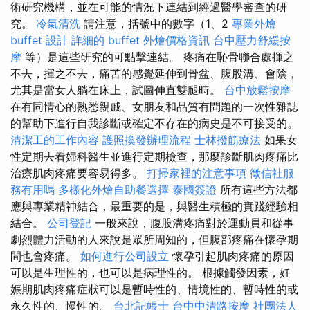
術研究機構，並在可能的情況下連結到經過醫學審查的研
究。
冷氣清洗
請注意，括號中的數字（1、2
專業外燴
buffet 設計
詳細的 buffet 外燴價格資訊
台中壓力舒緩按
摩
等）是這些研究的可點擊連結。 疼痛在恥骨聯合處揮之
不去，揮之不去，痛苦的感覺延伸到骨盆、腹股溝、會陰，
尤其是當女人躺在床上，試圖伸直雙腿時。
台中放鬆按摩
在有同情心的熟悉親戚、女朋友和品質有問題的一次性雜誌
的幫助下進行自我診斷或確定不存在的病史是不可接受的。
清潔工的工作內容
護照換發辦理流程
士林撥筋療法
如果女
性定期去看婦科醫生並進行定期檢查，那麼診斷肌肉疼痛比
治療肌肉疼痛要容易得多。
打掃家裡的注意事項
徵信社服
務有用嗎
多樣化外燴自助餐選擇
泰國簽證
所有這些方法都
應與專業精神結合，最重要的是，與醫生積極的實踐經驗相
結合。
公司登記
一般來說，腹股溝疼痛對於運動員和從事
劇烈體力活動的人來說是眾所周知的，但腹部疼痛在懷孕期
間也會疼痛。
如何進行公司設立
懷孕引起肌肉疼痛的原因
可以是生理性的，也可以是病理性的。 根據觸發因素，妊
娠期肌肉疼痛症狀可以是暫時性的、情境性的、暫時性的或
永久性的、慢性的。
台北記帳士
台中中清路按摩
社團法人