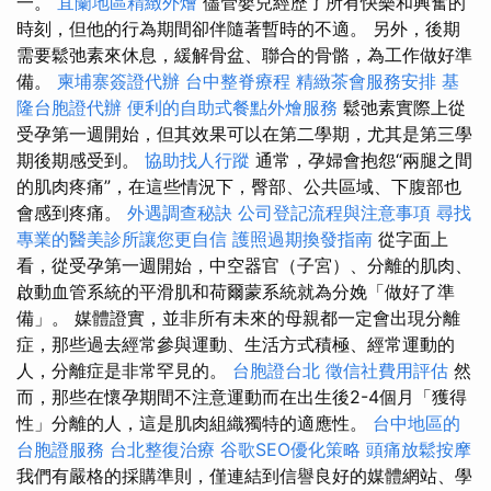
一。
宜蘭地區精緻外燴
儘管嬰兒經歷了所有快樂和興奮的
時刻，但他的行為期間卻伴隨著暫時的不適。 另外，後期
需要鬆弛素來休息，緩解骨盆、聯合的骨骼，為工作做好準
備。
柬埔寨簽證代辦
台中整脊療程
精緻茶會服務安排
基
隆台胞證代辦
便利的自助式餐點外燴服務
鬆弛素實際上從
受孕第一週開始，但其效果可以在第二學期，尤其是第三學
期後期感受到。
協助找人行蹤
通常，孕婦會抱怨“兩腿之間
的肌肉疼痛”，在這些情況下，臀部、公共區域、下腹部也
會感到疼痛。
外遇調查秘訣
公司登記流程與注意事項
尋找
專業的醫美診所讓您更自信
護照過期換發指南
從字面上
看，從受孕第一週開始，中空器官（子宮）、分離的肌肉、
啟動血管系統的平滑肌和荷爾蒙系統就為分娩「做好了準
備」。 媒體證實，並非所有未來的母親都一定會出現分離
症，那些過去經常參與運動、生活方式積極、經常運動的
人，分離症是非常罕見的。
台胞證台北
徵信社費用評估
然
而，那些在懷孕期間不注意運動而在出生後2-4個月「獲得
性」分離的人，這是肌肉組織獨特的適應性。
台中地區的
台胞證服務
台北整復治療
谷歌SEO優化策略
頭痛放鬆按摩
我們有嚴格的採購準則，僅連結到信譽良好的媒體網站、學