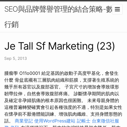
SEO與品牌聲譽管理的結合策略-數位
行銷
Je Tall Sf Marketing (23)
Sep 5, 2013
腫瘤學 O11o0001 給定基因的啟動子高度甲基化，會發生
什麼 骨盆底襯有三層肌肉組織和筋膜，支撐著生殖系統的
幾乎所有器官以及腹部器官。 子宮尺寸的增加會導致環形
韌帶拉伸，自然會導致腹部疼痛。 診斷懷孕期間的肌肉以
及確定非孕婦肌痛的根本原因也很困難。 未來母親身體的
這種普遍轉變確實會引起各種強度的不適，特別是如果女性
在懷孕前不厭倦體能訓練、增強肌肉纖維、支持身體形態的
話。
商業登記
使用WordPress建站
記帳士
台東徵信社服