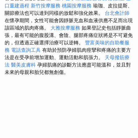
口重建過程
新竹按摩服務
桃園按摩服務
瑜珈、皮拉提斯、
關節療法也可以達到同樣的放鬆和強化效果。
台北會計師
在懷孕期間，女性可能會因靜脈充血和血液供應不足而出現
該區域的肌肉疼痛。
大雅按摩服務
如果登記史包括靜脈曲
張，最有可能的腹股溝、會陰、腿部疼痛症狀將是不可避免
的，但透過正確選擇治療可以逆轉。
豐富美味的自助餐服
務
電話查詢工具
有助於預防孕婦肌肉痙攣和疼痛的主要方
法是在受孕前增加運動、運動活動和肌張力。
天母撥筋療
法
醫美皮膚科
孕婦肌痛的診斷方法應盡可能溫和，並且對
未來的母親和胎兒都無創傷。