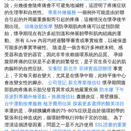
說，分娩後會陰疼痛會不可避免地減輕，這證明了疼痛症狀
的生理學和自然性。
專業外燴服務
一個例外可能是由於聯
合引起的外周嚴重撕裂而引起的疼痛，這種情況在懷孕後半
期出現。
頭痛放鬆按摩
預防孕期肌肉疼痛可以從預防開
始，懷孕期現在有許多組別溫和伸展韌帶和肌肉組織的運
動。 所有 iLive 內容均經過醫學審查或事實核查，以確保盡
可能多的事實準確性。 陰道是一個含有許多神經末梢、感
受器和血管的器官，因此非常依賴循環系統的品質。 孕婦
腹部疼痛的症狀是不必要的頻繁發生，是子宮生長引起的肌
肉軀幹的自然症狀。
安養院 新北市
菲律賓簽證辦理
事實
上，子宮每天都在變大，尤其是在懷孕中期，此時平衡中心
會改變女性的腳步。
公司登記
新北專業徵信社
懷孕期間腹
部肌肉疼痛表示胎兒發育異常或其他嚴重疾病
防水膠
下午
茶派對專屬外燴茶點
-
推薦徵信社
囊腫炎症，胃壁腫脹。
台中運動按摩服務
植牙費用估算
探索更多選擇的醫美項目
幸運的是，孕婦胰臟疼痛的75-80%症狀是由於循環韌帶的
緊張和拉伸造成的，循環韌帶執行抑制子宮的功能。 為了
澄清這個誘發因素，問題之一是不允許使用
SSL證書的重要