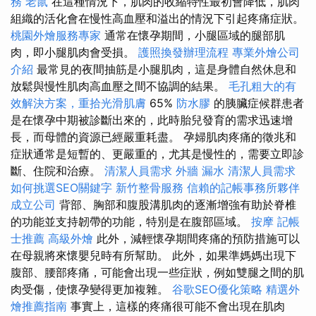
務
老鼠
在這種情況下，肌肉的收縮特性最初會降低，肌肉
組織的活化會在慢性高血壓和溢出的情況下引起疼痛症狀。
桃園外燴服務專家
通常在懷孕期間，小腿區域的腿部肌
肉，即小腿肌肉會受損。
護照換發辦理流程
專業外燴公司
介紹
最常見的夜間抽筋是小腿肌肉，這是身體自然休息和
放鬆與慢性肌肉高血壓之間不協調的結果。
毛孔粗大的有
效解決方案，重拾光滑肌膚
65%
防水膠
的胰臟症候群患者
是在懷孕中期被診斷出來的，此時胎兒發育的需求迅速增
長，而母體的資源已經嚴重耗盡。 孕婦肌肉疼痛的徵兆和
症狀通常是短暫的、更嚴重的，尤其是慢性的，需要立即診
斷、住院和治療。
清潔人員需求
外牆 漏水
清潔人員需求
如何挑選SEO關鍵字
新竹整骨服務
信賴的記帳事務所夥伴
成立公司
背部、胸部和腹股溝肌肉的逐漸增強有助於脊椎
的功能並支持韌帶的功能，特別是在腹部區域。
按摩
記帳
士推薦
高級外燴
此外，減輕懷孕期間疼痛的預防措施可以
在母親將來懷嬰兒時有所幫助。 此外，如果準媽媽出現下
腹部、腰部疼痛，可能會出現一些症狀，例如雙腿之間的肌
肉受傷，使懷孕變得更加複雜。
谷歌SEO優化策略
精選外
燴推薦指南
事實上，這樣的疼痛很可能不會出現在肌肉