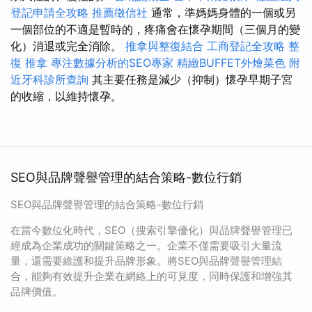
登記申請全攻略
推薦徵信社
通常，準媽媽身體的一個或另
一個部位的不適是暫時的，疼痛會在懷孕期間（三個月的變
化）消退或完全消除。
推拿與整復結合
工商登記全攻略
整
復 推拿
專注數據分析的SEO專家
精緻BUFFET外燴菜色
附
近牙科診所查詢
其主要任務是減少（抑制）懷孕早期子宮
的收縮，以維持懷孕。
SEO與品牌聲譽管理的結合策略-數位行銷
SEO與品牌聲譽管理的結合策略-數位行銷
在當今數位化時代，SEO（搜索引擎優化）與品牌聲譽管理已
經成為企業成功的關鍵策略之一。企業不僅需要吸引大量流
量，還需要維護和提升品牌形象。將SEO與品牌聲譽管理結
合，能夠有效提升企業在網絡上的可見度，同時保護和增強其
品牌價值。