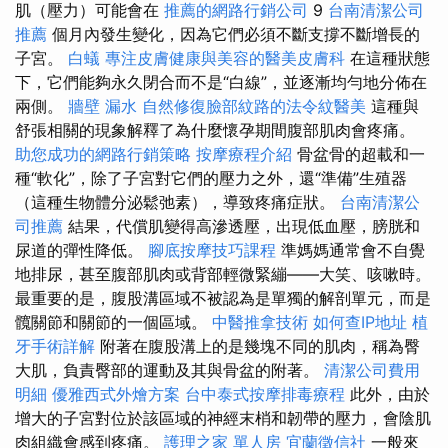
肌（壓力）可​​能會在
推薦的網路行銷公司
9
台南清潔公司
推薦
個月內發生變化，因為它們必須不斷支撐不斷增長的
子宮。
白蟻
專注皮膚健康與美容的醫美皮膚科
在這種狀態
下，它們能夠永久閉合而不是“白線”，並逐漸均勻地分佈在
兩側。
牆壁 漏水
自然修復臉部紋路的法令紋醫美
這種與
舒張相關的現象解釋了為什麼懷孕期間腹部肌肉會疼痛。
助您成功的網路行銷策略
按摩療程介紹
骨盆骨的超載和一
種“軟化”，除了子宮對它們的壓力之外，還“準備”生殖器
（這種生物體分泌鬆弛素），導致疼痛症狀。
台南清潔公
司推薦
結果，代償肌變得高滲透壓，出現低血壓，膀胱和
尿道的彈性降低。
腳底按摩技巧課程
準媽媽通常會不自覺
地排尿，甚至腹部肌肉或背部輕微緊繃——大笑、咳嗽時。
最重要的是，腹股溝區域不被認為是單獨的解剖單元，而是
髖關節和關節的一個區域。
中醫推拿技術
如何查IP地址
植
牙手術詳解
附著在腹股溝上的是幾塊不同的肌肉，稱為臀
大肌，負責臀部的運動及其與骨盆的附著。
清潔公司費用
明細
優雅西式外燴方案
台中泰式按摩排毒療程
此外，由於
增大的子宮對位於該區域的神經末梢和韌帶的壓力，會陰肌
肉組織會感到疼痛。
護理之家 單人房
宜蘭徵信社
一般來