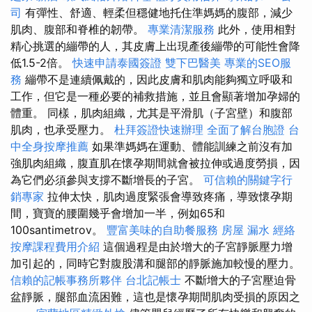
司
有彈性、舒適、輕柔但穩健地托住準媽媽的腹部，減少
肌肉、腹部和脊椎的韌帶。
專業清潔服務
此外，使用相對
精心挑選的繃帶的人，其皮膚上出現產後繃帶的可能性會降
低1.5-2倍。
快速申請泰國簽證
雙下巴醫美
專業的SEO服
務
繃帶不是連續佩戴的，因此皮膚和肌肉能夠獨立呼吸和
工作，但它是一種必要的補救措施，並且會顯著增加孕婦的
體重。 同樣，肌肉組織，尤其是平滑肌（子宮壁）和腹部
肌肉，也承受壓力。
杜拜簽證快速辦理
全面了解台胞證
台
中全身按摩推薦
如果準媽媽在運動、體能訓練之前沒有加
強肌肉組織，腹直肌在懷孕期間就會被拉伸或過度勞損，因
為它們必須參與支撐不斷增長的子宮。
可信賴的關鍵字行
銷專家
拉伸太快，肌肉過度緊張會導致疼痛，導致懷孕期
間，寶寶的腰圍幾乎會增加一半，例如65和
100santimetrov。
豐富美味的自助餐服務
房屋 漏水
經絡
按摩課程費用介紹
這個過程是由於增大的子宮靜脈壓力增
加引起的，同時它對腹股溝和腿部的靜脈施加較慢的壓力。
信賴的記帳事務所夥伴
台北記帳士
不斷增大的子宮壓迫骨
盆靜脈，腿部血流困難，這也是懷孕期間肌肉受損的原因之