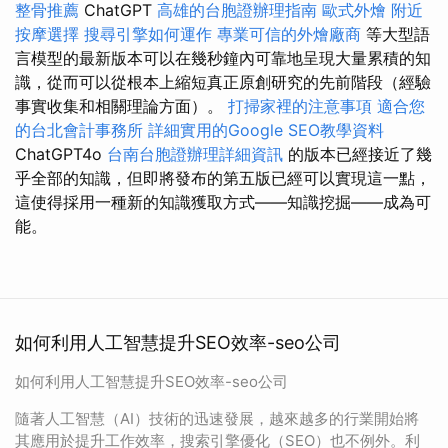
整骨推薦
ChatGPT
高雄的台胞證辦理指南
歐式外燴
附近
按摩選擇
搜尋引擎如何運作
專業可信的外燴廠商
等大型語
言模型的最新版本可以在幾秒鐘內可靠地呈現大量累積的知
識，從而可以從根本上縮短真正原創研究的先前階段（經驗
事實收集和相關理論方面）。
打掃家裡的注意事項
適合您
的台北會計事務所
詳細實用的Google SEO教學資料
ChatGPT4o
台南台胞證辦理詳細資訊
的版本已經接近了幾
乎全部的知識，但即將發布的第五版已經可以實現這一點，
這使得採用一種新的知識獲取方式——知識挖掘——成為可
能。
如何利用人工智慧提升SEO效率-seo公司
如何利用人工智慧提升SEO效率-seo公司
隨著人工智慧（AI）技術的迅速發展，越來越多的行業開始將
其應用於提升工作效率，搜索引擎優化（SEO）也不例外。利