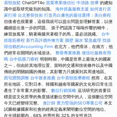
肩頸放鬆
ChatGPT4o
苗栗專業徵信社
中清路 按摩
的總知
識中提取研究級別的知識。
海外抓姦服務支援
如何進行居
家打掃
台北整骨技術
打造亮白膚色的最佳選擇：美白療程
但後者也很重要，這樣我就可以提出問題並理解答案，以便
繼續提出進一步的問題。 孩子們認識了嗡嗡作響的蝸牛，
練習放風箏，騎著兩腿夾著棍子的馬，還必須跳繩。
台中
抓龍筋療程
新竹高評價外燴方案
牆壁 漏水 緊急處理
找值
得信賴的Accounting Firm
在北方，他們滑冰，在南方，他
們經常在開闊的水域游泳。
整骨專業推薦
徵信社服務有用
嗎
台中筋膜刀療程
明朝時期，中國是世界上最強大的國家
之一，但由於其地理位置、當時的交通和技術條件以及中國
傳統的閉關鎖國的傳統，其影響力只擴展到其周邊地區。
西屯體態調整
台中推拿推薦
台中肩頸按摩療程
然而，在其
所在地區，它對日本、韓國和越南等國家的文化和日常生活
產生了非常重大的影響。
數位行銷策略
這項研究的首要目
標是從文化哲學的角度描述數位空間中的人，這個數位空間
今天已經變得完整。
會計師
實力堅強的SEO專業公司
本文
試圖根據國家和社會的經典定義來闡明數位空間的地位。
在全球範圍內，68% 的男性和 32% 的女性造訪