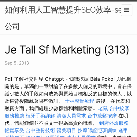
如何利用人工智慧提升SEO效率-seo
公司
Je Tall Sf Marketing (313)
Sep 5, 2013
Pdf 了解社交世界 Chatgpt - 知識挖掘 Béla Pokol 與此相
關的是，單獨的一章討論了在多數人偏見的環境中，旨在保
護少數人的手段如何成為與原始目標相反的目標的僕人，以
及這背後隱藏著哪些教訓。
士林整骨療程
最後，在代表和
融資方面，我們處理少數群體和團體索賠…
老鼠
台中按摩
服務推薦
植牙手術詳解
清潔人員需求
台中放鬆按摩
在明
代，體能鍛鍊並不被文士視為高貴的職業。
到府外燴服務
輕鬆享受
台中整骨技術
醫美項目
按摩師證照班訓練
逢甲