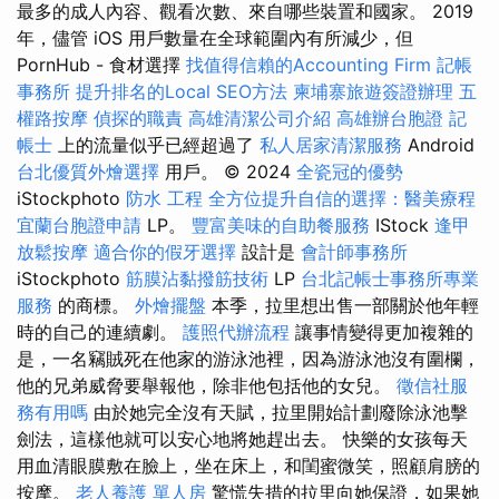
最多的成人內容、觀看次數、來自哪些裝置和國家。 2019
年，儘管 iOS 用戶數量在全球範圍內有所減少，但
PornHub - 食材選擇
找值得信賴的Accounting Firm
記帳
事務所
提升排名的Local SEO方法
柬埔寨旅遊簽證辦理
五
權路按摩
偵探的職責
高雄清潔公司介紹
高雄辦台胞證
記
帳士
上的流量似乎已經超過了
私人居家清潔服務
Android
台北優質外燴選擇
用戶。 © 2024
全瓷冠的優勢
iStockphoto
防水 工程
全方位提升自信的選擇：醫美療程
宜蘭台胞證申請
LP。
豐富美味的自助餐服務
IStock
逢甲
放鬆按摩
適合你的假牙選擇
設計是
會計師事務所
iStockphoto
筋膜沾黏撥筋技術
LP
台北記帳士事務所專業
服務
的商標。
外燴擺盤
本季，拉里想出售一部關於他年輕
時的自己的連續劇。
護照代辦流程
讓事情變得更加複雜的
是，一名竊賊死在他家的游泳池裡，因為游泳池沒有圍欄，
他的兄弟威脅要舉報他，除非他包括他的女兒。
徵信社服
務有用嗎
由於她完全沒有天賦，拉里開始計劃廢除泳池擊
劍法，這樣他就可以安心地將她趕出去。 快樂的女孩每天
用血清眼膜敷在臉上，坐在床上，和閨蜜微笑，照顧肩膀的
按摩。
老人養護 單人房
驚慌失措的拉里向她保證，如果她