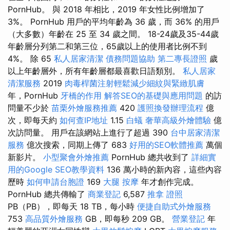
PornHub。 與 2018 年相比，2019 年女性比例增加了
3%。 PornHub 用戶的平均年齡為 36 歲，而 36% 的用戶
（大多數）年齡在 25 至 34 歲之間。 18-24歲及35-44歲
年齡層分列第二和第三位，65歲以上的使用者比例不到
4%。 除 65
私人居家清潔
債務問題協助
第二專長證照
歲
以上年齡層外，所有年齡層都最喜歡日語類別。
私人居家
清潔服務
2019
肉毒桿菌注射輕鬆減少細紋與緊緻肌膚
年，PornHub
牙橋的作用
解答SEO的基礎與應用問題
的訪
問量不少於
苗栗外燴服務推薦
420
護照換發辦理流程
億
次，即每天約
如何查IP地址
1.15
白蟻
奢華高級外燴體驗
億
次訪問量。 用戶在該網站上進行了超過 390
台中居家清潔
服務
億次搜索，同期上傳了 683
好用的SEO軟體推薦
萬個
新影片。
小型聚會外燴推薦
PornHub 總共收到了
詳細實
用的Google SEO教學資料
136 萬小時的新內容，這些內容
歷時
如何申請台胞證
169
大腿 按摩
年才創作完成。
PornHub 總共傳輸了
商業登記
6,587
推拿 證照
PB（PB），即每天 18 TB，每小時
便捷自助式外燴服務
753
高品質外燴服務
GB，即每秒 209 GB。
營業登記
年