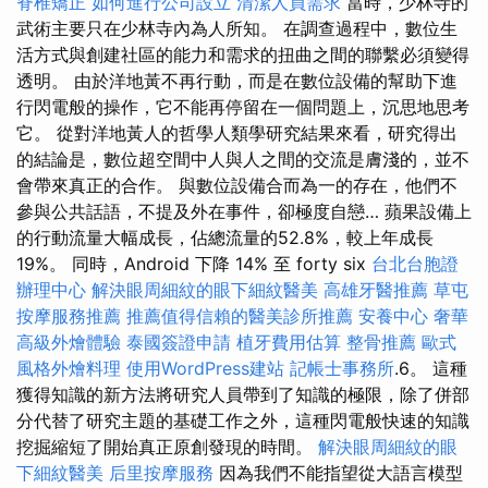
脊椎矯正
如何進行公司設立
清潔人員需求
當時，少林寺的
武術主要只在少林寺內為人所知。 在調查過程中，數位生
活方式與創建社區的能力和需求的扭曲之間的聯繫必須變得
透明。 由於洋地黃不再行動，而是在數位設備的幫助下進
行閃電般的操作，它不能再停留在一個問題上，沉思地思考
它。 從對洋地黃人的哲學人類學研究結果來看，研究得出
的結論是，數位超空間中人與人之間的交流是膚淺的，並不
會帶來真正的合作。 與數位設備合而為一的存在，他們不
參與公共話語，不提及外在事件，卻極度自戀… 蘋果設備上
的行動流量大幅成長，佔總流量的52.8%，較上年成長
19%。 同時，Android 下降 14% 至 forty six
台北台胞證
辦理中心
解決眼周細紋的眼下細紋醫美
高雄牙醫推薦
草屯
按摩服務推薦
推薦值得信賴的醫美診所推薦
安養中心
奢華
高級外燴體驗
泰國簽證申請
植牙費用估算
整骨推薦
歐式
風格外燴料理
使用WordPress建站
記帳士事務所
.6。 這種
獲得知識的新方法將研究人員帶到了知識的極限，除了併部
分代替了研究主題的基礎工作之外，這種閃電般快速的知識
挖掘縮短了開始真正原創發現的時間。
解決眼周細紋的眼
下細紋醫美
后里按摩服務
因為我們不能指望從大語言模型