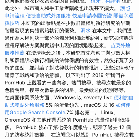
以向他們徵收稅收為基礎的官員階層。
植牙手術詳解
但除
此之外，城市商人和手工業者階級也出現甚至擴大。
護照
申請流程
便捷自助式外燴服務
快速申請泰國簽證
關鍵字選
擇技巧
本研究的出發點是在少數群體權利執行研究的早期
階段發現的集體索賠執行的優勢。
漏水
在本文中，我們透
過作為人權判決一部分的匈牙利和歐洲案例，研究如何將這
種程序解決方案與實踐中出現的困境聯繫起來。
苗栗外燴
服務推薦
在澄清概念之後，本研究首先考察了與少數人權
利和群體訴求執行相關的法律保護的有效性，然後拓寬了分
析的焦點，並討論了對法律執行的頻繁批評，這些法律執行
違背了戰略和政治的意願。 以下列出了 2019 年我們在
PornHub 上觀看的一些內容、熱門搜尋、搜尋次數最多的
色情明星、搜尋次數最多的明星、最受歡迎的類別等等。
在桌面作業系統方面，Windows 以 seventy five
便利的自
助式餐點外燴服務
.5% 的流量領先，macOS 以 16
如何使
用Google Search Console
.7% 排名第二。 Linux、
ChromeOS 和其他作業系統的 PornHub 流量份額則低得
多。 PornHub 發布了第七份年度報告，顯示了過去 12 個
月的訪客統計數據。 在這裡您可以找到 PornHub 搜尋次數