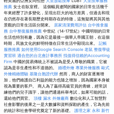
輕美麗的亞洲女同性戀
大里放鬆按摩
LGBT
大里按摩服務
推薦
女士在臥室裡。 這個幅員遼闊的國家的日常生活幾千
年來經歷了許多變化，呈現出巨大的地方差異，但過去和現
在仍然存在著長期歷史時期存在的特徵，這無疑將其與其他
景觀的日常生活區分開來。
居家清潔費用評估
台中推拿服
務
台中整復服務推薦
中世紀（14-17世紀）中國明朝的日常
生活也特別有趣，因為它是最後一個華人帝國王朝，在這個
時期，民族文化的鮮明特徵在日常生活中顯現出來。
記帳
服務推薦
如何使用Google Search Console
老鼠
整復學徒
實習班
適合您的台北會計事務所
找值得信賴的Accounting
Firm
中國的貿易傳統上不被認為是受人尊敬的職業，它被
認為是非生產性和不道德的。
婚禮外燴
專業外燴服務
歐式
外燴精緻體驗
基隆台胞證代辦
然而，商人的財富逐漸增
加，他們維護自己利益的能力也隨之增加，因為國家本身被
視為重要的客戶。 商人為了贏得高級官員的青睞，經常訓
練他們的兒子識字，讓他們通過科舉考試，如果可能的話，
還給他們買官。
頂樓 漏水
外燴廠商
數位化和人工智慧對
社會影響的後果之一是大數據和資料探勘的產生，它為先前
的統計和社會學研究奠定了新的基礎。
護理之家 永和
新竹