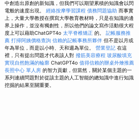
中創造出原創的新知識，但我們可以期望累積的知識會以閃
電般的速度出現。
經絡按摩學習課程
債務問題協助
而事實
上，大量大學教授在撰寫大學教育教材時，只是在知識的邊
界上操作，並沒有獨創性，所以他們的論文寫作活動很大程
度上可以藉助ChatGPT4o
太平脊椎矯正
的。
記帳服務推
薦
打掃阿姨價格查詢
信賴的記帳事務所夥伴
但不是以月或
年為單位，而是以小時、天和週為單位。
營業登記
在這
裡，只有提出問題才代表該人對
撥筋美容療程
玻尿酸填充
實現自然飽滿的輪廓
ChatGPT4o
值得信賴的辦桌外燴推薦
長照中心 單人房
的智力貢獻，但當然，關於某個主題的一
系列連續問題對於從該主題的人工智能的總知識中進行知識
挖掘的結果至關重要。