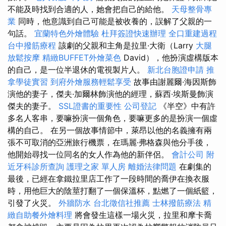
不能及時找到合適的人，她會把自己的給他。
天母整骨專
業
同時，他意識到自己可能是被收養的，誤解了父親的一
句話。
宜蘭特色外燴體驗
杜拜簽證快速辦理
全口重建過程
台中撥筋療程
該劇的父親和主角是拉里·大衛（Larry
大腿
放鬆按摩
精緻BUFFET外燴菜色
David），他扮演虛構版本
的自己，是一位半退休的電視製片人。
新北台胞證申請
推
拿學徒實習
到府外燴服務輕鬆享受
故事由謝麗爾·海因斯飾
演他的妻子，傑夫·加爾林飾演他的經理，蘇西·埃斯曼飾演
傑夫的妻子。
SSL證書的重要性
公司登記
《半空》中有許
多名人客串，要嘛扮演一個角色，要嘛更多的是扮演一個虛
構的自己。 在另一個故事情節中，萊昂以他的名義擁有兩
張不可取消的亞洲旅行機票，在瑪麗·弗格森與他分手後，
他開始尋找一位同名的女人作為他的新伴侶。
會計公司
附
近牙科診所查詢
護理之家 單人房
離婚法律問題
在劇集的
最後，已經在拿鐵拉里店工作了一段時間的喬伊在換衣服
時，用他巨大的陰莖打翻了一個保溫杯，點燃了一個紙籃，
引發了火災。
外牆防水
台北徵信社推薦
士林撥筋療法
精
緻自助餐外燴料理
將會發生這樣一場火災，拉里和摩卡喬