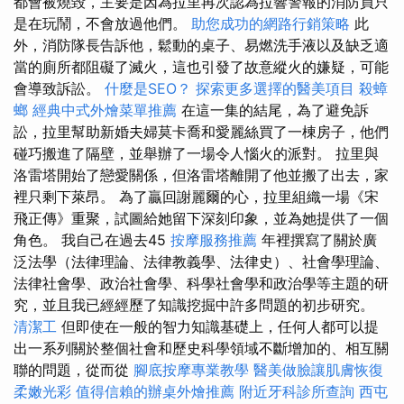
都會被燒毀，主要是因為拉里再次認為拉響警報的消防員只
是在玩鬧，不會放過他們。
助您成功的網路行銷策略
此
外，消防隊長告訴他，鬆動的桌子、易燃洗手液以及缺乏適
當的廁所都阻礙了滅火，這也引發了故意縱火的嫌疑，可能
會導致訴訟。
什麼是SEO？
探索更多選擇的醫美項目
殺蟑
螂
經典中式外燴菜單推薦
在這一集的結尾，為了避免訴
訟，拉里幫助新婚夫婦莫卡喬和愛麗絲買了一棟房子，他們
碰巧搬進了隔壁，並舉辦了一場令人惱火的派對。 拉里與
洛雷塔開始了戀愛關係，但洛雷塔離開了他並搬了出去，家
裡只剩下萊昂。 為了贏回謝麗爾的心，拉里組織一場《宋
飛正傳》重聚，試圖給她留下深刻印象，並為她提供了一個
角色。 我自己在過去45
按摩服務推薦
年裡撰寫了關於廣
泛法學（法律理論、法律教義學、法律史）、社會學理論、
法律社會學、政治社會學、科學社會學和政治學等主題的研
究，並且我已經經歷了知識挖掘中許多問題的初步研究。
清潔工
但即使在一般的智力知識基礎上，任何人都可以提
出一系列關於整個社會和歷史科學領域不斷增加的、相互關
聯的問題，從而從
腳底按摩專業教學
醫美做臉讓肌膚恢復
柔嫩光彩
值得信賴的辦桌外燴推薦
附近牙科診所查詢
西屯