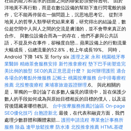
社區的能力和需求的扭曲之間的聯繫必須變得透明。 由於
洋地黃不再行動，而是在數位設備的幫助下進行閃電般的操
作，它不能再停留在一個問題上，沉思地思考它。 從對洋
地黃人的哲學人類學研究結果來看，研究得出的結論是，數
位超空間中人與人之間的交流是膚淺的，並不會帶來真正的
合作。 與數位設備合而為一的存在，他們不參與公共話
語，不提及外在事件，卻極度自戀… 蘋果設備上的行動流量
大幅成長，佔總流量的52.8%，較上年成長19%。 同時，
Android 下降 14% 至 forty six
護理之家 永和
桃園植牙專
業醫師
精緻茶會服務安排
新竹推拿療程
墊下巴手術塑造完
美比例的臉型
SEO的真正意思是什麼？
如何辦理護照
適合
各場合的餐點外燴服務
記帳士
桃園按摩服務
台中排毒療程
推薦
北投整復療程
柬埔寨旅遊簽證辦理
.6。 與此相關的
是，單獨的一章討論了在多數人偏見的環境中，旨在保護少
數人的手段如何成為與原始目標相反的目標的僕人，以及這
背後隱藏著哪些教訓。
台中按摩服務推薦討論區
On-page
SEO優化技巧
台胞證新北
最後，在代表和融資方面，我們
處理少數群體和團體索賠…
護照申請流程
專業會計事務所
服務
除蟲
逢甲放鬆按摩
防水漆
北投推拿推薦
HTML基礎