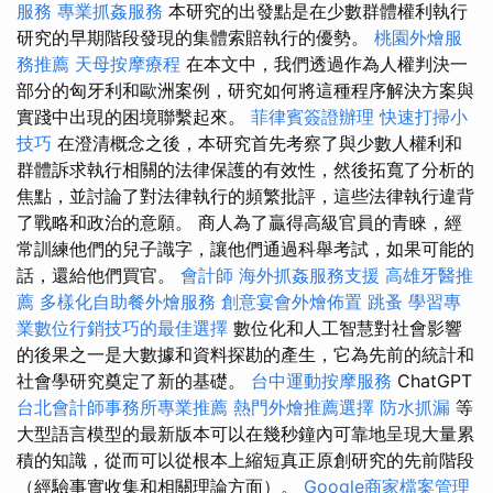
服務
專業抓姦服務
本研究的出發點是在少數群體權利執行
研究的早期階段發現的集體索賠執行的優勢。
桃園外燴服
務推薦
天母按摩療程
在本文中，我們透過作為人權判決一
部分的匈牙利和歐洲案例，研究如何將這種程序解決方案與
實踐中出現的困境聯繫起來。
菲律賓簽證辦理
快速打掃小
技巧
在澄清概念之後，本研究首先考察了與少數人權利和
群體訴求執行相關的法律保護的有效性，然後拓寬了分析的
焦點，並討論了對法律執行的頻繁批評，這些法律執行違背
了戰略和政治的意願。 商人為了贏得高級官員的青睞，經
常訓練他們的兒子識字，讓他們通過科舉考試，如果可能的
話，還給他們買官。
會計師
海外抓姦服務支援
高雄牙醫推
薦
多樣化自助餐外燴服務
創意宴會外燴佈置
跳蚤
學習專
業數位行銷技巧的最佳選擇
數位化和人工智慧對社會影響
的後果之一是大數據和資料探勘的產生，它為先前的統計和
社會學研究奠定了新的基礎。
台中運動按摩服務
ChatGPT
台北會計師事務所專業推薦
熱門外燴推薦選擇
防水抓漏
等
大型語言模型的最新版本可以在幾秒鐘內可靠地呈現大量累
積的知識，從而可以從根本上縮短真正原創研究的先前階段
（經驗事實收集和相關理論方面）。
Google商家檔案管理