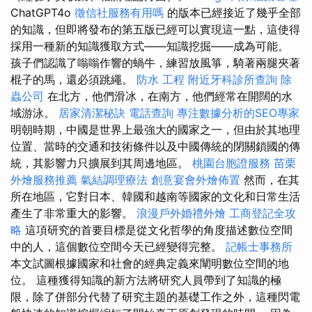
ChatGPT4o
徵信社服務有用嗎
的版本已經接近了幾乎全部
的知識，但即將發布的第五版已經可以實現這一點，這使得
採用一種新的知識獲取方式——知識挖掘——成為可能。
孩子們認識了嗡嗡作響的蝸牛，練習放風箏，騎著兩腿夾著
棍子的馬，還必須跳繩。
防水 工程
附近牙科診所查詢
除
蟲公司
在北方，他們滑冰，在南方，他們經常在開闊的水
域游泳。
居家清潔秘訣
電話查詢
專注數據分析的SEO專家
明朝時期，中國是世界上最強大的國家之一，但由於其地理
位置、當時的交通和技術條件以及中國傳統的閉關鎖國的傳
統，其影響力只擴展到其周邊地區。
桃園台胞證服務
苗栗
外燴服務推薦
氣結調理療法
創意宴會外燴佈置
然而，在其
所在地區，它對日本、韓國和越南等國家的文化和日常生活
產生了非常重大的影響。
浪漫戶外婚禮外燴
工商登記全攻
略
這項研究的首要目標是從文化哲學的角度描述數位空間
中的人，這個數位空間今天已經變得完整。
記帳士事務所
本文試圖根據國家和社會的經典定義來闡明數位空間的地
位。 這種獲得知識的新方法將研究人員帶到了知識的極
限，除了併部分代替了研究主題的基礎工作之外，這種閃電