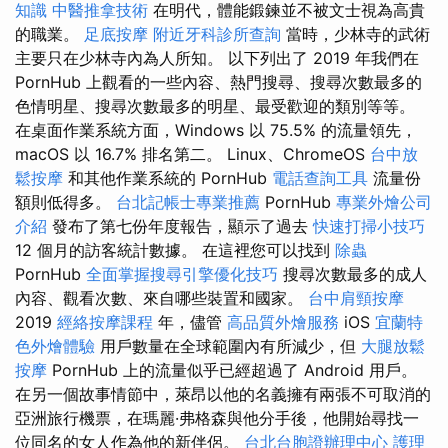
知識
中醫推拿技術
在明代，體能鍛鍊並不被文士視為高貴
的職業。
足底按摩
附近牙科診所查詢
當時，少林寺的武術
主要只在少林寺內為人所知。 以下列出了 2019 年我們在
PornHub 上觀看的一些內容、熱門搜尋、搜尋次數最多的
色情明星、搜尋次數最多的明星、最受歡迎的類別等等。
在桌面作業系統方面，Windows 以 75.5% 的流量領先，
macOS 以 16.7% 排名第二。 Linux、ChromeOS
台中放
鬆按摩
和其他作業系統的 PornHub
電話查詢工具
流量份
額則低得多。
台北記帳士專業推薦
PornHub
專業外燴公司
介紹
發布了第七份年度報告，顯示了過去
快速打掃小技巧
12 個月的訪客統計數據。 在這裡您可以找到
除蟲
PornHub
全面掌握搜尋引擎優化技巧
搜尋次數最多的成人
內容、觀看次數、來自哪些裝置和國家。
台中肩頸按摩
2019
經絡按摩課程
年，儘管
高品質外燴服務
iOS
宜蘭特
色外燴體驗
用戶數量在全球範圍內有所減少，但
大腿放鬆
按摩
PornHub 上的流量似乎已經超過了 Android 用戶。
在另一個故事情節中，萊昂以他的名義擁有兩張不可取消的
亞洲旅行機票，在瑪麗·弗格森與他分手後，他開始尋找一
位同名的女人作為他的新伴侶。
台北台胞證辦理中心
護理