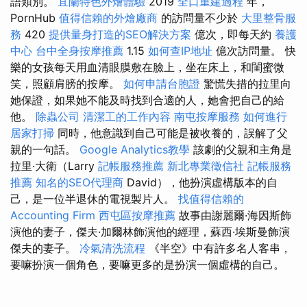
語類別。
宜蘭特色外燴體驗
2019
全口重建過程
年，
PornHub
值得信賴的外燴廠商
的訪問量不少於
大里整骨服
務
420
提供量身打造的SEO解決方案
億次，即每天約
養護
中心
台中全身按摩推薦
1.15
如何查IP地址
億次訪問量。 快
樂的女孩每天用血清眼膜敷在臉上，坐在床上，和閨蜜微
笑，照顧肩膀的按摩。
如何申請台胞證
驚慌失措的拉里向
她保證，如果她不能及時找到合適的人，她會把自己的給
他。
除蟲公司
清潔工的工作內容
南屯按摩服務
如何進行
居家打掃
同時，他意識到自己可能是被收養的，誤解了父
親的一句話。
Google Analytics教學
該劇的父親和主角是
拉里·大衛（Larry
記帳服務推薦
新北專業徵信社
記帳服務
推薦
知名的SEO代理商
David），他扮演虛構版本的自
己，是一位半退休的電視製片人。
找值得信賴的
Accounting Firm
西屯區按摩推薦
故事由謝麗爾·海因斯飾
演他的妻子，傑夫·加爾林飾演他的經理，蘇西·埃斯曼飾演
傑夫的妻子。
冷氣清洗流程
《半空》中有許多名人客串，
要嘛扮演一個角色，要嘛更多的是扮演一個虛構的自己。