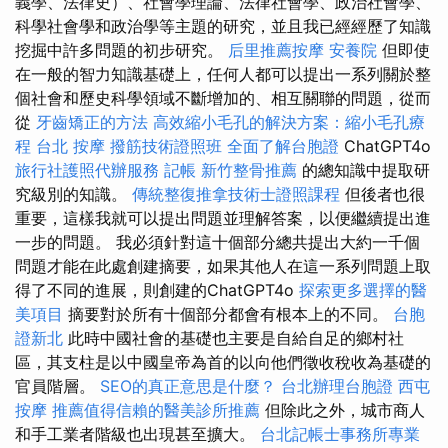
義學、法律史）、社會學理論、法律社會學、政治社會學、
科學社會學和政治學等主題的研究，並且我已經經歷了知識
挖掘中許多問題的初步研究。
后里推薦按摩
安養院
但即使
在一般的智力知識基礎上，任何人都可以提出一系列關於整
個社會和歷史科學領域不斷增加的、相互關聯的問題，從而
從
牙齒矯正的方法
高效縮小毛孔的解決方案：縮小毛孔療
程
台北 按摩
撥筋技術證照班
全面了解台胞證
ChatGPT4o
旅行社護照代辦服務
記帳
新竹整骨推薦
的總知識中提取研
究級別的知識。
傳統整復推拿技術士證照課程
但後者也很
重要，這樣我就可以提出問題並理解答案，以便繼續提出進
一步的問題。 我必須針對這十個部分總共提出大約一千個
問題才能在此處創建摘要，如果其他人在這一系列問題上取
得了不同的進展，則創建的ChatGPT4o
探索更多選擇的醫
美項目
摘要對於所有十個部分都會有根本上的不同。
台胞
證新北
此時中國社會的基礎也主要是自給自足的鄉村社
區，其支柱是以中國皇帝為首的以向他們徵收稅收為基礎的
官員階層。
SEO的真正意思是什麼？
台北辦理台胞證
西屯
按摩
推薦值得信賴的醫美診所推薦
但除此之外，城市商人
和手工業者階級也出現甚至擴大。
台北記帳士事務所專業