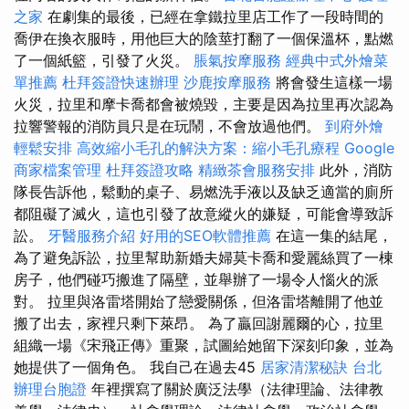
之家
在劇集的最後，已經在拿鐵拉里店工作了一段時間的
喬伊在換衣服時，用他巨大的陰莖打翻了一個保溫杯，點燃
了一個紙籃，引發了火災。
脹氣按摩服務
經典中式外燴菜
單推薦
杜拜簽證快速辦理
沙鹿按摩服務
將會發生這樣一場
火災，拉里和摩卡喬都會被燒毀，主要是因為拉里再次認為
拉響警報的消防員只是在玩鬧，不會放過他們。
到府外燴
輕鬆安排
高效縮小毛孔的解決方案：縮小毛孔療程
Google
商家檔案管理
杜拜簽證攻略
精緻茶會服務安排
此外，消防
隊長告訴他，鬆動的桌子、易燃洗手液以及缺乏適當的廁所
都阻礙了滅火，這也引發了故意縱火的嫌疑，可能會導致訴
訟。
牙醫服務介紹
好用的SEO軟體推薦
在這一集的結尾，
為了避免訴訟，拉里幫助新婚夫婦莫卡喬和愛麗絲買了一棟
房子，他們碰巧搬進了隔壁，並舉辦了一場令人惱火的派
對。 拉里與洛雷塔開始了戀愛關係，但洛雷塔離開了他並
搬了出去，家裡只剩下萊昂。 為了贏回謝麗爾的心，拉里
組織一場《宋飛正傳》重聚，試圖給她留下深刻印象，並為
她提供了一個角色。 我自己在過去45
居家清潔秘訣
台北
辦理台胞證
年裡撰寫了關於廣泛法學（法律理論、法律教