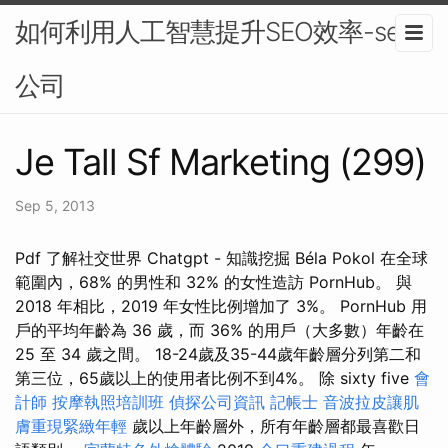
如何利用人工智慧提升SEO效率-seo
公司
Je Tall Sf Marketing (299)
Sep 5, 2013
Pdf 了解社交世界 Chatgpt - 知識挖掘 Béla Pokol 在全球
範圍內，68% 的男性和 32% 的女性造訪 PornHub。 與
2018 年相比，2019 年女性比例增加了 3%。 PornHub 用
戶的平均年齡為 36 歲，而 36% 的用戶（大多數）年齡在
25 至 34 歲之間。 18-24歲及35-44歲年齡層分列第二和
第三位，65歲以上的使用者比例不到4%。 除 sixty five
會
計師
按摩執照培訓班
偵探公司資訊
記帳士
音波拉皮讓肌
膚重現緊緻年輕
歲以上年齡層外，所有年齡層都最喜歡日