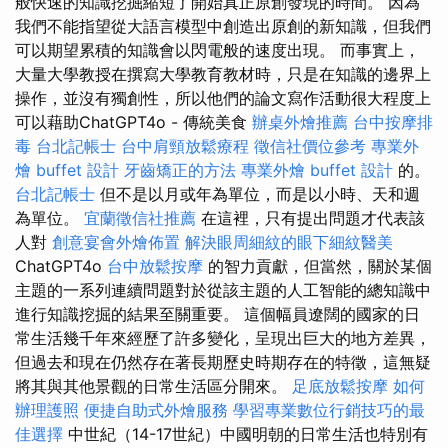
般快速的知識挖掘縮短了開始真正原創發現的時間。 因為
我們不能指望從大語言模型中創造出原創的新知識，但我們
可以期望累積的知識會以閃電般的速度出現。 而事實上，
大量大學教授在撰寫大學教育教材時，只是在知識的邊界上
操作，並沒有獨創性，所以他們的論文寫作活動很大程度上
可以藉助ChatGPT4o - 傳統美食
辦桌外燴推薦
台中按摩排
毒
台北記帳士
台中肩頸放鬆療程
徵信社價位參考
專業外
燴 buffet 設計
牙齒矯正的方法
專業外燴 buffet 設計
的。
台北記帳士
但不是以月或年為單位，而是以小時、天和週
為單位。
宜蘭徵信社推薦
在這裡，只有提出問題才代表該
人對
創意宴會外燴佈置
解決眼周細紋的眼下細紋醫美
ChatGPT4o
台中放鬆按摩
的智力貢獻，但當然，關於某個
主題的一系列連續問題對於從該主題的人工智能的總知識中
進行知識挖掘的結果至關重要。 這個幅員遼闊的國家的日
常生活幾千年來經歷了許多變化，呈現出巨大的地方差異，
但過去和現在仍然存在著長期歷史時期存在的特徵，這無疑
將其與其他景觀的日常生活區分開來。
足底放鬆按摩
如何
辦理護照
便捷自助式外燴服務
學習專業數位行銷技巧的最
佳選擇
中世紀（14-17世紀）中國明朝的日常生活也特別有