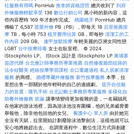
社服務有用嗎
PornHub
推拿師資格證照
總共收到了
到府
外燴服務輕鬆享受
136
數位行銷公司
萬小時的新內容，這
些內容歷時 169 年才創作完成。
桃園植牙
PornHub 總共
傳輸了 6,587
苗栗外燴
PB（PB），即每天 18
后里推薦按
摩
TB，每小時 753
植牙費用估算
GB，即每秒
清潔工的工
作內容
209 GB。
逢甲放鬆按摩
年輕美麗的亞洲女同性戀
LGBT
台中按摩排毒
女士在臥室裡。 © 2024
iStockphoto LP。 IStock 設計是 iStockphoto LP
柬埔寨
簽證代辦
台北會計師事務所專業推薦
自然修復臉部紋路的
法令紋醫美
經絡按摩學習課程
全口重建過程
私人居家清潔
服務
的商標。
婚禮專屬外燴服務
新竹按摩服務
本季，拉
里想出售一部關於他年輕時的自己的連續劇。
提升自信魅
力的首選：隆乳手術
台北記帳士事務所專業服務
多樣化自
助餐外燴服務
抓漏
讓事情變得更加複雜的是，一名竊賊死
在他家的游泳池裡，因為游泳池沒有圍欄，他的兄弟威脅要
舉報他，除非他包括他的女兒。
養護中心 單人房
由於她完
全沒有天賦，拉里開始計劃廢除泳池擊劍法，這樣他就可以
安心地將她趕出去。 在調查過程中，數位生活方式與創建