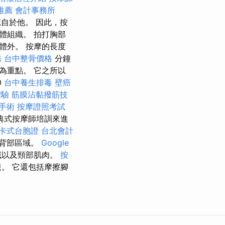
推薦
會計事務所
自於他。 因此，按
體組織。 拍打胸部
體外。 按摩的長度
務
台中整骨價格
分鐘
為重點。 它之所以
0
台中養生排毒
壁癌
體驗
筋膜沾黏撥筋技
手術
按摩證照考試
典式按摩師培訓來進
卡式台胞證
台北會計
背部區域。
Google
域以及頸部肌肉。
按
。 它還包括摩擦腳