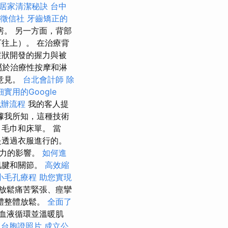
居家清潔秘訣
台中
徵信社
牙齒矯正的
。 另一方面，背部
往上）。 在治療背
症狀開發的握力與被
屬於治療性按摩和淋
意見。
台北會計師
除
細實用的Google
代辦流程
我的客人提
據我所知，這種技術
毛巾和床單。 當
是透過衣服進行的。
壓力的影響。
如何進
肌腱和關節。
高效縮
小毛孔療程
助您實現
放鬆痛苦緊張、痙攣
體整體放鬆。
全面了
血液循環並溫暖肌
於
台胞證照片
成立公