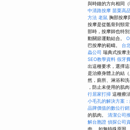
與時鐘的方向相同（
中清路按摩
苗栗高
方法
老鼠
胸部按摩
按摩是從骶骨到頸背
部時，按摩師也特別
動關節運動結合。
O
巴按摩的範疇。
台
蟲公司
瑞典式按摩主
SEO教學資料
假牙
出這種要求，選擇這
是治療身體上的結（
然，廁所、淋浴和洗
，防止未使用的肌肉
行居家打掃
這種療法
小毛孔的解決方案：
品牌價值的數位行銷
的肌肉。
清潔公司
解台胞證
偵探公司
肉。 如無特殊原因