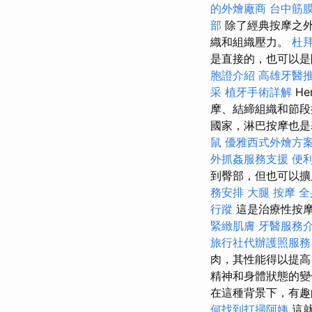
的外燴廠商
台中筋
部
除了經典按摩之外
織和組織壓力。
杜
是直接的，也可以
胞證介紹
高雄牙醫
采
植牙手術詳解
He
摩、結締組織和節段
國家，淋巴按摩也是
鼠
優雅西式外燴方
外抓姦服務支援
便
到臀部，但也可以擴
務安排
大腿 按摩
全
行蹤
這是治療性按
緊緻肌膚
牙醫服務
旅行社代辦護照服務
肉，其性能得以提
精神和身體狀態的
在這種背景下，有趣
何找到打掃阿姨
這就