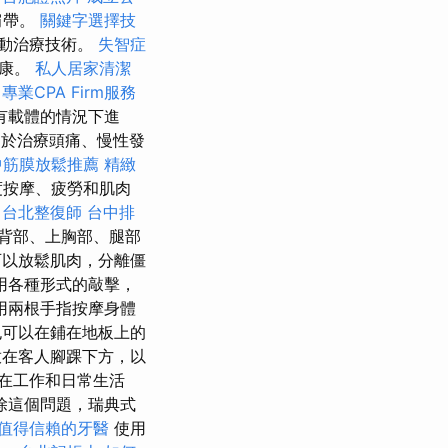
肩帶。
關鍵字選擇技
動治療技術。
失智症
健康。
私人居家清潔
專業CPA Firm服務
有載體的情況下進
於治療頭痛、慢性發
中筋膜放鬆推薦
精緻
度按摩、疲勞和肌肉
。
台北整復師
台中排
背部、上胸部、腿部
以放鬆肌肉，分離僵
用各種形式的敲擊，
用兩根手指按摩身體
也可以在鋪在地板上的
放在客人腳踝下方，以
在工作和日常生活
除這個問題，瑞典式
值得信賴的牙醫
使用