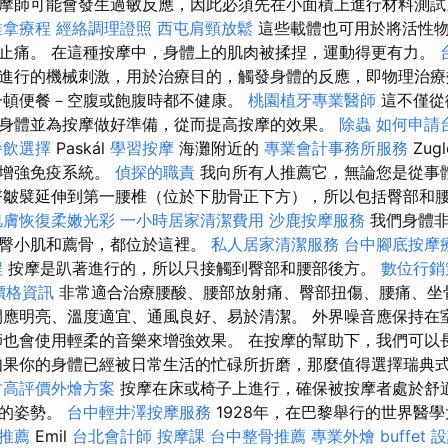
摩師可能會發生過敏反應，因此必須先在小面積上進行材料測
推拿療程
經絡調理證照
西屯肩頸放鬆
這些載體也可用於將活性
止痛。 在這種按摩中，身體上的肌肉被揉捏，運動得更有力。
進行的機械刺激，用於治療目的，觸發身體的反應，即物理治
一頓便餐－空腹或飽腹時都不健康。
桃園植牙專業醫師
這不僅從
身體並為按摩做好準備，從而提高按摩的效果。
除蟲
如何申請
餐飲選擇
Paskál
學習按摩
海灘附近的
專業會計事務所服務
Zug
、增強免疫系統。
偵探的職責
我向所有人推薦它，無論您是從事
臀皺襞延伸到第一腰椎（位於下肋骨正下方），所以包括臀部和
肌膚恢復柔嫩光彩
一小時居家清潔費用
沙鹿按摩服務
我們身體
、臀小肌和薦骨，都位於這裡。
私人居家清潔服務
台中腳底按摩
程
按摩是趴著進行的，所以只接觸到臀部和腰部後方。
數位行銷
燴價格資訊
非常適合治療腰酸、腰部放射痛、臀部扭傷、腰痛、坐
間應明亮、溫度適宜、通風良好、易於清潔。 外界噪音應保持在
師也會使用輕柔的音樂來增強效果。 在按摩的幫助下，我們可以
果你的身體已經被日常生活的忙碌所折磨，那麼值得選擇瑞典
竹高評價外燴方案
按摩在床或椅子上進行，確保被按摩者處於舒
康的姿勢。
台中輕井澤按摩服務
1928年，在巴黎舉行的世界醫
推薦
Emil
台北會計師
按摩課
台中整骨推薦
專業外燴 buffet 