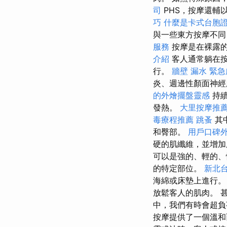
司
PHS，按摩還輔
巧
什麼是卡式台胞
與一些東方按摩不同
服務
按摩是在裸露
介紹
客人通常躺在按
行。
牆壁 漏水 緊
炎、週邊性顏面神經
的外燴擺盤靈感
持續
發熱。
大里按摩推
毒療程推薦
跳蚤
其
和臀部。
用戶口碑
硬的肌纖維，並增
可以是強的、輕的
的特定部位。
新北
海綿或床墊上進行
放鬆客人的肌肉。 
中，我們有時會超負
按摩提供了一個溫