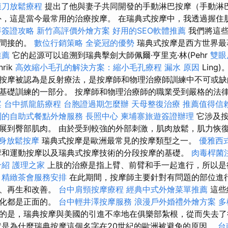
膜刀放鬆療程
提出了他與妻子共同開發的手動淋巴按摩（手動淋
，這是當今最常用的治療按摩。 在瑞典式按摩中，我透過握住
拜簽證攻略
新竹高評價外燴方案
好用的SEO軟體推薦
我們將這些
是間接的。
數位行銷策略
全瓷冠的優勢
瑞典式按摩是西方世界最
推薦
它的起源可以追溯到瑞典擊劍大師佩爾·亨里克·林(Pehr
雙眼
nrik
高效縮小毛孔的解決方案：縮小毛孔療程
漏水 原因
Ling
按摩被認為是反射療法，是按摩師和物理治療師訓練中不可或缺
基礎訓練的一部分。 按摩師和物理治療師的職業受到嚴格的法律保
案
台中抓龍筋療程
台胞證過期怎麼辦
天母整復治療
推薦值得信
利的自助式餐點外燴服務
長照中心
柬埔寨旅遊簽證辦理
它涉及按
展到臀部肌肉。 由於受到較強的外部刺激，肌肉放鬆，肌力恢
身放鬆按摩
瑞典式按摩是歐洲最常見的按摩類型之一。
優雅西
摩和運動按摩以及瑞典式按摩技術的分段按摩的基礎。
肉毒桿菌
介紹
護理之家
上肢的治療是指上臂、前臂和手一起進行，所以是
精緻茶會服務安排
在此期間，按摩師主要針對有問題的部位進行
高、再生和改善。
台中肩頸按摩療程
經典中式外燴菜單推薦
這些
變化都是正面的。
台中輕井澤按摩服務
浪漫戶外婚禮外燴方案
多
的是，瑞典按摩與美國的引進不幸地在俱樂部紮根，從而失去
是為什麼瑞典按摩這個名字在20世紀的歐洲被避免的原因。
台