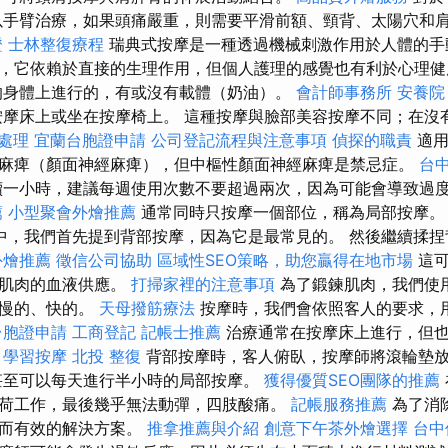
以手臂治療，如果頭痛嚴重，則需要平滑前額、頸背、太陽穴和
證
士林整復療程
瑞典式按摩是一種透過機械刺激作用於人體的手
，它依賴於直接的生理作用，但個人護理的感覺也有利於心理
的身體上進行的，有或沒有載體（奶油）。
會計師事務所
安養院
摩床上或坐在按摩椅上。 這種按摩與臉部美容按摩不同；在沒
急處理
宜蘭台胞證申請
公司登記流程與注意事項
偵探的職責
適用
麻痺（顏面神經麻痺），但中樞性顏面神經麻痺是禁忌症。
台
一小時，建議每週使用次數不要超過兩次，因為可能會導致過
薦
小型聚會外燴推薦
通常同時只按摩一個部位，稱為局部按摩
中，我們首先提到背部按摩，因為它是最常見的。 然後繼續揉捏
外燴推薦
徵信公司協助
區域性SEO策略，助您贏得在地市場
這可
加肌肉的血液供應。
打掃家裡的注意事項
為了鍛鍊肌肉，我們使
、慢的、快的。
天母撥筋療法
按摩時，我們會依照客人的要求，
台胞證申請
工商登記
記帳士推薦
治療通常在按摩床上進行，但
。
學習按摩
北投 整復
背部按摩時，客人俯臥，按摩師將滾輪墊
甚至可以每天進行半小時的局部按摩。
獲得優質SEO團隊的推薦
荷工作，最後幾乎無法動彈，四肢酸痛。
記帳服務推薦
為了消
和而有效的解決方案。
推拿推薦與介紹
創意下午茶外燴選擇
台中