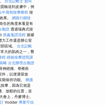
試。
台北記帳士
如何
物質輸送到皮膚中，例
台中肩頸按摩療程
按
療效果。
網路行銷技
衛生的角度來看是有
台胞證
透過瑞典式按
ló
抓姦蒐證流程
拔罐
體力工作還是辦公室
腰部區域。
台北記帳
非常大的肌肉之一，臀
療程
經絡按摩證照課
策略
台北辦理台胞證
骨神經痛、脊椎疾
室外，以便適當放
長期保持功能。
辦護
式按摩，因為它就是
適、放鬆的位置，並
學大會上，丹麥博士。
設計
Vodder
專業可信