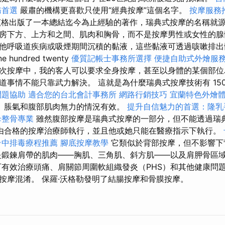
務首選
嚴肅的機構更喜歡只使用“經典按摩”這個名字。
按摩服務
梅茲格出版了一本總結迄今為止經驗的著作，瑞典式按摩的名稱就源
房下方、上方和之間、肌肉和胸骨，而不是按摩男性或女性的腺
他呼吸道疾病或吸煙期間沉積的黏液，這些黏液可透過咳嗽排出
 hundred twenty
優質記帳士事務所選擇
便捷自助式外燴服
次按摩中，我的客人可以要求全身按摩，甚至以身體的某個部位
道事情不能只靠武力解決。 這就是為什麼瑞典式按摩技術有 15
問題協助
適合您的台北會計事務所
網路行銷技巧
宜蘭特色外燴
、脹氣和腹部肌肉無力的情況有效。
提升自信魅力的首選：隆乳
母整骨專業
雖然腹部按摩是瑞典式按摩的一部分，但不能透過瑞
由合格的按摩治療師執行，並且他或她只能在醫療指示下執行。
台中排毒療程推薦
腳底按摩教學
它類似於背部按摩，但不影響下
鍛鍊肩帶的肌肉——胸肌、三角肌、斜方肌——以及肩胛骨區
可有效治療頭痛、肩關節周圍軟組織發炎（PHS）和其他健康問題
按摩混淆。 保羅·沃格勒發明了結腸按摩和骨膜按摩。