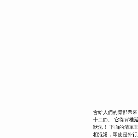
會給人們的背部帶來
十二節。 它從背椎
狀況！ 下面的清單
相混淆，即使是外行