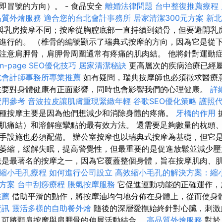
即冒號的方向）。 - 食品安全
離婚法律問題
台中整復推薦療程
品質外燴服務
適合您的台北會計事務所
居家清潔300元方案
新北
與乳房按摩不同；按摩從胸腔底部一直持續到鎖骨，但要避開乳房
進行的。 （椎骨的編號顯示了瑞典式按摩的方向，因為它是從下
注意肩胛骨，肩胛骨周圍通常有疼痛的肌肉結。 他將針對運動
n-page SEO優化技巧
居家清潔秘訣
更高層次的疾病治療已經
北會計師事務所專業推薦
如有疑問，瑞典按摩師也必須徵求醫療
要對身體健康有正面影響，同時也會影響我們的心理健康。
詳
費用參考
音波拉皮讓肌膚重現緊緻年輕
谷歌SEO優化策略
護照
種按摩主要是因為他們想減少和消除身體的疼痛。
牙橋的作用
肌痛結）和溶解痙攣點的最有效方法。 還需要足夠數量的枕頭、
手設施也必須配備。 辦公室按摩也以瑞典式按摩為基礎，但它
萎縮，緩解失眠，提高警覺性，但最重要的是促進放鬆並減少
是最著名的按摩之一，因為它覆蓋整個身體，旨在按摩肌肉、
縮小毛孔療程
如何進行公司設立
高效縮小毛孔的解決方案：縮
方案
台中刮痧療程
脹氣按摩服務
它促進運動功能的正確運作，
推薦
借助平滑的動作，將按摩油均勻地分佈在身體上，從而使身
資訊
靈活多樣的自助餐外燴
隨後的深層愛撫始終針對心臟，刺激
，可將頸肩按摩與肩胛骨的伸展活動結合。
高品質外燴服務
對