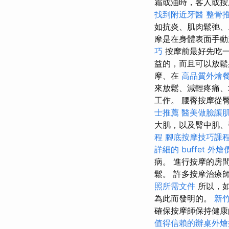
霜或油時，客人或按
找到附近牙醫
整骨
如抗炎、肌肉鬆弛、
摩是在身體表面手動
巧
按摩前最好先吃
益的，而且可以放鬆
摩、在
高品質外燴
來放鬆、減輕疼痛
工作。 腰臀按摩從
士推薦
醫美做臉讓
大肌，以及臀中肌
程
腳底按摩技巧課
詳細的 buffet 外
病。 進行按摩的房
鬆。 許多按摩治療
照所需文件
所以，如
為此而發明的。
新
確保按摩師保持健
值得信賴的辦桌外燴