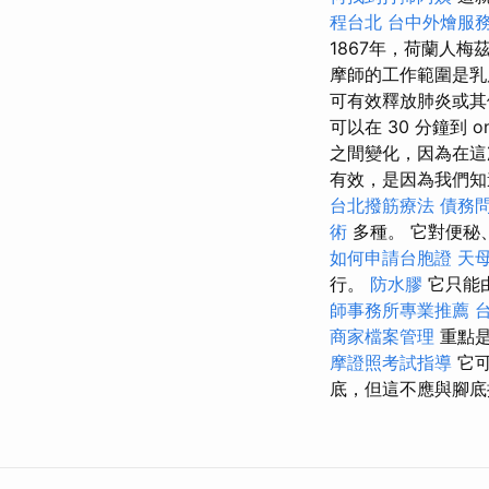
程台北
台中外燴服
1867年，荷蘭人
摩師的工作範圍是乳
可有效釋放肺炎或其
可以在 30 分鐘到 one
之間變化，因為在這
有效，是因為我們知
台北撥筋療法
債務
術
多種。 它對便秘
如何申請台胞證
天
行。
防水膠
它只能
師事務所專業推薦
商家檔案管理
重點是
摩證照考試指導
它
底，但這不應與腳底