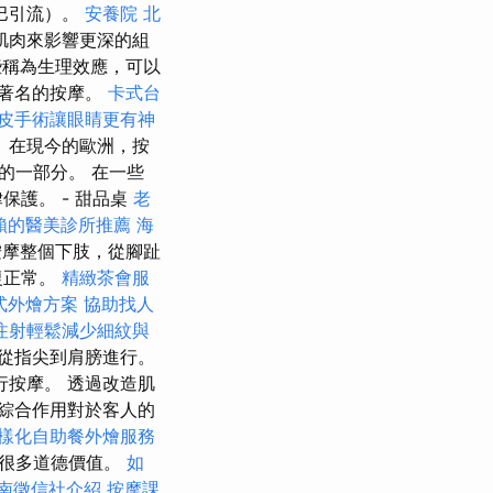
巴引流）。
安養院 北
肌肉來影響更深的組
稱為生理效應，可以
著名的按摩。
卡式台
皮手術讓眼睛更有神
)。 在現今的歐洲，按
的一部分。 在一些
護。 - 甜品桌
老
賴的醫美診所推薦
海
摩整個下肢，從腳趾
復正常。
精緻茶會服
式外燴方案
協助找人
注射輕鬆減少細紋與
從指尖到肩膀進行。
按摩。 透過改造肌
綜合作用對於客人的
樣化自助餐外燴服務
了很多道德價值。
如
南徵信社介紹
按摩課