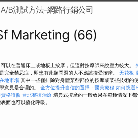
的A/B測試方法-網路行銷公司
 Sf Marketing (66)
 可以在普通床上或地板上按摩，但這對按摩師來說壓力較大。
是完全禁忌症，即患有此類問題的人不應該接受按摩。
天花板 
得在地市場
其中一些僅排除對身體某些部位的按摩或某些技術的
醫學意見是合理的。
全方位提升自信的選擇：醫美療程
如何挑選S
業資格證照
台北整復治療
瑞典式按摩的一般效果在每種情況下
體表面也可以優化呼吸。