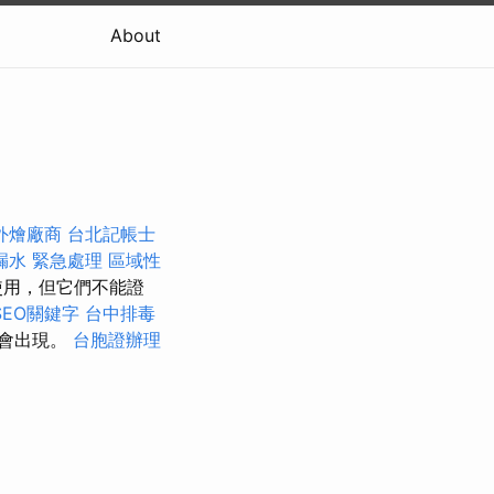
About
外燴廠商
台北記帳士
漏水 緊急處理
區域性
使用，但它們不能證
EO關鍵字
台中排毒
都會出現。
台胞證辦理