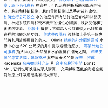
案：縮小毛孔療程
在這裡，可以治療呼吸系統和風濕性疾
病、胸部和肺部損傷、肌肉骨骼損傷以及手術後的康復。
如何進行公司設立
水的治療作用有助於治療脊椎和關節疾
病、神經系統疾病和較不嚴重的慢性心臟病，以及受傷和手
術後的復原。
記帳士
據信，古羅馬人和凱爾特人已經知道
這裡的治療水的功效。
美式整復課程
波林修士是第一個專
門將其用於藥用目的的人。 Olimia
精緻的外燴擺盤靈感
水
療中心從 520 公尺深的井中提取這種治療水。
專業外燴公
司服務
斯洛維尼亞天然溫泉水的溫度在攝氏之間。
精緻美
鼻的專業選擇：隆鼻療程
其中最著名的是
記帳士推薦
Radenska
台南徵信社介紹
和
台南台胞證申請
Donat
Mg，它們也可以瓶裝形式購買。 充滿鹹味蒸氣的海邊空氣
對治療上呼吸道感染有很大幫助。