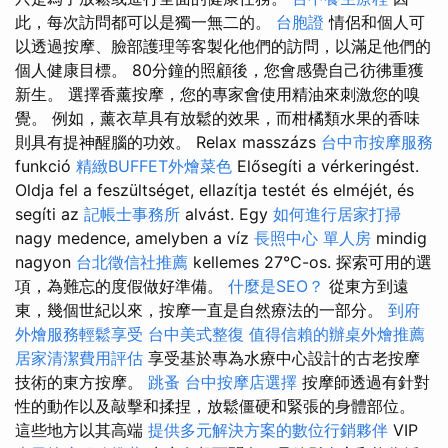
此，每次訪問都可以是獨一無二的。
台胞證
情侶和個人可
以透過按摩、臉部護理等客製化他們的訪問，以滿足他們的
個人健康目標。 80分鐘的照顧後，您會感覺自己彷彿重獲
新生。 選擇香薰按摩，您的專家會使用精油來刺激您的嗅
覺。 例如，薰衣草具有放鬆的效果，而柑橘類水果的香味
則具有提神醒腦的功效。 Relax masszázs
台中市按摩服務
funkció
精緻BUFFET外燴菜色
Elősegíti a vérkeringést.
Oldja fel a feszültséget, ellazítja testét és elméjét, és
segíti az
記帳士事務所
alvást. Egy
如何進行居家打掃
nagy medence, amelyben a víz
長照中心 單人房
mindig
nagyon
台北徵信社推薦
kellemes 27°C-os. 探索可用的選
項，為難忘的度假做好準備。
什麼是SEO？
從東方到遠
東，幾個世紀以來，按摩一直是自然療法的一部分。
到府
外燴服務輕鬆享受
台中美式整復
值得信賴的辦桌外燴推薦
居家清潔費用評估
享受基於專為水療中心設計的古老按摩
技術的東方按摩。
跳蚤
台中按摩店選擇
按摩師透過有針對
性的動作以及敲擊和揉捏，放鬆僵硬和緊張的身體部位。
這些地方以其高端
提供多元解決方案的數位行銷夥伴
VIP