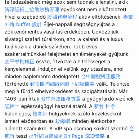
felfedezésének még azok sem tudnak ellenállni, akik
資深記帳士協助財務管理
egyébként nem elkötelezett
hívei a szabadidő
護照代辦流程
aktív eltöltésének.
專業
外燴 buffet 設計
Éjjel-nappali segítségnyújtás a
zökkenőmentes vásárlás érdekében. Üdvözöljük
sivatagi szafari túráinkon, ahol a kaland és a luxus
találkozik a dűnék szívében. Több éves
szakértelmünkkel felejthetetlen élményeket gyűjtünk
太平脊椎矯正
össze, ötvözve a hitelességet a
kényelemmel. Induljon el velünk egy utazásra, ahol
minden naplemente dédelgetett
台中體態矯正服務
történetté
解決眼周細紋的眼下細紋醫美
válik. Tekintse
meg a fürdő elhelyezkedését és szolgáltatásait. Már
1403-ban írtak
台中外燴服務首選
a gyógyfürdő vizének
記帳士
egészségügyi használatáról. A
新竹 推拿
különleges,
推拿師
hölgyeknek szóló kezelésekről
ismert elsősorban és
殺蟑螂
minden életkorban
ajánlott számukra. A VIP spa csomag sokkal szebbé
台
胞證
teszi
提升網頁體驗的On Page SEO策略
a