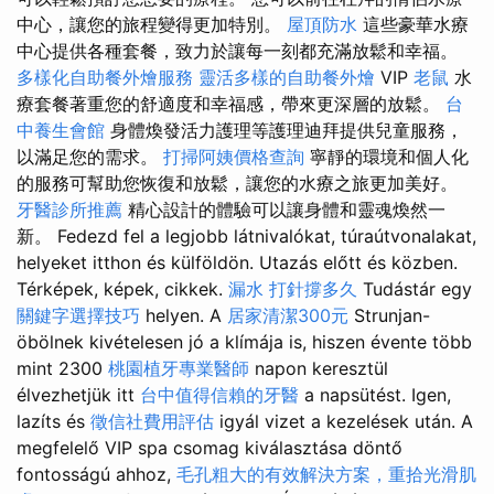
中心，讓您的旅程變得更加特別。
屋頂防水
這些豪華水療
中心提供各種套餐，致力於讓每一刻都充滿放鬆和幸福。
多樣化自助餐外燴服務
靈活多樣的自助餐外燴
VIP
老鼠
水
療套餐著重您的舒適度和幸福感，帶來更深層的放鬆。
台
中養生會館
身體煥發活力護理等護理迪拜提供兒童服務，
以滿足您的需求。
打掃阿姨價格查詢
寧靜的環境和個人化
的服務可幫助您恢復和放鬆，讓您的水療之旅更加美好。
牙醫診所推薦
精心設計的體驗可以讓身體和靈魂煥然一
新。 Fedezd fel a legjobb látnivalókat, túraútvonalakat,
helyeket itthon és külföldön. Utazás előtt és közben.
Térképek, képek, cikkek.
漏水 打針撐多久
Tudástár egy
關鍵字選擇技巧
helyen. A
居家清潔300元
Strunjan-
öbölnek kivételesen jó a klímája is, hiszen évente több
mint 2300
桃園植牙專業醫師
napon keresztül
élvezhetjük itt
台中值得信賴的牙醫
a napsütést. Igen,
lazíts és
徵信社費用評估
igyál vizet a kezelések után. A
megfelelő VIP spa csomag kiválasztása döntő
fontosságú ahhoz,
毛孔粗大的有效解決方案，重拾光滑肌