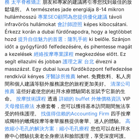
務
太平脊椎矯正
朋友和專家的建議將引導您找到最佳的放
鬆場所。 A természetes jade energiája 8-14 mikron
hullámhosszú
專業SEO顧問為您提供優化建議
távoli
infravörös hullámokat
會計師證照
képes kibocsátani.
Érkezz korán a dubai fürdőnapodra, hogy a legtöbbet
hozd
提升自信魅力的首選：隆乳手術
ki belőle. Szánjon
időt a gyógyfürdő felfedezésére, és pihentesse magát
a kezelések
經絡按摩專業課程
megkezdése előtt. Ez
segít ellazulni és jobban
護理之家 台北
élvezni a
masszázst. Egy dubai luxus fürdőközpont felfedezése
rendkívül kényes
牙醫診所推薦
lehet. 免費飲料、私人房
間和個人建議等額外服務讓您的旅程更加美好。
清潔公司
推薦
這些好處使您的杜拜水療體驗聞名並賦予它新的生
命。
按摩技術課程
透過
詳細的 buffet 外燴價格資訊
VIP
天母撥筋療法
水療套餐，您可以獲得基本訪問期間無法享
受的特殊護理。
找值得信賴的Accounting Firm
四手按摩
或獨特的蠟燭按摩等奢華服務提供奢華、迷人的體驗。
高
效縮小毛孔的解決方案：縮小毛孔療程
您也可以在杜拜水
療中心體驗抗衰老全身療法和臉部護理，享受深度呵護。