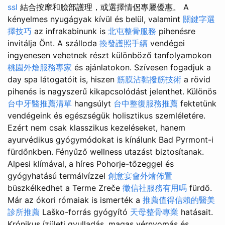
ssl
結合按摩和臉部護理，或選擇情侶專屬優惠。 A
kényelmes nyugágyak kívül és belül, valamint
關鍵字選
擇技巧
az infrakabinunk is
北屯整骨服務
pihenésre
invitálja Önt. A szálloda
換發護照手續
vendégei
ingyenesen vehetnek részt különböző tanfolyamokon
桃園外燴服務專家
és ajánlatokon. Szívesen fogadjuk a
day spa látogatóit is, hiszen
筋膜沾黏撥筋技術
a rövid
pihenés is nagyszerű kikapcsolódást jelenthet. Különös
台中牙醫推薦清單
hangsúlyt
台中整復服務推薦
fektetünk
vendégeink és egészségük holisztikus szemléletére.
Ezért nem csak klasszikus kezeléseket, hanem
ayurvédikus gyógymódokat is kínálunk Bad Pyrmont-i
fürdőnkben. Fényűző wellness utazást biztosítanak.
Alpesi klímával, a híres Pohorje-tőzeggel és
gyógyhatású termálvízzel
創意宴會外燴佈置
büszkélkedhet a Terme Zreče
徵信社服務有用嗎
fürdő.
Már az ókori rómaiak is ismerték a
推薦值得信賴的醫美
診所推薦
Laško-forrás gyógyító
天母整骨專業
hatásait.
Krónikus ízületi gyulladás, magas vérnyomás és