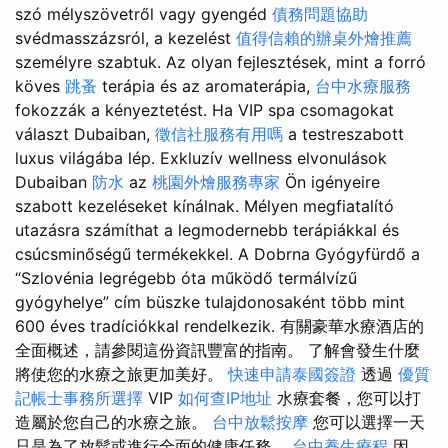
szó mélyszövetről vagy gyengéd
債務問題協助
svédmasszázsról, a kezelést
值得信賴的辦桌外燴推薦
személyre szabtuk. Az olyan fejlesztések, mint a forró
köves
跳蚤
terápia és az aromaterápia,
台中水療服務
fokozzák a kényeztetést. Ha VIP spa csomagokat
választ Dubaiban,
徵信社服務有用嗎
a testreszabott
luxus világába lép. Exkluzív wellness elvonulások
Dubaiban
防水
az
桃園外燴服務專家
Ön igényeire
szabott kezeléseket kínálnak. Mélyen megfiatalító
utazásra számíthat a legmodernebb terápiákkal és
csúcsminőségű termékekkel. A Dobrna Gyógyfürdő a
“Szlovénia legrégebb óta működő termálvízű
gyógyhelye” cím büszke tulajdonosaként több mint
600 éves tradíciókkal rendelkezik. 有關豪華水療酒店的
全面概述，請參閱這份資訊豐富的指南。 了解會發生什麼
將使您的水療之旅更加美好。
快速申請泰國簽證
透過
優質
記帳士事務所選擇
VIP
如何查IP地址
水療套餐，您可以打
造屬於您自己的水療之旅。
台中放鬆按摩
您可以選擇一天
只是為了放鬆或進行全面的健康任務。
台中養生療程
因