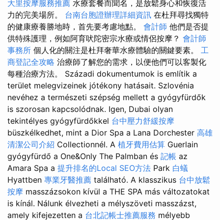
大里按摩服務推薦
水療套餐而聞名，是放鬆身心和恢復活
力的完美場所。
台南台胞證辦理詳細資訊
在杜拜尋找獨特
的健康療養勝地時，首先要考慮地點。
會計師
他們是否提
供特殊護理，例如阿育吠陀密宗水療或情侶按摩？
會計師
事務所
個人化的關注是杜拜奢華水療體驗的關鍵要素。
工
商登記全攻略
治療師了解您的需求，以便他們可以客製化
每種治療方法。 Századi dokumentumok is említik a
terület melegvizeinek jótékony hatásait. Szlovénia
nevéhez a természeti szépség mellett a gyógyfürdők
is szorosan kapcsolódnak. Igen, Dubai olyan
tekintélyes gyógyfürdőkkel
台中壓力舒緩按摩
büszkélkedhet, mint a Dior Spa a Lana Dorchester
高雄
清潔公司介紹
Collectionnél. A
植牙費用估算
Guerlain
gyógyfürdő a One&Only The Palmban és
記帳
az
Amara Spa a
提升排名的Local SEO方法
Park
白蟻
Hyattben
專業牙醫推薦
található. A klasszikus
台中放鬆
按摩
masszázsokon kívül a THE SPA más változatokat
is kínál. Nálunk élvezheti a mélyszöveti masszázst,
amely kifejezetten a
台北記帳士推薦服務
mélyebb