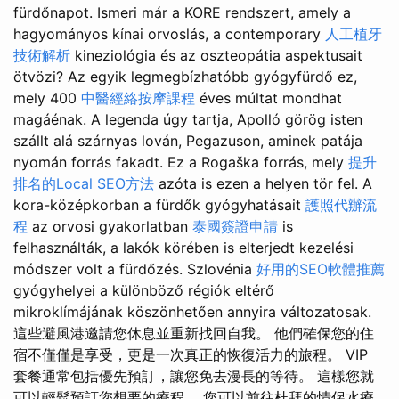
fürdőnapot. Ismeri már a KORE rendszert, amely a
hagyományos kínai orvoslás, a contemporary
人工植牙
技術解析
kineziológia és az oszteopátia aspektusait
ötvözi? Az egyik legmegbízhatóbb gyógyfürdő ez,
mely 400
中醫經絡按摩課程
éves múltat mondhat
magáénak. A legenda úgy tartja, Apolló görög isten
szállt alá szárnyas lován, Pegazuson, aminek patája
nyomán forrás fakadt. Ez a Rogaška forrás, mely
提升
排名的Local SEO方法
azóta is ezen a helyen tör fel. A
kora-középkorban a fürdők gyógyhatásait
護照代辦流
程
az orvosi gyakorlatban
泰國簽證申請
is
felhasználták, a lakók körében is elterjedt kezelési
módszer volt a fürdőzés. Szlovénia
好用的SEO軟體推薦
gyógyhelyei a különböző régiók eltérő
mikroklímájának köszönhetően annyira változatosak.
這些避風港邀請您休息並重新找回自我。 他們確保您的住
宿不僅僅是享受，更是一次真正的恢復活力的旅程。 VIP
套餐通常包括優先預訂，讓您免去漫長的等待。 這樣您就
可以輕鬆預訂您想要的療程。 您可以前往杜拜的情侶水療