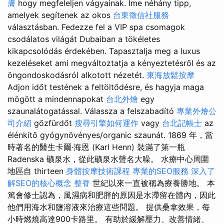
膚
hogy megfeleljen vágyainak. Íme néhány tipp,
amelyek segítenek az okos
台東徵信社服務
választásban. Fedezze fel a VIP spa csomagok
csodálatos világát Dubaiban a tökéletes
kikapcsolódás érdekében. Tapasztalja meg a luxus
kezeléseket ami megváltoztatja a kényeztetésről és az
öngondoskodásról alkotott nézetét.
東海放鬆按摩
Adjon időt testének a feltöltődésre, és hagyja maga
mögött a mindennapokat
台北外燴
egy
szaunalátogatással. Válassza a felszabadító
專業外燴公
司介紹
gőzfürdőt
搜尋引擎如何運作
vagy
台北記帳士
az
élénkítő gyógynövényes/organic szaunát. 1869 年，當
時著名的醫生卡爾·海恩 (Karl Henn) 裝滿了第一瓶
Radenska 礦泉水，從此礦泉水聲名大噪。 水療中心周圍
地區自 thirteen
身體按摩技術課程
專業的SEO服務
深入了
解SEO的核心概念
整脊
世紀以來一直被稱為療養勝地。 本
篤會修士認為，風濕病和肥胖的原因是水滯留在體內，因此
他們用海水和鹽溶液來治療這些問題。 提供桑拿效果，每
小時燃燒高達900卡路里。 有助於緩解壓力、改善情緒、