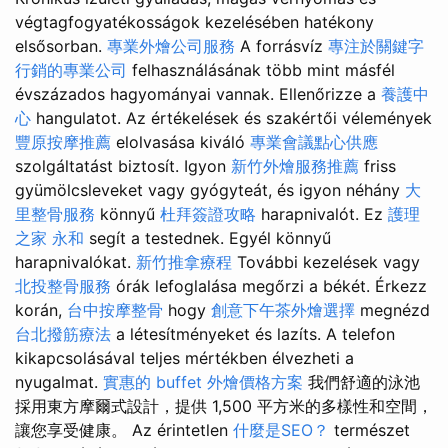
végtagfogyatékosságok kezelésében hatékony
elsősorban.
專業外燴公司服務
A forrásvíz
專注於關鍵字
行銷的專業公司
felhasználásának több mint másfél
évszázados hagyományai vannak. Ellenőrizze a
養護中
心
hangulatot. Az értékelések és szakértői vélemények
豐原按摩推薦
elolvasása kiváló
專業會議點心供應
szolgáltatást biztosít. Igyon
新竹外燴服務推薦
friss
gyümölcsleveket vagy gyógyteát, és igyon néhány
大
里整骨服務
könnyű
杜拜簽證攻略
harapnivalót. Ez
護理
之家 永和
segít a testednek. Egyél könnyű
harapnivalókat.
新竹推拿療程
További kezelések vagy
北投整骨服務
órák lefoglalása megőrzi a békét. Érkezz
korán,
台中按摩整骨
hogy
創意下午茶外燴選擇
megnézd
台北撥筋療法
a létesítményeket és lazíts. A telefon
kikapcsolásával teljes mértékben élvezheti a
nyugalmat.
實惠的 buffet 外燴價格方案
我們舒適的泳池
採用東方摩爾式設計，提供 1,500 平方米的多樣性和空間，
讓您享受健康。 Az érintetlen
什麼是SEO？
természet