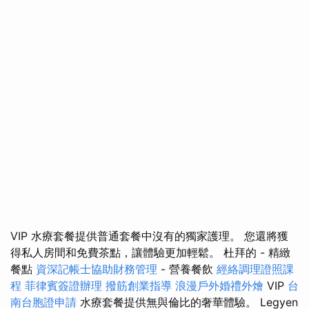
VIP 水療套餐提供普通套餐中沒有的獨家護理。 您還將獲
得私人房間和免費茶點，讓體驗更加輕鬆。 杜拜的 - 精緻
餐點
資深記帳士協助財務管理
- 營養餐飲
經絡調理證照課
程
菲律賓簽證辦理
撥筋創業指導
浪漫戶外婚禮外燴
VIP
台
南台胞證申請
水療套餐提供無與倫比的奢華體驗。 Legyen