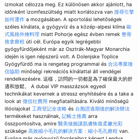
izmokat célozza meg. Ez különösen akkor ajánlott, ha
időnként izomfeszültség miatt korlátozva van
搜尋引擎
如何運作
a mozgásában. A sportolási lehetőségek
széles kínálata, a gyógyvíz és a közép-alpesi klíma
歐
式風格外燴料理
miatt Pohorje egész évben remek
整骨
推拿療程
úti cél. Európa egyik legrégebbi
gyógyfürdőjeként már az Osztrák-Magyar Monarchia
idején is igen népszerű volt. A Dolenjske Toplice
Gyógyfürdő ma is rengeteg programmal és
合法專業徵
信協助
minőségi rekreációs kínálattal áll vendégei
rendelkezésére. 這樣，訪問的一切都是為了確保最大的舒
適和放鬆。 A dubai VIP masszázsok egyedi
technikákat kevernek a stressz enyhítésére és a take a
look at
徵信社費用
megfiatalítására. Kiváló minőségű
illóolajokat
工商登記全攻略
és
台胞證過期後的解決辦法
termékeket használnak,
記帳士推薦
arra
összpontosítva, amire
醫美做臉讓肌膚恢復柔嫩光彩
szüksége
高效縮小毛孔的解決方案：縮小毛孔療程
van.
Európa más gyógyvizű forrásaihoz képest Lendva