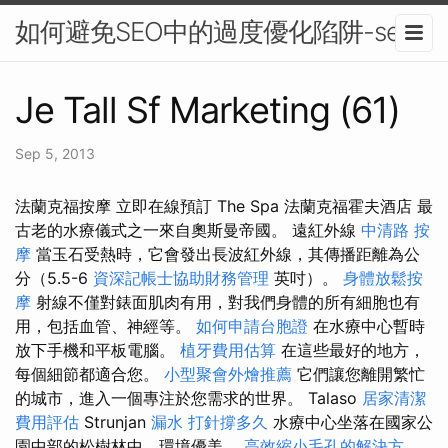
如何避免SEO中的過度優化陷阱-seo
Je Tall Sf Marketing (61)
Sep 5, 2013
法蘭克福按摩 立即在線預訂 The Spa 法蘭克福霍夫酒店 最
古老的水療儀式之一來自奧斯曼帝國。 遠紅外線
中清路 按
摩
當玉石受熱時，它會發出長波紅外線，其傳播距離為公
分（5.5-6
資深記帳士協助財務管理
英吋）。
身體放鬆按
摩
射線不僅對錶面肌肉有用，對我們身體的所有細胞也有
用，包括血管、神經等。
如何申請台胞證
在水療中心暫時
放下手機和平板電腦。
植牙費用估算
在這些最好的地方，
每個細節都適合您。
小型聚會外燴推薦
它們讓您離開繁忙
的城市，進入一個專注於您需求的世界。 Talaso
居家清潔
費用評估
Strunjan
漏水 打針撐多久
水療中心坐落在國家公
園中部的松樹林中，環境優美。
高效縮小毛孔的解決方