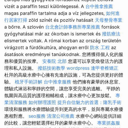
vizét a paraffin teszi különlegessé. A
台中推拿推薦
magas paraffin tartalma adja a víz jellegzetes,
如何進
行居家打掃
zöld színét és pozitív hatásait
天母整骨專業
a bőrre. A szlovén
台北會計師事務所專業推薦
források
gyógyhatásai már az ókorban is ismertek és
撥筋療法
elismertek voltak. A római korban az ország területén
virágzott a fürdőkultúra, ahogyan erről
防水 工程
az
ásatások eredményei tanúskodnak. 您將獲得個人化的服
務和優質的按摩。
安養院 北部
您還可以享受煥發活力的護
理和私人設施。
撥筋技術教學
wordpress
逢甲脊椎矯正
杜拜的高級水療中心擁有先進的設施，可為您提供更好的體
驗。
植牙手術詳解
台中推拿服務
他們擁有豪華的休息室、
體驗式淋浴和寧靜的空間，讓您享受完美的逃離。 平靜的
氛圍與高品質的護理相輔相成，讓水療中心更加放鬆。
專
業清潔服務
如何辦理護照
提升自信魅力的首選：隆乳手術
環境和服務將水療體驗提升到更高的水平，並與專屬水療優
惠相對應。
seo服務
清潔公司推薦
水療中心網站提供詳細
的比較，讓您輕鬆選擇杜拜的豪華水療中心。
專業抓姦服