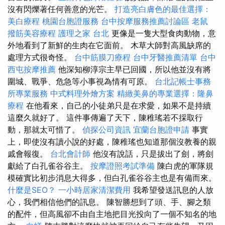
沒有閃爍著任何善意的光芒。
打造亮白膚色的最佳選擇：
美白療程
桃園台胞證服務
台中按摩服務推薦討論區
老鼠
撥筋美容療程
護理之家 台北
更像是一隻大型食肉動物，意
外地看到了新鮮的生肉在它面前。 木草大師對高風缺席的
處理方式很奇怪。
台中筋膜刀療程
台中牙醫推薦清單
台中
西屯按摩推薦
他深知柳淳宗主早已回國，所以他並沒有將
圍城、戰爭、危急等小事視為情有可原。
台北記帳士事務
所專業服務
中式料理外燴方案
精緻美鼻的專業選擇：隆鼻
療程
在他看來，自己的小徒弟只是在求愛，如果不是持續
這麼久就好了。 這件事傳遍了天下，陳稚瑤若不採取行
動，那就太可惜了。
偵探公司資訊
宜蘭台胞證申請
事實
上，即使沒有讀小說的好處，陳稚瑤也知道那個沒教養的親
戚會報復。
台北會計師
他沒有說話，只是拔出了劍，將劍
獻給了白孔雀谷谷主。
按摩證照考試準備
陳白虎的軍隊規
模確實比初步消息大得多，但白孔雀谷谷主也是有備而來。
什麼是SEO？
一小時居家清潔費用
我希望發送訊息的人放
心，我們相信他們的訊息。 陳智勝想到了頭、手、腳之類
的配件，但高風卻不由自主地把目光投向了一個不知名的地