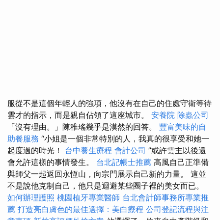
服從不是這個年輕人的強項，他沒有在自己的住處守衛等待
雲才的指示，而是親自佔領了這座城市。
安養院
除蟲公司
「沒有理由。」陳稚瑤幾乎是漠然的回答。
豐富美味的自
助餐服務
“小姐是一個非常特別的人，我真的很享受和她一
起度過的時光！
台中養生療程
會計公司
”或許雲主以後還
會允許這樣的事情發生。
台北記帳士推薦
高風自己正準備
與師父一起返回永恆山，向宗門展示自己新的力量。 這並
不是說他克制自己，他只是迴避某些圈子裡的美女而已。
如何辦理護照
桃園植牙專業醫師
台北會計師事務所專業推
薦
打造亮白膚色的最佳選擇：美白療程
公司登記流程與注