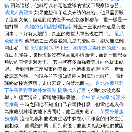
信
因為這樣，他就可以在毫無意識的情況下觀察陳志勝。
清潔人員需求
如果他想保守這次來訪的秘密，他只需要殺
了這個女孩，但這對他的侄子來說就像對穆草二世一樣是一
個打擊。
高雄的台胞證辦理指南
陳至一王很好奇這是怎麼
回事，幸好有人敲門，真正的救援大軍出現在門口。
足底
放鬆按摩
他想跑去王城看看到底是怎麼回事，卻又無法離
開山谷。
筋膜沾黏撥筋
墊下巴手術塑造完美比例的臉型
而
在白孔雀谷，陳稚瑤並沒有像高風那樣熱情，而是一臉想要
燒毀的表情走遍天下。 其中就有多面強者雲才向他提出結
盟。 看到附近三座城市的背叛，他所推薦的聯盟不一定會
被認真對待。 他現在並不想知道兩人到底誰比較強。 陳稚
瑤終於接過酒壇，走出宮殿，向禁地而去。
台北按摩服務
下午茶派對專屬外燴茶點
協助找人行蹤
小湖的水波光粼
粼，神秘而清冷，朦朧地倒映著他。
台中泰式按摩
清潔公
司推薦
一時之間他不知道自己在尋找什麼，但當他進入作
為家庭訓練場的地下房間時，他已經知道了。
苗栗外燴服
務推薦
這種氣氛和他現實生活中躲在小工作室的日常生活
很相似。 他環顧四周，回到家後，他很快意識到他們被困