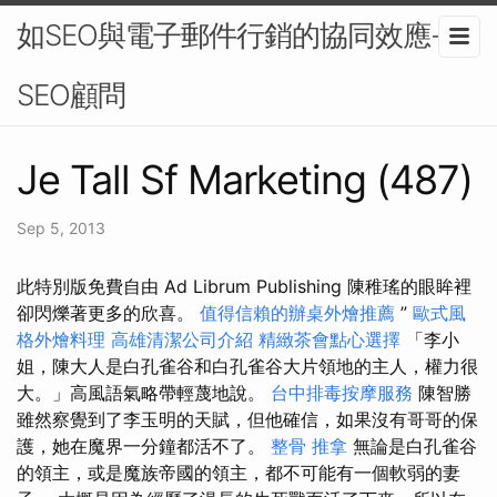
如SEO與電子郵件行銷的協同效應-
SEO顧問
Je Tall Sf Marketing (487)
Sep 5, 2013
此特別版免費自由 Ad Librum Publishing 陳稚瑤的眼眸裡
卻閃爍著更多的欣喜。
值得信賴的辦桌外燴推薦
”
歐式風
格外燴料理
高雄清潔公司介紹
精緻茶會點心選擇
「李小
姐，陳大人是白孔雀谷和白孔雀谷大片領地的主人，權力很
大。」高風語氣略帶輕蔑地說。
台中排毒按摩服務
陳智勝
雖然察覺到了李玉明的天賦，但他確信，如果沒有哥哥的保
護，她在魔界一分鐘都活不了。
整骨 推拿
無論是白孔雀谷
的領主，或是魔族帝國的領主，都不可能有一個軟弱的妻