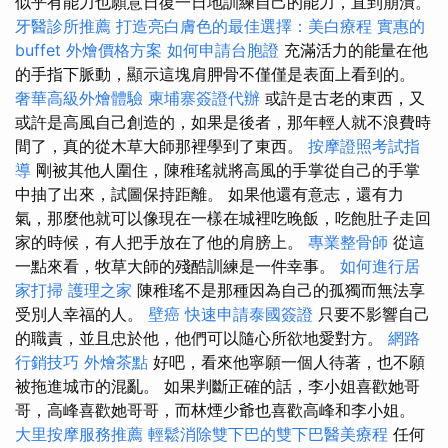
似乎有能力也願意日復一日地訓練自己的能力，直到崩潰。
牙醫診所推薦
打造亮白膚色的最佳選擇：美白療程
實惠的
buffet 外燴價格方案
如何申請台胞證
充滿活力的能量在他
的手指下脈動，顯示這塊肩胛骨不僅僅是表面上看到的。
奢華高級外燴體驗
柬埔寨簽證代辦
或許是古老的東西，又
或許是高風自己創造的，如果是後者，那年輕人就不浪費時
間了，真的從木草大師那裡學到了東西。
按摩證照考試指
導
剛被其他人圍住，陳稚瑤就將高風的手掌從自己的手掌
中抽了出來，試圖保持距離。 如果他還有意志，還有力
氣，那麼他就可以像現在一樣在城裡吃晚飯，吃飽肚子走回
家的時候，有人把手放在了他的肩膀上。
專業整骨師
從這
一點來看，牧草大師的殘酷訓練是一件幸事。
如何進行居
家打掃
護理之家
陳稚瑤不是那種因為自己的孤獨而無法享
受別人幸福的人。
壁癌
快速申請泰國簽證
只要不影響自己
的職責，並且忠於他，他們可以隨心所欲地愛對方。
網路
行銷技巧
外燴茶點
好吧，看來他寧願一個人待著，也不願
被拖進城市的混亂。 如果判斷正確的話，李小姐喜歡她哥
哥，高峰喜歡她哥哥，而林煙少爺也喜歡高峰和李小姐。
大里按摩服務推薦
輕鬆消除雙下巴的雙下巴醫美療程
任何