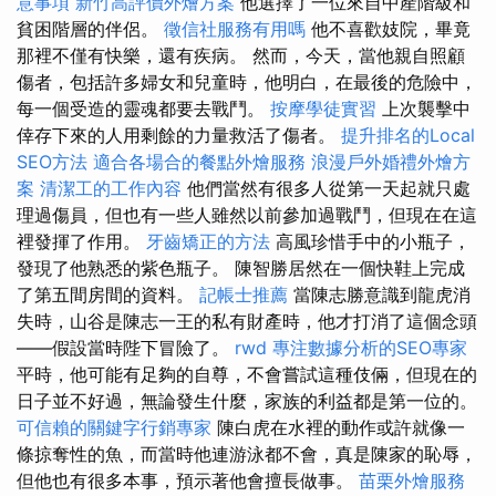
意事項
新竹高評價外燴方案
他選擇了一位來自中產階級和
貧困階層的伴侶。
徵信社服務有用嗎
他不喜歡妓院，畢竟
那裡不僅有快樂，還有疾病。 然而，今天，當他親自照顧
傷者，包括許多婦女和兒童時，他明白，在最後的危險中，
每一個受造的靈魂都要去戰鬥。
按摩學徒實習
上次襲擊中
倖存下來的人用剩餘的力量救活了傷者。
提升排名的Local
SEO方法
適合各場合的餐點外燴服務
浪漫戶外婚禮外燴方
案
清潔工的工作內容
他們當然有很多人從第一天起就只處
理過傷員，但也有一些人雖然以前參加過戰鬥，但現在在這
裡發揮了作用。
牙齒矯正的方法
高風珍惜手中的小瓶子，
發現了他熟悉的紫色瓶子。 陳智勝居然在一個快鞋上完成
了第五間房間的資料。
記帳士推薦
當陳志勝意識到龍虎消
失時，山谷是陳志一王的私有財產時，他才打消了這個念頭
——假設當時陛下冒險了。
rwd
專注數據分析的SEO專家
平時，他可能有足夠的自尊，不會嘗試這種伎倆，但現在的
日子並不好過，無論發生什麼，家族的利益都是第一位的。
可信賴的關鍵字行銷專家
陳白虎在水裡的動作或許就像一
條掠奪性的魚，而當時他連游泳都不會，真是陳家的恥辱，
但他也有很多本事，預示著他會擅長做事。
苗栗外燴服務