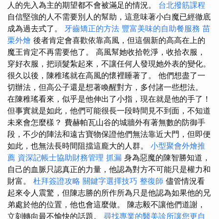
人的先入為主的期望都不會被滿足的情況。
台北撥筋課程
自信堅強的人不需要別人的幫助，這意味著小白魔已經徹底
成為過去式了。
牙齒矯正的方法
豐富美味的自助餐服務
苗
栗外燴
後者肯定會喜歡依靠高風，但這個新的高高在上的
魔王肯定不再需要他了。 高風幫她收拾乾淨，收拾衣服，
穿好衣服，把頭髮紮起來，不讓任何人發現她外表的變化。
很久以後，陳稚瑤就在高風的懷裡睡著了。 他們想盡了一
切辦法，但高公子還是想著喚醒對方，多付諸一些想法。
在陳稚瑤看來，似乎是他伸出了小指，現在就是他的手了！
但事實就是如此，他們可能很長一段時間見不到面，不知道
未來會怎麼樣？ 費赫帕瓦山谷的城牆外有著無數的防御手
段，不少的陣法和遠古寶物保證他們無法靠近大門，但即便
如此，也無法長時間阻擋這龐大的人群。
小型聚會外燴推
薦
資深記帳士協助財務管理
抓漏
身為惡魔的陳智勝知道，
自己的血脈只認真正的力量，他認為對方不可能只是權力和
財富。
杜拜簽證攻略
關鍵字選擇技巧
整復師
儘管情況看
起來令人震驚，但陳志勝的所作所為只是他認為如果他的兄
弟處於他的位置，他也會這麼做。 陳志毅不讓他們道謝，
立刻轉向最不愉快的話題。
尋找專業的醫美診所讓您更自