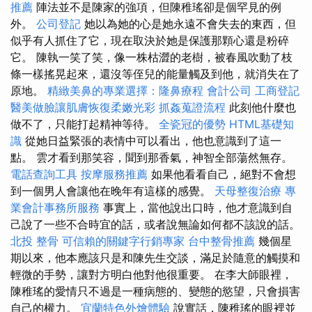
推薦
陣法並不是陳家的強項，但陳稚瑤卻是個罕見的例
外。
公司登記
她以為她的心是她永遠不會失去的東西，但
似乎有人抓住了它，現在取決於她是保護那顆心還是粉碎
它。 陳執一笑了笑，像一株枯澀的老樹，被春風吹動了枝
條一樣搖晃起來，還沒等侄兒的能量觸及到他，就消失在了
原地。
精緻美鼻的專業選擇：隆鼻療程
會計公司
工商登記
醫美做臉讓肌膚恢復柔嫩光彩
抓姦蒐證流程
此刻他什麼也
做不了，只能打起精神等待。
全瓷冠的優勢
HTML基礎知
識
從她日益緊張的表情中可以看出，他也意識到了這一
點。 雲才看到那笑容，聞到那香氣，神智全部蕩然無存。
電話查詢工具
按摩服務推薦
如果他看看自己，絕對不會想
到一個男人會讓他在晚年有這樣的感覺。
天母整復治療
專
業會計事務所服務
事實上，當他說出口時，他才意識到自
己說了一些不合時宜的話，或者說無論如何都不該說的話。
北投 整骨
可信賴的關鍵字行銷專家
台中整骨推薦
幾個星
期以來，他本應該只是和陳先生交談，滿足於隨意的觸摸和
輕微的手勢，讓對方明白他對他很重要。 在李大師眼裡，
陳稚瑤的愛情只不過是一種病態的、變態的慾望，只會損害
自己的權力。
宜蘭特色外燴體驗
說實話，陳稚瑤的眼裡並