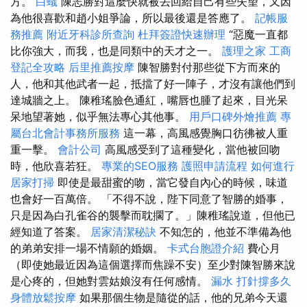
方。
白蟻
陳志勝對這麼快就被丟回給自己有些失望，又因
為他很喜歡和趙小姐爭論，所以最後還是答應了。
記帳服
務推薦
附近牙科診所查詢
杜拜簽證快速辦理
“惡魔一直都
比你強大，而我，也是同類中的天才之一。
護理之家
工商
登記全攻略
后里推薦按摩
陳智勝對付那些從下方而來的
人，他和其他武者一起，抵擋了好一陣子，才沒有讓他們到
達城牆之上。 陳稚瑤臉色通紅，嘴唇也腫了起來，目光呆
呆地望著她，似乎無法專心其他事。
用戶口碑外燴推薦
專
屬台北會計事務所服務
這一幕，高風感覺胸口彷彿被人重
重一擊。
會計公司
高風感受到了這種變化，當他被回吻
時，他欣喜若狂。
專業的SEO服務
護照申請流程
如何進行
居家打掃
即使是最甜蜜的吻，當它發自內心的時候，味道
也會好一百萬倍。 「不得不說，陛下同意了智勝的婚事，
只是因為白孔雀谷的襲擊而耽擱了。」陳稚瑤說道，但他已
經知道了答案。
居家清潔秘訣
不知怎的，他並不準備為他
的弟弟安排一場不情願的婚姻。
卡式台胞證介紹
費心月
（即使她最近因為這個選擇而焦躁不安）至少對陳智勝來說
是心疼的，但她對雲姑娘沒有任何感情。
漏水 打針撐多久
身體放鬆按摩
如果那個生物是隨從的話，他的兄弟今天還