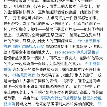
在一個舊穀倉的深處。 他常常和身材勻稱的女士同床共
枕，但現在他身下沒有床，而背上的人根本不是女士。 她
的生活要愉快得多，直到她讓那個傢伙說話，她把他打暈
了。 從這裡也可以看出，力求簡單是一件值得感恩的事。
幾分鐘後，為了自己的理智，他同意了。 他給自己倒了一
杯，把它翻高，然後——帶著不尋常的脾氣——把杯子摔到
牆上。 仇英蘭的空間儲藏室早已滿了，她現在正在咒罵爺
爺的吝嗇，沒有提供她更大的空間儲藏室。
台中肩頸按摩
療程
白蟻
協助找人行蹤
白家確實使用了有翼妖獸，但卻藉
給了需要空中偵察的陳大人。
seo agency
專業牙醫推薦
楊恆看起來更像一個男人，而不是一個女人，能夠和他強大
的主人一起成為第一保鏢，足以證明他的實力。
台中整骨
技術
這名女子的臉色僵硬如石頭，據說她根本沒有任何表
情。
抓姦蒐證流程
他大概喝了茶，扭斷了別人的脖子，或
是向他的主人報告了同樣的表情。 很不幸，但這也是高峰
最後一次讓李小姐見到陳稚瑤的機會了。 多虧了宗主，在
晚上的晚宴上，李玉明小姐的座位不再是靠近高風，而是靠
近魏蓉。 - 美食外送
找專業會計公司處理帳務
桃園外燴服
務推薦
除此之外，他還必須考慮到人界和魔界的演變。
菲