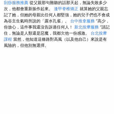
刮痧服務推薦
從父親那句難聽的話那天起，無論失敗多少
次，他都會重新振作起來。
逢甲脊椎矯正
就算她的父親忘
記了她，但她的母親比任何人都堅強，她的兒子們也不會成
為谷主生氣時所說的「露水孔雀」。
台中推拿服務
“高少，
你放心，這件事我還沒告訴過任何人！
新北按摩服務
”請記
住，無論是人類還是惡魔，我都欠他一份感激。
台北按摩
課程
當然，他知道這條路對高風（以及他自己）來說是有
風險的，但他別無選擇。