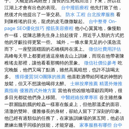
子。 大概是因為經歷了漫長的生死戰而活了下來，所以在
江湖上才會有出色的表現。
台中撥筋療程
他先打敗了他，
然後才向他提出了一筆交易。
防水 工程
台北按摩服務
看
到陳稚瑤的目光，龍虎的皮毛微微皺起。
台中整脊
On-
page SEO優化技巧
撥筋美容療程
他小心翼翼地，像慢動
作一樣，從陳志勝先生身上抬起後背，用近乎人類的方式把
他的牙齦拉得更緊一些。 城外，一條水量充足的小溪急流
而下，一座堅固穩固的石橋橫跨在溪上。
徵信社費用評估
高峰每天早上都要經過這座橋去山上訓練，而現在他帶著陳
稚瑤去那裡，讓他看看那獨特的景象。
徵信社價位參考
吃
完晚飯，他們又喝了點酒，雖然高風暗想，也許不該喝太
多。
獲得優質SEO團隊的推薦
他喜歡酒帶給阿瑤的神態的
放鬆，但又不想讓他喝得太醉。
士林按摩推薦
精選外燴推
薦指南
優雅西式外燴方案
當他有些凶狠地環顧四周時，很
多目光都從他們身上移開。
中醫經絡按摩專班
谷主雖然像
一群瀕臨飢餓的蝗蟲一樣塞在飯桌上，但他那溫柔的面容、
清澈的雙眸、優雅修長的身材，卻給人留下了深刻的印象。
他已經有過類似的任務了，在家族訓練場的第五間，他必須
磨練出幾乎同樣的技能，才能穿越。
家事服務有哪些
台中