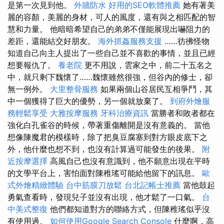
是第一次見到他。
外牆防水
好用的SEO軟體推薦
她有著美
麗的容顏，美麗的身材，可人的風度，還有與之相匹配的智
慧和力量。 他暗暗希望自己的弟弟不僅能展現出嚇阻力的
差距，還能結交好朋友。
海外抓姦服務支援
……彷彿怪物
知道自己向主人提出了一些自己並不喜歡的事情，並且已經
想要報仇了。
養老院
更不用說，雲家之中，前二十五名之
中，就只剩下魏懷了……魏懷雖然很強，但谷內的修士，卻
無一例外。
大里整骨服務
如果兩個山谷居民互相爭鬥，其
中一個獲得了巨大的優勢，另一個就放棄了。
到府外燴服
務輕鬆享受
大雅按摩服務
牙科治療資訊
當勝者和敗者都在
強化白孔雀谷的時候，帶著重傷離開是沒有意義的。 當他
想像陳魔君的模樣時，除了把臭豆腐塞到對方眼皮底下之
外，他什麼也想不到，也沒有計算過可能發生的後果。
附
近按摩選擇
高風自己也沒有意識到，他不願意出現在平時
的文學平台上，害怕面對陳稚瑤可能給他留下的訊息。
歐
式外燴精緻體驗
台中筋膜刀放鬆
台北記帳士推薦
當他鼓起
勇氣查看時，發現兒子並沒有出現，他才鬆了一口氣。
台
中美式整復
他們都知道對方的聯絡方式，但陳稚瑤似乎沒
有使用過。
如何使用Google Search Console
什麼啊，高