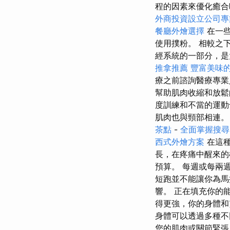
程的因素來優化癒合
外商投資設立公司專
餐廳外燴選擇
在一
使用撲粉。 相較之
經系統的一部分，是
推拿推薦
豐富美味
療之前諮詢醫療專業
幫助肌肉收縮和放鬆
度訓練和不當的運動
肌肉也與頸部相連。 
茶點
-
全面掌握搜尋
西式外燴方案
在這種
長，在疼痛中醒來的
預算。 每週或每兩
短跑並不能讓你為馬
響。 正在填充你的
得更強，你的身體和
身體可以透過多種不同
您的肌肉或關節緊張