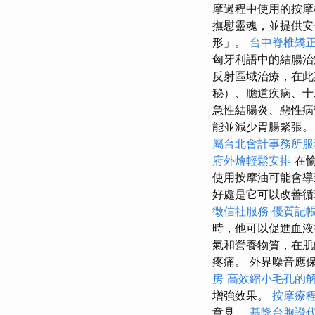
摩過程中使用的按摩
撫慰靈魂，並提供安
形」。
台中脊椎矯
匈牙利語中的結腸治
反射區域治療，在此
秘）、膽道疾病、
急性結腸炎、惡性病
能並減少胃腸緊張
屬台北會計事務所服
府外燴輕鬆安排
在愉
使用按摩油可能會導
好處是它可以改善循
徵信社服務
優質記
時，他可以促進血
氣和營養物質，在肌
疼痛。 外界噪音應
房
高效縮小毛孔的
增強效果。
按摩療
意見。
基隆台胞證