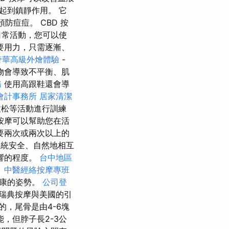
起到鎮靜作用。 它
防痘痘。 CBD 按
日常活動，您可以使
要用力，只需逐漸、
奢華高級外燴體驗
-
物會導致不平衡、肌
務
使用高跟鞋還會導
會計事務所
居家清潔
松等活動進行訓練
按摩可以幫助您在活
要兩次或兩次以上的
系統安全、自然地相互
響的程度。
台中地區
。
中醫經絡按摩專班
健康的姿勢。
公司登
瑞典按摩與美國的引
，尾骨是由4-6塊
，但脖子長2-3公