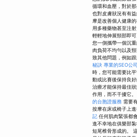
循環和血壓，對於那
也對皮膚狀況有有益的
摩是改善個人健康的
用多種藥物甚至注
輕輕地伸展頸部即
您一側攜帶一個沉重
肉負荷不均勻以及頸
致其他問題，例如跟
秘訣
專業的SEO公
時，您可能需要比
動或比賽後保持良
治療才能保持最佳狀
作用，而不干擾它
的台胞證服務
需要有
按摩在床或椅子上進
記
任何肌肉緊張都
進不幸地在俱樂部紮
短尾椎骨形成的。 