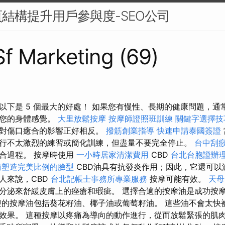
結構提升用戶參與度-SEO公司
 Sf Marketing (69)
以下是 5 個最大的好處！ 如果您有慢性、長期的健康問題，通
於您的身體感覺。
大里放鬆按摩
按摩師證照班訓練
關鍵字選擇技
體對傷口癒合的影響正好相反。
撥筋創業指導
快速申請泰國簽證
行不太激烈的練習或簡化訓練，但盡量不要完全停止。
台中刮
合過程。 按摩時使用
一小時居家清潔費用
CBD
台北台胞證辦
術塑造完美比例的臉型
CBD油具有抗發炎作用；因此，它還可以
人來說，CBD
台北記帳士事務所專業服務
按摩可能有效。
天母
分泌來舒緩皮膚上的痤瘡和瑕疵。 選擇合適的按摩油是成功按
迎的按摩油包括葵花籽油、椰子油或葡萄籽油。 這些油不會太快
效果。 這種按摩以疼痛為導向的動作進行，從而放鬆緊張的肌