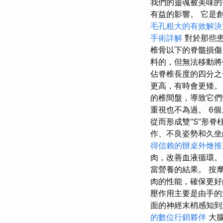
我們的靈魂被美味的
有益的影響。 它是
毛孔粗大的有效解決
手術詳解
對於那些患
椎骨以下的脊髓損傷
料的，但無法移動
佔脊椎長度的四分
更高，有時會更矮
的椎間盤，導致它
重視也不為過。 6個
從而形成雙“S”形
作、不良姿勢和久坐
得信賴的辦桌外燴推
肉，改善血液循環。
當營養的結果。 按
肉的性能，確保更好
壓作用主要是由手的
面的神經末梢感知到
的數位行銷夥伴
大腦