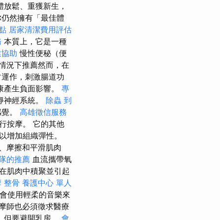
體放鬆、重獲新生，
你仍然擁有「最佳體
點
居家清潔費用評估
務
本質上，它是一種
業協助
慢性便秘（便
情況下推薦然而，在
常運作，刺激腸道功
康產生負面影響。
專
靜神經系統。
除蟲
到
感覺。
高雄徵信服務
行按摩。 它的其他
以增加組織彈性。
、摩擦和平滑肌肉
團隊的推薦
血流攜帶氧
在肌肉中積聚並引起
摩 整骨
養護中心 單人
會使用輕柔的音樂來
摩師也必須徵求醫療
，但要避開乳房。
會