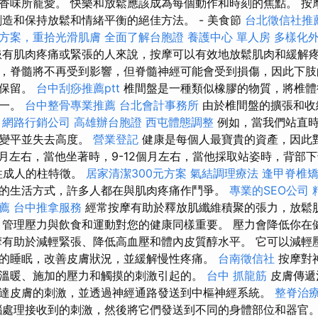
香味所寵愛。 快樂和放鬆應該成為每個動作和時刻的焦點。 按
創造和保持放鬆和情緒平衡的絕佳方法。 - 美食節
台北徵信社推
方案，重拾光滑肌膚
全面了解台胞證
養護中心 單人房
多樣化
有肌肉疼痛或緊張的人來說，按摩可以有效地放鬆肌肉和緩解疼痛
，脊髓將不再受到影響，但脊髓神經可能會受到損傷，因此下肢
將保留。
台中刮痧推薦ptt
椎間盤是一種類似橡膠的物質，將椎體
之一。
台中整骨專業推薦
台北會計事務所
由於椎間盤的擴張和收
。
網路行銷公司
高雄辦台胞證
西屯體態調整
例如，當我們站直
們變平並失去高度。
營業登記
健康是每個人最寶貴的資產，因此
月左右，當他坐著時，9-12個月左右，當他採取站姿時，背部下
脊柱成人的柱特徵。
居家清潔300元方案
氣結調理療法
逢甲脊椎
的生活方式，許多人都在與肌肉疼痛作鬥爭。
專業的SEO公司
薦
台中推拿服務
經常按摩有助於釋放肌纖維積聚的張力，放鬆
 管理壓力與飲食和運動對您的健康同樣重要。 壓力會降低你在
摩有助於減輕緊張、降低高血壓和體內皮質醇水平。 它可以減輕
的睡眠，改善皮膚狀況，並緩解慢性疼痛。
台南徵信社
按摩對
溫暖、施加的壓力和觸摸的刺激引起的。
台中 抓龍筋
皮膚傳遞
達皮膚的刺激，並透過神經通路發送到中樞神經系統。
整脊治
處理接收到的刺激，然後將它們發送到不同的身體部位和器官