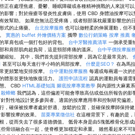
些正在處理焦慮、憂鬱、睡眠障礙或各種精神挑戰的人來說可以
影響；對於痤瘡等發炎性皮膚病，使用 CBD 身體油按摩可以預
有效幫助。 如果您無法忍受疼痛，或者頸部落枕嚴重影響您的
射形式的止痛藥。
台北按摩服務
也可以做輕柔的伸展運動，但不
可。
實惠的 buffet 外燴價格方案
攜帶
數位行銷策略
按摩 推薦
的單肩包或一個打包好的背包。
台中牙醫推薦清單
一側承受重
部和肩部肌肉超負荷，這是頸部疼痛的溫床。
台中平價按摩服
腱縮短。 其中，我們首先提到背部按摩，因為它是最常見的。
司
甚至可以每天進行半小時的局部按摩。
什麼是SEO？
在為馬拉
平常更頻繁地安排按摩。
台中運動按摩服務
每週或每兩週一次的
好的體形並更快地恢復活力。
護照申請流程
認真的運動員每週需
態。 CBD
HTML基礎知識
腳底按摩專業教學
與內源性大麻素
。
殺蟑螂
我們認為，這些偏差可能會導致高估或低估所報告的影
針對性地設計更多參與者、適當的按摩應用率和控制研究偏差
行，確保被按摩者處於舒適、放鬆的位置，並確保按摩師保持
會影響按摩的效果。
苗栗專業徵信社
在這種背景下，有趣的是，
根，從而失去了很多道德價值。 骶骨本身是由5塊骶椎骨化形成的
這些骨頭融合在一起，使脊椎更加穩定和承重。 雖然看起來不可能