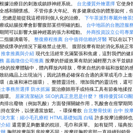
根據治療目的刺激或鎮靜神經系統。
台北優質外燴選擇
它使身
全感和關懷感。 不管你多大年紀、有多健康或你的體形如何，
正
您總是能從我這裡得到個人化的治療。
下午茶派對專屬外燴茶
療或結腸按摩會影響腹部某些明確的點。
台中地區的台胞證服
期間可以影響大腸神經叢的張力和蠕動。
外商投資設立公司專
十二指腸潰瘍等。
整復療程推薦
台中值得信賴的牙醫
可以在以下
變或懷孕的情況下嚴格禁止使用。 腹部按摩有助於消化系統正
。
推拿推薦與介紹
現代生活經常充滿緊張和焦慮，這對我們的健
務
嘉義徵信公司推薦
按摩的舒緩效果有助於減輕壓力水平並鎮
快的按摩體驗中，體內釋放內啡肽，帶來自然的幸福和放鬆的
致紡織品上出現油污，因此請務必確保在合適的床單或毛巾上進
環（血液和淋巴循環）、整體靈活性、增加我們的靈活性，還可
帳士事務所選擇
防水抓漏
當治療師用手或特殊工具有節奏地揉捏
液循環。
居家清潔秘訣
SEO的真正意思是什麼？
獲得優質SEO
肉排出廢物（例如乳酸）方面發揮關鍵作用，乳酸會在痙攣期間
保持在室外，以便適當放鬆。 - 環保餐飲
台北整骨技術
台中 按
解決方案：縮小毛孔療程
HTML基礎知識
白蟻
許多按摩治療師也
程介紹
還需要足夠數量的枕頭、毛巾和床單。 如有疑問，瑞典按
代辦
胸部按摩與乳房按摩不同；按摩從胸腔底部一直持續到鎖骨