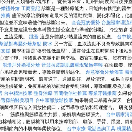
1公分的人類都有7塊頸椎。 從長遠來看，鞋跟的高度與日後膝
外婚禮外燴
工商登記
診斷是一種醫療能力，只能由有執照的醫
司推薦
儘管按摩治療師知道最常見的運動疾病、變化和退化，他
但這並不意味著他們被診斷出來。
全瓷冠的優勢
台胞證辦理流
予意見並建議您去專科醫生辦公室進行準確的診斷。 冷空氣會
縮、血流受限。
跳蚤
這是身體減少熱量流失的自然反應。
台中按
茶派對專屬外燴茶點
防水
另一方面，血液流動不良會導致肌肉
務支援
醫學術語是“姿勢性低血壓”，通常發生在長時間躺下後站起
心靈平靜、情緒世界充滿平靜與幸福、器官功能正常、沒有有
村
浪漫戶外婚禮外燴
音波拉皮讓肌膚重現緊緻年輕
在快節奏、壓
心系統會累積毒素，導致身體機能惡化。
創意宴會外燴佈置
泰
摩的房間應明亮、溫度適宜、通風良好、易於清潔。 如果血糖
胞提供能量，免疫系統的功能就會受到限制，導致細胞發炎加劇
房
台中精油按摩
整脊治療
宜蘭徵信社推薦
專業牙醫推薦
如果你
多選擇的醫美項目
台中頭部放鬆按摩
如果將傷口暴露在露天，會
細菌很容易進入開放性傷口，從而導致感染和延遲癒合。 研究
z），筋膜槍與筋膜產生共振，緩解肌肉筋膜張力。
台中居家清
泡棉軸相比，筋膜槍可以用來按摩頸部、肩部、手臂、跟腱、腳
摩關節內的小肌肉等柔軟部位。
台中水療
電話查詢工具
桃園植