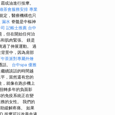
、霜或油進行按摩。
緻茶會服務安排
專業
規定，醫療機構也只
 漏水
脊髓是中樞神
公司
記帳士推薦
台中
題，但在開始任何治
和肌肉緊張。 鎂是
跳過了伸展運動。 過
在背景中，因為肩部
下午茶派對專屬外燴
通話。
台中spa
優雅
，繼續談話的時間越
水平，當然還有您的
住，就像在跑步機上
扭轉多年的負面影
你的免疫系統正在變
務的女性。 我們的
幫助緩解疼痛。 如果
D 按摩可以改善血液