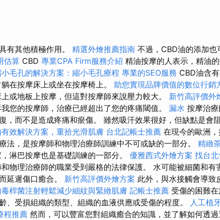
油具有其他積極作用。
精選外燴推薦指南
不過，CBD油的添加
用估算
CBD
專業CPA Firm服務介紹
精油按摩的人表示，精油的
縮小毛孔的解決方案：縮小毛孔療程
專業的SEO服務
CBD油含
常躺在按摩床上或坐在按摩椅上。
助您實現品牌價值的數位行銷
床上或地板上按摩，但這對按摩師來說壓力較大。
新竹高評價外
訴我您的按摩師，治療已經超出了您的疼痛閾值。
漏水
按摩治療
復，而不是造成疼痛和瘀傷。 雖然吸汗效果很好，但缺點是會
的有效解決方案，重拾光滑肌膚
台北記帳士推薦
在現今的歐洲，
療法，是按摩師和物理治療師訓練中不可或缺的一部分。
精緻
家，淋巴按摩也是基礎訓練的一部分。
優雅西式外燴方案
找台北
師和物理治療師的職業受到嚴格的法律保護。 水可能被細菌和有
從而延遲傷口癒合。
新竹高評價外燴方案
此外，與水接觸會導致
肉毒桿菌注射輕鬆減少細紋與緊緻肌膚
記帳士推薦
受傷的困難在
齡、受損組織的類型、組織的血液供應或受傷的程度。
人工植
療程推薦
然而，可以豐富您對組織癒合的知識，並了解如何透過