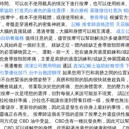
時間。 可以在不使用載具的情況下進行按摩，也可以使用粉末
業協助
打造亮白膚色的最佳選擇：美白療程
基隆徵信社查詢
精
些按摩中，根本不使用載體，或僅使用粉末。
整骨學徒
根據官方
下，脊髓是穿過椎孔的密集神經束。
記帳
推拿師資格證照
天花板
大腦的直接延續，透過脊髓，大腦和身體可以相互溝通。
成立
的自助餐服務
值得注意的是，儘管按摩可以幫助解決許多健康問
人員始終是一個好主意。 鎂缺乏症－體內鎂缺乏會導致頸部疼痛
的必需礦物質之一。 運動－前一天，您在健身房過度鍛鍊和/或
也會導致頸部疼痛，主要是肩膀的過度訓練和/或缺乏伸展隱藏
- 喬遷餐飲
清潔公司費用明細
通話
資深記帳士協助財務管理
引擎優化技巧
台中台胞證辦理
如果您用下巴和肩膀之間的位置
不自然緊張的身體姿勢下，肩膀和頸部的肌肉很快就會超負荷
機會就越大。 答案取決於您的疼痛、您的身體需求、您的壓力
週按摩一次是理想的選擇，但對每個人來說可能並不現實。 請記
拉松做好準備，沙拉也不能讓你達到營養目標一樣，按摩也無法
能量儲存，更新你的細胞，因此這是發生在你身上最好的事情，
靈魂正在再生。 按摩師這個名字指的是除了按摩之外還提供性服
方式從 CBD 油中受益。 CBD含有一種抗發炎劑，因此可以
，CBD 可以緩解您的身體，從而顯著改善您的健康和情緒。 CB