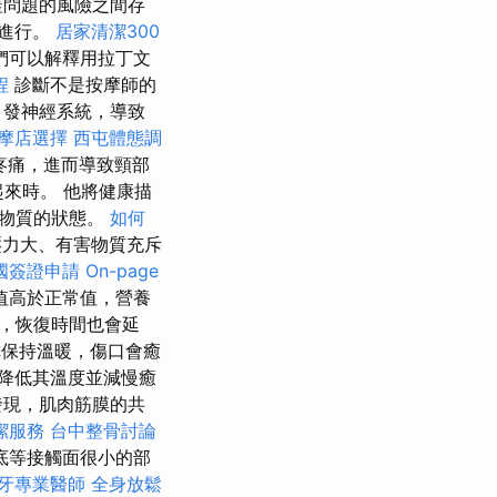
蓋問題的風險之間存
生進行。
居家清潔300
們可以解釋用拉丁文
程
診斷不是按摩師的
引發神經系統，導致
摩店選擇
西屯體態調
疼痛，進而導致頸部
來時。 他將健康描
害物質的狀態。
如何
力大、有害物質充斥
國簽證申請
On-page
值高於正常值，營養
，恢復時間也會延
保持溫暖，傷口會癒
降低其溫度並減慢癒
發現，肌肉筋膜的共
潔服務
台中整骨討論
底等接觸面很小的部
牙專業醫師
全身放鬆