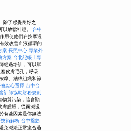
除了感覺良好之
也可以放鬆神經。
台中
作用使他們在按摩過
有有效改善血液循環的
方案
長照中心
專業外
燴方案
台北記帳士專
師經過培訓，可以幫
阻塞皮膚毛孔，呼吸
按摩、結締組織和節
茶會點心選擇
台中台
會計師協助財務規劃
害物質污染，這會顯
皮膚腫脹，從而減慢
於有些因素是你無法
牙技術解析
台中撥筋
避免減緩正常癒合過