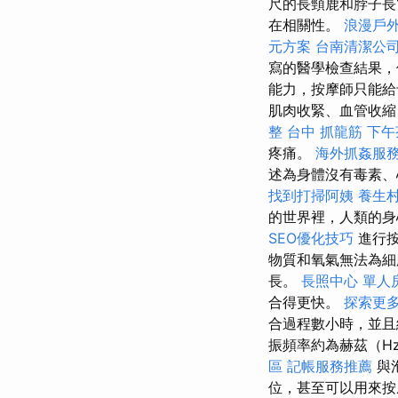
尺的長頸鹿和脖子長
在相關性。
浪漫戶
元方案
台南清潔公
寫的醫學檢查結果，
能力，按摩師只能給
肌肉收緊、血管收
整
台中 抓龍筋
下午
疼痛。
海外抓姦服
述為身體沒有毒素、
找到打掃阿姨
養生
的世界裡，人類的身
SEO優化技巧
進行按
物質和氧氣無法為細
長。
長照中心 單人
合得更快。
探索更
合過程數小時，並且
振頻率約為赫茲（H
區
記帳服務推薦
與
位，甚至可以用來按