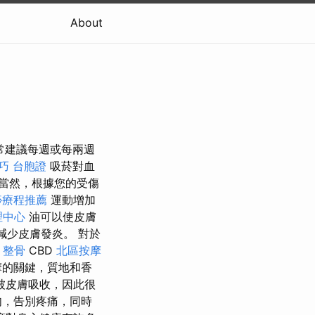
About
常建議每週或每兩週
巧
台胞證
吸菸對血
當然，根據您的受傷
痧療程推薦
運動增加
理中心
油可以使皮膚
減少皮膚發炎。 對於
 整骨
CBD
北區按摩
摩的關鍵，質地和香
被皮膚吸收，因此很
肉，告別疼痛，同時