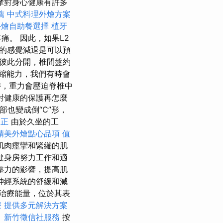
摩對身心健康有許多
薦
中式料理外燴方案
外燴自助餐選擇
植牙
。 因此，如果L2
的感覺減退是可以預
彼此分開，椎間盤約
縮能力，我們有時會
時，重力會壓迫脊椎中
對健康的保護再怎麼
部也變成倒“C”形，
矯正
由於久坐的工
精美外燴點心品項
值
肌肉痙攣和緊繃的肌
健身房努力工作和適
壓力的影響，提高肌
神經系統的舒緩和減
治療能量，位於其表
療
提供多元解決方案
。
新竹徵信社服務
按