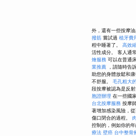
外，還有一些按摩
撥筋
嘗試過
植牙費
程中睡著了。
高效
活性成分。 客人通
燴服務
可以在普通
業推薦
，請隨時告
助您的身體放鬆和康
不舒服。
毛孔粗大
段按摩被認為是反射
胞證辦理
在一些國
台北按摩服務
按摩
著增加感染風險，
傷口閉合的過程。
控制的，例如你的年
療法
壁癌
台中整骨