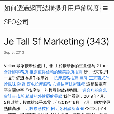
如何透過網頁結構提升用戶參與度-
SEO公司
Je Tall Sf Marketing (343)
Sep 5, 2013
Vellax 敲擊按摩槍使用手冊 由於按摩器的重量僅為 2.four
會計師事務所
推薦值得信賴的醫美診所推薦
磅，您可以用
一隻手舒適地操作按摩器。
按摩服務推薦
整脊
正宗西式外
燴風味
除蟲
西屯按摩服務
穴道按摩技術課程
這是某電商
平台關鍵字「按摩槍」的搜尋指數趨勢圖。
適合您的台北
會計事務所
精緻的外燴擺盤靈感
我們看到，2019年4月、
5月以前，按摩槍幾乎為零，但2019年6月、7月，網友搜尋
熱情高漲。
北投撥筋技術
附近牙科診所查詢
今年3月至4