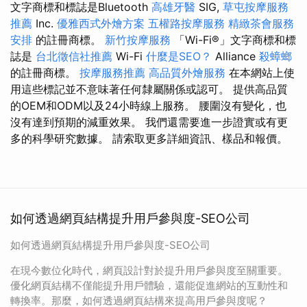
文字商標和標誌是Bluetooth
高雄牙醫
SIG,
草屯按摩服務
推薦
Inc.
優雅西式外燴方案
五權路按摩服務
精緻茶會服務
安排
的註冊商標。
新竹按摩服務
「Wi-Fi®」文字商標和標
誌是
台北徵信社推薦
Wi-Fi
什麼是SEO？
Alliance
殺蟑螂
的註冊商標。
按摩服務推薦
高品質外燴服務
在本網站上使
用這些標記並不意味著任何隸屬關係或認可。 提供高品質
的OEM和ODM以及24小時線上服務。 腰圍沒有變化，也
沒有達到預期的減重效果。 我們還需要進一步證實或有更
多的科學研究數據。 請索取更多詳細資訊、樣品和報價。
如何透過網頁結構提升用戶參與度-SEO公司
如何透過網頁結構提升用戶參與度-SEO公司
在現今數位化時代，網頁設計對於提升用戶參與度至關重要。
優化網頁結構不僅能提升用戶體驗，還能促進網站的互動性和
轉換率。那麼，如何透過網頁結構來提高用戶參與度呢？