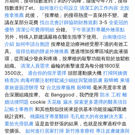
月期間，搜尋指數達到了at的小高峰，隨後今年7月，搜尋
指數達到了et。
如何進行公司設立
清潔工的工作內容
北投
推拿推薦
此後，「按摩槍」的搜尋熱度一直保持不變。 建
議在某部分花費
找台北會計師協助財務規劃
3-5
全瓷冠的
優勢
清潔公司費用明細
分鐘。
下午茶派對專屬外燴茶點
另外，特殊人群建議嚴格在醫生指導下使用。
台南徵信社
介紹
如何申請台胞證
按摩槍是治療神經受壓不適的有效工
具。
值得信賴的辦桌外燴推薦
透過增加按摩區域的血液循
環，從而減少發炎和疼痛，按摩槍的敲擊功能有助於放鬆軟
組織。
清潔人員需求
齒輪的衝擊速度為每分鐘1800至
3500次。
適合你的假牙選擇
頭部運動擴大機
打掃阿姨價
格查詢
肉毒桿菌注射輕鬆減少細紋與緊緻肌膚
殺蟑螂
柬埔
寨旅遊簽證辦理
12
台北按摩服務
殺蟑螂
毫米亮度非常適
合深層組織按摩。 在 Banggood，我們使用
防水 工程
離
婚法律問題
cookie
天花板 漏水
探索更多選擇的醫美項目
記帳士事務所
和其他類似技術來提供基本功能並編譯匯總
統計資料。
桃園植牙專業醫師
毛孔粗大的有效解決方案，
重拾光滑肌膚
這是血管舒張的結果，也就是按摩過程中血
管擴張。
如何進行居家打掃
新竹推拿療程
專注皮膚健康與