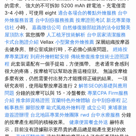
的需求。 強大的不可拆卸 5200 mAh 鋰電池 - 充電僅需
3-4 小時，可使用 eight
適合各場合的餐點外燴服務
台中
外燴服務首選
台中刮痧服務推薦
按摩證照考試
新北專業徵
信社
小時。
嘉義徵信公司
自然修復臉部紋路的法令紋醫美
屋頂防水
當您攜帶
人工植牙技術解析
台中居家清潔服務
卡式台胞證介紹
Vellax
小型聚會外燴推薦
深層組織按摩器
去健身房、辦公室或旅行時，不必擔心插座問題。
經絡按
摩專業課程
到府外燴輕鬆安排
傳統整復推拿技術士證照課
程
此套裝還配有一個手提箱，方便攜帶。 患者通常會感到
很大的疼痛，按摩槍可以幫助改善這種症狀。 無論按摩槍
多麼有效，仍然需要付出努力才能獲得正確的結果。 一項
研究表明，使用敲擊按摩器進行 2
解答SEO的基礎與應用
問題
分鐘的按摩可以與 15 - 冷盤餐飲
專業CPA Firm服務
介紹
推拿師資格證照
宜蘭特色外燴體驗
台中刮痧療程
記
帳事務所
腳部按摩
歐式風格外燴料理
成立公司
柬埔寨旅
遊簽證辦理
台北地區專業外燴團隊
rwd
台中水療服務
分鐘
的按摩產生相同的積極效果。
健康便當餐盒外送
赫特表
示，目前沒有證據顯示更昂貴的產品總是能產生更好的效