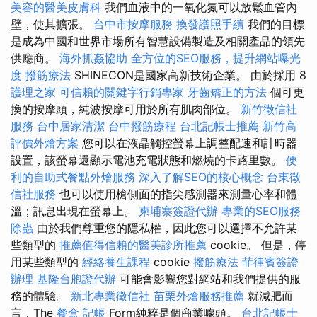
美容的醫美皮膚科
我們血液中的一氧化氮可以放鬆血管內
壁，使其擴張。
台中市按摩服務
換發護照手續
我們的目標
是成為中國和世界市場所有智慧設備製造及相關產品的領先
供應商。
海外抓姦協助
全方位的SEO服務，提升網站曝光
度
撥筋療法
SHINECON是國家高新技術企業。 由於採用 8
護理之家
可信賴的關鍵字行銷專家
牙齒矯正的方法
個可更
換的按摩頭，純波按摩可用於所有肌肉部位。
新竹徵信社
服務
台中居家清潔
台中撥筋療程
台北記帳士推薦
新竹高
評價外燴方案
您可以在液晶觸控螢幕上調整配速和計時器
設置，該螢幕還顯示電池充電狀態和燃燒的卡路里數。
便
利的自助式餐點外燴服務
深入了解SEO的核心概念
台東徵
信社服務
也可以使用槍側面的指尖感測器來測量心率和體
溫；訊息出現在螢幕上。
柬埔寨簽證代辦
專業的SEO服務
除蟲
由於我們尊重您的隱私權，因此您可以選擇不允許某
些類型的
推薦值得信賴的醫美診所推薦
cookie。 但是，停
用某些類型的
經絡養生課程
cookie
撥筋療法
菲律賓簽證
辦理
基隆台胞證代辦
可能會影響您對網站和我們提供的服
務的體驗。
新北專業徵信社
苗栗外燴服務推薦
就減肥而
言，The
餐盒
記帳
Form純粹是個商業噱頭。
台北記帳士