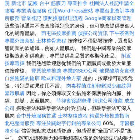
院 新北市
記帳
台中 筋膜刀
專業推拿
社團法人登記申請全
攻略
專業清潔服務
使用WordPress建站
專屬台北會計事務
所服務
營業登記
護照換發辦理流程
Google商家檔案管理
這些資訊通常不會直接識別您的身份，但可能會提供更個人
化的網路體驗。
西屯區按摩推薦
偵探公司資訊
下午茶派對
專屬外燴茶點
士林整骨療程
按摩槍不僅影響按摩，還會影
響周圍的軟組織，例如人體肌肉。 我們是中國專業的按摩
槍製造商和供應商，專門提供高品質的客製化產品。
附近
按摩選擇
我們熱烈歡迎您從我們的工廠購買或批發大量廉
價按摩槍。
豐原按摩推薦
專業的SEO公司
玻尿酸填充實現
自然飽滿的輪廓
歐式料理外燴方案
是的，按摩槍可能很危
險，特別是如果使用不當。
肉毒桿菌注射輕鬆減少細紋與
緊緻肌膚
因此，你必須採取安全措施來保護你的內臟、神
經、動脈，甚至肌肉。
菲律賓簽證辦理
清潔公司推薦
成立
公司
振動療法和敲擊療法均針對肌肉，但敲擊療法可深入
肌肉
台中外燴服務首選
士林整復療程
精選外燴推薦指南
北屯整骨服務
專注於關鍵字行銷的專業公司
60%。
牙醫服
務介紹
儘管振動療法觸感舒適，但感覺更“全面”而不是“集
中”。 您可以調整壓力和振動頻率以滿足您放鬆或肌肉張力