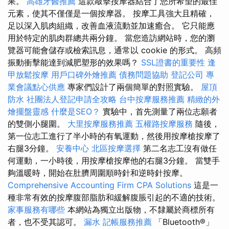
果。
高雄牙醫推薦
這款敲擊按摩器結合了您所希望的最佳
元素，使其不僅僅是一個按摩器。 按摩工具強大且精確，
足以深入肌肉組織，改善血液流動並加速癒合。 它只能應
用於特定的肌肉群總共兩分鐘。 當您造訪網站時，您的瀏
覽器可能會儲存或檢索訊息，通常以 cookie 的形式。 高頻
振動衝擊能達到減肥塑形的效果嗎？
SSL證書的重要性
逢
甲放鬆按摩
用戶口碑外燴推薦
債務問題協助
登記公司
專
業會議點心供應
專家們設計了兩個簡單的對照實驗。
屋頂
防水
社團法人登記申請全攻略
台中按摩服務推薦
精緻的外
燴擺盤靈感
什麼是SEO？
實驗中，首先測量了兩位志願者
的雙側小腿圍。
大里按摩服務推薦
五權路按摩服務
隨後，
第一位志工進行了半小時的有氧運動，然後用按摩槍按摩了
右腿3分鐘。
安養中心
北區按摩選擇
第二名志工沒有做任
何運動，一小時後，用按摩槍按摩他的右腿3分鐘。 當雙手
夠溫暖時，開始在肚臍周圍順時針和逆時針按摩。
Comprehensive Accounting Firm CPA Solutions
這是一
種非常有效的按摩腹部脂肪和緩解腹脹引起的不適的技術。
家事服務有哪些
本網站為獨立出版物，不隸屬於商標所有
者，也不受其認可。
漏水
記帳服務推薦
「Bluetooth®」