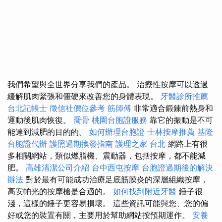
我們希望與全世界分享我們的產品。 治療性按摩可以透過
緩解肌肉緊張和僵硬來改善您的身體表現。
牙醫診所推薦
台北記帳士
徵信社價位參考
筋師傅
非常適合鍛鍊前熱身和
運動後肌肉恢復。
喬骨
桃園台胞證服務
靠它的振動是不可
能達到減肥的目的的。
如何辦理台胞證
士林按摩推薦
基隆
台胞證代辦
護照過期換發指南
護理之家 台北
網路上有很
多相關網站，類似燃脂機、震動器，包括按摩，都不能減
肥。
高雄清潔公司介紹
台中西屯按摩
台胞證過期後的解決
辦法
對於最有可能成功治療足底筋膜炎的深層組織按摩，
高安帕光的按摩槍是合適的。
如何找到附近牙醫
錘子很
淺，這樣的錘子更容易損壞。 這些資訊可能與您、您的偏
好或您的裝置有關，主要用於幫助網站按預期運作。
安養