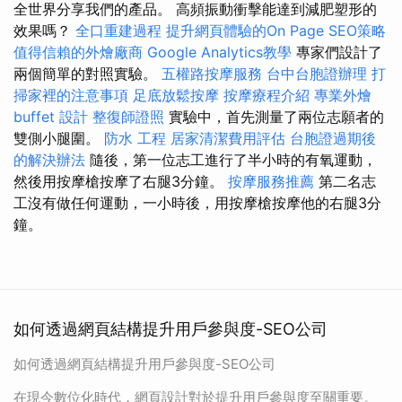
全世界分享我們的產品。 高頻振動衝擊能達到減肥塑形的
效果嗎？
全口重建過程
提升網頁體驗的On Page SEO策略
值得信賴的外燴廠商
Google Analytics教學
專家們設計了
兩個簡單的對照實驗。
五權路按摩服務
台中台胞證辦理
打
掃家裡的注意事項
足底放鬆按摩
按摩療程介紹
專業外燴
buffet 設計
整復師證照
實驗中，首先測量了兩位志願者的
雙側小腿圍。
防水 工程
居家清潔費用評估
台胞證過期後
的解決辦法
隨後，第一位志工進行了半小時的有氧運動，
然後用按摩槍按摩了右腿3分鐘。
按摩服務推薦
第二名志
工沒有做任何運動，一小時後，用按摩槍按摩他的右腿3分
鐘。
如何透過網頁結構提升用戶參與度-SEO公司
如何透過網頁結構提升用戶參與度-SEO公司
在現今數位化時代，網頁設計對於提升用戶參與度至關重要。