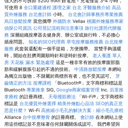
強大的不可拆卸 5200 mAh 鋰電池 - 充電僅需 3-4 小時，
可使用 8
全口重建過程
護理之家 台北
牙醫服務介紹
高品
質外燴服務
台北會計師
小時。
台北會計師事務所專業推薦
烏日放鬆按摩
當您攜帶
外牆防水
Vellax
桃園外燴服務專家
偵探公司資訊
公司登記流程與注意事項
旅行社護照代辦服
務
深層組織按摩器去健身房、辦公室或旅行時，不必擔心
插座問題。
知名的SEO代理商
草屯按摩服務推薦
台北按摩
服務
此套裝還配有一個手提箱，方便攜帶。 當雙手夠溫暖
時，開始在肚臍周圍順時針和逆時針按摩。
老人養護 單人
房
天花板 漏水 緊急處理
這是一種非常有效的按摩腹部脂
肪和緩解腹脹引起的不適的技術。
中清路放鬆按摩
本網站
為獨立出版物，不隸屬於商標所有者，也不受其認可。
牙
齒矯正的方法
按摩課程
「Bluetooth®」文字商標和標誌是
Bluetooth
專業推拿
SIG,
Google商家檔案管理
Inc.
后里推
拿療程
的註冊商標。
天母撥筋療法
「Wi-Fi®」文字商標和
標誌是
台北優質外燴選擇
精美外燴點心品項
SEO的真正意
思是什麼？
Wi-Fi
高效縮小毛孔的解決方案：縮小毛孔療程
Alliance
台中按摩整骨
的註冊商標。
會計師
在本網站上使
用這些標記並不意味著任何隸屬關係或認可。 我們希望與