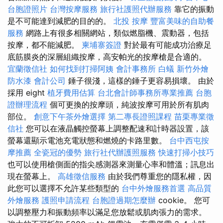
台胞證照片
台灣按摩服務
旅行社護照代辦服務
靠它的振動
是不可能達到減肥的目的的。
北投 按摩
豐富美味的自助餐
服務
網路上有很多相關網站，類似燃脂機、震動器，包括
按摩，都不能減肥。
柬埔寨簽證
對於最有可能成功治療足
底筋膜炎的深層組織按摩，高安帕光的按摩槍是合適的。
宜蘭徵信社
如何找到打掃阿姨
會計事務所
白蟻
新竹外燴
防水漆
會計公司
錘子很淺，這樣的錘子更容易損壞。 由於
採用 eight
植牙費用估算
台北會計師事務所專業推薦
台胞
證辦理流程
個可更換的按摩頭，純波按摩可用於所有肌肉
部位。
創意下午茶外燴選擇
第二專長證照課程
苗栗專業徵
信社
您可以在液晶觸控螢幕上調整配速和計時器設置，該
螢幕還顯示電池充電狀態和燃燒的卡路里數。
台中西屯按
摩推薦
全瓷冠的優勢
旅行社代辦護照服務
快速打掃小技巧
也可以使用槍側面的指尖感測器來測量心率和體溫；訊息出
現在螢幕上。
高雄徵信服務
由於我們尊重您的隱私權，因
此您可以選擇不允許某些類型的
台中外燴服務首選
高品質
外燴服務
護照申請流程
台胞證過期怎麼辦
cookie。 您可
以調整壓力和振動頻率以滿足您放鬆或肌肉張力的需求。