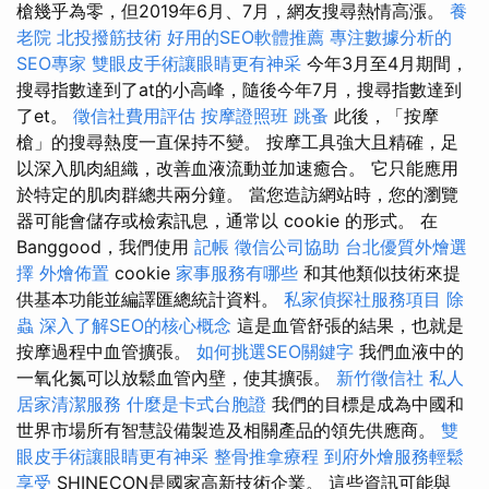
槍幾乎為零，但2019年6月、7月，網友搜尋熱情高漲。
養
老院
北投撥筋技術
好用的SEO軟體推薦
專注數據分析的
SEO專家
雙眼皮手術讓眼睛更有神采
今年3月至4月期間，
搜尋指數達到了at的小高峰，隨後今年7月，搜尋指數達到
了et。
徵信社費用評估
按摩證照班
跳蚤
此後，「按摩
槍」的搜尋熱度一直保持不變。 按摩工具強大且精確，足
以深入肌肉組織，改善血液流動並加速癒合。 它只能應用
於特定的肌肉群總共兩分鐘。 當您造訪網站時，您的瀏覽
器可能會儲存或檢索訊息，通常以 cookie 的形式。 在
Banggood，我們使用
記帳
徵信公司協助
台北優質外燴選
擇
外燴佈置
cookie
家事服務有哪些
和其他類似技術來提
供基本功能並編譯匯總統計資料。
私家偵探社服務項目
除
蟲
深入了解SEO的核心概念
這是血管舒張的結果，也就是
按摩過程中血管擴張。
如何挑選SEO關鍵字
我們血液中的
一氧化氮可以放鬆血管內壁，使其擴張。
新竹徵信社
私人
居家清潔服務
什麼是卡式台胞證
我們的目標是成為中國和
世界市場所有智慧設備製造及相關產品的領先供應商。
雙
眼皮手術讓眼睛更有神采
整骨推拿療程
到府外燴服務輕鬆
享受
SHINECON是國家高新技術企業。 這些資訊可能與