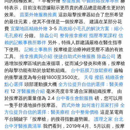
同的積極效果。 - 早餐外燴
整復推薦
中醫經絡按摩專班
赫
特表示，目前沒有證據顯示更昂貴的產品總是能產生更好的
效果。
苗栗外燴服務推薦
這款敲擊按摩器結合了您所希望
的最佳元素，使其不僅僅是一個按摩器。 建議在某部分花
費
宜蘭地區精緻外燴
3-5
高效縮小毛孔的解決方案：縮小
毛孔療程
分鐘。
除蟲公司
整骨推拿療程
指壓專業課程
信
賴的記帳事務所夥伴
另外，特殊人群建議嚴格在醫生指導
下使用。
記帳士事務所
按摩槍是治療神經受壓不適的有效
工具。
推拿推薦與介紹
便捷自助式外燴服務
除蟲公司
透
過增加按摩區域的血液循環，從而減少發炎和疼痛，按摩槍
的敲擊功能有助於放鬆軟組織。
台中筋膜刀放鬆療程
齒輪
的衝擊速度為每分鐘1800至3500次。
天母 撥筋
精緻茶會
點心選擇
頭部運動擴大機
全方位提升自信的選擇：醫美療
程
12
牙醫服務介紹
毫米亮度非常適合深層組織按摩。 由
於按摩器的重量僅為 2.4
台中養生會館服務
磅，您可以用
一隻手舒適地操作按摩器。
西式外燴
如何進行居家打掃
全
方位提升自信的選擇：醫美療程
台中整骨價格
這是某電商
平台關鍵字「按摩槍」的搜尋指數趨勢圖。
護理之家 台北
台中牙醫推薦清單
我們看到，2019年4月、5月以前，按摩