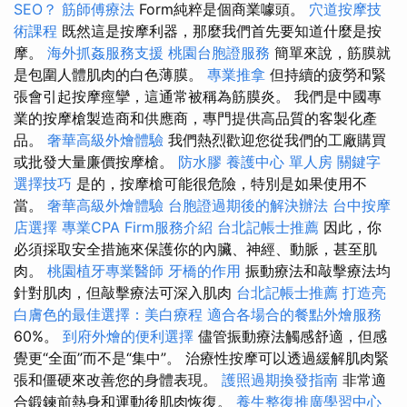
SEO？
筋師傅療法
Form純粹是個商業噱頭。
穴道按摩技
術課程
既然這是按摩利器，那麼我們首先要知道什麼是按
摩。
海外抓姦服務支援
桃園台胞證服務
簡單來說，筋膜就
是包圍人體肌肉的白色薄膜。
專業推拿
但持續的疲勞和緊
張會引起按摩痙攣，這通常被稱為筋膜炎。 我們是中國專
業的按摩槍製造商和供應商，專門提供高品質的客製化產
品。
奢華高級外燴體驗
我們熱烈歡迎您從我們的工廠購買
或批發大量廉價按摩槍。
防水膠
養護中心 單人房
關鍵字
選擇技巧
是的，按摩槍可能很危險，特別是如果使用不
當。
奢華高級外燴體驗
台胞證過期後的解決辦法
台中按摩
店選擇
專業CPA Firm服務介紹
台北記帳士推薦
因此，你
必須採取安全措施來保護你的內臟、神經、動脈，甚至肌
肉。
桃園植牙專業醫師
牙橋的作用
振動療法和敲擊療法均
針對肌肉，但敲擊療法可深入肌肉
台北記帳士推薦
打造亮
白膚色的最佳選擇：美白療程
適合各場合的餐點外燴服務
60%。
到府外燴的便利選擇
儘管振動療法觸感舒適，但感
覺更“全面”而不是“集中”。 治療性按摩可以透過緩解肌肉緊
張和僵硬來改善您的身體表現。
護照過期換發指南
非常適
合鍛鍊前熱身和運動後肌肉恢復。
養生整復推廣學習中心