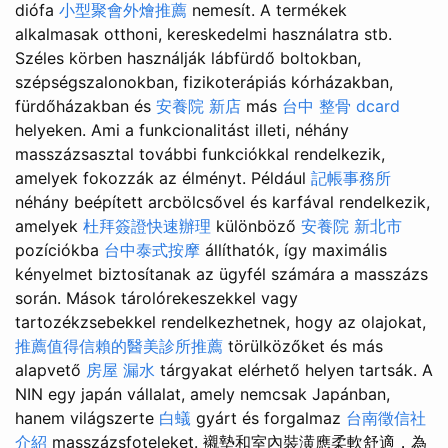
diófa
小型聚會外燴推薦
nemesít. A termékek
alkalmasak otthoni, kereskedelmi használatra stb.
Széles körben használják lábfürdő boltokban,
szépségszalonokban, fizikoterápiás kórházakban,
fürdőházakban és
安養院 新店
más
台中 整骨 dcard
helyeken. Ami a funkcionalitást illeti, néhány
masszázsasztal további funkciókkal rendelkezik,
amelyek fokozzák az élményt. Például
記帳事務所
néhány beépített arcbölcsővel és karfával rendelkezik,
amelyek
杜拜簽證快速辦理
különböző
安養院 新北市
pozíciókba
台中泰式按摩
állíthatók, így maximális
kényelmet biztosítanak az ügyfél számára a masszázs
során. Mások tárolórekeszekkel vagy
tartozékzsebekkel rendelkezhetnek, hogy az olajokat,
推薦值得信賴的醫美診所推薦
törülközőket és más
alapvető
房屋 漏水
tárgyakat elérhető helyen tartsák. A
NIN egy japán vállalat, amely nemcsak Japánban,
hanem világszerte
白蟻
gyárt és forgalmaz
台南徵信社
介紹
masszázsfoteleket. 襯墊和室內裝潢應柔軟舒適，為