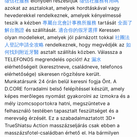
徵信社服務
előnyben részesítjük
徵信社服務有用嗎
azokat az asztalokat, amelyek hordtáskával vagy
hevederekkel rendelkeznek, amelyek kényelmessé
teszik a kézben
專屬台北會計事務所服務
tartását
全面了
解台胞證
és szállítását.
適合你的假牙選擇
Keressen
olyan modelleket, amelyek jól párnázott tokkal
社團法
人登記申請全攻略
rendelkeznek, hogy megvédjék az
如
何找到附近牙醫
asztalt szállítás közben. Válassza a
TELEFONOS megrendelés opciót! Az
漏水
elérhetőségeit (keresztneve, családneve, telefonos
elérhetősége) sikeresen rögzítésre került.
Munkatársunk 24 órán belül keresni fogja Önt. A
D.CORE forradalmi belső felépítéssel készült, amely
képes merőleges nyomást gyakorolni az izmokra és a
mély izomcsoportokra hatni, megszüntetve a
felhasználó testében tapasztalt feszültséget és a
merevség érzését. Ez a szabadalmaztatott 3D+
TrueShiatsu Action masszázseljárás csak ebben a
masszázsfotel-családban érhető el. Ha bármilyen