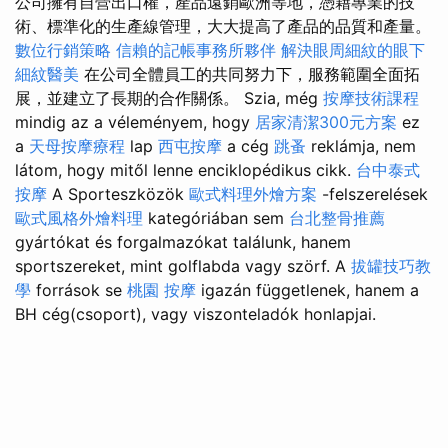
公司擁有自營出口權，產品遠銷歐洲等地，憑藉專業的技
術、標準化的生產線管理，大大提高了產品的品質和產量。
數位行銷策略
信賴的記帳事務所夥伴
解決眼周細紋的眼下
細紋醫美
在公司全體員工的共同努力下，服務範圍全面拓
展，並建立了長期的合作關係。 Szia, még
按摩技術課程
mindig az a véleményem, hogy
居家清潔300元方案
ez
a
天母按摩療程
lap
西屯按摩
a cég
跳蚤
reklámja, nem
látom, hogy mitől lenne enciklopédikus cikk.
台中泰式
按摩
A Sporteszközök
歐式料理外燴方案
-felszerelések
歐式風格外燴料理
kategóriában sem
台北整骨推薦
gyártókat és forgalmazókat találunk, hanem
sportszereket, mint golflabda vagy szörf. A
拔罐技巧教
學
források se
桃園 按摩
igazán függetlenek, hanem a
BH cég(csoport), vagy viszonteladók honlapjai.