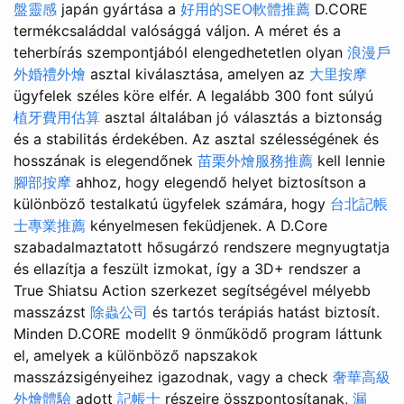
盤靈感
japán gyártása a
好用的SEO軟體推薦
D.CORE
termékcsaláddal valósággá váljon. A méret és a
teherbírás szempontjából elengedhetetlen olyan
浪漫戶
外婚禮外燴
asztal kiválasztása, amelyen az
大里按摩
ügyfelek széles köre elfér. A legalább 300 font súlyú
植牙費用估算
asztal általában jó választás a biztonság
és a stabilitás érdekében. Az asztal szélességének és
hosszának is elegendőnek
苗栗外燴服務推薦
kell lennie
腳部按摩
ahhoz, hogy elegendő helyet biztosítson a
különböző testalkatú ügyfelek számára, hogy
台北記帳
士專業推薦
kényelmesen feküdjenek. A D.Core
szabadalmaztatott hősugárzó rendszere megnyugtatja
és ellazítja a feszült izmokat, így a 3D+ rendszer a
True Shiatsu Action szerkezet segítségével mélyebb
masszázst
除蟲公司
és tartós terápiás hatást biztosít.
Minden D.CORE modellt 9 önműködő program láttunk
el, amelyek a különböző napszakok
masszázsigényeihez igazodnak, vagy a check
奢華高級
外燴體驗
adott
記帳士
részeire összpontosítanak,
漏