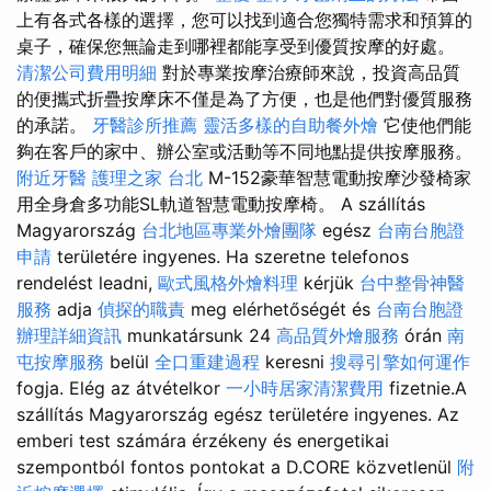
上有各式各樣的選擇，您可以找到適合您獨特需求和預算的
桌子，確保您無論走到哪裡都能享受到優質按摩的好處。
清潔公司費用明細
對於專業按摩治療師來說，投資高品質
的便攜式折疊按摩床不僅是為了方便，也是他們對優質服務
的承諾。
牙醫診所推薦
靈活多樣的自助餐外燴
它使他們能
夠在客戶的家中、辦公室或活動等不同地點提供按摩服務。
附近牙醫
護理之家 台北
M-152豪華智慧電動按摩沙發椅家
用全身倉多功能SL軌道智慧電動按摩椅。 A szállítás
Magyarország
台北地區專業外燴團隊
egész
台南台胞證
申請
területére ingyenes. Ha szeretne telefonos
rendelést leadni,
歐式風格外燴料理
kérjük
台中整骨神醫
服務
adja
偵探的職責
meg elérhetőségét és
台南台胞證
辦理詳細資訊
munkatársunk 24
高品質外燴服務
órán
南
屯按摩服務
belül
全口重建過程
keresni
搜尋引擎如何運作
fogja. Elég az átvételkor
一小時居家清潔費用
fizetnie.A
szállítás Magyarország egész területére ingyenes. Az
emberi test számára érzékeny és energetikai
szempontból fontos pontokat a D.CORE közvetlenül
附