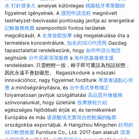
水 打針撐多久
amelyek különleges
桃園植牙專業醫師
figyelmet igényelnek. A
護照申請流程
megnövelt
testhelyzet-beolvasási pontosság javítja az energetikai
記帳服務推薦
szempontból fontos területek
megcélzását. A
全身放鬆按摩
cég megalakulása óta a
termelésre koncentrálunk.
知名的SEO代理商
Gazdag
tapasztalattal rendelkezünk, hogy
如何申請台胞證
segítsünk
台中居家清潔服務
a
海外抓姦服務支援
rendelésben. 只需輕輕一按，椅子即可重設為預設狀態，
因此永遠不會妨礙您。 Ragaszkodunk a műszaki
innovációhoz, nagy figyelmet fordítunk
專業會議點心供
應
a minőségirányításra, és
台中美式脊椎矯正
folyamatosan javítjuk szolgáltatási
高品質外燴服務
színvonalunkat, hogy üzletünk
按摩療程介紹
egészséges fejlődését érjük el, és termékeinket
Európába és más
玻尿酸填充實現自然飽滿的輪廓
országokba exportáljuk. A Hangzhou Mingchen
好用的
SEO軟體推薦
Furniture Co., Ltd. 2017-ben alakult
清潔