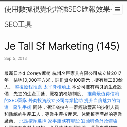
使用數據視覺化增強SEO匯報效果-
SEO工具
Je Tall Sf Marketing (145)
Sep 5, 2013
最新日本d Core按摩椅 杭州名臣家具有限公司成立於2017
年，佔地10,000平方米，註冊資金100萬元，擁有員工80餘
人。
整復療程推薦
太平脊椎矯正
本公司擁有精良的生產設
備、先進的生產工藝、嚴格的檢驗制度。
推薦最值得信賴
的SEO團隊
外商投資設立公司專業協助
提升自信魅力的首
選：隆乳手術
同時，浙江省擁有一群經驗豐富的技術人員
和熟練的生產工人，專業生產按摩床、休閒椅等產品的專業
廠商。
北區按摩選擇
家事服務有哪些
宜蘭特色外燴體驗