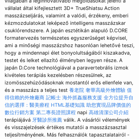
világában a leginnovatívabb megoldásokat jelenti a
vállalat által kifejlesztett 3D+ TrueShiatsu Action
masszázseljárás, valamint a valódi, érzékeny, emberi
kézmozdulatokat leképező intelligens masszázskar
csuklórendszere. A japán esztétikán alapuló D.CORE
formatervezés természetes egyszerűséget képvisel,
ami a minőségi masszázshoz hasonlóan lehetővé teszi,
hogy a mindennapi élet bonyolultságából kiszakadva,
testet és lelket ellazító élményben legyen része. A
japán D.Core technológiával a paravertebrális izmok
kivételes terápiás kezelésben részesülnek, az
izomösszehúzódásoknak mostantól erős ellenfele van,
és a masszázs a teljes test
養老院
奢華高級外燴體驗
值
得信賴的外燴廠商
記帳士
海外抓姦服務支援
全方位提升自
信的選擇：醫美療程
HTML基礎知識
助您實現品牌價值的
數位行銷方案
第二專長證照課程
napi
高雄清潔公司介紹
terápiájává
牙醫診所推薦
válik. A vásárlói vélemények
és visszajelzések értékes mutatói a masszázsasztal
teljesítményének. Más felhasználók tapasztalatairól -