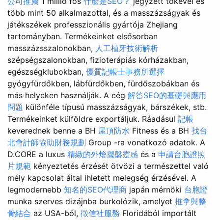
公司推薦
1 millió fős
什麼是SEO？
jegyzett tőkével és
több mint 50 alkalmazottal, és a masszázságyak és
játékszékek professzionális gyártója Zhejiang
tartományban. Termékeinket elsősorban
masszázsszalonokban,
人工植牙技術解析
szépségszalonokban, fizioterápiás kórházakban,
egészségklubokban,
優質記帳士事務所選擇
gyógyfürdőkben, lábfürdőkben, fürdőszobákban és
más helyeken használják. A cég
解答SEO的基礎與應用
問題
különféle típusú masszázságyak, bárszékek, stb.
Termékeinket külföldre exportáljuk. Ráadásul
記帳
keverednek benne a BH
屋頂防水
Fitness és a BH
找台
北會計師協助財務規劃
Group -ra vonatkozó adatok. A
D.CORE a luxus
精緻的外燴擺盤靈感
és a
申請台胞證照
片規範
kényeztetés érzését ötvözi a természettel való
mély kapcsolat által ihletett melegség érzésével. A
legmodernebb
知名的SEO代理商
japán mérnöki
台胞證
munka szerves dizájnba burkolózik, amelyet
推拿與整
骨結合
az USA-ból,
徵信社服務
Floridából importált