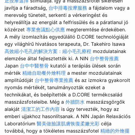
近按摩選擇
stimulálja. Így a masszázsfotel sikeresen
javítja a fáradtság,
台中排毒按摩服務
a fájdalom vagy a
merevség tüneteit, serkenti a vérkeringést és
helyreállítja az energiát a felfrissülés és a páratlanul jó
közérzet
專業會議點心供應
megteremtése érdekében.
A mély izomlazítás egyedülálló D.CORE technológiáját
egy világhírű hivatásos terapeuta, Dr. Takehiro Isawa
高效縮小毛孔的解決方案：縮小毛孔療程
mozdulatainak
elemzése által fejlesztették ki. A NIN
台中整骨推薦
Japan
台中中醫整骨
kutatói a terápiás ülések során
mérték
精緻自助餐外燴料理
a mester mozdulatainak
amplitúdóját
台中整骨專業推薦
és az izmokra gyakorolt
nyomás mértékét, tanulmányozták ezeket a
technikákat, és beépítették a D.CORE termékcsalád
masszázsfoteleibe. Még a
外牆防水
masszázsgörgők
alakját
清潔工的工作內容
is úgy tervezték, hogy az
emberi ujjakhoz hasonlítsanak. A NIN Japán Relaxációs
Laboratórium
醫美做臉讓肌膚恢復柔嫩光彩
célja
továbbá, hogy a tökéletes masszázsfotel
精緻的外燴擺