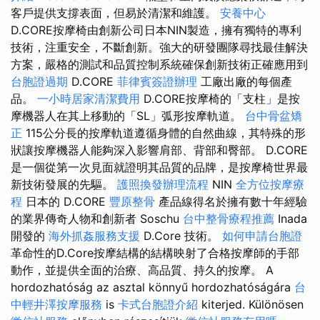
客戶提供支撐表面，但易於清潔和維護。
安養中心
D.CORE按摩椅由創新公司日本NIN製造，擁有獨特的專利
技術，注重安全，不斷創新。強大的研發團隊尋找最佳解決
方案，嚴格的測試和品質控制系統確保創新技術正確應用到
台胞證過期
D.CORE
菲律賓簽證辦理
工廠出廠的每個產
品。
一小時居家清潔費用
D.CORE按摩椅的「支柱」是按
摩機器人在其上移動的「SL」弧形按摩軌道。
台中骨盆矯
正
115公分長的按摩軌道遵循身體的自然曲線，其特殊的形
狀讓按摩機器人能夠深入影響肩部、背部和臀部。 D.CORE
是一個從第一次見面就證明其品質的品牌，是按摩椅世界最
新技術發展的先驅。
護照換發辦理流程
NIN
全方位按摩療
程
日本的 D.CORE
豐原整骨
產品線得名於擁有數十年經驗
的業界傳奇人物和創新者 Soschu
台中整骨療程推薦
Inada
開發的
海外抓姦服務支援
D.Core 技術。
如何申請台胞證
革命性的D.Core按摩結構的結構映射了合格按摩師的手部
動作，並提供全面的治療、高品質、持久的按摩。 A
hordozhatóság az asztal könnyű hordozhatóságára
台
中輕井澤按摩服務
is
卡式台胞證介紹
kiterjed. Különösen