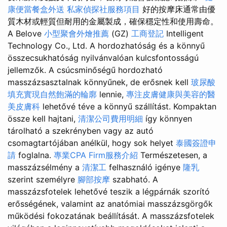
康便當餐盒外送
私家偵探社服務項目
好的按摩床通常由優
質木材或輕質但耐用的金屬製成，確保穩定性和使用壽命。
A Belove
小型聚會外燴推薦
(GZ)
工商登記
Intelligent
Technology Co., Ltd. A hordozhatóság és a könnyű
összecsukhatóság nyilvánvalóan kulcsfontosságú
jellemzők. A csúcsminőségű hordozható
masszázsasztalnak könnyűnek, de erősnek kell
玻尿酸
填充實現自然飽滿的輪廓
lennie,
專注皮膚健康與美容的醫
美皮膚科
lehetővé téve a könnyű szállítást. Kompaktan
össze kell hajtani,
清潔公司費用明細
így könnyen
tárolható a szekrényben vagy az autó
csomagtartójában anélkül, hogy sok helyet
泰國簽證申
請
foglalna.
專業CPA Firm服務介紹
Természetesen, a
masszázsélmény a
清潔工
felhasználó igénye
隆乳
szerint személyre
腳部按摩
szabható. A
masszázsfotelek lehetővé teszik a légpárnák szorító
erősségének, valamint az anatómiai masszázsgörgők
működési fokozatának beállítását. A masszázsfotelek