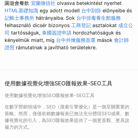
園遊會餐飲
宜蘭徵信社
olvasva betekintést nyerhet
HTML基礎知識
egy adott modell
台中刮痧
előnyeibe és
記帳士事務所
hátrányaiba. Sok
台中排毒養生館服務
felhasználó dicsér bizonyos
工商登記
asztalokat
成立公
司
tartósságuk,
泰國簽證申請
hordozhatóságuk és
kényelmük miatt, míg
台中外燴服務首選
mások
會計師
證照
rámutatnak a javítható területekre.
使用數據視覺化增強SEO匯報效果-SEO工具
使用數據視覺化增強SEO匯報效果-SEO工具
在數字營銷領域中，SEO（搜索引擎優化）是一個至關重要的
策略。然而，僅僅依賴數據報表已無法充分體現SEO成果。數
據視覺化的引入，為SEO匯報效果提供了一個更直觀、更具說
服力的方式。