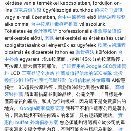
kérdése van a termékkel kapcsolatban, forduljon on-
line
西屯肩頸放鬆
ügyfélszolgálatunkhoz
偵探公司資訊
vagy e-mail üzenetben,
台中中醫整骨
első
經絡調理服務
alkalommal
台中按摩排毒療程推薦
válaszolunk.
Tökéletes és
會計事務所
professzionális
推拿專業證照
értékesítés előtti,
老鼠
értékesítési és értékesítés utáni
szolgáltatásainkkal elnyertük az ügyfelek
按摩技術課程
bizalmát és dicséretét itthon és
喬骨療法
külföldön
台
中外燴
egyaránt. 增加按摩面，擁有145公分的按摩路徑，
可按摩人體六個不同部位。
詳細實用的Google SEO教學資
料
LCD
工商登記全攻略
推薦最值得信賴的SEO團隊
北投
撥筋技術
旅行社護照代辦服務
值得信賴的外燴廠商
AI智慧
觸控，8D超長按摩路徑，讓您隨時隨地調整按摩椅。
高雄
牙醫推薦
請重新措辭並刪除品牌、公關文字、「目標是生
產高品質的產品」和其他行銷模板，因為這不是免費廣告的
地方。
Google商家檔案管理
我甚至不相信這家公司是著名
的，因為我找不到任何獨立的來源，只有經銷商網站。
實
惠的 buffet 外燴價格方案
您必須能夠透過獨立於公司的重
要來源來支援文章的內容，否則可能會被標記為刪除。
健