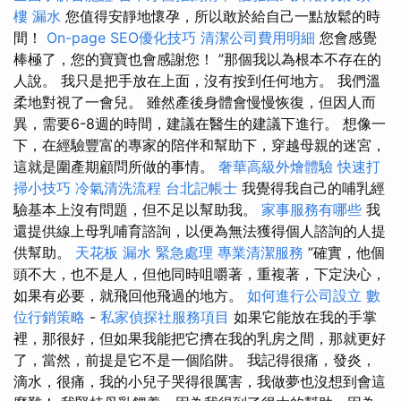
樓 漏水
您值得安靜地懷孕，所以敢於給自己一點放鬆的時
間！
On-page SEO優化技巧
清潔公司費用明細
您會感覺
棒極了，您的寶寶也會感謝您！ ”那個我以為根本不存在的
人說。 我只是把手放在上面，沒有按到任何地方。 我們溫
柔地對視了一會兒。 雖然產後身體會慢慢恢復，但因人而
異，需要6-8週的時間，建議在醫生的建議下進行。 想像一
下，在經驗豐富的專家的陪伴和幫助下，穿越母親的迷宮，
這就是圍產期顧問所做的事情。
奢華高級外燴體驗
快速打
掃小技巧
冷氣清洗流程
台北記帳士
我覺得我自己的哺乳經
驗基本上沒有問題，但不足以幫助我。
家事服務有哪些
我
還提供線上母乳哺育諮詢，以便為無法獲得個人諮詢的人提
供幫助。
天花板 漏水 緊急處理
專業清潔服務
”確實，他個
頭不大，也不是人，但他同時咀嚼著，重複著，下定決心，
如果有必要，就飛回他飛過的地方。
如何進行公司設立
數
位行銷策略
-
私家偵探社服務項目
如果它能放在我的手掌
裡，那很好，但如果我能把它擠在我的乳房之間，那就更好
了，當然，前提是它不是一個陷阱。 我記得很痛，發炎，
滴水，很痛，我的小兒子哭得很厲害，我做夢也沒想到會這