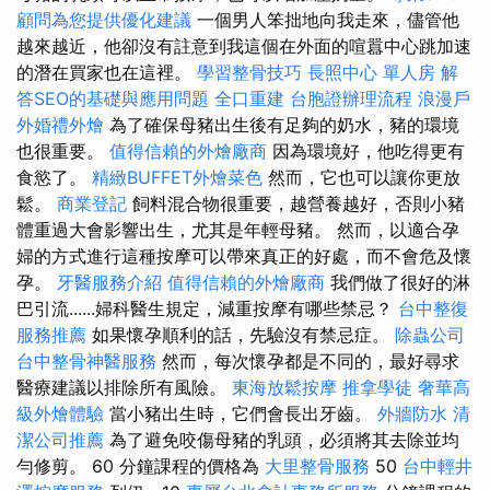
顧問為您提供優化建議
一個男人笨拙地向我走來，儘管他
越來越近，他卻沒有註意到我這個在外面的喧囂中心跳加速
的潛在買家也在這裡。
學習整骨技巧
長照中心 單人房
解
答SEO的基礎與應用問題
全口重建
台胞證辦理流程
浪漫戶
外婚禮外燴
為了確保母豬出生後有足夠的奶水，豬的環境
也很重要。
值得信賴的外燴廠商
因為環境好，他吃得更有
食慾了。
精緻BUFFET外燴菜色
然而，它也可以讓你更放
鬆。
商業登記
飼料混合物很重要，越營養越好，否則小豬
體重過大會影響出生，尤其是年輕母豬。 然而，以適合孕
婦的方式進行這種按摩可以帶來真正的好處，而不會危及懷
孕。
牙醫服務介紹
值得信賴的外燴廠商
我們做了很好的淋
巴引流......婦科醫生規定，減重按摩有哪些禁忌？
台中整復
服務推薦
如果懷孕順利的話，先驗沒有禁忌症。
除蟲公司
台中整骨神醫服務
然而，每次懷孕都是不同的，最好尋求
醫療建議以排除所有風險。
東海放鬆按摩
推拿學徒
奢華高
級外燴體驗
當小豬出生時，它們會長出牙齒。
外牆防水
清
潔公司推薦
為了避免咬傷母豬的乳頭，必須將其去除並均
勻修剪。 60 分鐘課程的價格為
大里整骨服務
50
台中輕井