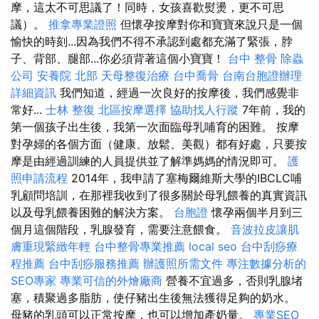
摩，這太不可思議了！同時，女孩喜歡熨燙，更不可思
議）。
推拿專業證照
但懷孕按摩對你和寶寶來說只是一個
愉快的時刻...因為我們不得不承認到處都充滿了緊張，脖
子、背部、腿部...你必須背著這個小寶寶！
台中 整骨
除蟲
公司
安養院 北部
天母整復治療
台中喬骨
台南台胞證辦理
詳細資訊
我們知道，經過一次良好的按摩後，我們感覺非
常好...
士林 整復
北區按摩選擇
協助找人行蹤
7年前，我的
第一個孩子出生後，我第一次面臨母乳哺育的困難。 按摩
對孕婦的各個方面（健康、放鬆、美觀）都有好處，只要按
摩是由經過訓練的人員提供並了解準媽媽的情況即可。
護
照申請流程
2014年，我申請了塞梅爾維斯大學的IBCLC哺
乳顧問培訓，在那裡我收到了很多關於母乳餵養的真實資訊
以及母乳餵養困難的解決方案。
台胞證
懷孕兩個半月到三
個月這個階段，乳腺發育，需要注意餵食。
音波拉皮讓肌
膚重現緊緻年輕
台中整骨專業推薦
local seo
台中刮痧療
程推薦
台中刮痧服務推薦
辦護照所需文件
專注數據分析的
SEO專家
專業可信的外燴廠商
營養不宜過多，否則乳腺堵
塞，積聚過多脂肪，使仔豬出生後無法獲得足夠的奶水。
母豬的乳頭可以正常按摩，也可以增加產奶量。
專業SEO