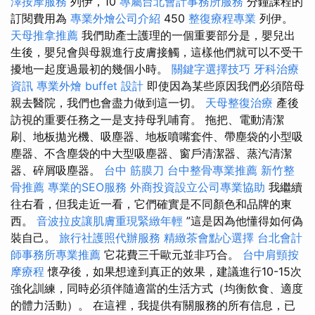
澤按摩服務
列伊，10
專屬台北會計事務所服務
分鐘課程的
訂閱費用為
專業外燴公司介紹
450
整復療程專業
列伊。
天母推拿推薦
我們助產士護理的一個重要部分是，嬰兒出
生後，嬰兒會與母親進行皮膚接觸，這樣他們就可以不受干
擾地一起度過最初的幾個小時。
關鍵字選擇技巧
牙科治療
資訊
專業外燴 buffet 設計
即使因為某些原因我們必須陪母
親去醫院，我們也會盡力做到這一切。
天母整復治療
產後
訪視的重要任務之一是支持母乳哺育。 拖把、電動清潔
刷、地板拋光機、吸塵器、地板噴嘴套件、帶塵袋的小型吸
塵器、不含塵袋的中大型吸塵器、窗戶清潔器、蒸汽清潔
器、碎屑吸塵器。
台中 筋膜刀
台中整骨專業推薦
新竹整
骨推薦
專業的SEO服務
外商投資設立公司專業協助
我繼續
往右看，但我走近一看，它們確實是不同顏色和品牌的東
西。
音波拉皮讓肌膚重現緊緻年輕
”這是因為他懂得如何偽
裝自己。
旅行社護照代辦服務
精緻茶會點心選擇
台北會計
師事務所專業推薦
它花費三千歐元並非巧合。
台中肩頸按
摩療程
懷孕後，如果想達到真正的效果，建議進行10-15次
強化訓練，同時必須伴隨適當的生活方式（均衡飲食、適度
的體力活動）。 在這裡，我提供有關服務的所有信息，已