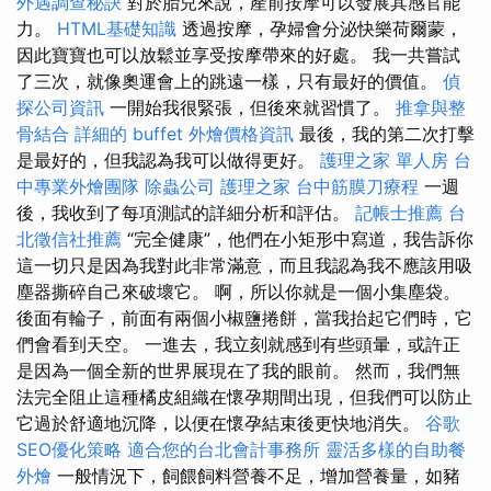
外遇調查秘訣
對於胎兒來說，產前按摩可以發展其感官能
力。
HTML基礎知識
透過按摩，孕婦會分泌快樂荷爾蒙，
因此寶寶也可以放鬆並享受按摩帶來的好處。 我一共嘗試
了三次，就像奧運會上的跳遠一樣，只有最好的價值。
偵
探公司資訊
一開始我很緊張，但後來就習慣了。
推拿與整
骨結合
詳細的 buffet 外燴價格資訊
最後，我的第二次打擊
是最好的，但我認為我可以做得更好。
護理之家 單人房
台
中專業外燴團隊
除蟲公司
護理之家
台中筋膜刀療程
一週
後，我收到了每項測試的詳細分析和評估。
記帳士推薦
台
北徵信社推薦
“完全健康”，他們在小矩形中寫道，我告訴你
這一切只是因為我對此非常滿意，而且我認為我不應該用吸
塵器撕碎自己來破壞它。 啊，所以你就是一個小集塵袋。
後面有輪子，前面有兩個小椒鹽捲餅，當我抬起它們時，它
們會看到天空。 一進去，我立刻就感到有些頭暈，或許正
是因為一個全新的世界展現在了我的眼前。 然而，我們無
法完全阻止這種橘皮組織在懷孕期間出現，但我們可以防止
它過於舒適地沉降，以便在懷孕結束後更快地消失。
谷歌
SEO優化策略
適合您的台北會計事務所
靈活多樣的自助餐
外燴
一般情況下，飼餵飼料營養不足，增加營養量，如豬