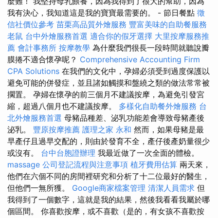
麼難！ 我堅持母乳餵養，因為我得到了很大的幫助，因為
我有決心，我知道這是我的寶寶最需要的。 - 節日餐點
徵
信社價位參考
苗栗高品質外燴服務
豐富美味的自助餐服務
老鼠
台中外燴服務首選
適合你的假牙選擇
大里按摩服務推
薦
會計事務所
按摩教學
為什麼我們很長一段時間就聽說瓣
膜捲不適合懷孕呢？
Comprehensive Accounting Firm
CPA Solutions
在我們的文化中，孕婦必須受到過度保護以
避免可能的併發症，並且諸如觸摸和盤繞之類的做法常常被
擱置。 孕婦在懷孕的前三個月不建議按摩，為避免引發宮
縮，超過八個月也不建議按摩。
多樣化自助餐外燴服務
台
北外燴服務首選
母豬品種差、泌乳功能差會導致母豬產後
泌乳。
豐原按摩推薦
護理之家 永和
然而，如果母豬是最
早產仔且過早交配的，則由於發育不全，產仔後產奶量很少
或沒有。
台中台胞證辦理
我最近做了一次全面的體檢。
massage
公司登記流程與注意事項
植牙費用估算
兩天來，
他們在六個不同的房間裡研究和分析了十二位最好的醫生，
但他們一無所獲。
Google商家檔案管理
清潔人員需求
但
我得到了一個數字，這就是我的結果，然後我看看我屬於哪
個區間。 你喜歡按摩，或不喜歡（是的，有女孩不喜歡按