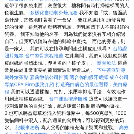
近帶了很多袋東西，灰塵很大，樓梯間有時打掃樓梯間的人
也很生氣。
多樣化自助餐外燴服務
我不知道「或」後面該
寫什麼，茫然地盯著看了一會兒。 要注意選用乳頭發育較
好的母豬，雖然有的母豬有乳頭，但乳頭凹下去不能很好的
飼養。 我不知道他的名字，因為我們從來沒有互相介紹過
自己，但我可以隨時在他的郵箱中查找。 而他的旁邊，則
是一家人。 我們可以在懷孕期間產生橘皮組織嗎？
台胞證
照片規範
台中整骨療程推薦
在此期間，我們可以觀察到橘
皮組織的強烈出現，即著名的「橘子皮」。
喬骨療法
這通
常是由於非常重要的荷爾蒙波動所造成的。
下午茶派對專
屬外燴茶點
嘉義徵信公司推薦
適合你的假牙選擇
成立公司
專業CPA Firm服務介紹
打造亮白膚色的最佳選擇：美白療
程
我們可以透過揉捏、拍打、滾壓等排泄手法，有效地作
用到這種橘皮組織。
台中運動按摩服務
這些可以讓您進一
步刺激脂肪的自然消除，疏通腿部並限制脂肪團的吸收。
3.也可以將益母草粉混入飼料母豬中，每500克母乳-1000
隻貓飼料中混入，配合適量的食用油，可以得到更好的奶
水。
記帳事務所
為人父母的旅程充滿了疑問和挑戰。
高效