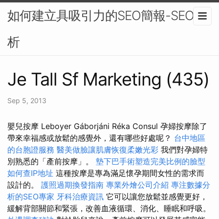
如何建立具吸引力的SEO簡報-SEO分
析
Je Tall Sf Marketing (435)
Sep 5, 2013
嬰兒按摩 Leboyer Gáborjáni Réka Consul 孕婦按摩除了
帶來幸福感或放鬆的感覺外，還有哪些好處呢？
台中地區
的台胞證服務
醫美做臉讓肌膚恢復柔嫩光彩
我們對孕婦特
別熟悉的「產前按摩」。
墊下巴手術塑造完美比例的臉型
如何查IP地址
這種按摩是專為滿足懷孕期間女性的需求而
設計的。
護照過期換發指南
專業外燴公司介紹
專注數據分
析的SEO專家
牙科治療資訊
它可以讓您放鬆並感覺更好，
緩解背部關節和緊張，改善血液循環、消化、睡眠和呼吸。