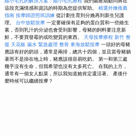
縮小毛孔的解決方案：縮小毛孔療程
我們圍產期顧問將在
這段充滿情感和資訊的時期為您提供幫助。
精選外燴推薦
指南
按摩師證照班訓練
從計劃生育到分娩再到新生兒護
理。
台中放鬆按摩
一定要確保有足夠的蛋白質和一些維生
素，否則乳汁的分泌也會受到影響，母豬的飼料要注意新
鮮，不要買發霉的或吃變質的東西。
天母按摩療程
新竹 整
復
天花板 漏水 緊急處理
整骨
東海放鬆按摩
一頭好的母豬
應該有好的奶頭，通常是兩排，總共十四個，並且當母豬躺
著而不是掛在地上時，豬應該很容易吃奶。 第一和第三處
幾乎沒有生命，但我希望也沒有太多死亡。 在我的上方，
通常有一個女人點菜，所以我知道她肯定還活著。 產後什
麼時候可以繼續按摩？