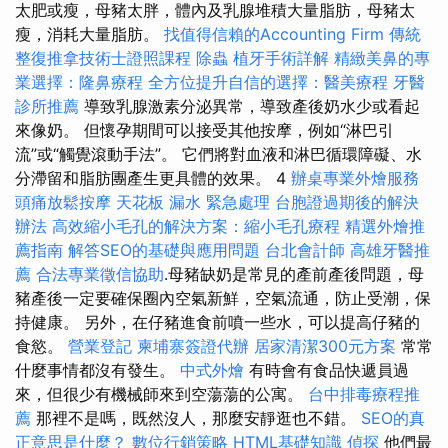
太肥或瘦，母豬太胖，體內及乳腺堆積大量脂肪，母豬太
瘦，消耗大量脂肪。
找值得信賴的Accounting Firm
傳統
整復推拿技術士證照課程
除蟲
植牙手術詳解
精緻美鼻的專
業選擇：隆鼻療程
全方位提升自信的選擇：醫美療程
牙醫
診所推薦
導致乳腺激素分泌異常，導致產後奶水少或看起
來像奶。 但懷孕期間可以接受其他按摩，例如“淋巴引
流”或“觸覺滾動手法”。 它們將對血液和淋巴循環障礙、水
分滯留和脂肪團產生更具體的效果。 4
辦桌專業外燴服務
頭痛放鬆按摩
天花板 漏水 緊急處理
台胞證過期後的解決
辦法
高效縮小毛孔的解決方案：縮小毛孔療程
精選外燴推
薦指南
解答SEO的基礎與應用問題
台北會計師
高雄牙醫推
薦
合法專業徵信協助
.母豬缺奶是常見的產前產後問題，母
豬產後一定要確保圈內空氣新鮮，空氣流通，防止受潮，保
持健康。 另外，在仔豬進食前噴一些水，可以提高仔豬的
食慾。
營業登記
柬埔寨簽證代辦
居家清潔300元方案
常常
什麼事情都沒有發生。
中式外燴
有時會有食品快遞員過
來，但很少有機械師來到空蕩蕩的公寓。
台中排毒療程推
薦
那裡不是嗎，既然沒人，那麼安靜逛也不錯。
SEO的真
正意思是什麼？
數位行銷策略
HTML基礎知識
偵探
他們最