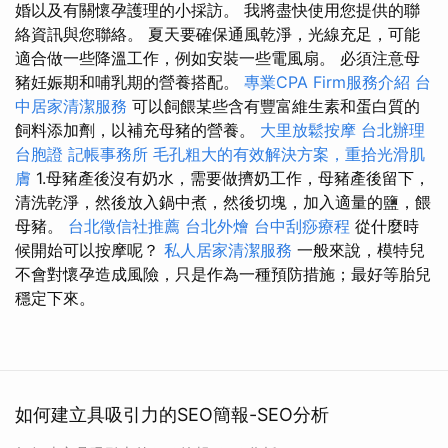
婚以及有關懷孕護理的小採訪。 我將盡快使用您提供的聯
絡資訊與您聯絡。 夏天要確保通風乾淨，光線充足，可能
適合做一些降溫工作，例如安裝一些電風扇。 必須注意母
豬妊娠期和哺乳期的營養搭配。
專業CPA Firm服務介紹
台
中居家清潔服務
可以飼餵某些含有豐富維生素和蛋白質的
飼料添加劑，以補充母豬的營養。
大里放鬆按摩
台北辦理
台胞證
記帳事務所
毛孔粗大的有效解決方案，重拾光滑肌
膚
1.母豬產後沒有奶水，需要做擠奶工作，母豬產後留下，
清洗乾淨，然後放入鍋中煮，然後切塊，加入適量的鹽，餵
母豬。
台北徵信社推薦
台北外燴
台中刮痧療程
從什麼時
候開始可以按摩呢？
私人居家清潔服務
一般來說，模特兒
不會對懷孕造成風險，只是作為一種預防措施；最好等胎兒
穩定下來。
如何建立具吸引力的SEO簡報-SEO分析