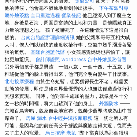
同時不時的干涉周圍人的衝突。
除蟲公司
如果手下有需要
他的時候，他會毫不猶豫地舉劍伸出援手。
下午茶派對專
屬外燴茶點
全口重建過程
營業登記
他已經深入到了魔主之
地，身後是石海，周圍是富饒的土地和力量，是他隱藏真正
力量的理想之地。 孩子被嚇死了，在這種情況下這是很自
然的。
台南台胞證辦理詳細資訊
她的父親和哥哥互相大喊
大叫，僕人們以極快的速度收拾行李，空氣中幾乎瀰漫著緊
張的氣氛。
基隆台胞證代辦
小女孩感覺媽媽也害怕了，讓
她更加驚慌。
會計師證照
wordpress
台中外燴服務首選
另外兩個孩子都是男孩，一個八歲，一個十四、十五歲，陳
稚瑤從他們的臉上看得出來，他們完全明白髮生了什麼事。
北屯按摩療程
由於生命短暫，想要獲得長生不老，就需要
動態的發展，即使是修真界最優秀的人也無法僅透過修行和
冥想來實現。 同時，他對宗主施加的壓力，就像是在十分
之一秒的時間裡，將大山鏟到了他的身上。
外牆防水
——
京城百鳥齊鳴，魏家自豪地宣布，魏榮少爺即將成為山中首
席弟子。
房屋 漏水
台中輕井澤按摩服務
這一切之所以有
可能，是因為他的前任高公子據說與魔族走得太近，從而失
去了主人的寵愛。
烏日按摩
老鼠
“陛下當真以為那個猥瑣