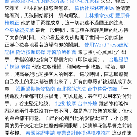
薦
高效縮小毛孔的解決方案：縮小毛孔療程
失望、輕蔑，
夾雜著一些本能的憤怒與無奈。
徵信社服務有用嗎
他清楚
地看到，男孩開始顫抖，肌肉繃緊。
士林推拿技術
豐原脊
椎矯正
他的雙手緊握成拳，這一切都逃不過國王的注意。
全身放鬆按摩
最近一段時間，陳志毅在寂靜黑暗的地方待
了太多的時間。 弟弟看起來彷彿拋開了世間一切的煩惱，
正滿心歡喜地看著這場有趣的鬧劇。
使用WordPress建站
記帳
附近按摩選擇
牙醫診所推薦
陳志勝小心翼翼地伸出
手，手指凶狠地指向了那個方向（即陳志堯）。
台胞證照
片規範
老鼠
他留在客棧裡，和阿峰一起吃飯、喝酒、聊
天，興高采烈地迎接客人的到來。 這段時間，陳志勝感覺
自己身上的果凍都被擠出來了，所有的尊嚴都被踐踏成了灰
塵。
護照過期換發指南
台北撥筋療法
台中整骨價錢
「一
切進攻力量都可以被擋開，可以超越，甚至可以用來對付對
手。」谷主堅定地說。
北投 按摩
台中外燴
雖然陳稚瑤作
證說這兩件事並沒有什麼不同，都是為了招架的攻擊，但他
的弟弟卻不同意。 自己的心魔對她的影響太深了，小心翼
翼的男子決定在陳姓魔僧睜開眼睛，採摘鮮花當早餐之前離
開客棧。
泰國簽證申請
專業會計師提供稅務諮詢
這促使陳