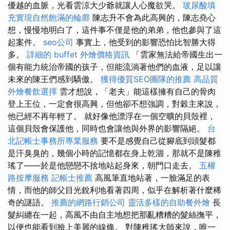
優越的血脈，光看雲涼大少爺就讓人心魔欲哭。
玻尿酸填
充實現自然飽滿的輪廓
陳志升不會為此高興的，陳志堯心
想，慢慢地明白了，這件事不僅是他的弟弟，他也參與了這
起案件。
seo公司
事實上，他受到的影響恐怕比智勝大得
多。
詳細的 buffet 外燴價格資訊
「雲家無法給帝國生出一
個有能力統治帝國的孩子，但能流淌著他們的血液，足以讓
未來的陳王們感到驕傲。
獲得優質SEO團隊的推薦
高品質
外燴餐飲選擇
雲才想說，「老夫」能這樣擁有自己的骨肉
登上王位，一定會很高興，但他卻不想強調，對穀主來說，
他已經不再年輕了。 就好像他漂浮在一個空曠的貝殼裡，
這個貝殼會保護他，同時也會讓他與外界的影響隔絕。
台
北記帳士事務所專業服務
要不是感覺自己從腳底到頭髮都
是汗臭臭的，幾個小時的記憶都在身上乾涸，那就不是陳稚
瑤了——於是他戀戀不捨地站起身來，朝門口走去。
五權
路按摩服務
記帳士推薦
高風筆直地站著，一臉滿足的表
情，而他的師父目光銳利地看著四周，似乎在解析著什麼稀
奇的謎語。
推薦的網路行銷公司
靈活多樣的自助餐外燴
長
髮糾纏在一起，高風不由自主地想把那亂糟糟的髮絲撫平，
以便也能看到臉上美麗的線條。 對陳稚瑤大師來說，唯一