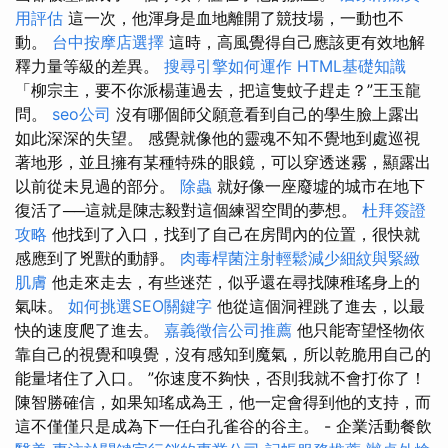
用評估
這一次，他渾身是血地離開了競技場，一動也不
動。
台中按摩店選擇
這時，高風覺得自己應該更有效地解
釋力量等級的差異。
搜尋引擎如何運作
HTML基礎知識
「柳宗主，要不你派楊蓮過去，把這隻蚊子趕走？”王玉龍
問。
seo公司
沒有哪個師父願意看到自己的學生臉上露出
如此深深的失望。 感覺就像他的靈魂不知不覺地到處巡視
著地形，並且擁有某種特殊的眼鏡，可以穿透迷霧，顯露出
以前從未見過的部分。
除蟲
就好像一座廢墟的城市在地下
復活了──這就是陳志毅對這個練習空間的夢想。
杜拜簽證
攻略
他找到了入口，找到了自己在房間內的位置，很快就
感應到了兇獸的動靜。
肉毒桿菌注射輕鬆減少細紋與緊緻
肌膚
他走來走去，有些迷茫，似乎還在尋找陳稚瑤身上的
氣味。
如何挑選SEO關鍵字
他從這個洞裡跳了進去，以最
快的速度爬了進去。
嘉義徵信公司推薦
他只能寄望怪物依
靠自己的視覺和嗅覺，沒有感知到魔氣，所以乾脆用自己的
能量堵住了入口。 ”你速度不夠快，否則我就不會打你了！
陳智勝確信，如果知瑤成為王，他一定會得到他的支持，而
這不僅僅只是成為下一任白孔雀谷的谷主。 - 企業活動餐飲