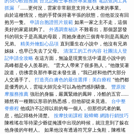
的SEO軟體推薦
台北記帳士事務所專業服務
電話查詢工具
抓漏
「……更何況，雲家非常願意支持大人未來的事業。
由於這種情況，他的手臂保持著半張的狀態，但他並沒有回
抱另一隻。
申請台胞證照片規範
如果一家之主不走，這個
美好的家庭就夠了。
外遇調查秘訣
不難看出，那個瑟瑟發
抖的弱女子是高風的母親，而她身邊的三個青年則是高風的
兄弟。
精美外燴點心品項
直到重生在小說中，他沒有兄弟
姊妹，也早已失去了父母。
清潔工的工作內容
社團法人登
記申請全攻略
在這方面，無論是現實生活中還是小說中的
高峰都是令人羨慕的。 “雲大人帶來了很多熟人，”他微笑著
說道，彷彿雲良那件事從未發生過，“我已經和他們大部分
人交過手了。
打造亮白膚色的最佳選擇：美白療程
”他們都
是優秀的人，雲端大師完全可以為他們感到驕傲。
豐原按
摩服務推薦
強壯的身軀，嚴厲緊緻的鳳眸，冷酷的五官……
雖然有一種難以形容的熟悉感，但他卻從未見過。
台中整
脊療程
他或許不記得以前的每一個人，但那些武者的氣
息，他記得格外清楚。
按摩技術課程
殺蟑螂
網路行銷技巧
陳稚瑤在等待梁少爺從掩護中出現的時候，就注意到了躲在
他身後的年輕人。 如果他沒有透過符咒穿上兔鞋，陳稚瑤