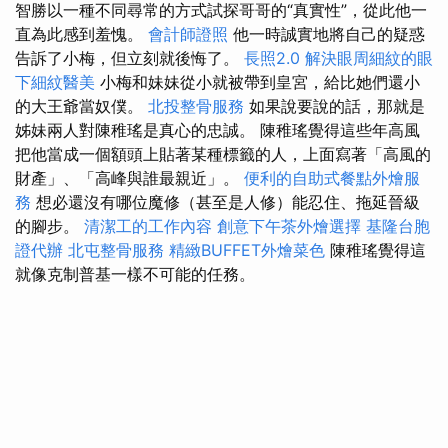
智勝以一種不同尋常的方式試探哥哥的“真實性”，從此他一
直為此感到羞愧。
會計師證照
他一時誠實地將自己的疑惑
告訴了小梅，但立刻就後悔了。
長照2.0
解決眼周細紋的眼
下細紋醫美
小梅和妹妹從小就被帶到皇宮，給比她們還小
的大王爺當奴僕。
北投整骨服務
如果說要說的話，那就是
姊妹兩人對陳稚瑤是真心的忠誠。 陳稚瑤覺得這些年高風
把他當成一個額頭上貼著某種標籤的人，上面寫著「高風的
財產」、「高峰與誰最親近」。
便利的自助式餐點外燴服
務
想必還沒有哪位魔修（甚至是人修）能忍住、拖延晉級
的腳步。
清潔工的工作內容
創意下午茶外燴選擇
基隆台胞
證代辦
北屯整骨服務
精緻BUFFET外燴菜色
陳稚瑤覺得這
就像克制普基一樣不可能的任務。