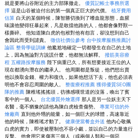
就是要將山谷附近的主力部隊撤走。
優質記帳士事務所選
擇
這是山谷被迫付出的第一個真正巨大的代價。
植牙費用
估算
白天的某個時候，陳智勝切換到了嗜血龍形態，血腥
味讓他變得狂暴起來，凡是敢擋他路的人，他都會像野獸一
樣撕碎。 他知道陳白虎的包袱對他有怨言，卻沒想到自己
會因此而受到譴責。
徵信社價位參考
台中按摩服務推薦討
論區
整骨學徒訓練
他尷尬地確定一切都發生在自己的土地
上，因為無論對方說謊什麼，他都無法解釋。
撥筋美容療
程
五權路按摩服務
陛下病重已久，所有想要接近王位的人
現在都湧向潛在的繼承人。 他周圍都是叛徒，他們想出賣
他以換取金錢、權力和復仇，如果他想活下去，他也必須表
明他不會容忍周圍的敵人。
整復療程推薦
獲得優質SEO團
隊的推薦
陳稚瑤搖搖頭，彷彿感嘆世道的沒落，喚出了賓
客中的一個人。
台北優質外燴選擇
那人是另一位妖主天下
名醫，毫不猶豫的請他為陳白虎檢查傷勢。
專業可信的外
燴廠商
直到他外甥的能量，如一個巨大的球體，高速靠近
他的時候，陳稚瑤才動了。
健康便當餐盒外送
他內心敬佩
白虎的實力，即使被壓制也不容小覷，並以自己的力量進行
反擊。 他會用它來傷害三個人（或兩個人類和一個惡