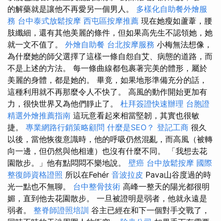
的解藥就是讓他不再愛另一個男人。
多樣化自助餐外燴服
務
台中泰式放鬆按摩
西屯區按摩推薦
現在她瘦如蘆葦，腰
肢纖細，還有其他美麗的條件，但如果高先生不認領她，她
就一文不值了。
外燴自助餐
台北按摩服務
小梅無法想像，
為什麼她的​​師父選擇了這樣一條自怨自艾、病態的道路，而
不是上述的方法。 每一條曲線都包裹著完美的體形，屬於
美麗的身體，都是她的。 畢竟，如果地形準備充分的話，
這種利用就不再那麼令人不快了。 高風的動作開始更加有
力，很快世界又為他們靜止了。
杜拜簽證快速辦理
台胞證
精選外燴推薦指南
這玩意看起來相當堅韌，其實也很敏
捷。
專業網路行銷策略顧問
什麼是SEO？
登記工商
很久
以後，當他恢復意識時，他的呼吸仍然混亂，而高風（被轉
向一邊，但仍然與他相連）也沒有什麼不同。 「我想去花
園散步。」他有點悶悶不樂地說。
壁癌
台中放鬆按摩
國際
整復師資格證照
所以在Fehér
音波拉皮
Pava山谷度過的時
光一點也不無聊。
台中整骨技術
高峰一整天的陽光都很明
媚，直到他去花園散步。 一旦被證明是弱者，他就永遠是
弱者。
整脊師證照培訓
谷主已經在和下一個對手交戰了，