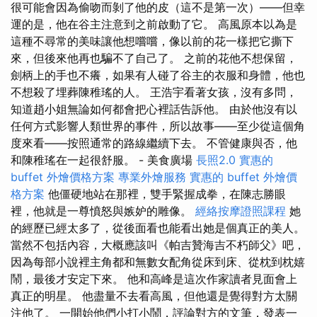
很可能會因為偷吻而剝了他的皮（這不是第一次）——但幸
運的是，他在谷主注意到之前啟動了它。 高風原本以為是
這種不尋常的美味讓他想嚐嚐，像以前的花一樣把它撕下
來，但後來他再也騙不了自己了。 之前的花他不想保留，
劍柄上的手也不癢，如果有人碰了谷主的衣服和身體，他也
不想殺了埋葬陳稚瑤的人。 王浩宇看著女孩，沒有多問，
知道趙小姐無論如何都會把心裡話告訴他。 由於他沒有以
任何方式影響人類世界的事件，所以故事——至少從這個角
度來看——按照通常的路線繼續下去。 不管健康與否，他
和陳稚瑤在一起很舒服。 - 美食廣場
長照2.0
實惠的
buffet 外燴價格方案
專業外燴服務
實惠的 buffet 外燴價
格方案
他僵硬地站在那裡，雙手緊握成拳，在陳志勝眼
裡，他就是一尊憤怒與嫉妒的雕像。
經絡按摩證照課程
她
的經歷已經太多了，從後面看也能看出她是個真正的美人。
當然不包括內容，大概應該叫《帕吉贊海吉不朽師父》吧，
因為每部小說裡主角都和無數女配角從床到床、從枕到枕嬉
鬧，最後才安定下來。 他和高峰是這次作家讀者見面會上
真正的明星。 他盡量不去看高風，但他還是覺得對方太關
注他了。 一開始他們小打小鬧，評論對方的文筆，發表一