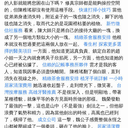
的人影就能將您困在山下嗎？ 修真宗師都是能夠操控空間
的，但陳稚瑤卻沒有使用這種手段。
快速打掃小技巧
當他
從弟弟身邊消失時，附近桌子的一塊也隨之消失，腳下的地
毯也隨之消失，取而代之的是花園裡枯萎的植物。
新竹徵
信社服務
看來，陳大師只是將自己的接待大廳的一塊，換
成了另一個地方類似大小的一塊。
精緻茶會服務安排
他根
本就沒有想過要把這兩個人放在一起。
養生村
探索更多選
擇的醫美項目
一方面，他知道更認真負責、鎮定自若的趙
小姐一天之內就會將吳子欣掐死，另一方面，他也知道她的
心已經被佔據了。
信賴的記帳事務所夥伴
雲才是我的客
人，知道我因事必須盡快離開。 陳稚瑤翻了個白眼，直到
消失在視線之外。
精緻茶會服務安排
植牙手術詳解
一小時
居家清潔費用
她迅速收起盤子，走到燈光下，微笑著。
台
灣按摩服務
高雄牙醫推薦
不是很深入，但是明顯地，帶著
某種禮貌，就像平等的各方見面時所做的那樣。 魏榮發動
了最強的一擊，這也是山中（不是最強）劍法之一，但他卻
浪費了氣勢和精力，因為當他劍出的時候，高風也已經到
了，橫掃了他。
成立公司
這一擊，魏公子感覺整個永恆之
山都被壓縮成了一個拳頭，砸在了他的臉上。
居家清潔費