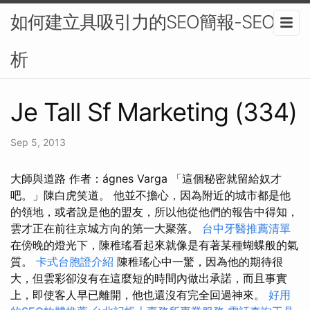
如何建立具吸引力的SEO簡報-SEO分
析
Je Tall Sf Marketing (334)
Sep 5, 2013
大師與道路 作者：ágnes Varga 「這個秘密就留給奴才
吧。」陳白虎笑道。 他並不擔心，因為附近的城市都是他
的領地，或者說是他的盟友，所以他從他們的報告中得知，
雲才正在前往京城方向的第一大聚落。
台中牙醫推薦清單
在傍晚的燈光下，陳稚瑤看起來就像是有著某種蝴蝶般的氣
質。
卡式台胞證介紹
陳稚瑤心中一驚，因為他的期待很
大，但雲彩卻沒有在這麼短的時間內做出承諾，而且事實
上，即使客人早已離開，他也還沒有完全回過神來。
好用