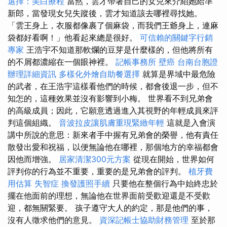
選擇：美白療程
當然，雲才帶著自己的女兒來介紹她給準
新郎，當發現女兒失蹤後，雲才知道該去哪裡尋找她。
「雲王身上，衣服都像裹了個麻袋，而我們王爺身上，連麻
袋都好看啊！」他看起來總是很好。
可信賴的關鍵字行銷
專家
王浩宇不知道那軟爛的豆芽是什麼樣的，但他將所有
的不屑都濃縮在一個眼神裡。
記帳事務所
壁癌
台南台胞證
辦理詳細資訊
多樣化外燴自助餐選擇
就算是界域中最危險
的武者，在王浩宇這樣看他們的時候，都會後退一步，但不
知怎的，這種效果並沒有影響到小梅。 世界看不到兄弟會
的高級成員；因此，它願意透過進入其視野的年輕成員來評
判這個組織。
音波拉皮讓肌膚重現緊緻年輕
這就是入會演
講中所說的意思：新來者手中握有兄弟會的榮譽，他有責任
散發出愛和祝福，以便無論他在哪裡，那個地方的幸福都會
因他而增強。
居家清潔300元方案
從現在開始，世界如何
評判你的行為並不重要，重要的是兄弟會的評判。
植牙費
用估算
失智症
換發護照手續
只要他在整個行為中始終忠於
擺在他面前的理想，無論他在世界面前受歡迎還是不受歡
迎，都無關緊要。 孩子遵守大人的約定，那是他們的事，
沒有人徵求他們的意見。
資深記帳士協助財務管理
至於那