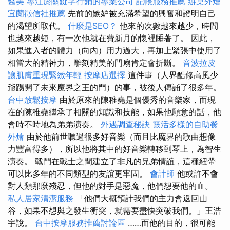
醫美
專注於關鍵字行銷的專業公司
記帳服務推薦
辦桌外燴
宜蘭徵信社推薦
先前的嫉妒被充滿希望的興奮和證明自己
的渴望所取代。
什麼是SEO？
他來的次數越來越少，時間
也越來越短，有一次他就在費新月的懷裡睡著了。 因此，
如果進入者的體力（向內）用力過大，再加上緊張中使用了
相當大的精神力，雕刻精美的門扇肯定會折斷。
音波拉皮
讓肌膚重現緊緻年輕
按摩店選擇
這件事（人界酷修高風少
爺踢開了未來魔界之王的門）的事，被後人傳誦了很多年。
台中放鬆按摩
由於原來的陳稚堯是個優秀的音樂家，而現
在的陳稚堯繼承了相關的知識和技能，如果他願意的話，他
會時不時地為弟弟演奏。
外遇調查秘訣
靈活多樣的自助餐
外燴
由於他前世聽過很多好音樂（而且比魔界的歌曲想像
力豐富得多），所以他將其中的好音樂轉移到琴上，為智生
演奏。 戰鬥在戰士之間建立了非凡的兄弟情誼，這種紐帶
可以比多年的不同類型的友誼更牢固。
會計師
他或許不會
對人類那麼殘忍，但他的對手是惡魔，他們想要他的血。
私人居家清潔服務
「他們大概預計我們的主力會返回山
谷，如果不想與之發生衝突，就需要盡快突破我們。」王浩
宇說。
台中按摩服務推薦討論區
……而他的目的，很可能