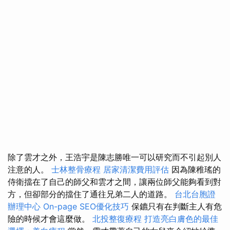
除了雲才之外，王浩宇是陳志勝唯一可以研究而不引起別人
注意的人。
士林整骨療程
居家清潔費用評估
因為陳稚瑤的
侍衛擋在了自己的師父和雲才之間，讓兩位師父能夠看到對
方，但卻部分的擋住了通往兄弟二人的道路。
台北台胞證
辦理中心
On-page SEO優化技巧
保鑣只有在判斷主人有危
險的時候才會這麼做。
北投整復療程
打造亮白膚色的最佳