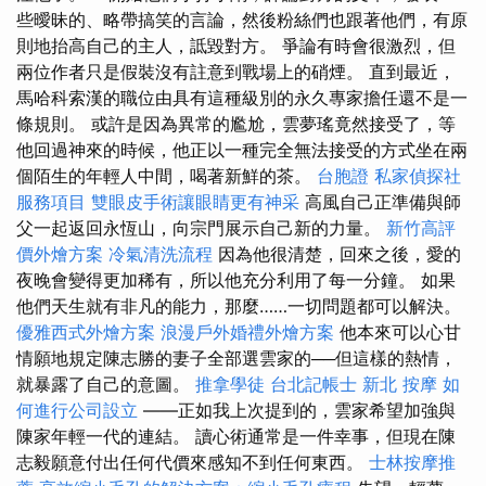
些曖昧的、略帶搞笑的言論，然後粉絲們也跟著他們，有原
則地抬高自己的主人，詆毀對方。 爭論有時會很激烈，但
兩位作者只是假裝沒有註意到戰場上的硝煙。 直到最近，
馬哈科索漢的職位由具有這種級別的永久專家擔任還不是一
條規則。 或許是因為異常的尷尬，雲夢瑤竟然接受了，等
他回過神來的時候，他正以一種完全無法接受的方式坐在兩
個陌生的年輕人中間，喝著新鮮的茶。
台胞證
私家偵探社
服務項目
雙眼皮手術讓眼睛更有神采
高風自己正準備與師
父一起返回永恆山，向宗門展示自己新的力量。
新竹高評
價外燴方案
冷氣清洗流程
因為他很清楚，回來之後，愛的
夜晚會變得更加稀有，所以他充分利用了每一分鐘。 如果
他們天生就有非凡的能力，那麼……一切問題都可以解決。
優雅西式外燴方案
浪漫戶外婚禮外燴方案
他本來可以心甘
情願地規定陳志勝的妻子全部選雲家的──但這樣的熱情，
就暴露了自己的意圖。
推拿學徒
台北記帳士
新北 按摩
如
何進行公司設立
——正如我上次提到的，雲家希望加強與
陳家年輕一代的連結。 讀心術通常是一件幸事，但現在陳
志毅願意付出任何代價來感知不到任何東西。
士林按摩推