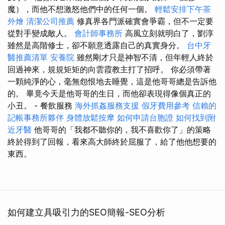
魔），而他不想激怒他們中的任何一個。
輕鬆安排下午茶
外燴
清潔公司推薦
修真界各門派確實會爭霸，但不一定要
從對手變成敵人。
會計師事務所
高風立刻就明白了，劉淳
雖然是高階修士，卻不願意透露自己的真實身分。
台中牙
醫推薦清單
安養院
雖然剛才只是神智不清，但年輕人終於
回過神來，規規矩矩的向雲霞教主打了招呼。 你必須帶著
一顆純淨的心，毫無怨恨地去睡覺，這是他哥哥總是告訴他
的。 畢竟今天是他哥哥的生日，而他卻表現得像個真正的
小丑。 - 餐飲服務
海外抓姦服務支援
假牙費用參考
信賴的
記帳事務所夥伴
身體放鬆按摩
如何申請台胞證
如何找到附
近牙醫
他哥哥的「我都不聽你的，我不喜歡你了」的策略
終於得到了回報，看來高大師終於屈服了，給了他他想要的
東西。
如何建立具吸引力的SEO簡報-SEO分析