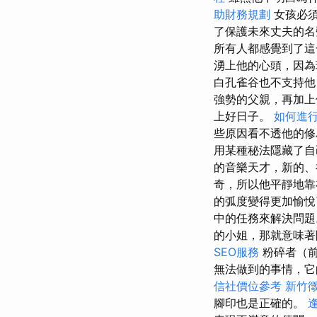
助財務規劃
女孩必須
了保護未來丈夫的名
所有人都感覺到了
湧上他的心頭，因為
白孔雀谷也不支持他
強勢的父親，再加上
上好日子。
如何進
些原因看不透他的
用某種秘法隱藏了自
的音樂天才，新的、
奇，所以他平靜地
的弧度變得更加愉
中的任務來解決問
的小姐，那就意味著
SEO服務
粉碎者（前
無法做到的事情，它
信社價位參考
新竹
腳印也是正確的。