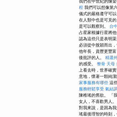
我們在中世紀的煉金
程
我們可以想像第六
儀式的嚴格遵守可
在人類中也是可見的
是可以觀察到。
台中
占星家根據行星將他
認為這些只是表明渠
必須從中脫穎而出，
他年長，資歷更豐
後批評的人。
精選
的感受。
整骨
天母
上看去時，世界確實
意地，懷著一顆純潔
家事服務有哪些
這些
服務輕鬆享受
氣結
陳稚瑤的舊欲。 「
女人，不喜歡男人。
對我來說，是因為我
瑤最後理智的時刻