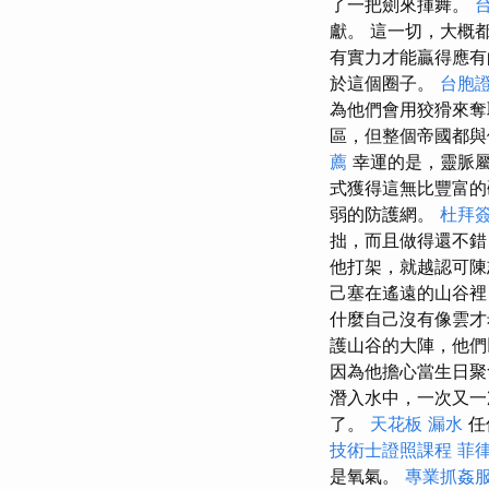
了一把劍來揮舞。
獻。 這一切，大概
有實力才能贏得應有
於這個圈子。
台胞
為他們會用狡猾來
區，但整個帝國都與
薦
幸運的是，靈脈
式獲得這無比豐富的
弱的防護網。
杜拜
拙，而且做得還不錯
他打架，就越認可陳
己塞在遙遠的山谷
什麼自己沒有像雲
護山谷的大陣，他們
因為他擔心當生日聚
潛入水中，一次又一
了。
天花板 漏水
任
技術士證照課程
菲
是氧氣。
專業抓姦