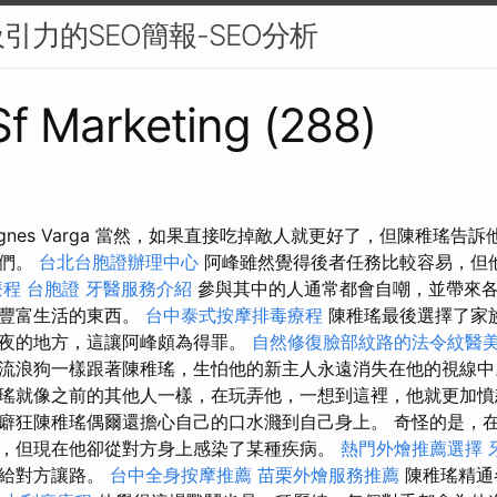
引力的SEO簡報-SEO分析
 Sf Marketing (288)
gnes Varga 當然，如果直接吃掉敵人就更好了，但陳稚瑤告
他們。
台北台胞證辦理中心
阿峰雖然覺得後者任務比較容易，但
療程
台胞證
牙醫服務介紹
參與其中的人通常都會自嘲，並帶來
於豐富生活的東西。
台中泰式按摩排毒療程
陳稚瑤最後選擇了家
夜的地方，這讓阿峰頗為得罪。
自然修復臉部紋路的法令紋醫
流浪狗一樣跟著陳稚瑤，生怕他的新主人永遠消失在他的視線中
瑤就像之前的其他人一樣，在玩弄他，一想到這裡，他就更加憤
癖狂陳稚瑤偶爾還擔心自己的口水濺到自己身上。 奇怪的是，
，但現在他卻從對方身上感染了某種疾病。
熱門外燴推薦選擇
人給對方讓路。
台中全身按摩推薦
苗栗外燴服務推薦
陳稚瑤精通