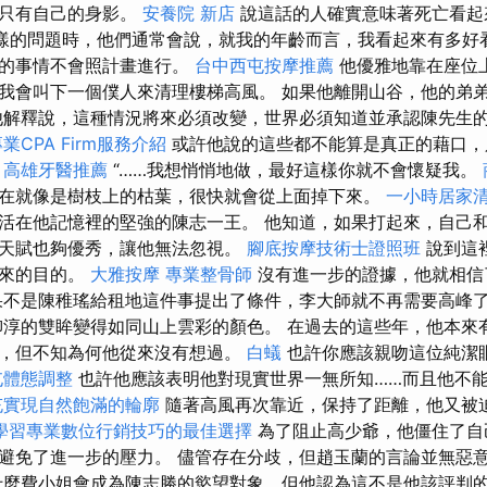
，只有自己的身影。
安養院 新店
說這話的人確實意味著死亡看起
這樣的問題時，他們通常會說，就我的年齡而言，我看起來有多好
天的事情不會照計畫進行。
台中西屯按摩推薦
他優雅地靠在座位
許我會叫下一個僕人來清理樓梯高風。 如果他離開山谷，他的弟
解釋說，這種情況將來必須改變，世界必須知道並承認陳先生
業CPA Firm服務介紹
或許他說的這些都不能算是真正的藉口，
。
高雄牙醫推薦
“……我想悄悄地做，最好這樣你就不會懷疑我。
在就像是樹枝上的枯葉，很快就會從上面掉下來。
一小時居家
活在他記憶裡的堅強的陳志一王。 他知道，如果打起來，自己
天賦也夠優秀，讓他無法忽視。
腳底按摩技術士證照班
說到這
己來的目的。
大雅按摩
專業整骨師
沒有進一步的證據，他就相信
果不是陳稚瑤給租地這件事提出了條件，李大師就不再需要高峰
淳的雙眸變得如同山上雲彩的顏色。 在過去的這些年，他本來
，但不知為何他從來沒有想過。
白蟻
也許你應該親吻這位純潔
屯體態調整
也許他應該表明他對現實世界一無所知……而且他不
充實現自然飽滿的輪廓
隨著高風再次靠近，保持了距離，他又被
學習專業數位行銷技巧的最佳選擇
為了阻止高少爺，他僵住了自
避免了進一步的壓力。 儘管存在分歧，但趙玉蘭的言論並無惡
麼費​​小姐會成為陳志勝的慾望對象，但他認為這不是他該評判