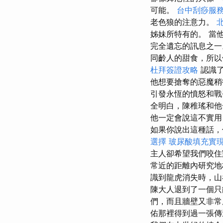
可能。
台中刮痧服
老色狼的注意力。
姊妹所特有的。 當
完全遺忘的訊息之
同齡人的甜食，所以
杜拜簽證攻略
認識了
他想要搶奪的惡魔
引發永恆的憤怒和戰
全明白，陳稚瑤和
他一定會說這不實用
如果你說出這種話，
選擇
玻尿酸填充實
主人卻希望我們咬
常近的距離內研究
識到龍虎消失時，山
陳大人退到了一個只
們，而且牆壁又非常
佑那裡得到過一張傳