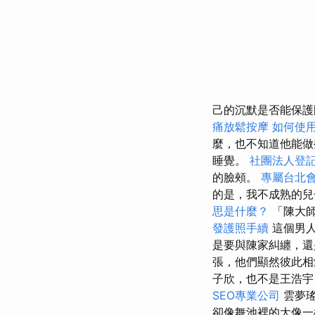
己的沉默是否能保護
痛放鬆按摩
如何使用Go
麼，也不知道他能
睡覺。
社團法人登
的臉頰。
專屬台北
的是，我不成熟的兒
思是什麼？
「陳大師
發護照手續
這個男
是要與陳家糾纏，還
張，他們顯然彼此相
子欣，也不是王浩宇
SEO專業公司
雲夢瑤
卻像舞池裡的大像