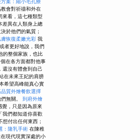
決方案：縮小毛孔療
馬教會對祈禱和外在
切來看，這七種類型
本差異在人類身上總
取決於他們的氣質；
肌膚恢復柔嫩光彩
我
或者更好地說，我們
他的整個家族，也比
一個在各方面都對他事
，還沒有體會到自己
站在未來王妃的肩膀
本本希望高峰能真心實
高品質外燴餐飲選擇
他們無關。
到府外燴
感覺，只是因為原來
「我們都知道你喜歡
不想付出任何東西；
選：隆乳手術
在陳稚
在現代現實深處的小