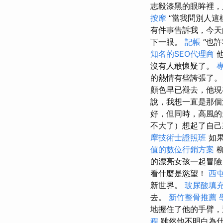
志毅漆黑的眼眸裡
按摩
“當我問別人
有件事告訴我，今
下一眼。
記帳
“也
知名的SEO代理商
他
沒有人敢懷疑了。
專
的熱情有些誇張了
顏色早已褪去，他現
說，我想一直是那個
好，但同時，高風的
不大了）想起了自
摩技術士證照班
如
值的數位行銷方案
柳
的漂亮女孩一起冒險
看什麼是慾望！
西
新世界。
玻尿酸填
去。
新竹整骨推薦
地握住了他的手臂，
程
雖然他不明白為什