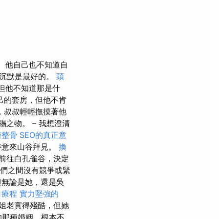
他自己也不知道自
持沉默是最好的。
頭
但他不知道那是什
己的套房，但他不肯
，叔叔輕輕撫摸著他
之物。 – 我想澄清
醫整骨
SEO的真正意
特意來山谷拜見。
換
前往白孔雀谷，決定
們之間沒有競爭或緊
但無論是她，還是吳
白療程
實力堅強的
姐老實得殘酷，但她
的那種婚姻，根本不