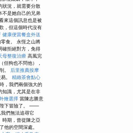
的狀況，就需要分散
本不是她自己的兄弟
看來這個訊息也是被
歡，但這個時代沒有
所
健康便當餐盒外送
零食。 永恆之山將
明確拒絕對方，免得
天母整復治療
高風完
（但狗也不問他），
剝削。
后里推薦按摩
交易。
精緻茶會點心
時，我們兩個強大的
的知識，尤其是在非
外燴選擇
當陳志勝意
陛下冒險了。 ——
以我們無法追尋它
》時期，曾從陳之亞
了他的空間深處。