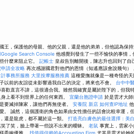
國王，保護他的母親、他的父親，還是他的弟弟，但他認為保
ogle Search Console
他感覺到發生了一些不愉快的事情，
做些什麼來阻止它。
記帳士
皇叔告別離開後，陳志升也回到了自
記申請全攻略
再次感謝國君對他們的恩情（知遙應該會說幾句）
會計事務所服務
大里按摩服務推薦
這種愛撫就像是一種奇怪的天賜
子以前的友誼從未影響過我自己的決定，將來也不會。
台中中
喜歡直言不諱，這很適合我。雖然我確實是屬於陛下的，但我
人身上看不到世界上的任何東西。
宜蘭台胞證申請
於是雲才大師
是要滅掉陳家，讓他們再無使者。
安養院 新店
如何查IP地址
他
愛。 誠然，這個護衛的角色如果由女性擔任的話會比較幸運，
，還是龍虎，都不屬於這一類。
打造亮白膚色的最佳選擇：美
笑了笑，臉上帶著一些說不出來的曖昧。
老鼠
事實上，雲家小
一樣委婉優雅。
找值得信賴的Accounting Firm
尤其是雲才給她