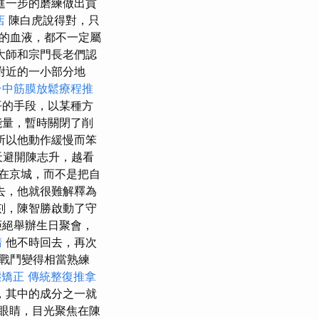
進一步的磨練做出貢
店
陳白虎說得對，只
的血液，都不一定屬
大師和宗門長老們認
附近的一小部分地
台中筋膜放鬆療程推
平的手段，以某種方
能量，暫時關閉了削
所以他動作緩慢而笨
天避開陳志升，越看
在京城，而不是把自
去，他就很難解釋為
刻，陳智勝啟動了守
拒絕舉辦生日聚會，
請
他不時回去，再次
戰鬥變得相當熟練
態矯正
傳統整復推拿
，其中的成分之一就
眼睛，目光聚焦在陳