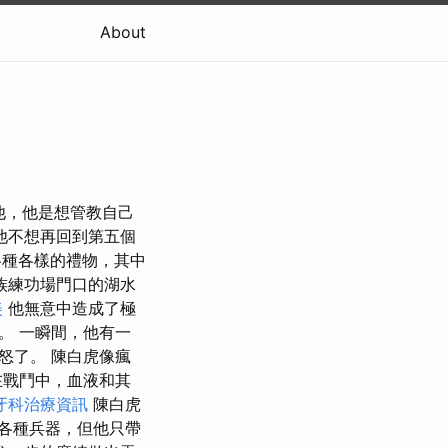
About
訴他，他是想管教自己
他不想再回到第五個
各種各樣的禮物，其中
族練功場門口的湖水
美
他無意中造成了極
。 一瞬間，他有一
怒了。 陳白虎像瘋
在戰鬥中，血液和其
牙科治療資訊
陳白虎
各種兵器，但他只帶