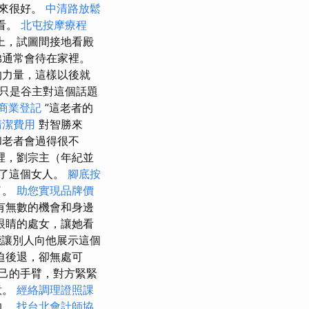
來很好。
中清路放鬆
看。
北屯按摩療程
上，試圖間接地看殿
弟通常會待在家裡。
的力量，這樣以後就
只是谷主對這個話題
商業登記
”這老者的
清潔費用
對智勝來
和老者會過得很不
裡，劉宗主（年紀並
了這個女人。
腳底按
了。
助您實現品牌價
有無數的機會和身邊
眼睛的處女，讓她看
能讓別人向他展示這個
迫後退，卻無處可
己的手臂，對方緊緊
意。
經絡調理證照課
的。
找台北會計師協