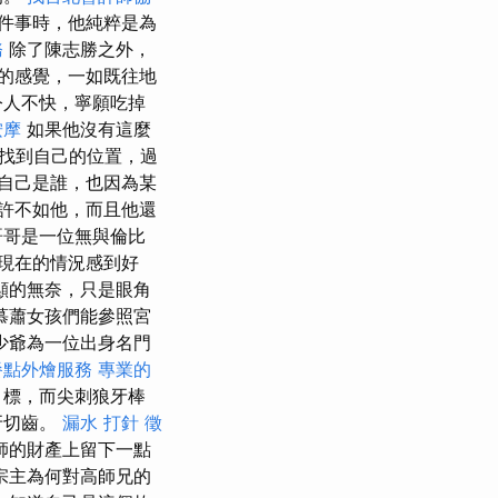
件事時，他純粹是為
務
除了陳志勝之外，
的感覺，一如既往地
令人不快，寧願吃掉
按摩
如果他沒有這麼
找到自己的位置，過
自己是誰，也因為某
許不如他，而且他還
哥哥是一位無與倫比
現在的情況感到好
顯的無奈，只是眼角
慕蕭女孩們能參照宮
少爺為一位出身名門
餐點外燴服務
專業的
目標，而尖刺狼牙棒
牙切齒。
漏水 打針
徵
師的財產上留下一點
宗主為何對高師兄的