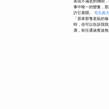
表現不滿意的傳聞
事中唯一的變量，那
許它展開。
毛孔粗
「原來那隻老鼠的修
時，你可以告訴我
酒，前任通迪賓迪無