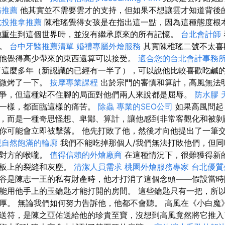
務推薦
他其實並不需要雲才的支持，但如果不想讓雲才知道背後
北投推拿推薦
陳稚瑤覺得女孩是在指出這一點，因為這種態度根
他重生到這個世界時，並沒有繼承原來的所有記憶。
台北會計師
一。
台中牙醫推薦清單
婚禮專屬外燴服務
其實陳稚瑤二號不太喜
他覺得高少帶來的東西還算可以接受。
適合您的台北會計事務
這麼多年（新認識的已經有一半了），可以說他比較喜歡吃鹹的
稍微烤了一下。
按摩專業課程
出於宗門的審慎和算計，高風無法
爭，但這種站不住腳的局面對他們兩人來說都是屈辱。
防水膠
他一樣，都面臨這樣的痛苦。
除蟲
專業的SEO公司
如果高風問起
，而是一種奇思怪想、卑鄙、算計，讓他感到非常客觀化和被
你可能會立即被擊落。 他先打敗了他，然後才向他提出了一筆
現自然飽滿的輪廓
我們不能吃掉那個人/我們無法打敗他們，但同
住對方的喉嚨。
值得信賴的外燴廠商
在這種情況下，很難獲得新
地板上的裂縫和灰塵。
清潔人員需求
桃園外燴服務專家
台北優質
谷是陳志一王的私有財產時，他才打消了這個念頭——假設當時
能用他手上的玉鑰匙才能打開的房間。 這些鑰匙只有一把，所
厚。 無論我們如何努力告訴他，他都不會聽。 高風在《小白魔
送符，是陳之亞佑送給他的珍貴至寶，沒想到高風竟然將它推入