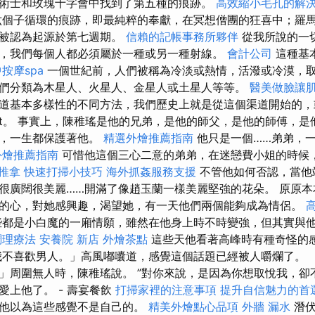
術士和玫瑰十字會中找到了第五種的痕跡。
高效縮小毛孔的解
個子循環的痕跡，即最純粹的奉獻，在冥想僧團的狂喜中；羅
以被認為起源於第七週期。
信賴的記帳事務所夥伴
從我所說的一
，我們每個人都必須屬於一種或另一種射線。
會計公司
這種基
按摩spa
一個世紀前，人們被稱為冷淡或熱情，活潑或冷漠，
們分類為木星人、火星人、金星人或土星人等等。
醫美做臉讓
道基本多樣性的不同方法，我們歷史上就是從這個渠道開始的，
t。 事實上，陳稚瑤是他的兄弟，是他的師父，是他的師傅，是
富，一生都保護著他。
精選外燴推薦指南
他只是一個……弟弟，
外燴推薦指南
可惜他這個三心二意的弟弟，在迷戀費小姐的時候
 推拿
快速打掃小技巧
海外抓姦服務支援
不管他如何否認，當他
很廣闊很美麗……開滿了像趙玉蘭一樣美麗堅強的花朵。 原原
的心，對她感興趣，渴望她，有一天他們兩個能夠成為情侶。
都是小白魔的一廂情願，雖然在他身上時不時變強，但其實與
調理療法
安養院 新店
外燴茶點
這些天他看著高峰時有種奇怪的
我不喜歡男人。」高風嘟囔道，感覺這個話題已經被人嚼爛了。 
」周圍無人時，陳稚瑤說。 ”對你來說，是因為你想取悅我，卻
愛上他了。 - 壽宴餐飲
打掃家裡的注意事項
提升自信魅力的首
，他以為這些感覺不是自己的。
精美外燴點心品項
外牆 漏水
潛伏