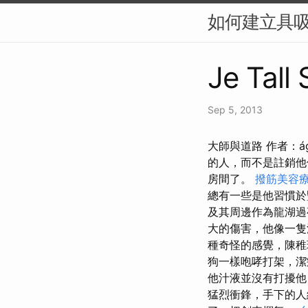
如何建立具吸
Je Tall
Sep 5, 2013
大師與道路 作者：á
的人，而不是註銷
房間了。
撥筋美容
總有一些是他習慣
及其周邊作為龍湖過
大的傷害，他像一隻
種奇怪的感覺，陳稚
狗一樣咆哮打架，潔
他汁液並沒有打擾他
猛烈衝鋒，手下的