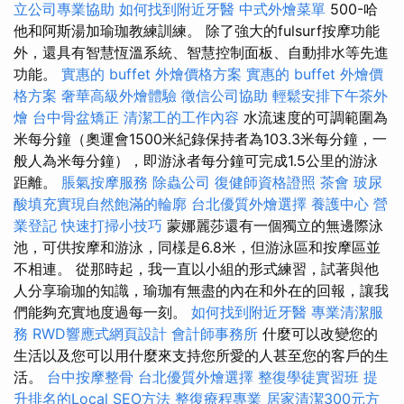
立公司專業協助
如何找到附近牙醫
中式外燴菜單
500-哈
他和阿斯湯加瑜珈教練訓練。 除了強大的fulsurf按摩功能
外，還具有智慧恆溫系統、智慧控制面板、自動排水等先進
功能。
實惠的 buffet 外燴價格方案
實惠的 buffet 外燴價
格方案
奢華高級外燴體驗
徵信公司協助
輕鬆安排下午茶外
燴
台中骨盆矯正
清潔工的工作內容
水流速度的可調範圍為
米每分鐘（奧運會1500米紀錄保持者為103.3米每分鐘，一
般人為米每分鐘），即游泳者每分鐘可完成1.5公里的游泳
距離。
脹氣按摩服務
除蟲公司
復健師資格證照
茶會
玻尿
酸填充實現自然飽滿的輪廓
台北優質外燴選擇
養護中心
營
業登記
快速打掃小技巧
蒙娜麗莎還有一個獨立的無邊際泳
池，可供按摩和游泳，同樣是6.8米，但游泳區和按摩區並
不相連。 從那時起，我一直以小組的形式練習，試著與他
人分享瑜珈的知識，瑜珈有無盡的內在和外在的回報，讓我
們能夠充實地度過每一刻。
如何找到附近牙醫
專業清潔服
務
RWD響應式網頁設計
會計師事務所
什麼可以改變您的
生活以及您可以用什麼來支持您所愛的人甚至您的客戶的生
活。
台中按摩整骨
台北優質外燴選擇
整復學徒實習班
提
升排名的Local SEO方法
整復療程專業
居家清潔300元方