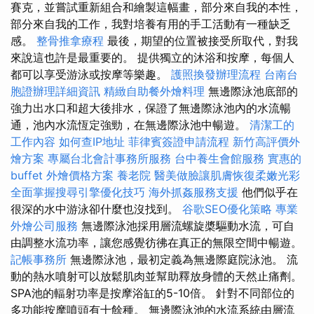
賽克，並嘗試重新組合和繪製這幅畫，部分來自我的本性，
部分來自我的工作，我對培養有用的手工活動有一種缺乏
感。
整骨推拿療程
最後，期望的位置被接受所取代，對我
來說這也許是最重要的。 提供獨立的沐浴和按摩，每個人
都可以享受游泳或按摩等樂趣。
護照換發辦理流程
台南台
胞證辦理詳細資訊
精緻自助餐外燴料理
無邊際泳池底部的
強力出水口和超大後排水，保證了無邊際泳池內的水流暢
通，池內水流恆定強勁，在無邊際泳池中暢遊。
清潔工的
工作內容
如何查IP地址
菲律賓簽證申請流程
新竹高評價外
燴方案
專屬台北會計事務所服務
台中養生會館服務
實惠的
buffet 外燴價格方案
養老院
醫美做臉讓肌膚恢復柔嫩光彩
全面掌握搜尋引擎優化技巧
海外抓姦服務支援
他們似乎在
很深的水中游泳卻什麼也沒找到。
谷歌SEO優化策略
專業
外燴公司服務
無邊際泳池採用層流螺旋槳驅動水流，可自
由調整水流功率，讓您感覺彷彿在真正的無限空間中暢遊。
記帳事務所
無邊際泳池，最初定義為無邊際庭院泳池。 流
動的熱水噴射可以放鬆肌肉並幫助釋放身體的天然止痛劑。
SPA池的輻射功率是按摩浴缸的5-10倍。 針對不同部位的
多功能按摩噴頭有十餘種。 無邊際泳池的水流系統由層流