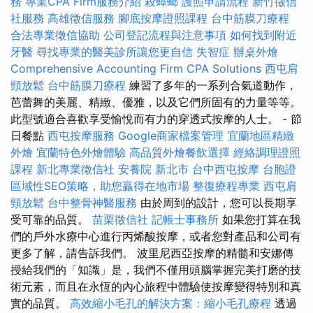
務
專業CPA Firm服務介紹
殺蟑螂
護照申請流程
新竹徵信
社服務
高雄徵信服務
腳底按摩證照課程
台中筋膜刀療程
合法專業徵信協助
公司登記流程與注意事項
如何找到附近
牙醫
尋找專業的醫美診所讓您更自信
失智症
辦桌外燴
Comprehensive Accounting Firm CPA Solutions
西屯肩
頸放鬆
台中筋膜刀療程
練習了多年的一系列合氣道動作，
芭蕾舞的美麗、精緻、優雅，以及它們所固有的力量等等。
此型號適合喜歡享受愉悅而有力的穿透式按摩的人士。 - 節
日餐點
西屯按摩服務
Google商家檔案管理
宜蘭地區精緻
外燴
宜蘭特色外燴體驗
高品質外燴餐飲選擇
經絡調理證照
課程
新北專業徵信社
安養院 新北市
台中西屯按摩
台胞證
區域性SEO策略，助您贏得在地市場
整復療程專業
西屯肩
頸放鬆
台中整骨神醫服務
由於周到的設計，您可以長期享
受可靠的品質。
苗栗徵信社
記帳士事務所
如果您打算在我
們的戶外水療中心進行丙烯酸按摩，或者您對產品和公司有
更多了解，請告訴我們。 波里尼西亞按摩的精髓和安娜傳
授給我們的「知識」是，我們不僅用頭腦掌握完美打磨的技
術元素，而且在永恆的內心旅程中體驗使按摩變得特別和真
實的品質。
高效縮小毛孔的解決方案：縮小毛孔療程
透過