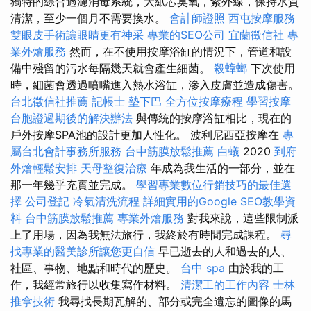
獨特的綜合過濾消毒系統，大紙芯臭氧，紫外線，保持水質
清潔，至少一個月不需要換水。
會計師證照
西屯按摩服務
雙眼皮手術讓眼睛更有神采
專業的SEO公司
宜蘭徵信社
專
業外燴服務
然而，在不使用按摩浴缸的情況下，管道和設
備中殘留的污水每隔幾天就會產生細菌。
殺蟑螂
下次使用
時，細菌會透過噴嘴進入熱水浴缸，滲入皮膚並造成傷害。
台北徵信社推薦
記帳士
墊下巴
全方位按摩療程
學習按摩
台胞證過期後的解決辦法
與傳統的按摩浴缸相比，現在的
戶外按摩SPA池的設計更加人性化。 波利尼西亞按摩在
專
屬台北會計事務所服務
台中筋膜放鬆推薦
白蟻
2020
到府
外燴輕鬆安排
天母整復治療
年成為我生活的一部分，並在
那一年幾乎充實並完成。
學習專業數位行銷技巧的最佳選
擇
公司登記
冷氣清洗流程
詳細實用的Google SEO教學資
料
台中筋膜放鬆推薦
專業外燴服務
對我來說，這些限制派
上了用場，因為我無法旅行，我終於有時間完成課程。
尋
找專業的醫美診所讓您更自信
早已逝去的人和過去的人、
社區、事物、地點和時代的歷史。
台中 spa
由於我的工
作，我經常旅行以收集寫作材料。
清潔工的工作內容
士林
推拿技術
我尋找長期瓦解的、部分或完全遺忘的圖像的馬