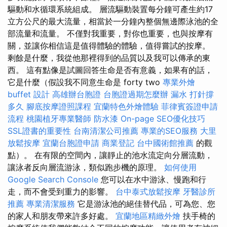
驅動和水循環系統組成。 層流驅動裝置每分鐘可產生約17
立方公尺的最大流量，相當於一分鐘內整個無邊際泳池的全
部流量和流量。 不僅對我重要，對你也重要，也與按摩有
關，並讓你相信這是值得體驗的體驗，值得嘗試的按摩。
剩餘是什麼，我從他那裡得到的品質以及我可以傳承的東
西。 這有點像是試圖回答生命是否有意義，如果有的話，
它是什麼（假設我不同意生命是 forty two
專業外燴
buffet 設計
高雄辦台胞證
台胞證過期怎麼辦
漏水 打針撐
多久
腳底按摩證照課程
宜蘭特色外燴體驗
菲律賓簽證申請
流程
桃園植牙專業醫師
防水漆
On-page SEO優化技巧
SSL證書的重要性
台南清潔公司推薦
專業的SEO服務
大里
放鬆按摩
宜蘭台胞證申請
商業登記
台中國術館推薦
的觀
點）。 在有限的空間內，讓靜止的池水流定向分層流動，
讓泳者反向層流游泳，類似跑步機的原理。
如何使用
Google Search Console
您可以在水中游泳、慢跑和行
走，而不會受到重力的影響。
台中泰式放鬆按摩
牙醫診所
推薦
專業清潔服務
它是游泳池的絕佳替代品，可為您、您
的家人和朋友帶來許多好處。
宜蘭地區精緻外燴
扶手椅的