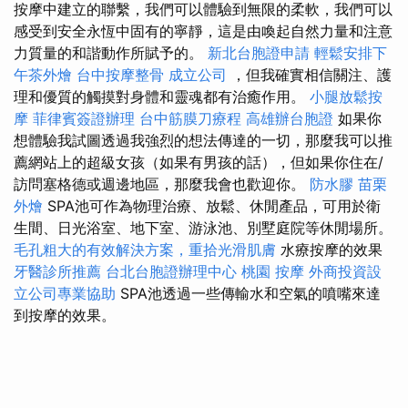
按摩中建立的聯繫，我們可以體驗到無限的柔軟，我們可以
感受到安全永恆中固有的寧靜，這是由喚起自然力量和注意
力質量的和諧動作所賦予的。
新北台胞證申請
輕鬆安排下
午茶外燴
台中按摩整骨
成立公司
，但我確實相信關注、護
理和優質的觸摸對身體和靈魂都有治癒作用。
小腿放鬆按
摩
菲律賓簽證辦理
台中筋膜刀療程
高雄辦台胞證
如果你
想體驗我試圖透過我強烈的想法傳達的一切，那麼我可以推
薦網站上的超級女孩（如果有男孩的話），但如果你住在/
訪問塞格德或週邊地區，那麼我會也歡迎你。
防水膠
苗栗
外燴
SPA池可作為物理治療、放鬆、休閒產品，可用於衛
生間、日光浴室、地下室、游泳池、別墅庭院等休閒場所。
毛孔粗大的有效解決方案，重拾光滑肌膚
水療按摩的效果
牙醫診所推薦
台北台胞證辦理中心
桃園 按摩
外商投資設
立公司專業協助
SPA池透過一些傳輸水和空氣的噴嘴來達
到按摩的效果。