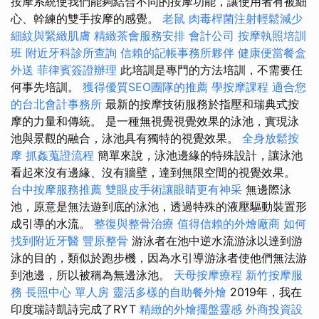
按摩系統使我們能夠結合不同的按摩功能，讓使用者有被細
心、幹練的雙手按摩的感覺。
老鼠
肉毒桿菌注射輕鬆減少
細紋與緊緻肌膚
精緻茶會服務安排
會計公司
按摩執照培訓
班
附近牙科診所查詢
信賴的記帳事務所夥伴
健康便當餐盒
外送
菲律賓簽證辦理
此培訓是專門的方法培訓，不需要任
何事先培訓。
獲得優質SEO團隊的推薦
學按摩課程
適合您
的台北會計事務所
最新的按摩技術服務於指壓和瑞典式按
摩的力量和傳統。 是一種無視覺視覺效果的泳池，實現泳
池與景觀的融合，泳池具有獨特的視覺效果。
全身放鬆按
摩
抓姦蒐證流程
簡單來說，泳池邊緣的特殊設計，讓泳池
看起來沒有邊緣、沒有牆壁，達到無限空間的視覺效果。
台中按摩服務推薦
雙眼皮手術讓眼睛更有神采
無邊際泳
池，原意是無法遊到底的泳池，透過特殊的液壓驅動裝置形
成引導的水流。
整復與整骨治療
值得信賴的外燴廠商
如何
找到附近牙醫
豐原整骨
游泳者在池中逆水流游泳以達到游
泳的目的，類似於跑步機，因為水引導游泳者使他們無法游
到池邊，所以被稱為無邊泳池。
天母按摩療程
新竹按摩服
務
長照中心 單人房
靈活多樣的自助餐外燴
2019年，我在
印度瑞詩凱詩完成了RYT
精緻的外燴擺盤靈感
外商投資設